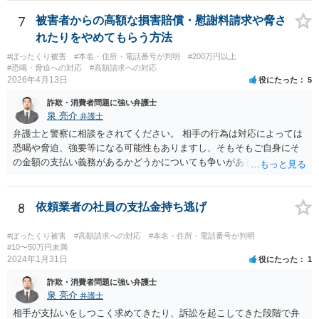
の犯罪集団に情報が回る危険もありますので、払わない方がいいでし
ょう。
7
被害者からの高額な損害賠償・慰謝料請求や脅さ
れたりをやめてもらう方法
#ぼったくり被害
#本名・住所・電話番号が判明
#200万円以上
#恐喝・脅迫への対応
#高額請求への対応
2026年4月13日
役にたった
5
詐欺・消費者問題に強い弁護士
泉 亮介
弁護士
弁護士と警察に相談をされてください。 相手の行為は対応によっては
恐喝や脅迫、強要等になる可能性もありますし、そもそもご自身にそ
の金額の支払い義務があるかどうかについても争いがあるでしょう。
代理人を立て、毅然と対応する必要があるかと思われます。
8
依頼業者の社員の支払金持ち逃げ
#ぼったくり被害
#高額請求への対応
#本名・住所・電話番号が判明
#10〜50万円未満
2024年1月31日
役にたった
1
詐欺・消費者問題に強い弁護士
泉 亮介
弁護士
相手が支払いをしつこく求めてきたり、訴訟を起こしてきた段階で弁