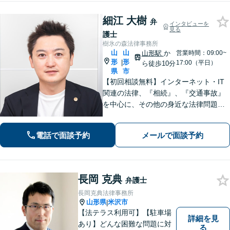
細江 大樹
弁
インタビューを
見る
護士
樹氷の森法律事務所
山
山
山形駅
か
営業時間：09:00~
形
形
|
17:00（平日）
ら徒歩10分
県
市
【初回相談無料】インターネット・IT
関連の法律、『相続』、『交通事故』
を中心に、その他の身近な法律問題も
広く取り扱っております。一人で悩ま
ず、まずはお気軽にご相談ください
電話で面談予約
メールで面談予約
【オンライン相談可能】【完全個室】
【駐車場あり】【山形駅11分】
長岡 克典
弁護士
長岡克典法律事務所
山形県
米沢市
|
【法テラス利用可】【駐車場
詳細を見
あり】どんな困難な問題に対
る