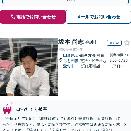
電話でお問い合わせ
メールでお問い合わせ
坂本 尚志
弁護士
東京都
清陵法律事務所
営業時間：0
山形県
か
面談方法(対面・
らも相談
電話・ビデオな
9:00~17:30
受付中
ど)は応相談
（平日）
ぼったくり被害
【全国エリア対応】【相談は何度でも無料】投資詐欺、副業詐欺、ぼ
ったくり被害など、幅広く対応可能です。詐欺被害は迅速な対応が求
められます。「騙された」「入金してしまった」といった場合は、お