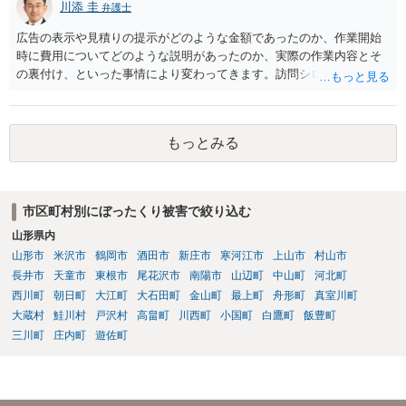
川添 圭
弁護士
広告の表示や見積りの提示がどのような金額であったのか、作業開始
時に費用についてどのような説明があったのか、実際の作業内容とそ
の裏付け、といった事情により変わってきます。訪問シロアリ駆除と
同様のトラブル問題であるようにも思われますので、消費者契約に該
当するのであれば、最寄りの消費生活センターへ相談された方がよい
でしょう。
もっとみる
市区町村別にぼったくり被害で絞り込む
山形県内
山形市
米沢市
鶴岡市
酒田市
新庄市
寒河江市
上山市
村山市
長井市
天童市
東根市
尾花沢市
南陽市
山辺町
中山町
河北町
西川町
朝日町
大江町
大石田町
金山町
最上町
舟形町
真室川町
大蔵村
鮭川村
戸沢村
高畠町
川西町
小国町
白鷹町
飯豊町
三川町
庄内町
遊佐町