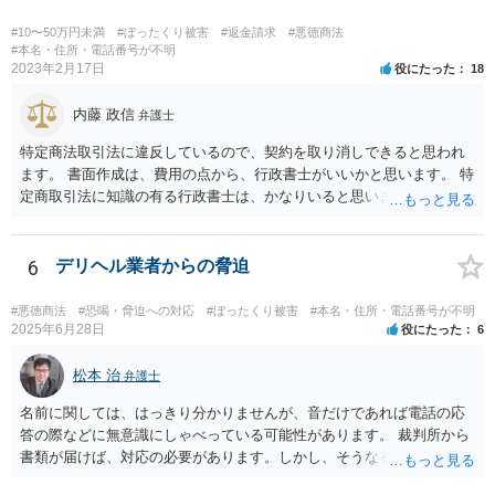
#10〜50万円未満
#ぼったくり被害
#返金請求
#悪徳商法
#本名・住所・電話番号が不明
2023年2月17日
役にたった
18
内藤 政信
弁護士
特定商法取引法に違反しているので、契約を取り消しできると思われ
ます。 書面作成は、費用の点から、行政書士がいいかと思います。 特
定商取引法に知識の有る行政書士は、かなりいると思います。 問い合
わせされるといいでしょう。 今後の支払いは、不要です。
6
デリヘル業者からの脅迫
#悪徳商法
#恐喝・脅迫への対応
#ぼったくり被害
#本名・住所・電話番号が不明
2025年6月28日
役にたった
6
松本 治
弁護士
名前に関しては、はっきり分かりませんが、音だけであれば電話の応
答の際などに無意識にしゃべっている可能性があります。 裁判所から
書類が届けば、対応の必要があります。しかし、そうなる前は、匿名A
先生も懸念されているように、いわゆる「カモリスト」に載り、ほか