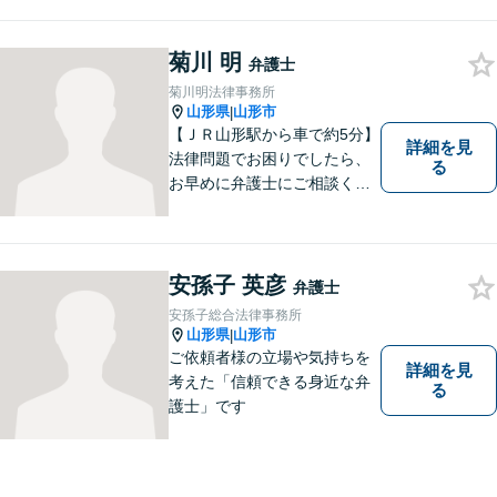
なりますので、お気軽にご相
談下さい。【法テラス利用
可】不安や問題について法的
菊川 明
弁護士
リスクを説明し、見通しを立
菊川明法律事務所
て、より良い解決に導くお手
山形県
山形市
|
伝いをいたします。
【ＪＲ山形駅から車で約5分】
詳細を見
法律問題でお困りでしたら、
る
お早めに弁護士にご相談くだ
さい。 依頼者様の抱えていら
っしゃる不安や、ご希望を丁
寧にお伺いいたします。
安孫子 英彦
弁護士
安孫子総合法律事務所
山形県
山形市
|
ご依頼者様の立場や気持ちを
詳細を見
考えた「信頼できる身近な弁
る
護士」です