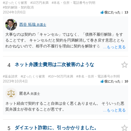
#ぼったくり被害
#10万円未満
#本名・住所・電話番号が判明
#契約解除・契約取消
2024年3月6日
役にたった
13
西谷 拓哉
弁護士
大事なのは契約の「キャンセル」ではなく、「債務不履行解除」をす
ることです。 キャンセルだと契約を円満解消して巻き戻す意思ととら
れかねないので、相手の不履行を理由に契約を解除する と通知して交
渉する必要があるかと思います。 一度、弁護士会やお近くの法律事務
所を探すなどして弁護士を探してみてください。
4
ネット弁護士費用は二次被害のような
#返金請求
#ぼったくり被害
#10〜50万円未満
#本名・住所・電話番号が判明
2023年10月4日
役にたった
10
匿名A
弁護士
ネット経由で契約すること自体は全く悪くありません。 そういった悪
質弁護士が存在することが悪です。
5
ダイエット詐欺に、引っかかりました。