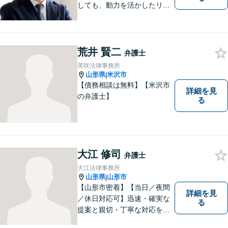
しても、動力を活かしたリー
ガルサービスをご提供させて
いただきます。ご依頼いただ
いた案件は1日でも早く解決す
るよう努力することで早期解
荒井 賢二
弁護士
決を目指します。 お気軽にご
美咲法律事務所
相談ください。
山形県
米沢市
|
【債務相談は無料】【米沢市
詳細を見
の弁護士】
る
大江 修司
弁護士
大江法律事務所
山形県
山形市
|
【山形市密着】【当日／夜間
詳細を見
／休日対応可】迅速・確実な
る
提案と親切・丁寧な対応をい
たします。必ず皆様のお力に