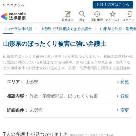
弁護士の方はこちら
ココナラへ
投稿する
探す
閲覧履歴
マイリスト
ログイン
ココナラ法律相談
山形県で法律相談できる弁護士
山形県で詐欺・消費
山形県のぼったくり被害に強い弁護士
山形県でぼったくり被害に強い弁護士が7名見つかりました。初回面談無料や休
日面談に対応している弁護士なども掲載中。さらに山形市や米沢市、鶴岡市な
どの地域条件で弁護士を絞り込めます。詐欺・消費者問題に関係する投資詐欺
や副業詐欺、FX詐欺等の細かな分野での絞り込み検索もでき便利です。特に及
川法律事務所の及川 善大弁護士や樹氷の森法律事務所の細江 大樹弁護士、長岡
エリア
山形県
変更
克典法律事務所の長岡 克典弁護士のプロフィール情報や弁護士費用、強みなど
が注目されています。『山形県で土日や夜間に発生したぼったくり被害のトラ
相談内容
詐欺・消費者問題、ぼったくり被害
変更
ブルを今すぐに弁護士に相談したい』『ぼったくり被害のトラブル解決の実績
豊富な近くの弁護士を検索したい』『初回相談無料でぼったくり被害を法律相
談できる山形県内の弁護士に相談予約したい』などでお困りの相談者さんにお
詳細条件
未選択
変更
すすめです。
7
人の弁護士が見つかりました
(検索結果について詳しくは
こちら
)