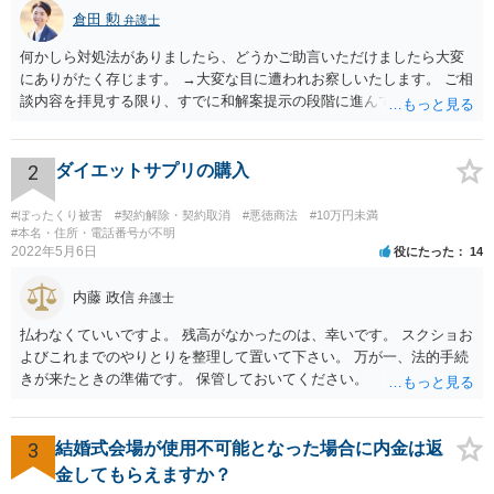
倉田 勲
弁護士
何かしら対処法がありましたら、どうかご助言いただけましたら大変
にありがたく存じます。 →大変な目に遭われお察しいたします。 ご相
談内容を拝見する限り、すでに和解案提示の段階に進んでいるとなる
と書面や証拠提出もそれなりにされているものと思います。回答する
にあたってはそれらの書面や証拠を拝見しないと適切な回答は難しい
ですので、書面などをもってお近くの法律事務所でセカンドオピニオ
2
ダイエットサプリの購入
ンを受けることをお勧めします。
#ぼったくり被害
#契約解除・契約取消
#悪徳商法
#10万円未満
#本名・住所・電話番号が不明
2022年5月6日
役にたった
14
内藤 政信
弁護士
払わなくていいですよ。 残高がなかったのは、幸いです。 スクショお
よびこれまでのやりとりを整理して置いて下さい。 万が一、法的手続
きが来たときの準備です。 保管しておいてください。
3
結婚式会場が使用不可能となった場合に内金は返
金してもらえますか？