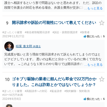
護士へ相談するという形で問題はないかと思われます。 ただ、訴訟の
段階で弁護士の対応を求める場合、弁護士費用が交渉に比べて高くな
りやすい為、相手の対応を見ながらどのタイミングで弁護士を入れる
のかを考えておく必要があるでしょう。
9
開示請求や訴訟の可能性について教えてください
#ぼったくり被害
#発信者情報開示請求
#訴訟・損害賠償請求
#加害者
2023年11月27日
役にたった
5
稲葉 進太郎
弁護士
完成度が低いと言う理由で開示請求されて訴えられてしまうのではと
ビクビクしています。 悪いのは私だと分かっているのに怖くて仕方な
いです。 →このような１対１のやり取りでは開示請求の対象になりま
せんから、ご安心ください。 また、本件は、犯罪の話にはなりません
から、その点についてもご安心ください。 また、相手方に生じたの
が、どんなに高く見積もっても５万円ですから、それを考えると訴え
10
ゴキブリ駆除の業者に頼んだら即金で22万円かか
てもコスト的にどうかという問題があり、相手方が相談者様を訴える
りました。これは詐欺とかではないでしょうか？
可能性も低いように思います。
#ぼったくり被害
#高額請求への対応
#返金請求
#契約解除・契約取消
#10〜50万円未満
2024年8月8日
役にたった
5