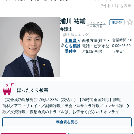
7件中 1-7件を表示
浦川 祐輔
東京都
インタビュ
ーを見る
弁護士
弁護士法人エッグ
営業時間：0
山形県
か
面談方法(対面・
らも相談
電話・ビデオな
0:00~23:59
受付中
ど)は応相談
（平日）
ぼったくり被害
【完全成功報酬制(回収額の33％（税込）】【24時間全国対応】情報
商材／アフィリエイト／副業詐欺／出会い系サクラ詐欺／コンサル詐
欺／投資詐欺／仮想通貨のトラブルは、お任せください！オンライン
のみで解決も可能！
料金表を見る