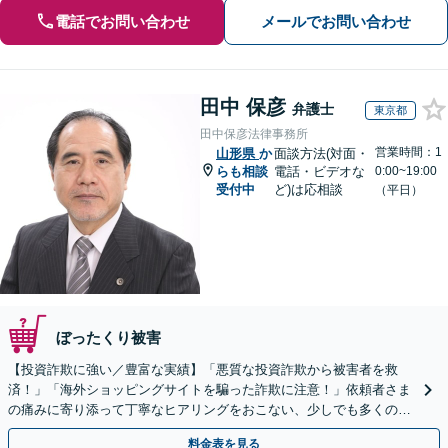
電話でお問い合わせ
メールでお問い合わせ
田中 保彦
弁護士
東京都
田中保彦法律事務所
営業時間：1
山形県
か
面談方法(対面・
らも相談
電話・ビデオな
0:00~19:00
受付中
ど)は応相談
（平日）
ぼったくり被害
【投資詐欺に強い／豊富な実績】「悪質な投資詐欺から被害者を救
済！」「海外ショッピングサイトを騙った詐欺に注意！」依頼者さま
の痛みに寄り添って丁寧なヒアリングをおこない、少しでも多くの返
金が得られるよう尽力します！
料金表を見る