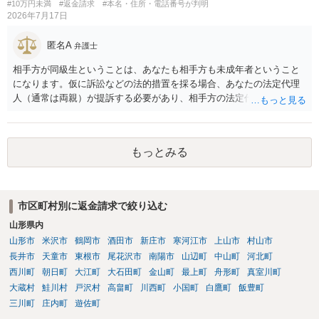
#10万円未満
#返金請求
#本名・住所・電話番号が判明
論として、返品義務が存在しないというような判断が判決理由中で下
2026年7月17日
されていれば、 相手は返品請求を再度主張できない可能性はあります
（信義則による主張制限）。
匿名A
弁護士
相手方が同級生ということは、あなたも相手方も未成年者ということ
になります。仮に訴訟などの法的措置を採る場合、あなたの法定代理
人（通常は両親）が提訴する必要があり、相手方の法定代理人（通常
は両親）へ訴状を送る必要があります。訴訟よりも学校や親を交えて
話し合いで解決した方がよい問題だと思います。
もっとみる
市区町村別に返金請求で絞り込む
山形県内
山形市
米沢市
鶴岡市
酒田市
新庄市
寒河江市
上山市
村山市
長井市
天童市
東根市
尾花沢市
南陽市
山辺町
中山町
河北町
西川町
朝日町
大江町
大石田町
金山町
最上町
舟形町
真室川町
大蔵村
鮭川村
戸沢村
高畠町
川西町
小国町
白鷹町
飯豊町
三川町
庄内町
遊佐町