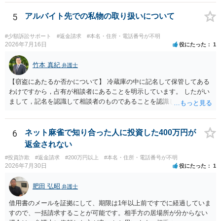
5
アルバイト先での私物の取り扱いについて
#少額訴訟サポート
#返金請求
#本名・住所・電話番号が不明
2026年7月16日
役にたった
1
竹本 真紀
弁護士
【窃盗にあたるか否かについて】 冷蔵庫の中に記名して保管してある
わけですから，占有が相談者にあることを明示しています。 したがい
まして，記名を認識して相談者のものであることを認識していながら
持ち出した場合には，相談者の占有を奪ったことになりますから，窃
盗罪が成立します。 しかし，窃盗罪は，故意犯です。 過失犯の場合に
は，窃盗罪は成立しません。処罰規定がないからです。 おそらく，持
6
ネット麻雀で知り合った人に投資した400万円が
ち出した方は，相談者の記名に気づかず，自分のものと間違えて持ち
返金されない
出してしまったのでしょう。 残っているのが無記名（つまり，自分の
#投資詐欺
#返金請求
#200万円以上
#本名・住所・電話番号が不明
物に記名していない）のようですから，記名を気にしていない方だと
2026年7月30日
役にたった
1
思います。 この場合は，過失にすぎませんから，窃盗罪は成立せず，
刑事的処罰を求めることはできません。 【弁償してもらうことは可能
肥田 弘昭
弁護士
か】 刑事ではなく民事の場合，不法行為に基づく損害賠償請求が問題
となります。 不法行為に基づく損害賠償請求は，故意だけではなく過
借用書のメールを証拠にして、期限は1年以上前ですでに経過していま
失も対象となります。 したがいまして，弁償してもらうことは可能で
すので、一括請求することが可能です。相手方の居場所が分からない
す。 ただし，間違えた方が誰かわかることが重要にはなります。