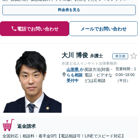
のみで解決も可能！
料金表を見る
電話でお問い合わせ
メールでお問い合わせ
大川 博俊
弁護士
東京都
弁護士法人インサイト法律事務所
営業時間：1
山形県
か
面談方法(対面・
らも相談
電話・ビデオな
0:00~18:00
受付中
ど)は応相談
（平日）
返金請求
全国対応｜相談料・着手金0円【電話相談可！LINEでスピード対応】