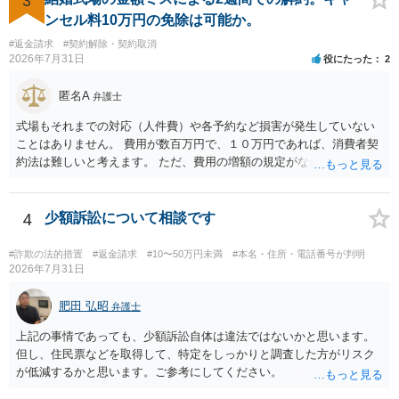
3
ンセル料10万円の免除は可能か。
#返金請求
#契約解除・契約取消
2026年7月31日
役にたった
2
匿名A
弁護士
式場もそれまでの対応（人件費）や各予約など損害が発生していない
ことはありません。 費用が数百万円で、１０万円であれば、消費者契
約法は難しいと考えます。 ただ、費用の増額の規定がなかったのに増
額するのは契約違反ですので、増額に応じずに契約を維持すればよい
ということになり、解約するのは理由がないことになります。
4
少額訴訟について相談です
#詐欺の法的措置
#返金請求
#10〜50万円未満
#本名・住所・電話番号が判明
2026年7月31日
肥田 弘昭
弁護士
上記の事情であっても、少額訴訟自体は違法ではないかと思います。
但し、住民票などを取得して、特定をしっかりと調査した方がリスク
が低減するかと思います。ご参考にしてください。