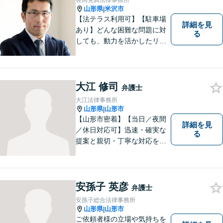
長岡克典法律事務所
山形県
米沢市
|
【法テラス利用可】【駐車場
詳細を見
あり】どんな困難な問題に対
る
しても、動力を活かしたリー
ガルサービスをご提供させて
いただきます。ご依頼いただ
いた案件は1日でも早く解決す
るよう努力することで早期解
大江 修司
弁護士
決を目指します。 お気軽にご
大江法律事務所
相談ください。
山形県
山形市
|
【山形市密着】【当日／夜間
詳細を見
／休日対応可】迅速・確実な
る
提案と親切・丁寧な対応をい
たします。必ず皆様のお力に
なりますので、お気軽にご相
談下さい。【法テラス利用
可】不安や問題について法的
安孫子 英彦
弁護士
リスクを説明し、見通しを立
安孫子総合法律事務所
て、より良い解決に導くお手
山形県
山形市
|
伝いをいたします。
ご依頼者様の立場や気持ちを