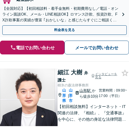
【全国対応】【初回相談料・着手金無料・初期費用なし／電話・オン
ライン面談OK、メール・LINE相談OK】ロマンス詐欺、投資詐欺、F
X詐欺事案の実績が豊富 ｢おかしいな」と感じたらすぐにご相談くだ
さい。
料金表を見る
電話でお問い合わせ
メールでお問い合わせ
細江 大樹
弁
インタビューを
見る
護士
樹氷の森法律事務所
山
山
山形駅
か
営業時間：09:00~
形
形
|
17:00（平日）
ら徒歩10分
県
市
【初回相談無料】インターネット・IT
関連の法律、『相続』、『交通事故』
を中心に、その他の身近な法律問題も
広く取り扱っております。一人で悩ま