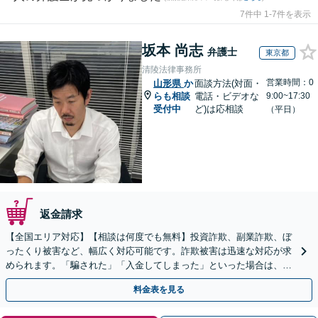
7件中 1-7件を表示
坂本 尚志
弁護士
東京都
清陵法律事務所
営業時間：0
山形県
か
面談方法(対面・
らも相談
電話・ビデオな
9:00~17:30
受付中
ど)は応相談
（平日）
返金請求
【全国エリア対応】【相談は何度でも無料】投資詐欺、副業詐欺、ぼ
ったくり被害など、幅広く対応可能です。詐欺被害は迅速な対応が求
められます。「騙された」「入金してしまった」といった場合は、お
早めにご相談ください。【電話・メール・WEB相談可】
料金表を見る