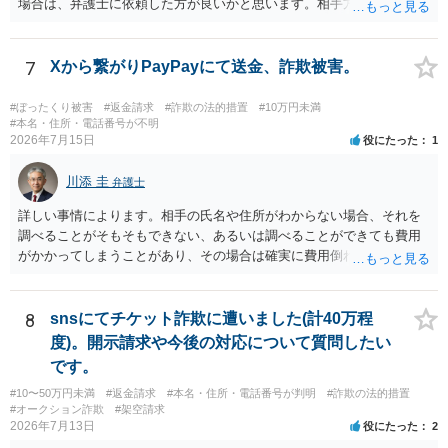
場合は、弁護士に依頼した方が良いかと思います。相手方の居場所が
分かるのであれば、個人でもできるかと思います。ご参考にしてくだ
さい。
7
Xから繋がりPayPayにて送金、詐欺被害。
#ぼったくり被害
#返金請求
#詐欺の法的措置
#10万円未満
#本名・住所・電話番号が不明
2026年7月15日
役にたった
1
川添 圭
弁護士
詳しい事情によります。相手の氏名や住所がわからない場合、それを
調べることがそもそもできない、あるいは調べることができても費用
がかかってしまうことがあり、その場合は確実に費用倒れになりそう
です（調査費用は相手に請求できないのが原則だからです）。
8
snsにてチケット詐欺に遭いました(計40万程
度)。開示請求や今後の対応について質問したい
です。
#10〜50万円未満
#返金請求
#本名・住所・電話番号が判明
#詐欺の法的措置
#オークション詐欺
#架空請求
2026年7月13日
役にたった
2