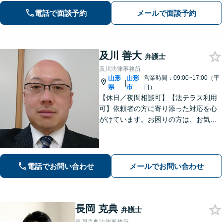
ず、まずはお気軽にご相談ください
電話で面談予約
メールで面談予約
【オンライン相談可能】【完全個室】
【駐車場あり】【山形駅11分】
及川 善大
弁護士
及川法律事務所
山形
山形
営業時間：09:00~17:00（平
|
県
市
日）
【休日／夜間相談可】【法テラス利用
可】依頼者の方に寄り添った対応を心
がけています。お困りの方は、お気軽
にご相談ください。
電話でお問い合わせ
メールでお問い合わせ
長岡 克典
弁護士