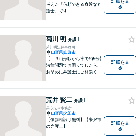
詳細を見
考えた「信頼できる身近な弁
る
護士」です
菊川 明
弁護士
菊川明法律事務所
山形県
山形市
|
【ＪＲ山形駅から車で約5分】
詳細を見
法律問題でお困りでしたら、
る
お早めに弁護士にご相談くだ
さい。 依頼者様の抱えていら
っしゃる不安や、ご希望を丁
寧にお伺いいたします。
荒井 賢二
弁護士
美咲法律事務所
山形県
米沢市
|
【債務相談は無料】【米沢市
詳細を見
の弁護士】
る