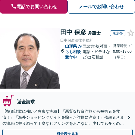
電話でお問い合わせ
メールでお問い合わせ
田中 保彦
弁護士
東京都
田中保彦法律事務所
営業時間：1
山形県
か
面談方法(対面・
らも相談
電話・ビデオな
0:00~19:00
受付中
ど)は応相談
（平日）
返金請求
【投資詐欺に強い／豊富な実績】「悪質な投資詐欺から被害者を救
済！」「海外ショッピングサイトを騙った詐欺に注意！」依頼者さま
の痛みに寄り添って丁寧なヒアリングをおこない、少しでも多くの返
金が得られるよう尽力します！
料金表を見る