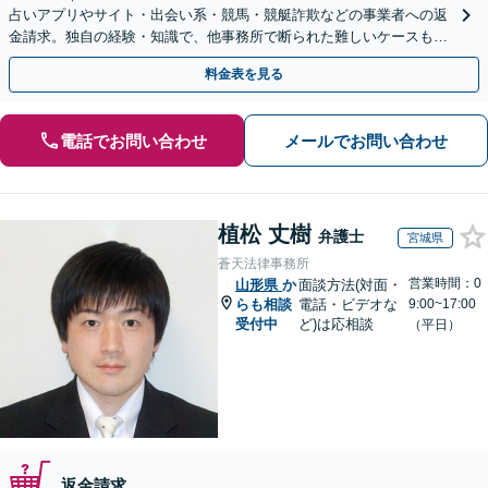
占いアプリやサイト・出会い系・競馬・競艇詐欺などの事業者への返
金請求。独自の経験・知識で、他事務所で断られた難しいケースも解
決に導いた実績あり。まずはお気軽にご相談ください
料金表を見る
電話でお問い合わせ
メールでお問い合わせ
植松 丈樹
弁護士
宮城県
蒼天法律事務所
営業時間：0
山形県
か
面談方法(対面・
らも相談
電話・ビデオな
9:00~17:00
受付中
ど)は応相談
（平日）
返金請求