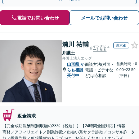
電話でお問い合わせ
メールでお問い合わせ
浦川 祐輔
東京都
インタビュ
ーを見る
弁護士
弁護士法人エッグ
営業時間：0
山形県
か
面談方法(対面・
らも相談
電話・ビデオな
0:00~23:59
受付中
ど)は応相談
（平日）
返金請求
【完全成功報酬制(回収額の33％（税込）】【24時間全国対応】情報
商材／アフィリエイト／副業詐欺／出会い系サクラ詐欺／コンサル詐
欺／投資詐欺／仮想通貨のトラブルは、お任せください！オンライン