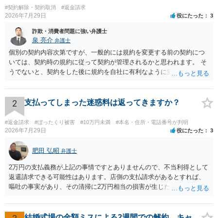
#契約解除・契約取消
#返金請求
2026年7月29日
役にたった
3
詐欺・消費者問題に強い弁護士
泉 亮介
弁護士
個別の契約内容次第ですが、一般的には規約を変更する前の契約につ
いては、契約時の規約に従って契約が管理されるかと思われます。 そ
うでないと、契約をした後に規約を自社に有利なように変更し、それ
を従前の顧客にも適用するということが認められてしまい不合理とな
る場合があるかと思われます。
2
支払ってしまった迷惑料は返ってきますか？
#返金請求
#ぼったくり被害
#10万円未満
#本名・住所・電話番号が判明
2026年7月29日
役にたった
3
肥田 弘昭
弁護士
2万円の支払義務が上記の事情ですとありませんので、不当利得として
返還請求できる可能性はあります。店側の支払請求があるとすれば、
嘔吐の事実があり、その清掃に2万円相当の損害が生じた場合です。ご
参考にしてください。
結婚式場の金額ミスによる2週間での解約。キャ