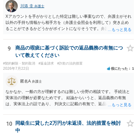
川添 圭
弁護士
Xアカウントを手がかりとした特定は難しい事案なので、弁護士がそれ
以外の手持ち情報から相手方を（弁護士会照会を利用して）突き止め
ることができるかどうかがポイントになりそうです。弁護士による調
査で特定が難しい可能性もあるため、警察への被害届出も同時進行さ
せることになるでしょう。見通しについては、実際の資料等を弁護士
に検討してもらう必要があると思います。弁護士費用は自由化されて
9
商品の瑕疵に基づく訴訟での返品義務の有無につ
いますので個別に確認いただく必要がありますが、そもそも回収でき
いて教えてください
るかどうかが問題になり得る事案であり、被害額の規模からみると、
#契約解除・契約取消
#返金請求
#詐欺の法的措置
仮に回収できたとしても弁護士費用を差し引いた実質回収分はかなり
2026年7月22日
役にたった
1
少なくなる可能性もあるように思います。
匿名A
弁護士
なかなか、一般の方が理解するのは難しい分野の相談です。 手続法と
実体法の理解が必要なためです。 結論からいうと、返品義務の有無
は、実体法上の話であり、 判決文に記載の有無で、返品義務の有無が
左右されることはありません。 ただし、「原告は被告に対し商品を返
品せよ」と判決文に書かれていなくても、 全額支払い判決の前提とし
て、契約不適合責任を理由に契約を解除してれば、 原状回復義務とし
10
同級生に貸した2万円が未返済、法的措置を検討
て、相談者さんは、商品の返品義務を負うことになります。 ただし、
中
訴訟上何等かの形で、返品義務の有無が争われ争点化していたが、 結