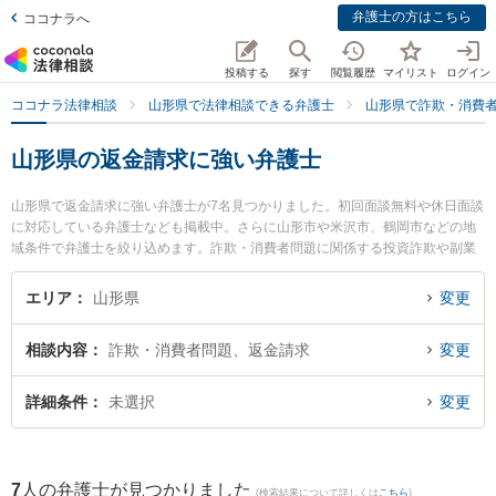
弁護士の方はこちら
ココナラへ
投稿する
探す
閲覧履歴
マイリスト
ログイン
ココナラ法律相談
山形県で法律相談できる弁護士
山形県で詐欺・消費
山形県の返金請求に強い弁護士
山形県で返金請求に強い弁護士が7名見つかりました。初回面談無料や休日面談
に対応している弁護士なども掲載中。さらに山形市や米沢市、鶴岡市などの地
域条件で弁護士を絞り込めます。詐欺・消費者問題に関係する投資詐欺や副業
詐欺、FX詐欺等の細かな分野での絞り込み検索もでき便利です。特に樹氷の森
法律事務所の細江 大樹弁護士や及川法律事務所の及川 善大弁護士、長岡克典法
エリア
山形県
変更
律事務所の長岡 克典弁護士のプロフィール情報や弁護士費用、強みなどが注目
されています。『山形県で土日や夜間に発生した返金請求のトラブルを今すぐ
相談内容
詐欺・消費者問題、返金請求
変更
に弁護士に相談したい』『返金請求のトラブル解決の実績豊富な近くの弁護士
を検索したい』『初回相談無料で返金請求を法律相談できる山形県内の弁護士
に相談予約したい』などでお困りの相談者さんにおすすめです。
詳細条件
未選択
変更
7
人の弁護士が見つかりました
(検索結果について詳しくは
こちら
)