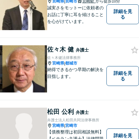
宮崎県
宮崎市
宮崎駅
から徒歩10分
|
誠実さをモットーに依頼者の
詳細を見
お話に丁寧に耳を傾けること
る
を心がけています。
佐々木 健
弁護士
佐々木健法律事務所
宮崎県
都城市
|
納得できるかつ早期の解決を
詳細を見
目指します。
る
松田 公利
弁護士
弁護士法人松田共同法律事務所
宮崎県
宮崎市
|
【債務整理は初回相談無料】
詳細を見
【ベテラン弁護士】法律問題