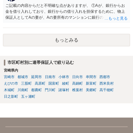
ご記載の内容からだと不明確な点がありますが、 ①Aが、銀行からお
金を借り入れしており、銀行からの借り入れを担保するために、物上
保証人としてAの妻が、Aの妻所有のマンションに銀行の根抵当権を入
れているという可能性と ②AがAの妻にお金を貸付しており、その貸付
を担保するために、根抵当権としてAの妻のマンションに根抵当権が設
定されているという可能性 です。 状況からすると、①だと思います。
もっとみる
①だとした場合、現状ですと、Aには全く弁済能力がないので、回収は
非常に厳しいと思われます。
市区町村別に連帯保証人で絞り込む
宮崎県内
宮崎市
都城市
延岡市
日南市
小林市
日向市
串間市
西都市
えびの市
三股町
高原町
国富町
綾町
高鍋町
新富町
西米良村
木城町
川南町
都農町
門川町
諸塚村
椎葉村
美郷町
高千穂町
日之影町
五ヶ瀬町