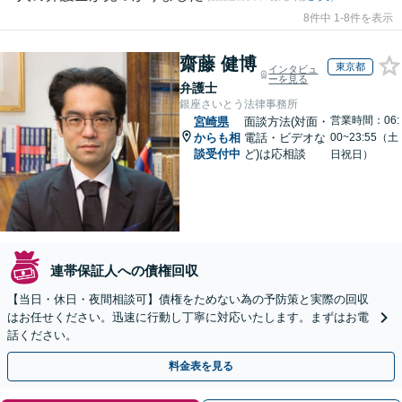
8件中 1-8件を表示
齋藤 健博
東京都
インタビュ
ーを見る
弁護士
銀座さいとう法律事務所
営業時間：06:
宮崎県
面談方法(対面・
からも相
電話・ビデオな
00~23:55（土
談受付中
ど)は応相談
日祝日）
連帯保証人への債権回収
【当日・休日・夜間相談可】債権をためない為の予防策と実際の回収
はお任せください。迅速に行動し丁寧に対応いたします。まずはお電
話ください。
料金表を見る