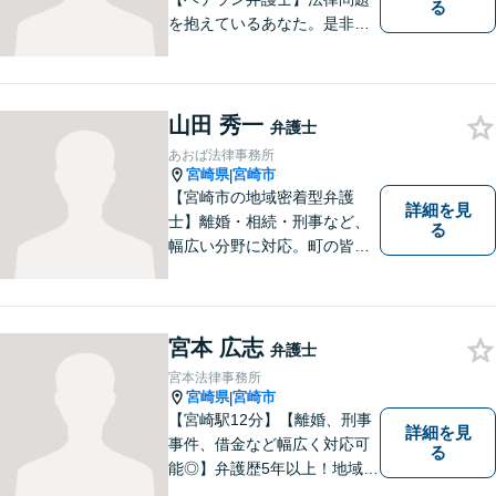
る
を抱えているあなた。是非一
度ご相談ください。
山田 秀一
弁護士
あおば法律事務所
宮崎県
宮崎市
|
【宮崎市の地域密着型弁護
詳細を見
士】離婚・相続・刑事など、
る
幅広い分野に対応。町の皆様
を平穏な暮らしへと導きま
す。問題はお一人で抱え込む
ことなく、お気軽にご相談く
ださい。きっと道が開けま
宮本 広志
弁護士
す。
宮本法律事務所
宮崎県
宮崎市
|
【宮崎駅12分】【離婚、刑事
詳細を見
事件、借金など幅広く対応可
る
能◎】弁護歴5年以上！地域に
密着し、一人一人に向き合い