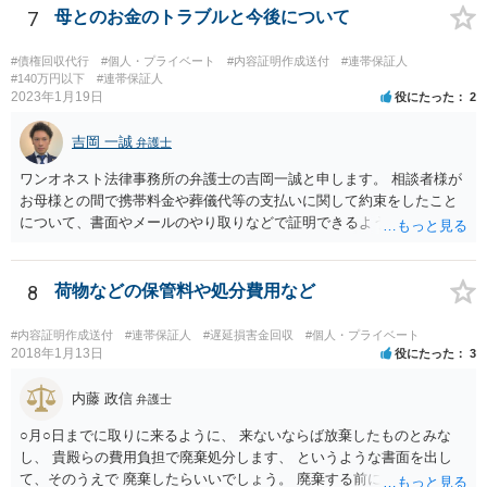
が考えた場合、 通常の訴訟でやってほしい、と裁判所に対して書類を
7
母とのお金のトラブルと今後について
出したりします。
#債権回収代行
#個人・プライベート
#内容証明作成送付
#連帯保証人
#140万円以下
#連帯保証人
2023年1月19日
役にたった
2
吉岡 一誠
弁護士
ワンオネスト法律事務所の弁護士の吉岡一誠と申します。 相談者様が
お母様との間で携帯料金や葬儀代等の支払いに関して約束をしたこと
について、書面やメールのやり取りなどで証明できるようであれば、
立替金を裁判上請求する余地があろうかと思います。 ただし、お母様
の資力が乏しいとなると、判決が下りても実際に回収することができ
ない可能性があるため、不定期でも少しずつでも返済があるようであ
8
荷物などの保管料や処分費用など
れば、コストをかけて裁判を起こすよりも、このまま分割払いを続け
てもらう方が良いかもしれません。 なお、保証人欄の無断署名の件
#内容証明作成送付
#連帯保証人
#遅延損害金回収
#個人・プライベート
は、お母様に注意するしかないですが、お母様が勝手に署名した場合
2018年1月13日
役にたった
3
は保証契約は無効ですので、仮に金融機関等から相談者様のもとに請
求が来た場合は支払いを拒否できます。
内藤 政信
弁護士
○月○日までに取りに来るように、 来ないならば放棄したものとみな
し、 貴殿らの費用負担で廃棄処分します、 というような書面を出し
て、そのうえで 廃棄したらいいでしょう。 廃棄する前に、写真をとっ