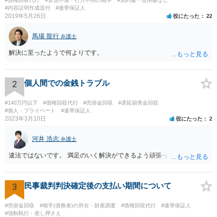
#債権回収代行
#音信不通・行方不明の相手
#契約書・借用書なし
#内容証明作成送付
#連帯保証人
2019年5月26日
役にたった
22
馬場 龍行
弁護士
解決に至ったようで何よりです。
2
個人間での金銭トラブル
#140万円以下
#債権回収代行
#売掛金回収
#遅延損害金回収
#個人・プライベート
#連帯保証人
2023年3月10日
役にたった
2
河井 浩志
弁護士
違法ではないです。 満足のいく解決ができるよう頑張ってください。
3
民事裁判判決確定後の支払い期間について
#売掛金回収
#相手(債務者)の所在・財産調査
#債権回収代行
#連帯保証人
#強制執行・差し押さえ