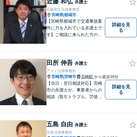
近藤 和弘
弁護士
近藤和弘法律事務所
宮崎県
都城市
|
【宮崎県都城市で交通事故案
詳細を見
件に力を入れている弁護士で
る
す】ご相談に来られた方の話
に先入観を持たずに耳を傾
け，アドバイス致します。お
引き受けした案件について
は，依頼者が希望されるベス
田所 伸吾
弁護士
トな解決に至るよう最善を尽
アスノ法律事務所
くします。お気軽にご相談く
宮崎県
宮崎市
宮崎駅
から徒歩10分
|
ださい。
【当日・翌日相談対応】宮崎
詳細を見
市の弁護士が、事業者からの
る
相談（取引トラブル、労使関
係、コンプライアンス関係
（景表法、個人情報保護法
等）、補助金、採用等）をお
五島 自由
受けします。
弁護士
五島法律事務所