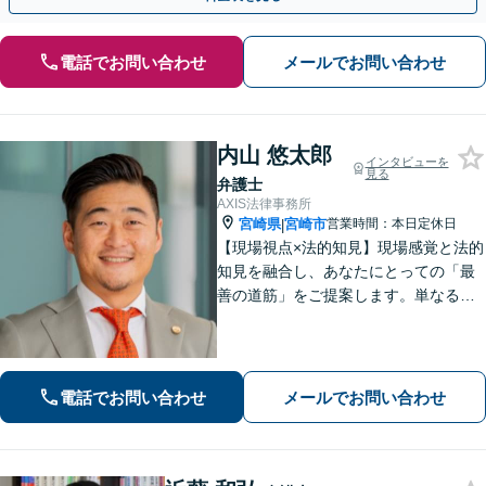
電話でお問い合わせ
メールでお問い合わせ
内山 悠太郎
インタビューを
見る
弁護士
AXIS法律事務所
宮崎県
宮崎市
営業時間：本日定休日
|
【現場視点×法的知見】現場感覚と法的
知見を融合し、あなたにとっての「最
善の道筋」をご提案します。単なるリ
スク指摘ではなく、解決まで誠実に向
き合い伴走いたします。不安や迷い
に、確かな指針を。お気軽にご相談く
ださい。
電話でお問い合わせ
メールでお問い合わせ