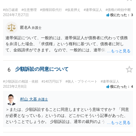
#自己破産
#任意整理
#債権回収代行
#仮差押え
#連帯保証人
#債権の時効中断
2024年7月27日
役にたった
3
匿名A
弁護士
連帯保証について、一般的には、連帯保証人が債務者に代わって債務
を弁済した場合、「求償権」という権利に基づいて、債務者に対し
て、金銭請求ができます。 なので、一般的には、連帯保証人が代わり
に返済してくれた場合には、代わりに返済してもらった金額を、債務
者が連帯債務者に支払わなければならない、ということになります。
ご質問の構成の違いを確認されたい意図は分かりかねますが、結論と
6
少額訴訟の同意について
しては、一般的には「求償権」に基づいて上記のような処理になるか
と思います。
#少額訴訟の相談・依頼
#140万円以下
#個人・プライベート
#連帯保証人
2023年2月8日
役にたった
4
村山 大基
弁護士
＞または、少額訴訟することに同意しますという意味ですか？ 「同意
が必要となっている」というのは、どこかにそういう記事があった、
ということでしょうか。 少額訴訟は、通常の裁判のようなきちんとし
た審理をしないので、 被告側が、少額訴訟でいいよ、という同意だと
思います（多分）。 実際の流れとしては、少額訴訟では嫌だ、と被告