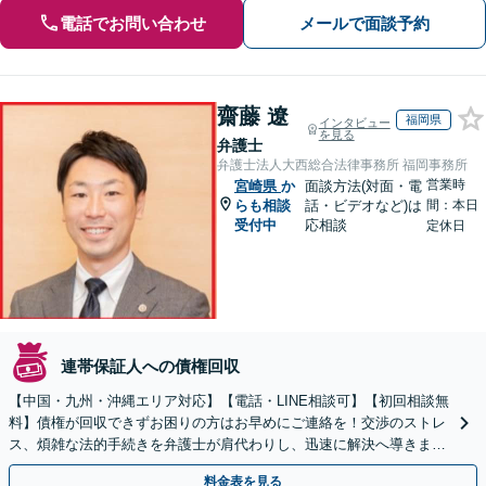
電話でお問い合わせ
メールで面談予約
齋藤 遼
福岡県
インタビュー
を見る
弁護士
弁護士法人大西総合法律事務所 福岡事務所
営業時
宮崎県
か
面談方法(対面・電
らも相談
話・ビデオなど)は
間：本日
受付中
応相談
定休日
連帯保証人への債権回収
【中国・九州・沖縄エリア対応】【電話・LINE相談可】【初回相談無
料】債権が回収できずお困りの方はお早めにご連絡を！交渉のストレ
ス、煩雑な法的手続きを弁護士が肩代わりし、迅速に解決へ導きま
す。個人事業主の方もご相談ください。
料金表を見る