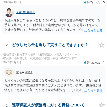
2018年2月8日
役にたった
5
氏家 悠
弁護士
保証人を付けてもらうことについては、純粋な交渉事項ですので、相
手方次第でしょう。 財産隠しの懸念は確かにあるかと思いますので、
交渉と並行して、強制執行の準備をしてもらうよう、今依頼されてい
る弁護士の先生と協議してみてはいかがでしょうか。 強制執行に強い
弁護士の探し方ですが、弁護士のウェブページなどがひとつの目安に
なります。 ただ、ウェブページの記載内容が確実というわけでもない
4
どうしたら金を返して貰うことできますか？
ので、実際に面談してみて、その弁護士ならどういう風に進めるか聞
いてみるのがよいと思います。
#音信不通・行方不明の相手
#連帯保証人
#個人・プライベート
#契約書・借用書なし
#少額訴訟の相談・依頼
#140万円以下
2022年3月9日
役にたった
1
匿名A
弁護士
どれくらいの調査が必要になるかにもよりますが、それよりも、生活
保護費で借金の返済は基本的にはダメだとされています。 担当者が返
済をしてもよいと言ったかどうかが疑問です。 そのあたりは、ネット
で「生活保護」「借金」「返済」といったキーワードで検索すれば詳
しい記事が出てきますので、一度見てみてもいいかもしれません。
5
連帯保証人が債務者に対する責務について