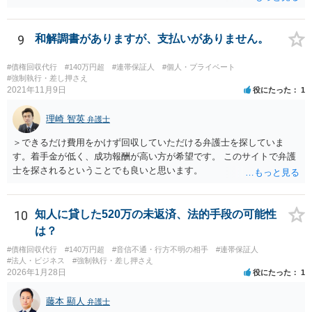
ておくこと ですね。
9
和解調書がありますが、支払いがありません。
#債権回収代行
#140万円超
#連帯保証人
#個人・プライベート
#強制執行・差し押さえ
2021年11月9日
役にたった
1
理崎 智英
弁護士
＞できるだけ費用をかけず回収していただける弁護士を探していま
す。着手金が低く、成功報酬が高い方が希望です。 このサイトで弁護
士を探されるということでも良いと思います。
10
知人に貸した520万の未返済、法的手段の可能性
は？
#債権回収代行
#140万円超
#音信不通・行方不明の相手
#連帯保証人
#法人・ビジネス
#強制執行・差し押さえ
2026年1月28日
役にたった
1
藤本 顯人
弁護士