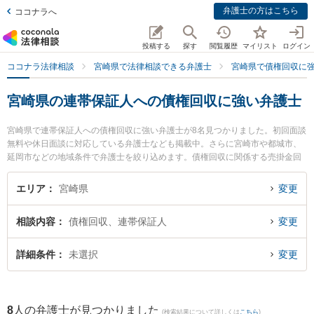
弁護士の方はこちら
ココナラへ
投稿する
探す
閲覧履歴
マイリスト
ログイン
ココナラ法律相談
宮崎県で法律相談できる弁護士
宮崎県で債権回収に
宮崎県の連帯保証人への債権回収に強い弁護士
宮崎県で連帯保証人への債権回収に強い弁護士が8名見つかりました。初回面談
無料や休日面談に対応している弁護士なども掲載中。さらに宮崎市や都城市、
延岡市などの地域条件で弁護士を絞り込めます。債権回収に関係する売掛金回
収や債権回収代行、債権の時効中断等の細かな分野での絞り込み検索もでき便
利です。特にAXIS法律事務所の内山 悠太郎弁護士や近藤和弘法律事務所の近藤
エリア
宮崎県
変更
和弘弁護士、アスノ法律事務所の田所 伸吾弁護士のプロフィール情報や弁護士
費用、強みなどが注目されています。『宮崎県で土日や夜間に発生した連帯保
相談内容
債権回収、連帯保証人
変更
証人への債権回収のトラブルを今すぐに弁護士に相談したい』『連帯保証人へ
の債権回収のトラブル解決の実績豊富な近くの弁護士を検索したい』『初回相
談無料で連帯保証人への債権回収を法律相談できる宮崎県内の弁護士に相談予
詳細条件
未選択
変更
約したい』などでお困りの相談者さんにおすすめです。
8
人の弁護士が見つかりました
(検索結果について詳しくは
こちら
)