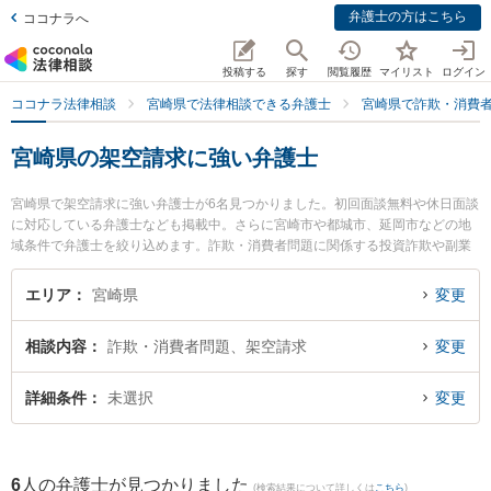
弁護士の方はこちら
ココナラへ
投稿する
探す
閲覧履歴
マイリスト
ログイン
ココナラ法律相談
宮崎県で法律相談できる弁護士
宮崎県で詐欺・消費
宮崎県の架空請求に強い弁護士
宮崎県で架空請求に強い弁護士が6名見つかりました。初回面談無料や休日面談
に対応している弁護士なども掲載中。さらに宮崎市や都城市、延岡市などの地
域条件で弁護士を絞り込めます。詐欺・消費者問題に関係する投資詐欺や副業
詐欺、FX詐欺等の細かな分野での絞り込み検索もでき便利です。特にAXIS法律
事務所の内山 悠太郎弁護士や五島法律事務所の五島 自由弁護士、佐々木健法律
エリア
宮崎県
変更
事務所の佐々木 健弁護士のプロフィール情報や弁護士費用、強みなどが注目さ
れています。『宮崎県で土日や夜間に発生した架空請求のトラブルを今すぐに
相談内容
詐欺・消費者問題、架空請求
変更
弁護士に相談したい』『架空請求のトラブル解決の実績豊富な近くの弁護士を
検索したい』『初回相談無料で架空請求を法律相談できる宮崎県内の弁護士に
相談予約したい』などでお困りの相談者さんにおすすめです。
詳細条件
未選択
変更
6
人の弁護士が見つかりました
(検索結果について詳しくは
こちら
)