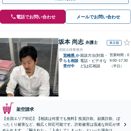
電話でお問い合わせ
メールでお問い合わせ
坂本 尚志
弁護士
東京都
清陵法律事務所
営業時間：0
宮崎県
か
面談方法(対面・
らも相談
電話・ビデオな
9:00~17:30
受付中
ど)は応相談
（平日）
架空請求
【全国エリア対応】【相談は何度でも無料】投資詐欺、副業詐欺、ぼ
ったくり被害など、幅広く対応可能です。詐欺被害は迅速な対応が求
められます。「騙された」「入金してしまった」といった場合は、お