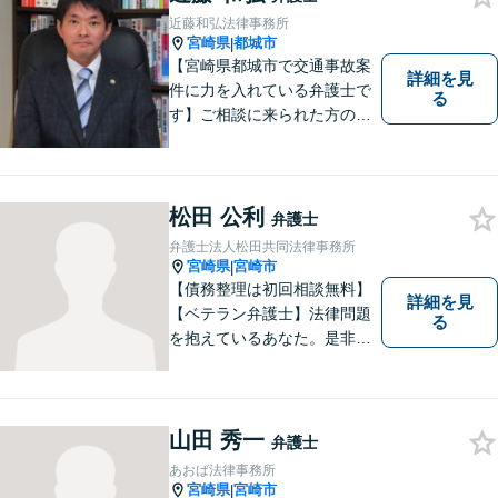
近藤和弘法律事務所
宮崎県
都城市
|
【宮崎県都城市で交通事故案
詳細を見
件に力を入れている弁護士で
る
す】ご相談に来られた方の話
に先入観を持たずに耳を傾
け，アドバイス致します。お
引き受けした案件について
は，依頼者が希望されるベス
松田 公利
弁護士
トな解決に至るよう最善を尽
弁護士法人松田共同法律事務所
くします。お気軽にご相談く
宮崎県
宮崎市
|
ださい。
【債務整理は初回相談無料】
詳細を見
【ベテラン弁護士】法律問題
る
を抱えているあなた。是非一
度ご相談ください。
山田 秀一
弁護士
あおば法律事務所
宮崎県
宮崎市
|