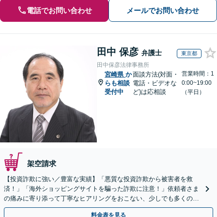
電話でお問い合わせ
メールでお問い合わせ
田中 保彦
弁護士
東京都
田中保彦法律事務所
営業時間：1
宮崎県
か
面談方法(対面・
らも相談
電話・ビデオな
0:00~19:00
受付中
ど)は応相談
（平日）
架空請求
【投資詐欺に強い／豊富な実績】「悪質な投資詐欺から被害者を救
済！」「海外ショッピングサイトを騙った詐欺に注意！」依頼者さま
の痛みに寄り添って丁寧なヒアリングをおこない、少しでも多くの返
金が得られるよう尽力します！
料金表を見る