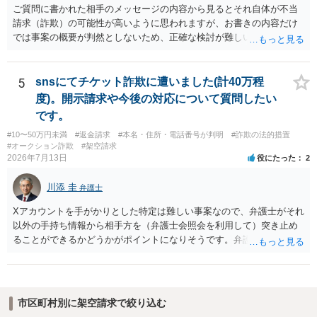
ご質問に書かれた相手のメッセージの内容から見るとそれ自体が不当
請求（詐欺）の可能性が高いように思われますが、お書きの内容だけ
では事案の概要が判然としないため、正確な検討が難しいです。例え
ば、最寄りの消費生活センターや自治体の無料法律相談等で、実際の
画面を見て貰いながらアドバイスう受けた方が確実です。
5
snsにてチケット詐欺に遭いました(計40万程
度)。開示請求や今後の対応について質問したい
です。
#10〜50万円未満
#返金請求
#本名・住所・電話番号が判明
#詐欺の法的措置
#オークション詐欺
#架空請求
2026年7月13日
役にたった
2
川添 圭
弁護士
Xアカウントを手がかりとした特定は難しい事案なので、弁護士がそれ
以外の手持ち情報から相手方を（弁護士会照会を利用して）突き止め
ることができるかどうかがポイントになりそうです。弁護士による調
査で特定が難しい可能性もあるため、警察への被害届出も同時進行さ
せることになるでしょう。見通しについては、実際の資料等を弁護士
に検討してもらう必要があると思います。弁護士費用は自由化されて
いますので個別に確認いただく必要がありますが、そもそも回収でき
市区町村別に架空請求で絞り込む
るかどうかが問題になり得る事案であり、被害額の規模からみると、