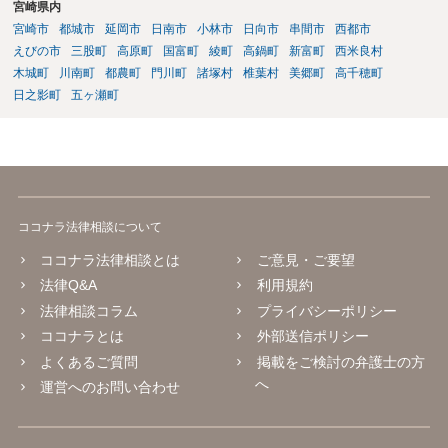
宮崎県内
仮に回収できたとしても弁護士費用を差し引いた実質回収分はかなり
宮崎市
都城市
延岡市
日南市
小林市
日向市
串間市
西都市
少なくなる可能性もあるように思います。
えびの市
三股町
高原町
国富町
綾町
高鍋町
新富町
西米良村
木城町
川南町
都農町
門川町
諸塚村
椎葉村
美郷町
高千穂町
日之影町
五ヶ瀬町
ココナラ法律相談について
ココナラ法律相談とは
ご意見・ご要望
法律Q&A
利用規約
法律相談コラム
プライバシーポリシー
ココナラとは
外部送信ポリシー
よくあるご質問
掲載をご検討の弁護士の方
へ
運営へのお問い合わせ