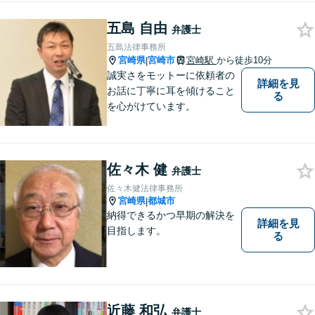
五島 自由
弁護士
五島法律事務所
宮崎県
宮崎市
宮崎駅
から徒歩10分
|
誠実さをモットーに依頼者の
詳細を見
お話に丁寧に耳を傾けること
る
を心がけています。
佐々木 健
弁護士
佐々木健法律事務所
宮崎県
都城市
|
納得できるかつ早期の解決を
詳細を見
目指します。
る
近藤 和弘
弁護士