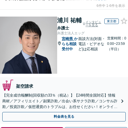
6件中 1-6件を表示
浦川 祐輔
東京都
インタビュ
ーを見る
弁護士
弁護士法人エッグ
営業時間：0
宮崎県
か
面談方法(対面・
らも相談
電話・ビデオな
0:00~23:59
受付中
ど)は応相談
（平日）
架空請求
【完全成功報酬制(回収額の33％（税込）】【24時間全国対応】情報
商材／アフィリエイト／副業詐欺／出会い系サクラ詐欺／コンサル詐
欺／投資詐欺／仮想通貨のトラブルは、お任せください！オンライン
のみで解決も可能！
料金表を見る