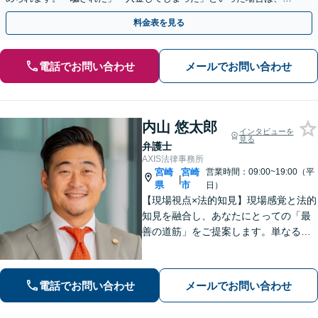
早めにご相談ください。【電話・メール・WEB相談可】
料金表を見る
電話でお問い合わせ
メールでお問い合わせ
内山 悠太郎
インタビューを
見る
弁護士
AXIS法律事務所
宮崎
宮崎
営業時間：09:00~19:00（平
|
県
市
日）
【現場視点×法的知見】現場感覚と法的
知見を融合し、あなたにとっての「最
善の道筋」をご提案します。単なるリ
スク指摘ではなく、解決まで誠実に向
き合い伴走いたします。不安や迷い
に、確かな指針を。お気軽にご相談く
電話でお問い合わせ
メールでお問い合わせ
ださい。