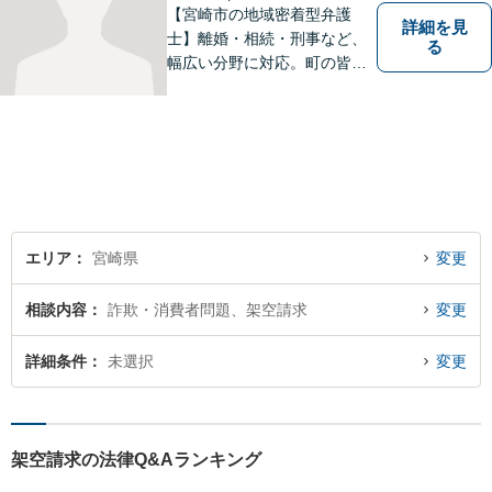
【宮崎市の地域密着型弁護
詳細を見
士】離婚・相続・刑事など、
る
幅広い分野に対応。町の皆様
を平穏な暮らしへと導きま
す。問題はお一人で抱え込む
ことなく、お気軽にご相談く
ださい。きっと道が開けま
す。
エリア
宮崎県
変更
相談内容
詐欺・消費者問題、架空請求
変更
詳細条件
未選択
変更
架空請求の法律Q&Aランキング