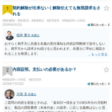
1
契約解除が出来ないく解除伝えても無視請求をさ
れる
#契約解除・契約取消
#悪徳商法
#架空請求
#高額請求への対応
2026年8月2日
役にたった
2
稲井 要介
弁護士
おそらく相手方に弁護士名義の受任通知を内容証明郵便で送付しない
と、相手方から請求され続けると思われます。弁護士に早めに相談さ
れることを推奨します。
2
内容証明。支払いの必要があるか？
#高額請求への対応
#架空請求
2026年7月23日
役にたった
3
川添 圭
弁護士
ご質問の内容を前提とすれば、「返却日〜現在までの約1年分の月額料
金と、製品の買取費用（本体代金）の請求」に応じる義務はないと思