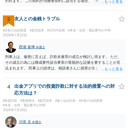
われます。 この契約が消費者契約に該当する場合、「利用料金の未納
があること」を理由として解約を認めない条項が存在していたとして
も不当条項として無効になると解されます（消費者契約法10条）。消
費者契約に該当しない場合でも、ご質問の記載を前提とすればそのよ
3
友人との金銭トラブル
うな条項は存在しないので請求自体が不当ということになります。 メ
ールでのやり取りも証拠になりますので、あなたとしては、毅然と請
#詐欺の法的措置
#架空請求
#10万円未満
#本名・住所・電話番号が不明
求を拒絶することを伝えるべきでしょう（ただし未納料金があること
2026年7月22日
に争いがない場合には未納料金は支払う必要があるかもしれませ
ん）。それ以上の話し合いには応じないという対応を考えられます。
西浦 嘉博
弁護士
訴訟で解決するのが一番ですが、相手方が遠方である場合は遠方の裁
刑事上は、厳密に言えば、詐欺未遂罪の成立が検討し得ます。 ただ、
判所で提訴される可能性もありますので、（費用はかかってしまいま
その成立の為には構成要件該当事実の客観的な証拠を要することが見
すが）弁護士へ依頼して正式な拒絶回答を送ることも検討した方がよ
込まれます。 民事上の請求は、相談者さんに損害が生じていない以
いかもしれません。
上、困難な様に思われます。 より詳細な事項についてお聞きになりた
い場合、最寄りの法律事務所での相談を検討ください。 上記、ご参考
ください。
4
出金アプリでの投資詐欺に対する法的措置への対
応方法は？
#投資詐欺
#悪徳商法
#架空請求
#振り込め詐欺
#詐欺の法的措置
#本名・住所・電話番号が判明
2026年7月28日
川添 圭
弁護士