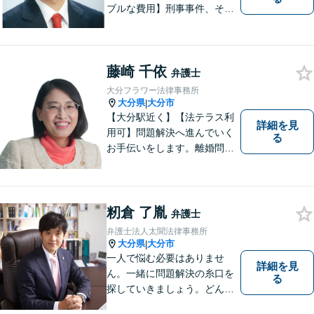
ブルな費用】刑事事件、その
他各種悩みを誠心誠意サポー
ト！お気軽にご相談くださ
い！ 【夜間休日対応可】【大
藤崎 千依
分駅４分】
弁護士
大分フラワー法律事務所
大分県
大分市
|
【大分駅近く】【法テラス利
詳細を見
用可】問題解決へ進んでいく
る
お手伝いをします。離婚問題
／借金問題／交通事故／刑事
事件／企業法務など、幅広い
法律トラブルに対応。【当日
相談可】分かりやすい言葉
籾倉 了胤
弁護士
で、明確に判断をお示しし、
弁護士法人太聞法律事務所
問題解決をサポートいたしま
大分県
大分市
|
す。
一人で悩む必要はありませ
詳細を見
ん。一緒に問題解決の糸口を
る
探していきましょう。どんな
些細なことでも、まずはお気