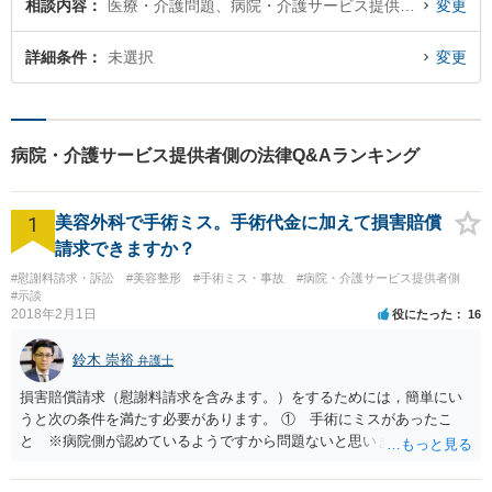
相談内容
医療・介護問題、病院・介護サービス提供者側
変更
詳細条件
未選択
変更
病院・介護サービス提供者側の法律Q&Aランキング
1
美容外科で手術ミス。手術代金に加えて損害賠償
請求できますか？
#慰謝料請求・訴訟
#美容整形
#手術ミス・事故
#病院・介護サービス提供者側
#示談
2018年2月1日
役にたった
16
鈴木 崇裕
弁護士
損害賠償請求（慰謝料請求を含みます。）をするためには，簡単にい
うと次の条件を満たす必要があります。 ① 手術にミスがあったこ
と ※病院側が認めているようですから問題ないと思います。 ② 手
術のミスの「せいで」仕事を休まなければならなくなったこと ③ 手
術のミスの「せいで」マスクが外せなくなったこと ④ 仕事を休まな