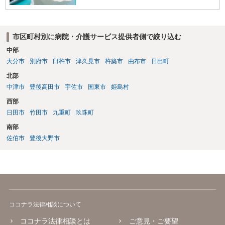
市区町村別に病院・介護サービス提供者側で絞り込む
中部
大分市
別府市
臼杵市
津久見市
杵築市
由布市
日出町
北部
中津市
豊後高田市
宇佐市
国東市
姫島村
西部
日田市
竹田市
九重町
玖珠町
南部
佐伯市
豊後大野市
ココナラ法律相談について
ココナラ法律相談とは
ご意見・ご要望