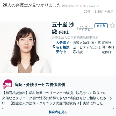
20
人の弁護士が見つかりました
(検索結果について詳しくは
こちら
)
20件中 1-20件を表示
五十嵐 沙
東京都
インタビュ
ーを見る
織
弁護士
弁護士法人広尾有栖川法律事務所
営業時
大分県
か
面談方法(対面・電
らも相談
話・ビデオなど)は
間：本日
受付中
応相談
定休日
病院・介護サービス提供者側
【初回相談無料】歯科治療でのリーマーの破損、脱毛やシミ取りでの
火傷などクリニック側の対応に納得できない場合はぜひご相談くださ
い！【医療法人の法務・クリニックの顧問経験あり】実情に即したア
ドバイスで、納得のできるトラブルの解決を目指します。
料金表を見る