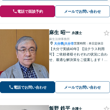
電話で面談予約
メールでお問い合わせ
麻生 昭一
弁護士
麻生法律事務所
大分県
大分市
営業時間：本日定休日
|
【大分で実績40年】【法テラス利用
可】ご依頼者様それぞれの状況に合わ
せ、最適な解決策をご提案します！緊
急のご相談にも迅速に対応いたしま
す。一つひとつの問題に丁寧に向き合
い、解決までしっかりサポートしま
す。どうぞお気軽にお話しください。
【休日面談可】
電話でお問い合わせ
メールでお問い合わせ
飯野 鉄平
弁護士