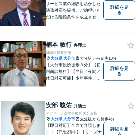
サービス業の経験を活かした
詳細を見
法務対応を提供。ご納得いた
る
だける離婚条件を成立させる
ためにサポートします。依頼
者のお話をよく聞き、共感
し、今後の方針を決めていき
ます。【大分県に3拠点ある地
楠本 敏行
弁護士
域密着型の事務所】【初回相
城崎法律事務所
談無料】
大分県
大分市
大分駅
から徒歩10分
|
【大分市役所徒歩３分】【初
詳細を見
回面談無料】【当日／夜間／
る
休日対応可能】少年事件／家
事事件／労働事件を中心に、
幅広い法律トラブルに対応し
ています。全ての人に法的サ
安部 駿佑
ービスを受けられるべく、社
弁護士
会正義の実現のために最善を
アディーレ法律事務所 大分支店
尽くします。
大分県
大分市
大分駅
から徒歩4分
|
【即日対応】全力で弁護しま
詳細を見
す！【TV出演中】【リーズナ
る