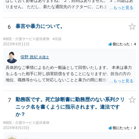
はしておく必要はありますね。 ２，罰則はありません。 ３，問題はあ
りません。 ただし、新たな通院先のドクターに、これまでの経緯を話
しておくこと になります。
6
暴言や暴力について。
#病院・介護サービス提供者側
#示談
2023年4月11日
役にたった
4
俣野 政紀
弁護士
具体的なご事情によるため一般論として回答いたします。 本来は暴力
をふるった相手に対し損害賠償をすることになりますが、担当の方の
地位、職務等からして対応しないことと暴力の間に相当な関連性（因
果関係）があれば担当の方に対し損害賠償を請求できます。
7
勤務医です。死亡診断書に勤務歴のない系列クリ
ニック名を書くように指示されます。違法です
か？
#病院・介護サービス提供者側
2024年8月23日
役にたった
2