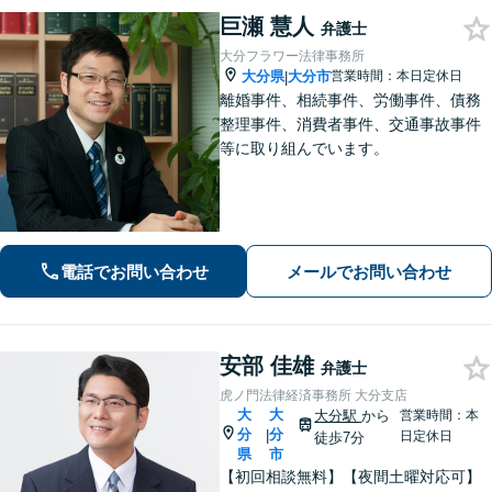
巨瀬 慧人
弁護士
大分フラワー法律事務所
大分県
大分市
営業時間：本日定休日
|
離婚事件、相続事件、労働事件、債務
整理事件、消費者事件、交通事故事件
等に取り組んでいます。
電話でお問い合わせ
メールでお問い合わせ
安部 佳雄
弁護士
虎ノ門法律経済事務所 大分支店
大
大
大分駅
から
営業時間：本
分
分
|
日定休日
徒歩7分
県
市
【初回相談無料】【夜間土曜対応可】