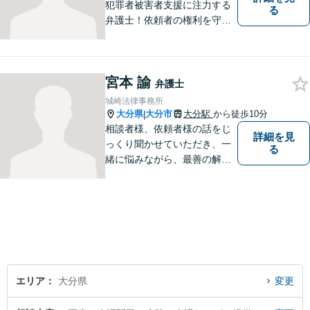
犯罪者被害者支援に注力する
る
弁護士！依頼者の権利を守
り、明るいへと導けるよう全
力バックアップいたします。
【駐車場あり】
宮本 諭
弁護士
城崎法律事務所
大分県
大分市
大分駅
から徒歩10分
|
相談者様、依頼者様の話をじ
詳細を見
っくり聞かせていただき、一
る
緒に悩みながら、最善の解決
策をご提案させていただきま
す。まずは、お話を聞かせて
ください。
エリア
大分県
変更