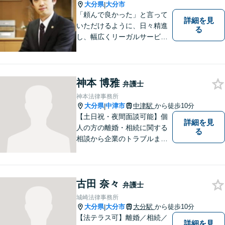
大分県
大分市
|
「頼んで良かった」と言って
詳細を見
いただけるように、日々精進
る
し、幅広くリーガルサービス
をご提供していきます。
神本 博雅
弁護士
神本法律事務所
大分県
中津市
中津駅
から徒歩10分
|
【土日祝・夜間面談可能】個
詳細を見
人の方の離婚・相続に関する
る
相談から企業のトラブルまで
幅広くご相談頂いておりま
す。まずはお気軽にお問合せ
ください。
古田 奈々
弁護士
城崎法律事務所
大分県
大分市
大分駅
から徒歩10分
|
【法テラス可】離婚／相続／
詳細を見