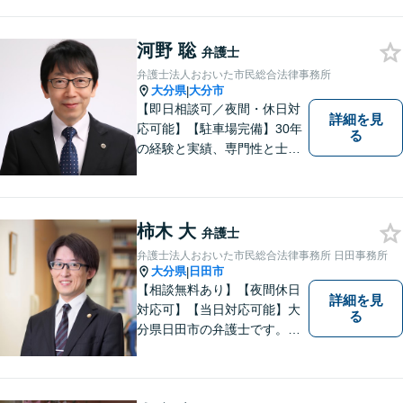
軽にご相談ください。契約管
理、労務管理等の企業法務と
遺産分割、介護などの高齢社
河野 聡
弁護士
会問題に注力しております。
弁護士法人おおいた市民総合法律事務所
大分県
大分市
|
【即日相談可／夜間・休日対
詳細を見
応可能】【駐車場完備】30年
る
の経験と実績、専門性と士業
連携を最大限に発揮して、常
に市民と共に、常に市民と友
にという気持ちで、お客様の
ニーズに応えます。常に市民
柿木 大
弁護士
に身近で親しみやすい弁護士
弁護士法人おおいた市民総合法律事務所 日田事務所
であり続けます。
大分県
日田市
|
【相談無料あり】【夜間休日
詳細を見
対応可】【当日対応可能】大
る
分県日田市の弁護士です。離
婚・不動産・建築問題に注力
しています。是非一度ご相談
ください。