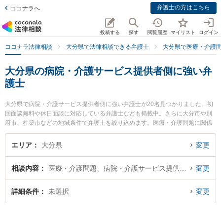
弁護士の方はこちら
ココナラへ
投稿する
探す
閲覧履歴
マイリスト
ログイン
ココナラ法律相談
大分県で法律相談できる弁護士
大分県で医療・介護
大分県の病院・介護サービス提供者側に強い弁
護士
大分県で病院・介護サービス提供者側に強い弁護士が20名見つかりました。初
回面談無料や休日面談に対応している弁護士なども掲載中。さらに大分市や別
府市、杵築市などの地域条件で弁護士を絞り込めます。医療・介護問題に関係
する歯科治療ミスや美容整形のトラブル、産婦人科の訴訟等の細かな分野での
絞り込み検索もでき便利です。特に麻生法律事務所の麻生 昭一弁護士やベリー
エリア
大分県
変更
ベスト法律事務所 大分オフィスの飯野 鉄平弁護士、園田大吾法律事務所の園田
大吾弁護士のプロフィール情報や弁護士費用、強みなどが注目されています。
相談内容
医療・介護問題、病院・介護サービス提供者側
変更
『大分県で土日や夜間に発生した病院・介護サービス提供者側のトラブルを今
すぐに弁護士に相談したい』『病院・介護サービス提供者側のトラブル解決の
実績豊富な近くの弁護士を検索したい』『初回相談無料で病院・介護サービス
詳細条件
未選択
変更
提供者側を法律相談できる大分県内の弁護士に相談予約したい』などでお困り
の相談者さんにおすすめです。