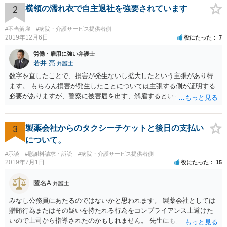
ければならなくなった「せいで」休業損害が発生したこと ⑤ マスク
2
横領の濡れ衣で自主退社を強要されています
を外せなくなった「せいで」経済的に評価できる精神的な損害が発生
したこと 「せいで」と強調した点が，内藤先生のご指摘なさる「相当
#不当解雇
#病院・介護サービス提供者側
因果関係」です。 手術のミスと関係のないことまでは責任追及ができ
2019年12月6日
役にたった
7
ないということです。 手術のミスの結果，手術前と比べて見た目が著
労働・雇用に強い弁護士
しく悪くなってしまったとか， 手術のミスの結果，入院期間が延びて
若井 亮
弁護士
しまったとかいう事情があれば， 追加請求が可能な余地があります。
数字を直したことで、損害が発生ないし拡大したという主張があり得
ただし，手術代の返金に応じた際に「これ以上金銭の請求はしませ
ます。 もちろん損害が発生したことについては主張する側が証明する
ん」という趣旨の合意をしてしまっていると， 上記の請求は，基本的
必要がありますが、警察に被害届を出す、解雇するといった揺さぶり
には困難となります。
をかけてくる場合があります。 上記のような揺さぶりをかけられるこ
とで、損害の証明なくとも解決金という形で支払に応じてしまうケー
スがあるのでご注意ください。
3
製薬会社からのタクシーチケットと後日の支払い
について。
#示談
#慰謝料請求・訴訟
#病院・介護サービス提供者側
2019年7月1日
役にたった
15
匿名A
弁護士
みなし公務員にあたるのではないかと思われます。 製薬会社としては
贈賄行為またはその疑いを持たれる行為をコンプライアンス上避けた
いので上司から指導されたのかもしれません。 先生にも万一迷惑をか