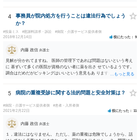
けることになってはいけないと。
4
事務員が院内処方を行うことは違法行為でしょう
か？
#投薬ミス
#慰謝料請求・訴訟
#病院・介護サービス提供者側
2018年12月14日
役にたった
9
内藤 政信
弁護士
見解が分かれてますね。 医師の管理下であれば問題はないという考え
に 基ずいて多くの医院が資格のない者に薬を出さ せているようです。
調合はだめだがピッキングはいいという意見もあ りますね。 また患者
の負担軽減のために、薬剤師なく院内 処方を積極的に進めてる医者も
いますね。 院外とではかなり金額が低くなるようです。 したがって、
違法とは断じきれないですね。 あなたが罪になることは、まったくあ
5
病院の重複受診に関する法的問題と安全対策は？
りません。 やめるなら、２週間ルールにのっとってやめたほう がいい
でしょう。
#病院・介護サービス提供者側
#患者・入所者側
2021年2月22日
役にたった
11
内藤 政信
弁護士
１，違法にはなりません。 ただし、薬の重複は危険でしょうから、話