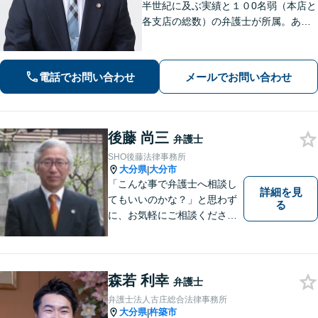
半世紀に及ぶ実績と１０0名弱（本店と
各支店の総数）の弁護士が所属。あな
たのお悩みに真摯に向き合い、遺産相
続、離婚男女問題、刑事事件、企業法
務等に、的確に対処できる弁護士が迅
電話でお問い合わせ
メールでお問い合わせ
速な解決を目指します。
後藤 尚三
弁護士
SHO後藤法律事務所
大分県
大分市
|
「こんな事で弁護士へ相談し
詳細を見
てもいいのかな？」と思わず
る
に、お気軽にご相談くださ
い。
森若 利幸
弁護士
弁護士法人古庄総合法律事務所
大分県
杵築市
|