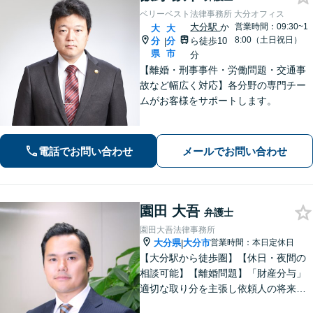
ベリーベスト法律事務所 大分オフィス
大分駅
か
営業時間：09:30~1
大
大
8:00（土日祝日）
分
分
ら徒歩10
|
県
市
分
【離婚・刑事事件・労働問題・交通事
故など幅広く対応】各分野の専門チー
ムがお客様をサポートします。
電話でお問い合わせ
メールでお問い合わせ
園田 大吾
弁護士
園田大吾法律事務所
大分県
大分市
営業時間：本日定休日
|
【大分駅から徒歩圏】【休日・夜間の
相談可能】【離婚問題】「財産分与」
適切な取り分を主張し依頼人の将来を
守ります。慰謝料減額、生活費請求