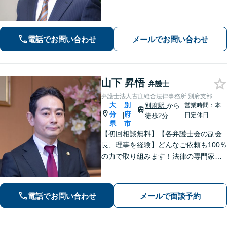
も、交渉力と駆け引きで解決へ【借
金・債務整理】自己破産や任意整理な
どお任せください
電話でお問い合わせ
メールでお問い合わせ
山下 昇悟
弁護士
弁護士法人古庄総合法律事務所 別府支部
大
別
別府駅
から
営業時間：本
分
府
|
日定休日
徒歩2分
県
市
【初回相談無料】【各弁護士会の副会
長、理事を経験】どんなご依頼も100％
の力で取り組みます！法律の専門家と
して、依頼者の意向を汲み取り最適な
アドバイスをいたします。【大分県に3
拠点ある地域密着型の事務所】
電話でお問い合わせ
メールで面談予約