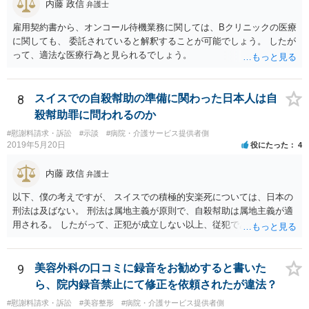
内藤 政信
弁護士
雇用契約書から、オンコール待機業務に関しては、Bクリニックの医療
に関しても、 委託されていると解釈することが可能でしょう。 したが
って、適法な医療行為と見られるでしょう。
8
スイスでの自殺幇助の準備に関わった日本人は自
殺幇助罪に問われるのか
#慰謝料請求・訴訟
#示談
#病院・介護サービス提供者側
2019年5月20日
役にたった
4
内藤 政信
弁護士
以下、僕の考えですが、 スイスでの積極的安楽死については、日本の
刑法は及ばない。 刑法は属地主義が原則で、自殺幇助は属地主義が適
用される。 したがって、正犯が成立しない以上、従犯である幇助は成
立しな い。 スイスの法律はしりませんが、 おそらく幇助者が問われ
ることはないでしょう。 ほかに日本で成立するような犯罪はないでし
ょう。 遺灰についてはわかりません。おそらく薬物の検査はあるかも
9
美容外科の口コミに録音をお勧めすると書いた
し れませんが、禁製品にはあたらないでしょう。
ら、院内録音禁止にて修正を依頼されたが違法？
#慰謝料請求・訴訟
#美容整形
#病院・介護サービス提供者側