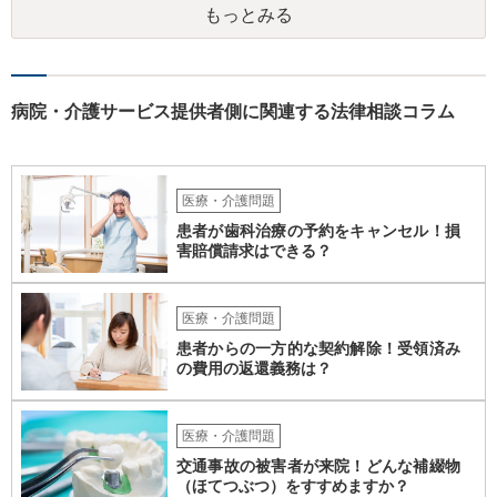
もっとみる
とした支援システムなので、今回のように障がい者による損害や費用
が発生するたびに運営会社が負担するということはシステム的にも経
営的にも不可能に近いと思います。 なかなか重度になってくると受入
れてくれるグループホームも少ないのでおっしゃるように揉めない方
がよく、むしろ職員を増やして対応するとのことで悪くない対応のグ
病院・介護サービス提供者側に関連する法律相談コラム
ループホームの方だとも思います。 なので、方法としては冒頭のよう
に保険しかないかなと思いますが、成人の障がい者向けの損害保険が
あるかどうかですね。 あと、家での生活では出なかった他害行動（暴
力）がでたというお話ですが、それは、現在のグループホームの生活
医療・介護問題
に対するお子さんのストレスが出ている可能性も高いところです。 な
患者が歯科治療の予約をキャンセル！損
ので、まだそのグループホームに入って日が浅いなどの場合には、も
害賠償請求はできる？
う少し様子を見るしかありませんが、時間が経っているのに２度目の
他害行動があったということであれば、問題は思ったより深刻かもし
れません。 いずれにせよ、一度職員の方と暴力が生じた際の事実経緯
医療・介護問題
を確認し、またその直近に何か変化がなかったかなどのお子さんの障
患者からの一方的な契約解除！受領済み
がい特性に照らした原因分析をしてみると再発防止策が浮かぶかもし
の費用の返還義務は？
れません。
医療・介護問題
交通事故の被害者が来院！どんな補綴物
（ほてつぶつ）をすすめますか？