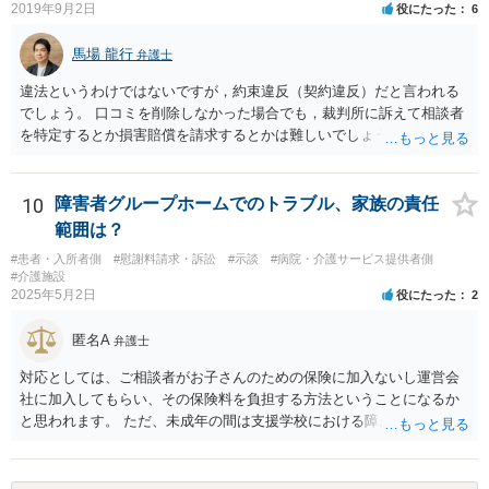
2019年9月2日
役にたった
6
馬場 龍行
弁護士
違法というわけではないですが，約束違反（契約違反）だと言われる
でしょう。 口コミを削除しなかった場合でも，裁判所に訴えて相談者
を特定するとか損害賠償を請求するとかは難しいでしょう。
10
障害者グループホームでのトラブル、家族の責任
範囲は？
#患者・入所者側
#慰謝料請求・訴訟
#示談
#病院・介護サービス提供者側
#介護施設
2025年5月2日
役にたった
2
匿名A
弁護士
対応としては、ご相談者がお子さんのための保険に加入ないし運営会
社に加入してもらい、その保険料を負担する方法ということになるか
と思われます。 ただ、未成年の間は支援学校における障がい児向けの
損害賠償保険があるのですが、成人になってからはそれがあるかどう
かは少し調べてみてはいかがでしょうか。 グループホームは基本的に
要支援者自身が自立して生活する（その責任も負担する）ことを前提