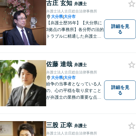
古庄 玄知
弁護士
弁護士法人古庄総合法律事務所
大分県
大分市
|
【弁護士歴35年】【大分県に
詳細を見
3拠点の事務所】各分野の法的
る
トラブルに精通した弁護士で
す。依頼者の心情にとことん
寄り添い、迅速な対応を目指
します。お気軽に相談しやす
いアットホームな雰囲気の事
佐藤 達哉
弁護士
務所です。
弁護士法人古庄総合法律事務所
大分県
大分市
|
紛争の当事者となっている人
詳細を見
の、心の平穏を取り戻すこと
る
が弁護士の業務の重要な点と
考えています。
三股 正幸
弁護士
弁護士法人古庄総合法律事務所