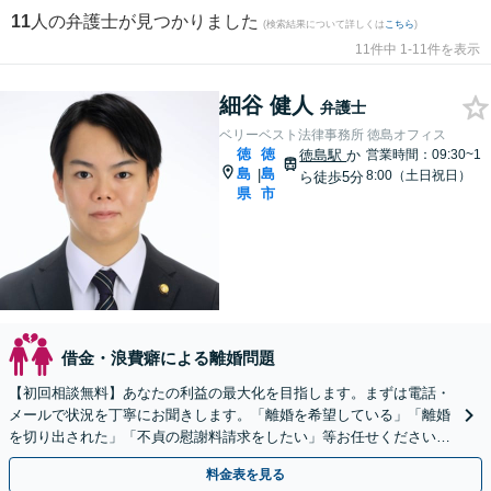
11
人の弁護士が見つかりました
(検索結果について詳しくは
こちら
)
11件中 1-11件を表示
細谷 健人
弁護士
ベリーベスト法律事務所 徳島オフィス
徳
徳
徳島駅
か
営業時間：09:30~1
島
島
|
8:00（土日祝日）
ら徒歩5分
県
市
借金・浪費癖による離婚問題
【初回相談無料】あなたの利益の最大化を目指します。まずは電話・
メールで状況を丁寧にお聞きします。「離婚を希望している」「離婚
を切り出された」「不貞の慰謝料請求をしたい」等お任せください。
【リーズナブルな料金設定】
料金表を見る