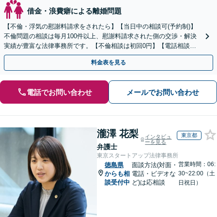
借金・浪費癖による離婚問題
【不倫・浮気の慰謝料請求をされたら】【当日中の相談可(予約制)】
不倫問題の相談は毎月100件以上、慰謝料請求された側の交渉・解決
実績が豊富な法律事務所です。【不倫相談は初回0円】【電話相談で
ご契約まで対応可/来所不要】
料金表を見る
電話でお問い合わせ
メールでお問い合わせ
瀧澤 花梨
東京都
インタビュ
ーを見る
弁護士
東京スタートアップ法律事務所
営業時間：06:
徳島県
面談方法(対面・
からも相
電話・ビデオな
30~22:00（土
談受付中
ど)は応相談
日祝日）