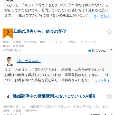
いえいえ、「ネットで尋ねてもあまり役に立つ回答は得られない」 と
お伝えできただけでも、質問していただいた値打ちは十分あると思い
ます。 一般論ですが、特に知り合いの弁護士がいないのであれば、 ・
ネットで探して予約をとる ・近所の区役所など、無料相談していない
か調べてみる などが考えられると思います。 「これからどう動いてい
くか」というのは、詳しく事情や、今後どうしたいかを聞いて検討す
3
母親の現夫から、借金の督促
る必要があるので、 面談の際に聞いてみましょう。 体調不良の際、ネ
ットで調べるより病院で診察や検査を受けた方が効果的、みたいな感
#借金・浪費癖
#相続放棄
#個人・プライベート
#個人・プライベート
じです。
#M&A・事業承継
2020年7月27日
役にたった
10
村山 大基
弁護士
まず、大前提として使途がどうあれ、相談者さん自身が契約したり、
お母様の債務を保証したりしなければ、返済義務はありません。 です
ので、お書き頂いた事情を読む限り、相談者さんにお母様の現夫への
返済義務はありません。 対応としては、 ・督促状を放っておく（相手
も法律相談に行けば同趣旨のことを回答されるので、裁判まではしな
いと思います） ・借りたのは母なので、私は支払いませんと伝える あ
4
離婚調停中の婚姻費用未払いについての相談
たりが良いと思います。
#生活費を渡さない
#婚姻費用(別居中の生活費など)
#性格の不一致
#DV・暴力
#借金・浪費癖
#財産分与