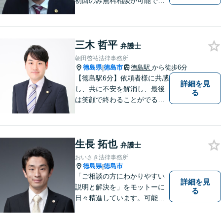
初回のみ無料相談が可能です
（要予約，事務所にお越しい
ただける方のみ。電話相談不
可。）。
三木 哲平
弁護士
朝田啓祐法律事務所
徳島県
徳島市
徳島駅
から徒歩6分
|
【徳島駅6分】依頼者様に共感
詳細を見
し、共に不安を解消し、最後
る
は笑顔で終わることがでるよ
うに取り組んで参ります。 じ
っくりとご相談者のお話しを
聴くことを第一と考えて、ご
生長 拓也
相談にのっています。 まずは
弁護士
ご相談ください。
おいさき法律事務所
徳島県
徳島市
|
「ご相談の方にわかりやすい
詳細を見
説明と解決を」をモットーに
る
日々精進しています。可能な
限り難解な専門用語をかみ砕
いて説明し、トラブルに遭い