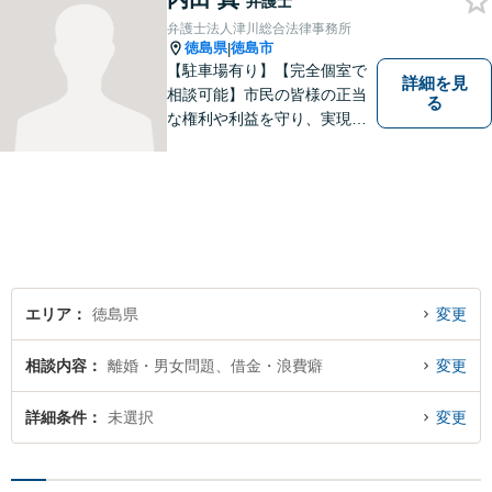
弁護士
弁護士法人津川総合法律事務所
徳島県
徳島市
|
【駐車場有り】【完全個室で
詳細を見
相談可能】市民の皆様の正当
る
な権利や利益を守り、実現す
るために市民の皆さんに寄り
添って、一つ一つの事案に丁
寧に対応してまいります。ご
相談者様のお話をじっくり聴
き、最適な解決方法をご提案
いたします。
エリア
徳島県
変更
相談内容
離婚・男女問題、借金・浪費癖
変更
詳細条件
未選択
変更