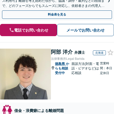
ス利用可】離婚を考え始めた頃から、協議・調停・裁判などの段階ま
で、どのフェーズからでもスムーズに対応し、依頼者さまの代理人と
して適切に交渉します。
料金表を見る
電話でお問い合わせ
メールでお問い合わせ
阿部 洋介
弁護士
北海道
法律事務所Legal Barista
営業時
徳島県
か
面談方法(対面・電
らも相談
話・ビデオなど)は
間：本日
受付中
応相談
定休日
借金・浪費癖による離婚問題