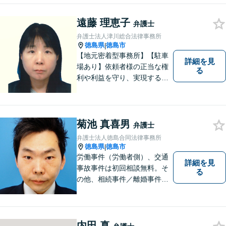
不安な思いを抱えられている
遠藤 理恵子
弁護士
弁護士法人津川総合法律事務所
徳島県
徳島市
|
【地元密着型事務所】【駐車
詳細を見
場あり】依頼者様の正当な権
る
利や利益を守り、実現するた
め、あらゆる努力を惜しみま
せん。寄り添い、細心の注意
を払い、丁寧に対処してまい
ります。個人・法人問わずあ
菊池 真喜男
弁護士
らゆる問題に対応可能！
弁護士法人徳島合同法律事務所
徳島県
徳島市
|
労働事件（労働者側）、交通
詳細を見
事故事件は初回相談無料。そ
る
の他、相続事件／離婚事件／
債務整理／行政事件など、幅
広い問題に対応可能！完全個
室対応でプライバシーが守ら
れます。【無料駐車場】
内田 真