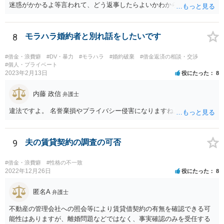
迷惑がかかるよ等言われて、どう返事したらよいかわからず、お金を
何回か返してしまいました。でももう無理です。わたしにも家庭があ
るので… 無視です。 電話も手紙も拒否でよいです。 しつこければ警
察に相談（詐欺の方で無く脅されていると相談）でよいです。
8
モラハラ婚約者と別れ話をしたいです
#借金・浪費癖
#DV・暴力
#モラハラ
#婚約破棄
#借金返済の相談・交渉
#個人・プライベート
2023年2月13日
役にたった
8
内藤 政信
弁護士
違法ですよ。 名誉棄損やプライバシー侵害になりますね。
9
夫の賃貸契約の調査の可否
#借金・浪費癖
#性格の不一致
2022年12月26日
役にたった
8
匿名A
弁護士
不動産の管理会社への照会等により賃貸借契約の有無を確認できる可
能性はありますが、離婚問題などではなく、事実確認のみを受任する