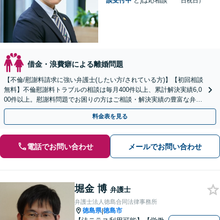
談受付中
ど)は応相談
日祝日）
借金・浪費癖による離婚問題
【不倫/慰謝料請求に強い弁護士(したい方/されている方)】【初回相談
無料】不倫慰謝料トラブルの相談は毎月400件以上、累計解決実績6,0
00件以上。慰謝料問題でお困りの方はご相談・解決実績の豊富な弁護
士による無料相談をご利用ください。
料金表を見る
電話でお問い合わせ
メールでお問い合わせ
堀金 博
弁護士
弁護士法人徳島合同法律事務所
徳島県
徳島市
|