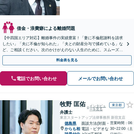
借金・浪費癖による離婚問題
【中四国エリア対応】離婚事件の実績豊富！「妻に不倫慰謝料を請求
したい」「夫に不倫が知られた」「夫との財産分与で揉めている」な
ど、ご相談ください。次のかけがえのない人生のために、スムーズ解
決を目指します【休日・夜間対応】【弁護士歴15年以上】
料金表を見る
電話でお問い合わせ
メールでお問い合わせ
牧野 匡佑
東京都
インタビュ
ーを見る
弁護士
東京スタートアップ法律事務所 新宿支店
営業時間：06:
徳島県
面談方法(対面・
からも相
電話・ビデオな
30~22:00（土