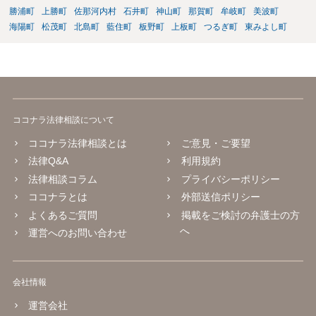
勝浦町
上勝町
佐那河内村
石井町
神山町
那賀町
牟岐町
美波町
海陽町
松茂町
北島町
藍住町
板野町
上板町
つるぎ町
東みよし町
ココナラ法律相談について
ココナラ法律相談とは
ご意見・ご要望
法律Q&A
利用規約
法律相談コラム
プライバシーポリシー
ココナラとは
外部送信ポリシー
よくあるご質問
掲載をご検討の弁護士の方
へ
運営へのお問い合わせ
会社情報
運営会社