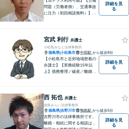
【法テラス利用可能】【労働
詳細を見
問題（労働者側）、交通事故
る
に注力（初回相談無料）】市
民の生活に関わる身近な事件
（労働問題/交通事故/不動産賃
貸借/消費者問題/離婚/相続/債
務整理など）を中心に、社会
宮武 利行
弁護士
的事件にも対応いたします。
小松島みなと法律事務所
お気軽にご相談ください。
徳島県
小松島市
中田駅
から徒歩8分
|
【小松島市と近郊地域密着の
詳細を見
弁護士】【実務経験15年以
る
上】債務整理／破産／離婚／
相続／遺言／交通事故／刑事
など幅広く対応。小松島市、
徳島市、阿南市、勝浦町など
西 拓也
幅広くご相談を受付中。実務
弁護士
経験15年以上の弁護士が誠
徳島みらい法律事務所
実、丁寧に対応致します。
徳島県
吉野川市
鴨島駅
から徒歩5分
|
【無料相談あり】
吉野川市の法律事務所です。
詳細を見
離婚・相続に関する相談は，
る