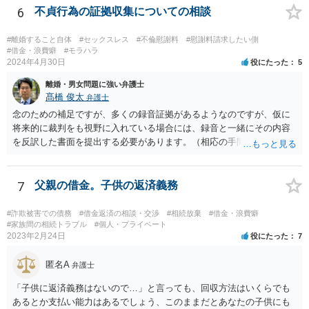
6
不貞行為の証拠収集についての相談
#離婚すること自体
#セックスレス
#不倫慰謝料
#慰謝料請求したい側
#借金・浪費癖
#モラハラ
2024年4月30日
役にたった
5
離婚・男女問題に強い弁護士
髙橋 俊太
弁護士
念のための補足ですが、多くの録音証拠があるようなのですが、仮に
将来的に裁判をも視野に入れている場合には、録音と一緒にその内容
を反訳した書面を提出する必要があります。（相応の手間と費用がか
かり得るところです。） 画像関係についても、点と点を線で結びつけ
るような合理的説明が必要とはなりますので、そのようなことが十分
に可能かどうかについて、一度は弁護士に直接相談なさった方がよい
7
父親の借金。子供の返済義務
と思います。 なお、夫や不倫相手自身が不倫の事実について（期間や
回数なども含め）認めて自白するような場合には、貴方において立証
#詐欺被害での債務
#借金返済の相談・交渉
#相続放棄
#借金・浪費癖
する必要はなくなります。
#家族間の相続トラブル
#個人・プライベート
2023年2月24日
役にたった
7
匿名A
弁護士
「子供に返済義務はないので…」と言っても、回収方法はいくらでも
あるとか支払い能力はあるでしょう、このままだとあなたの子供にも