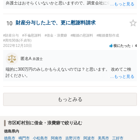
弁護士はおそらくいないかと思いますので、調査会社に依頼した方が
よいかもしれません。
10
財産分与した上で、更に慰謝料請求
#財産分与
#不倫慰謝料
#借金・浪費癖
#離婚の慰謝料
#離婚書類作成
#異性関係(不貞等)
2022年12月10日
役にたった
4
匿名A
弁護士
端的に300万円のみしかもらえないのでは？と思います。 改めてご検
討ください。
もっとみる
市区町村別に借金・浪費癖で絞り込む
徳島県内
徳島市
鳴門市
小松島市
阿南市
吉野川市
阿波市
美馬市
三好市