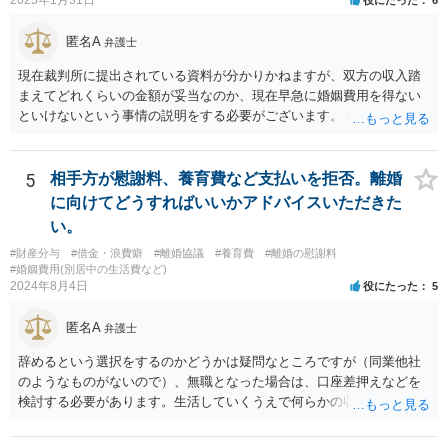
2025年1月31日
役にたった
6
匿名A
弁護士
現在裁判所に提出されている資料が分かりかねますが、双方の収入踏
まえてどれくらいの金額が妥当なのか、現在早急に婚姻費用を得ない
といけないという事情の説明をする必要がございます。 出来なくはな
いのでしょうが、就けていただいた方がいいかとは思います。 現在の
収入にもよりますが、弁護士費用を拠出することが困難でも法テラス
の利用等もございますので全体的な方針の相談をされることをおすす
5
相手方が慰謝料、養育費など支払いを拒否。離婚
めします。
に向けてどうすればいいかアドバイスいただきた
い。
#財産分与
#借金・浪費癖
#離婚協議
#養育費
#離婚の慰謝料
#婚姻費用(別居中の生活費など)
2024年8月4日
役にたった
5
匿名A
弁護士
辞めるという選択をするのかどうかは疑問なところですが（同業他社
のようなものがないので）、無職となった場合は、口座差押えなどを
検討する必要があります。生活していくうえで何らかの収入を得る必
要はありますので、新たな収入を調査してという形にはなります。