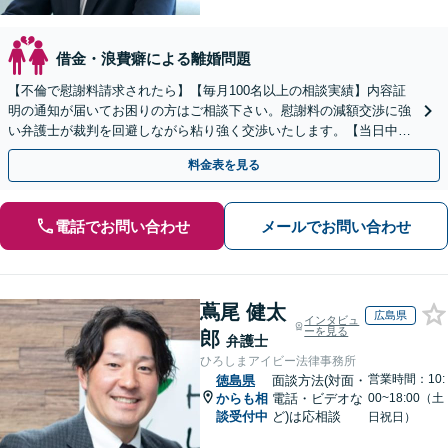
借金・浪費癖による離婚問題
【不倫で慰謝料請求されたら】【毎月100名以上の相談実績】内容証
明の通知が届いてお困りの方はご相談下さい。慰謝料の減額交渉に強
い弁護士が裁判を回避しながら粘り強く交渉いたします。【当日中の
相談可(予約制)】【全国対応】
料金表を見る
電話でお問い合わせ
メールでお問い合わせ
蔦尾 健太
広島県
インタビュ
ーを見る
郎
弁護士
ひろしまアイビー法律事務所
営業時間：10:
徳島県
面談方法(対面・
からも相
電話・ビデオな
00~18:00（土
談受付中
ど)は応相談
日祝日）