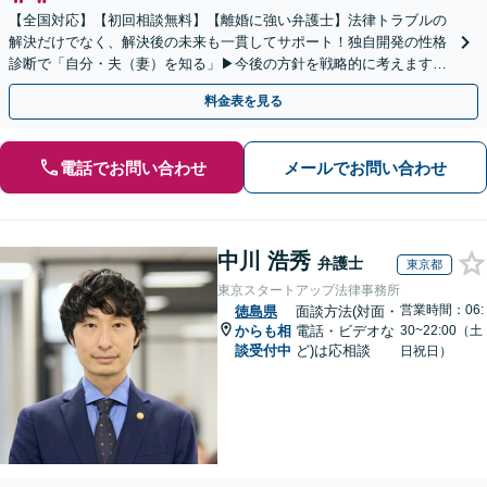
【全国対応】【初回相談無料】【離婚に強い弁護士】法律トラブルの
解決だけでなく、解決後の未来も一貫してサポート！独自開発の性格
診断で「自分・夫（妻）を知る」▶︎今後の方針を戦略的に考えます！
【休日夜間／オンライン相談OK】
料金表を見る
電話でお問い合わせ
メールでお問い合わせ
中川 浩秀
弁護士
東京都
東京スタートアップ法律事務所
営業時間：06:
徳島県
面談方法(対面・
からも相
電話・ビデオな
30~22:00（土
談受付中
ど)は応相談
日祝日）