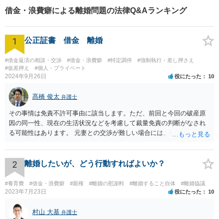
借金・浪費癖による離婚問題の法律Q&Aランキング
1
公正証書 借金 離婚
#借金返済の相談・交渉
#借金・浪費癖
#特定調停
#強制執行・差し押さえ
#仮差押え
#個人・プライベート
2024年9月26日
役にたった
10
髙橋 俊太
弁護士
その事情は免責不許可事由に該当します。ただ、前回と今回の破産原
因の同一性、現在の生活状況などを考慮して裁量免責の判断がなされ
る可能性はあります。 元妻との交渉が難しい場合には、破産も検討な
さるとよいでしょう。なお、住所変更は元妻に伝える事柄であり、公
証役場に伝える事柄ではありません。
2
離婚したいが、どう行動すればよいか？
#養育費
#借金・浪費癖
#親権
#離婚の慰謝料
#離婚すること自体
#離婚協議
2023年7月23日
役にたった
10
村山 大基
弁護士