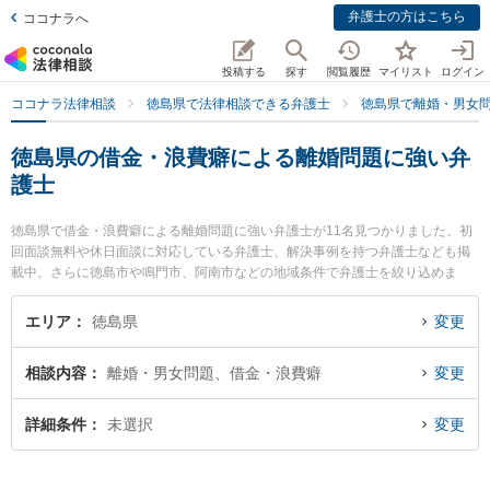
弁護士の方はこちら
ココナラへ
投稿する
探す
閲覧履歴
マイリスト
ログイン
ココナラ法律相談
徳島県で法律相談できる弁護士
徳島県で離婚・男女
徳島県の借金・浪費癖による離婚問題に強い弁
護士
徳島県で借金・浪費癖による離婚問題に強い弁護士が11名見つかりました。初
回面談無料や休日面談に対応している弁護士、解決事例を持つ弁護士なども掲
載中。さらに徳島市や鳴門市、阿南市などの地域条件で弁護士を絞り込めま
す。離婚・男女問題に関係する財産分与や養育費、親権等の細かな分野での絞
り込み検索もでき便利です。特にベリーベスト法律事務所 徳島オフィスの細谷
エリア
徳島県
変更
健人弁護士や田中・谷口法律事務所の田中 達也弁護士、パシィフィコ法律事務
所の大八木 孝弁護士のプロフィール情報や弁護士費用、強みなどが注目されて
相談内容
離婚・男女問題、借金・浪費癖
変更
います。『徳島県で土日や夜間に発生した借金・浪費癖による離婚問題のトラ
ブルを今すぐに弁護士に相談したい』『借金・浪費癖による離婚問題のトラブ
ル解決の実績豊富な近くの弁護士を検索したい』『初回相談無料で借金・浪費
詳細条件
未選択
変更
癖による離婚問題を法律相談できる徳島県内の弁護士に相談予約したい』など
でお困りの相談者さんにおすすめです。