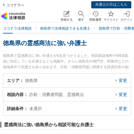
弁護士の方はこちら
ココナラへ
投稿する
探す
閲覧履歴
マイリスト
ログイン
ココナラ法律相談
徳島県で法律相談できる弁護士
徳島県で詐欺・消費
徳島県の霊感商法に強い弁護士
徳島県で霊感商法に強い弁護士が6名見つかりました。初回面談無料やWEB面
談に対応している弁護士なども掲載中。さらに徳島市や鳴門市、阿南市などの
地域条件で弁護士を絞り込めます。詐欺・消費者問題に関係する投資詐欺や副
業詐欺、FX詐欺等の細かな分野での絞り込み検索もでき便利です。特に弁護士
法人徳島合同法律事務所の堀金 博弁護士やおいさき法律事務所の生長 拓也弁護
エリア
徳島県
変更
士、朝田啓祐法律事務所の三木 哲平弁護士のプロフィール情報や弁護士費用、
強みなどが注目されています。『徳島県で土日や夜間に発生した霊感商法のト
相談内容
詐欺・消費者問題、霊感商法
変更
ラブルを今すぐに弁護士に相談したい』『霊感商法のトラブル解決の実績豊富
な近くの弁護士を検索したい』『初回相談無料で霊感商法を法律相談できる徳
島県内の弁護士に相談予約したい』などでお困りの相談者さんにおすすめで
詳細条件
未選択
変更
す。
霊感商法に強い徳島県から相談可能な弁護士