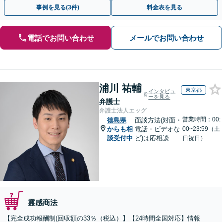
決に導いた実績あり。まずはお気軽にご相談ください
事例を見る(3件)
料金表を見る
電話でお問い合わせ
メールでお問い合わせ
浦川 祐輔
東京都
インタビュ
ーを見る
弁護士
弁護士法人エッグ
営業時間：00:
徳島県
面談方法(対面・
からも相
電話・ビデオな
00~23:59（土
談受付中
ど)は応相談
日祝日）
霊感商法
【完全成功報酬制(回収額の33％（税込）】【24時間全国対応】情報