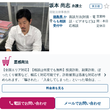
坂本 尚志
弁護士
東京都
清陵法律事務所
営業時
徳島県
か
面談方法(対面・電
らも相談
話・ビデオなど)は
間：本日
受付中
応相談
定休日
霊感商法
【全国エリア対応】【相談は何度でも無料】投資詐欺、副業詐欺、ぼ
ったくり被害など、幅広く対応可能です。詐欺被害は迅速な対応が求
められます。「騙された」「入金してしまった」といった場合は、お
早めにご相談ください。【電話・メール・WEB相談可】
料金表を見る
電話でお問い合わせ
メールでお問い合わせ