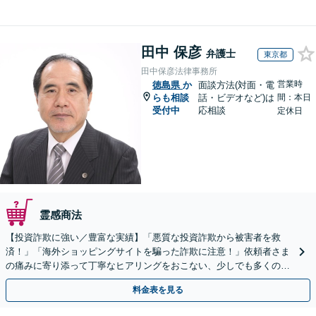
田中 保彦
弁護士
東京都
田中保彦法律事務所
営業時
徳島県
か
面談方法(対面・電
らも相談
話・ビデオなど)は
間：本日
受付中
応相談
定休日
霊感商法
【投資詐欺に強い／豊富な実績】「悪質な投資詐欺から被害者を救
済！」「海外ショッピングサイトを騙った詐欺に注意！」依頼者さま
の痛みに寄り添って丁寧なヒアリングをおこない、少しでも多くの返
金が得られるよう尽力します！
料金表を見る