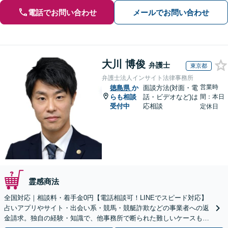
電話でお問い合わせ
メールでお問い合わせ
大川 博俊
弁護士
東京都
弁護士法人インサイト法律事務所
営業時
徳島県
か
面談方法(対面・電
らも相談
話・ビデオなど)は
間：本日
受付中
応相談
定休日
霊感商法
全国対応｜相談料・着手金0円【電話相談可！LINEでスピード対応】
占いアプリやサイト・出会い系・競馬・競艇詐欺などの事業者への返
金請求。独自の経験・知識で、他事務所で断られた難しいケースも解