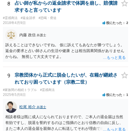
ですから。
8
占い師が私からの返金請求で体調を崩し、賠償請
求すると言っています
#霊感商法
#返金請求
#恐喝・脅迫
2018年4月9日
役にたった
2
内藤 政信
弁護士
訴えることはできないですね。 仮に訴えてもあなたが勝つでしょう。
返金の要求と占い師さんの生活や健康 とは相当因果関係がありません
からね。 無視して大丈夫ですよ。
9
宗教団体から正式に脱会したいが、在籍が継続さ
れており困っています（宗教二世）
#家族間の相続トラブル
#霊感商法
2025年5月8日
役にたった
1
松尾 裕介
弁護士
相談者様は既に成人になられておりますので、ご本人の退会届は当然
有効ですし、脱退を誓約するのはご指摘のとおり信教の自由に反し、
またご本人の退会届を親御さんに転送してそれが理由で本部が退会に