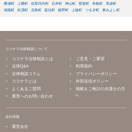
勝浦町
上勝町
佐那河内村
石井町
神山町
那賀町
牟岐町
美波町
海陽町
松茂町
北島町
藍住町
板野町
上板町
つるぎ町
東みよし町
ココナラ法律相談について
ココナラ法律相談とは
ご意見・ご要望
法律Q&A
利用規約
法律相談コラム
プライバシーポリシー
ココナラとは
外部送信ポリシー
よくあるご質問
掲載をご検討の弁護士の方
へ
運営へのお問い合わせ
会社情報
運営会社