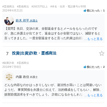
#霊感商法
#悪徳商法
#200万円以上
#本名・住所・電話番号が判明
2024年4月21日
役にたった
1
鈴木 祥平
弁護士
【質問】先日、交渉の末、全額返金するとメールをもらったのです
が、急に弁護士が出てきて、返金はするが全額ではない、減額すると
言ってきました。一度全額返金すると言った約束は白紙に戻ってしま
うのでしょうか？減額の返金を受けざるを得ないのでしょうか？ 【回
答】弁護士が出てくることによって、当初言っていたことが覆るとい
うことは、よくあることであると思います。最終的な合意が締結され
7
投資(出資)詐欺・霊感商法
ていない以上は、交渉の途中で以前提示していた案を撤回をすること
は自由にすることができます。 法的に返金を求める請求が可能である
#副業詐欺
#霊感商法
のかについては、お金を出した経緯などをもう少し詳細に弁護士にヒ
2018年7月8日
役にたった
2
アリングをしてもらって交渉の戦略も立てることが必要になってくる
と思います。
内藤 政信
弁護士
どんな内容なのかはっきりしないが、違法性が高い ことは間違いない
ようだ。 事実関係を弁護士に伝えて、法的構成をしてもらい 、解除、
損害賠償請求をすべきでしょう。 詐欺になるかもしれないですしね。
お話だけでは要領を得ません。 弁護士に持ち込んだほうがいい事案で
す。 費用は後回しでいいでしょう。 勝てる事案かどうかの見極めが先