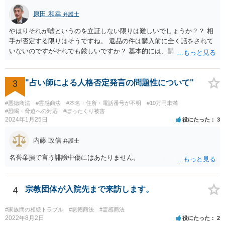
原田 和幸
弁護士
やはりそれが嘘というのを立証しない限りは難しいでしょうか？？ 相
手が否定する限りはそうですね。 返品の件は購入前に全く話をされて
いないのですがそれでも厳しいですか？ 基本的には、購入したのであ
れば、返品できないのが原則だと思います。
3
"占い師による人格否定発言の問題性について"
#悪徳商法
#霊感商法
#本名・住所・電話番号が不明
#10万円未満
#恐喝・脅迫への対応
#ぼったくり被害
2024年1月25日
役にたった
3
内藤 政信
弁護士
名誉棄損で言う誹謗中傷にはあたりません。
4
宗教団体が入院先まで来訪します。
#家族間の相続トラブル
#悪徳商法
#霊感商法
2022年8月2日
役にたった
2