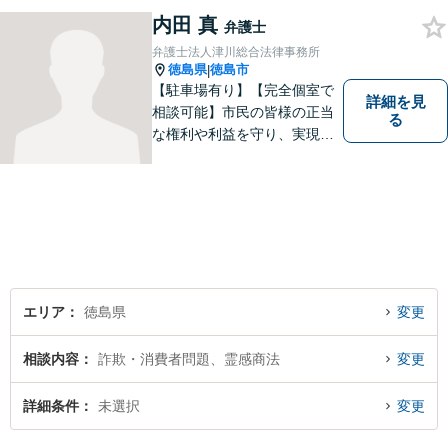
可。）。
内田 真
弁護士
弁護士法人津川総合法律事務所
徳島県
徳島市
|
【駐車場有り】【完全個室で
詳細を見
相談可能】市民の皆様の正当
る
な権利や利益を守り、実現す
るために市民の皆さんに寄り
添って、一つ一つの事案に丁
寧に対応してまいります。ご
相談者様のお話をじっくり聴
き、最適な解決方法をご提案
いたします。
エリア
徳島県
変更
相談内容
詐欺・消費者問題、霊感商法
変更
詳細条件
未選択
変更