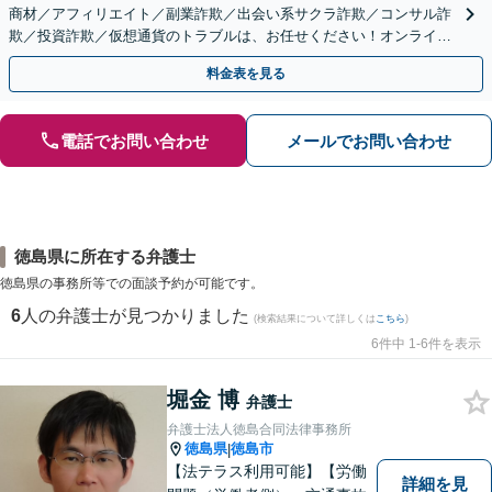
商材／アフィリエイト／副業詐欺／出会い系サクラ詐欺／コンサル詐
欺／投資詐欺／仮想通貨のトラブルは、お任せください！オンライン
のみで解決も可能！
料金表を見る
電話でお問い合わせ
メールでお問い合わせ
徳島県に所在する弁護士
徳島県の事務所等での面談予約が可能です。
6
人の弁護士が見つかりました
(検索結果について詳しくは
こちら
)
6件中 1-6件を表示
堀金 博
弁護士
弁護士法人徳島合同法律事務所
徳島県
徳島市
|
【法テラス利用可能】【労働
詳細を見