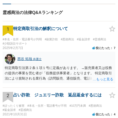
霊感商法の法律Q&Aランキング
1
特定商取引法の解釈について
#本名・住所・電話番号が判明
#副業詐欺
#悪徳商法
#返金請求
#霊感商法
#少額訴訟サポート
2025年2月7日
役にたった
7
西谷 拓哉
弁護士
特定商取引法第２条１項１号に定義があります。 →販売業者又は役務
の提供の事業を営む者が「役務提供事業者」となります。 特定商取引
法により規制される業行為（訪問販売、通信販売、電話勧誘販売な
ど）を行うものは、広く同法の事業者に該当し、同法に定めるルール
を守る必要があります。
2
占い詐欺 ジュエリー詐欺 返品返金するには
#ぼったくり被害
#本名・住所・電話番号が不明
#10万円未満
#悪徳商法
#返金請求
#霊感商法
2021年10月31日
役にたった
4