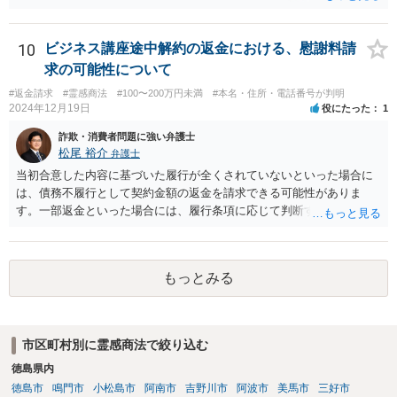
応じないのであれば、プライバシー権侵害でもあると思います。 その
ような理由で、誠実に対応いただけなければ損害賠償請求も検討する
旨申し入れたうえで、弁護士名義等で、退会証明等を依頼する内容証
10
ビジネス講座途中解約の返金における、慰謝料請
明郵便を本部宛に送付することが考えられるかと思います。
求の可能性について
#返金請求
#霊感商法
#100〜200万円未満
#本名・住所・電話番号が判明
2024年12月19日
役にたった
1
詐欺・消費者問題に強い弁護士
松尾 裕介
弁護士
当初合意した内容に基づいた履行が全くされていないといった場合に
は、債務不履行として契約金額の返金を請求できる可能性がありま
す。一部返金といった場合には、履行条項に応じて判断することも考
えられますが、主には交渉次第といったところかと存じます。また、
単に契約違反ということになると、慰謝料請求などは法的には認めら
れない可能性が高いと考えられます。 結局のところ相手方が遅々と
もっとみる
して容易に返金に応じない、微々たる金額しか返金に応じないといっ
た場合には、返金交渉について、直接資料を持ち寄り弁護士にご相談
するといったことが考えられます。
市区町村別に霊感商法で絞り込む
徳島県内
徳島市
鳴門市
小松島市
阿南市
吉野川市
阿波市
美馬市
三好市