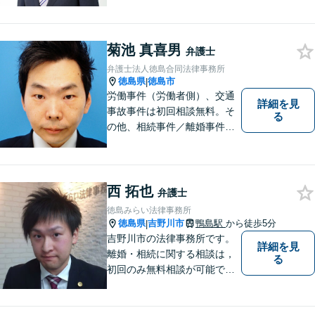
うに取り組んで参ります。 じ
っくりとご相談者のお話しを
聴くことを第一と考えて、ご
菊池 真喜男
相談にのっています。 まずは
弁護士
ご相談ください。
弁護士法人徳島合同法律事務所
徳島県
徳島市
|
労働事件（労働者側）、交通
詳細を見
事故事件は初回相談無料。そ
る
の他、相続事件／離婚事件／
債務整理／行政事件など、幅
広い問題に対応可能！完全個
室対応でプライバシーが守ら
れます。【無料駐車場】
西 拓也
弁護士
徳島みらい法律事務所
徳島県
吉野川市
鴨島駅
から徒歩5分
|
吉野川市の法律事務所です。
詳細を見
離婚・相続に関する相談は，
る
初回のみ無料相談が可能です
（要予約，事務所にお越しい
ただける方のみ。電話相談不