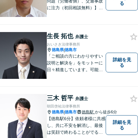
問題（労働者側）、交通事故
る
に注力（初回相談無料）】市
民の生活に関わる身近な事件
（労働問題/交通事故/不動産賃
貸借/消費者問題/離婚/相続/債
務整理など）を中心に、社会
生長 拓也
弁護士
的事件にも対応いたします。
おいさき法律事務所
お気軽にご相談ください。
徳島県
徳島市
|
「ご相談の方にわかりやすい
詳細を見
説明と解決を」をモットーに
る
日々精進しています。可能な
限り難解な専門用語をかみ砕
いて説明し、トラブルに遭い
不安な思いを抱えられている
三木 哲平
弁護士
朝田啓祐法律事務所
徳島県
徳島市
徳島駅
から徒歩6分
|
【徳島駅6分】依頼者様に共感
詳細を見
し、共に不安を解消し、最後
る
は笑顔で終わることがでるよ