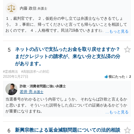
内藤 政信
弁護士
１，裁判官です。 ２，仮処分の申し立ては弁護士ならできるでしょ
う。 ３，事前に、帰ってくださいと言っても帰らないことを相談して
おくのです。 ４，人格権です。民法719条でいきますね。 これでおわ
ります。
5
ネットの占いで支払ったお金を取り戻せますか？
まだクレジットの請求が、来ない分と支払済の分
があります。
#霊感商法
#高額請求への対応
2020年1月27日
役にたった
2
詐欺・消費者問題に強い弁護士
若井 亮
弁護士
当選番号がわかるという内容でしょうか。 それならば詐欺と言えるか
と思います。 そういった説明をした点についての証拠があるかどうか
が重要になりますね。
6
新興宗教による返金減額問題についての法的相談