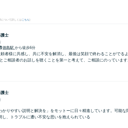
果について詳しくは
こちら
)
弁護士
所
徳島駅
から徒歩6分
依頼者様に共感し、共に不安を解消し、最後は笑顔で終わることがでる
りとご相談者のお話しを聴くことを第一と考えて、ご相談にのっています
弁護士
所
わかりやすい説明と解決を」をモットーに日々精進しています。可能な
明し、トラブルに遭い不安な思いを抱えられている