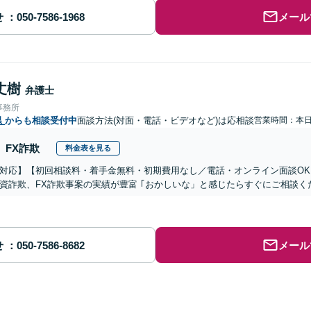
せ
メール
丈樹
弁護士
事務所
県
からも相談受付中
面談方法(対面・電話・ビデオなど)は応相談
営業時間：本
FX詐欺
料金表を見る
対応】【初回相談料・着手金無料・初期費用なし／電話・オンライン面談OK、
資詐欺、FX詐欺事案の実績が豊富 ｢おかしいな」と感じたらすぐにご相談く
せ
メール