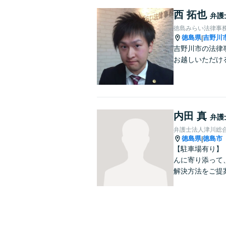
西 拓也
弁護
徳島みらい法律事
徳島県
吉野川
|
吉野川市の法律
お越しいただけ
内田 真
弁護
弁護士法人津川総
徳島県
徳島市
|
【駐車場有り】
んに寄り添って
解決方法をご提