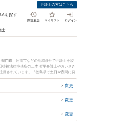
弁護士の方はこちら
&Aを探す
閲覧履歴
マイリスト
ログイン
護士
や鳴門市、阿南市などの地域条件で弁護士を絞
田啓祐法律事務所の三木 哲平弁護士やおいさき
が注目されています。『徳島県で土日や夜間に発
回相談無料でFX詐欺を法律相談できる徳島県内
変更
変更
変更