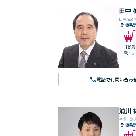
田中 
田中保彦
徳島
【投資
意！」
電話でお問い合わ
浦川 
弁護士法
徳島