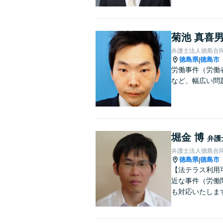
菊池 真喜
弁護士法人徳島合
徳島県
徳島市
|
労働事件（労働
など、幅広い問
堀金 博
弁護
弁護士法人徳島合
徳島県
徳島市
|
【法テラス利用
近な事件（労働問
も対応いたしま