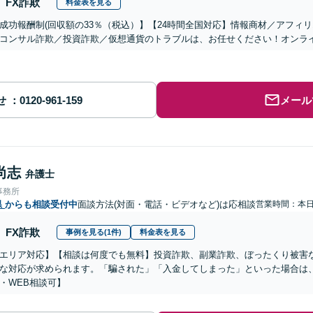
FX詐欺
料金表を見る
成功報酬制(回収額の33％（税込）】【24時間全国対応】情報商材／アフィ
コンサル詐欺／投資詐欺／仮想通貨のトラブルは、お任せください！オンラ
せ
メール
尚志
弁護士
事務所
県
からも相談受付中
面談方法(対面・電話・ビデオなど)は応相談
営業時間：本
FX詐欺
事例を見る(1件)
料金表を見る
エリア対応】【相談は何度でも無料】投資詐欺、副業詐欺、ぼったくり被害
な対応が求められます。「騙された」「入金してしまった」といった場合は
・WEB相談可】