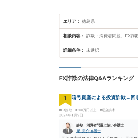
エリア
徳島県
相談内容
詐欺・消費者問題、FX詐
詳細条件
未選択
FX詐欺の法律Q&Aランキング
1
暗号資産による投資詐欺→回
#FX詐欺
#200万円以上
#返金請求
2024年1月9日
詐欺・消費者問題に強い弁護士
泉 亮介
弁護士