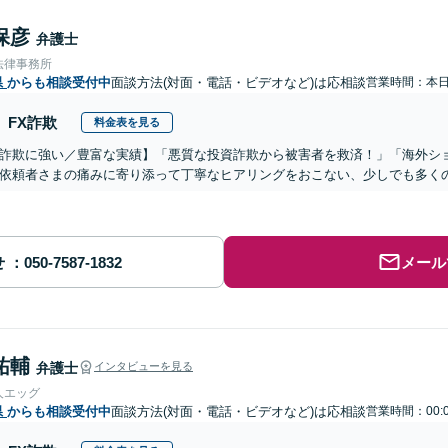
保彦
弁護士
法律事務所
県
からも相談受付中
面談方法(対面・電話・ビデオなど)は応相談
営業時間：本
FX詐欺
料金表を見る
詐欺に強い／豊富な実績】「悪質な投資詐欺から被害者を救済！」「海外シ
依頼者さまの痛みに寄り添って丁寧なヒアリングをおこない、少しでも多く
せ
メール
祐輔
弁護士
インタビューを見る
人エッグ
県
からも相談受付中
面談方法(対面・電話・ビデオなど)は応相談
営業時間：00: