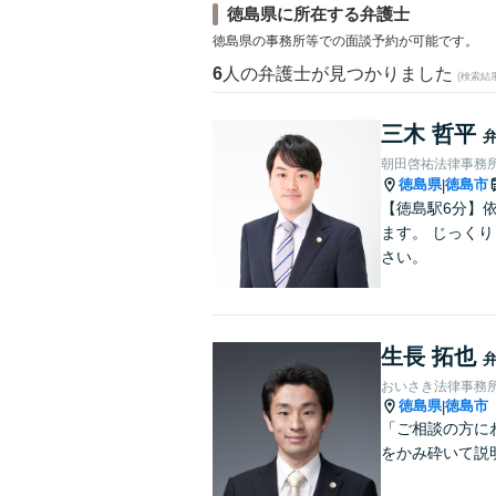
徳島県に所在する弁護士
徳島県の事務所等での面談予約が可能です。
6
人の弁護士が見つかりました
(検索結
三木 哲平
朝田啓祐法律事務
徳島県
徳島市
|
【徳島駅6分】
ます。 じっく
さい。
生長 拓也
おいさき法律事務
徳島県
徳島市
|
「ご相談の方に
をかみ砕いて説