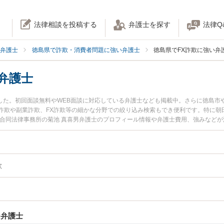
法律相談を投稿する
弁護士を探す
法律Q
弁護士
徳島県で詐欺・消費者問題に強い弁護士
徳島県でFX詐欺に強い弁
弁護士
ました。初回面談無料やWEB面談に対応している弁護士なども掲載中。さらに徳島市
詐欺や副業詐欺、FX詐欺等の細かな分野での絞り込み検索もでき便利です。特に朝
島合同法律事務所の菊池 真喜男弁護士のプロフィール情報や弁護士費用、強みなど
相談したい』『FX詐欺のトラブル解決の実績豊富な近くの弁護士を検索したい』『初
談者さんにおすすめです。
欺
な弁護士