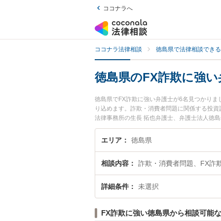
ココナラへ
ココナラ法律相談
徳島県で法律相談できる
徳島県のFX詐欺に強い
徳島県でFX詐欺に強い弁護士が6名見つかり
り込めます。詐欺・消費者問題に関係する投資
法律事務所の生長 拓也弁護士、弁護士法人徳
生したFX詐欺のトラブルを今すぐに弁護士に
の弁護士に相談予約したい』などでお困りの相
エリア
徳島県
相談内容
詐欺・消費者問題、FX詐
詳細条件
未選択
FX詐欺に強い徳島県から相談可能