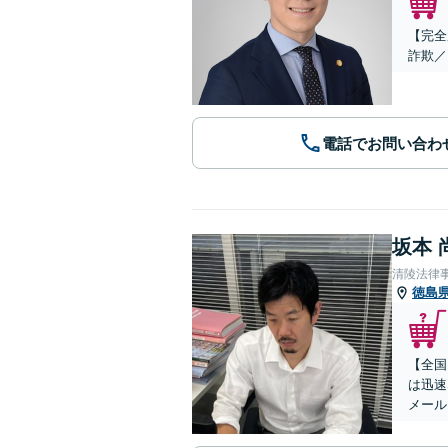
【完全
詐欺／
電話でお問い合わ
坂本 
清陵法律
徳島
【全国
は迅速
メール