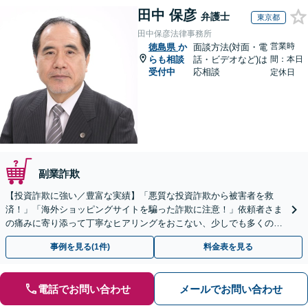
田中 保彦
弁護士
東京都
田中保彦法律事務所
営業時
徳島県
か
面談方法(対面・電
らも相談
話・ビデオなど)は
間：本日
受付中
応相談
定休日
副業詐欺
【投資詐欺に強い／豊富な実績】「悪質な投資詐欺から被害者を救
済！」「海外ショッピングサイトを騙った詐欺に注意！」依頼者さま
の痛みに寄り添って丁寧なヒアリングをおこない、少しでも多くの返
金が得られるよう尽力します！
事例を見る(1件)
料金表を見る
電話でお問い合わせ
メールでお問い合わせ