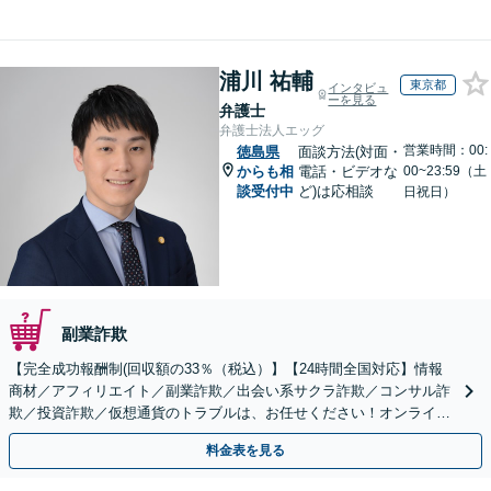
浦川 祐輔
東京都
インタビュ
ーを見る
弁護士
弁護士法人エッグ
営業時間：00:
徳島県
面談方法(対面・
からも相
電話・ビデオな
00~23:59（土
談受付中
ど)は応相談
日祝日）
副業詐欺
【完全成功報酬制(回収額の33％（税込）】【24時間全国対応】情報
商材／アフィリエイト／副業詐欺／出会い系サクラ詐欺／コンサル詐
欺／投資詐欺／仮想通貨のトラブルは、お任せください！オンライン
のみで解決も可能！
料金表を見る