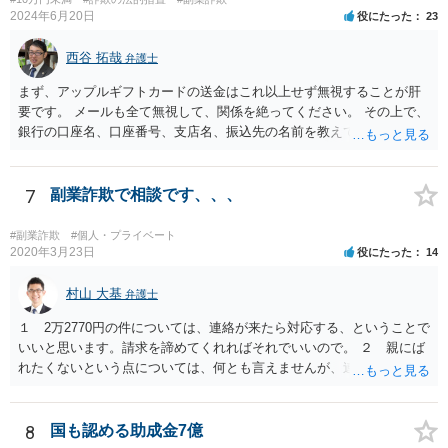
2024年6月20日
役にたった
23
西谷 拓哉
弁護士
まず、アップルギフトカードの送金はこれ以上せず無視することが肝
要です。 メールも全て無視して、関係を絶ってください。 その上で、
銀行の口座名、口座番号、支店名、振込先の名前を教えてしまってい
る点について、 振込詐欺用の口座として今後利用される可能性が０で
はありません。 そのため、現時点でとくに、詳細不明の入金がないこ
となどが確認できるのであれば、念のため、相手に教えてしまった口
7
副業詐欺で相談です、、、
座については、 銀行で口座の解約処理をすることをお勧め致します。
#副業詐欺
#個人・プライベート
2020年3月23日
役にたった
14
村山 大基
弁護士
１ 2万2770円の件については、連絡が来たら対応する、ということで
いいと思います。請求を諦めてくれればそれでいいので。 ２ 親にば
れたくないという点については、何とも言えませんが、連絡を止めた
いからといって支払うのはお勧めしません。 住所を知らせているの
で、訴訟まではしなくとも、はがきくらいは来るかもしれません。し
かし、支払ったとしても連絡が止まる保証もないからです。可能性と
8
国も認める助成金7億
して、似たような連絡をたくさんの人に送っていると思われ、支払う