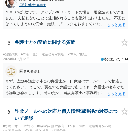
鬼沢 健士
弁護士
１００％詐欺です。 アップルギフトカードの場合、返金請求もできま
せん。 支払わないことで逮捕されることも絶対にありません。 不安に
なってしまうので完全に無視、ブロックをおすすめいたします。
5
弁護士との契約に関する質問
#副業詐欺
#本名・住所・電話番号が判明
#200万円以上
2024年10月18日
役にたった
14
匿名A
弁護士
まず、当該弁護士が本当の弁護士か、日弁連のホームページで検索し
てください。 そこで、実在する弁護士であっても、弁護士の名をかた
る詐欺は存在します。 念のため、当該弁護士の事務所に確認をとれば
安心かもしれません。
6
詐欺メールへの対応と個人情報漏洩後の対策につ
いて相談
#恐喝・脅迫への対応
#高齢者の詐欺被害
#本名・住所・電話番号が不明
#10万円未満
#詐欺の法的措置
#副業詐欺