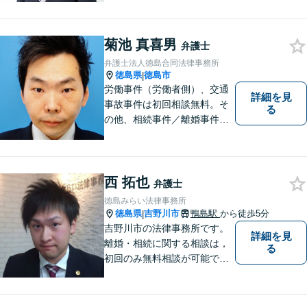
っくりとご相談者のお話しを
聴くことを第一と考えて、ご
菊池 真喜男
相談にのっています。 まずは
弁護士
ご相談ください。
弁護士法人徳島合同法律事務所
徳島県
徳島市
|
労働事件（労働者側）、交通
詳細を見
事故事件は初回相談無料。そ
る
の他、相続事件／離婚事件／
債務整理／行政事件など、幅
広い問題に対応可能！完全個
室対応でプライバシーが守ら
れます。【無料駐車場】
西 拓也
弁護士
徳島みらい法律事務所
徳島県
吉野川市
鴨島駅
から徒歩5分
|
吉野川市の法律事務所です。
詳細を見
離婚・相続に関する相談は，
る
初回のみ無料相談が可能です
（要予約，事務所にお越しい
ただける方のみ。電話相談不
可。）。