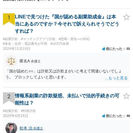
1
LINEで見つけた『国が認める副業助成金』は本
当にあるのですか？今それで訴えられそうでどう
すれば？
#副業詐欺
#マッチングアプリ詐欺
#恐喝・脅迫への対応
#本名・住所・電話番号が不明
#10万円未満
2024年11月19日
役にたった
55
匿名A
弁護士
「国が認めた○○」は詐欺又は詐欺まがいと考えて間違いないでしょ
う。 ブロックしてよいと思います。
2
情報系副業の詐欺疑惑、未払いで法的手続きの可
能性は？
#副業詐欺
#特殊詐欺
2020年4月24日
役にたった
46
松本 治
弁護士