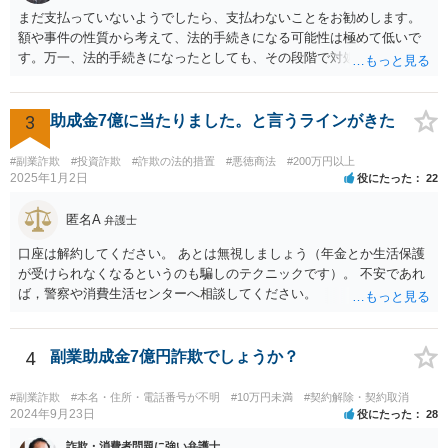
まだ支払っていないようでしたら、支払わないことをお勧めします。
額や事件の性質から考えて、法的手続きになる可能性は極めて低いで
す。万一、法的手続きになったとしても、その段階で対処すれば間に
合います。ですから、裁判所からの通知だけ注意しておけば大丈夫で
す。万一、裁判所から手紙が届くことがあれば、すぐに弁護士等に相
談して下さい。対処しなければ、それこそ差し押さえにつながりま
3
助成金7億に当たりました。と言うラインがきた
す。お話が事実であれば、対処により相手の請求を退けることができ
ると考えられます。 いずれにしても、心配して待つ必要はないです。
#副業詐欺
#投資詐欺
#詐欺の法的措置
#悪徳商法
#200万円以上
2025年1月2日
役にたった
22
匿名A
弁護士
口座は解約してください。 あとは無視しましょう（年金とか生活保護
が受けられなくなるというのも騙しのテクニックです）。 不安であれ
ば，警察や消費生活センターへ相談してください。
4
副業助成金7億円詐欺でしょうか？
#副業詐欺
#本名・住所・電話番号が不明
#10万円未満
#契約解除・契約取消
2024年9月23日
役にたった
28
詐欺・消費者問題に強い弁護士