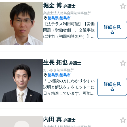
堀金 博
弁護士
弁護士法人徳島合同法律事務所
徳島県
徳島市
|
【法テラス利用可能】【労働
詳細を見
問題（労働者側）、交通事故
る
に注力（初回相談無料）】市
民の生活に関わる身近な事件
（労働問題/交通事故/不動産賃
貸借/消費者問題/離婚/相続/債
務整理など）を中心に、社会
生長 拓也
弁護士
的事件にも対応いたします。
おいさき法律事務所
お気軽にご相談ください。
徳島県
徳島市
|
「ご相談の方にわかりやすい
詳細を見
説明と解決を」をモットーに
る
日々精進しています。可能な
限り難解な専門用語をかみ砕
いて説明し、トラブルに遭い
不安な思いを抱えられている
内田 真
弁護士