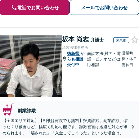
電話でお問い合わせ
メールでお問い合わせ
坂本 尚志
弁護士
東京都
清陵法律事務所
営業時
徳島県
か
面談方法(対面・電
らも相談
話・ビデオなど)は
間：本日
受付中
応相談
定休日
副業詐欺
【全国エリア対応】【相談は何度でも無料】投資詐欺、副業詐欺、ぼ
ったくり被害など、幅広く対応可能です。詐欺被害は迅速な対応が求
められます。「騙された」「入金してしまった」といった場合は、お