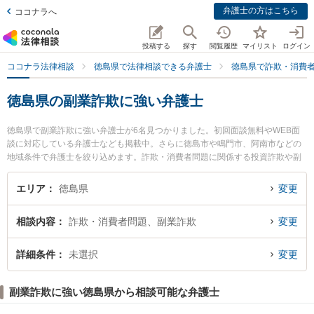
弁護士の方はこちら
ココナラへ
投稿する
探す
閲覧履歴
マイリスト
ログイン
ココナラ法律相談
徳島県で法律相談できる弁護士
徳島県で詐欺・消費
徳島県の副業詐欺に強い弁護士
徳島県で副業詐欺に強い弁護士が6名見つかりました。初回面談無料やWEB面
談に対応している弁護士なども掲載中。さらに徳島市や鳴門市、阿南市などの
地域条件で弁護士を絞り込めます。詐欺・消費者問題に関係する投資詐欺や副
業詐欺、FX詐欺等の細かな分野での絞り込み検索もでき便利です。特に朝田啓
祐法律事務所の三木 哲平弁護士や弁護士法人徳島合同法律事務所の菊池 真喜男
エリア
徳島県
変更
弁護士、徳島みらい法律事務所の西 拓也弁護士のプロフィール情報や弁護士費
用、強みなどが注目されています。『徳島県で土日や夜間に発生した副業詐欺
相談内容
詐欺・消費者問題、副業詐欺
変更
のトラブルを今すぐに弁護士に相談したい』『副業詐欺のトラブル解決の実績
豊富な近くの弁護士を検索したい』『初回相談無料で副業詐欺を法律相談でき
る徳島県内の弁護士に相談予約したい』などでお困りの相談者さんにおすすめ
詳細条件
未選択
変更
です。
副業詐欺に強い徳島県から相談可能な弁護士