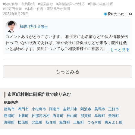
#契約解除・契約取消
#副業詐欺
#高額請求への対応
#詐欺の法的措置
#10万円未満
#本名・住所・電話番号が判明
2024年8月28日
役にたった
13
福原 啓介
弁護士
コメントありがとうございます。 相手方にお名前などの個人情報が伝
わっていない状況であれば、家や会社に督促状などが来る可能性は低
いと思われます。契約についてもご相談者様のご相談内容を踏まえま
すと、そもそも成立していない可能性もありますので、その点ご留意
いただけますと幸いです。
もっとみる
市区町村別に副業詐欺で絞り込む
徳島県内
徳島市
鳴門市
小松島市
阿南市
吉野川市
阿波市
美馬市
三好市
勝浦町
上勝町
佐那河内村
石井町
神山町
那賀町
牟岐町
美波町
海陽町
松茂町
北島町
藍住町
板野町
上板町
つるぎ町
東みよし町