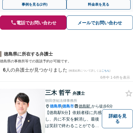
早めにご相談ください。【電話・メール・WEB相談可】
事例を見る(2件)
料金表を見る
電話でお問い合わせ
メールでお問い合わせ
徳島県に所在する弁護士
徳島県の事務所等での面談予約が可能です。
6
人の弁護士が見つかりました
(検索結果について詳しくは
こちら
)
6件中 1-6件を表示
三木 哲平
弁護士
朝田啓祐法律事務所
徳島県
徳島市
徳島駅
から徒歩6分
|
【徳島駅6分】依頼者様に共感
詳細を見
し、共に不安を解消し、最後
る
は笑顔で終わることがでるよ
うに取り組んで参ります。 じ