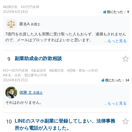
と「この人は支払う人だ」と思われていけるところまで絞られるよう
#副業詐欺
#10万円未満
に思うからです。
2025年4月18日
役にたった
9
匿名A
弁護士
7億円を出資した人も実際に受け取った人もおらず、逮捕もされません
ので、メールはブロックすればよいかと思います。
9
副業助成金の詐欺相談
#10〜50万円未満
#返金請求
#副業詐欺
#恐喝・脅迫への対応
#本名・住所・電話番号が不明
2024年8月15日
役にたった
14
徳勝 丈
弁護士
それはわかりません。
10
LINEのスマホ副業に登録してしまい、法律事務
所から電話が入りました。