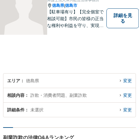
弁護士法人津川総合法律事務所
徳島県
徳島市
|
【駐車場有り】【完全個室で
詳細を見
相談可能】市民の皆様の正当
る
な権利や利益を守り、実現す
るために市民の皆さんに寄り
添って、一つ一つの事案に丁
寧に対応してまいります。ご
相談者様のお話をじっくり聴
き、最適な解決方法をご提案
いたします。
エリア
徳島県
変更
相談内容
詐欺・消費者問題、副業詐欺
変更
詳細条件
未選択
変更
副業詐欺の法律Q&Aランキング