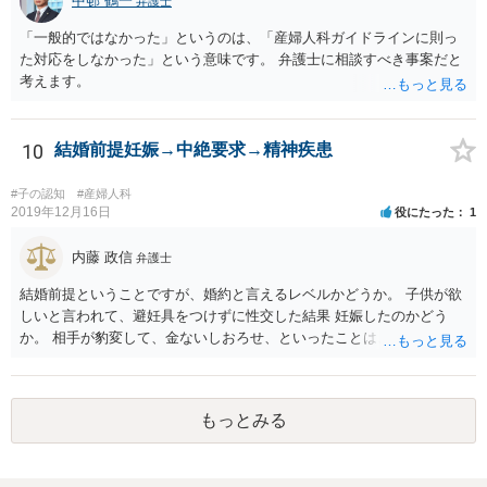
中邨 鶴一
弁護士
「一般的ではなかった」というのは、「産婦人科ガイドラインに則っ
た対応をしなかった」という意味です。 弁護士に相談すべき事案だと
考えます。
10
結婚前提妊娠→中絶要求→精神疾患
#子の認知
#産婦人科
2019年12月16日
役にたった
1
内藤 政信
弁護士
結婚前提ということですが、婚約と言えるレベルかどうか。 子供が欲
しいと言われて、避妊具をつけずに性交した結果 妊娠したのかどう
か。 相手が豹変して、金ないしおろせ、といったことは、不法 行為に
あたるでしょう。 精神疾患の原因が、相手の豹変と意に添わぬ中絶に
よるも のかどうか、説明付きの診断書が欲しいですね。 慰謝料請求
は、可能でしょう。
もっとみる