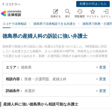
弁護士の方はこちら
ココナラへ
投稿する
探す
閲覧履歴
マイリスト
ログイン
ココナラ法律相談
徳島県で法律相談できる弁護士
徳島県で医療・介護
徳島県の産婦人科の訴訟に強い弁護士
徳島県で産婦人科の訴訟に強い弁護士が5名見つかりました。WEB面談に対応
している弁護士なども掲載中。さらに徳島市や鳴門市、阿南市などの地域条件
で弁護士を絞り込めます。医療・介護問題に関係する歯科治療ミスや美容整形
のトラブル、産婦人科の訴訟等の細かな分野での絞り込み検索もでき便利で
す。特においさき法律事務所の生長 拓也弁護士や弁護士法人徳島合同法律事務
エリア
徳島県
変更
所の堀金 博弁護士、弁護士法人徳島合同法律事務所の菊池 真喜男弁護士のプロ
フィール情報や弁護士費用、強みなどが注目されています。『徳島県で土日や
相談内容
医療・介護問題、産婦人科
変更
夜間に発生した産婦人科の訴訟のトラブルを今すぐに弁護士に相談したい』
『産婦人科の訴訟のトラブル解決の実績豊富な近くの弁護士を検索したい』
『初回相談無料で産婦人科の訴訟を法律相談できる徳島県内の弁護士に相談予
詳細条件
未選択
変更
約したい』などでお困りの相談者さんにおすすめです。
産婦人科に強い徳島県から相談可能な弁護士