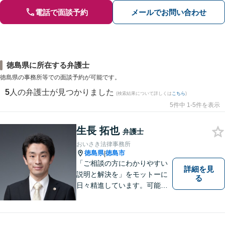
電話で面談予約
メールでお問い合わせ
徳島県に所在する弁護士
徳島県の事務所等での面談予約が可能です。
5
人の弁護士が見つかりました
(検索結果について詳しくは
こちら
)
5件中 1-5件を表示
生長 拓也
弁護士
おいさき法律事務所
徳島県
徳島市
|
「ご相談の方にわかりやすい
詳細を見
説明と解決を」をモットーに
る
日々精進しています。可能な
限り難解な専門用語をかみ砕
いて説明し、トラブルに遭い
不安な思いを抱えられている