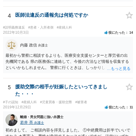
るし、自身の子であるか疑問に残る点もあるので、支払えないと回答
してはいかがでしょうか。 代理人となる場合ですが、事務所ごとにま
ちまちです。 弊所の場合、交渉をお受けするとなると20万円くらいが
4
医師法違反の通報先は何処ですか
多いかと思います。
#説明義務違反
#患者・入所者側
#産婦人科
2022年10月3日
役にたった
14
内藤 政信
弁護士
最初から警察に相談するよりも、医療安全支援センターと厚労省の出
先機関である 県の医務係に連絡して、今後の方法など情報を収集する
といいかもしれません。 警察に行くときは、しっかりした被害届ある
いは告発状を作成、持参して、相談に行くといいでしょう。
5
援助交際の相手が妊娠したといってきまし
た・・・
#子の認知
#産婦人科
#児童買春・援助交際
#被害者
2019年12月29日
役にたった
11
離婚・男女問題に強い弁護士
若井 亮
弁護士
初めまして。 ご相談内容を拝見しました。 ①中絶費用は折半でいいで