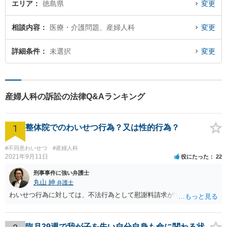
エリア
徳島県
変更
相談内容
医療・介護問題、産婦人科
変更
詳細条件
未選択
変更
産婦人科の訴訟の法律Q&Aランキング
1
整体院でのわいせつ行為？又は性的行為？
#不同意わいせつ
#産婦人科
2021年9月11日
役にたった
22
刑事事件に強い弁護士
丸山 紳
弁護士
わいせつ行為に対しては、不法行為として慰謝料請求ができます。
臨月39週で我が子を失い自分自身も命に関わる状