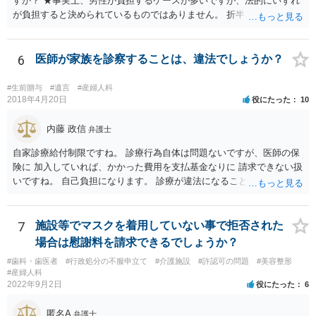
すか？ ★事実上、男性が負担するケースが多いですが、法的にいずれ
が負担すると決められているものではありません。 折半という考え方
もあるでしょう。 ②避妊しなかったが無理やりしたわけでもない、拒
否するそぶりもなかったので合意の上となるのか？ ★性行為について
の合意があることは特に問題にならないでしょう ③DNA鑑定をして事
6
医師が家族を診察することは、違法でしょうか？
実確認までしたほうがよいのか ★本当に妊娠をしており、こちらの子
であると主張するのであれば、DNA鑑定をするのも一つの選択肢にな
#生前贈与
#遺言
#産婦人科
るかと思います ④慰謝料請求されるのか ★慰謝料請求の根拠はないで
2018年4月20日
役にたった
10
しょう。合意に基づく性行為ですから、妊娠や病気などのリスクを受
け入れていると言えます。 当方行為が不法行為などに該当することは
内藤 政信
弁護士
ないかと思います。 相手方が揺さぶりをかけてくるようでしたら、代
自家診療給付制限ですね。 診療行為自体は問題ないですが、医師の保
理人を立てて、事実確認のほか対応の全てを任せてしまうというやり
険に 加入していれば、かかった費用を支払基金なりに 請求できない扱
方もあります。 妊娠をしたという話をベースにしたトラブルも多くあ
いですね。 自己負担になります。 診療が違法になることはないです
るところなので、もし相手方が脅し含みで請求をしてくるようであれ
ね。 違う保険であれば、通常通り請求できますね。
ば、早い段階で代理人を立てて対応されたほうが良いかもしれませ
ん。
7
施設等でマスクを着用していない事で拒否された
場合は慰謝料を請求できるでしょうか？
#歯科・歯医者
#行政処分の不服申立て
#介護施設
#許認可の問題
#美容整形
#産婦人科
2022年9月2日
役にたった
6
匿名A
弁護士