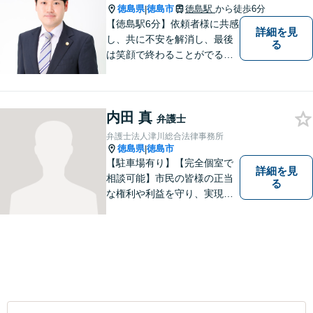
徳島県
徳島市
徳島駅
から徒歩6分
|
【徳島駅6分】依頼者様に共感
詳細を見
し、共に不安を解消し、最後
る
は笑顔で終わることがでるよ
うに取り組んで参ります。 じ
っくりとご相談者のお話しを
聴くことを第一と考えて、ご
内田 真
相談にのっています。 まずは
弁護士
ご相談ください。
弁護士法人津川総合法律事務所
徳島県
徳島市
|
【駐車場有り】【完全個室で
詳細を見
相談可能】市民の皆様の正当
る
な権利や利益を守り、実現す
るために市民の皆さんに寄り
添って、一つ一つの事案に丁
寧に対応してまいります。ご
相談者様のお話をじっくり聴
き、最適な解決方法をご提案
いたします。