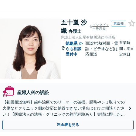
五十嵐 沙
東京都
インタビュ
ーを見る
織
弁護士
弁護士法人広尾有栖川法律事務所
営業時
徳島県
か
面談方法(対面・電
らも相談
話・ビデオなど)は
間：本日
受付中
応相談
定休日
産婦人科の訴訟
【初回相談無料】歯科治療でのリーマーの破損、脱毛やシミ取りでの
火傷などクリニック側の対応に納得できない場合はぜひご相談くださ
い！【医療法人の法務・クリニックの顧問経験あり】実情に即したア
ドバイスで、納得のできるトラブルの解決を目指します。
料金表を見る