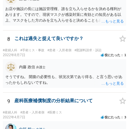
お店や施設の長には施設管理権、誰を立ち入らせるかを決める権利が
あります。ですので、現状マスクが感染対策に有効との知見がある以
上、マスクをした方のみを立ち入らせると決めることも自由であり、
不当な差別には当たらないと考えられます。 これが公衆浴場や旅館業
など公益的な側面のある業種ですと、公衆浴場法など各種業法で定め
られた理由以外での利用拒否は禁止されていますし、公の施設でもマ
8
これは過失と捉えて良いですか？
スクなしだけでの利用拒否は問題となりえますが、民間のお店に対し
ては慰謝料の請求は認められないと考えられます。
#産婦人科
#手術ミス・事故
#患者・入所者側
#慰謝料請求・訴訟
2022年8月7日
役にたった
1
内藤 政信
弁護士
そうですね。 開腹の必要性も、状況次第であり得る、と言う思いがあ
ったかもしれないですね。
9
産科医療補償制度の分析結果について
#産婦人科
#患者・入所者側
#医療ミス
2022年4月7日
役にたった
3