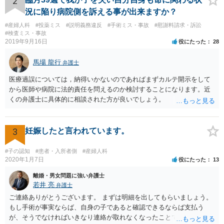
2
況に陥り病院側を訴える事が出来ますか？
#産婦人科
#投薬ミス
#説明義務違反
#手術ミス・事故
#慰謝料請求・訴訟
#検査ミス・事故
2019年9月16日
役にたった
28
馬場 龍行
弁護士
医療過誤については，納得いかないのであればまずカルテ開示をして
から医師や病院に法的責任を問えるのか検討することになります。近
くの弁護士に具体的に相談された方が良いでしょう。
3
妊娠したと言われています。
#子の認知
#患者・入所者側
#産婦人科
2020年1月7日
役にたった
13
離婚・男女問題に強い弁護士
若井 亮
弁護士
ご連絡ありがとうございます。 まずは明細を出してもらいましょう。
もし手術が事実ならば、自身の子であると確認できるならば支払う
が、そうでなければいきなり連絡が取れなくなったことで不信感もあ