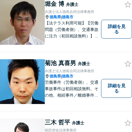
堀金 博
弁護士
弁護士法人徳島合同法律事務所
徳島県
徳島市
|
【法テラス利用可能】【労働
詳細を見
問題（労働者側）、交通事故
る
に注力（初回相談無料）】市
民の生活に関わる身近な事件
（労働問題/交通事故/不動産賃
貸借/消費者問題/離婚/相続/債
務整理など）を中心に、社会
菊池 真喜男
弁護士
的事件にも対応いたします。
弁護士法人徳島合同法律事務所
お気軽にご相談ください。
徳島県
徳島市
|
労働事件（労働者側）、交通
詳細を見
事故事件は初回相談無料。そ
る
の他、相続事件／離婚事件／
債務整理／行政事件など、幅
広い問題に対応可能！完全個
室対応でプライバシーが守ら
れます。【無料駐車場】
三木 哲平
弁護士
朝田啓祐法律事務所