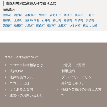
市区町村別に産婦人科で絞り込む
徳島県内
徳島市
鳴門市
小松島市
阿南市
吉野川市
阿波市
美馬市
三好市
勝浦町
上勝町
佐那河内村
石井町
神山町
那賀町
牟岐町
美波町
海陽町
松茂町
北島町
藍住町
板野町
上板町
つるぎ町
東みよし町
ココナラ法律相談について
ココナラ法律相談とは
ご意見・ご要望
法律Q&A
利用規約
法律相談コラム
プライバシーポリシー
ココナラとは
外部送信ポリシー
よくあるご質問
掲載をご検討の弁護士の方
へ
運営へのお問い合わせ