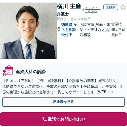
横川 主磨
愛媛県
インタビュ
ーを見る
弁護士
愛媛まこと法律事務所
営業時
徳島県
か
面談方法(対面・電
らも相談
話・ビデオなど)は
間：本日
受付中
応相談
定休日
産婦人科の訴訟
【四国エリア対応】【初回面談無料】【介護事故の調査】施設の説明
に納得できないご家族へ。事故の経緯や記録を丁寧に確認し、事実関
係の整理から施設との交渉まで一貫してサポートします【WEB・メー
ル相談可】
料金表を見る
電話でお問い合わせ