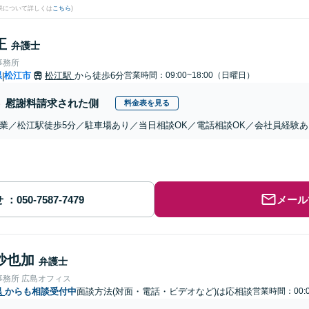
果について詳しくは
こちら
)
正
弁護士
事務所
県
松江市
松江駅
から徒歩6分
営業時間：09:00~18:00（日曜日）
|
慰謝料請求された側
料金表を見る
業／松江駅徒歩5分／駐車場あり／当日相談OK／電話相談OK／会社員経験あ
せ
メール
沙也加
弁護士
事務所 広島オフィス
県
からも相談受付中
面談方法(対面・電話・ビデオなど)は応相談
営業時間：00: