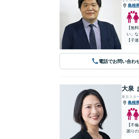
島根
【無料
い」な
【子連
電話でお問い合わ
大泉 
東京スタ
島根
【不倫
困りの