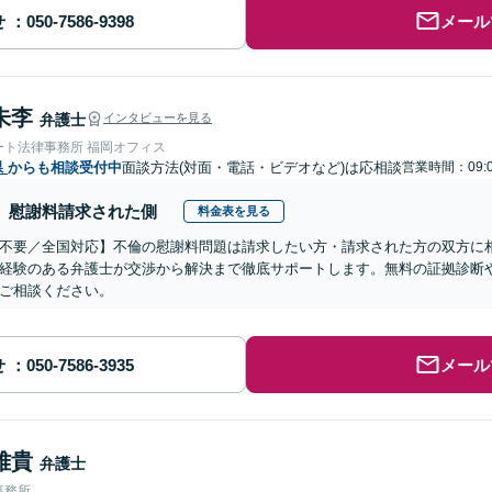
せ
メール
朱李
弁護士
インタビューを見る
ート法律事務所 福岡オフィス
県
からも相談受付中
面談方法(対面・電話・ビデオなど)は応相談
営業時間：09:
慰謝料請求された側
料金表を見る
不要／全国対応】不倫の慰謝料問題は請求したい方・請求された方の双方に
経験のある弁護士が交渉から解決まで徹底サポートします。無料の証拠診断
ご相談ください。
せ
メール
雅貴
弁護士
事務所