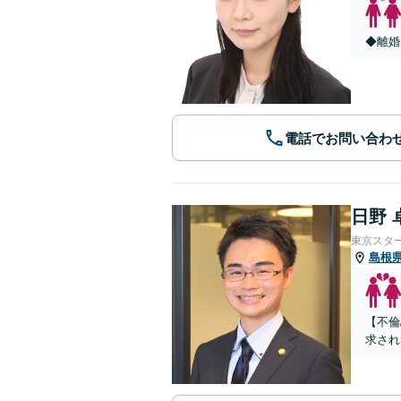
◆離婚
電話でお問い合わ
日野 
東京スタ
島根
【不倫
求され