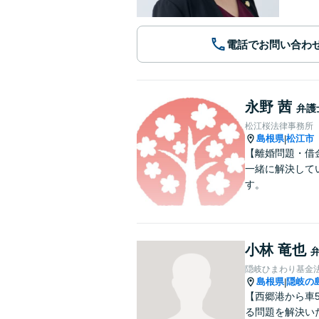
電話でお問い合わ
永野 茜
弁護
松江桜法律事務所
島根県
松江市
|
【離婚問題・借
一緒に解決して
す。
小林 竜也
隠岐ひまわり基金
島根県
隠岐の
|
【西郷港から車
る問題を解決い