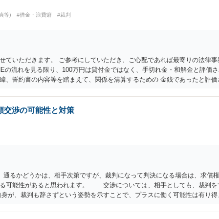
貞等)
#借金・浪費癖
#裁判
せていただきます。 ご参考にしていただき、ご心配であれば最寄りの法律事
INEの流れを見る限り、100万円は貸付金ではなく、手切れ金・和解金と評価さ
緯、誓約書の内容等を踏まえて、関係を清算するための 金銭であったと評価さ
というLINEや誓約書は、裁判上どの程度証拠価値があるのか ⇒前後のやり
値はあると考えます。 ③ 借用書があっても、後から100万円を貸付扱いに変
利がないのに利益を取得した）として返還請求されているものかと推察します
額交渉の可能性と対策
ボ払い借金が既に約100万あり。今年に再婚したが主人はお金に厳しい為、一
性はありますか。 ⇒判決となり敗訴してしまった場合は、強制執行により不
和解であれば柔軟な解決が可能ですので、その場合は分割払いにより支払うこ
続けるべきでしょうか。 ⇒ご相談者様の認識を前提にすれば、１００万円も含
ことがベターかと存じます。
 通るかどうかは、相手次第ですが、裁判になって判決になる場合は、求償
なる可能性があると思われます。 交渉については、相手としても、裁判を
身が、裁判も辞さずという姿勢を示すことで、プラスに働く可能性は有り
５０万円以下で合意できる場合は稀であると思います。 通常は、６０万円
載の内容が減額を進めるうえでの交渉材料かと思います。 なお、ご自身が