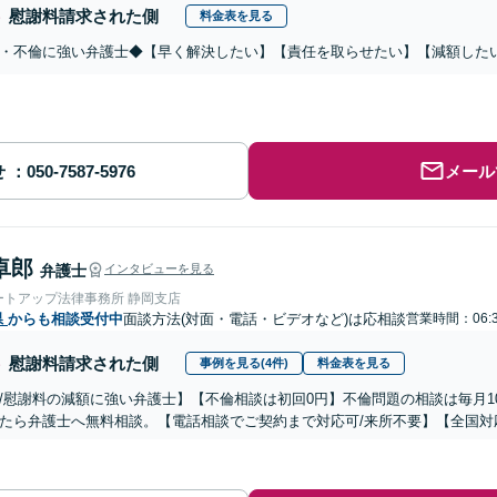
慰謝料請求された側
料金表を見る
・不倫に強い弁護士◆【早く解決したい】【責任を取らせたい】【減額した
せ
メール
卓郎
弁護士
インタビューを見る
ートアップ法律事務所 静岡支店
県
からも相談受付中
面談方法(対面・電話・ビデオなど)は応相談
営業時間：06:
慰謝料請求された側
事例を見る(4件)
料金表を見る
/慰謝料の減額に強い弁護士】【不倫相談は初回0円】不倫問題の相談は毎月1
たら弁護士へ無料相談。【電話相談でご契約まで対応可/来所不要】【全国対