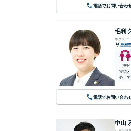
電話でお問い合わ
毛利 
ネクスパ
島根
【来所
実績と
心して
電話でお問い合わ
中山 
なぎ法律