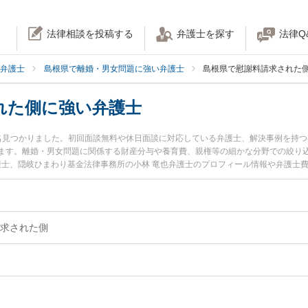
法律相談を投稿する
弁護士を探す
法律Q
弁護士
島根県で離婚・男女問題に強い弁護士
島根県で慰謝料請求された
れた側に強い弁護士
名見つかりました。初回面談無料や休日面談に対応している弁護士、解決事例を持
ます。離婚・男女問題に関係する財産分与や養育費、親権等の細かな分野での絞り
弁護士、隠岐ひまわり基金法律事務所の小林 竜也弁護士のプロフィール情報や弁護士
ラブルを今すぐに弁護士に相談したい』『慰謝料請求された側のトラブル解決の実
根県内の弁護士に相談予約したい』などでお困りの相談者さんにおすすめです。
求された側