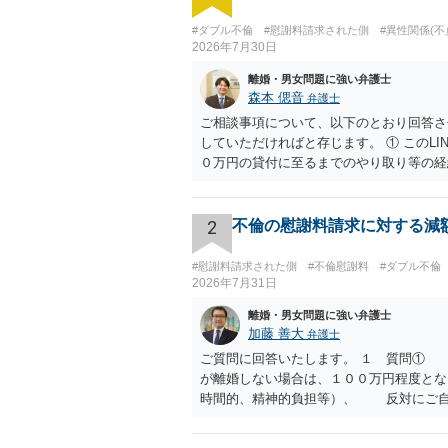
#ダブル不倫
#慰謝料請求された側
#異性関係(不
2026年7月30日
離婚・男女問題に強い弁護士
森本 偲音
弁護士
ご相談事項について、以下のとおり回答さ
していただければと存じます。 ① このL
０万円の貸付に至るまでのやり取り等の経
後一切関与しないなら100万円振り込む」
体的な判断はできませんが、一定の証拠価
１００万円は不当利得（受け取る正当な権
2
不倫の慰謝料請求に対する減
④ 私は現在、収入も不安定で貯金もなくリ
で敗訴した場合でも、分割払いになる可能
#慰謝料請求された側
#不倫慰謝料
#ダブル不倫
債権回収が図られることになりますが、 
2026年7月31日
であれば、私は120万円のみ和解交渉を
離婚・男女問題に強い弁護士
め、 120万円のみについて交渉を続ける
加藤 善大
弁護士
ご質問に回答いたします。 １ 質問①
が離婚しない場合は、１００万円程度と
時間的、精神的負担等）、 反対にご自
相手が弁護士に依頼しているケースで、
のが私の印象です。 ２ 質問② ご記