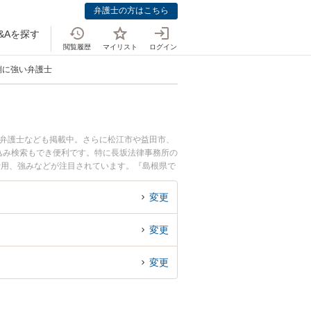
弁護士の方はこちら
&Aを探す
閲覧履歴
マイリスト
ログイン
側に強い弁護士
つ弁護士なども掲載中。さらに松江市や益田市、
込み検索もでき便利です。特に長坂法律事務所の
費用、強みなどが注目されています。『島根県で
績豊富な近くの弁護士を検索したい』『初回相談
変更
変更
変更