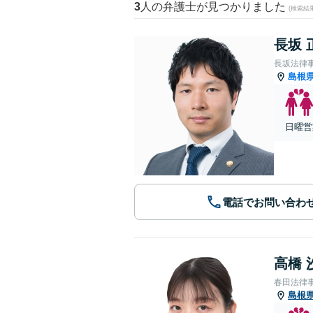
3
人の弁護士が見つかりました
(検索結
長坂 
長坂法律
島根
日曜営
電話でお問い合わ
高橋 
春田法律
島根