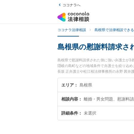
ココナラへ
ココナラ法律相談
島根県で法律相談できる
島根県の慰謝料請求さ
島根県で慰謝料請求された側に強い弁護士が3
隠岐の島町などの地域条件で弁護士を絞り込め
長坂 正弁護士や松江桜法律事務所の永野 茜
土日や夜間に発生した慰謝料請求された側のト
無料で慰謝料請求された側を法律相談できる島
エリア
島根県
相談内容
離婚・男女問題、慰謝料請
詳細条件
未選択