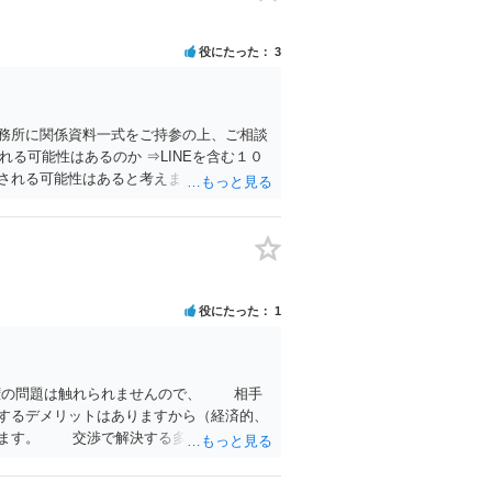
役にたった
3
務所に関係資料一式をご持参の上、ご相談
れる可能性はあるのか ⇒LINEを含む１０
れる可能性はあると考えます。 ② 「今
取りや誓約書の具体的内容を見ない限り、具
更することは認められるのか。 ⇒おそらく
ので、 貸金返還ではないかと存じます。
括で220万円を支払う事は困難 仮に裁判
動産等の財産を差し押さえられ、そこから
とも十分可能です。 ⑤ このような事情
役にたった
1
めて返済する必要はないと考えられるた
権の問題は触れられませんので、 相手
するデメリットはありますから（経済的、
得ます。 交渉で解決する多くの場合は、
から８０万円程度になることが多いという
離婚しないことは、交渉材料にはならな