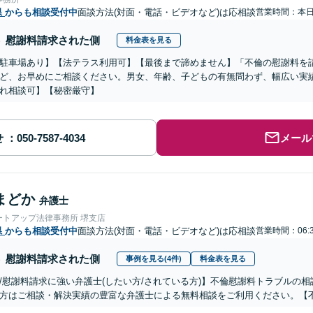
県
からも相談受付中
面談方法(対面・電話・ビデオなど)は応相談
営業時間：本
慰謝料請求された側
料金表を見る
駐車場あり】【法テラス利用可】【最後まで諦めません】「不倫の慰謝料を
ど、お早めにご相談ください。男女、年齢、子どもの有無問わず、幅広い実
れ相談可】【秘密厳守】
せ
メール
まどか
弁護士
ートアップ法律事務所 堺支店
県
からも相談受付中
面談方法(対面・電話・ビデオなど)は応相談
営業時間：06:
慰謝料請求された側
事例を見る(4件)
料金表を見る
/慰謝料請求に強い弁護士(したい方/されている方)】不倫慰謝料トラブルの相
方はご相談・解決実績の豊富な弁護士による無料相談をご利用ください。【