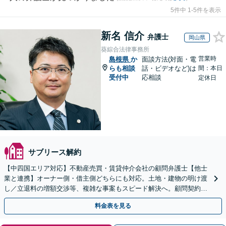
5件中 1-5件を表示
新名 信介
弁護士
岡山県
葵綜合法律事務所
営業時
島根県
か
面談方法(対面・電
らも相談
話・ビデオなど)は
間：本日
受付中
応相談
定休日
サブリース解約
【中四国エリア対応】不動産売買・賃貸仲介会社の顧問弁護士【他士
業と連携】オーナー側・借主側どちらにも対応。土地・建物の明け渡
し／立退料の増額交渉等、複雑な事案もスピード解決へ。顧問契約も
お任せ！【夜間・休日対応】
料金表を見る