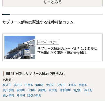
もっとみる
サブリース解約に関連する法律相談コラム
不動産・住まい
サブリース解約のハードルとは？必要な
正当事由と立退料・違約金を解説
市区町村別にサブリース解約で絞り込む
島根県内
松江市
浜田市
出雲市
益田市
大田市
安来市
江津市
雲南市
奥出雲町
飯南町
川本町
美郷町
邑南町
津和野町
吉賀町
海士町
西ノ島町
知夫村
隠岐の島町