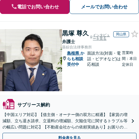
電話でお問い合わせ
メールでお問い合わせ
黒塚 尊久
岡山県
インタビュ
ーを見る
弁護士
葵綜合法律事務所
営業時
島根県
か
面談方法(対面・電
らも相談
話・ビデオなど)は
間：本日
受付中
応相談
定休日
サブリース解約
【中国エリア対応】【借主側・オーナー側の双方に精通】【家賃の増
減額、立ち退き請求、立退料の増減額、欠陥住宅に関するトラブル等
の幅広い問題に対応】【不動産会社からの依頼実績あり】お困りの際
はご連絡ください。迅速かつ丁寧に対応いたします。
料金表を見る