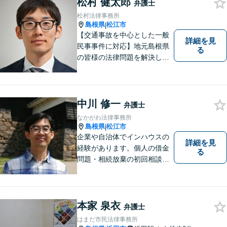
松村 健太郎
弁護士
松村法律事務所
島根県
松江市
|
【交通事故を中心とした一般
詳細を見
民事事件に対応】地元島根県
る
の皆様の法律問題を解決し、
明るく活気のある地域づくり
に貢献いたします。法的な解
決だけでなく、依頼者様一人
ひとりの心に寄り添ったサポ
中川 修一
弁護士
ートを心がけております。ま
なかがわ法律事務所
ずはお気軽にご相談くださ
島根県
松江市
|
い。
企業や自治体でインハウスの
詳細を見
経験があります。個人の借金
る
問題・相続放棄の初回相談
（面談相談）は無料です。
本家 泉衣
弁護士
はまだ市民法律事務所