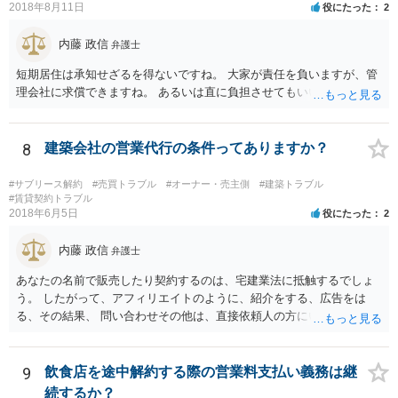
2018年8月11日
役にたった
2
内藤 政信
弁護士
短期居住は承知せざるを得ないですね。 大家が責任を負いますが、管
理会社に求償できますね。 あるいは直に負担させてもいいでしょう。
8
建築会社の営業代行の条件ってありますか？
#サブリース解約
#売買トラブル
#オーナー・売主側
#建築トラブル
#賃貸契約トラブル
2018年6月5日
役にたった
2
内藤 政信
弁護士
あなたの名前で販売したり契約するのは、宅建業法に抵触するでしょ
う。 したがって、アフィリエイトのように、紹介をする、広告をは
る、その結果、 問い合わせその他は、直接依頼人の方にいくなら、問
題はないでしょう。
9
飲食店を途中解約する際の営業料支払い義務は継
続するか？