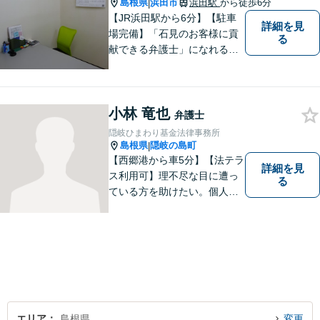
島根県
浜田市
浜田駅
から徒歩6分
|
【JR浜田駅から6分】【駐車
詳細を見
場完備】「石見のお客様に貢
る
献できる弁護士」になれるよ
うに業務に取り組んでおりま
す。民事事件（借金・過払
金、成年後見など）を中心
小林 竜也
に、企業法務にも対応可能で
弁護士
す。ご相談お待ちしておりま
隠岐ひまわり基金法律事務所
す。
島根県
隠岐の島町
|
【西郷港から車5分】【法テラ
詳細を見
ス利用可】理不尽な目に遭っ
る
ている方を助けたい。個人・
法人問わず、あらゆる問題を
解決いたします。お一人で抱
え込むことなく、まずはお気
軽にご相談ください。【電話
相談可】
エリア
島根県
変更