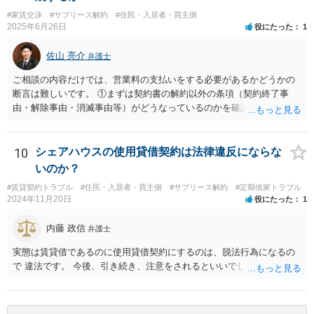
#家賃交渉
#サブリース解約
#住民・入居者・買主側
2025年6月26日
役にたった
1
佐山 亮介
弁護士
ご相談の内容だけでは、営業料の支払いをする必要があるかどうかの
断言は難しいです。 ①まずは契約書の解約以外の条項（契約終了事
由・解除事由・消滅事由等）がどうなっているのかを確認する必要が
あるだろうと思います。 ②また、営業料の計算方式が売上ベースだっ
たりするならば、売上がない＝営業料を支払う必要はないということ
になるので、無理に解約を検討する必要もないでしょう。 ③それらが
10
シェアハウスの使用貸借契約は法律違反にならな
ない場合、間借りでの営業を前提とした契約であったという認識が両
いのか？
者にあり、かつＬＩＮＥやメールなどの証拠に残っているならば、営
#賃貸契約トラブル
#住民・入居者・買主側
#サブリース解約
#定期借家トラブル
業の停止を「解除条件」とした業務委託契約だったと主張し、解除条
2024年11月20日
役にたった
1
件の成就を理由とした契約の終了に基づき営業料の支払いを拒む、と
いうことも考えれるでしょう。
内藤 政信
弁護士
実態は賃貸借であるのに使用貸借契約にするのは、脱法行為になるの
で 違法です。 今後、引き続き、注意をされるといいでしょう。