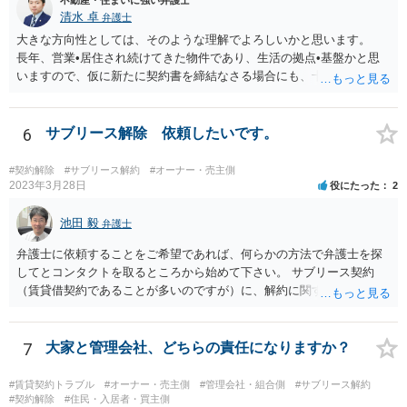
清水 卓
弁護士
大きな方向性としては、そのような理解でよろしいかと思います。
長年、営業•居住され続けてきた物件であり、生活の拠点•基盤かと思
いますので、仮に新たに契約書を締結なさる場合にも、十分交渉し、
有利な内容を目指されてください。
6
サブリース解除 依頼したいです。
#契約解除
#サブリース解約
#オーナー・売主側
2023年3月28日
役にたった
2
池田 毅
弁護士
弁護士に依頼することをご希望であれば、何らかの方法で弁護士を探
してとコンタクトを取るところから始めて下さい。 サブリース契約
（賃貸借契約であることが多いのですが）に、解約に関する条項が記
載されているかどうかをまず確認してください。 その上で、自分で使
用する必要性について、どれだけ説得的に主張できるかの材料を集め
てください。 事案毎の個別性が強いので、結論はわかりかねますが、
7
大家と管理会社、どちらの責任になりますか？
可能性はあるかもしれません。
#賃貸契約トラブル
#オーナー・売主側
#管理会社・組合側
#サブリース解約
#契約解除
#住民・入居者・買主側