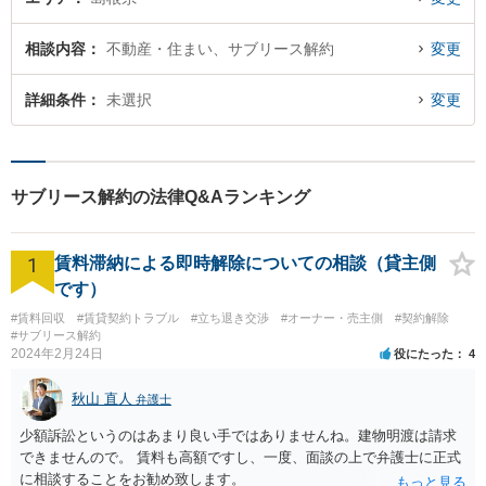
相談内容
不動産・住まい、サブリース解約
変更
詳細条件
未選択
変更
サブリース解約の法律Q&Aランキング
1
賃料滞納による即時解除についての相談（貸主側
です）
#賃料回収
#賃貸契約トラブル
#立ち退き交渉
#オーナー・売主側
#契約解除
#サブリース解約
2024年2月24日
役にたった
4
秋山 直人
弁護士
少額訴訟というのはあまり良い手ではありませんね。建物明渡は請求
できませんので。 賃料も高額ですし、一度、面談の上で弁護士に正式
に相談することをお勧め致します。