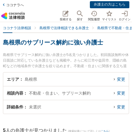
弁護士の方はこちら
ココナラへ
投稿する
探す
閲覧履歴
マイリスト
ログイン
ココナラ法律相談
島根県で法律相談できる弁護士
島根県で不動産・住
島根県のサブリース解約に強い弁護士
島根県でサブリース解約に強い弁護士が5名見つかりました。初回面談無料や休
日面談に対応している弁護士なども掲載中。さらに松江市や益田市、隠岐の島
町などの地域条件で弁護士を絞り込めます。不動産・住まいに関係する立ち退
き交渉や家賃交渉、不動産契約解除等の細かな分野での絞り込み検索もでき便
利です。特に長坂法律事務所の長坂 正弁護士や松村法律事務所の松村 健太郎弁
エリア
島根県
変更
護士、なかがわ法律事務所の中川 修一弁護士のプロフィール情報や弁護士費
用、強みなどが注目されています。『島根県で土日や夜間に発生したサブリー
相談内容
不動産・住まい、サブリース解約
変更
ス解約のトラブルを今すぐに弁護士に相談したい』『サブリース解約のトラブ
ル解決の実績豊富な近くの弁護士を検索したい』『初回相談無料でサブリース
解約を法律相談できる島根県内の弁護士に相談予約したい』などでお困りの相
詳細条件
未選択
変更
談者さんにおすすめです。
5
人の弁護士が見つかりました
(検索結果について詳しくは
こちら
)