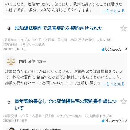
のままだと、連絡がつかなくなったり、裁判で請求することは避けた
いはずです。 多分、大家さんは応じてくれますよ。
4
民泊違法物件で運営委託を契約させられた
#賃貸契約トラブル
#住民・入居者・買主側
#契約不適合責任
#事故物件
#契約解除
#サブリース解約
2018年6月16日
役にたった
4
内藤 政信
弁護士
詐欺に当たるかどうかはわかりません。 対面相談で詳細情報をつたえ
て、詐欺の要件に 該当するかどうか検討してもらうといいでしょう。
詐欺の要件はハードルが高いので、ここでは断じ 得ません。
5
長年契約書なしでの店舗権住宅の契約書作成につ
いて
#家賃交渉
#住民・入居者・買主側
#サブリース解約
#定期借家トラブル
2026年1月18日
役にたった
2
不動産・住まいに強い弁護士