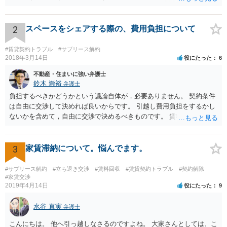
2
スペースをシェアする際の、費用負担について
#賃貸契約トラブル
#サブリース解約
2018年3月14日
役にたった
6
不動産・住まいに強い弁護士
鈴木 崇裕
弁護士
負担するべきかどうかという議論自体が，必要ありません。 契約条件
は自由に交渉して決めれば良いからです。 引越し費用負担をするかし
ないかを含めて，自由に交渉で決めるべきものです。 賃料の７分の１
の負担という点も，「どうせ使わない日なんだから」といって，たと
えば８分の１しか負担しないでも，合意さえできれば何でも構いませ
ん。
3
家賃滞納について。悩んでます。
#サブリース解約
#立ち退き交渉
#賃料回収
#賃貸契約トラブル
#契約解除
#家賃交渉
2019年4月14日
役にたった
9
水谷 真実
弁護士
こんにちは。 他へ引っ越しなさるのですよね。 大家さんとしては、こ