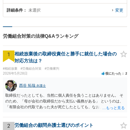
詳細条件
未選択
変更
労働組合対策の法律Q&Aランキング
1
相続放棄後の取締役責任と勝手に就任した場合の
対応方法は？
#相続放棄
#労働組合対策
#労働審判
2026年5月28日
役にたった
2
西谷 拓哉
弁護士
取締役だったとしても、当然に個人責任を負うことはありません。 そ
のため、「母が会社の取締役だから支払い義務がある」 というのは、
「有限会社の代取であった夫が死亡したとしても、なお、母は有限会
社の取締役として存在しているのだから、会社の債務の支払処理を代
わりにする必要がある」という趣旨なのではないかと思われます。 相
続放棄したとしても、取締役である母には残された有限会社の後始末
2
労働組合の顧問弁護士選びのポイント