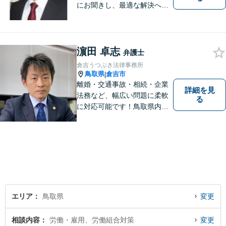
にお聞きし、最適な解決へと
導きます。
濵田 卓志
弁護士
倉吉うつぶき法律事務所
鳥取県
倉吉市
|
離婚・交通事故・相続・企業
詳細を見
法務など、幅広い問題に柔軟
る
に対応可能です！鳥取県内の
皆さまのお役に立てるよう尽
力いたします。「こんな相談
をしてもいいのか」と迷われ
ている方も、お気軽にご相談
ください！【駐車場有】
エリア
鳥取県
変更
相談内容
労働・雇用、労働組合対策
変更