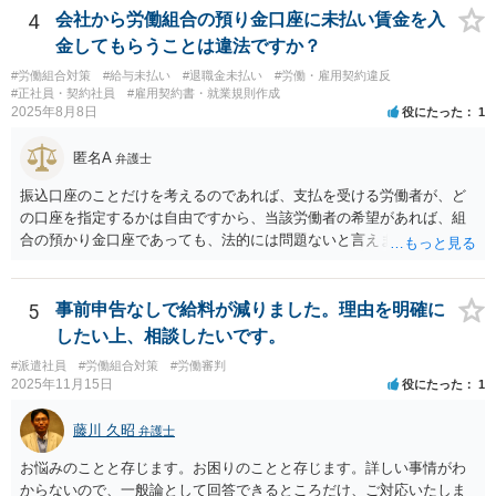
が容易ではないと思われます。客観的証拠が不可欠です。 ２ 休職期
4
会社から労働組合の預り金口座に未払い賃金を入
間満了による退職・解雇について無効だと争える可能性が高いです。
金してもらうことは違法ですか？
法的責任をきちんと追及されたい場合には、労務管理と労働法にかな
#労働組合対策
#給与未払い
#退職金未払い
#労働・雇用契約違反
り詳しく、上記に関係した法理等にも通じた弁護士等に相談し、法的
#正社員・契約社員
#雇用契約書・就業規則作成
に正確に分析してもらい、今後の対応を検討するべきです。良い解決
2025年8月8日
役にたった
1
になりますよう祈念しております。
匿名A
弁護士
振込口座のことだけを考えるのであれば、支払を受ける労働者が、ど
の口座を指定するかは自由ですから、当該労働者の希望があれば、組
合の預かり金口座であっても、法的には問題ないと言えます。 ただ
し、そこから、何らかの天引きをして労働者に支払うということにな
ると、場合によっては非弁の問題が生じる可能性が考えられます。
5
事前申告なしで給料が減りました。理由を明確に
したい上、相談したいです。
#派遣社員
#労働組合対策
#労働審判
2025年11月15日
役にたった
1
藤川 久昭
弁護士
お悩みのことと存じます。お困りのことと存じます。詳しい事情がわ
からないので、一般論として回答できるところだけ、ご対応いたしま