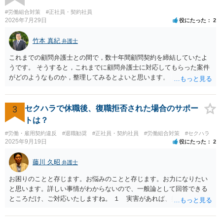
をどうするのかという問題が残ります。 一度、司法書士や弁護士等の
専門家に相談されることをオススメ致します。
#労働組合対策
#正社員・契約社員
2026年7月29日
役にたった
2
竹本 真紀
弁護士
これまでの顧問弁護士との間で，数十年間顧問契約を締結していたよ
うです。 そうすると，これまでに顧問弁護士に対応してもらった案件
がどのようなものか，整理してみるとよいと思います。 これにより，
どのような案件で依頼することが多いのかわかると思います。 複数の
事務所を比較した上で，弁護士と面談をする際，そのような案件に対
応してもらえるのかが重要だと思います。 ただ，組合員の相談内容に
3
セクハラで休職後、復職拒否された場合のサポー
ついて，分野を絞っているのか，それともどのような分野でもよいと
トは？
いうことで法律相談を依頼しているかの観点も重要です。 組合員とす
#労働・雇用契約違反
#退職勧奨
#正社員・契約社員
#労働組合対策
#セクハラ
れば，相談だけではなく，できれば受任まで考えている場合も多いと
2025年9月19日
役にたった
2
思います。 そうすると，労働組合としての相談だけではなく，基本的
に全ての分野を対象にして考える必要もあるかもしれません。 そうで
藤川 久昭
弁護士
ないと，相談内容によって，対応が変わってしまうこともあると思い
ます。 組合員の相談についても，基本的に受任まで考えてもらえるこ
お困りのことと存じます。お悩みのことと存じます。お力になりたい
とができるのかも検討要素の一つかもしれません。
と思います。詳しい事情がわからないので、一般論として回答できる
ところだけ、ご対応いたしますね。 １ 実害があれば、損害賠償請求
できる可能性はあります。ただ、請求額通りが法的に認められるとは
限らないです。損害賠償請求は可能ですが、損害との因果関係の立証