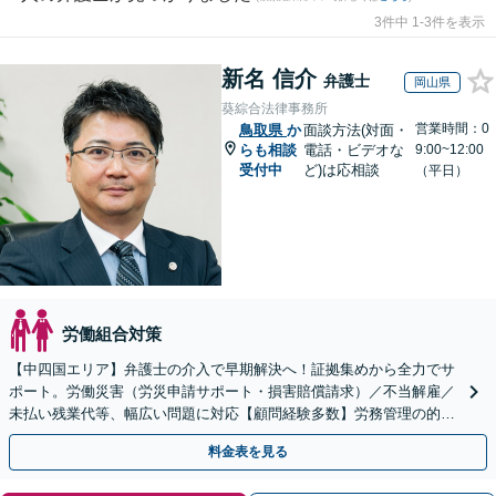
3件中 1-3件を表示
新名 信介
弁護士
岡山県
葵綜合法律事務所
営業時間：0
鳥取県
か
面談方法(対面・
らも相談
電話・ビデオな
9:00~12:00
受付中
ど)は応相談
（平日）
労働組合対策
【中四国エリア】弁護士の介入で早期解決へ！証拠集めから全力でサ
ポート。労働災害（労災申請サポート・損害賠償請求）／不当解雇／
未払い残業代等、幅広い問題に対応【顧問経験多数】労務管理の的確
なアドバイスに注力【夜間・休日対応】【岡山駅10分】
料金表を見る