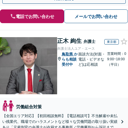
電話でお問い合わせ
メールでお問い合わせ
正木 絢生
弁護士
東京都
弁護士法人ユア・エース
営業時間：0
鳥取県
か
面談方法(対面・
らも相談
電話・ビデオな
9:00~18:00
受付中
ど)は応相談
（平日）
労働組合対策
【全国エリア対応】【初回相談無料】【電話相談可】不当解雇や未払
い残業代、職場でのハラスメントなど様々な労働問題の取り扱い実績
あり「元裁判官の弁護士が在籍する事務所／労働審判から訴訟まで、