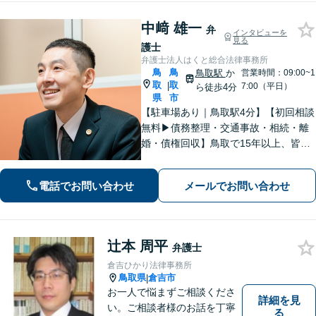
中﨑 雄一
弁
インタビューを
見る
護士
弁護士法人はくと総合法律事務所
鳥
鳥
鳥取駅
か
営業時間：09:00~1
取
取
|
7:00（平日）
ら徒歩4分
県
市
【駐車場あり｜鳥取駅4分】【初回相談
無料▶︎債務整理・交通事故・相続・離
婚・債権回収】鳥取で15年以上、皆さ
まの法律相談を承っております。コミ
ュニケーションを大切にし、お悩みに
電話でお問い合わせ
メールでお問い合わせ
真摯に寄り添います。どんな些細なこ
とでもまずはお気軽にご相談くださ
い。
辻本 周平
弁護士
倉吉ひかり法律事務所
鳥取県
倉吉市
|
お一人で悩まずご相談くださ
詳細を見
い。ご相談者様のお話を丁寧
る