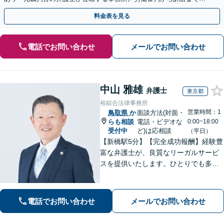
裁判官経験を活かした最適な戦略を立案」
料金表を見る
電話でお問い合わせ
メールでお問い合わせ
中山 雅雄
弁護士
東京都
裕綜合法律事務所
営業時間：1
鳥取県
か
面談方法(対面・
らも相談
電話・ビデオな
0:00~18:00
受付中
ど)は応相談
（平日）
【新橋駅5分】【完全成功報酬】経験豊
富な弁護士が、良質なリーガルサービ
スを提供いたします。ひとりでも多く
の方が笑顔で未来を歩めるよう、丁寧
にアドバイス・サポートをいたしま
す。お困りの際は、ぜひご相談くださ
電話でお問い合わせ
メールでお問い合わせ
い。【弁護士歴20年以上】