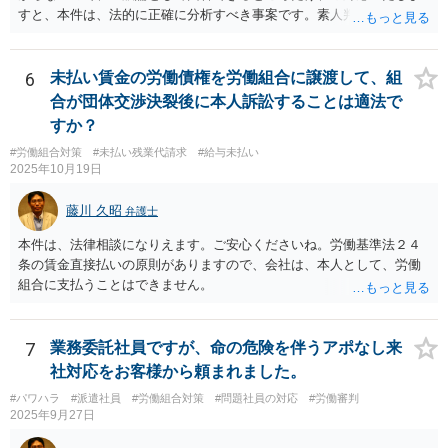
すと、本件は、法的に正確に分析すべき事案です。素人判断は大いに
危険です。本相談は、ネットでのやりとりだけでは、正確な回答が難
しい案件です。労働組合への相談も有効です。就業規則の変更では変
更できない労働条件の場合（労働契約法１０条但書）は、労働者の同
6
未払い賃金の労働債権を労働組合に譲渡して、組
意が必要です。この場合、真の同意がいるとされる場合も十分にあり
合が団体交渉決裂後に本人訴訟することは適法で
ます。就業規則の不利益変更問題であれば労働契約法１０条本文に基
すか？
づいて判断されます。周知性と合理性の要件の有無が問題となりま
#労働組合対策
#未払い残業代請求
#給与未払い
す。合理性は必要性、不利益性、相当性、その他の要素から判断され
2025年10月19日
ます。良い解決になりますよう祈念しております。法的責任をきちん
と追及されたい場合には、労働法にかなり詳しく、上記に関係した法
藤川 久昭
弁護士
理等にも通じた弁護士等に相談し、法的に正確に分析してもらい、今
後の対応を検討するべきです。
本件は、法律相談になりえます。ご安心くださいね。労働基準法２４
条の賃金直接払いの原則がありますので、会社は、本人として、労働
組合に支払うことはできません。
7
業務委託社員ですが、命の危険を伴うアポなし来
社対応をお客様から頼まれました。
#パワハラ
#派遣社員
#労働組合対策
#問題社員の対応
#労働審判
2025年9月27日