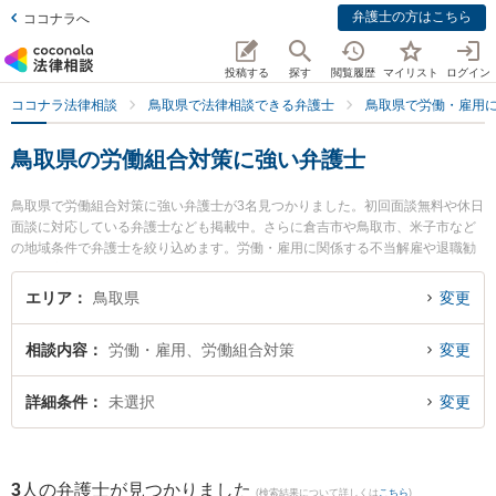
弁護士の方はこちら
ココナラへ
投稿する
探す
閲覧履歴
マイリスト
ログイン
ココナラ法律相談
鳥取県で法律相談できる弁護士
鳥取県で労働・雇用
鳥取県の労働組合対策に強い弁護士
鳥取県で労働組合対策に強い弁護士が3名見つかりました。初回面談無料や休日
面談に対応している弁護士なども掲載中。さらに倉吉市や鳥取市、米子市など
の地域条件で弁護士を絞り込めます。労働・雇用に関係する不当解雇や退職勧
奨、内定取消等の細かな分野での絞り込み検索もでき便利です。特に弁護士法
人はくと総合法律事務所の中﨑 雄一弁護士や倉吉ひかり法律事務所の辻本 周平
エリア
鳥取県
変更
弁護士、倉吉うつぶき法律事務所の濵田 卓志弁護士のプロフィール情報や弁護
士費用、強みなどが注目されています。『鳥取県で土日や夜間に発生した労働
相談内容
労働・雇用、労働組合対策
変更
組合対策のトラブルを今すぐに弁護士に相談したい』『労働組合対策のトラブ
ル解決の実績豊富な近くの弁護士を検索したい』『初回相談無料で労働組合対
策を法律相談できる鳥取県内の弁護士に相談予約したい』などでお困りの相談
詳細条件
未選択
変更
者さんにおすすめです。
3
人の弁護士が見つかりました
(検索結果について詳しくは
こちら
)