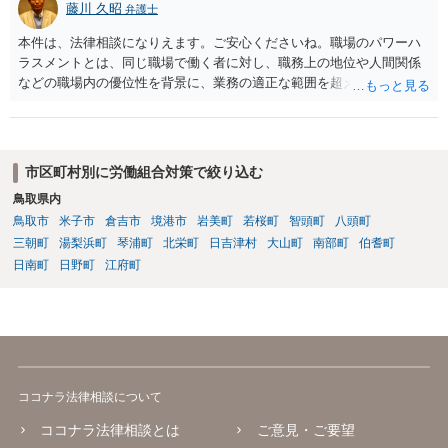
藤川 久昭
弁護士
本件は、法律相談になりえます。ご安心くださいね。職場のパワーハ
ラスメントとは、同じ職場で働く者に対し、職務上の地位や人間関係
などの職場内の優位性を背景に、業務の適正な範囲を超えて、精神
的・身体的苦痛を与える又は職場環境を悪化させる行為をいいます。
本件の言動が、これらに該当するかどうか、証拠に基づいて、子細な
分析と慎重な対応が必要です。客観的証拠が不可欠です。法的責任を
きちんと追及されたい場合には、労働法にかなり詳しく、上記に関係
市区町村別に労働組合対策で絞り込む
した法理等にも通じた弁護士等に相談し、法的に正確に分析してもら
鳥取県内
い、今後の対応を検討するべきです。
鳥取市
米子市
倉吉市
境港市
岩美町
若桜町
智頭町
八頭町
三朝町
湯梨浜町
琴浦町
北栄町
日吉津村
大山町
南部町
伯耆町
日南町
日野町
江府町
ココナラ法律相談について
ココナラ法律相談とは
ご意見・ご要望