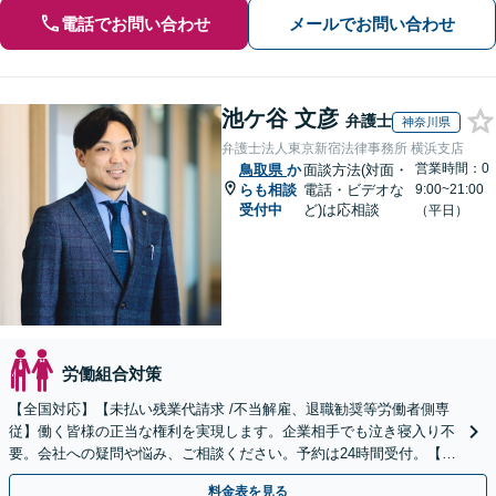
電話でお問い合わせ
メールでお問い合わせ
池ケ谷 文彦
弁護士
神奈川県
弁護士法人東京新宿法律事務所 横浜支店
営業時間：0
鳥取県
か
面談方法(対面・
らも相談
電話・ビデオな
9:00~21:00
受付中
ど)は応相談
（平日）
労働組合対策
【全国対応】【未払い残業代請求 /不当解雇、退職勧奨等労働者側専
従】働く皆様の正当な権利を実現します。企業相手でも泣き寝入り不
要。会社への疑問や悩み、ご相談ください。予約は24時間受付。【初
回面談無料】【夜間・休日対応可】
料金表を見る