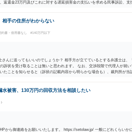
、返還金23万円及びこれに対する遅延損害金の支払いを求める民事訴訟、支
の他法令上認められる金員についても併せて請求する予定ですので、あらかじ
履行を求めるものにすぎません。貴殿の仕入先との取引関係や返金時期など
ありません。 これ以上、本件の解決を不必要に遅延させることなく、誠意を
、相手の住所がわからない
契約書・借用書なし
#140万円以下
士さんに送ってもいいのでしょうか？ 相手方が立てているとする弁護士は、
の訴状を受け取ることは無いと思われます。 なお、交渉段階で代理人が就い
いたことを知らせると（訴状の記載内容から明らかな場合も）、裁判所が当
志が明らかになったところで、直接被告に送達するのではなく、代理人に訴状
性が明らかではありません。もちろん弁護士（２０万円の請求で代理人弁護
を示す事実（振込先などの情報）から、相手の住所等の情報を割り出していく
水被害、130万円の回収方法を相談したい
ート
ら御連絡をお願いいたします。 https://setolaw.jp/ 一般にどれく