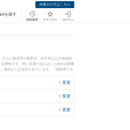
弁護士の方はこちら
&Aを探す
閲覧履歴
マイリスト
ログイン
士
中。さらに倉吉市や鳥取市、米子市などの地域条
でき便利です。特に弁護士法人はくと総合法律事
用、強みなどが注目されています。『鳥取県で土
決の実績豊富な近くの弁護士を検索したい』『初
めです。
変更
変更
変更