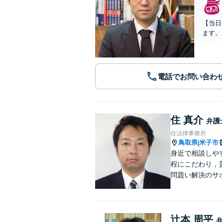
【当日
ます。
電話でお問い合わ
住 真介
弁護
住法律事務所
鳥取県
米子市
|
身近で相談しや
程にこだわり，
問題い解決のサ
辻本 周平