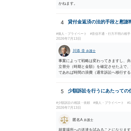
かねます。
4
貸付金返済の法的手段と慰謝
#個人・プライベート
#音信不通・行方不明の相手
2026年7月13日
川添 圭
弁護士
事案によって戦略は変わってきますし、弁
立替分（時期と金額）を確定させた上で、
であれば時間の浪費（通常訴訟へ移行する
相手方が遠方である場合は）対応が面倒な
も返ってこず、返済の目処も立たずで精神
5
少額訴訟を行うにあたっての
#少額訴訟の相談・依頼
#個人・プライベート
#
2026年7月13日
匿名A
弁護士
就業場所への送達を試みることになります