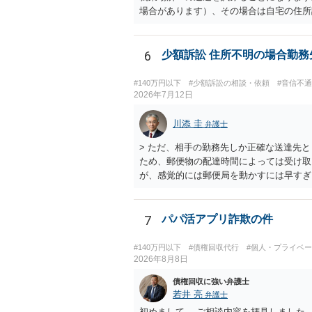
場合があります）、その場合は自宅の住所
6
少額訴訟 住所不明の場合勤
#140万円以下
#少額訴訟の相談・依頼
#音信不
2026年7月12日
川添 圭
弁護士
> ただ、相手の勤務先しか正確な送達先
ため、郵便物の配達時間によっては受け取
が、感覚的には郵便局を動かすには早すぎ
めない可能性もありますし、執行官送達に
7
パパ活アプリ詐欺の件
#140万円以下
#債権回収代行
#個人・プライベ
2026年8月8日
債権回収に強い弁護士
若井 亮
弁護士
初めまして。 ご相談内容を拝見しました