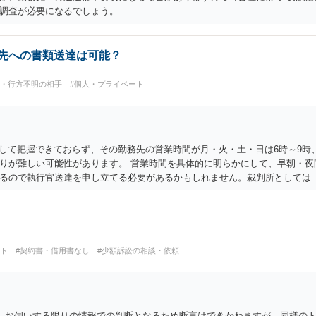
調査が必要になるでしょう。
務先への書類送達は可能？
通・行方不明の相手
#個人・プライベート
として把握できておらず、その勤務先の営業時間が月・火・土・日は6時～9時
りが難しい可能性があります。 営業時間を具体的に明らかにして、早朝・夜
るので執行官送達を申し立てる必要があるかもしれません。裁判所としては
は費用もかかりますので、まずは裁判所へ相談した方がよいと思います。
ート
#契約書・借用書なし
#少額訴訟の相談・依頼
。 お伺いする限りの情報での判断となるため断言はできかねますが、同様の