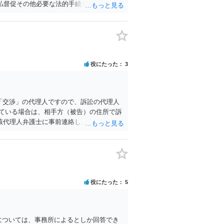
払督促その他必要な法的手続を直ちに講じ
め申し添えます。 本件は、貴殿自らが契約
の内部事情は、私に対する返還義務の発生
もって速やかに返金手続を履行されるよ
役にたった
3
「交渉」の代理人ですので、訴訟の代理人
ている場合は、相手方（被告）の住所で訴
該代理人弁護士に事前連絡し、引き続き訴
の受領を促すこともあります。 ラインの
士に委任するかも疑わしいのですが）も住
しかないように思えます。 以上、ご参考ま
役にたった
5
らいかについては、事務所によるとしか回答でき