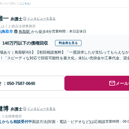
果について詳しくは
こちら
)
雄一
弁護士
インタビューを見る
人はくと総合法律事務所
県
鳥取市
鳥取駅
から徒歩4分
営業時間：本日定休日
|
140万円以下の債権回収
料金表を見る
場あり｜鳥取駅4分】【初回相談無料】「一度請求したが支払ってもらえな
！「スピーディな対応で回収可能性を最大化」未払い売掛金や工事代金、貸
せ
メール
健博
弁護士
インタビューを見る
とう法律事務所
県
からも相談受付中
面談方法(対面・電話・ビデオなど)は応相談
営業時間：06: