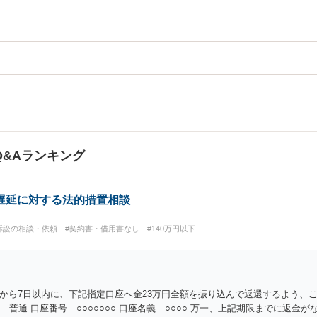
Q&Aランキング
遅延に対する法的措置相談
訴訟の相談・依頼
#契約書・借用書なし
#140万円以下
から7日以内に、下記指定口座へ金23万円全額を振り込んで返還するよう、こ
 普通 口座番号 ○○○○○○○ 口座名義 ○○○○ 万一、上記期限までに返