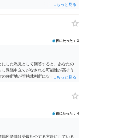
役にたった
3
とにした私見として回答すると、あなたの
もし異議申立てがなされる可能性が高そう
方の住所地が管轄裁判所になるため（特に
と思います。 なお、残念ながら、「連絡
。
役にたった
4
業場所送達は受取拒否する方針にしている