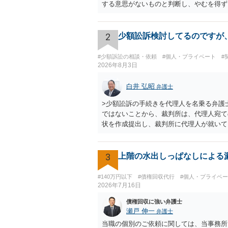
する意思がないものと判断し、やむを得ず
ます。 その際には、訴訟に要する費用そ
を解約したことによって生じた返還義務の
や履行時期には何ら影響を及ぼすものでは
2
少額訟訴検討してるのですが
う、強く求めます。 以上
#少額訴訟の相談・依頼
#個人・プライベート
#
2026年8月3日
白井 弘昭
弁護士
>少額訟訴の手続きを代理人を名乗る弁護
ではないことから、裁判所は、代理人宛て
状を作成提出し、裁判所に代理人が就いて
訟も受任するかを聞いたうえで、受任の意
やり取りでしか証拠がないと、実際の本人
所は明らかにしないでしょう。 何か本人
3
上階の水出しっぱなしによる漏
で。
#140万円以下
#債権回収代行
#個人・プライベ
2026年7月16日
債権回収に強い弁護士
瀬戸 伸一
弁護士
当職の個別のご依頼に関しては、当事務所HPか