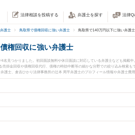
法律相談を投稿する
弁護士を探す
法律Q
弁護士
鳥取県で債権回収に強い弁護士
鳥取県で140万円以下に強い弁護
の債権回収に強い弁護士
士が4名見つかりました。初回面談無料や休日面談に対応している弁護士なども掲載
る売掛金回収や債権回収代行、債権の時効中断等の細かな分野での絞り込み検索も
真介弁護士、倉吉ひかり法律事務所の辻本 周平弁護士のプロフィール情報や弁護士費
トラブルを今すぐに弁護士に相談したい』『140万円以下の債権回収のトラブル解
相談できる鳥取県内の弁護士に相談予約したい』などでお困りの相談者さんにおすす