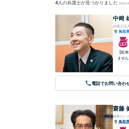
4
人の弁護士が見つかりました
(検索結
中﨑 
弁護士法
鳥取
【駐車
ません
電話でお問い合わ
齋藤 
銀座さい
鳥取