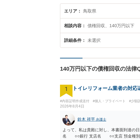
エリア
鳥取県
相談内容
債権回収、140万円以下
詳細条件
未選択
140万円以下の債権回収の法律
1
トイレリフォーム業者の対応
#内容証明作成送付
#個人・プライベート
#少額
2026年8月4日
鈴木 祥平
弁護士
よって、私は貴殿に対し、本書面到達の日
名 ○○銀行 支店名 ○○支店 預金種別