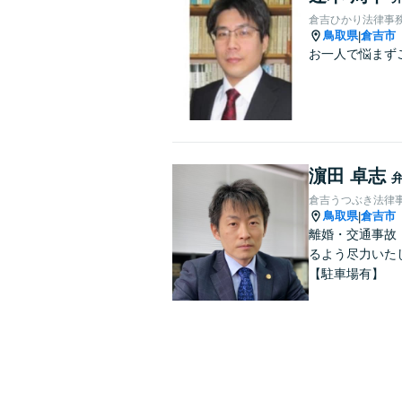
倉吉ひかり法律事
鳥取県
倉吉市
|
お一人で悩まず
濵田 卓志
倉吉うつぶき法律
鳥取県
倉吉市
|
離婚・交通事故
るよう尽力いた
【駐車場有】