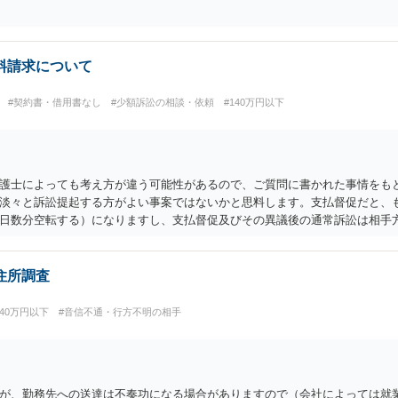
料請求について
#契約書・借用書なし
#少額訴訟の相談・依頼
#140万円以下
護士によっても考え方が違う可能性があるので、ご質問に書かれた事情をも
淡々と訴訟提起する方がよい事案ではないかと思料します。支払督促だと、
日数分空転する）になりますし、支払督促及びその異議後の通常訴訟は相手
場合があるからです。相手方の主張については、和解で減額を考慮すればよい
的ダメージが大きく」という理由では、慰謝料請求は通常は認められません
住所調査
140万円以下
#音信不通・行方不明の相手
が、勤務先への送達は不奏功になる場合がありますので（会社によっては就