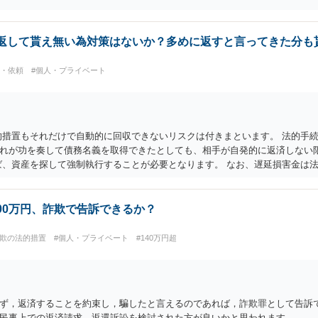
に返して貰え無い為対策はないか？多めに返すと言ってきた分も
談・依頼
#個人・プライベート
的措置もそれだけで自動的に回収できないリスクは付きまといます。 法的手
れが功を奏して債務名義を取得できたとしても、相手が自発的に返済しない
ば、資産を探して強制執行することが必要となります。 なお、遅延損害金は
どのように記載されているかにもよるので、何とも言えません。 ご参考にな
00万円、詐欺で告訴できるか？
詐欺の法的措置
#個人・プライベート
#140万円超
ず，返済することを約束し，騙したと言えるのであれば，詐欺罪として告訴で
民事上での返済請求，返還訴訟を検討された方が良いかと思われます。