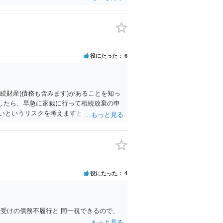
ます（民法１４４条）。（「強制執行債権」
と）が、強制執行の５年以上前の分は、時効
かりやすいでしょう。 > また、この様な
。「支払い意思表示があったと思われるエ
役にたった
6
続財産(債務も含みます)があることを知っ
したら、早急に家裁に行って相続放棄の申
いというリスクを考えますと、相続放棄の
記載いただいた事実関係を拝見するかぎ
役にたった
4
受けの債務不履行と 同一視できるので、