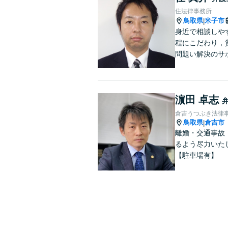
住法律事務所
鳥取県
米子市
|
身近で相談しや
程にこだわり，
問題い解決のサ
濵田 卓志
倉吉うつぶき法律
鳥取県
倉吉市
|
離婚・交通事故
るよう尽力いた
【駐車場有】