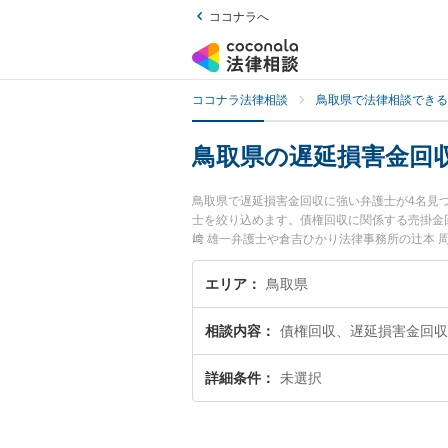
ココナラへ
ココナラ法律相談
鳥取県で法律相談できる
鳥取県の遅延損害金回
鳥取県で遅延損害金回収に強い弁護士が4名見
士を絞り込めます。債権回収に関係する売掛金
﨑 雄一弁護士や倉吉ひかり法律事務所の辻本
に発生した遅延損害金回収のトラブルを今すぐ
収を法律相談できる鳥取県内の弁護士に相談予
エリア
鳥取県
相談内容
債権回収、遅延損害金回収
詳細条件
未選択