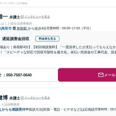
果について詳しくは
こちら
)
雄一
弁護士
インタビューを見る
人はくと総合法律事務所
県
鳥取市
鳥取駅
から徒歩4分
営業時間：09:00~17:00（平日）
|
遅延損害金回収
料金表を見る
場あり｜鳥取駅4分】【初回相談無料】「一度請求したが支払ってもらえな
！「スピーディな対応で回収可能性を最大化」未払い売掛金や工事代金、貸
せ
メール
健博
弁護士
インタビューを見る
とう法律事務所
県
からも相談受付中
面談方法(対面・電話・ビデオなど)は応相談
営業時間：06:0