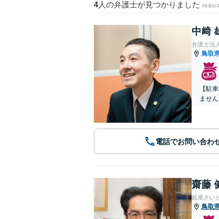
4
人の弁護士が見つかりました
(検索結
中﨑 
弁護士法
鳥取
【駐車
ません
電話でお問い合わ
齋藤 
銀座さい
鳥取