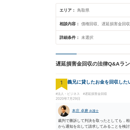
エリア
鳥取県
相談内容
債権回収、遅延損害金回収
詳細条件
未選択
遅延損害金回収の法律Q&Aラ
1
義兄に貸したお金を回収した
#法人・ビジネス
#遅延損害金回収
2020年7月29日
本庄 卓磨
弁護士
裁判で勝訴して判決を取ったとしても，相
から通知を出して請求してみることを検討