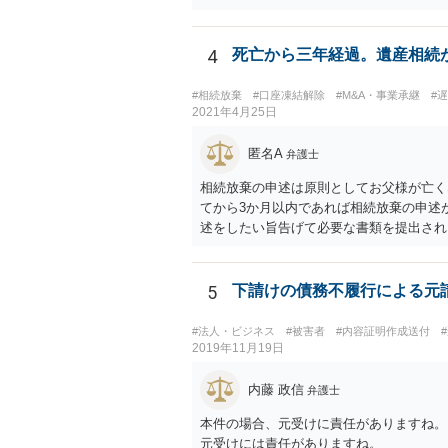
大きくならないとは思います。 ４） 援
が何を指すかが分かりません。時効にかか
の援用により消滅します。請求できるのは
4
死亡から三年経過。遺産相続
案件を請け負って頂けるものなのでしょう
ビデンス」のあたりを吟味する必要があり
#相続放棄
#口座凍結解除
#M&A・事業承継
#
2021年4月25日
匿名A
弁護士
相続放棄の申述は原則としてお父様が亡く
てから3か月以内であれば相続放棄の申述
述をしたい旨告げて必要な書類を提出され
申述にあたっては、法テラスの無料相談等
り、再婚相手のかたは既に相続放棄をされ
5
下請けの債務不履行による元
#法人・ビジネス
#被害者
#内容証明作成送付
2019年11月19日
内藤 政信
弁護士
本件の場合、元受けに責任がありますね。
元受けには責任がありますね。