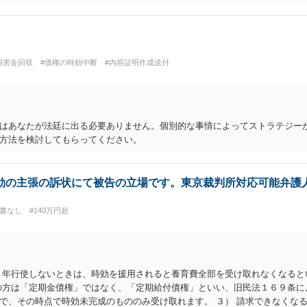
損害金回収
#債権の時効中断
#内容証明作成送付
はあなたが法廷に出る必要ありません。個別的な事情によってストラテジー
方法を検討してもらってください。
効の主張の訴状にて被告の立場です。東京裁判所対応可能弁護
用書なし
#140万円超
０年行使しないときは、時効を援用されると養育費全部を受け取れなくなると
の方は「定期金債権」ではなく、「定期給付債権」といい、旧民法１６９条によ
で、その時点で時効未完成のもののみ受け取れます。 ３） 請求できなくな