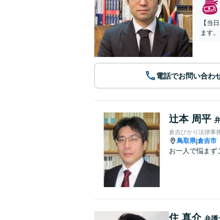
【当日
ます。
電話でお問い合わ
辻本 周平
倉吉ひかり法律事
鳥取県
倉吉市
|
お一人で悩まず
住 真介
弁護