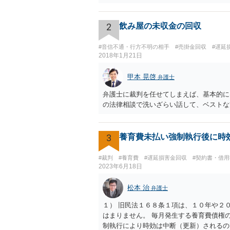
2
飲み屋の未収金の回収
#音信不通・行方不明の相手
#売掛金回収
#遅延
2018年1月21日
甲本 晃啓
弁護士
弁護士に裁判を任せてしまえば、基本的に
の法律相談で洗いざらい話して、ベストな
3
養育費未払い強制執行後に時
#裁判
#養育費
#遅延損害金回収
#契約書・借
2023年6月18日
松本 治
弁護士
１） 旧民法１６８条１項は、１０年や２
はまりません。 毎月発生する養育費債権
制執行により時効は中断（更新）されるの