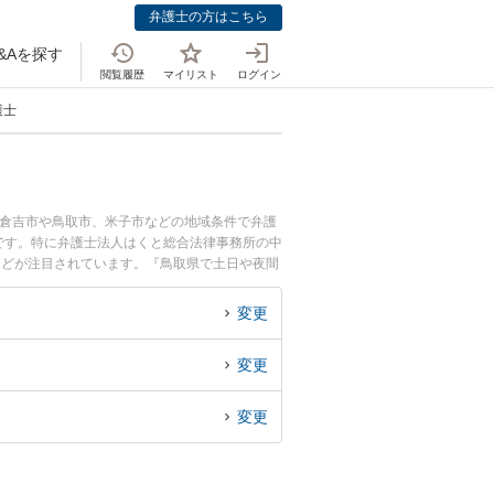
弁護士の方はこちら
&Aを探す
閲覧履歴
マイリスト
ログイン
護士
に倉吉市や鳥取市、米子市などの地域条件で弁護
です。特に弁護士法人はくと総合法律事務所の中
などが注目されています。『鳥取県で土日や夜間
士を検索したい』『初回相談無料で遅延損害金回
変更
変更
変更