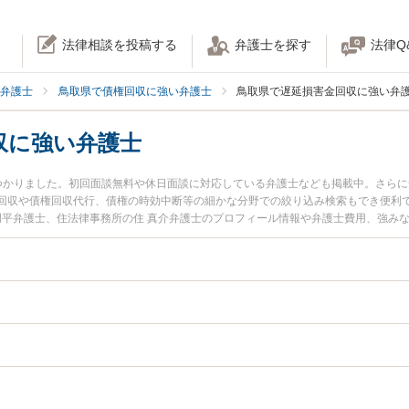
法律相談を投稿する
弁護士を探す
法律Q
弁護士
鳥取県で債権回収に強い弁護士
鳥取県で遅延損害金回収に強い弁
収に強い弁護士
つかりました。初回面談無料や休日面談に対応している弁護士なども掲載中。さら
回収や債権回収代行、債権の時効中断等の細かな分野での絞り込み検索もでき便利
 周平弁護士、住法律事務所の住 真介弁護士のプロフィール情報や弁護士費用、強み
に弁護士に相談したい』『遅延損害金回収のトラブル解決の実績豊富な近くの弁護
約したい』などでお困りの相談者さんにおすすめです。