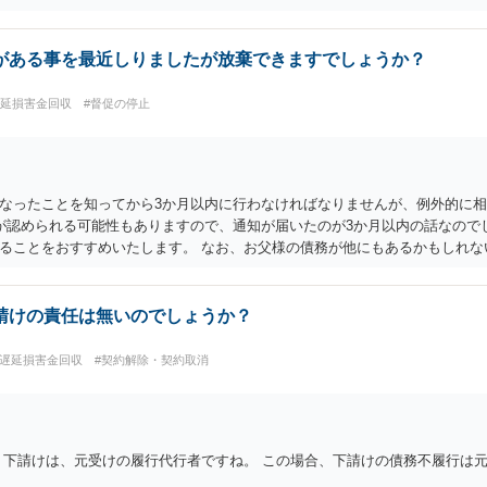
用が認められれば、時効が完成していた債権は、起算日にさかのぼって消滅し
らない部分は、引き続き強制執行可能です。） ５） 約束した支払日（月ご
、それ以降の分となります。未払の発生より、強制執行を基準に考えた方が分
がある事を最近しりましたが放棄できますでしょうか？
か？ こちらの立場を主張する余地があれば、依頼する価値はあると思います
そうです。
遅延損害金回収
#督促の停止
なったことを知ってから3か月以内に行わなければなりませんが、例外的に相
が認められる可能性もありますので、通知が届いたのが3か月以内の話なので
ることをおすすめいたします。 なお、お父様の債務が他にもあるかもしれな
を利用して弁護士に相談することも十分考えられるかと存じます。また、ご
ている可能性があるかもしれません。
請けの責任は無いのでしょうか？
#遅延損害金回収
#契約解除・契約取消
 下請けは、元受けの履行代行者ですね。 この場合、下請けの債務不履行は元