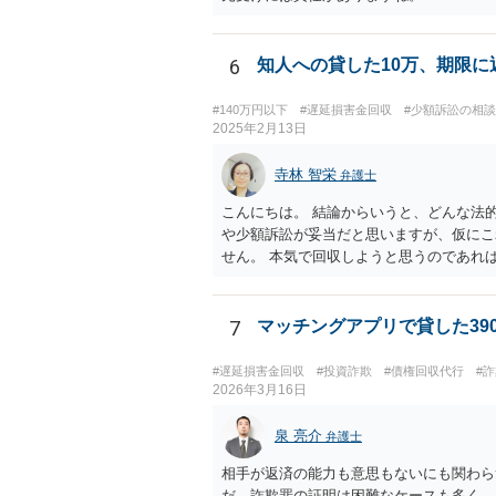
6
知人への貸した10万、期限
#140万円以下
#遅延損害金回収
#少額訴訟の相
2025年2月13日
寺林 智栄
弁護士
こんにちは。 結論からいうと、どんな法
や少額訴訟が妥当だと思いますが、仮にこ
せん。 本気で回収しようと思うのであれ
の12万円を回収できるかどうかは書面上
7
マッチングアプリで貸した39
#遅延損害金回収
#投資詐欺
#債権回収代行
#
2026年3月16日
泉 亮介
弁護士
相手が返済の能力も意思もないにも関わら
だ，詐欺罪の証明は困難なケースも多く，