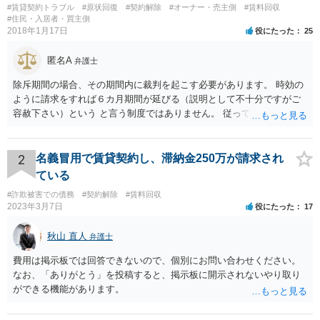
#賃貸契約トラブル
#原状回復
#契約解除
#オーナー・売主側
#賃料回収
#住民・入居者・買主側
2018年1月17日
役にたった
25
匿名A
弁護士
除斥期間の場合、その期間内に裁判を起こす必要があります。 時効の
ように請求をすれば６カ月期間が延びる（説明として不十分ですがご
容赦下さい）という と言う制度ではありません。 従って、理論上は１
年経過していますので、既に支払義務はありません。
2
名義冒用で賃貸契約し、滞納金250万が請求され
ている
#詐欺被害での債務
#契約解除
#賃料回収
2023年3月7日
役にたった
17
秋山 直人
弁護士
費用は掲示板では回答できないので、個別にお問い合わせください。
なお、「ありがとう」を投稿すると、掲示板に開示されないやり取り
ができる機能があります。