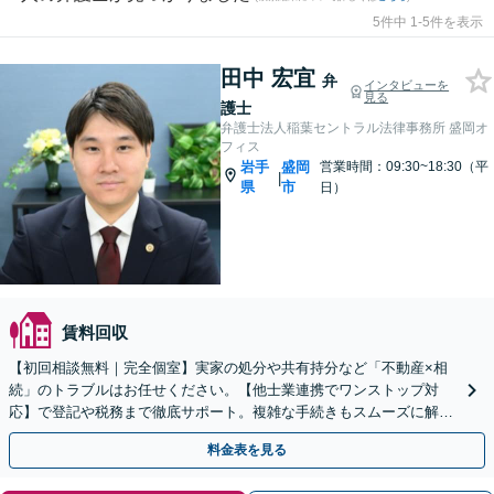
5件中 1-5件を表示
田中 宏宜
弁
インタビューを
見る
護士
弁護士法人稲葉セントラル法律事務所 盛岡オ
フィス
岩手
盛岡
営業時間：09:30~18:30（平
|
県
市
日）
賃料回収
【初回相談無料｜完全個室】実家の処分や共有持分など「不動産×相
続」のトラブルはお任せください。【他士業連携でワンストップ対
応】で登記や税務まで徹底サポート。複雑な手続きもスムーズに解決
へ導きます。【WEB面談可】【出張相談も対応】
料金表を見る