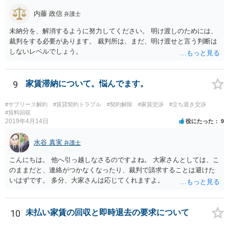
内藤 政信
弁護士
未納分を、解消するように努力してください。 明け渡しのためには、
裁判をする必要があります。 裁判所は、まだ、明け渡せと言う判断は
しないレベルでしょう。
9
家賃滞納について。悩んでます。
#サブリース解約
#賃貸契約トラブル
#契約解除
#家賃交渉
#立ち退き交渉
#賃料回収
2019年4月14日
役にたった
9
水谷 真実
弁護士
こんにちは。 他へ引っ越しなさるのですよね。 大家さんとしては、こ
のままだと、連絡がつかなくなったり、裁判で請求することは避けた
いはずです。 多分、大家さんは応じてくれますよ。
10
未払い家賃の回収と即時退去の要求について