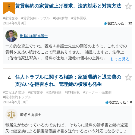
3
賃貸契約の家賃値上げ要求、法的対応と対策方法
#家賃交渉
#賃貸契約トラブル
#契約解除
#賃料回収
2024年9月9日
役にたった
12
田嶋 祥宏
弁護士
一方的な貸主ですね。匿名Ａ弁護士先生の回答のように、これまでの
賃料を支払い続けることで問題ありません。 補足しますと、法律上
（借地借家法32条）、賃料が土地・建物の価格の上昇などの経済事情
の変動や、近隣の同種建物の賃料と比較して「不相当となったとき」
は、「契約条件にかかわらず」、当事者は賃料の増減を請求できる、
とされています。 「不相当」かどうかは、貸主から、近隣相場の上昇
4
住人トラブルに関する相談：家賃滞納と退去費の
を示す同種賃貸物件の根拠資料などを提示してもらわないと判断でき
支払いを拒否され、管理鍵の横領も発生
ませんよね。ご相談者様のケースでは、こうした資料が示されていな
#立ち退き交渉
#家賃交渉
#契約解除
#賃料回収
#オーナー・売主側
いと思われることと、１０％が相当がどうかが分からないので、「不
#賃貸契約トラブル
相当」という判断ができないから賃料増額には応じないという主張が
2024年5月18日
役にたった
8
できます。 なお、賃貸借契約書には「家賃の変更は貸主・借主間の合
意の上で行う」という特約があるとのことですが、最高裁判例（S56.
匿名A
弁護士
4.20）では、このような特約があっても協議を経ない増額請求も有効
とされているため（本当に賃料が不相当であれば特約に拘束されるの
転居先がわかっているのであれば、 そちらに賃料の請求書と鍵の返還
は不合理だからという考え方です。「契約条件にかかわらず」とはそ
又は鍵交換による損害賠償請求書を送付するという対応になるでしょ