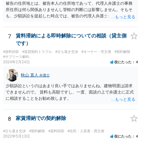
依頼となるかもわからず、着手金額もなんともいえないと思います。
被告の住所地とは、被告本人の住所地であって、代理人弁護士の事務
複数事務所にあたり、着手金額を確認されるとよいと思います。 ３・
所住所は何ら関係ありませんし管轄の判断には影響しません。そもそ
弁護士が依頼を受ければ代わりに裁判所とのやりとりを行うことが可
も、少額訴訟を提起した時点では、被告の代理人弁護士には民事訴訟
能です。双方に弁護士がついていればウェブ会議で裁判を実施する場
法の訴訟代理人としての地位はまだないからです。
合もあるでしょう。 ただし、ご本人さんも同行してもらう必要が和解
協議の場合だとあると思います。
7
賃料滞納による即時解除についての相談（貸主側
です）
#賃料回収
#賃貸契約トラブル
#立ち退き交渉
#オーナー・売主側
#契約解除
#サブリース解約
2024年2月24日
役にたった
4
秋山 直人
弁護士
少額訴訟というのはあまり良い手ではありませんね。建物明渡は請求
できませんので。 賃料も高額ですし、一度、面談の上で弁護士に正式
に相談することをお勧め致します。
8
家賃滞納での契約解除
#立ち退き交渉
#契約解除
#賃料回収
#住民・入居者・買主側
2022年5月13日
役にたった
4