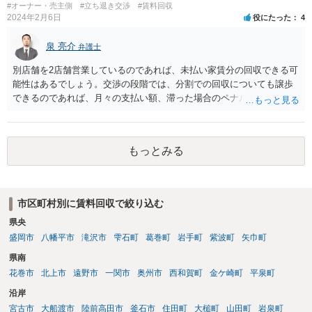
#オーナー・売主側
#立ち退き交渉
#賃料回収
2024年2月6日
役にたった
4
泉 亮介
弁護士
別店舗を2店舗営業しているのであれば、未払い家賃分の回収できる可
能性はあるでしょう。交渉の段階では、分割での回収についても譲歩
できるのであれば、月々の支払い額、滞った場合のペナルティ等を定
め合意書を交わしておくと良いでしょう。 まず内容証明と裁判外交渉
で行い、相手方の対応次第では訴訟を検討するという形の方が、交渉
で解決した場合弁護士費用も安くなるためで良いかと思われます。
もっとみる
市区町村別に賃料回収で絞り込む
県央
盛岡市
八幡平市
滝沢市
雫石町
葛巻町
岩手町
紫波町
矢巾町
県南
花巻市
北上市
遠野市
一関市
奥州市
西和賀町
金ケ崎町
平泉町
沿岸
宮古市
大船渡市
陸前高田市
釜石市
住田町
大槌町
山田町
岩泉町