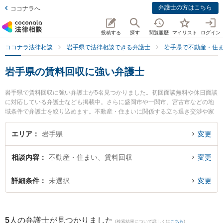
弁護士の方はこちら
ココナラへ
投稿する
探す
閲覧履歴
マイリスト
ログイン
ココナラ法律相談
岩手県で法律相談できる弁護士
岩手県で不動産・住
岩手県の賃料回収に強い弁護士
岩手県で賃料回収に強い弁護士が5名見つかりました。初回面談無料や休日面談
に対応している弁護士なども掲載中。さらに盛岡市や一関市、宮古市などの地
域条件で弁護士を絞り込めます。不動産・住まいに関係する立ち退き交渉や家
賃交渉、不動産契約解除等の細かな分野での絞り込み検索もでき便利です。特
に弁護士法人稲葉セントラル法律事務所 盛岡オフィスの田中 宏宜弁護士や北奥
エリア
岩手県
変更
法律事務所の小保内 義和弁護士、鈴木法律事務所の鈴木 亮弁護士のプロフィー
ル情報や弁護士費用、強みなどが注目されています。『岩手県で土日や夜間に
相談内容
不動産・住まい、賃料回収
変更
発生した賃料回収のトラブルを今すぐに弁護士に相談したい』『賃料回収のト
ラブル解決の実績豊富な近くの弁護士を検索したい』『初回相談無料で賃料回
収を法律相談できる岩手県内の弁護士に相談予約したい』などでお困りの相談
詳細条件
未選択
変更
者さんにおすすめです。
5
人の弁護士が見つかりました
(検索結果について詳しくは
こちら
)