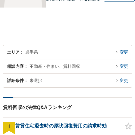
交通事故、遺産相続を中心と
して、一般民事、刑事事件に
ついて幅広く取り扱いしてお
ります。何かお困りごとがご
ざいましたら、お気軽にご相
談ください。
エリア
岩手県
変更
相談内容
不動産・住まい、賃料回収
変更
詳細条件
未選択
変更
賃料回収の法律Q&Aランキング
1
賃貸住宅退去時の原状回復費用の請求時効