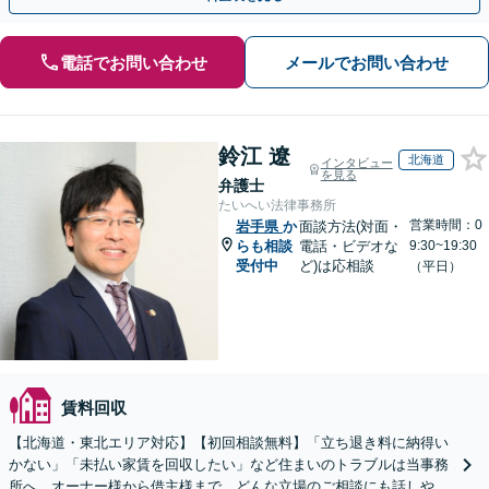
電話でお問い合わせ
メールでお問い合わせ
鈴江 遼
北海道
インタビュー
を見る
弁護士
たいへい法律事務所
営業時間：0
岩手県
か
面談方法(対面・
らも相談
電話・ビデオな
9:30~19:30
受付中
ど)は応相談
（平日）
賃料回収
【北海道・東北エリア対応】【初回相談無料】「立ち退き料に納得い
かない」「未払い家賃を回収したい」など住まいのトラブルは当事務
所へ。オーナー様から借主様まで、どんな立場のご相談にも話しやす