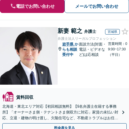
電話でお問い合わせ
メールでお問い合わせ
新妻 範之
弁護士
宮城県
弁護士法人リーガルプロフェッション
営業時間：0
岩手県
か
面談方法(対面・
らも相談
電話・ビデオな
9:00~17:30
受付中
ど)は応相談
（平日）
賃料回収
北海道・東北エリア対応【初回相談無料】【9名弁護士在籍する事務
所】「オーナーさま側・テナントさま側双方に対応」家賃の未払い対
応、立退・建物の明け渡し、欠陥住宅など、不動産トラブルはお任せ
ください「早期相談で損失を最小限に」
料金表を見る