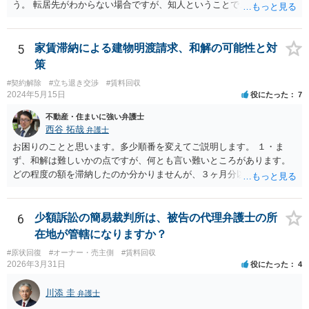
ういう意味です。）、契約違反だから増額には応じないという理論で
う。 転居先がわからない場合ですが、知人ということで、連絡がつく
はなく、上記のとおり、「不相当」かどうかが判断できないから、と
のであれば、そちらに連絡をしてという形ですが、知人間ということ
いう理論になると思います。 そして、法律上、増額協議が整わない場
で、適切な対応が望めない場合は、債権回収を弁護士に依頼すること
合、増額を正当とする判決が確定するまでは相当な賃料（※現在の賃
をご検討ください。
5
家賃滞納による建物明渡請求、和解の可能性と対
料）を支払えば足りる、とされています。 もし、貸主が「現在の賃料
策
なら受け取らない」などと言った場合は、最寄りの法務局に現在の賃
#契約解除
#立ち退き交渉
#賃料回収
料を供託してください。賃料を支払わないと契約が解除される可能性
2024年5月15日
役にたった
7
がありますので、注意が必要です。
不動産・住まいに強い弁護士
西谷 拓哉
弁護士
お困りのことと思います。多少順番を変えてご説明します。 １・ま
ず、和解は難しいかの点ですが、何とも言い難いところがあります。
どの程度の額を滞納したのか分かりませんが、３ヶ月分以上滞納した
り、これまで繰り返し賃料滞納があったりすると、 信頼関係が破壊さ
れたと評価され、来月払えるからと言って、大家があなたとの賃貸借
契約が解約できることに変わりなくなってしまうからです。 そのよう
6
少額訴訟の簡易裁判所は、被告の代理弁護士の所
な場合、相手が、「もう出て行って欲しい」と考えていれば、引き続
在地が管轄になりますか？
き居住する前提での和解は難しい可能性があります。 ２・弁護士が事
#原状回復
#オーナー・売主側
#賃料回収
件の見通しをたてるにも、賃料滞納状況で見立てが変わりますし、そ
2026年3月31日
役にたった
4
もそも賃料滞納状況によってはご希望に沿える活動を保障できず、 依
頼を受けられないかもしれないです。依頼を受けるにしても厳しめの
川添 圭
弁護士
リスクを踏まえた上でのものとなる可能性があります。 定型的な事件