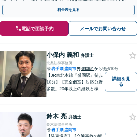
い弁護士が対応します。ＷＥＢ面談可。
料金表を見る
電話で面談予約
メールでお問い合わせ
小保内 義和
弁護士
北奥法律事務所
岩手県
盛岡市
盛岡駅
から徒歩10分
|
【JR東北本線『盛岡駅』徒歩
詳細を見
10分】【完全個室】対応分野
る
多数。20年以上の経験と様々
な分野での膨大な実績を活か
し「貴方に会えて良かった」
と感じていただける最善の解
鈴木 亮
決を目指します。 お気軽にご
弁護士
お相談ください。
鈴木法律事務所
岩手県
盛岡市
|
【駐車場有】【交通事故の解