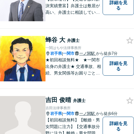
詳細を見
決実績豊富】弁護士は敷居が
る
高い、弁護士に相談していい
ことなのかわからないという
思いをお持ちの方にも、気軽
に相談していただける弁護士
を目指しています。どんなこ
蜂谷 大
弁護士
とでもお気軽にご相談くださ
一関はちや法律事務所
い。
岩手県
一関市
一ノ関駅
から徒歩7分
|
★初回相談無料★ ★一関市
詳細を見
出身の弁護士★ 交通事故、相
る
続、男女関係等お困りごとが
ございましたらご連絡くださ
い。
吉田 俊晴
弁護士
吉田法律事務所
岩手県
一関市
一ノ関駅
から徒歩6分
|
【初回相談無料】【離婚・男
詳細を見
女問題に注力】【交通事故分
る
野に注力】離婚・男女問題、