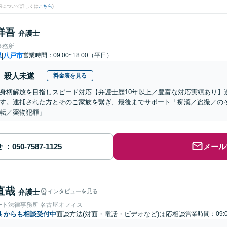
果について詳しくは
こちら
)
祥吾
弁護士
事務所
県
八戸市
営業時間：09:00~18:00（平日）
|
殺人未遂
料金表を見る
身柄解放を目指しスピード対応【弁護士歴10年以上／豊富な対応実績あり】
す。逮捕された方とそのご家族を繋ぎ、最後までサポート「痴漢／盗撮／の
転／薬物犯罪」
せ
メール
直哉
弁護士
インタビューを見る
ート法律事務所 名古屋オフィス
県
からも相談受付中
面談方法(対面・電話・ビデオなど)は応相談
営業時間：09:0