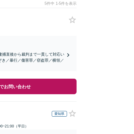
5件中 1-5件を表示
逮捕直後から裁判まで一貫して対応い
ぞき／暴行／傷害罪／窃盗罪／横領／
でお問い合わせ
愛知県
0~21:00（平日）