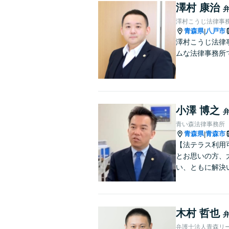
澤村 康治
澤村こうじ法律事
青森県
八戸市
|
澤村こうじ法律
ムな法律事務所
小澤 博之
青い森法律事務所
青森県
青森市
|
【法テラス利用
とお思いの方、
い、ともに解決
木村 哲也
弁護士法人青森リー