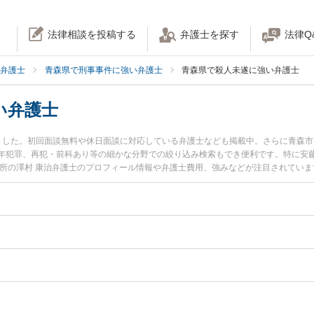
法律相談を投稿する
弁護士を探す
法律Q
弁護士
青森県で刑事事件に強い弁護士
青森県で殺人未遂に強い弁護士
い弁護士
ました。初回面談無料や休日面談に対応している弁護士なども掲載中。さらに青森
年犯罪、再犯・前科あり等の細かな分野での絞り込み検索もでき便利です。特に安藤
務所の澤村 康治弁護士のプロフィール情報や弁護士費用、強みなどが注目されてい
殺人未遂のトラブル解決の実績豊富な近くの弁護士を検索したい』『初回相談無料
おすすめです。