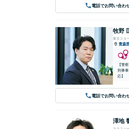
電話でお問い合わ
牧野 
東京スタ
青森
【警察
刑事事
応】
電話でお問い合わ
澤地 
ネクスパ