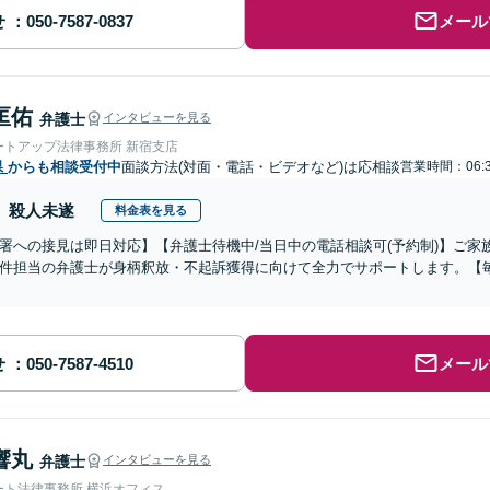
せ
メール
匡佑
弁護士
インタビューを見る
ートアップ法律事務所 新宿支店
県
からも相談受付中
面談方法(対面・電話・ビデオなど)は応相談
営業時間：06:3
殺人未遂
料金表を見る
署への接見は即日対応】【弁護士待機中/当日中の電話相談可(予約制)】ご
件担当の弁護士が身柄釈放・不起訴獲得に向けて全力でサポートします。【毎
せ
メール
響丸
弁護士
インタビューを見る
ート法律事務所 横浜オフィス