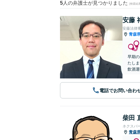
5
人の弁護士が見つかりました
(検索結
安藤 
安藤法律
青森
早期の
たしま
飲酒運
電話でお問い合わ
柴田 
ネクスパ
青森