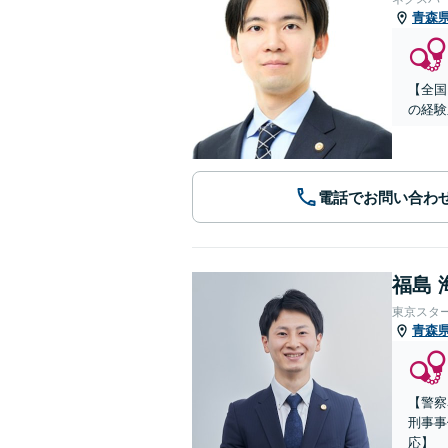
青森
【全国
の経験
電話でお問い合わ
福島 
東京スタ
青森
【警察
刑事事
応】