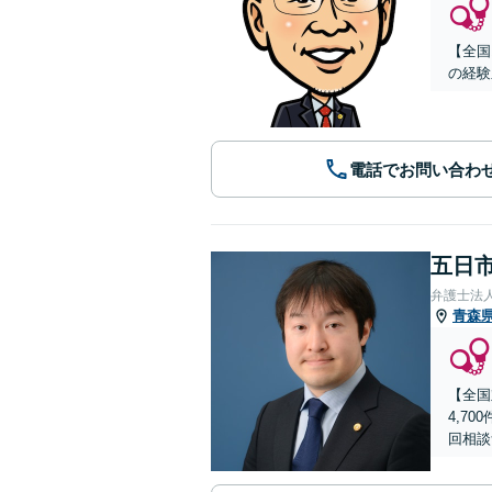
【全国
の経験
電話でお問い合わ
五日市
弁護士法
青森
【全国
4,7
回相談