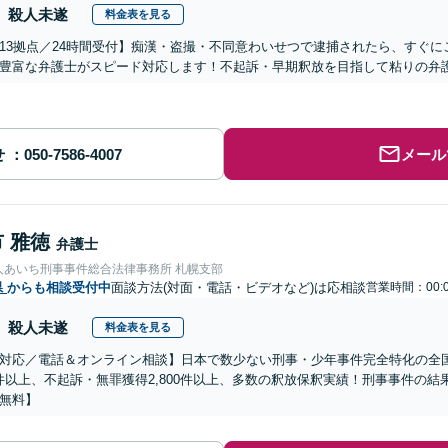
殺人未遂
料金表を見る
13拠点／24時間受付】痴漢・盗撮・不同意わいせつで逮捕されたら、すぐ
豊富な弁護士がスピード対応します！不起訴・早期釈放を目指して粘りの弁
せ
メール
 雅徳
弁護士
人あいち刑事事件総合法律事務所 札幌支部
県
からも相談受付中
面談方法(対面・電話・ビデオなど)は応相談
営業時間：00:0
殺人未遂
料金表を見る
対応／電話＆オンライン相談】日本で数少ない刑事・少年事件完全特化の全
00件以上、不起訴・無罪獲得2,800件以上、多数の釈放保釈実績！刑事事件の
無料】