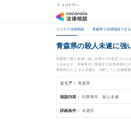
ココナラへ
ココナラ法律相談
青森県で法律相談できる
青森県の殺人未遂に強
青森県で殺人未遂に強い弁護士が5名見つかり
り込めます。刑事事件に関係する加害者側や少
事務所の三上 大介弁護士、澤村こうじ法律事
のトラブルを今すぐに弁護士に相談したい』『
相談予約したい』などでお困りの相談者さんに
エリア
青森県
相談内容
刑事事件、殺人未遂
詳細条件
未選択