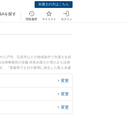
弁護士の方はこちら
&Aを探す
閲覧履歴
マイリスト
ログイン
市や八戸市、弘前市などの地域条件で弁護士を絞
法律事務所の安藤 祥吾弁護士や雪のまち法律
ます。『青森県で土日や夜間に発生した殺人未遂
で殺人未遂を法律相談できる青森県内の弁護士に
変更
変更
変更