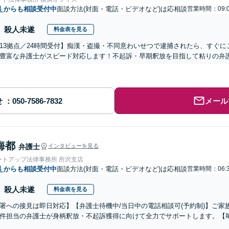
県
からも相談受付中
面談方法(対面・電話・ビデオなど)は応相談
営業時間：09:0
殺人未遂
料金表を見る
13拠点／24時間受付】痴漢・盗撮・不同意わいせつで逮捕されたら、すぐ
豊富な弁護士がスピード対応します！不起訴・早期釈放を目指して粘りの弁
せ
メール
海都
弁護士
インタビューを見る
ートアップ法律事務所 所沢支店
県
からも相談受付中
面談方法(対面・電話・ビデオなど)は応相談
営業時間：06:3
殺人未遂
料金表を見る
署への接見は即日対応】【弁護士待機中/当日中の電話相談可(予約制)】ご
件担当の弁護士が身柄釈放・不起訴獲得に向けて全力でサポートします。【毎