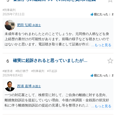
#刑事裁判
2026年7月11日
役にたった
2
肥田 弘昭
弁護士
未成年者をつれまわしたとのことでしょうか。元同僚の人柄などを身
上経歴の裏付けの可能性があります。前職の様子などを聴きたいので
はないかと思います。電話聴き取り書として証拠が作成される可能性
はあります。刑事事件の身上経歴の証拠になるかもしれません。ご参
考にしてください。
6
確実に起訴されると思っていましたが…
#被害者
#執行猶予
#刑事裁判
#不起訴
2026年8月4日
役にたった
2
西浦 嘉博
弁護士
一つの対応案として、検察官に対して、ご自身の離婚に対する意向、
離婚無効訴訟を提起していない理由、今後の体調面・金銭面の状況好
転に伴う離婚無効訴訟の提起の見通し等を整理された上で、書面とし
て提出されることを検討されてみてはいかがでしょうか。 少なくとも
検察官の処分判断の際、相談者さんの意向を示す証拠の一つとして位