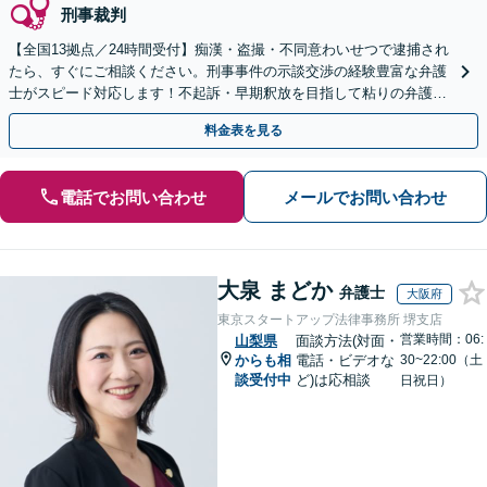
刑事裁判
【全国13拠点／24時間受付】痴漢・盗撮・不同意わいせつで逮捕され
たら、すぐにご相談ください。刑事事件の示談交渉の経験豊富な弁護
士がスピード対応します！不起訴・早期釈放を目指して粘りの弁護活
動を行います。
料金表を見る
電話でお問い合わせ
メールでお問い合わせ
大泉 まどか
弁護士
大阪府
東京スタートアップ法律事務所 堺支店
営業時間：06:
山梨県
面談方法(対面・
からも相
電話・ビデオな
30~22:00（土
談受付中
ど)は応相談
日祝日）