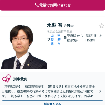
電話でお問い合わせ
永淵 智
弁護士
永淵総合法律事務所
山
甲
甲府駅
から
営業時間：本
梨
府
|
日定休日
徒歩3分
県
市
刑事裁判
【甲府駅3分】【初回面談無料】【即日接見】元東京地検検事弁護士
と連携し、捜査機関の行動や考え方を踏まえた的確な対応が可能で
す。一刻も早く、もとの日常に戻れるよう支援いたします。お早めに
ご相談ください【休日・夜間面談可】【オンライン面談可】
料金表を見る