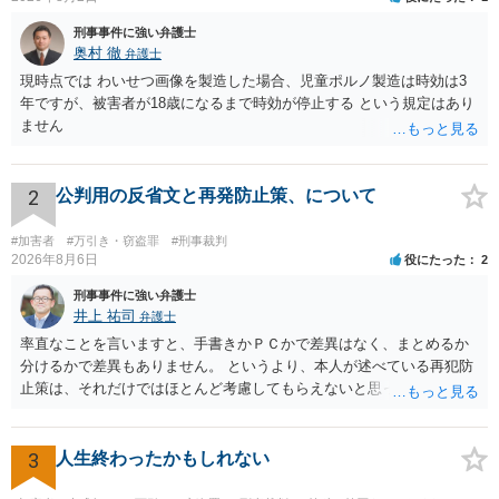
刑事事件に強い弁護士
奥村 徹
弁護士
現時点では わいせつ画像を製造した場合、児童ポルノ製造は時効は3
年ですが、被害者が18歳になるまで時効が停止する という規定はあり
ません
2
公判用の反省文と再発防止策、について
#加害者
#万引き・窃盗罪
#刑事裁判
2026年8月6日
役にたった
2
刑事事件に強い弁護士
井上 祐司
弁護士
率直なことを言いますと、手書きかＰＣかで差異はなく、まとめるか
分けるかで差異もありません。 というより、本人が述べている再犯防
止策は、それだけではほとんど考慮してもらえないと思った方が良い
です。 提出するのであれば、 ・具体的に自身が受けているプログラム
やカウンセリング・治療の内容 ・利用している再犯防止策（例えば保
護観察所と連携した職業支援の内容や具体的な就労・監督状況） ・監
3
人生終わったかもしれない
督者の証言 など、証拠で担保された客観性と実現可能性があるもので