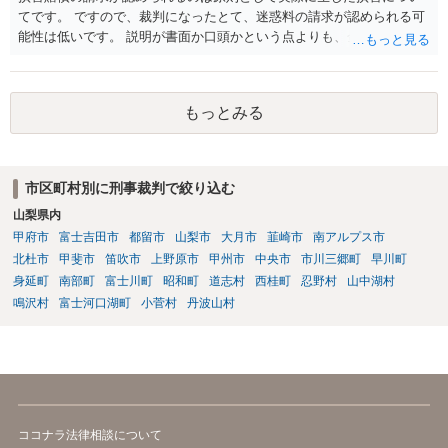
てです。 ですので、裁判になったとて、迷惑料の請求が認められる可
能性は低いです。 説明が書面か口頭かという点よりも、金銭を支払う
のであれば支払う際に書面（示談書）を作成することが重要です。何
も書面を作らなかった場合、支払ったとしても、受け取っていないと
言われてしまうことや追加で支払いを求められることがあります。
もっとみる
市区町村別に刑事裁判で絞り込む
山梨県内
甲府市
富士吉田市
都留市
山梨市
大月市
韮崎市
南アルプス市
北杜市
甲斐市
笛吹市
上野原市
甲州市
中央市
市川三郷町
早川町
身延町
南部町
富士川町
昭和町
道志村
西桂町
忍野村
山中湖村
鳴沢村
富士河口湖町
小菅村
丹波山村
ココナラ法律相談について