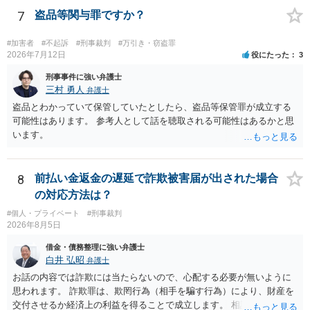
置づけられる様に思われます。 より詳細についてお聞きになりたい場
7
盗品等関与罪ですか？
合、最寄りの法律事務所での相談を検討ください
#加害者
#不起訴
#刑事裁判
#万引き・窃盗罪
2026年7月12日
役にたった
3
刑事事件に強い弁護士
三村 勇人
弁護士
盗品とわかっていて保管していたとしたら、盗品等保管罪が成立する
可能性はあります。 参考人として話を聴取される可能性はあるかと思
います。
8
前払い金返金の遅延で詐欺被害届が出された場合
の対応方法は？
#個人・プライベート
#刑事裁判
2026年8月5日
借金・債務整理に強い弁護士
白井 弘昭
弁護士
お話の内容では詐欺には当たらないので、心配する必要が無いように
思われます。 詐欺罪は、欺罔行為（相手を騙す行為）により、財産を
交付させるか経済上の利益を得ることで成立します。 相談者さんは、