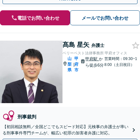
電話でお問い合わせ
メールでお問い合わせ
髙島 星矢
弁護士
ベリーベスト法律事務所 甲府オフィス
山
甲
甲府駅
か
営業時間：09:30~1
梨
府
|
8:00（土日祝日）
ら徒歩6分
県
市
刑事裁判
【初回相談無料／全国どこでもスピード対応】元検事の弁護士が率い
る刑事事件専門チームが、幅広い犯罪の加害者弁護に対応。