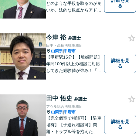
詳細を見
どのような手段を取るのが良
る
いか、法的な観点からアドバ
イスさせていただきます。お
気軽にご相談ください。
今津 裕
弁護士
田中・高橋法律事務所
山梨県
甲府市
|
【甲府駅15分】【離婚問題】
詳細を見
年間100件以上の相談に対応
る
してきた経験値が強み！「離
婚する決意が固まっていな
い」という方のご相談もお待
ちしています【相続】遺言書
の作成や相続人の紛争解決ま
田中 悟史
弁護士
で幅広く対応できます【初回
アウル総合法律事務所
面談無料】
山梨県
甲府市
|
【完全個室で相談可】【駐車
詳細を見
場有】【子連れ相談可】問
る
題・トラブル等を抱えた、ま