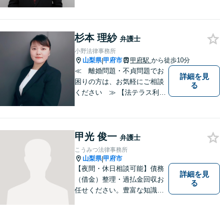
たは、未然に防ぎたいとお考
えの場合には、お気軽にご相
談ください。 法的な観点から
分析し、解決に向けてどのよ
杉本 理紗
弁護士
うな方法・手段を取ることが
小野法律事務所
良いのか等を助言させていた
山梨県
甲府市
甲府駅
から徒歩10分
|
だきます。
≪ 離婚問題・不貞問題でお
詳細を見
困りの方は、お気軽にご相談
る
ください ≫ 【法テラス利用
可能】【個室での相談】 離
婚・不貞の問題は、他人に相
談しにくいと思いますが、弁
甲光 俊一
護士には、守秘義務がありま
弁護士
すので、ご安心してご相談を
こうみつ法律事務所
いただければと思います。
山梨県
甲府市
|
【夜間・休日相談可能】債務
詳細を見
（借金）整理・過払金回収お
る
任せください。豊富な知識・
経験を生かしてあなたの生活
再建を全力でサポートいたし