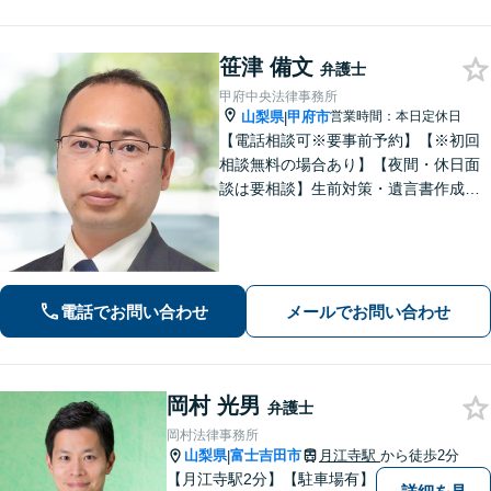
笹津 備文
弁護士
甲府中央法律事務所
山梨県
甲府市
営業時間：本日定休日
|
【電話相談可※要事前予約】【※初回
相談無料の場合あり】【夜間・休日面
談は要相談】生前対策・遺言書作成は
「出張サービスあり！」他士業連携に
よる不動産を含む財産分与・遺産分割
／債務整理で生活再建も／交通事故の
示談交渉【法テラス相談利用可※事件
による】
電話でお問い合わせ
メールでお問い合わせ
岡村 光男
弁護士
岡村法律事務所
山梨県
富士吉田市
月江寺駅
から徒歩2分
|
【月江寺駅2分】【駐車場有】