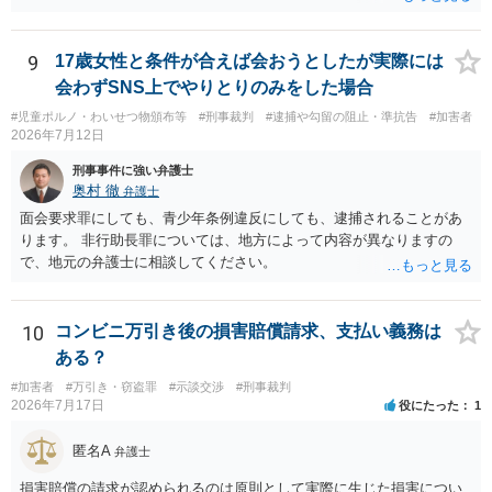
お金が返金できないというだけで、何ら相手を騙していません。 です
ので、詐欺罪の実行行為性が無く罪に問うことはできません。 おそら
く、相手が真実を話せば警察も取り合わないと思いますが、虚偽の内
9
17歳女性と条件が合えば会おうとしたが実際には
容を述べた場合は、捜査はあるかもしれません。 ただし、捜査におい
会わずSNS上でやりとりのみをした場合
て、真実を説明すれば、「ちゃんと返しなさいよ」程度の注意で済む
#児童ポルノ・わいせつ物頒布等
#刑事裁判
#逮捕や勾留の阻止・準抗告
#加害者
ことだと思われます。 また、返せるお金が無いのであれば、返せない
2026年7月12日
のは致し方ありません。真摯に分割して支払うことを相手に告げてい
くのみでしょう。 以上、ご参考まで。
刑事事件に強い弁護士
奥村 徹
弁護士
面会要求罪にしても、青少年条例違反にしても、逮捕されることがあ
ります。 非行助長罪については、地方によって内容が異なりますの
で、地元の弁護士に相談してください。
10
コンビニ万引き後の損害賠償請求、支払い義務は
ある？
#加害者
#万引き・窃盗罪
#示談交渉
#刑事裁判
2026年7月17日
役にたった
1
匿名A
弁護士
損害賠償の請求が認められるのは原則として実際に生じた損害につい