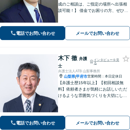
成のご相談は、ご指定の場所へ出張相
談可能！】 借金でお困りの方、ぜひご
相談ください。【法テラス相談制度利
用可（法人不可）】 法人破産にも対応
可能。借金問題で困ったらまず相談
電話でお問い合わせ
メールでお問い合わせ
を！
木下 徹
弁護
インタビューを見
る
士
弁護士法人ATB 山梨事務所
山梨県
甲府市
営業時間：本日定休日
|
【弁護士歴15年以上】【初回相談無
料】依頼者さまが気軽にお話しいただ
けるような雰囲気づくりを大切にして
います。交通事故や借金、消費者被害
など、幅広く対応しておりますので、
お困りの方はぜひ一度ご相談くださ
い。【電話・メール・WEB相談可】
電話でお問い合わせ
メールでお問い合わせ