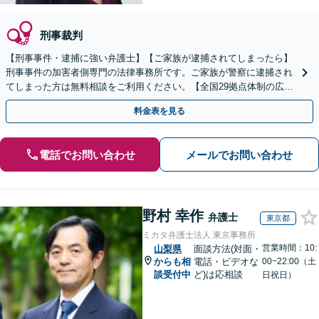
刑事裁判
【刑事事件・逮捕に強い弁護士】【ご家族が逮捕されてしまったら】
刑事事件の加害者側専門の法律事務所です。ご家族が警察に逮捕され
てしまった方は無料相談をご利用ください。【全国29拠点体制の広域
対応】【弁護士待機中/当日中の電話相談可(予約制)】
料金表を見る
電話でお問い合わせ
メールでお問い合わせ
野村 幸作
弁護士
東京都
ミカタ弁護士法人 東京事務所
営業時間：10:
山梨県
面談方法(対面・
からも相
電話・ビデオな
00~22:00（土
談受付中
ど)は応相談
日祝日）