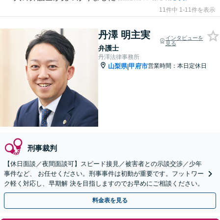
11件中 1-11件を表示
丹澤 明主実
インタビューを
見る
弁護士
丹澤法律事務所
山梨県
甲府市
営業時間：本日定休日
|
刑事裁判
【休日面談／夜間面談可】スピード接見／被害者との示談交渉／少年
事件など、 お任せください。刑事事件は初動が重要です。フットワー
ク軽く対応し、早期解 決を目指しますのでお早めにご相談ください。
料金表を見る