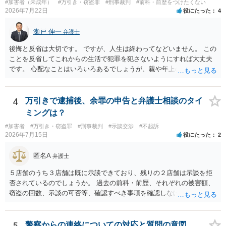
なければあまり意味がありません。 もともと執行猶予が狙える事案で
#加害者（未成年）
#万引き・窃盗罪
#刑事裁判
#前科・前歴をつけたくない
あれば本人の反省の言葉だけで十分であり、実刑となるか微妙な事案
2026年7月22日
役にたった
4
では、本人が再発防止策をいくら述べてもほとんど効果は望めないと
いうのが実感です。
瀬戸 伸一
弁護士
後悔と反省は大切です。 ですが、人生は終わってなどいません。 この
ことを反省してこれからの生活で犯罪を犯さないようにすれば大丈夫
です。 心配なことはいろいろあるでしょうが、親や年上の兄弟や信頼
できる人（先生など）に心配事を相談すると心が落ち着くと思いま
す。
4
万引きで逮捕後、余罪の申告と弁護士相談のタイ
ミングは？
#加害者
#万引き・窃盗罪
#刑事裁判
#示談交渉
#不起訴
2026年7月15日
役にたった
2
匿名A
弁護士
５店舗のうち３店舗は既に示談できており、残りの２店舗は示談を拒
否されているのでしょうか。 過去の前科・前歴、それぞれの被害額、
窃盗の回数、示談の可否等、確認すべき事項を確認しなければ刑罰の
予想はできません。 刑事事件ですので、早めに弁護士に相談した方が
いいと思います。
5
警察からの連絡についての対応と質問の意図