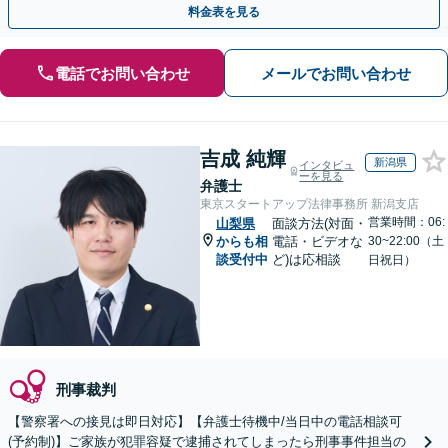
料金表を見る
電話でお問い合わせ
メールでお問い合わせ
吉成 純輝
新潟県
インタビュ
ーを見る
弁護士
東京スタートアップ法律事務所 新潟支店
営業時間：06:
山梨県
面談方法(対面・
からも相
電話・ビデオな
30~22:00（土
談受付中
ど)は応相談
日祝日）
刑事裁判
【警察署への接見は即日対応】【弁護士待機中/当日中の電話相談可
(予約制)】ご家族が犯罪容疑で逮捕されてしまったら刑事事件担当の