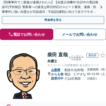
【刑事事件でご家族が逮捕されたら】【弁護士待機中/当日中の電話相
談可(予約制)】警察署への接見は即日対応のスピード重視、逮捕・刑
事事件に強い弁護士が示談成功・不起訴(減刑)に向けて全力でサポー
トします。【加害者側の相談専門】
料金表を見る
電話でお問い合わせ
メールでお問い合わせ
柴田 直哉
愛知県
インタビュ
ーを見る
弁護士
ネクスパート法律事務所 名古屋オフィス
営業時間：09:
山梨県
面談方法(対面・
からも相
電話・ビデオな
00~21:00（土
談受付中
ど)は応相談
日祝日）