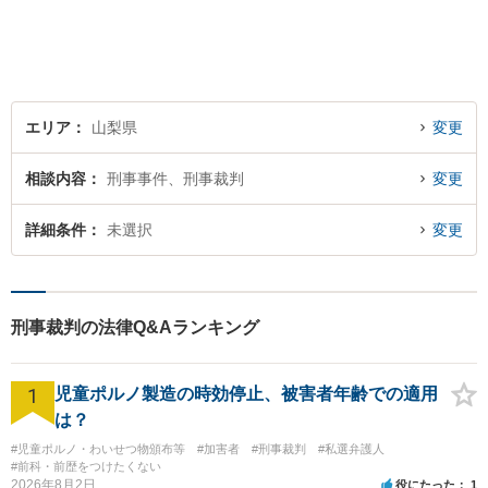
ます。
エリア
山梨県
変更
相談内容
刑事事件、刑事裁判
変更
詳細条件
未選択
変更
刑事裁判の法律Q&Aランキング
1
児童ポルノ製造の時効停止、被害者年齢での適用
は？
#児童ポルノ・わいせつ物頒布等
#加害者
#刑事裁判
#私選弁護人
#前科・前歴をつけたくない
2026年8月2日
役にたった
1