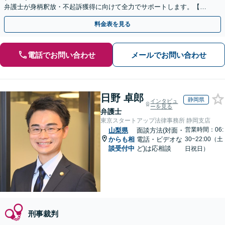
弁護士が身柄釈放・不起訴獲得に向けて全力でサポートします。【毎
月100名以上の相談実績】【北陸・甲信越エリア対応】
料金表を見る
電話でお問い合わせ
メールでお問い合わせ
日野 卓郎
静岡県
インタビュ
ーを見る
弁護士
東京スタートアップ法律事務所 静岡支店
営業時間：06:
山梨県
面談方法(対面・
からも相
電話・ビデオな
30~22:00（土
談受付中
ど)は応相談
日祝日）
刑事裁判