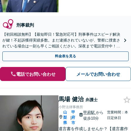
刑事裁判
【初回相談無料】【最短即日！緊急対応可】刑事事件はスピード解決
が鍵！不起訴獲得実績多数。まだ逮捕されていないが、警察に捜査さ
れている場合は一刻も早くご相談ください。深夜まで電話受付中！痴
漢／盗撮／のぞき／その他性犯罪など
料金表を見る
電話でお問い合わせ
メールでお問い合わせ
馬場 健治
弁護士
小野法律事務所
山
甲
甲府駅
から
営業時間：本
梨
府
|
日定休日
徒歩10分
県
市
遺言書を作成しませんか？【遺言書作