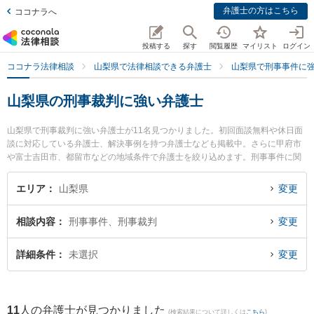
弁護士の方はこちら
ココナラへ
投稿する
探す
閲覧履歴
マイリスト
ログイン
ココナラ法律相談
山梨県で法律相談できる弁護士
山梨県で刑事事件に
山梨県の刑事裁判に強い弁護士
山梨県で刑事裁判に強い弁護士が11名見つかりました。初回面談無料や休日面
談に対応している弁護士、解決事例を持つ弁護士なども掲載中。さらに甲府市
や富士吉田市、都留市などの地域条件で弁護士を絞り込めます。刑事事件に関
係する加害者側や少年事件、再犯・前科あり等の細かな分野での絞り込み検索
もでき便利です。特に丹澤法律事務所の丹澤 明主実弁護士や永淵総合法律事務
エリア
山梨県
変更
所の永淵 智弁護士、ベリーベスト法律事務所 甲府オフィスの髙島 星矢弁護士
のプロフィール情報や弁護士費用、強みなどが注目されています。『山梨県で
相談内容
刑事事件、刑事裁判
変更
土日や夜間に発生した刑事裁判のトラブルを今すぐに弁護士に相談したい』
『刑事裁判のトラブル解決の実績豊富な近くの弁護士を検索したい』『初回相
談無料で刑事裁判を法律相談できる山梨県内の弁護士に相談予約したい』など
詳細条件
未選択
変更
でお困りの相談者さんにおすすめです。
11
人の弁護士が見つかりました
(検索結果について詳しくは
こちら
)