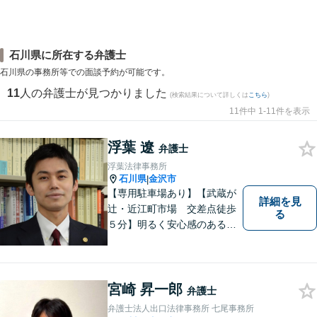
石川県に所在する弁護士
石川県の事務所等での面談予約が可能です。
11
人の弁護士が見つかりました
(検索結果について詳しくは
こちら
)
11件中 1-11件を表示
浮葉 遼
弁護士
浮葉法律事務所
石川県
金沢市
|
【専用駐車場あり】【武蔵が
詳細を見
辻・近江町市場 交差点徒歩
る
５分】明るく安心感のある事
務所です。
宮崎 昇一郎
弁護士
弁護士法人出口法律事務所 七尾事務所