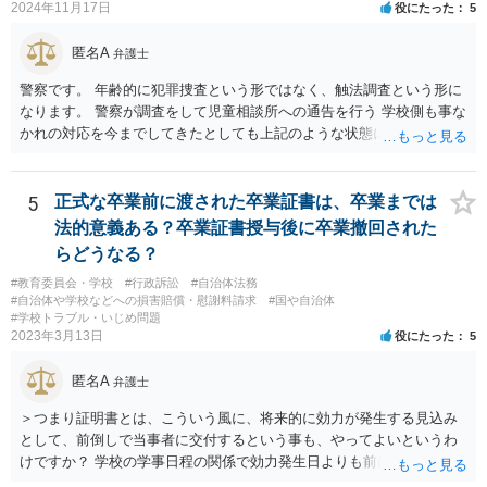
2024年11月17日
役にたった
5
匿名A
弁護士
警察です。 年齢的に犯罪捜査という形ではなく、触法調査という形に
なります。 警察が調査をして児童相談所への通告を行う 学校側も事な
かれの対応を今までしてきたとしても上記のような状態になれば一定
の対応はするでしょう。 外傷がないとのことですが、同種被害を訴え
る生徒が複数名ということであれば、 警察側も動くのではないかと思
われます。
5
正式な卒業前に渡された卒業証書は、卒業までは
法的意義ある？卒業証書授与後に卒業撤回された
らどうなる？
#教育委員会・学校
#行政訴訟
#自治体法務
#自治体や学校などへの損害賠償・慰謝料請求
#国や自治体
#学校トラブル・いじめ問題
2023年3月13日
役にたった
5
匿名A
弁護士
＞つまり証明書とは、こういう風に、将来的に効力が発生する見込み
として、前倒しで当事者に交付するという事も、やってよいというわ
けですか？ 学校の学事日程の関係で効力発生日よりも前に交付したか
らとしても、効力発生日が記載されている証明書の効力に影響はない