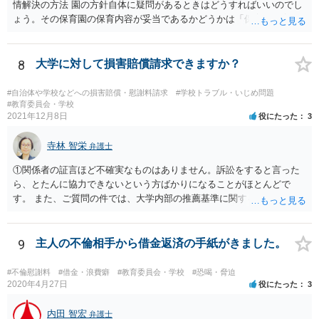
情解決の方法 園の方針自体に疑問があるときはどうすればいいのでし
ょう。その保育園の保育内容が妥当であるかどうかは「保育所保育指
針」や「第三者評価基準」などのガイドラインで判断できます。 相談
だけで問題が解決できずにこじれた時には、苦情を文書にして保育園
に提出しましょう。園は保護者の苦情に耳を傾けなくてはならないと
8
大学に対して損害賠償請求できますか？
法律で義務付けられています（児童福祉施設最低基準第十四条の
三）。さらに苦情解決のための第三者委員を施設ごとにおくことも指
#自治体や学校などへの損害賠償・慰謝料請求
#学校トラブル・いじめ問題
導されています。 保育園との相談や交渉で解決できない時には、区市
#教育委員会・学校
2021年12月8日
役にたった
3
町村の担当課に苦情を上げることになります。また、都道府県には
「福祉サービス運営適正化委員会」が設置されています。 認可保育所
寺林 智栄
はもちろんのこと、認可外の保育施設でも補助金を受けている施設
弁護士
は、市や区、都道府県などの責任の範囲内にありますから、役所も相
①関係者の証言ほど不確実なものはありません。訴訟をすると言った
談に応じなくてはなりません。
ら、とたんに協力できないという方ばかりになることがほとんどで
す。 また、ご質問の件では、大学内部の推薦基準に関する資料とご相
談者様がこれを満たしていたという資料が最低でも証拠として必要で
しょう。 資料の開示制度があるかどうかを一度大学側に問い合わせて
みてはどうでしょうか。 個人で入手できるかどうかはこれにかかって
9
主人の不倫相手から借金返済の手紙がきました。
いるかと思います。 もし、個人での入手が難しければ、弁護士にまず
は依頼をして（受任してくれる弁護士がいるかどうかは別ですが）、
#不倫慰謝料
#借金・浪費癖
#教育委員会・学校
#恐喝・脅迫
弁護士法23条の2に基づく照会をしてもらうという方法もあります。
2020年4月27日
役にたった
3
②少額の慰謝料程度（数十万）であれば認められる可能性はあるかも
しれません。 ですが、推薦がある場合に必ずB社に採用されることが
内田 智宏
弁護士