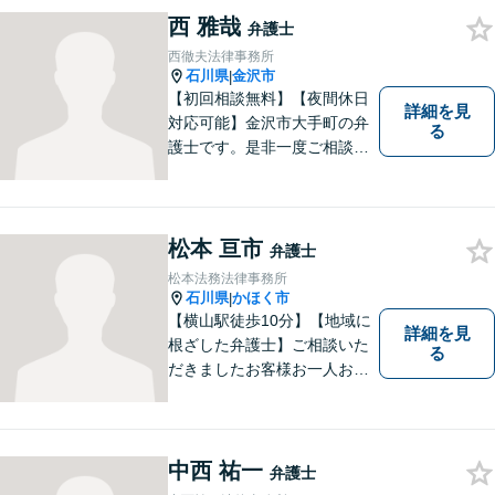
西 雅哉
弁護士
西徹夫法律事務所
石川県
金沢市
|
【初回相談無料】【夜間休日
詳細を見
対応可能】金沢市大手町の弁
る
護士です。是非一度ご相談く
ださい。
松本 亘市
弁護士
松本法務法律事務所
石川県
かほく市
|
【横山駅徒歩10分】【地域に
詳細を見
根ざした弁護士】ご相談いた
る
だきましたお客様お一人お一
人の幸せの為に力を尽くしま
す。交通事故／借金問題／離
婚問題／相続問題／刑事事件
など、幅広く対応可能。【夜
中西 祐一
弁護士
間／休日対応可能】どうぞお