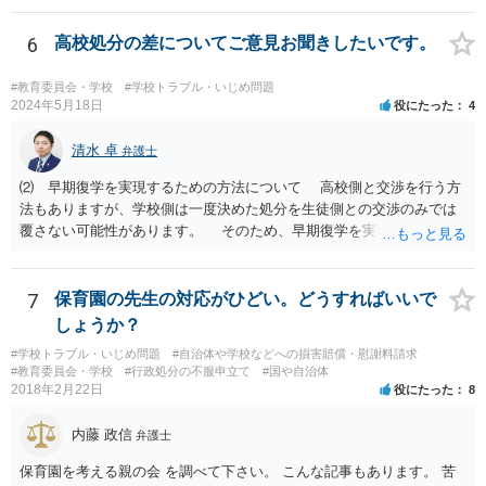
でしょう。 両者をそろえるに越したことはないですが、卒業式の日程
自体は各学校によって慣例として定められることが多いですし、学籍
6
高校処分の差についてご意見お聞きしたいです。
離脱日も、学校によって異なるようですから、そのこと自体に特に問
題はないでしょう。 ＞万一、効力発生日より前に、その効力が無効と
#教育委員会・学校
#学校トラブル・いじめ問題
なる出来事が起こったとしたら、その証明書は効力を発生する事な
2024年5月18日
役にたった
4
く、証明書としては無効化されるということですね？ そう考えるのが
自然でしょう。 ただし、卒業証書自体は、通常記載されている内容
清水 卓
弁護士
が、全課程を修了したという事実について記載されており、卒業式時
⑵ 早期復学を実現するための方法について 高校側と交渉を行う方
点では、そのこと自体は過去の事実として間違いないので、卒業証書
法もありますが、学校側は一度決めた処分を生徒側との交渉のみでは
自体の無効かどうかという法的な効力を議論するものではないでしょ
覆さない可能性があります。 そのため、早期復学を実現するための
う。 問題は、証書そのものではなく、在学中に何らかの問題を起こし
方法として、裁判所に対する仮処分の申立てという方法があります
て学籍を剥奪されたかどうか、ということなので、厳密に言えば卒業
（なお、退学勧告に従わない場合には、一定期間の経過等をもって退
証書自体の議論とは直接関係しないと思います。
学となる等の取り扱いになっている可能性があるため、高校側に懲戒
7
保育園の先生の対応がひどい。どうすればいいで
処罰の根拠規定等を明らかにさせる必要もあるでしょう）。 申立て
しょうか？
に理由があると認められれば裁判所によって仮処分命令が発せられる
#学校トラブル・いじめ問題
#自治体や学校などへの損害賠償・慰謝料請求
ことになります（早ければ申立てから１か月以内に仮処分命令を得ら
#教育委員会・学校
#行政処分の不服申立て
#国や自治体
れる場合もあります）。 仮処分の審理の過程で裁判所が学校側に生
2018年2月22日
役にたった
8
徒の復学を認めさせる方向での和解の勧試を行う場合もあり、復学を
認めさせる内容の和解によって解決が図られることもあります。 い
内藤 政信
弁護士
ずれにしても、学校問題に取り組んでいる弁護士に直接相談なさって
みることもご検討下さい。
保育園を考える親の会 を調べて下さい。 こんな記事もあります。 苦