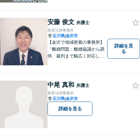
重し、それぞれの状況に応じ
た法的手段を遂行します。お
一人で抱えることなく、お気
安藤 俊文
軽にご相談ください。土日祝
弁護士
も対応可能です。【法テラス
敦賀法律事務所
可】
石川県
金沢市
|
【金沢で地域密着の事務所】
詳細を見
「離婚問題：離婚協議から調
る
停、裁判まで幅広く対応し、
豊富な実績を活かして最適な
解決策をご提案いたします」
「交通事故：24時間受付可／
弁護士が介入することで賠償
中尾 真和
弁護士
金の大幅な増額が実現できる
犀香法律事務所
ケースあり」【休日・夜間相
石川県
金沢市
|
談可】
詳細を見る