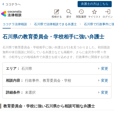
弁護士の方はこちら
ココナラへ
投稿する
探す
閲覧履歴
マイリスト
ログイン
ココナラ法律相談
石川県で法律相談できる弁護士
石川県で行政事件に
石川県の教育委員会・学校相手に強い弁護士
石川県で教育委員会・学校相手に強い弁護士が11名見つかりました。初回面談
無料や休日面談に対応している弁護士なども掲載中。さらに金沢市や野々市
市、小松市などの地域条件で弁護士を絞り込めます。行政事件に関係する行政
処分の不服申立てや住民訴訟、抗告訴訟（処分取り消し等）等の細かな分野で
の絞り込み検索もでき便利です。特に浮葉法律事務所の浮葉 遼弁護士や弁護士
エリア
石川県
変更
法人出口法律事務所 七尾事務所の宮崎 昇一郎弁護士、弁護士法人金沢合同法律
事務所の徳田 隆裕弁護士のプロフィール情報や弁護士費用、強みなどが注目さ
相談内容
行政事件、教育委員会・学校
変更
れています。『石川県で土日や夜間に発生した教育委員会・学校相手のトラブ
ルを今すぐに弁護士に相談したい』『教育委員会・学校相手のトラブル解決の
実績豊富な近くの弁護士を検索したい』『初回相談無料で教育委員会・学校相
詳細条件
未選択
変更
手を法律相談できる石川県内の弁護士に相談予約したい』などでお困りの相談
者さんにおすすめです。
教育委員会・学校に強い石川県から相談可能な弁護士