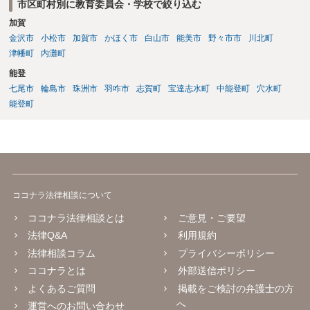
市区町村別に教育委員会・学校で絞り込む
加賀
金沢市
小松市
加賀市
かほく市
白山市
能美市
野々市市
川北町
津幡町
内灘町
能登
七尾市
輪島市
珠洲市
羽咋市
志賀町
宝達志水町
中能登町
穴水町
能登町
ココナラ法律相談について
ココナラ法律相談とは
ご意見・ご要望
法律Q&A
利用規約
法律相談コラム
プライバシーポリシー
ココナラとは
外部送信ポリシー
よくあるご質問
掲載をご検討の弁護士の方
へ
運営へのお問い合わせ