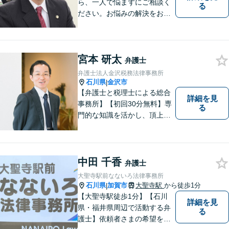
ら、一人で悩まずにご相談く
る
ださい。お悩みの解決をお手
伝いします。
宮本 研太
弁護士
弁護士法人金沢税務法律事務所
石川県
金沢市
|
【弁護士と税理士による総合
詳細を見
事務所】【初回30分無料】専
る
門的な知識を活かし、頂上＝
「目標とすべき適切な解決」
までしっかりガイド、サポー
トします。 事務所ホームペー
ジあります。
中田 千香
弁護士
大聖寺駅前なないろ法律事務所
石川県
加賀市
大聖寺駅
から徒歩1分
|
【大聖寺駅徒歩1分】【石川
詳細を見
県・福井県周辺で活動する弁
る
護士】依頼者さまの希望を尊