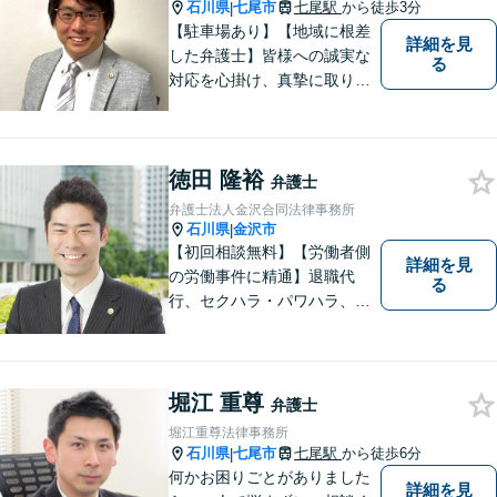
石川県
七尾市
七尾駅
から徒歩3分
|
【駐車場あり】【地域に根差
詳細を見
した弁護士】皆様への誠実な
る
対応を心掛け、真摯に取り組
みたいと思います。法律トラ
ブルでお悩みの方は、お気軽
にご相談ください。充実した
徳田 隆裕
法的サービスを提供しており
弁護士
ますので，どうぞ宜しくお願
弁護士法人金沢合同法律事務所
い申し上げます。
石川県
金沢市
|
【初回相談無料】【労働者側
詳細を見
の労働事件に精通】退職代
る
行、セクハラ・パワハラ、労
災、未払い給与請求はお任せ
ください！【弁護士歴10年以
上】離婚問題、不動産トラブ
ルも対応可能【メール相談／
堀江 重尊
弁護士
ビデオ面談可】【土曜日も対
堀江重尊法律事務所
応】
石川県
七尾市
七尾駅
から徒歩6分
|
何かお困りごとがありました
詳細を見