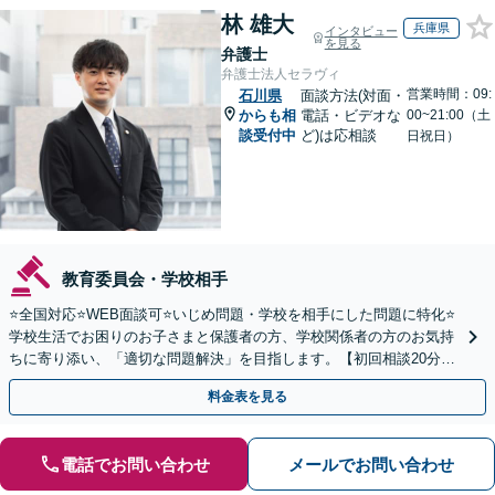
林 雄大
兵庫県
インタビュー
を見る
弁護士
弁護士法人セラヴィ
営業時間：09:
石川県
面談方法(対面・
からも相
電話・ビデオな
00~21:00（土
談受付中
ど)は応相談
日祝日）
教育委員会・学校相手
⭐️全国対応⭐️WEB面談可⭐️いじめ問題・学校を相手にした問題に特化⭐️
学校生活でお困りのお子さまと保護者の方、学校関係者の方のお気持
ちに寄り添い、「適切な問題解決」を目指します。【初回相談20分無
料】
料金表を見る
電話でお問い合わせ
メールでお問い合わせ