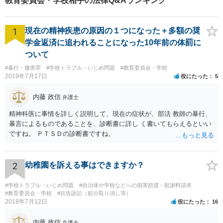
教育委員会・学校相手の法律Q&Aランキング
1
現在の精神疾患の原因の１つになった＋多額の奨
学金返済に追われることになった10年前の体罰に
ついて
#暴行・傷害罪
#学校トラブル・いじめ問題
#教育委員会・学校
2019年7月17日
役にたった
5
内藤 政信
弁護士
精神科医に事情を詳しく説明して、現在の症状が、部活 教師の暴行、
暴言によるものであることを、診断書に詳し く書いてもらえるといい
ですね。 ＰＴＳＤの診断書ですね。
2
幼稚園を訴える事はできますか？
#学校トラブル・いじめ問題
#自治体や学校などへの損害賠償・慰謝料請求
#教育委員会・学校
#抗告訴訟（処分取り消し等）
2018年7月12日
役にたった
16
内藤 政信
弁護士