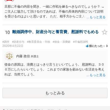
保証されているのでなければ、給与差額分の賠償までは難しいと思い
旦那に不倫の内容を聞き、一緒に作戦を練るべきなのでしょうか？ →
ます。 ですので、お金をかけて訴訟をしても得るものが少ない可能性
ご主人に協力して頂けるのであれば、不倫の具体的内容について説明
は高いと思われます。 ただ、この点に関しては弁護士によって見解が
を受けるのはよいと思います。 ただ、相手方からご主人に対する貸金
異なるかもしれません。
請求と、質問者様の相手方に対する不貞慰謝料請求は、あくまでも形
式的には別問題ということにはなりますので、この点はご注意くださ
い。 どんな手を使ってでもとりあえずお金を用立てて振り込みをする
10
離婚調停中、財産分与と養育費、慰謝料でもめる
べきでしょうか？ →前述のとおり、相手方からご主人に対する貸金請
求と、質問者様の相手方に対する不貞慰謝料請求は、形式的には別問
#調停
#財産分与
#教育委員会・学校
#借金・浪費癖
#不倫慰謝料
題です。質問者様の請求が認められるからといって相手方の請求が否
2020年4月22日
役にたった
3
定されるということにはなりません。 とはいえ、事実上は同一の問題
ともいえますので、相手方に対し両問題の統一的な解決を持ち掛けて
内藤 政信
弁護士
みてはいかがでしょうか。 家に来られた場合、どう対処したら良いの
借金の原因は、浪費とはっきり言うといいでしょう。 慰謝料は、３０
でしょうか。 →相手方の態度が刑法に触れるようなもの（住居侵入や
０万にしたらいいでしょう。 これまでの家族を顧みない生活史を考え
脅迫等に該当し得るもの）であった場合は、事前に警察に連絡してお
れば、当然でしょう。
くなどの対応が考えられます。
もっとみる