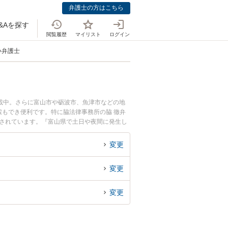
弁護士の方はこちら
&Aを探す
閲覧履歴
マイリスト
ログイン
い弁護士
載中。さらに富山市や砺波市、魚津市などの地
もでき便利です。特に脇法律事務所の脇 徹弁
目されています。『富山県で土日や夜間に発生し
実績豊富な近くの弁護士を検索したい』『初回相
すめです。
変更
変更
変更