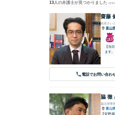
13
人の弁護士が見つかりました
(検索
齋藤 
銀座さい
富山
【当日
ます。
電話でお問い合わ
脇 徹
脇法律事
富山
【安野屋