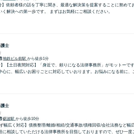
8分】依頼者様の話を丁寧に聞き、最適な解決策を提案することに努めて
いく解決への第一歩です。 まずはお気軽にご相談ください。
弁護士
所
地鉄ビル前駅
から徒歩1分
分】【土日夜間対応】「身近で、頼りになる法律事務所」がモットーで
中心に、幅広いお困りごとに対応していおります。お悩みになる前に、
弁護士
所
砺波駅
から徒歩10分
ず幅広く対応】債務整理/離婚/相続/交通事故/債権回収/会社法務など
軽に相談していただける法律事務所を目指しておりますので、ぜひ一度