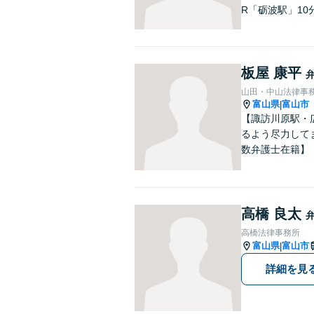
R「砺波駅」10
板屋 康平
山田・中山法律事
富山県
富山市
|
【諏訪川原駅・
るよう尽力して
数弁護士在籍】
高橋 良太
高橋法律事務所
富山県
富山市
|
詳細を見