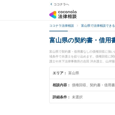
ココナラへ
ココナラ法律相談
富山県で法律相談できる
富山県の契約書・借用
富山県で契約書・借用書なしの債権回収に強い
域条件で弁護士を絞り込めます。債権回収に関
護士や木下法律事務所の吉田 洋弁護士、山岸
た契約書・借用書なしの債権回収のトラブルを
談無料で契約書・借用書なしの債権回収を法律
エリア
富山県
相談内容
債権回収、契約書・借用書
詳細条件
未選択