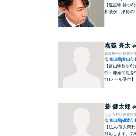
【速星駅 徒歩
相談が、納得の
嘉義 亮太
嘉義総合法律事務
富山県
富山市
|
【富山駅徒歩6
件・離婚問題を
4Hメール受付】
蓑 健太郎
となみ野法律事務
富山県
砺波市
|
【法人/個人問わ
対応します。気