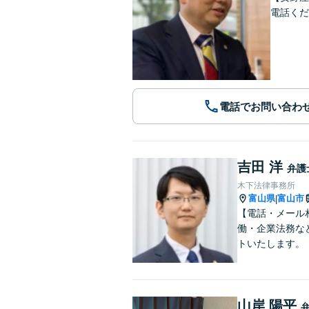
電話くだ
電話でお問い合わ
吉田 洋
弁護
木下法律事務所
富山県
富山市
|
【電話・メール
働・企業法務な
トいたします。
山岸 陽平