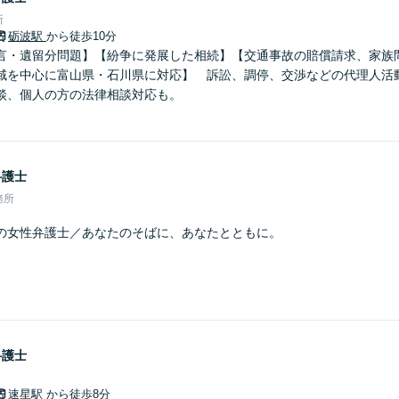
所
砺波駅
から徒歩10分
言・遺留分問題】【紛争に発展した相続】【交通事故の賠償請求、家族
域を中心に富山県・石川県に対応】 訴訟、調停、交渉などの代理人活
談、個人の方の法律相談対応も。
弁護士
務所
の女性弁護士／あなたのそばに、あなたとともに。
弁護士
速星駅
から徒歩8分