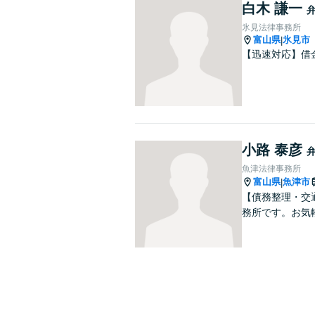
白木 謙一
氷見法律事務所
富山県
氷見市
|
【迅速対応】借
小路 泰彦
魚津法律事務所
富山県
魚津市
|
【債務整理・交
務所です。お気