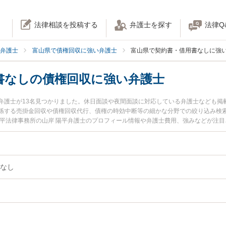
法律相談を投稿する
弁護士を探す
法律Q
弁護士
富山県で債権回収に強い弁護士
富山県で契約書・借用書なしに強
書なしの債権回収に強い弁護士
弁護士が13名見つかりました。休日面談や夜間面談に対応している弁護士なども掲
係する売掛金回収や債権回収代行、債権の時効中断等の細かな分野での絞り込み検索
陽平法律事務所の山岸 陽平弁護士のプロフィール情報や弁護士費用、強みなどが注
今すぐに弁護士に相談したい』『契約書・借用書なしの債権回収のトラブル解決の
相談できる富山県内の弁護士に相談予約したい』などでお困りの相談者さんにおす
なし