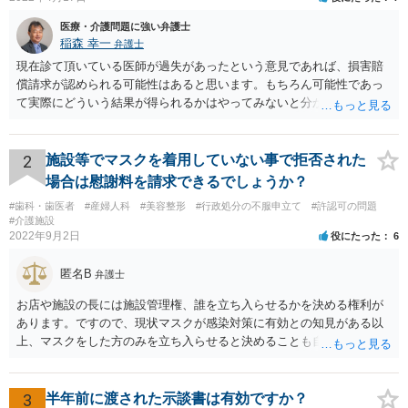
医療・介護問題に強い弁護士
稲森 幸一
弁護士
現在診て頂いている医師が過失があったという意見であれば、損害賠
償請求が認められる可能性はあると思います。もちろん可能性であっ
て実際にどういう結果が得られるかはやってみないと分かりません
が。 損害としては、その過失によって生じた症状の治療にかかった治
療費や精神的苦痛を受けた分の慰謝料や仕事に影響があれば休業損害
などが考えられます。 頑張ってください。
2
施設等でマスクを着用していない事で拒否された
場合は慰謝料を請求できるでしょうか？
#歯科・歯医者
#産婦人科
#美容整形
#行政処分の不服申立て
#許認可の問題
#介護施設
2022年9月2日
役にたった
6
匿名B
弁護士
お店や施設の長には施設管理権、誰を立ち入らせるかを決める権利が
あります。ですので、現状マスクが感染対策に有効との知見がある以
上、マスクをした方のみを立ち入らせると決めることも自由であり、
不当な差別には当たらないと考えられます。 これが公衆浴場や旅館業
など公益的な側面のある業種ですと、公衆浴場法など各種業法で定め
られた理由以外での利用拒否は禁止されていますし、公の施設でもマ
3
半年前に渡された示談書は有効ですか？