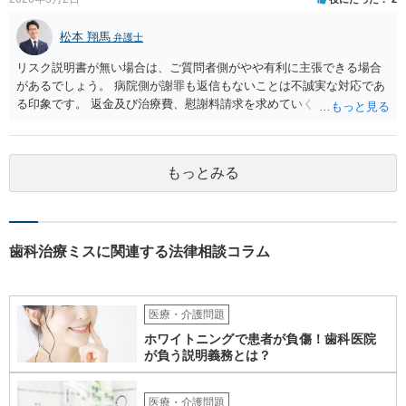
松本 翔馬
弁護士
リスク説明書が無い場合は、ご質問者側がやや有利に主張できる場合
があるでしょう。 病院側が謝罪も返信もないことは不誠実な対応であ
る印象です。 返金及び治療費、慰謝料請求を求めていくことになるか
と思います。 ご自身で内容証明を出すこともあり得ますが、弁護士が
代理人として病院側との交渉窓口となることも方法の一つです。 ご自
身で内容証明を出される場合、書面にご質問者の不利になる事情を記
もっとみる
載した場合はそれ以降の交渉ハードルが上がってしまうため慎重に検
討されるとよいでしょう。
歯科治療ミスに関連する法律相談コラム
医療・介護問題
ホワイトニングで患者が負傷！歯科医院
が負う説明義務とは？
医療・介護問題