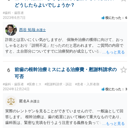
す。 しかし、このような慣行となっていること自体が、均等法９条１
どうしたらよいでしょうか？
項に違反します。 均等法違反は行政指導の対象となり、事業者が是正
#歯科・歯医者
勧告に従わない場合には企業名が公表される可能性もあります。 実際
2023年6月7日
役にたった
6
に小さな医院で公表までいったケースがありますが、かなり稀なケー
スと言えます。 また、産休・育休を理由とした解雇は無効であり、損
西谷 拓哉
弁護士
害賠償請求の対象にもなります。 実際にどのようなアクションを取る
かは、職場での人間関係など気になる点があると思いますが、弁護士
詐欺とは言いにくい気がしますが、 保険外治療の獲得に向けて、おっ
か労基署へ一度ご相談いただくと安心だと思います。 均等法 （婚姻、
しゃるとおり「説明不足」だったのだと思われます。 ご質問の内容で
妊娠、出産等を理由とする不利益取扱いの禁止等） 第九条 事業主
すと、土台部分についてすでに治療契約が成立しているように思われ
は、女性労働者が婚姻し、妊娠し、又は出産したことを退職理由とし
ますが、 治療契約を取消すことができれば、５万円の支払義務を消滅
て予定する定めをしてはならない。 ２ 事業主は、女性労働者が婚姻
させることができます。 消費者契約法は、いくつか取消の類型を定め
したことを理由として、解雇してはならない。 ３ 事業主は、その雇
ています。 いくつか該当しそうな取消権をご参考までのせます。 ①土
6
前歯の根幹治療ミスによる治療費・慰謝料請求の
用する女性労働者が妊娠したこと、出産したこと、労働基準法（昭和
台と被せ物の治療は通常同じ歯科で行いますので、被せ物の治療費が
可否
二十二年法律第四十九号）第六十五条第一項の規定による休業を請求
４０万円もかかるというのは 治療費という重要な事項について、不利
し、又は同項若しくは同条第二項の規定による休業をしたことその他
#歯科・歯医者
#医療ミス
#慰謝料請求・訴訟
#患者・入所者側
益なる事実の不告知があった認められると考えられます。 そのため、
2024年12月24日
役にたった
3
の妊娠又は出産に関する事由であつて厚生労働省令で定めるものを理
４０万円もかかるとは夢にも思わなかったという事情があれば、不利
由として、当該女性労働者に対して解雇その他不利益な取扱いをして
益事実の不告知を理由とした取消権を主張することが出来る可能性が
匿名A
はならない。 ４ 妊娠中の女性労働者及び出産後一年を経過しない女
弁護士
あります（消費者契約法４条２項）。 ②また、保険外治療の必要性に
性労働者に対してなされた解雇は、無効とする。ただし、事業主が当
ついて虚偽の説明があったのであれば、不実告知取消ということも考
実際のレントゲンを見ることができていませんので、 一般論として回
該解雇が前項に規定する事由を理由とする解雇でないことを証明した
えられます（消費者契約法４条１項１号）。 ③そのほか、歯科治療
答します。 根幹治療は、歯の処置において極めて重大なものであり、
ときは、この限りでない。
中、抗らうことが困難な状態で保険外治療の勧誘をされたということ
歯科医は、緊密な充填を行うよう注意する義務を負っていると考えら
であれば、最近（令和５年６月１日）施行されたばかりですが、 退去
れます。 （同趣旨の判示をした裁判例として、東京地裁平20(ワ)30392