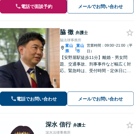
電話で面談予約
メールでお問い合わせ
脇 徹
弁護士
脇法律事務所
富山
富山
営業時間：09:00~21:00（平
|
県
市
日）
【安野屋駅徒歩11分】離婚・男女問
題、交通事故、刑事事件など幅広く対
応。緊急時は、受付時間・定休日に関
係なくお電話ください。お気軽にご相
談ください。【夜間・土日対応可】
【電話相談可】【完全個室】【子連れ
相談可】
電話でお問い合わせ
メールでお問い合わせ
深水 信行
弁護士
深水法律事務所