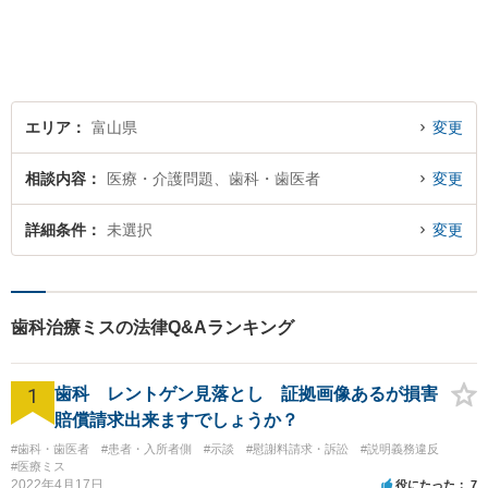
る法律事務所を目指しており
ますので、ぜひ一度ご相談く
ださい。【JR「砺波駅」10
分】
エリア
富山県
変更
相談内容
医療・介護問題、歯科・歯医者
変更
詳細条件
未選択
変更
歯科治療ミスの法律Q&Aランキング
1
歯科 レントゲン見落とし 証拠画像あるが損害
賠償請求出来ますでしょうか？
#歯科・歯医者
#患者・入所者側
#示談
#慰謝料請求・訴訟
#説明義務違反
#医療ミス
2022年4月17日
役にたった
7