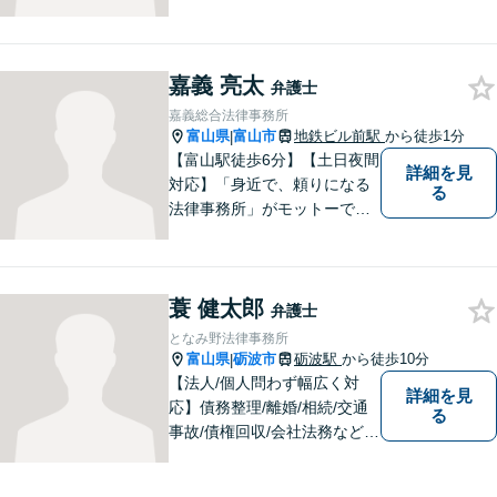
嘉義 亮太
弁護士
嘉義総合法律事務所
富山県
富山市
地鉄ビル前駅
から徒歩1分
|
【富山駅徒歩6分】【土日夜間
詳細を見
対応】「身近で、頼りになる
る
法律事務所」がモットーで
す。交通事故・刑事事件・離
婚問題を中心に、幅広いお困
りごとに対応していおりま
蓑 健太郎
す。お悩みになる前に、ご相
弁護士
談ください。【24Hメール受
となみ野法律事務所
付】
富山県
砺波市
砺波駅
から徒歩10分
|
【法人/個人問わず幅広く対
詳細を見
応】債務整理/離婚/相続/交通
る
事故/債権回収/会社法務など幅
広い知識を活かしご対応しま
す。気軽に相談していただけ