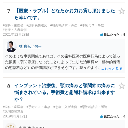
困難場所（たとえば、待合から診察台へ）に同行された上で困惑して
号事件） 当該義務に違反した場合、診療契約の不履行又は不法行為に
契約したという類型の取消権（改正消費者契約法４条３項３号）も使
基づく損害賠償請求の可能性が生じます。 慰謝料に関しては、通院慰
7
【医療トラブル】どなたかお力お貸し頂けました
える可能性があります。 一旦、書面で消費者契約法に基づく取消権を
謝料といった形での請求になろうかと思います。
ら幸いです。
行使するので払えないという 通知をして様子をみるのも手かと思いま
す。 その他、消費生活センターに相談して、間に入ってもらうことも
#歯科・歯医者
#説明義務違反
#慰謝料請求・訴訟
#手術ミス・事故
#患者・入所者側
手かもしれません。
2021年12月28日
役にたった
5
林 康弘
弁護士
そのような事実関係であれば、その歯科医師の医療行為によって被っ
た損害（顎関節症になったことによって生じた治療費や、精神的苦痛
の慰謝料など）の賠償請求ができそうです。我々のような弁護士に依
頼した上で、その歯科でのカルテ等の医療記録の取得や、後医（Ｂ歯
科）の先生の協力等を得ることも必要だと思います。
8
インプラント治療後、顎の痛みと顎関節の痛みに
悩まされている。手術費と慰謝料請求は出来ます
か？
#歯科・歯医者
#手術ミス・事故
#患者・入所者側
#慰謝料請求・訴訟
#説明義務違反
2019年3月12日
役にたった
6