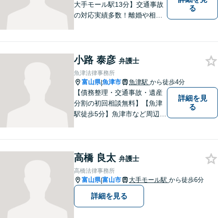
大手モール駅13分】交通事故
る
の対応実績多数！離婚や相続
のご相談もしやすいアットホ
ームな雰囲気。一人で悩みを
抱える前に、私と一緒に最善
策がないか考えてみません
小路 泰彦
弁護士
か？【複数弁護士在籍】
魚津法律事務所
富山県
魚津市
魚津駅
から徒歩4分
|
【債務整理・交通事故・遺産
詳細を見
分割の初回相談無料】【魚津
る
駅徒歩5分】魚津市など周辺地
域に密着した法律事務所で
す。お気軽にご相談ください
ませ。
高橋 良太
弁護士
高橋法律事務所
富山県
富山市
大手モール駅
から徒歩6分
|
詳細を見る