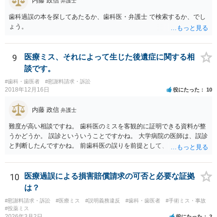
内藤 政信
弁護士
歯科過誤の本を探してあたるか、歯科医・弁護士 で検索するか、でし
ょう。
9
医療ミス、それによって生じた後遺症に関する相
談です。
#歯科・歯医者
#慰謝料請求・訴訟
2018年12月16日
役にたった
10
内藤 政信
弁護士
難度が高い相談ですね。 歯科医のミスを客観的に証明できる資料が整
うかどうか。 誤診といういうことですかね。 大学病院の医師は、誤診
と判断したんですかね。 前歯科医の誤りを前提として、 その医師はど
のように判断し、治療計画を立てたんでしょうかね。 現在の症状は、
前医師の診断の誤りに起因するものかどうか、 大学病院の医師は、ど
う見ているんでしょうかね。 歯科医の資格を持ってる弁護士もいます
10
医療過誤による損害賠償請求の可否と必要な証拠
ね。 そのような弁護士を探すのもいいと思いますね。
は？
#慰謝料請求・訴訟
#医療ミス
#説明義務違反
#歯科・歯医者
#手術ミス・事故
#投薬ミス
2026年3月2日
役にたった
2