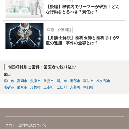
【後編】根管内でリーマーが破折！どん
な行動をとるべき？責任は？
医療・介護問題
【弁護士解説】歯科医師と歯科助手が2
度の逮捕！事件の全容とは？
市区町村別に歯科・歯医者で絞り込む
富山
富山市
高岡市
魚津市
氷見市
滑川市
黒部市
砺波市
小矢部市
南砺市
射水市
舟橋村
上市町
立山町
入善町
朝日町
ココナラ法律相談について