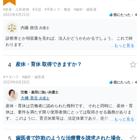
スクなしだけでの利用拒否は問題となりえますが、民間のお店に対し
ては慰謝料の請求は認められないと考えられます。
#患者・入所者側
#示談
#手術ミス・事故
#歯科・歯医者
2022年4月21日
役にたった
4
内藤 政信
弁護士
診察券とか領収書を見れば、法人かどうかわかるでしょう。 これで終
わります。
4
産休・育休 取得できますか？
#マタハラ
#歯科・歯医者
2023年8月28日
役にたった
4
労働・雇用に強い弁護士
大﨑 美生
弁護士
産休・育休は労働者に認められた権利です。 それと同時に、産休・育
休は、要件を満たす限り使用者側にとっては取得させる義務がありま
す。 このように、育児休業等は、法定休業であり、使用者側で任意に
設けられる休暇制度とは異なります。 小さな個人歯科医院だからとい
って、産休・育休を認めないということはできません。 ただし、残念
ながら実際には、妊娠・出産をしたら退職する慣行の事業者はありま
5
歯医者で詐欺のような治療費を請求された場合、