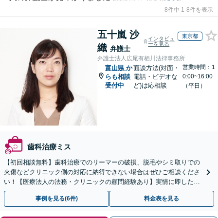
8件中 1-8件を表示
五十嵐 沙
東京都
インタビュ
ーを見る
織
弁護士
弁護士法人広尾有栖川法律事務所
営業時間：1
富山県
か
面談方法(対面・
らも相談
電話・ビデオな
0:00~16:00
受付中
ど)は応相談
（平日）
歯科治療ミス
【初回相談無料】歯科治療でのリーマーの破損、脱毛やシミ取りでの
火傷などクリニック側の対応に納得できない場合はぜひご相談くださ
い！【医療法人の法務・クリニックの顧問経験あり】実情に即したア
ドバイスで、納得のできるトラブルの解決を目指します。
事例を見る(6件)
料金表を見る