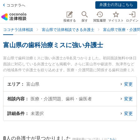
弁護士の方はこちら
ココナラへ
投稿する
探す
閲覧履歴
マイリスト
ログイン
ココナラ法律相談
富山県で法律相談できる弁護士
富山県で医療・介護
富山県の歯科治療ミスに強い弁護士
富山県で歯科治療ミスに強い弁護士が8名見つかりました。初回面談無料や休日
面談に対応している弁護士なども掲載中。さらに富山市や砺波市、魚津市など
の地域条件で弁護士を絞り込めます。医療・介護問題に関係する歯科治療ミス
や美容整形のトラブル、産婦人科の訴訟等の細かな分野での絞り込み検索もで
き便利です。特に脇法律事務所の脇 徹弁護士や深水法律事務所の深水 信行弁護
エリア
富山県
変更
士、弁護士法人法優法律事務所の小林 幸平弁護士のプロフィール情報や弁護士
費用、強みなどが注目されています。『富山県で土日や夜間に発生した歯科治
相談内容
医療・介護問題、歯科・歯医者
変更
療ミスのトラブルを今すぐに弁護士に相談したい』『歯科治療ミスのトラブル
解決の実績豊富な近くの弁護士を検索したい』『初回相談無料で歯科治療ミス
を法律相談できる富山県内の弁護士に相談予約したい』などでお困りの相談者
詳細条件
未選択
変更
さんにおすすめです。
8
人の弁護士が見つかりました
(検索結果について詳しくは
こちら
)