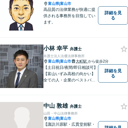
富山県
富山市
|
高品質の法律業務が快適に提
詳細を見
供される事務所を目指してい
る
ます。
小林 幸平
弁護士
弁護士法人法優法律事務所
富山県
富山市
大町駅
から徒歩2分
|
【土日祝日/夜間/即日相談可】
詳細を見
【富山いずみ高校の向かい】
る
全ての人・企業のベストパー
トナーとなることを目指して
います。お気軽にご相談下さ
い。
中山 敦雄
弁護士
山田・中山法律事務所
富山県
富山市
|
【諏訪川原駅・広貫堂前駅・
詳細を見