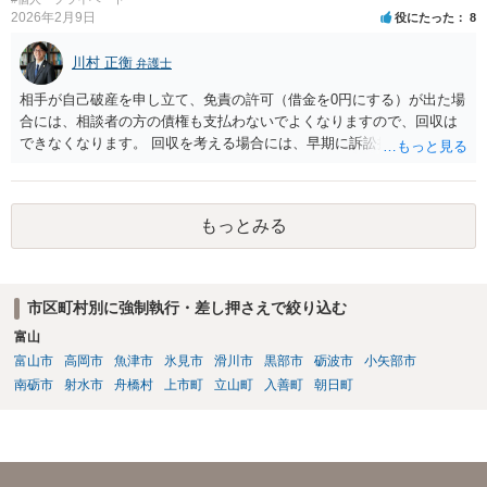
2026年2月9日
役にたった
8
川村 正衡
弁護士
相手が自己破産を申し立て、免責の許可（借金を0円にする）が出た場
合には、相談者の方の債権も支払わないでよくなりますので、回収は
できなくなります。 回収を考える場合には、早期に訴訟提起などを進
めた方が良いと思います。
もっとみる
市区町村別に強制執行・差し押さえで絞り込む
富山
富山市
高岡市
魚津市
氷見市
滑川市
黒部市
砺波市
小矢部市
南砺市
射水市
舟橋村
上市町
立山町
入善町
朝日町