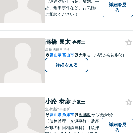
【迅速対応】借金、離婚、事
詳細を見
故、刑事事件など、お気軽に
る
ご相談ください！
高橋 良太
弁護士
高橋法律事務所
富山県
富山市
大手モール駅
から徒歩6分
|
詳細を見る
小路 泰彦
弁護士
魚津法律事務所
富山県
魚津市
魚津駅
から徒歩4分
|
【債務整理・交通事故・遺産
詳細を見
分割の初回相談無料】【魚津
る