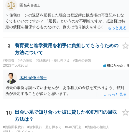
匿名A
弁護士
＞住宅ローンの返済を延長した場合は登記簿に抵当権の再登記をしな
くてもいいのですか？ 「延長」というのが不明瞭ですが、抵当権は特
定の債権を担保するものなので、例えば借り換えをするなどしてあら
たに別の契約をしたのであれば、前の抵当権を抹消した上で新たに抵
当権を付けるでしょう。そうではなく、単に返済スケジュールを変更
したということであれば、債権として同一ですからあらためて登記は
9
養育費と進学費用を相手に負担してもらうための
しないでしょう。 それにそもそも、抵当権の登記は、借りた時期や利
方法について
息などは記載されますが、終期については登記されません。
#養育費
#子の認知
#強制執行・差し押さえ
#婚外の妊娠
2023年5月26日
役にたった
5
木村 光伸
弁護士
過去の事例は調べていませんが、ある程度の金額を支払うよう、裁判
所が決定することが多いと思います。
10
出会い系で知り合った彼に貸した400万円の回収
方法は？
#債権回収代行
#強制執行・差し押さえ
#140万円超
#債務者の相続人
#個人・プライベート