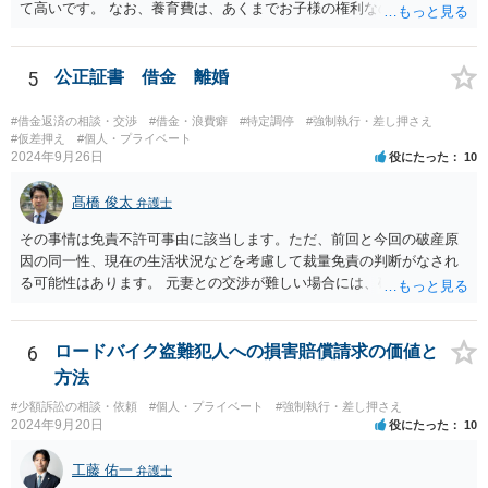
て高いです。 なお、養育費は、あくまでお子様の権利なので、相手方
の不貞が原因の離婚だとしても、調停等の裁判手続きを経た場合、い
くらか支払いようにとの結論になる可能性があります。 これは、親同
士で養育費を請求しないとの約束があったとしても、子供からの請求
5
公正証書 借金 離婚
という形で養育費を求められると、このような結論になる可能性があ
ります。 （ただ、具体的な金額を決めるに際して、相手方が養育費不
#借金返済の相談・交渉
#借金・浪費癖
#特定調停
#強制執行・差し押さえ
要と言ったことが事情として考慮される可能性はあります） 以上踏ま
#仮差押え
#個人・プライベート
2024年9月26日
役にたった
10
えて、公正証書に記載する以上は、その金額の支払を求められる前提
でご判断されるべきかと思われます。
髙橋 俊太
弁護士
その事情は免責不許可事由に該当します。ただ、前回と今回の破産原
因の同一性、現在の生活状況などを考慮して裁量免責の判断がなされ
る可能性はあります。 元妻との交渉が難しい場合には、破産も検討な
さるとよいでしょう。なお、住所変更は元妻に伝える事柄であり、公
証役場に伝える事柄ではありません。
6
ロードバイク盗難犯人への損害賠償請求の価値と
方法
#少額訴訟の相談・依頼
#個人・プライベート
#強制執行・差し押さえ
2024年9月20日
役にたった
10
工藤 佑一
弁護士