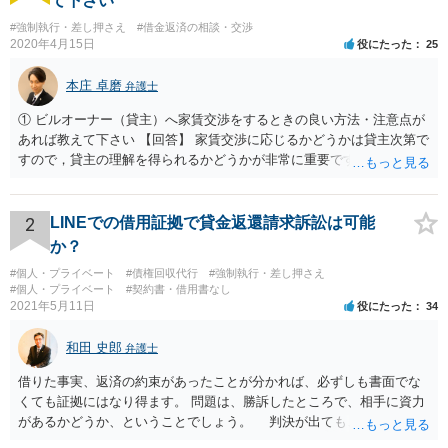
て下さい
#強制執行・差し押さえ
#借金返済の相談・交渉
2020年4月15日
役にたった
25
本庄 卓磨
弁護士
① ビルオーナー（貸主）へ家賃交渉をするときの良い方法・注意点が
あれば教えて下さい 【回答】 家賃交渉に応じるかどうかは貸主次第で
すので，貸主の理解を得られるかどうかが非常に重要です。 したがっ
て，自社の現状を具体的に説明するなどして，理解を得られるよう丁
寧に対応するべきです。 また，貸主側からすれば，減額だけを抽象的
に求められても，応じるべきかどうか判断ができないという可能性も
2
LINEでの借用証拠で貸金返還請求訴訟は可能
あり得ます。 そこで，減額を求める金額，期間やその他の条件につい
か？
ては，できる限り具体的な提案をして交渉するべきだと思います。 ②
#個人・プライベート
#債権回収代行
#強制執行・差し押さえ
資金繰りが厳しく、家賃をしばらく支払えなかったら差押えや強制退
#個人・プライベート
#契約書・借用書なし
去などになりますか？ 【回答】 滞納が続いたとしても，いきなり差押
2021年5月11日
役にたった
34
えなどになることはありません。 家賃の支払いや明渡しを求める内容
の裁判が行われ，それを認容する判決が出てしまった後は，差押えな
和田 史郎
弁護士
どになる可能性があります。 ③ 自社では家賃交渉がうまく行かないと
き、弁護士の方に依頼することで交渉が進むことはありますか？弁護
借りた事実、返済の約束があったことが分かれば、必ずしも書面でな
士の他に相談したほうが良い相手・窓口などもあれば教えていただき
くても証拠にはなり得ます。 問題は、勝訴したところで、相手に資力
たいです 【回答】 ①で回答したとおり，弁護士に依頼しても，家賃交
があるかどうか、ということでしょう。 判決が出ても、無い袖を振
渉に応じるどうかは貸主次第です。 もっとも，弁護士であれば，依頼
らせることは出来ないのです…