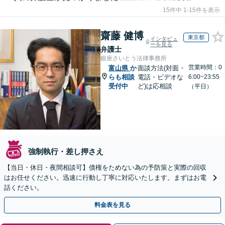
15件中 1-15件を表示
齋藤 健博
東京都
インタビュ
ーを見る
弁護士
銀座さいとう法律事務所
営業時間：0
富山県
か
面談方法(対面・
らも相談
電話・ビデオな
6:00~23:55
受付中
ど)は応相談
（平日）
強制執行・差し押さえ
【当日・休日・夜間相談可】債権をためない為の予防策と実際の回収
はお任せください。迅速に行動し丁寧に対応いたします。まずはお電
話ください。
料金表を見る