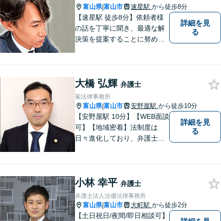
富山県
富山市
速星駅
から徒歩8分
|
【速星駅 徒歩8分】依頼者様
詳細を見
の話を丁寧に聞き、最適な解
る
決策を提案することに努めて
おります。お早めの相談が、
納得のいく解決への第一歩で
す。 まずはお気軽にご相談く
大橋 弘輝
ださい。
弁護士
菊法律事務所
富山県
富山市
安野屋駅
から徒歩10分
|
【安野屋駅 10分】【WEB面談
詳細を見
可】【地域密着】法制度は
る
日々進化しており、弁護士に
も柔軟かつ迅速な対応が求め
られる時代です。 電子化やAI
の活用が進む中でも、依頼者
小林 幸平
の声にしっかり耳を傾ける姿
弁護士
勢は変わりません。
弁護士法人法優法律事務所
富山県
富山市
大町駅
から徒歩2分
|
【土日祝日/夜間/即日相談可】