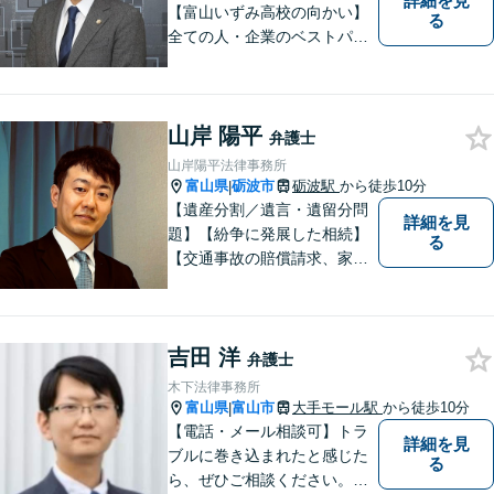
詳細を見
【富山いずみ高校の向かい】
る
全ての人・企業のベストパー
トナーとなることを目指して
います。お気軽にご相談下さ
い。
山岸 陽平
弁護士
山岸陽平法律事務所
富山県
砺波市
砺波駅
から徒歩10分
|
【遺産分割／遺言・遺留分問
詳細を見
題】【紛争に発展した相続】
る
【交通事故の賠償請求、家族
問題、刑事事件も】【富山県
砺波地域を中心に富山県・石
川県に対応】 訴訟、調停、
吉田 洋
交渉などの代理人活動を行い
弁護士
ます。顧問契約先の法律相
木下法律事務所
談、個人の方の法律相談対応
富山県
富山市
大手モール駅
から徒歩10分
|
も。
【電話・メール相談可】トラ
詳細を見
ブルに巻き込まれたと感じた
る
ら、ぜひご相談ください。離