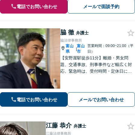
電話でお問い合わせ
メールで面談予約
脇 徹
弁護士
脇法律事務所
富山
富山
営業時間：09:00~21:00（平
|
県
市
日）
【安野屋駅徒歩11分】離婚・男女問
題、交通事故、刑事事件など幅広く対
応。緊急時は、受付時間・定休日に関
係なくお電話ください。お気軽にご相
談ください。【夜間・土日対応可】
【電話相談可】【完全個室】【子連れ
相談可】
電話でお問い合わせ
メールでお問い合わせ
江藤 恭介
弁護士
江藤法律事務所