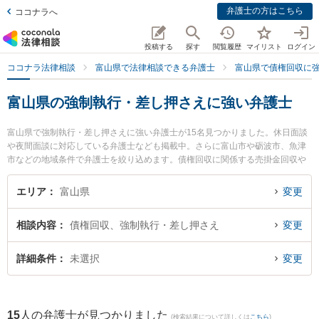
弁護士の方はこちら
ココナラへ
投稿する
探す
閲覧履歴
マイリスト
ログイン
ココナラ法律相談
富山県で法律相談できる弁護士
富山県で債権回収に
富山県の強制執行・差し押さえに強い弁護士
富山県で強制執行・差し押さえに強い弁護士が15名見つかりました。休日面談
や夜間面談に対応している弁護士なども掲載中。さらに富山市や砺波市、魚津
市などの地域条件で弁護士を絞り込めます。債権回収に関係する売掛金回収や
債権回収代行、債権の時効中断等の細かな分野での絞り込み検索もでき便利で
す。特に脇法律事務所の脇 徹弁護士や江藤法律事務所の江藤 恭介弁護士、菊法
エリア
富山県
変更
律事務所の大橋 弘輝弁護士のプロフィール情報や弁護士費用、強みなどが注目
されています。『富山県で土日や夜間に発生した強制執行・差し押さえのトラ
相談内容
債権回収、強制執行・差し押さえ
変更
ブルを今すぐに弁護士に相談したい』『強制執行・差し押さえのトラブル解決
の実績豊富な近くの弁護士を検索したい』『初回相談無料で強制執行・差し押
さえを法律相談できる富山県内の弁護士に相談予約したい』などでお困りの相
詳細条件
未選択
変更
談者さんにおすすめです。
15
人の弁護士が見つかりました
(検索結果について詳しくは
こちら
)