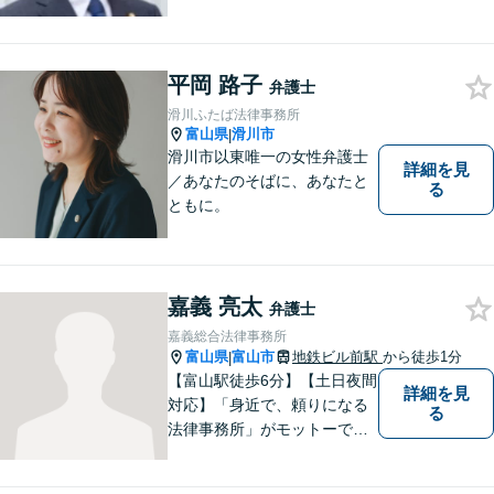
婚・相続・刑事・労働・企業
法務など、幅広い分野に対応
しています。あなたのお悩み
平岡 路子
を解決するため、迅速かつ丁
弁護士
寧にサポートいたします。
滑川ふたば法律事務所
【夜間対応可能】
富山県
滑川市
|
滑川市以東唯一の女性弁護士
詳細を見
／あなたのそばに、あなたと
る
ともに。
嘉義 亮太
弁護士
嘉義総合法律事務所
富山県
富山市
地鉄ビル前駅
から徒歩1分
|
【富山駅徒歩6分】【土日夜間
詳細を見
対応】「身近で、頼りになる
る
法律事務所」がモットーで
す。交通事故・刑事事件・離
婚問題を中心に、幅広いお困