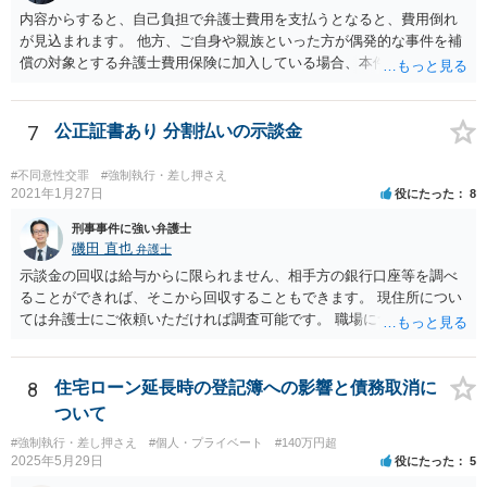
内容からすると、自己負担で弁護士費用を支払うとなると、費用倒れ
が見込まれます。 他方、ご自身や親族といった方が偶発的な事件を補
償の対象とする弁護士費用保険に加入している場合、本件で適用でき
る可能性があり、そのような保険があれば活用を検討すべき事案とい
えます。
7
公正証書あり 分割払いの示談金
#不同意性交罪
#強制執行・差し押さえ
2021年1月27日
役にたった
8
刑事事件に強い弁護士
磯田 直也
弁護士
示談金の回収は給与からに限られません、相手方の銀行口座等を調べ
ることができれば、そこから回収することもできます。 現住所につい
ては弁護士にご依頼いただければ調査可能です。 職場については基本
的には財産開示手続き（裁判所に相手方を呼び出して財産状況を陳述
させる手続き）を利用することになるでしょう。 相手方に財産がそも
そもない場合や就業していない場合には示談金の回収はできません。
8
住宅ローン延長時の登記簿への影響と債務取消に
公正証書を用意して、お近くの法律事務所に直接ご相談されてみてく
ついて
ださい。
#強制執行・差し押さえ
#個人・プライベート
#140万円超
2025年5月29日
役にたった
5