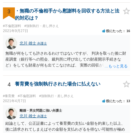
者の主張を整理して分かりやすく貸主へ伝えることができますし，交
渉に対する真摯な姿勢を示すことができます。 また，交渉を弁護士に
3
・無職の不倫相手から慰謝料を回収する方法と法
任せることで負担が軽減されるため，その分，自社の経営などに集中
的対応は？
することも可能となります。 一方で，貸主によっては弁護士が介入す
#不倫慰謝料
#強制執行・差し押さえ
ることに抵抗を感じる可能性もあるため，注意が必要です。 国・自治
2021年9月27日
役にたった
16
体・日本政策金融公庫などが行っている融資や助成金を利用する手段
もありますので，参考にしてください。
北川 雄士
弁護士
無職が何をしても許されるわけではないですが、 判決を取った後に財
産調査（銀行等への照会、裁判所に呼び出しての財産開示手続きな
ど）をしても財産が何も出てこなければ、 実際の回収が困難であるの
は事実です。 なので、実は相手方が銀行にお金を貯めこんでいたこと
など判明すれば取れる可能性はありますが、 定職もなく色々な男性に
援助してもらって渡り歩いているような相手だと、あまり可能性は高
4
養育費を強制執行された場合に払えない
くない、 という意味では「お金は取れません」との案内になろうかと
は思います。
#養育費
#不倫慰謝料
#強制執行・差し押さえ
2021年4月7日
役にたった
13
離婚・男女問題に強い弁護士
北川 雄士
弁護士
結論として、公正証書によって養育費の支払い金額を約束した以上、
後に請求されてしまえばその金額を支払わざるを得ない可能性が極め