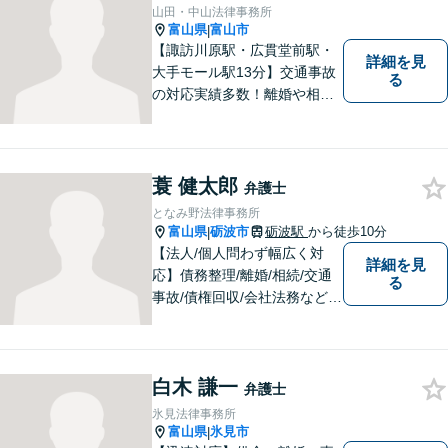
に、誠実・丁寧を心がけ事件
山田・中山法律事務所
に取り組んでいきたいと考え
富山県
富山市
|
ています。
【諏訪川原駅・広貫堂前駅・
詳細を見
大手モール駅13分】交通事故
る
の対応実績多数！離婚や相続
のご相談もしやすいアットホ
ームな雰囲気。一人で悩みを
抱える前に、私と一緒に最善
策がないか考えてみません
蓑 健太郎
弁護士
か？【複数弁護士在籍】
となみ野法律事務所
富山県
砺波市
砺波駅
から徒歩10分
|
【法人/個人問わず幅広く対
詳細を見
応】債務整理/離婚/相続/交通
る
事故/債権回収/会社法務など幅
広い知識を活かしご対応しま
す。気軽に相談していただけ
る法律事務所を目指しており
白木 謙一
ますので、ぜひ一度ご相談く
弁護士
ださい。【JR「砺波駅」10
氷見法律事務所
分】
富山県
氷見市
|