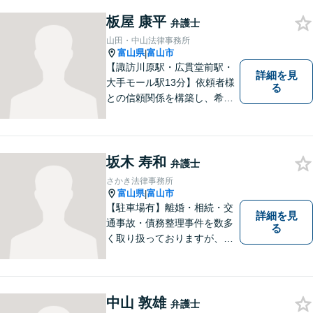
りごとに対応していおりま
板屋 康平
す。お悩みになる前に、ご相
弁護士
談ください。【24Hメール受
山田・中山法律事務所
付】
富山県
富山市
|
【諏訪川原駅・広貫堂前駅・
詳細を見
大手モール駅13分】依頼者様
る
との信頼関係を構築し、希望
を尊重した解決になるよう尽
力してまいります。ちょっと
したことでも、ぜひお気軽に
ご相談ください。平日夜間相
坂木 寿和
弁護士
談OK！【複数弁護士在籍】
さかき法律事務所
富山県
富山市
|
【駐車場有】離婚・相続・交
詳細を見
通事故・債務整理事件を数多
る
く取り扱っておりますが、そ
の他も様々な事件に対応して
おります。「相談してよかっ
た」「少しほっとしました」
というお声をいただけるよう
中山 敦雄
弁護士