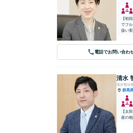
【初回
でフル
扱い実
電話でお問い合わ
清水 
清水智法
群馬
【太田
産の相