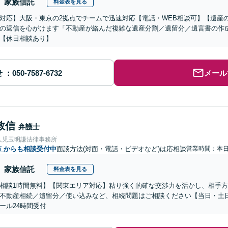
家族信託
料金表を見る
対応】大阪・東京の2拠点でチームで迅速対応【電話・WEB相談可】【遺産
の返信を心がけます「不動産が絡んだ複雑な遺産分割／遺留分／遺言書の作
【休日相談あり】
せ
メール
敦信
弁護士
人児玉明謙法律事務所
市
からも相談受付中
面談方法(対面・電話・ビデオなど)は応相談
営業時間：本
家族信託
料金表を見る
相談1時間無料】【関東エリア対応】粘り強く的確な交渉力を活かし、相手
不動産相続／遺留分／使い込みなど、相続問題はご相談ください【当日・土
ール24時間受付