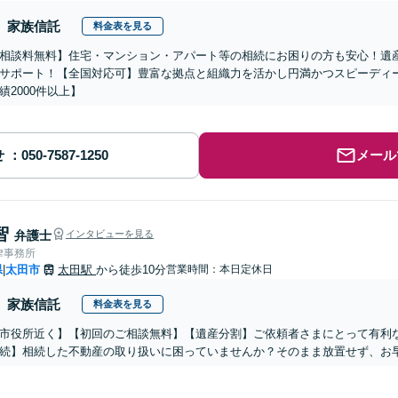
家族信託
料金表を見る
相談料無料】住宅・マンション・アパート等の相続にお困りの方も安心！遺
サポート！【全国対応可】豊富な拠点と組織力を活かし円満かつスピーディ
績2000件以上】
せ
メール
智
弁護士
インタビューを見る
律事務所
県
太田市
太田駅
から徒歩10分
営業時間：本日定休日
|
家族信託
料金表を見る
市役所近く】【初回のご相談無料】【遺産分割】ご依頼者さまにとって有利
続】相続した不動産の取り扱いに困っていませんか？そのまま放置せず、お