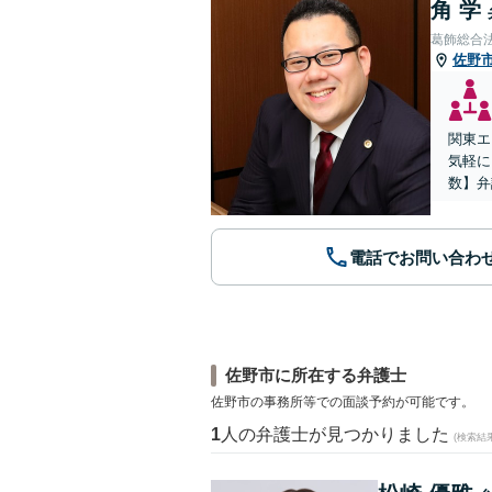
角 学
葛飾総合
佐野
関東エ
気軽に
数】弁
電話でお問い合わ
佐野市に所在する弁護士
佐野市の事務所等での面談予約が可能です。
1
人の弁護士が見つかりました
(検索結