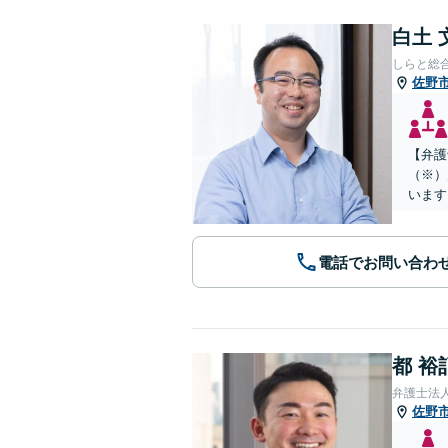
白土 
しらと総
佐野
【弁護
（※）
います
電話でお問い合わ
都 裕
弁護士法
佐野