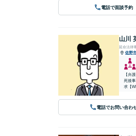
電話で面談予約
山川 
延命法律
佐野
【弁護
死後事
求【W
電話でお問い合わ