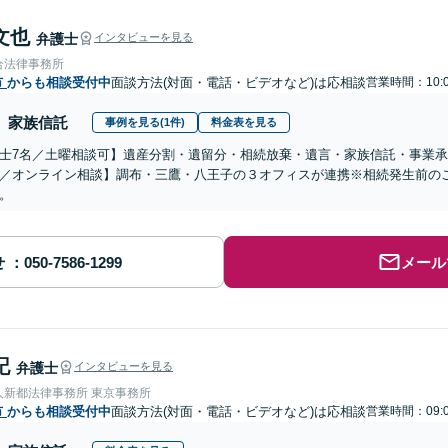
文也
弁護士
インタビューを見る
合法律事務所
市
からも相談受付中
面談方法(対面・電話・ビデオなど)は応相談
営業時間：10:0
家族信託
事例を見る(1件)
料金表を見る
士7名／土曜相談可】遺産分割・遺留分・相続放棄・遺言・家族信託・事業承
／オンライン相談】調布・三鷹・八王子の３オフィスが連携※相続発生前の
。
せ
メール
記
弁護士
インタビューを見る
人新都法律事務所 東京事務所
市
からも相談受付中
面談方法(対面・電話・ビデオなど)は応相談
営業時間：09: