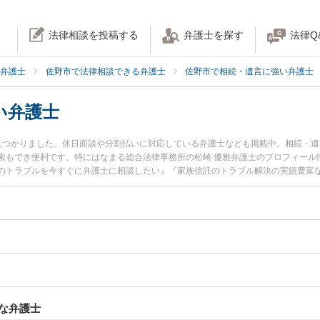
法律相談を投稿する
弁護士を探す
法律Q
弁護士
佐野市で法律相談できる弁護士
佐野市で相続・遺言に強い弁護士
い弁護士
見つかりました。休日面談や分割払いに対応している弁護士なども掲載中。相続・
索もでき便利です。特にはなまる総合法律事務所の松崎 優雅弁護士のプロフィール
のトラブルを今すぐに弁護士に相談したい』『家族信託のトラブル解決の実績豊富
相談予約したい』などでお困りの相談者さんにおすすめです。
な弁護士