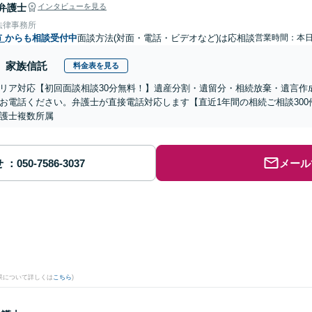
弁護士
インタビューを見る
法律事務所
市
からも相談受付中
面談方法(対面・電話・ビデオなど)は応相談
営業時間：本
家族信託
料金表を見る
リア対応【初回面談相談30分無料！】遺産分割・遺留分・相続放棄・遺言作
お電話ください。弁護士が直接電話対応します【直近1年間の相続ご相談30
護士複数所属
せ
メール
果について詳しくは
こちら
)