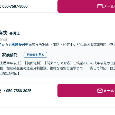
メール
英夫
弁護士
事務所
市
からも相談受付中
面談方法(対面・電話・ビデオなど)は応相談
営業時間：09:
家族信託
料金表を見る
士歴10年以上】【初回無料】【関東エリア対応】ご高齢の方の成年後見や任
務、相続発生後の遺産分割協議、複雑な遺留分請求まで、一貫して対応！他
EB面談対応】
せ
メール