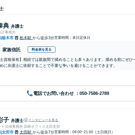
士
泰典
弁護士
会計事務所
県
栃木市
栃木駅
から徒歩3分
営業時間：本日定休日
|
家族信託
料金表を見る
士資格保有】相続では親族間で揉めることも多々あります。揉める前にぜひ
めに弁護士に依頼することで不要な争いを避けることができます。
電話でお問い合わせ
彩子
弁護士
インタビューを見る
ート法律事務所 高崎オフィス太田支部
県
太田市
太田駅
から徒歩7分
営業時間：09:00~21:00（土日祝日）
|