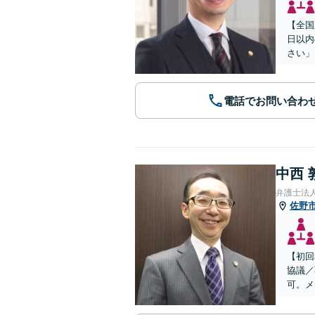
【全国
日以内
さい」
電話でお問い合わ
中西 
弁護士法
佐野
【初回
協議／
可。メ