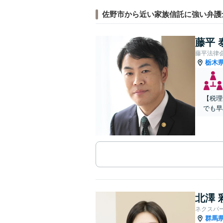
佐野市から近い家族信託に強い弁護
藤平 
藤平法律
栃木
【税理
でも早
北澤 
ネクスパ
群馬