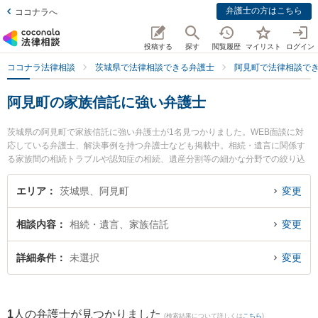
弁護士の方はこちら
ココナラへ
投稿する
探す
閲覧履歴
マイリスト
ログイン
ココナラ法律相談
茨城県で法律相談できる弁護士
阿見町で法律相談で
阿見町の家族信託に強い弁護士
茨城県の阿見町で家族信託に強い弁護士が1名見つかりました。WEB面談に対
応している弁護士、解決事例を持つ弁護士なども掲載中。相続・遺言に関係す
る家族間の相続トラブルや認知症の相続、遺産分割等の細かな分野での絞り込
み検索もでき便利です。特に阿見法律事務所の髙橋 直人弁護士のプロフィール
情報や弁護士費用、強みなどが注目されています。『阿見町で土日や夜間に発
エリア
茨城県、阿見町
変更
生した家族信託のトラブルを今すぐに弁護士に相談したい』『家族信託のトラ
ブル解決の実績豊富な近くの弁護士を検索したい』『初回相談無料で家族信託
相談内容
相続・遺言、家族信託
変更
を法律相談できる阿見町内の弁護士に相談予約したい』などでお困りの相談者
さんにおすすめです。
詳細条件
未選択
変更
1
人の弁護士が見つかりました
(検索結果について詳しくは
こちら
)