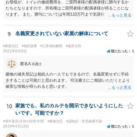
お母様が、トイレの修繕費用を、ご質問者様の配偶者様に贈与するか
たちとなりますので、所有権はご質問者様の配偶者様が得ることにな
ります。 また、贈与については年間110万円まで非課税であり、トイ
レの修繕費であればこの枠内に収まると思います。
9
名義変更されていない家屋の解体について
#家族信託
#相続放棄
#口座凍結解除
#遺産分割
2021年8月6日
役にたった
1
匿名A
弁護士
建物の滅失登記は相続人の一人でもできるので、名義変更せずに手続
きすることは可能だと思われます。 司法書士にご相談いただくとより
確実な情報が得られると思います。
10
家族でも、私のカルテを開示できないようにした
いです。可能ですか？
#成年後見(生前の財産管理)
#家族信託
#認知症・意思疎通不能
2019年4月12日
役にたった
1