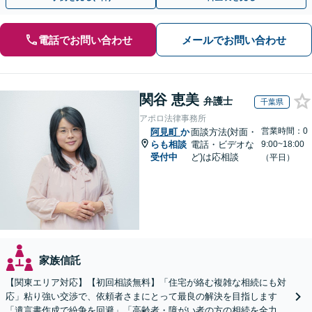
電話でお問い合わせ
メールでお問い合わせ
関谷 恵美
弁護士
千葉県
アポロ法律事務所
営業時間：0
阿見町
か
面談方法(対面・
らも相談
電話・ビデオな
9:00~18:00
受付中
ど)は応相談
（平日）
家族信託
【関東エリア対応】【初回相談無料】「住宅が絡む複雑な相続にも対
応」粘り強い交渉で、依頼者さまにとって最良の解決を目指します
「遺言書作成で紛争を回避」「高齢者・障がい者の方の相続を全力サ