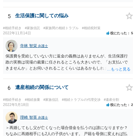
ほうが、今後もいろいろやりやすくなると思います。
5
生活保護に関しての悩み
#相続手続き
#家族信託
#家族間の相続トラブル
#相続税対策
2022年11月14日
役にたった
5
寺林 智栄
弁護士
保護費を受給していない方に返金の義務はありませんが、生活保護行
政の実務は現場の裁量に任されるところも大きいので、「お支払いで
きませんか」とお伺いされることくらいはあるかもしれません。 通報
するかどうかは、あなたとお父さんの妹さんとの関係などを総合的に
考えてご判断いただくのが良いと思います。
6
遺産相続の関係について
#相続手続き
#相続放棄
#家族信託
#相続トラブルの代理交渉
#遺産分割
2022年5月18日
役にたった
2
理崎 智英
弁護士
＞再婚してもし父が亡くなった場合借金を払うのは誰になりますか？
ちなみに再婚相手にも2人の子供がいます。 戸籍を母側に変えれば払