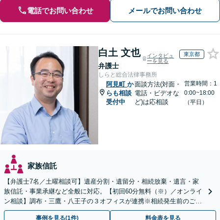
電話でお問い合わせ
メールでお問い合わせ
白土 文也
東京都
インタビュ
ーを見る
弁護士
しらと総合法律事務所
営業時間：1
阿見町
か
面談方法(対面・
らも相談
電話・ビデオな
0:00~18:00
受付中
ど)は応相談
（平日）
家族信託
【弁護士7名／土曜相談可】遺産分割・遺留分・相続放棄・遺言・家
族信託・事業承継など全般に対応。【初回60分無料（※）／オンライ
ン相談】調布・三鷹・八王子の３オフィスが連携※相続発生前のご相
談など有料相談になるものもございます。
事例を見る(1件)
料金表を見る