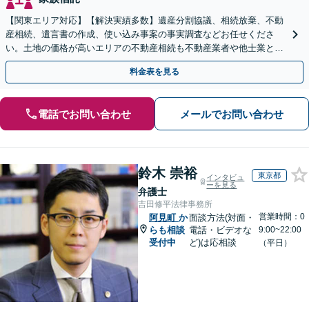
【関東エリア対応】【解決実績多数】遺産分割協議、相続放棄、不動
産相続、遺言書の作成、使い込み事案の事実調査などお任せくださ
い。土地の価格が高いエリアの不動産相続も不動産業者や他士業と連
携し、適切かつ円滑に対応します【初回相談無料】
料金表を見る
電話でお問い合わせ
メールでお問い合わせ
鈴木 崇裕
東京都
インタビュ
ーを見る
弁護士
吉田修平法律事務所
営業時間：0
阿見町
か
面談方法(対面・
らも相談
電話・ビデオな
9:00~22:00
受付中
ど)は応相談
（平日）