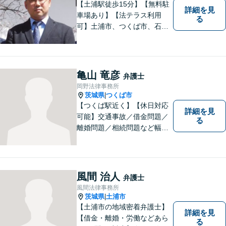
【土浦駅徒歩15分】【無料駐
詳細を見
車場あり】【法テラス利用
る
可】土浦市、つくば市、石岡
市、かすみがうら市、稲敷
市、牛久市、阿見町、美浦村
ほか、県内・県外対応しま
す。
亀山 竜彦
弁護士
岡野法律事務所
茨城県
つくば市
|
【つくば駅近く】【休日対応
詳細を見
可能】交通事故／借金問題／
る
離婚問題／相続問題など幅広
い分野に対応可能。法律的な
解決だけでなく、 一緒に悩
み、考え、依頼者様の希望を
実現するために精一杯努力い
風間 治人
弁護士
たします。お気軽にご相談く
風間法律事務所
ださい。
茨城県
土浦市
|
【土浦市の地域密着弁護士】
詳細を見
【借金・離婚・労働などあら
る