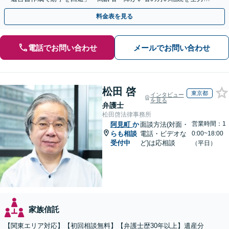
ポート」【全国出張】【完全個室制】【バリアフリー対応】
料金表を見る
電話でお問い合わせ
メールでお問い合わせ
松田 啓
東京都
インタビュー
を見る
弁護士
松田啓法律事務所
営業時間：1
阿見町
か
面談方法(対面・
らも相談
電話・ビデオな
0:00~18:00
受付中
ど)は応相談
（平日）
家族信託
【関東エリア対応】【初回相談無料】【弁護士歴30年以上】遺産分