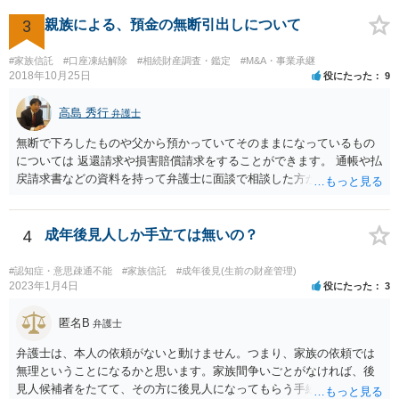
3
親族による、預金の無断引出しについて
#家族信託
#口座凍結解除
#相続財産調査・鑑定
#M&A・事業承継
2018年10月25日
役にたった
9
高島 秀行
弁護士
無断で下ろしたものや父から預かっていてそのままになっているもの
については 返還請求や損害賠償請求をすることができます。 通帳や払
戻請求書などの資料を持って弁護士に面談で相談した方がよいと思い
ます。
4
成年後見人しか手立ては無いの？
#認知症・意思疎通不能
#家族信託
#成年後見(生前の財産管理)
2023年1月4日
役にたった
3
匿名B
弁護士
弁護士は、本人の依頼がないと動けません。つまり、家族の依頼では
無理ということになるかと思います。家族間争いごとがなければ、後
見人候補者をたてて、その方に後見人になってもらう手続をすすめた