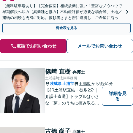
【無料駐車場あり】【完全個室】相続放棄に強い！豊富なノウハウで
早期解決へ尽力【異業種と協力】不動産評価が必要な場合等、土地／
建物の相続も円滑に対応。依頼者さまと密に連携し、ご希望に沿った
相続を目指します【夜間休日対応】【土浦駅よりバス3分】
料金表を見る
電話でお問い合わせ
メールでお問い合わせ
篠﨑 直樹
弁護士
土浦篠﨑法律事務所
茨城県
土浦市
土浦駅
から徒歩1分
|
【JR土浦駅直結・徒歩2分｜
詳細を見
弁護士直通】トラブルは小さ
る
な「芽」のうちに摘み取るこ
とが大切です。少しでも不安
に感じることがあれば、ご相
談ください。
古徳 尚子
弁護士