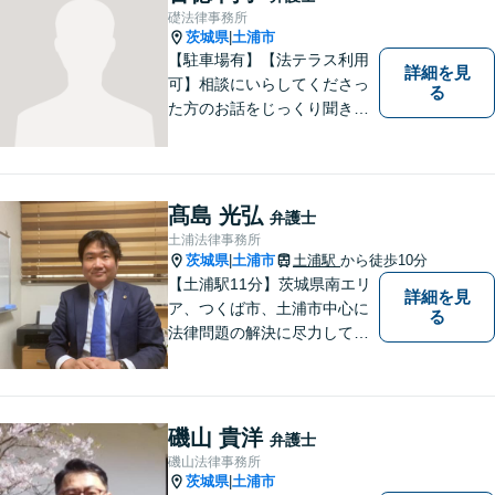
礎法律事務所
茨城県
土浦市
|
【駐車場有】【法テラス利用
詳細を見
可】相談にいらしてくださっ
る
た方のお話をじっくり聞き、
ともに解決方法を考えていく
ことを心がけています。法律
相談は早めの相談が大切で
す。皆様が相談しやすい環境
髙島 光弘
弁護士
を整えておりますので、お気
土浦法律事務所
軽にご相談ください。
茨城県
土浦市
土浦駅
から徒歩10分
|
【土浦駅11分】茨城県南エリ
詳細を見
ア、つくば市、土浦市中心に
る
法律問題の解決に尽力してお
ります。地域の実情を踏まえ
た丁寧な対応を心掛けていま
す。お困りごとがありました
ら、お気軽にご相談くださ
磯山 貴洋
弁護士
い。
磯山法律事務所
茨城県
土浦市
|