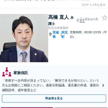
1件中 1-1件を表示
髙橋 直人
弁
インタビューを
見る
護士
阿見法律事務所
茨城
阿見
営業時間：00:00~23:55（平
|
県
町
日）
家族信託
「依頼すべき内容が決まってない」「解決できるか知りたい」という
方もお気軽にご相談ください。遺産分割協議、遺言書の作成、遺留分
減額請求、成年後見など
料金表を見る