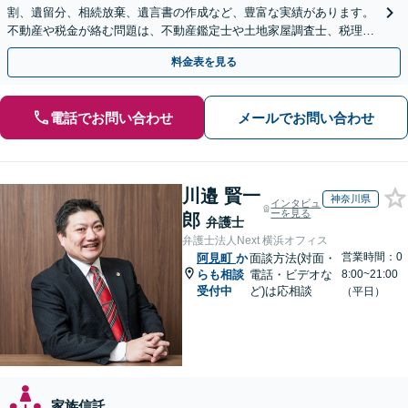
割、遺留分、相続放棄、遺言書の作成など、豊富な実績があります。
不動産や税金が絡む問題は、不動産鑑定士や土地家屋調査士、税理士
と提携【事前予約で、休日・夜間面談可】【WEB面談可】
料金表を見る
電話でお問い合わせ
メールでお問い合わせ
川邉 賢一
神奈川県
インタビュ
ーを見る
郎
弁護士
弁護士法人Next 横浜オフィス
営業時間：0
阿見町
か
面談方法(対面・
らも相談
電話・ビデオな
8:00~21:00
受付中
ど)は応相談
（平日）
家族信託