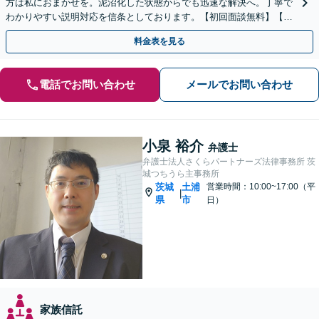
方は私におまかせを。泥沼化した状態からでも迅速な解決へ。丁寧で
わかりやすい説明対応を信条としております。【初回面談無料】【法
テラス利用可】【休日・夜間対応可】
料金表を見る
電話でお問い合わせ
メールでお問い合わせ
小泉 裕介
弁護士
弁護士法人さくらパートナーズ法律事務所 茨
城つちうら主事務所
茨城
土浦
営業時間：10:00~17:00（平
|
県
市
日）
家族信託