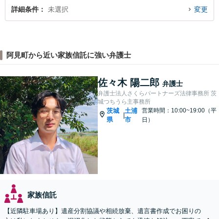
詳細条件
未選択
変更
阿見町から近い家族信託に強い弁護士
佐々木 陽二郎
弁護士
弁護士法人さくらパートナーズ法律事務所 茨
城つちうら主事務所
茨城
土浦
営業時間：10:00~19:00（平
|
県
市
日）
家族信託
【近隣駐車場あり】遺産分割協議や相続放棄、遺言書作成でお困りの