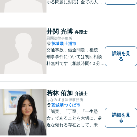
ゆる問題に対応】全ての人へ
の誠意を忘れず、1つ1つの問
題に向き合います。依頼者様
の将来を見据えた、納得の解
決を目指します。まずはお気
井関 光博
弁護士
軽にご相談ください。【駐車
風間法律事務所
場有】
茨城県
土浦市
|
交通事故，借金問題，相続，
詳細を見
刑事事件については初回相談
る
料無料です（相談時間4０分ま
で）。
若林 侑加
弁護士
はなみずき法律事務所
茨城県
つくば市
|
「誠実」「丁寧」「一生懸
詳細を見
命」であることを大切に、身
る
近な頼れる存在として、未来
を切り拓くあなたを全力でサ