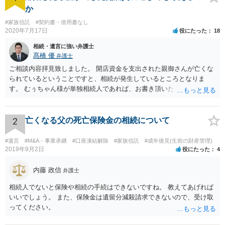
か
#家族信託
#契約書・借用書なし
2020年7月17日
役にたった
18
相続・遺言に強い弁護士
髙橋 優
弁護士
ご相談内容拝見致しました。 開店資金を支出された親御さんが亡くな
られているということですと、相続が発生しているところとなりま
す。 むぅちゃん様が単独相続人であれば、お書き頂いたような方法で
ご主人に書面を書いてもらうことで対応は可能かと思います。 他にも
相続人おられるということであれば、他の相続人との協議が必要とな
るところです。 また、当該点とは別にご主人から貸付ではなく贈与で
2
亡くなる父の死亡保険金の相続について
あると主張される可能性がございます。 その場合には、貸付であるこ
とを伺わせる事情をどれだけ積み重ねることが出来るか、というとこ
#遺言
#M&A・事業承継
#口座凍結解除
#家族信託
#成年後見(生前の財産管理)
ろとなります。 返済の事実や、返済を約束するメール等です。 金額の
2019年9月2日
役にたった
4
大きさや状況を考えると、一つ一つの問題を解決し、万が一に備えて
おく方が宜しいかと思います。 緊急という訳ではないかと思います
内藤 政信
弁護士
が、事前準備が早い方が有効な手段が増える傾向にありますので、早
相続人でないと保険や相続の手続はできないですね。 教えてあげれば
目に弁護士を入れられることを御検討頂くと良いかと思います。
いいでしょう。 また、保険金は遺留分減殺請求できないので、受け取
ってください。