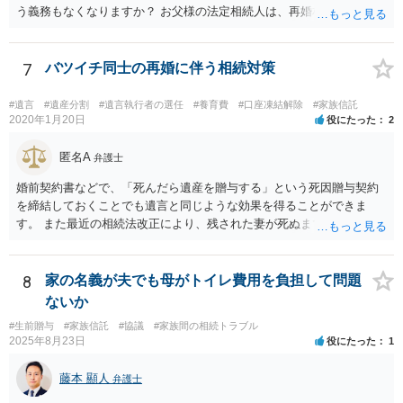
う義務もなくなりますか？ お父様の法定相続人は、再婚相手とご相談
者様なので、お父様の借金はご相談者様も相続することになります。
戸籍がどこにあるのかは関係ありません。 ただし、お父様が亡くなっ
たことを知ってから３か月以内に家庭裁判所にて「相続放棄」の手続
7
バツイチ同士の再婚に伴う相続対策
をすれば、ご相談者様はお父様の借金は相続しません。
#遺言
#遺産分割
#遺言執行者の選任
#養育費
#口座凍結解除
#家族信託
2020年1月20日
役にたった
2
匿名A
弁護士
婚前契約書などで、「死んだら遺産を贈与する」という死因贈与契約
を締結しておくことでも遺言と同じような効果を得ることができま
す。 また最近の相続法改正により、残された妻が死ぬまで家に住み続
けられる権利として「配偶者居住権」という制度が設けられましたの
で、その制度を活用する方法も考えられます。 もし契約書の作成まで
視野に入れておられる場合は、お近くの弁護士、できれば相続に強い
8
家の名義が夫でも母がトイレ費用を負担して問題
弁護士にご相談なさるとよいでしょう。
ないか
#生前贈与
#家族信託
#協議
#家族間の相続トラブル
2025年8月23日
役にたった
1
藤本 顯人
弁護士