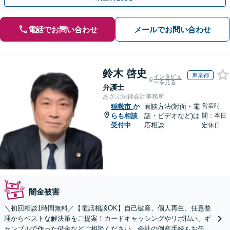
電話でお問い合わせ
メールでお問い合わせ
鈴木 啓史
東京都
インタビュ
ーを見る
弁護士
あざぶ法律会計事務所
営業時
稲敷市
か
面談方法(対面・電
らも相談
話・ビデオなど)は
間：本日
受付中
応相談
定休日
闇金被害
＼初回相談1時間無料／【電話相談OK】自己破産、個人再生、任意整
理からベストな解決策をご提案！カードキャッシングやリボ払い、ギ
ャンブルで作った借金などご相談ください。会社の倒産手続もお任せ