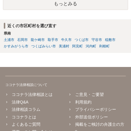
もっとみる
近くの市区町村を選び直す
県南
土浦市
石岡市
龍ケ崎市
取手市
牛久市
つくば市
守谷市
稲敷市
かすみがうら市
つくばみらい市
美浦村
阿見町
河内町
利根町
ココナラ法律相談について
ココナラ法律相談とは
ご意見・ご要望
法律Q&A
利用規約
法律相談コラム
プライバシーポリシー
ココナラとは
外部送信ポリシー
よくあるご質問
掲載をご検討の弁護士の方
へ