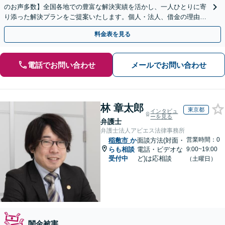
のお声多数】全国各地での豊富な解決実績を活かし、一人ひとりに寄
り添った解決プランをご提案いたします。個人・法人、借金の理由に
問わず柔軟に対応しますので、まずはお気軽にご相談を
料金表を見る
電話でお問い合わせ
メールでお問い合わせ
林 章太郎
東京都
インタビュ
ーを見る
弁護士
弁護士法人アビエス法律事務所
営業時間：0
稲敷市
か
面談方法(対面・
らも相談
電話・ビデオな
9:00~19:00
受付中
ど)は応相談
（土曜日）
闇金被害