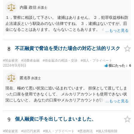
も相談を実施しているかと思います）。
内藤 政信
弁護士
１，警察に相談して下さい。 逮捕はありません。 ２，犯罪収益移転防
止法違反という馴染みのない法律ですね。 ３，逮捕はないですが、罰
金になることはあります。 ならないこともあります。 ４，警察に自主
申告が最善です。
8
不正融資で脅迫を受けた場合の対応と法的リスク
#闇金被害
#消費者金融
#借金返済の相談・交渉
#個人・プライベート
2024年9月9日
役にたった
6
匿名B
弁護士
現在、極めて悪い状況に追い込まれています。 担保として渡してしま
った口座を使用できなくして、 メルカリアカウントも使用できない状
況にしないと、 あなたの口座やメルカリアカウントが詐欺や闇金の取
引に利用される可能性があります。 そうなると、あなたは口座提供の
容疑で警察の調べを受けたり、第三者から損害賠償請求をされるなど
の過酷な状況へと追い込まれていきます。 警察や、金融機関、メルカ
9
個人融資に手を出してしまいました、
リと至急相談して対応されてください。
#闇金被害
#10万円未満
#個人・プライベート
#悪徳商法
#個人情報削除