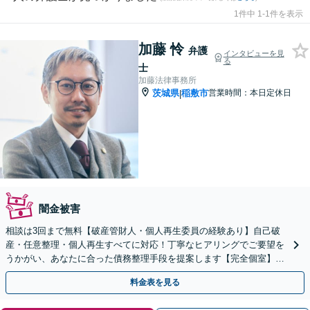
1件中 1-1件を表示
加藤 怜
弁護
インタビューを見
る
士
加藤法律事務所
茨城県
稲敷市
営業時間：本日定休日
|
闇金被害
相談は3回まで無料【破産管財人・個人再生委員の経験あり】自己破
産・任意整理・個人再生すべてに対応！丁寧なヒアリングでご要望を
うかがい、あなたに合った債務整理手段を提案します【完全個室】法
人・個人事業者の破産もご相談ください
料金表を見る