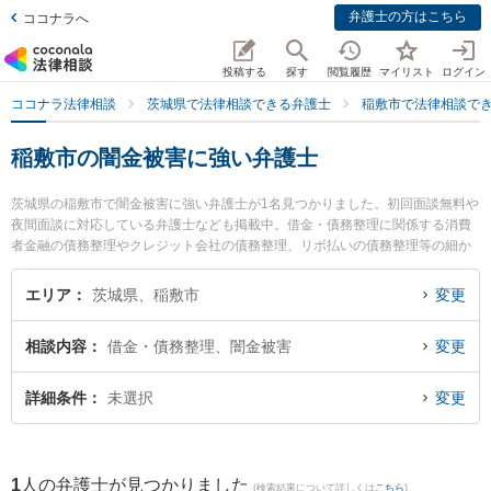
弁護士の方はこちら
ココナラへ
投稿する
探す
閲覧履歴
マイリスト
ログイン
ココナラ法律相談
茨城県で法律相談できる弁護士
稲敷市で法律相談で
稲敷市の闇金被害に強い弁護士
茨城県の稲敷市で闇金被害に強い弁護士が1名見つかりました。初回面談無料や
夜間面談に対応している弁護士なども掲載中。借金・債務整理に関係する消費
者金融の債務整理やクレジット会社の債務整理、リボ払いの債務整理等の細か
な分野での絞り込み検索もでき便利です。特に加藤法律事務所の加藤 怜弁護士
のプロフィール情報や弁護士費用、強みなどが注目されています。『稲敷市で
エリア
茨城県、稲敷市
変更
土日や夜間に発生した闇金被害のトラブルを今すぐに弁護士に相談したい』
『闇金被害のトラブル解決の実績豊富な近くの弁護士を検索したい』『初回相
相談内容
借金・債務整理、闇金被害
変更
談無料で闇金被害を法律相談できる稲敷市内の弁護士に相談予約したい』など
でお困りの相談者さんにおすすめです。
詳細条件
未選択
変更
1
人の弁護士が見つかりました
(検索結果について詳しくは
こちら
)