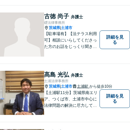
に感じることがあれば、ご相
談ください。
古徳 尚子
弁護士
礎法律事務所
茨城県
土浦市
|
【駐車場有】【法テラス利用
詳細を見
可】相談にいらしてくださっ
る
た方のお話をじっくり聞き、
ともに解決方法を考えていく
ことを心がけています。法律
相談は早めの相談が大切で
す。皆様が相談しやすい環境
髙島 光弘
弁護士
を整えておりますので、お気
土浦法律事務所
軽にご相談ください。
茨城県
土浦市
土浦駅
から徒歩10分
|
【土浦駅11分】茨城県南エリ
詳細を見
ア、つくば市、土浦市中心に
る
法律問題の解決に尽力してお
ります。地域の実情を踏まえ
た丁寧な対応を心掛けていま
す。お困りごとがありました