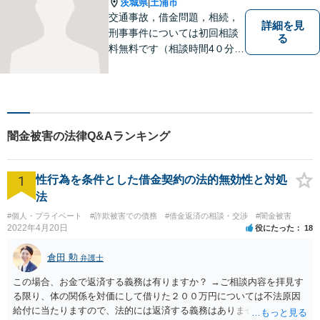
茨城県
土浦市
|
交通事故，借金問題，相続，
詳細を見
刑事事件については初回相談
る
料無料です（相談時間4０分ま
で）。
闇金被害の法律Q&Aランキング
1
性行為を条件とした借金契約の法的無効性と対処
法
#個人・プライベート
#詐欺被害での債務
#借金返済の相談・交渉
#闇金被害
2022年4月20日
役にたった
18
倉田 勲
弁護士
この場合、お金で返済する義務は有りますか？ →ご相談内容を拝見す
る限り、体の関係を対価にして借りた２００万円については不法原因
給付に当たりますので、法的には返済する義務はありません。家族に