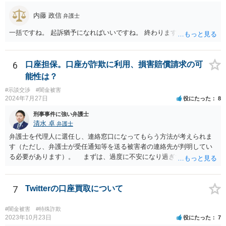
内藤 政信
弁護士
一括ですね。 起訴猶予になればいいですね。 終わります。
6
口座担保。口座が詐欺に利用、損害賠償請求の可
能性は？
#示談交渉
#闇金被害
2024年7月27日
役にたった
8
刑事事件に強い弁護士
清水 卓
弁護士
弁護士を代理人に選任し、連絡窓口になってもらう方法が考えられま
す（ただし、弁護士が受任通知等を送る被害者の連絡先が判明してい
る必要があります）。 まずは、過度に不安になり過ぎず、少し落ち
着つきましょう。解決の方法として、損害賠償責任の有無を争う、減
額を求めていく、分割等の支払方法を求めて行く等の方法もあります
し、時間的にも、今すぐではなく、時間•期間をかけて対応して行くこ
7
Twitterの口座買取について
とができます。あなたが心身に変調をきたしては、元も子もありませ
んので。 いずれにしても、何かあったら速やか相談可能なお住まい
#闇金被害
#特殊詐欺
の地域の弁護士に直接相談してみて下さい（弁護士会や法テラス等で
2023年10月23日
役にたった
7