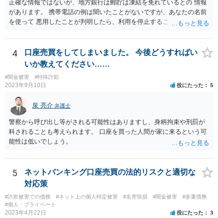
正確な情報ではないが、地方銀行は郵貯は凍結を免れているとの 情報
があります。 携帯電話の例は聞いたことがないですが、あなたの名前
を使って 悪用したことが判明したら、利用を停止することもあるでし
ょう。 その場合、他の会社の携帯ならば、大丈夫と思います。
4
口座売買をしてしまいました。 今後どうすればい
いか教えてください……
#闇金被害
#特殊詐欺
2023年9月10日
役にたった
5
泉 亮介
弁護士
警察から呼び出し等がされる可能性はありますし、身柄拘束や刑罰が
科されることも考えられます。 口座を買った人間が家に来るという可
能性は低いでしょう。
5
ネットバンキング口座売買の法的リスクと適切な
対応策
#詐欺被害での債務
#ネット上の個人特定被害
#名誉毀損
#闇金被害
#多重債務
#個人・プライベート
2023年4月22日
役にたった
3