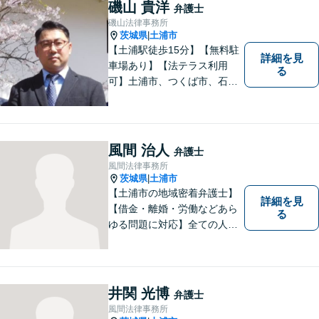
ら、お気軽にご相談くださ
磯山 貴洋
弁護士
い。
磯山法律事務所
茨城県
土浦市
|
【土浦駅徒歩15分】【無料駐
詳細を見
車場あり】【法テラス利用
る
可】土浦市、つくば市、石岡
市、かすみがうら市、稲敷
市、牛久市、阿見町、美浦村
ほか、県内・県外対応しま
す。
風間 治人
弁護士
風間法律事務所
茨城県
土浦市
|
【土浦市の地域密着弁護士】
詳細を見
【借金・離婚・労働などあら
る
ゆる問題に対応】全ての人へ
の誠意を忘れず、1つ1つの問
題に向き合います。依頼者様
の将来を見据えた、納得の解
決を目指します。まずはお気
井関 光博
弁護士
軽にご相談ください。【駐車
風間法律事務所
場有】