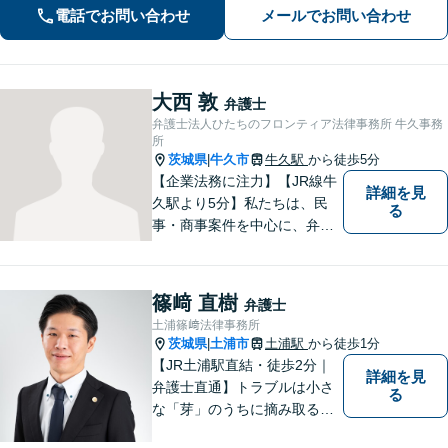
績豊富【夜間休日対応】【土浦駅より
電話でお問い合わせ
メールでお問い合わせ
バス10分】
大西 敦
弁護士
弁護士法人ひたちのフロンティア法律事務所 牛久事務
所
茨城県
牛久市
牛久駅
から徒歩5分
|
【企業法務に注力】【JR線牛
詳細を見
久駅より5分】私たちは、民
る
事・商事案件を中心に、弁護
士活動に取り組んでおりま
す。特に、企業法務について
は法律資料を迅速に用いた、
篠﨑 直樹
弁護士
的確なアプローチで活動に取
土浦篠﨑法律事務所
り組んでおります。是非、お
茨城県
土浦市
土浦駅
から徒歩1分
|
気軽にご相談ください。
【JR土浦駅直結・徒歩2分｜
詳細を見
弁護士直通】トラブルは小さ
る
な「芽」のうちに摘み取るこ
とが大切です。少しでも不安