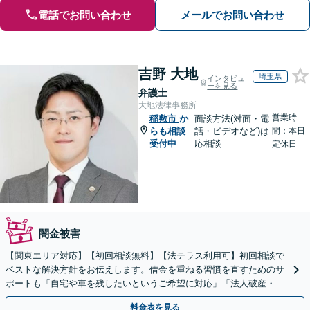
電話でお問い合わせ
メールでお問い合わせ
吉野 大地
埼玉県
インタビュ
ーを見る
弁護士
大地法律事務所
営業時
稲敷市
か
面談方法(対面・電
らも相談
話・ビデオなど)は
間：本日
受付中
応相談
定休日
闇金被害
【関東エリア対応】【初回相談無料】【法テラス利用可】初回相談で
ベストな解決方針をお伝えします。借金を重ねる習慣を直すためのサ
ポートも「自宅や車を残したいというご希望に対応」「法人破産・企
業さまのご相談お受けします」
料金表を見る