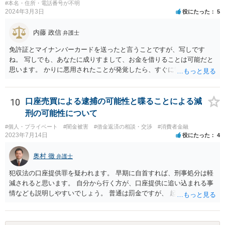
#本名・住所・電話番号が不明
2024年3月3日
役にたった
5
内藤 政信
弁護士
免許証とマイナンバーカードを送ったと言うことですが、写しです
ね。 写しでも、あなたに成りすまして、お金を借りることは可能だと
思います。 かりに悪用されたことが発覚したら、すぐに警察に相談し
て下さい。
10
口座売買による逮捕の可能性と喋ることによる減
刑の可能性について
#個人・プライベート
#闇金被害
#借金返済の相談・交渉
#消費者金融
2023年7月14日
役にたった
4
奥村 徹
弁護士
犯収法の口座提供罪を疑われます。 早期に自首すれば、刑事処分は軽
減されると思います。 自分から行く方が、口座提供に追い込まれる事
情なども説明しやすいでしょう。 普通は罰金ですが、 起訴猶予も多い
ので有効だと思います。