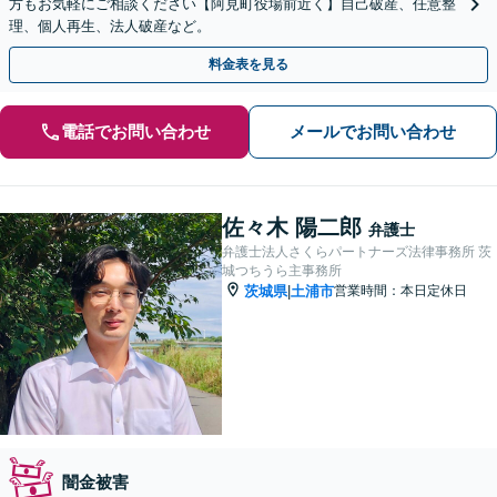
方もお気軽にご相談ください【阿見町役場前近く】自己破産、任意整
理、個人再生、法人破産など。
料金表を見る
電話でお問い合わせ
メールでお問い合わせ
佐々木 陽二郎
弁護士
弁護士法人さくらパートナーズ法律事務所 茨
城つちうら主事務所
茨城県
土浦市
営業時間：本日定休日
|
闇金被害