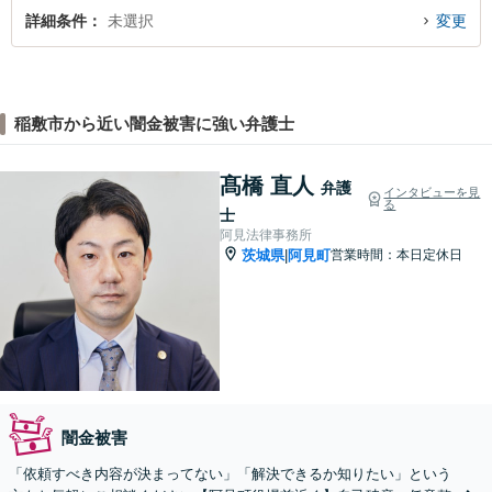
詳細条件
未選択
変更
稲敷市から近い闇金被害に強い弁護士
髙橋 直人
弁護
インタビューを見
る
士
阿見法律事務所
茨城県
阿見町
営業時間：本日定休日
|
闇金被害
「依頼すべき内容が決まってない」「解決できるか知りたい」という