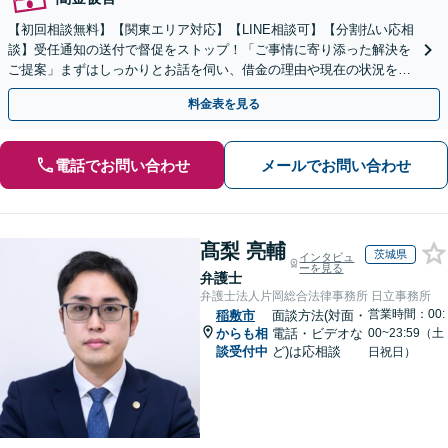
【初回相談無料】【関東エリア対応】【LINE相談可】【分割払い応相
談】受任通知の送付で督促をストップ！「ご事情に寄り添った解決を
ご提案」まずはしっかりとお話を伺い、借金の理由や現在の状況を丁
寧にお聞きするので、ぜひお気軽にご相談ください。
料金表を見る
電話でお問い合わせ
メールでお問い合わせ
髙梨 亮輔
茨城県
インタビュ
ーを見る
弁護士
弁護士法人片岡総合法律事務所 日立事務所
営業時間：00:
稲敷市
面談方法(対面・
からも相
電話・ビデオな
00~23:59（土
談受付中
ど)は応相談
日祝日）