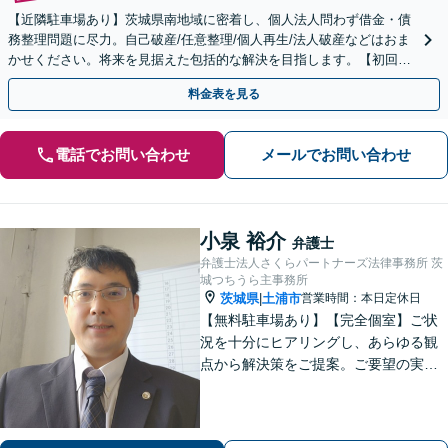
【近隣駐車場あり】茨城県南地域に密着し、個人法人問わず借金・債
務整理問題に尽力。自己破産/任意整理/個人再生/法人破産などはおま
かせください。将来を見据えた包括的な解決を目指します。【初回面
談無料】【法テラス利用可】【休日・夜間対応可】
料金表を見る
電話でお問い合わせ
メールでお問い合わせ
小泉 裕介
弁護士
弁護士法人さくらパートナーズ法律事務所 茨
城つちうら主事務所
茨城県
土浦市
営業時間：本日定休日
|
【無料駐車場あり】【完全個室】ご状
況を十分にヒアリングし、あらゆる観
点から解決策をご提案。ご要望の実現
に向け、細やかなサポートに努めます
【刑事事件】起訴されないための弁護
活動に注力。交通事故・相続問題も実