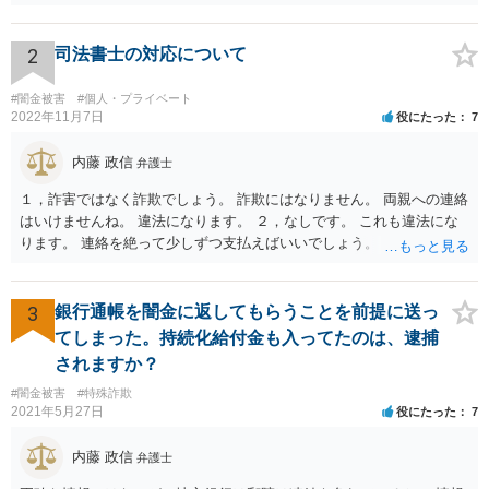
連絡するなど脅しをしてくるようでしたら、警察でご相談されること
をお勧めします。
2
司法書士の対応について
#闇金被害
#個人・プライベート
2022年11月7日
役にたった
7
内藤 政信
弁護士
１，詐害ではなく詐欺でしょう。 詐欺にはなりません。 両親への連絡
はいけませんね。 違法になります。 ２，なしです。 これも違法にな
ります。 連絡を絶って少しずつ支払えばいいでしょう。
3
銀行通帳を闇金に返してもらうことを前提に送っ
てしまった。持続化給付金も入ってたのは、逮捕
されますか？
#闇金被害
#特殊詐欺
2021年5月27日
役にたった
7
内藤 政信
弁護士