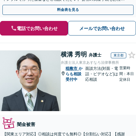
◎【休日・夜間相談可】【WEB面談対応】
料金表を見る
電話でお問い合わせ
メールでお問い合わせ
横溝 秀明
弁護士
東京都
弁護士法人東京あすなろ法律事務所
営業時
稲敷市
か
面談方法(対面・電
らも相談
話・ビデオなど)は
間：本日
受付中
応相談
定休日
闇金被害
【関東エリア対応】◎相談は何度でも無料◎【分割払い対応】【感謝