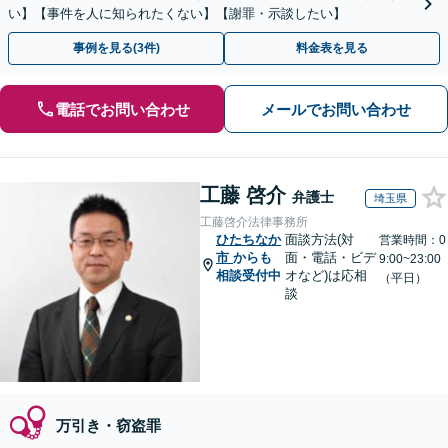
い】【事件を人に知られたくない】【謝罪・示談したい】
事例を見る(3件)
料金表を見る
電話でお問い合わせ
メールでお問い合わせ
工藤 啓介
弁護士
埼玉県
工藤啓介法律事務所
ひたちなか
面談方法(対
営業時間：0
市
からも
面・電話・ビデ
9:00~23:00
相談受付中
オなど)は応相
（平日）
談
万引き・窃盗罪