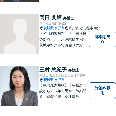
【開設55年以上の法律事務
所】相談者の意向をきちんと
把握した上で、正当な権利を
岡田 眞輝
弁護士
守るために丁寧な対応を致し
岡田総合法律事務所
ます。
茨城県
水戸市
水戸駅
から徒歩10分
|
【初回相談無料】【土日祝日
詳細を見
の対応可】【水戸駅徒歩7分】
る
茨城県水戸市でお困りの方
は、ぜひご相談ください。迅
速誠実丁寧な対応でお応えい
たします。
三村 悠紀子
弁護士
弁護士法人水戸翔合同法律事務所
茨城県
水戸市
|
【県内最大規模】【事務所開
詳細を見
設から３８年】男女・離婚問
る
題、遺産相続、交通事故、労
働問題、刑事事件などさまざ
まな法律トラブルに対応する
地域密着の女性弁護士。お困