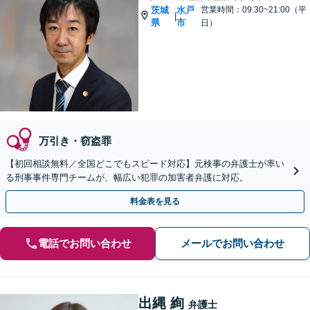
茨城
水戸
営業時間：09:30~21:00（平
|
県
市
日）
万引き・窃盗罪
【初回相談無料／全国どこでもスピード対応】元検事の弁護士が率い
る刑事事件専門チームが、幅広い犯罪の加害者弁護に対応。
料金表を見る
電話でお問い合わせ
メールでお問い合わせ
出縄 絢
弁護士