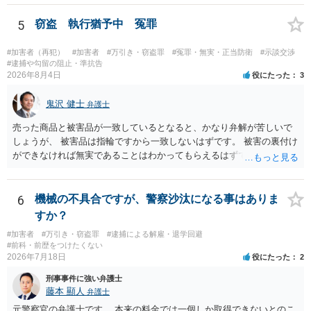
す。
5
窃盗 執行猶予中 冤罪
#加害者（再犯）
#加害者
#万引き・窃盗罪
#冤罪・無実・正当防衛
#示談交渉
#逮捕や勾留の阻止・準抗告
2026年8月4日
役にたった
3
鬼沢 健士
弁護士
売った商品と被害品が一致しているとなると、かなり弁解が苦しいで
しょうが、 被害品は指輪ですから一致しないはずです。 被害の裏付け
ができなければ無実であることはわかってもらえるはずです。
6
機械の不具合ですが、警察沙汰になる事はありま
すか？
#加害者
#万引き・窃盗罪
#逮捕による解雇・退学回避
#前科・前歴をつけたくない
2026年7月18日
役にたった
2
刑事事件に強い弁護士
藤本 顯人
弁護士
元警察官の弁護士です。 本来の料金では一個しか取得できないとのこ