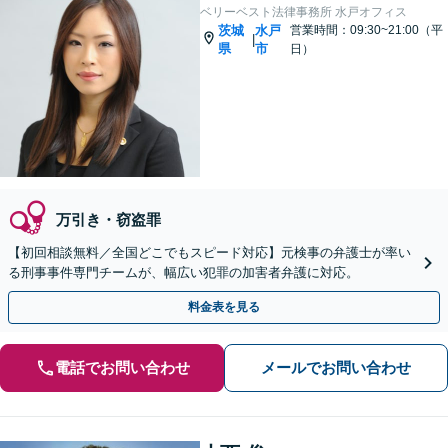
ベリーベスト法律事務所 水戸オフィス
茨城
水戸
営業時間：09:30~21:00（平
|
県
市
日）
万引き・窃盗罪
【初回相談無料／全国どこでもスピード対応】元検事の弁護士が率い
る刑事事件専門チームが、幅広い犯罪の加害者弁護に対応。
料金表を見る
電話でお問い合わせ
メールでお問い合わせ