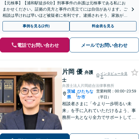
【元検事】【浦和駅徒歩6分】刑事事件の弁護は元検事である私にお
まかせください。証拠の見方と事件の見立てには自信があります。ご
相談は早ければ早いほど被疑者に有利です。逮捕されそう、家族が逮
捕されたという場合、いち早くご相談ください。
事例を見る(2件)
料金表を見る
電話でお問い合わせ
メールでお問い合わせ
片岡 優
弁護
インタビューを見
る
士
弁護士法人片岡総合法律事務所
茨城
ひたちな
営業時間：00:00~23:59
|
県
か市
（平日）
相談者さまに「今より一歩明るい未
来」を手に入れていただけるよう、事
務所一丸となり全力でサポートしてま
いります。独自の経営顧問サービスを
提供する企業法務／税理士の資格を活
かした相続関連業務／交通事故などに