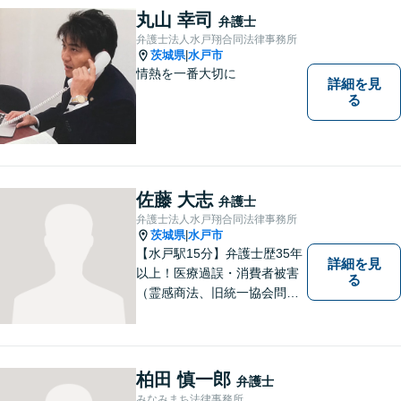
りごとがあればお気軽にご相
丸山 幸司
弁護士
談ください！お一人おひとり
弁護士法人水戸翔合同法律事務所
に誠実に向き合います。
茨城県
水戸市
|
情熱を一番大切に
詳細を見
る
佐藤 大志
弁護士
弁護士法人水戸翔合同法律事務所
茨城県
水戸市
|
【水戸駅15分】弁護士歴35年
詳細を見
以上！医療過誤・消費者被害
る
（霊感商法、旧統一協会問題
を含む）・相続に注力する弁
護士。皆様の権利を守るた
め、日々勉強、積極的に行動
し、解決へと導いてまいりま
柏田 慎一郎
弁護士
す。お気軽にご相談くださ
みなみまち法律事務所