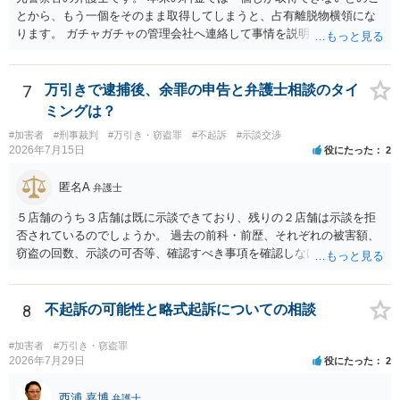
とから、もう一個をそのまま取得してしまうと、占有離脱物横領にな
ります。 ガチャガチャの管理会社へ連絡して事情を説明して一個返還
するか、一回分の追加料金を支払って取得するのが良いと思います。
あるいは管理会社がお金は不要かつ返還不要との申し出があれば取得
しても問題ありません。
7
万引きで逮捕後、余罪の申告と弁護士相談のタイ
ミングは？
#加害者
#刑事裁判
#万引き・窃盗罪
#不起訴
#示談交渉
2026年7月15日
役にたった
2
匿名A
弁護士
５店舗のうち３店舗は既に示談できており、残りの２店舗は示談を拒
否されているのでしょうか。 過去の前科・前歴、それぞれの被害額、
窃盗の回数、示談の可否等、確認すべき事項を確認しなければ刑罰の
予想はできません。 刑事事件ですので、早めに弁護士に相談した方が
いいと思います。
8
不起訴の可能性と略式起訴についての相談
#加害者
#万引き・窃盗罪
2026年7月29日
役にたった
2
西浦 嘉博
弁護士