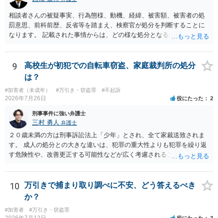
相談者さんの被疑事実、行為態様、動機、経緯、被害額、被害者の処
罰意思、前科前歴、反省等を踏まえ、検察官が処分を判断することに
なります。 記載された事情からは、どの様な処分となるかを明確に判
断することは困難です。 少なくとも検察官が弁済を示唆したことにつ
いては、相談者さんにとって有意な事情と考えて良いのではないでし
ょうか。 上記、ご参考ください。
9
高校生が初犯での自転車窃盗、家庭裁判所の処分
は？
#加害者（未成年）
#万引き・窃盗罪
#不起訴
2026年7月26日
役にたった
2
刑事事件に強い弁護士
三村 勇人
弁護士
２０歳未満の方は刑事訴訟法上「少年」とされ、全て家裁送致されま
す。 成人の処分との大きな違いは、犯罪の重大性よりも犯罪を繰り返
す危険性や、改善更正する可能性などが広く考慮されることです。 そ
のため、生活環境が悪い方や反社会的な生活を送っていれば、ぐ犯少
年とされ、犯罪を犯していなくとも、不良交友等が原因で、保護観察
や少年院送致される可能性もあります。 本件生活状況が分かりません
10
万引きで捕まり取り調べに不安、どう答えるべき
ので、適切なアドバイスがしにくいのですが、通常初犯の自転車窃盗
か？
で生活環境が整っていれば、審判不開始か不処分となる可能性はあり
#加害者
#万引き・窃盗罪
ます。
2026年7月12日
役にたった
3