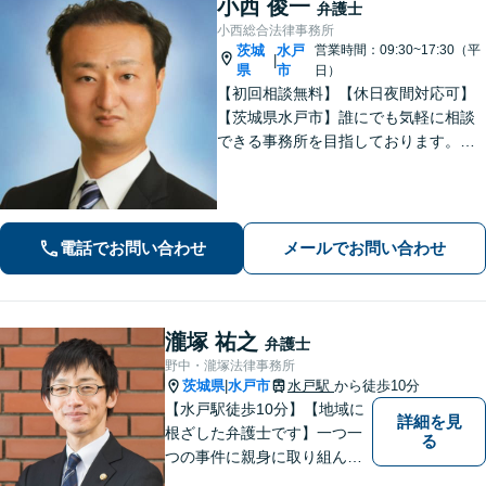
小西 俊一
弁護士
小西総合法律事務所
茨城
水戸
営業時間：09:30~17:30（平
|
県
市
日）
【初回相談無料】【休日夜間対応可】
【茨城県水戸市】誰にでも気軽に相談
できる事務所を目指しております。依
頼者の方の費用対効果の観点からもご
納得の行くまでご説明をいたします。
お困りのことがございましたらお気軽
にご相談ください。
電話でお問い合わせ
メールでお問い合わせ
瀧塚 祐之
弁護士
野中・瀧塚法律事務所
茨城県
水戸市
水戸駅
から徒歩10分
|
【水戸駅徒歩10分】【地域に
詳細を見
根ざした弁護士です】一つ一
る
つの事件に親身に取り組んで
いくことを心がけています。