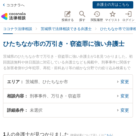
弁護士の方はこちら
ココナラへ
投稿する
探す
閲覧履歴
マイリスト
ログイン
ココナラ法律相談
茨城県で法律相談できる弁護士
ひたちなか市で法律
ひたちなか市の万引き・窃盗罪に強い弁護士
茨城県のひたちなか市で万引き・窃盗罪に強い弁護士が1名見つかりました。初
回面談無料や休日面談に対応している弁護士なども掲載中。刑事事件に関係す
る加害者側や少年犯罪、再犯・前科あり等の細かな分野での絞り込み検索もで
き便利です。特に弁護士法人片岡総合法律事務所の片岡 優弁護士のプロフィー
ル情報や弁護士費用、強みなどが注目されています。『ひたちなか市で土日や
エリア
茨城県、ひたちなか市
変更
夜間に発生した万引き・窃盗罪のトラブルを今すぐに弁護士に相談したい』
『万引き・窃盗罪のトラブル解決の実績豊富な近くの弁護士を検索したい』
相談内容
刑事事件、万引き・窃盗罪
変更
『初回相談無料で万引き・窃盗罪を法律相談できるひたちなか市内の弁護士に
相談予約したい』などでお困りの相談者さんにおすすめです。
詳細条件
未選択
変更
1
人の弁護士が見つかりました
(検索結果について詳しくは
こちら
)