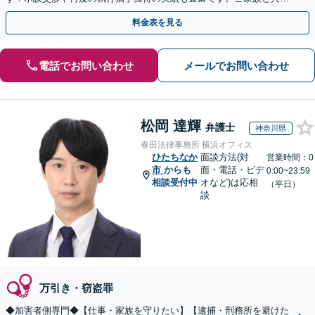
更生への道を歩みます。【夜間や休日相談可能】
料金表を見る
電話でお問い合わせ
メールでお問い合わせ
松岡 達輝
弁護士
神奈川県
春田法律事務所 横浜オフィス
ひたちなか
面談方法(対
営業時間：0
市
からも
面・電話・ビデ
0:00~23:59
相談受付中
オなど)は応相
（平日）
談
万引き・窃盗罪
◆加害者側専門◆【仕事・家族を守りたい】【逮捕・刑務所を避けた