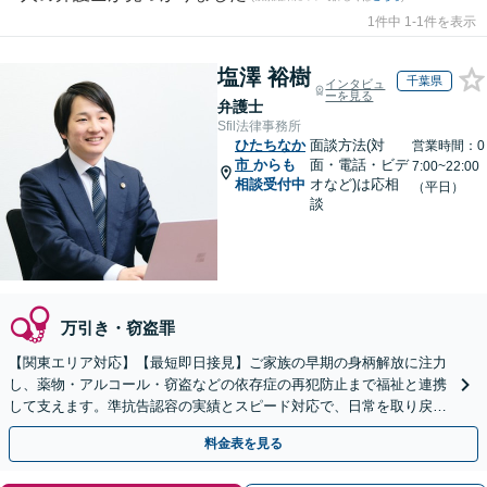
1件中 1-1件を表示
塩澤 裕樹
千葉県
インタビュ
ーを見る
弁護士
Sfil法律事務所
ひたちなか
面談方法(対
営業時間：0
市
からも
面・電話・ビデ
7:00~22:00
相談受付中
オなど)は応相
（平日）
談
万引き・窃盗罪
【関東エリア対応】【最短即日接見】ご家族の早期の身柄解放に注力
し、薬物・アルコール・窃盗などの依存症の再犯防止まで福祉と連携
して支えます。準抗告認容の実績とスピード対応で、日常を取り戻す
サポートをします【休日・夜間対応可】
料金表を見る