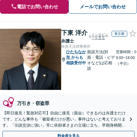
電話でお問い合わせ
メールでお問い合わせ
下東 洋介
東京都
インタビュ
ーを見る
弁護士
柊南天法律事務所
ひたちなか
面談方法(対
営業時間：0
市
からも
面・電話・ビデ
9:00~18:00
相談受付中
オなど)は応相
（平日）
談
万引き・窃盗罪
【即日接見！緊急対応可】自由に接見（面会）できるのは弁護士だけ
です。どんな事件も「被疑者だけが悪い」事件はないと考えておりま
す。「示談交渉に強い」常に依頼者さまの立場に立ち、早期身柄開放
を目指します【休日・夜間相談可】【東池袋駅5分】
料金表を見る