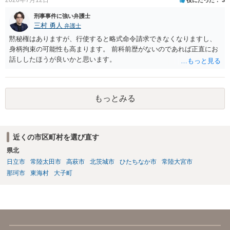
刑事事件に強い弁護士
三村 勇人
弁護士
黙秘権はありますが、行使すると略式命令請求できなくなりますし、
身柄拘束の可能性も高まります。 前科前歴がないのであれば正直にお
話ししたほうが良いかと思います。
もっとみる
近くの市区町村を選び直す
県北
日立市
常陸太田市
高萩市
北茨城市
ひたちなか市
常陸大宮市
那珂市
東海村
大子町