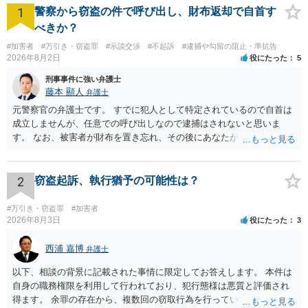
1
警察から窃盗の件で呼び出し、財布返却で自首す
べきか？
#加害者
#万引き・窃盗罪
#示談交渉
#不起訴
#逮捕や勾留の阻止・準抗告
2026年8月2日
役にたった
5
刑事事件に強い弁護士
藤本 顯人
弁護士
元警察官の弁護士です。 すでに犯人として特定されているので自首は
成立しませんが、任意での呼び出しなので逮捕はされないと思いま
す。 なお、被害者が財布を置き忘れ、その後にあなたがトイレに入
り、再び被害者がトイレに戻ったら財布が無かったような事情がある
と言い逃れはかなり厳しいものと思います。
2
窃盗起訴、執行猶予の可能性は？
#万引き・窃盗罪
#加害者
2026年8月3日
役にたった
3
西浦 嘉博
弁護士
以下、相談の背景に記載された事情に限定してお答えします。 本件は
自身の職務権限を利用して行われており、犯行態様は悪質と評価され
得ます。 余罪の存在から、複数回の窃取行為を行っていたことも悪質