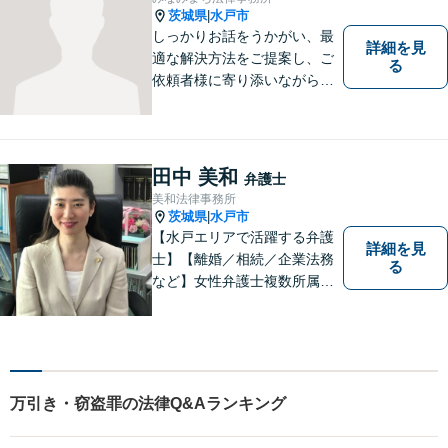
い。【メール24時間受付中】
茨城県
水戸市
|
しっかりお話をうかがい、最
詳細を見
適な解決方法をご提案し、ご
る
依頼者様に寄り添いながら全
力でサポートいたします。 お
気軽にご相談ください。
田中 美和
弁護士
美和法律事務所
茨城県
水戸市
|
【水戸エリアで活躍する弁護
詳細を見
士】【離婚／相続／企業法務
る
など】女性弁護士複数所属／
多岐にわたる分野で解決実績
あり。皆様の新たな一歩を支
援すべく、多面的にサポート
いたします。お困りごとがあ
ればお気軽にご相談くださ
万引き・窃盗罪の法律Q&Aランキング
い。