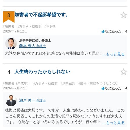
性に加味されます。 また、被害額も窃盗事案としては多額の部類に入
ると思われます。 他方、余罪を含めた全額を弁済していることは、被
害者の経済的損害の回復として有利に斟酌されます。 また、前科前歴
3
加害者で不起訴希望です。
を有しないことも、規範意識が鈍磨しきっているとまでは言えず、有
利な点です。 その他、家族の監督等の情状証拠を適切に提出すること
#加害者
#万引き・窃盗罪
#不起訴
で、私見ですが、執行猶予判決を視野に入れることが可能な事案と思
2026年7月12日
役にたった
6
われます。 上記、一つの意見として参考ください。
刑事事件に強い弁護士
藤本 顯人
弁護士
示談や弁償ができれば不起訴になる可能性は高いと思います。
4
人生終わったかもしれない
#加害者（未成年）
#万引き・窃盗罪
#刑事裁判
#前科・前歴をつけたくない
2026年7月22日
役にたった
4
瀬戸 伸一
弁護士
後悔と反省は大切です。 ですが、人生は終わってなどいません。 この
ことを反省してこれからの生活で犯罪を犯さないようにすれば大丈夫
です。 心配なことはいろいろあるでしょうが、親や年上の兄弟や信頼
できる人（先生など）に心配事を相談すると心が落ち着くと思いま