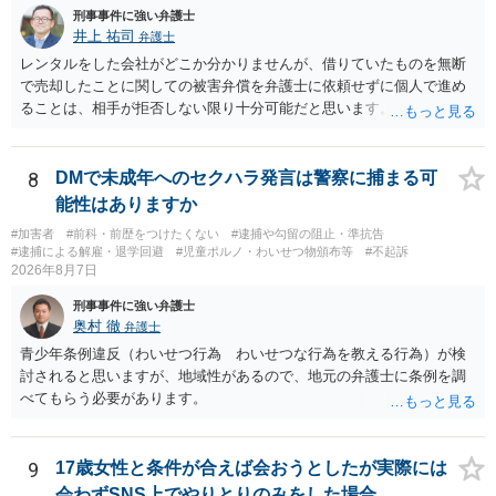
刑事事件に強い弁護士
井上 祐司
弁護士
レンタルをした会社がどこか分かりませんが、借りていたものを無断
で売却したことに関しての被害弁償を弁護士に依頼せずに個人で進め
ることは、相手が拒否しない限り十分可能だと思います。 見積を出し
てもらって、それが妥当か（正規品の市場価格と大きく齟齬がない
か）、弁護士に法律相談において助言をもらえば足りるでしょう。
8
DMで未成年へのセクハラ発言は警察に捕まる可
能性はありますか
#加害者
#前科・前歴をつけたくない
#逮捕や勾留の阻止・準抗告
#逮捕による解雇・退学回避
#児童ポルノ・わいせつ物頒布等
#不起訴
2026年8月7日
刑事事件に強い弁護士
奥村 徹
弁護士
青少年条例違反（わいせつ行為 わいせつな行為を教える行為）が検
討されると思いますが、地域性があるので、地元の弁護士に条例を調
べてもらう必要があります。
9
17歳女性と条件が合えば会おうとしたが実際には
会わずSNS上でやりとりのみをした場合