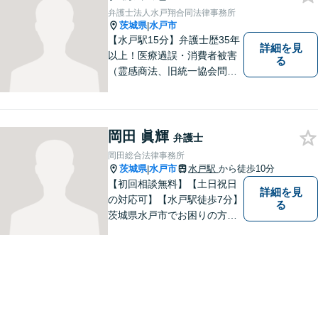
弁護士法人水戸翔合同法律事務所
茨城県
水戸市
|
【水戸駅15分】弁護士歴35年
詳細を見
以上！医療過誤・消費者被害
る
（霊感商法、旧統一協会問題
を含む）・相続に注力する弁
護士。皆様の権利を守るた
め、日々勉強、積極的に行動
し、解決へと導いてまいりま
岡田 眞輝
弁護士
す。お気軽にご相談くださ
岡田総合法律事務所
い。【メール24時間受付中】
茨城県
水戸市
水戸駅
から徒歩10分
|
【初回相談無料】【土日祝日
詳細を見
の対応可】【水戸駅徒歩7分】
る
茨城県水戸市でお困りの方
は、ぜひご相談ください。迅
速誠実丁寧な対応でお応えい
たします。