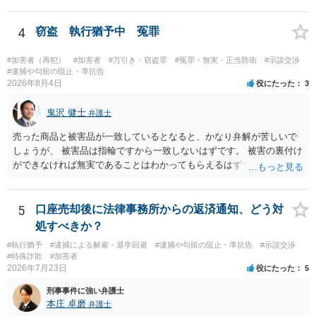
罪は成立しないことになります。
4
窃盗 執行猶予中 冤罪
#加害者（再犯）
#加害者
#万引き・窃盗罪
#冤罪・無実・正当防衛
#示談交渉
#逮捕や勾留の阻止・準抗告
2026年8月4日
役にたった
3
鬼沢 健士
弁護士
売った商品と被害品が一致しているとなると、かなり弁解が苦しいで
しょうが、 被害品は指輪ですから一致しないはずです。 被害の裏付け
ができなければ無実であることはわかってもらえるはずです。
5
口座売却後に法律事務所からの返済通知、どう対
処すべきか？
#執行猶予
#逮捕による解雇・退学回避
#逮捕や勾留の阻止・準抗告
#示談交渉
#特殊詐欺
#加害者
2026年7月23日
役にたった
5
刑事事件に強い弁護士
本庄 卓磨
弁護士