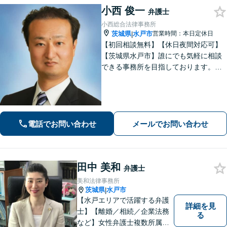
小西 俊一
弁護士
小西総合法律事務所
茨城県
水戸市
営業時間：本日定休日
|
【初回相談無料】【休日夜間対応可】
【茨城県水戸市】誰にでも気軽に相談
できる事務所を目指しております。依
頼者の方の費用対効果の観点からもご
納得の行くまでご説明をいたします。
お困りのことがございましたらお気軽
にご相談ください。
電話でお問い合わせ
メールでお問い合わせ
田中 美和
弁護士
美和法律事務所
茨城県
水戸市
|
【水戸エリアで活躍する弁護
詳細を見
士】【離婚／相続／企業法務
る
など】女性弁護士複数所属／