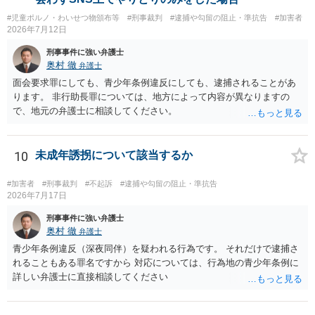
#児童ポルノ・わいせつ物頒布等
#刑事裁判
#逮捕や勾留の阻止・準抗告
#加害者
2026年7月12日
刑事事件に強い弁護士
奥村 徹
弁護士
面会要求罪にしても、青少年条例違反にしても、逮捕されることがあ
ります。 非行助長罪については、地方によって内容が異なりますの
で、地元の弁護士に相談してください。
10
未成年誘拐について該当するか
#加害者
#刑事裁判
#不起訴
#逮捕や勾留の阻止・準抗告
2026年7月17日
刑事事件に強い弁護士
奥村 徹
弁護士
青少年条例違反（深夜同伴）を疑われる行為です。 それだけで逮捕さ
れることもある罪名ですから 対応については、行為地の青少年条例に
詳しい弁護士に直接相談してください