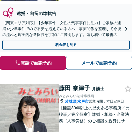
逮捕・勾留の準抗告
【関東エリア対応】【少年事件・女性の刑事事件に注力】ご家族の逮
捕や少年事件でので不安を抱えている方へ。事実関係を整理して今後
の流れと現実的な選択肢を丁寧にご説明します。落ち着いて最善の対
応を検討したい方は、ご相談ください。
料金表を見る
電話で面談予約
メールで面談予約
藤田 奈津子
弁護士
みとみらい法律事務所
茨城県
水戸市
営業時間：本日定休日
|
【開設80年以上の歴史ある事務所／元
検事／完全個室】離婚・相続・企業法
務（人事労務）のご相談を親身にサポ
ートいたします。相続・離婚など家族