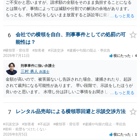
ご不安かと思いますが、請求額の全額をそのまま負担することになる
とは限らず、事情によっては減額や分割での解決の余地があります。
もっとも、何も対応をしないまま放置すると訴訟等に発展してしまう
可能性がありますので、お早めに弁護士にご相談されることをおすす
めします。
6
会社での横領を自白、刑事事件としての処罰の可
能性は？
#横領罪・背任罪
#加害者
#示談交渉
#逮捕や勾留の阻止・準抗告
2026年7月11日
役にたった
4
刑事事件に強い弁護士
三村 勇人
弁護士
金額が高いので、被害届ないし告訴された場合、逮捕されたり、起訴
されて裁判になる可能性があります。 早い段階で、示談をしたほうが
良いかと思います。 水増し分は詳しいご事情をお聞きしなければお答
えできません。
7
レンタル品売却による横領罪回避と示談交渉方法
#示談交渉
#加害者
#不起訴
#横領罪・背任罪
#逮捕や勾留の阻止・準抗告
#前科・前歴をつけたくない
2026年8月5日
役にたった
1