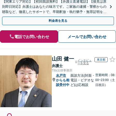
【関東エリア対応】【初回面談無料】【弁護士直通電話】【接見は原
則即日対応】弁護士はあなたの味方です。ご家族の逮捕・警察からの
聴取など、徹底したサポートで、早期釈放・執行猶予・無罪証明を目
指します【WEB面談可】【休日・夜間・当日相談に対応】
料金表を見る
電話でお問い合わせ
メールでお問い合わせ
山田 健一
東京都
インタビュ
ーを見る
弁護士
Tifa法律事務所
営業時間：08:
水戸市
面談方法(対面・
からも相
電話・ビデオな
00~23:00（土
談受付中
ど)は応相談
日祝日）