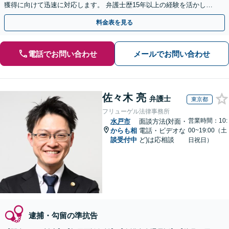
獲得に向けて迅速に対応します。 弁護士歴15年以上の経験を活かし、
最善の結果を模索します。【電話相談可】
料金表を見る
電話でお問い合わせ
メールでお問い合わせ
佐々木 亮
弁護士
東京都
フリューゲル法律事務所
営業時間：10:
水戸市
面談方法(対面・
からも相
電話・ビデオな
00~19:00（土
談受付中
ど)は応相談
日祝日）
逮捕・勾留の準抗告