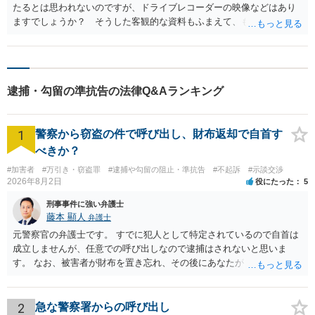
たるとは思われないのですが、ドライブレコーダーの映像などはあり
ますでしょうか？ そうした客観的な資料もふまえて、もう少し具体
的なご相談をいただければ、適切なご回答ができると思います。 よろ
しくお願いいたします。
逮捕・勾留の準抗告の法律Q&Aランキング
1
警察から窃盗の件で呼び出し、財布返却で自首す
べきか？
#加害者
#万引き・窃盗罪
#逮捕や勾留の阻止・準抗告
#不起訴
#示談交渉
2026年8月2日
役にたった
5
刑事事件に強い弁護士
藤本 顯人
弁護士
元警察官の弁護士です。 すでに犯人として特定されているので自首は
成立しませんが、任意での呼び出しなので逮捕はされないと思いま
す。 なお、被害者が財布を置き忘れ、その後にあなたがトイレに入
り、再び被害者がトイレに戻ったら財布が無かったような事情がある
と言い逃れはかなり厳しいものと思います。
2
急な警察署からの呼び出し