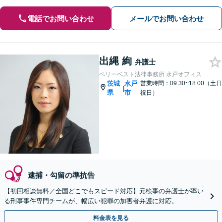
電話でお問い合わせ
メールでお問い合わせ
出縄 絢
弁護士
ベリーベスト法律事務所 水戸オフィス
茨城
水戸
営業時間：09:30~18:00（土日
|
県
市
祝日）
逮捕・勾留の準抗告
【初回相談無料／全国どこでもスピード対応】元検事の弁護士が率い
る刑事事件専門チームが、幅広い犯罪の加害者弁護に対応。
料金表を見る