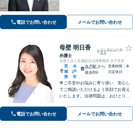
に関する問題の実績豊富／協議・調
停・訴訟まで円滑に対応／人事労務を
中心とした企業法務に対応
電話でお問い合わせ
メールでお問い合わせ
母壁 明日香
インタビューを
見る
弁護士
弁護士法人長瀬総合法律事務所 水戸支所
茨
水
水戸駅
から
営業時間：本
城
戸
|
日定休日
徒歩8分
県
市
🔷ご不安やお悩みに寄り添い、安心し
てご相談いただけるよう笑顔でお迎え
いたします。法律問題は、おひとりで
悩まずに、お気軽にお問い合わせいた
だき、まずは弁護士へご相談くださ
電話でお問い合わせ
メールでお問い合わせ
い。🔷遺産相続問題・離婚問題・男女
トラブル・交通事故・企業法務等幅広
く対応可能