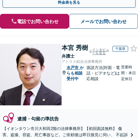
料金表を見る
電話でお問い合わせ
メールでお問い合わせ
本宮 秀樹
千葉県
インタビュ
ーを見る
弁護士
アトラス綜合法律事務所
営業時
水戸市
か
面談方法(対面・電
らも相談
話・ビデオなど)は
間：本日
受付中
応相談
定休日
逮捕・勾留の準抗告
【イオンタウン市川大和田2階の法律事務所】【初回面談無料】 傷
害、盗撮、窃盗、死亡事故など。ご依頼後は即日接見に伺い、 不起訴