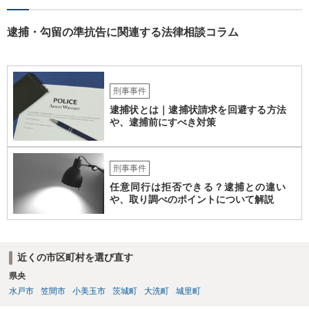
逮捕・勾留の準抗告に関連する法律相談コラム
刑事事件
逮捕状とは｜逮捕状請求を回避する方法
や、逮捕前にすべき対策
刑事事件
任意同行は拒否できる？逮捕との違い
や、取り調べのポイントについて解説
近くの市区町村を選び直す
県央
水戸市
笠間市
小美玉市
茨城町
大洗町
城里町