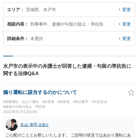
エリア
茨城県、水戸市
変更
相談内容
刑事事件、逮捕や勾留の阻止・準抗告
変更
詳細条件
未選択
変更
水戸市の表示中の弁護士が回答した逮捕・勾留の準抗告に
関する法律Q&A
煽り運転に該当するのかについて
#危険運転・あおり運転
#加害者
#加害者
#執行猶予
#示談交渉
#逮捕や勾留の阻止・準抗告
2022年01月13日(木)
丸山 幸司
弁護士
ご心配のこととお察しいたします。 ご説明の状況ではあおり運転にあ