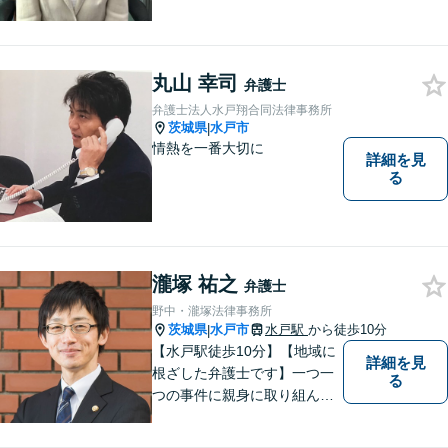
多岐にわたる分野で解決実績
あり。皆様の新たな一歩を支
援すべく、多面的にサポート
いたします。お困りごとがあ
丸山 幸司
弁護士
ればお気軽にご相談くださ
弁護士法人水戸翔合同法律事務所
い。
茨城県
水戸市
|
情熱を一番大切に
詳細を見
る
瀧塚 祐之
弁護士
野中・瀧塚法律事務所
茨城県
水戸市
水戸駅
から徒歩10分
|
【水戸駅徒歩10分】【地域に
詳細を見
根ざした弁護士です】一つ一
る
つの事件に親身に取り組んで
いくことを心がけています。
【開設55年以上の法律事務