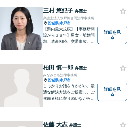
所】相談者の意向をきちんと
三村 悠紀子
把握した上で、正当な権利を
弁護士
守るために丁寧な対応を致し
弁護士法人水戸翔合同法律事務所
ます。
茨城県
水戸市
|
【県内最大規模】【事務所開
詳細を見
設から３８年】男女・離婚問
る
題、遺産相続、交通事故、労
働問題、刑事事件などさまざ
まな法律トラブルに対応する
地域密着の女性弁護士。お困
りごとがあればお気軽にご相
柏田 慎一郎
弁護士
談ください！お一人おひとり
みなみまち法律事務所
に誠実に向き合います。
茨城県
水戸市
|
しっかりお話をうかがい、最
詳細を見
適な解決方法をご提案し、ご
る
依頼者様に寄り添いながら全
力でサポートいたします。 お
気軽にご相談ください。
佐藤 大志
弁護士