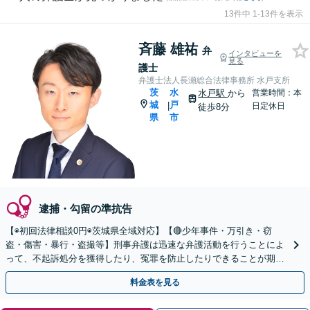
13件中 1-13件を表示
斉藤 雄祐
弁
インタビューを
見る
護士
弁護士法人長瀬総合法律事務所 水戸支所
茨
水
水戸駅
から
営業時間：本
城
戸
|
日定休日
徒歩8分
県
市
逮捕・勾留の準抗告
【◉初回法律相談0円◉茨城県全域対応】【🔴少年事件・万引き・窃
盗・傷害・暴行・盗撮等】刑事弁護は迅速な弁護活動を行うことによ
って、不起訴処分を獲得したり、冤罪を防止したりできることが期待
できます。可能な限り当日のご相談にも対応いたします。
料金表を見る