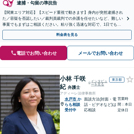
逮捕・勾留の準抗告
【関東エリア対応】【スピード重視で動きます】身内が突然逮捕され
た／容疑を否認したい／裁判員裁判での弁護を任せたいなど、難しい
事案でもまずはご相談ください。粘り強く迅速な対応で、1日でも早
い解決を目指します。刑事事件は迷わず弁護士へ！
料金表を見る
電話でお問い合わせ
メールでお問い合わせ
小林 千咲
東京都
インタビュ
ーを見る
紀
弁護士
アディーレ法律事務所
営業時
水戸市
か
面談方法(対面・電
らも相談
話・ビデオなど)は
間：本日
受付中
応相談
定休日