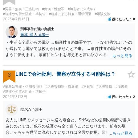
#冤罪・無実・正当防衛
#痴漢・性犯罪
#加害者（未成年）
#逮捕や勾留の阻止・準抗告
#逮捕による解雇・退学回避
#示談交渉
2026年7月16日
役にたった
8
刑事事件に強い弁護士
藤本 顯人
弁護士
・生活安全課からの電話 →痴漢捜査の部署です。 ・なぜ呼び出したの
か尋ねても電話では教えられませんとの事。 →事件捜査の場合にその
ように伝えます。 事前にヒントを与えると言い訳されるからです。 ・
満員電車の中でかなり女性と密着してしまった可能性があるとの心当
たり →やはり痴漢として疑われているのでは。 そもそも痴漢をやって
ないのであれば、何も疑われる筋合いは無いわけですし狼狽える必要
3
LINEで会社批判、警察が立件する可能性は？
はないですね。
#業務妨害罪・信用毀損罪
#名誉毀損罪・侮辱罪
#不起訴
#名誉毀損
#加害者
#逮捕や勾留の阻止・準抗告
2026年8月3日
役にたった
2
匿名A
弁護士
友人にLINEでメッセージを送る場合と、SNSなどの公開の場所で書き
込むのとでは、犯罪の成否から全く違うことになります。前者の場
合、そもそも世間に流布していなければ名誉や信用、業務にかかる犯