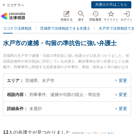
弁護士の方はこちら
ココナラへ
投稿する
探す
閲覧履歴
マイリスト
ログイン
ココナラ法律相談
茨城県で法律相談できる弁護士
水戸市で法律相談で
水戸市の逮捕・勾留の準抗告に強い弁護士
茨城県の水戸市で逮捕・勾留の準抗告に強い弁護士が13名見つかりました。初
回面談無料や休日面談に対応している弁護士、解決事例を持つ弁護士なども掲
載中。刑事事件に関係する加害者側や少年事件、再犯・前科あり等の細かな分
野での絞り込み検索もでき便利です。特に弁護士法人長瀬総合法律事務所 水戸
支所の斉藤 雄祐弁護士やベリーベスト法律事務所 水戸オフィスの内海 清秀弁
エリア
茨城県、水戸市
変更
護士、ベリーベスト法律事務所 水戸オフィスの出縄 絢弁護士のプロフィール情
報や弁護士費用、強みなどが注目されています。『水戸市で土日や夜間に発生
相談内容
刑事事件、逮捕や勾留の阻止・準抗告
変更
した逮捕・勾留の準抗告のトラブルを今すぐに弁護士に相談したい』『逮捕・
勾留の準抗告のトラブル解決の実績豊富な近くの弁護士を検索したい』『初回
相談無料で逮捕・勾留の準抗告を法律相談できる水戸市内の弁護士に相談予約
詳細条件
未選択
変更
したい』などでお困りの相談者さんにおすすめです。
13
人の弁護士が見つかりました
(検索結果について詳しくは
こちら
)