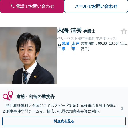
電話でお問い合わせ
メールでお問い合わせ
内海 清秀
弁護士
ベリーベスト法律事務所 水戸オフィス
茨城
水戸
営業時間：09:30~18:00（土日
|
県
市
祝日）
逮捕・勾留の準抗告
【初回相談無料／全国どこでもスピード対応】元検事の弁護士が率い
る刑事事件専門チームが、幅広い犯罪の加害者弁護に対応。
料金表を見る