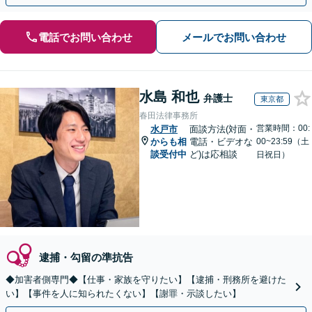
電話でお問い合わせ
メールでお問い合わせ
水島 和也
弁護士
東京都
春田法律事務所
営業時間：00:
水戸市
面談方法(対面・
からも相
電話・ビデオな
00~23:59（土
談受付中
ど)は応相談
日祝日）
逮捕・勾留の準抗告
◆加害者側専門◆【仕事・家族を守りたい】【逮捕・刑務所を避けた
い】【事件を人に知られたくない】【謝罪・示談したい】