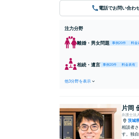
電話でお問い合わ
注力分野
離婚・男女問題
事例20件
料金
相続・遺言
事例20件
料金表有
他3分野を表示
片岡 
弁護士法
茨城
相談者さ
す。独自