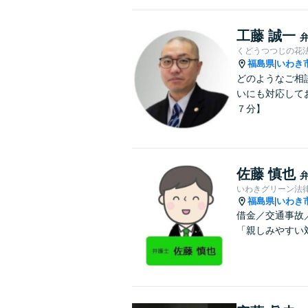
工藤 誠一
くどうつつじの花
福島県
いわき
|
どのようなご相
いにも対応して
７分】
佐藤 慎也
いわきグリーン法
福島県
いわき
|
借金／交通事故
「親しみやすい