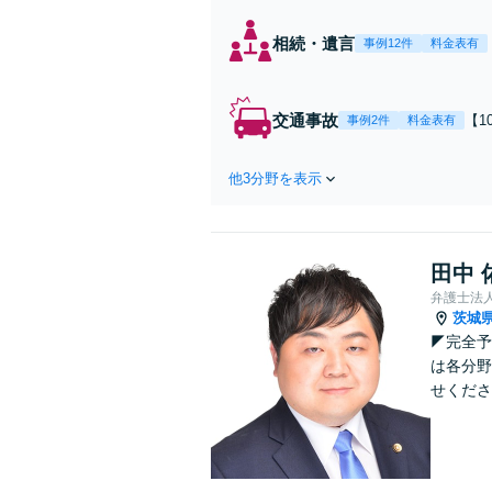
相続・遺言
事例12件
料金表有
交通事故
【
事例2件
料金表有
の
無
他3分野を表示
田中 
弁護士法
茨城
◤完全予
は各分野
せくださ