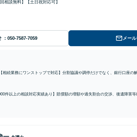
回相談無料】【土日祝対応可】
せ
メール
【相続業務にワンストップで対応】分割協議や調停だけでなく、銀行口座の
て対応します【税理士の資格あり】税理士経験を活かし、相続税も考慮した
談無料】任意後見や生前贈与なども対応
1000件以上の相談対応実績あり】賠償額の増額や過失割合の交渉、後遺障害
トラブルやお困りごとに幅広く対応します【事故直後からのご相談可能】どの
料】【土日祝対応可】
俊一