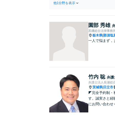
他1分野を表示
園部 秀雄
黒磯総合法律事務
栃木県
那須塩
|
一人で悩まず，
竹内 聡
弁護
弁護士法人長瀬総合
茨城県
日立市
|
◤完全予約制・
す。誠実さと経
にお問い合わせ