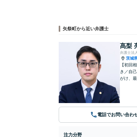
矢祭町から近い弁護士
髙梨 
弁護士法
茨城
【初回相
き／自己
がけ、最
電話でお問い合わ
注力分野