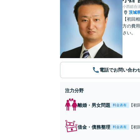
小西総合
茨城
【初回相
方の費用
さい。
電話でお問い合わ
注力分野
離婚・男女問題
【初
料金表有
の方
くだ
借金・債務整理
【初
料金表有
の方
くだ