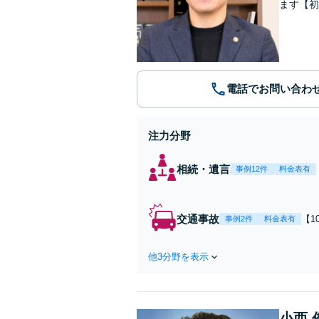
ます【初
電話でお問い合わ
注力分野
相続・遺言
事例12件
料金表有
交通事故
【
事例2件
料金表有
の
無
他3分野を表示
小西 