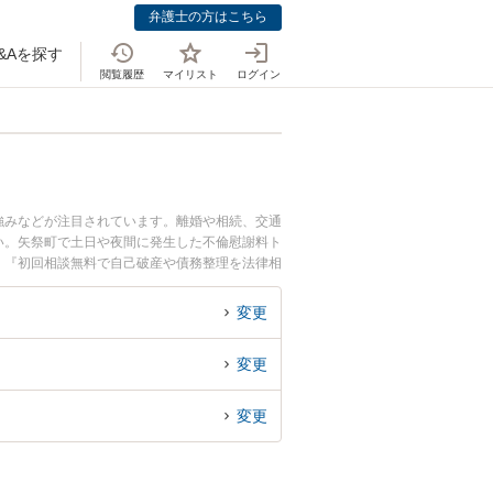
弁護士の方はこちら
&Aを探す
閲覧履歴
マイリスト
ログイン
強みなどが注目されています。離婚や相続、交通
い。矢祭町で土日や夜間に発生した不倫慰謝料ト
』『初回相談無料で自己破産や債務整理を法律相
変更
変更
変更