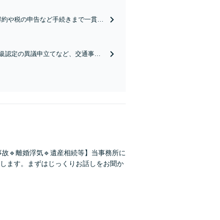
解約や税の申告など手続きまで一貫し
相続手続きもお任せください【初回相
等級認定の異議申立てなど、交通事故
段階でもご相談を承ります【初回相談
事故🔹離婚浮気🔹遺産相続等】当事務所に
します。まずはじっくりお話しをお聞か