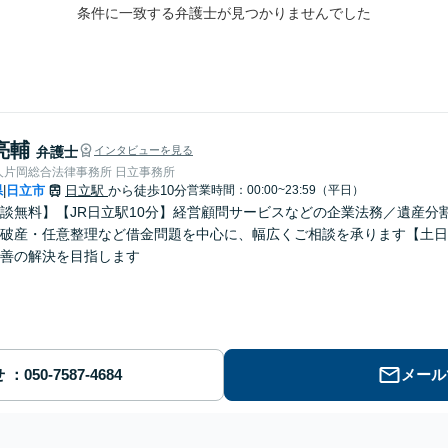
条件に一致する弁護士が見つかりませんでした
亮輔
弁護士
インタビューを見る
人片岡総合法律事務所 日立事務所
県
日立市
日立駅
から徒歩10分
営業時間：00:00~23:59（平日）
|
談無料】【JR日立駅10分】経営顧問サービスなどの企業法務／遺産分
破産・任意整理など借金問題を中心に、幅広くご相談を承ります【土日
善の解決を目指します
せ
メール