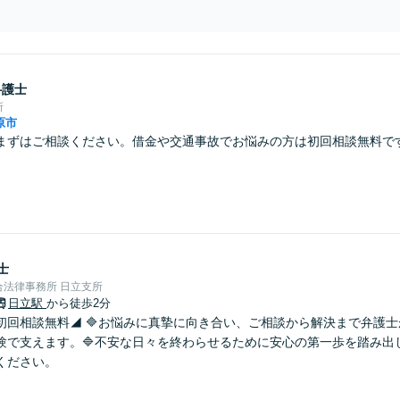
弁護士
所
原市
まずはご相談ください。借金や交通事故でお悩みの方は初回相談無料で
士
法律事務所 日立支所
日立駅
から徒歩2分
初回相談無料◢ 🔷お悩みに真摯に向き合い、ご相談から解決まで弁護
験で支えます。🔷不安な日々を終わらせるために安心の第一歩を踏み出
ください。