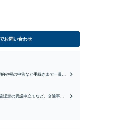
でお問い合わせ
解約や税の申告など手続きまで一貫し
相続手続きもお任せください【初回相
等級認定の異議申立てなど、交通事故
段階でもご相談を承ります【初回相談