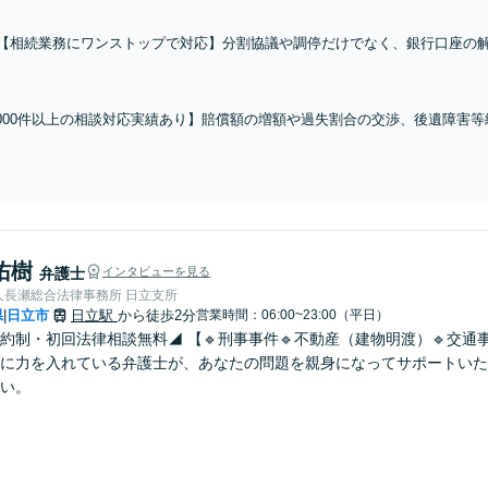
【相続業務にワンストップで対応】分割協議や調停だけでなく、銀行口座の
て対応します【税理士の資格あり】税理士経験を活かし、相続税も考慮した
談無料】任意後見や生前贈与なども対応
1000件以上の相談対応実績あり】賠償額の増額や過失割合の交渉、後遺障害
トラブルやお困りごとに幅広く対応します【事故直後からのご相談可能】どの
料】【土日祝対応可】
佑樹
弁護士
インタビューを見る
人長瀬総合法律事務所 日立支所
県
日立市
日立駅
から徒歩2分
営業時間：06:00~23:00（平日）
|
約制・初回法律相談無料◢ 【🔹刑事事件🔹不動産（建物明渡）🔹交通
に力を入れている弁護士が、あなたの問題を親身になってサポートいた
い。