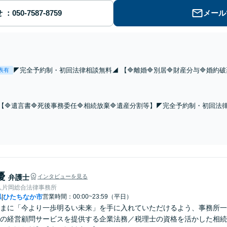
せ
メール
◤完全予約制・初回法律相談無料◢ 【🔷離婚🔷別居🔷財産分与🔷婚約
表有
寧な対応を心がけています。離婚問題や慰謝料請求等のご相談はお気軽
談から解決まで対応いたします。
【🔷遺言書🔷死後事務委任🔷相続放棄🔷遺産分割等】◤完全予約制・初回
です。遺産相続分野に力を入れている弁護士が、ご相談から解決まで丁寧に
とお話ししてください。
優
弁護士
インタビューを見る
人片岡総合法律事務所
県
ひたちなか市
営業時間：00:00~23:59（平日）
|
まに「今より一歩明るい未来」を手に入れていただけるよう、事務所一
の経営顧問サービスを提供する企業法務／税理士の資格を活かした相続