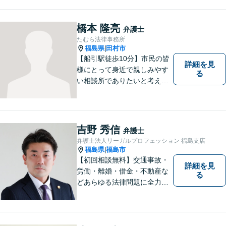
橋本 隆亮
弁護士
たむら法律事務所
福島県
田村市
|
【船引駅徒歩10分】市民の皆
詳細を見
様にとって身近で親しみやす
る
い相談所でありたいと考えて
います。個人・法人のお客様
を問わず、お一人で悩まず
に、まずはお気軽にご相談く
ださい。 https://tamura-law.bi
吉野 秀信
弁護士
z/ （公式ホームページ）
弁護士法人リーガルプロフェッション 福島支店
福島県
福島市
|
【初回相談無料】交通事故・
詳細を見
労働・離婚・借金・不動産な
る
どあらゆる法律問題に全力を
尽くします。ご相談者様に寄
り添い、最善の解決策へと導
くことを最も重視ししていま