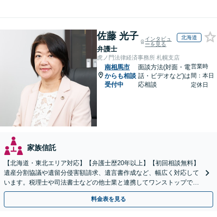
佐藤 光子
北海道
インタビュ
ーを見る
弁護士
虎ノ門法律経済事務所 札幌支店
営業時
南相馬市
面談方法(対面・電
からも相談
話・ビデオなど)は
間：本日
受付中
応相談
定休日
家族信託
【北海道・東北エリア対応】【弁護士歴20年以上】【初回相談無料】
遺産分割協議や遺留分侵害額請求、遺言書作成など、幅広く対応して
います。税理士や司法書士などの他士業と連携してワンストップでの
解決が可能です。ぜひご相談ください。
料金表を見る