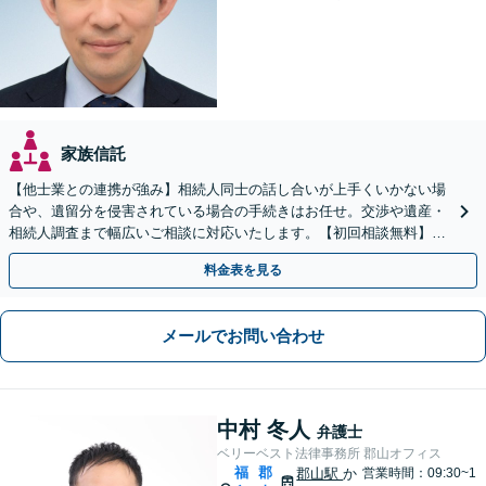
家族信託
【他士業との連携が強み】相続人同士の話し合いが上手くいかない場
合や、遺留分を侵害されている場合の手続きはお任せ。交渉や遺産・
相続人調査まで幅広いご相談に対応いたします。【初回相談無料】
【出張相談OK】【LINE可】
料金表を見る
メールでお問い合わせ
中村 冬人
弁護士
ベリーベスト法律事務所 郡山オフィス
福
郡
郡山駅
か
営業時間：09:30~1