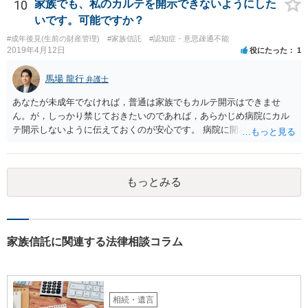
10
家族でも、私のカルテを開示できないようにした
いです。可能ですか？
#成年後見(生前の財産管理)
#家族信託
#認知症・意思疎通不能
2019年4月12日
役にたった
1
馬場 龍行
弁護士
あなたが未成年でなければ，普通は家族でもカルテ開示はできませ
ん。が，しっかり禁じておきたいのであれば，あらかじめ病院にカル
テ開示しないように伝えておくのが安心です。 病院に開示しないよう
に伝える書面を作ることはできますが，それがなくても開示はされる
可能性は低いのでコストパフォーマンスとしてはどうかなという感じ
がします。
もっとみる
家族信託に関連する法律相談コラム
相続・遺言