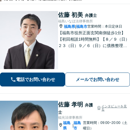
佐藤 初美
弁護士
福島いなほ法律事務所
福島県
福島市
営業時間：本日定休日
|
【福島市役所正面玄関南側徒歩1分】
【初回相談1時間無料】【８／９（日）
２３（日）９／６（日）に債務整理・
交通事故被害休日無料相談会を実施】
【一緒に最善の解決策を探しましょ
う】
電話でお問い合わせ
メールでお問い合わせ
佐藤 孝明
弁護
インタビューを見
る
士
福光法律事務所
福島
福島
営業時間：09:00~20:00（土
|
県
市
曜日）