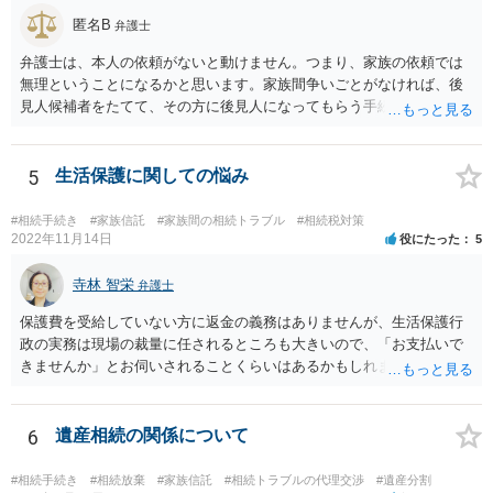
匿名B
弁護士
弁護士は、本人の依頼がないと動けません。つまり、家族の依頼では
無理ということになるかと思います。家族間争いごとがなければ、後
見人候補者をたてて、その方に後見人になってもらう手続をすすめた
ほうが、今後もいろいろやりやすくなると思います。
5
生活保護に関しての悩み
#相続手続き
#家族信託
#家族間の相続トラブル
#相続税対策
2022年11月14日
役にたった
5
寺林 智栄
弁護士
保護費を受給していない方に返金の義務はありませんが、生活保護行
政の実務は現場の裁量に任されるところも大きいので、「お支払いで
きませんか」とお伺いされることくらいはあるかもしれません。 通報
するかどうかは、あなたとお父さんの妹さんとの関係などを総合的に
考えてご判断いただくのが良いと思います。
6
遺産相続の関係について
#相続手続き
#相続放棄
#家族信託
#相続トラブルの代理交渉
#遺産分割