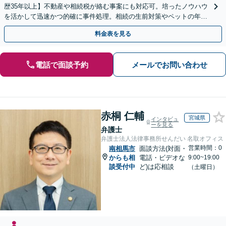
歴35年以上】不動産や相続税が絡む事案にも対応可。培ったノウハウ
を活かして迅速かつ的確に事件処理。相続の生前対策やペットの年金
システムもお任せ【完全個室】【自衛隊前駅8分】
料金表を見る
電話で面談予約
メールでお問い合わせ
赤桐 仁輔
宮城県
インタビュ
ーを見る
弁護士
弁護士法人法律事務所せんだい 名取オフィス
営業時間：0
南相馬市
面談方法(対面・
からも相
電話・ビデオな
9:00~19:00
談受付中
ど)は応相談
（土曜日）