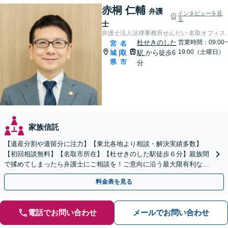
赤桐 仁輔
弁護
インタビューを見
る
士
弁護士法人法律事務所せんだい 名取オフィス
杜せきのした
営業時間：09:00~
宮
名
19:00（土曜日）
城
取
駅
から徒歩6
|
県
市
分
家族信託
【遺産分割や遺留分に注力】【東北各地より相談・解決実績多数】
【初回相談無料】【名取市所在】【杜せきのした駅徒歩６分】親族間
で揉めてしまったら弁護士にご相談を！ご意向に沿う最大限有利な解
決を目指します【土曜相談可】【駐車場完備】【完全個室】
料金表を見る
電話でお問い合わせ
メールでお問い合わせ