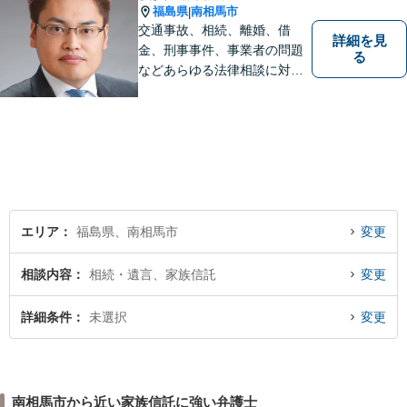
福島県
南相馬市
|
交通事故、相続、離婚、借
詳細を見
金、刑事事件、事業者の問題
る
などあらゆる法律相談に対応
します。 法の専門知識を活か
し、あなたの権利を最大限に
守ることが第一です。 お困り
ごとがありましたら、まずは
ご相談ください。
エリア
福島県、南相馬市
変更
相談内容
相続・遺言、家族信託
変更
詳細条件
未選択
変更
南相馬市から近い家族信託に強い弁護士