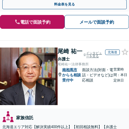
があるため、お早めにご相談ください。【無料駐車場あり】
料金表を見る
電話で面談予約
メールで面談予約
尾崎 祐一
北海道
インタビュ
ーを見る
弁護士
尾崎祐一法律事務所
営業時
南相馬市
面談方法(対面・電
からも相談
話・ビデオなど)は
間：本日
受付中
応相談
定休日
家族信託
北海道エリア対応【解決実績400件以上】【初回相談無料】【弁護士