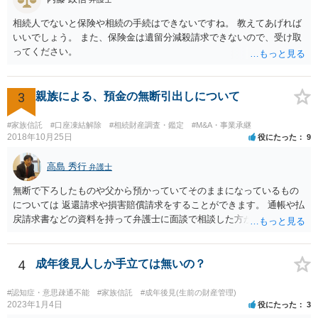
が、事前準備が早い方が有効な手段が増える傾向にありますので、早
相続人でないと保険や相続の手続はできないですね。 教えてあげれば
目に弁護士を入れられることを御検討頂くと良いかと思います。
いいでしょう。 また、保険金は遺留分減殺請求できないので、受け取
ってください。
3
親族による、預金の無断引出しについて
#家族信託
#口座凍結解除
#相続財産調査・鑑定
#M&A・事業承継
2018年10月25日
役にたった
9
高島 秀行
弁護士
無断で下ろしたものや父から預かっていてそのままになっているもの
については 返還請求や損害賠償請求をすることができます。 通帳や払
戻請求書などの資料を持って弁護士に面談で相談した方がよいと思い
ます。
4
成年後見人しか手立ては無いの？
#認知症・意思疎通不能
#家族信託
#成年後見(生前の財産管理)
2023年1月4日
役にたった
3