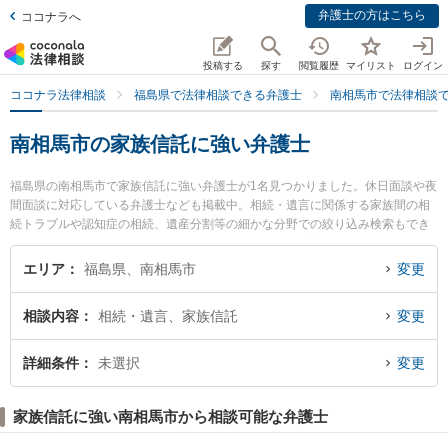
弁護士の方はこちら
ココナラへ
投稿する
探す
閲覧履歴
マイリスト
ログイン
ココナラ法律相談
福島県で法律相談できる弁護士
南相馬市で法律相談
南相馬市の家族信託に強い弁護士
福島県の南相馬市で家族信託に強い弁護士が1名見つかりました。休日面談や夜
間面談に対応している弁護士なども掲載中。相続・遺言に関係する家族間の相
続トラブルや認知症の相続、遺産分割等の細かな分野での絞り込み検索もでき
便利です。特にひばり法律事務所の西山 健司弁護士のプロフィール情報や弁護
士費用、強みなどが注目されています。『南相馬市で土日や夜間に発生した家
エリア
福島県、南相馬市
変更
族信託のトラブルを今すぐに弁護士に相談したい』『家族信託のトラブル解決
の実績豊富な近くの弁護士を検索したい』『初回相談無料で家族信託を法律相
相談内容
相続・遺言、家族信託
変更
談できる南相馬市内の弁護士に相談予約したい』などでお困りの相談者さんに
おすすめです。
詳細条件
未選択
変更
家族信託に強い南相馬市から相談可能な弁護士