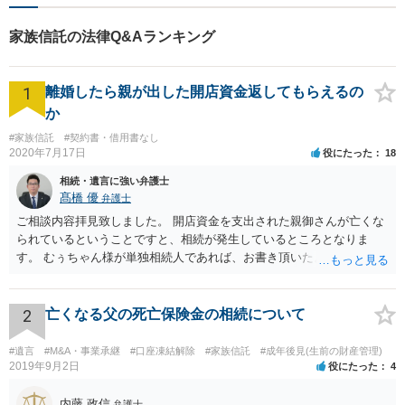
家族信託の法律Q&Aランキング
1
離婚したら親が出した開店資金返してもらえるの
か
#家族信託
#契約書・借用書なし
2020年7月17日
役にたった
18
相続・遺言に強い弁護士
髙橋 優
弁護士
ご相談内容拝見致しました。 開店資金を支出された親御さんが亡くな
られているということですと、相続が発生しているところとなりま
す。 むぅちゃん様が単独相続人であれば、お書き頂いたような方法で
ご主人に書面を書いてもらうことで対応は可能かと思います。 他にも
相続人おられるということであれば、他の相続人との協議が必要とな
るところです。 また、当該点とは別にご主人から貸付ではなく贈与で
2
亡くなる父の死亡保険金の相続について
あると主張される可能性がございます。 その場合には、貸付であるこ
とを伺わせる事情をどれだけ積み重ねることが出来るか、というとこ
#遺言
#M&A・事業承継
#口座凍結解除
#家族信託
#成年後見(生前の財産管理)
ろとなります。 返済の事実や、返済を約束するメール等です。 金額の
2019年9月2日
役にたった
4
大きさや状況を考えると、一つ一つの問題を解決し、万が一に備えて
おく方が宜しいかと思います。 緊急という訳ではないかと思います
内藤 政信
弁護士