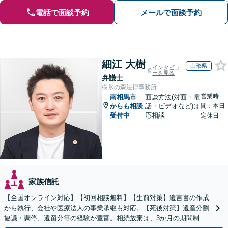
電話で面談予約
メールで面談予約
細江 大樹
山形県
インタビュ
ーを見る
弁護士
樹氷の森法律事務所
営業時
南相馬市
面談方法(対面・電
からも相談
話・ビデオなど)は
間：本日
受付中
応相談
定休日
家族信託
【全国オンライン対応】【初回相談無料】【生前対策】遺言書の作成
から執行、会社や医療法人の事業承継も対応。【死後対策】遺産分割
協議・調停、遺留分等の経験が豊富。相続放棄は、3か月の期間制限