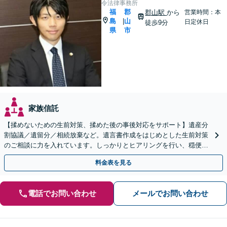
令法律事務所
福
郡
郡山駅
から
営業時間：本
島
山
|
日定休日
徒歩9分
県
市
家族信託
【揉めないための生前対策、揉めた後の事後対応をサポート】遺産分
割協議／遺留分／相続放棄など。遺言書作成をはじめとした生前対策
のご相談に力を入れています。しっかりとヒアリングを行い、穏便な
解決のため最適なアドバイスを致します。【分割払い可能】
料金表を見る
電話でお問い合わせ
メールでお問い合わせ