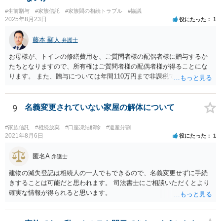
#生前贈与
#家族信託
#家族間の相続トラブル
#協議
2025年8月23日
役にたった
1
藤本 顯人
弁護士
お母様が、トイレの修繕費用を、ご質問者様の配偶者様に贈与するか
たちとなりますので、所有権はご質問者様の配偶者様が得ることにな
ります。 また、贈与については年間110万円まで非課税であり、トイ
レの修繕費であればこの枠内に収まると思います。
9
名義変更されていない家屋の解体について
#家族信託
#相続放棄
#口座凍結解除
#遺産分割
2021年8月6日
役にたった
1
匿名A
弁護士
建物の滅失登記は相続人の一人でもできるので、名義変更せずに手続
きすることは可能だと思われます。 司法書士にご相談いただくとより
確実な情報が得られると思います。