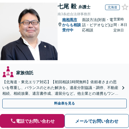
七尾 毅
弁護士
北海道
南3条総合法律事務所
営業時
南相馬市
面談方法(対面・電
からも相談
話・ビデオなど)は
間：本日
受付中
応相談
定休日
家族信託
【北海道・東北エリア対応】【初回相談1時間無料】依頼者さまの思
いを尊重し、バランスのとれた解決を。遺産分割協議・調停、不動産
相続、相続放棄、遺言書作成、遺留分など。他士業との連携もワンス
トップで対応します【休日・夜間面談OK】
料金表を見る
電話でお問い合わせ
メールでお問い合わせ