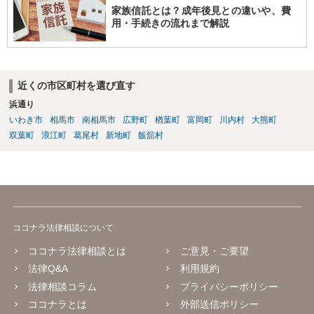
家族信託とは？成年後見との違いや、費
用・手続きの流れまで解説
近くの市区町村を選び直す
浜通り
いわき市
相馬市
南相馬市
広野町
楢葉町
富岡町
川内村
大熊町
双葉町
浪江町
葛尾村
新地町
飯舘村
ココナラ法律相談について
ココナラ法律相談とは
ご意見・ご要望
法律Q&A
利用規約
法律相談コラム
プライバシーポリシー
ココナラとは
外部送信ポリシー