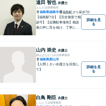
す。お困りの方はまずはご相
遠田 智也
弁護士
談ください。
えんだ法律事務所
福島県
福島市
福島駅
から徒歩7分
|
【福島駅7分】【完全個室で相
詳細を見
談可】【近隣駐車場有】相談
る
者の声に耳を傾け、丁寧にわ
かりやすい説明を心がけてお
ります。 相談後やトラブルが
解決した際、「相談してよか
った」と思っていただけるよ
山内 崇史
弁護士
うに全力を尽くしていきま
郡山はなかつみ法律事務所
す。
福島県
郡山市
|
【人間くさい弁護士を目指し
詳細を見
て】
る
白鳥 剛臣
弁護士
しらとり法律事務所