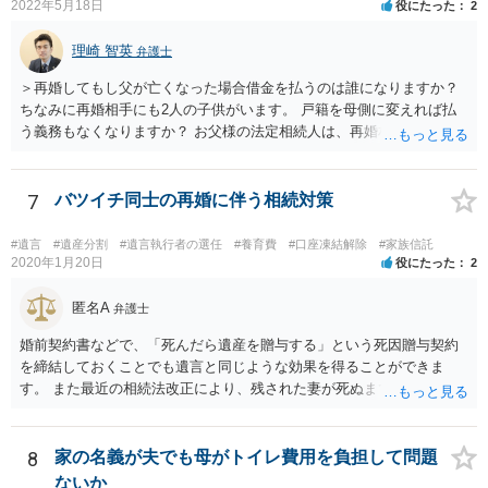
2022年5月18日
役にたった
2
理崎 智英
弁護士
＞再婚してもし父が亡くなった場合借金を払うのは誰になりますか？
ちなみに再婚相手にも2人の子供がいます。 戸籍を母側に変えれば払
う義務もなくなりますか？ お父様の法定相続人は、再婚相手とご相談
者様なので、お父様の借金はご相談者様も相続することになります。
戸籍がどこにあるのかは関係ありません。 ただし、お父様が亡くなっ
たことを知ってから３か月以内に家庭裁判所にて「相続放棄」の手続
7
バツイチ同士の再婚に伴う相続対策
をすれば、ご相談者様はお父様の借金は相続しません。
#遺言
#遺産分割
#遺言執行者の選任
#養育費
#口座凍結解除
#家族信託
2020年1月20日
役にたった
2
匿名A
弁護士
婚前契約書などで、「死んだら遺産を贈与する」という死因贈与契約
を締結しておくことでも遺言と同じような効果を得ることができま
す。 また最近の相続法改正により、残された妻が死ぬまで家に住み続
けられる権利として「配偶者居住権」という制度が設けられましたの
で、その制度を活用する方法も考えられます。 もし契約書の作成まで
視野に入れておられる場合は、お近くの弁護士、できれば相続に強い
8
家の名義が夫でも母がトイレ費用を負担して問題
弁護士にご相談なさるとよいでしょう。
ないか