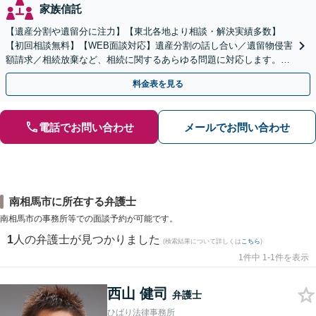
家族信託
【遺産分割や遺留分に注力】【東北各地より相談・解決実績多数】
【初回相談無料】【WEB面談対応】遺産分割の話し合い／遺留物侵害
額請求／相続放棄など、相続に関するあらゆる問題に対応します。ご
事情やご意向を丁寧にお聞きし、有利な解決を目指します
料金表を見る
電話でお問い合わせ
メールでお問い合わせ
南相馬市に所在する弁護士
南相馬市の事務所等での面談予約が可能です。
1
人の弁護士が見つかりました
(検索結果について詳しくは
こちら
)
1件中 1-1件を表示
西山 健司
弁護士
ひばり法律事務所