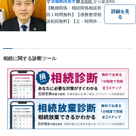
宮城県
名取市
名取駅
から徒歩8分
|
【離婚関係・相続関係相談初
詳細を見
回１時間無料】【債務整理相
る
談初回無料】【土・時間外応
相談】【駐車場あり】【法テ
ラス利用可】 かかりつけの
弁護士を見つけておきません
か？
相続に関する診断ツール