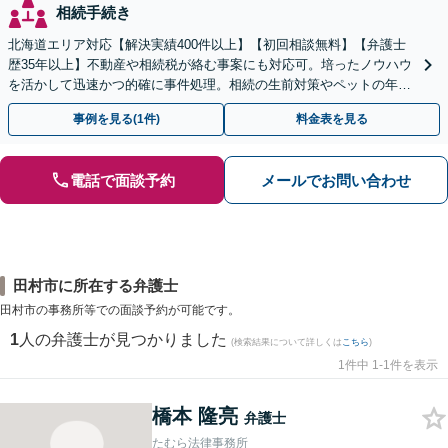
相続手続き
北海道エリア対応【解決実績400件以上】【初回相談無料】【弁護士
歴35年以上】不動産や相続税が絡む事案にも対応可。培ったノウハウ
を活かして迅速かつ的確に事件処理。相続の生前対策やペットの年金
システムもお任せ【完全個室】【自衛隊前駅8分】
事例を見る(1件)
料金表を見る
電話で面談予約
メールでお問い合わせ
田村市に所在する弁護士
田村市の事務所等での面談予約が可能です。
1
人の弁護士が見つかりました
(検索結果について詳しくは
こちら
)
1件中 1-1件を表示
橋本 隆亮
弁護士
たむら法律事務所