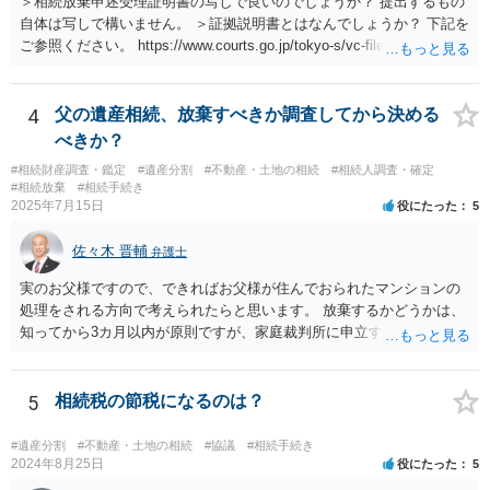
＞相続放棄申述受理証明書の写しで良いのでしょうか？ 提出するもの
自体は写しで構いません。 ＞証拠説明書とはなんでしょうか？ 下記を
ご参照ください。 https://www.courts.go.jp/tokyo-s/vc-files/tokyo-s/file/
14-1kisairei.pdf
4
父の遺産相続、放棄すべきか調査してから決める
べきか？
#相続財産調査・鑑定
#遺産分割
#不動産・土地の相続
#相続人調査・確定
#相続放棄
#相続手続き
2025年7月15日
役にたった
5
佐々木 晋輔
弁護士
実のお父様ですので、できればお父様が住んでおられたマンションの
処理をされる方向で考えられたらと思います。 放棄するかどうかは、
知ってから3カ月以内が原則ですが、家庭裁判所に申立すれば3カ月の
期間を伸長することができます。 その間に、財産の状況を調査して、
放棄するかどうか決めることができます。 銀行やサラ金が数年も放置
することはありませんので、数年後に借金が発見される可能性はほぼ
5
相続税の節税になるのは？
ありません。 なお、私が扱った相続放棄を検討していた案件で、期間
伸長して調査したところ、サラ金に対する過払金など相当な財産が見
#遺産分割
#不動産・土地の相続
#協議
#相続手続き
つかったため相続したという事例がありました。
2024年8月25日
役にたった
5