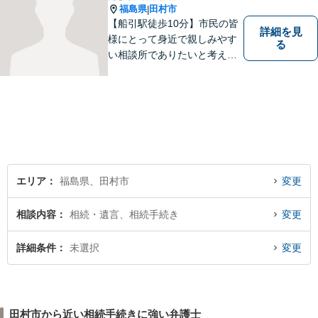
福島県
田村市
|
【船引駅徒歩10分】市民の皆
詳細を見
様にとって身近で親しみやす
る
い相談所でありたいと考えて
います。個人・法人のお客様
を問わず、お一人で悩まず
に、まずはお気軽にご相談く
ださい。 https://tamura-law.bi
z/ （公式ホームページ）
エリア
福島県、田村市
変更
相談内容
相続・遺言、相続手続き
変更
詳細条件
未選択
変更
田村市から近い相続手続きに強い弁護士