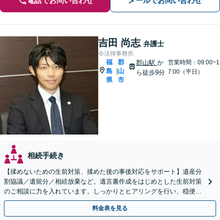
電話でお問い合わせ
メールでお問い合わせ
吉田 尚志
弁護士
令法律事務所
福
郡
郡山駅
か
営業時間：09:00~1
島
山
|
7:00（平日）
ら徒歩9分
県
市
相続手続き
【揉めないための生前対策、揉めた後の事後対応をサポート】遺産分
割協議／遺留分／相続放棄など。遺言書作成をはじめとした生前対策
のご相談に力を入れています。しっかりとヒアリングを行い、穏便な
解決のため最適なアドバイスを致します。【分割払い可能】
料金表を見る