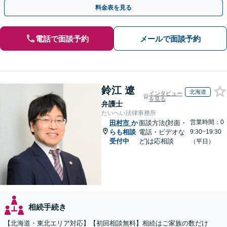
じた最適な方法をご提案します【夜間相談可】
料金表を見る
電話で面談予約
メールで面談予約
鈴江 遼
北海道
インタビュー
を見る
弁護士
たいへい法律事務所
営業時間：0
田村市
か
面談方法(対面・
らも相談
電話・ビデオな
9:30~19:30
受付中
ど)は応相談
（平日）
相続手続き
【北海道・東北エリア対応】【初回相談無料】相続はご家族の数だけ