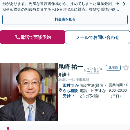
形があります。円満な遺言書作成から、揉めてしまった遺産分割、予
期せぬ借金の相続放棄まであらゆるお悩みに対応。複雑な感情が絡む
相続トラブルもまずはご相談ください。WEB面談可。
料金表を見る
電話で面談予約
メールでお問い合わせ
尾崎 祐一
北海道
インタビュ
ーを見る
弁護士
尾崎祐一法律事務所
営業時間：0
田村市
か
面談方法(対面・
らも相談
電話・ビデオな
9:00~20:00
受付中
ど)は応相談
（平日）