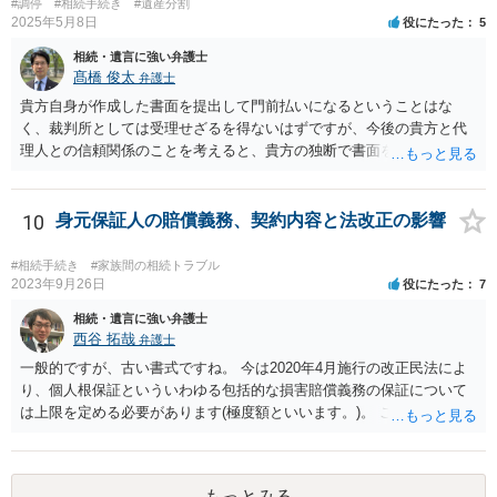
#調停
#相続手続き
#遺産分割
2025年5月8日
役にたった
5
相続・遺言に強い弁護士
髙橋 俊太
弁護士
貴方自身が作成した書面を提出して門前払いになるということはな
く、裁判所としては受理せざるを得ないはずですが、今後の貴方と代
理人との信頼関係のことを考えると、貴方の独断で書面を提出したり
裁判所に電話したりするのはお勧めしにくいところです。 現在の弁護
士が主張書面の提出を渋っているようですが、弁護士として提出の実
益がないと考えている可能性もあると思いますので、そのあたりも含
10
身元保証人の賠償義務、契約内容と法改正の影響
めて、弁護士見解を確認等するためによく打ち合わせた方がよいと思
います。単に面倒臭いということで書面提出をしないということであ
#相続手続き
#家族間の相続トラブル
れば、当該弁護士との委任関係を修了した上で、貴方のほうで書面提
2023年9月26日
役にたった
7
出することを検討なさった方がよいでしょう。
相続・遺言に強い弁護士
西谷 拓哉
弁護士
一般的ですが、古い書式ですね。 今は2020年4月施行の改正民法によ
り、個人根保証といういわゆる包括的な損害賠償義務の保証について
は上限を定める必要があります(極度額といいます。)。 この書式にサ
インしても、実際は連帯保証部分は民法465条の2②により無効とな
り、会社側は請求できない可能性が高そうです。
もっとみる