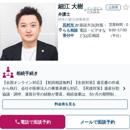
細江 大樹
山形県
インタビュ
ーを見る
弁護士
樹氷の森法律事務所
営業時間：0
田村市
か
面談方法(対面・
らも相談
電話・ビデオな
9:00~17:00
受付中
ど)は応相談
（平日）
相続手続き
【全国オンライン対応】【初回相談無料】【生前対策】遺言書の作成
から執行、会社や医療法人の事業承継も対応。【死後対策】遺産分割
協議・調停、遺留分等の経験が豊富。相続放棄は、3か月の期間制限
があるため、お早めにご相談ください。【無料駐車場あり】
料金表を見る
電話で面談予約
メールで面談予約