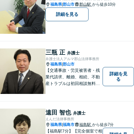
福島県
郡山市
郡山駅
から徒歩10分
|
詳細を見る
三瓶 正
弁護士
弁護士法人アルマ郡山法律事務所
福島県
郡山市
|
【交通事故・労災被害者・残
詳細を見
業代請求、離婚、相続、不動
る
産トラブルは初回相談無料】
【郡山市の弁護士】交通事
故・労災・未払い残業代請求
は着手金0円です。【電話相談
も可能】
遠田 智也
弁護士
えんだ法律事務所
福島県
福島市
福島駅
から徒歩7分
|
【福島駅7分】【完全個室で相