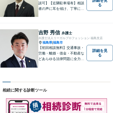
詳細を見
談可】【近隣駐車場有】相談
る
者の声に耳を傾け、丁寧にわ
かりやすい説明を心がけてお
ります。 相談後やトラブルが
解決した際、「相談してよか
った」と思っていただけるよ
吉野 秀信
弁護士
うに全力を尽くしていきま
弁護士法人リーガルプロフェッション 福島支店
す。
福島県
福島市
|
【初回相談無料】交通事故・
詳細を見
労働・離婚・借金・不動産な
る
どあらゆる法律問題に全力を
尽くします。ご相談者様に寄
り添い、最善の解決策へと導
くことを最も重視ししていま
す。お困りの方はまずはご相
談ください。
相続に関する診断ツール