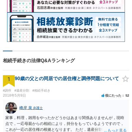
相続手続きの法律Q&Aランキング
1
90歳の父との同居での居住権と調停問題について
#調停
#遺産分割
#相続手続き
2018年5月9日
役にたった
52
峰岸 泉
弁護士
家事，料理，雑用をやったかどうかはあまり関係ありませんが，現時
点で，一応母親からの相続により，持分をもっているようですので，
これが一応の居住権の根拠となります。 ただ，遺産分割により，母の