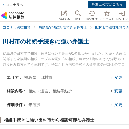
弁護士の方はこちら
ココナラへ
投稿する
探す
閲覧履歴
マイリスト
ログイン
ココナラ法律相談
福島県で法律相談できる弁護士
田村市で法律相談で
田村市の相続手続きに強い弁護士
福島県の田村市で相続手続きに強い弁護士が1名見つかりました。相続・遺言に
関係する家族間の相続トラブルや認知症の相続、遺産分割等の細かな分野での
絞り込み検索もでき便利です。特にたむら法律事務所の橋本 隆亮弁護士のプロ
フィール情報や弁護士費用、強みなどが注目されています。『田村市で土日や
夜間に発生した相続手続きのトラブルを今すぐに弁護士に相談したい』『相続
エリア
福島県、田村市
変更
手続きのトラブル解決の実績豊富な近くの弁護士を検索したい』『初回相談無
料で相続手続きを法律相談できる田村市内の弁護士に相談予約したい』などで
相談内容
相続・遺言、相続手続き
変更
お困りの相談者さんにおすすめです。
詳細条件
未選択
変更
相続手続きに強い田村市から相談可能な弁護士