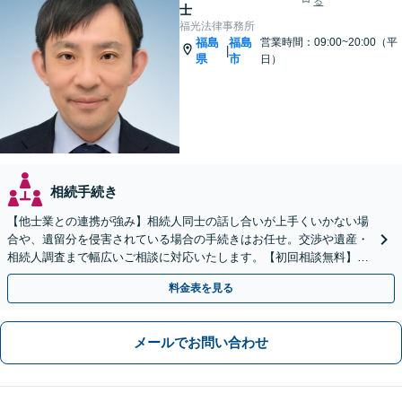
る
士
福光法律事務所
福島
福島
営業時間：09:00~20:00（平
|
県
市
日）
相続手続き
【他士業との連携が強み】相続人同士の話し合いが上手くいかない場
合や、遺留分を侵害されている場合の手続きはお任せ。交渉や遺産・
相続人調査まで幅広いご相談に対応いたします。【初回相談無料】
【出張相談OK】【LINE可】
料金表を見る
メールでお問い合わせ