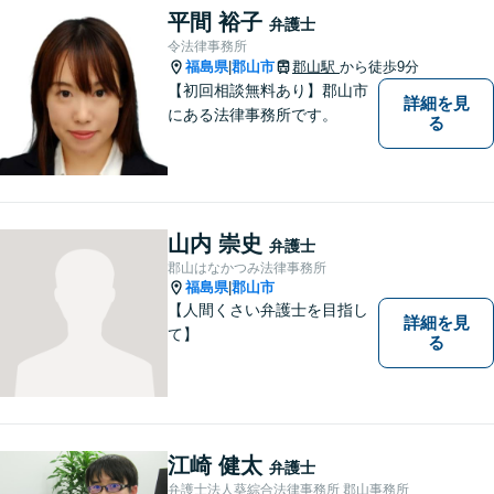
平間 裕子
弁護士
令法律事務所
福島県
郡山市
郡山駅
から徒歩9分
|
【初回相談無料あり】郡山市
詳細を見
にある法律事務所です。
る
山内 崇史
弁護士
郡山はなかつみ法律事務所
福島県
郡山市
|
【人間くさい弁護士を目指し
詳細を見
て】
る
江崎 健太
弁護士
弁護士法人葵綜合法律事務所 郡山事務所