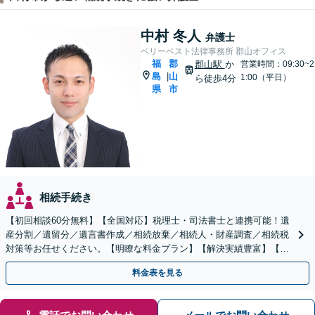
中村 冬人
弁護士
ベリーベスト法律事務所 郡山オフィス
福
郡
郡山駅
か
営業時間：09:30~2
島
山
|
1:00（平日）
ら徒歩4分
県
市
相続手続き
【初回相談60分無料】【全国対応】税理士・司法書士と連携可能！遺
産分割／遺留分／遺言書作成／相続放棄／相続人・財産調査／相続税
対策等お任せください。【明瞭な料金プラン】【解決実績豊富】【電
話相談可】
料金表を見る