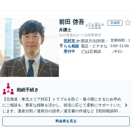
前田 啓吾
宮城県
インタビュ
ーを見る
弁護士
仙台青葉ゆかり法律事務所
営業時間：1
田村市
か
面談方法(対面・
らも相談
電話・ビデオな
0:00~21:00
受付中
ど)は応相談
（平日）
相続手続き
【北海道・東北エリア対応】トラブルを防ぐ・最小限にするため早め
にご相談を。豊富な経験を活かし、状況に応じて柔軟にサポートいた
します。遺産分割／遺留分の請求／遺言書の作成など【初回相談60分
無料】【オンライン相談可能】
料金表を見る