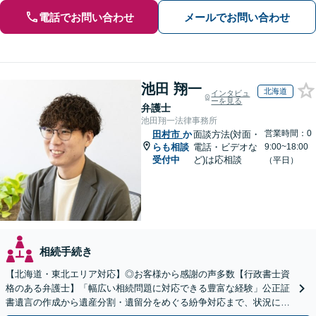
電話でお問い合わせ
メールでお問い合わせ
池田 翔一
北海道
インタビュ
ーを見る
弁護士
池田翔一法律事務所
営業時間：0
田村市
か
面談方法(対面・
らも相談
電話・ビデオな
9:00~18:00
受付中
ど)は応相談
（平日）
相続手続き
【北海道・東北エリア対応】◎お客様から感謝の声多数【行政書士資
格のある弁護士】「幅広い相続問題に対応できる豊富な経験」公正証
書遺言の作成から遺産分割・遺留分をめぐる紛争対応まで、状況に応