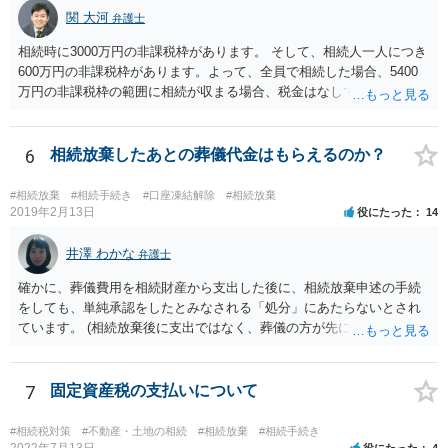
関 大河
弁護士
相続時に3000万円の非課税枠があります。 そして、相続人一人につき
600万円の非課税枠があります。よって、全員で相続した場合、5400
万円の非課税枠の範囲に相続が収まる場合、税金はなしです。 一人が
相続放棄すると、600万円の枠が一つ減ります。よって、4800万円の
範囲となります。 一般的には、全員で相続する方が税金はお得です。
また、全員で相続しても、話し合いの結果、親がすべて相続と決める
6
相続放棄したあとの葬儀代金はもらえるのか？
こともできます。この場合でも相続の非課税枠は、全員で相続した540
0万円分使えます。 父が亡くなり、母が全部相続すると、母から三人
#相続放棄
#相続手続き
#口座凍結解除
#相続放棄
で相続する際は、4800万円が非課税枠となります。 そうすると、母が
2019年2月13日
役にたった
14
亡くなってから相続すると、両親のどちらかが亡くなってから相続す
るより非課税の枠が減少します。 計画的に相続をするのがおすすめと
井澤 わかな
弁護士
いうことになります。これ以外にも気をつける点はあるかもしれませ
確かに、葬儀費用を相続財産から支出した後に、相続放棄申述の手続
んので、一度相談して想定するのがおすすめと思います。
をしても、単純承認をしたとみなされる「処分」にあたらないとされ
ています。 (相続放棄後に支出ではなく、葬儀の方が先に来るのが通常
だと思いますので、葬儀→葬儀費用を相続財産から支出→相続放棄申
述の手続ということだと思いますが) ただ、葬儀費用ならいくらでもよ
いということではなく、身分相応の、社会的儀式として当然認められ
7
固定資産税の支払いについて
る程度の金額に留まると考えた方がよいです。 もし、相続人の皆さん
に葬儀費用を支出する経済力がなく、質素な葬儀を行った費用であれ
#相続税対策
#不動産・土地の相続
#相続放棄
#相続手続き
ば相続財産から支出しても単純承認と認められない可能性が高いの
2022年7月13日
役にたった
4