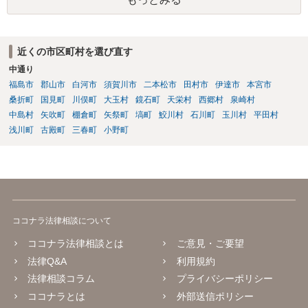
近くの市区町村を選び直す
中通り
福島市
郡山市
白河市
須賀川市
二本松市
田村市
伊達市
本宮市
桑折町
国見町
川俣町
大玉村
鏡石町
天栄村
西郷村
泉崎村
中島村
矢吹町
棚倉町
矢祭町
塙町
鮫川村
石川町
玉川村
平田村
浅川町
古殿町
三春町
小野町
ココナラ法律相談について
ココナラ法律相談とは
ご意見・ご要望
法律Q&A
利用規約
法律相談コラム
プライバシーポリシー
ココナラとは
外部送信ポリシー