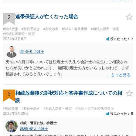
持分を父親が取得した場合，住み続けるのは難しいかも知れません。
2
連帯保証人が亡くなった場合
#相続放棄
#相続手続き
#相続放棄
#M&A・事業承継
#相続人調査・確定
#相続財産調査・鑑定
2024年3月6日
役にたった
7
泉 亮介
弁護士
支払いの費目等については税理士の先生や会計士の先生にご相談され
た方が良いかと思われます。 顧問税理士の方がいらっしゃれば、まず
相談されてみると良いでしょう。
3
相続放棄後の訴状対応と答弁書作成についての相
談
#相続放棄
#相続手続き
#相続人調査・確定
#相続トラブルの代理交渉
2026年3月28日
役にたった
5
相続・遺言に強い弁護士
髙橋 俊太
弁護士