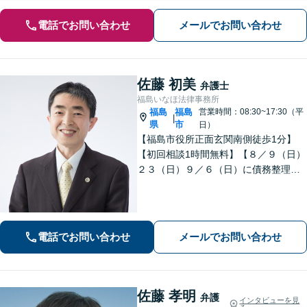
電話でお問い合わせ
メールでお問い合わせ
佐藤 初美
弁護士
福島いなほ法律事務所
福島
福島
営業時間：08:30~17:30（平
|
県
市
日）
【福島市役所正面玄関南側徒歩1分】
【初回相談1時間無料】【８／９（日）
２３（日）９／６（日）に債務整理・
交通事故被害休日無料相談会を実施】
【一緒に最善の解決策を探しましょ
う】
電話でお問い合わせ
メールでお問い合わせ
佐藤 孝明
弁護
インタビューを見