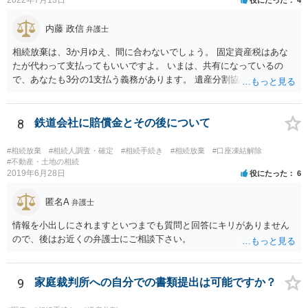
で、相続放棄申述が受理される可能性も高いと思います。
内藤 政信
弁護士
相続放棄は、3か月ゆえ、間に合わないでしょう。 固定資産税はあな
たが代わって支払ってもいいですよ。 いまは、共有になっているの
で、あなたも3分の1支払う義務があります。 遺産分割協議をして、不
動産取得者を決めて、相続登記する必要があります。 登記名義人に支
払い義務があります。
8
鉄道会社に賠償金とその後について
#相続放棄
#相続人調査・確定
#相続手続き
#相続放棄
#口座凍結解除
#不動産・土地の相続
2019年6月28日
役にたった
6
匿名A
弁護士
情報を小出しにされますといつまでも質問と回答にキリがありません
ので、後はお近くの弁護士にご相談下さい。
9
家庭裁判所への自分での書類提出は可能ですか？