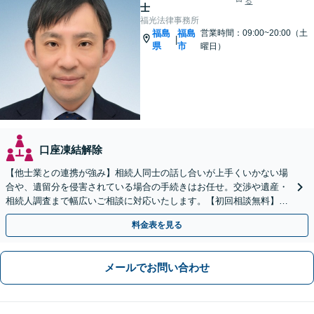
る
士
福光法律事務所
福島
福島
営業時間：09:00~20:00（土
|
県
市
曜日）
口座凍結解除
【他士業との連携が強み】相続人同士の話し合いが上手くいかない場
合や、遺留分を侵害されている場合の手続きはお任せ。交渉や遺産・
相続人調査まで幅広いご相談に対応いたします。【初回相談無料】
【出張相談OK】【LINE可】
料金表を見る
メールでお問い合わせ