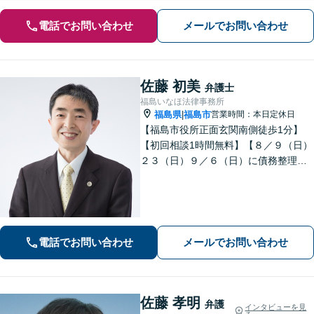
電話でお問い合わせ
メールでお問い合わせ
佐藤 初美
弁護士
福島いなほ法律事務所
福島県
福島市
営業時間：本日定休日
|
【福島市役所正面玄関南側徒歩1分】
【初回相談1時間無料】【８／９（日）
２３（日）９／６（日）に債務整理・
交通事故被害休日無料相談会を実施】
【一緒に最善の解決策を探しましょ
う】
電話でお問い合わせ
メールでお問い合わせ
佐藤 孝明
弁護
インタビューを見