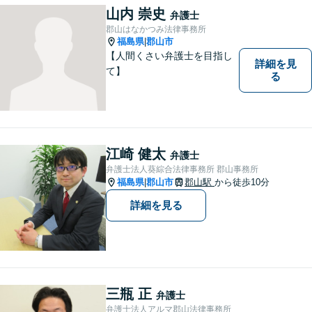
山内 崇史
弁護士
郡山はなかつみ法律事務所
福島県
郡山市
|
【人間くさい弁護士を目指し
詳細を見
て】
る
江崎 健太
弁護士
弁護士法人葵綜合法律事務所 郡山事務所
福島県
郡山市
郡山駅
から徒歩10分
|
詳細を見る
三瓶 正
弁護士
弁護士法人アルマ郡山法律事務所