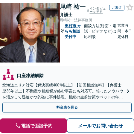
尾崎 祐一
北海道
インタビュ
ーを見る
弁護士
尾崎祐一法律事務所
営業時
田村市
か
面談方法(対面・電
らも相談
話・ビデオなど)は
間：本日
受付中
応相談
定休日
口座凍結解除
北海道エリア対応【解決実績400件以上】【初回相談無料】【弁護士
歴35年以上】不動産や相続税が絡む事案にも対応可。培ったノウハウ
を活かして迅速かつ的確に事件処理。相続の生前対策やペットの年金
システムもお任せ【完全個室】【自衛隊前駅8分】
料金表を見る
電話で面談予約
メールでお問い合わせ