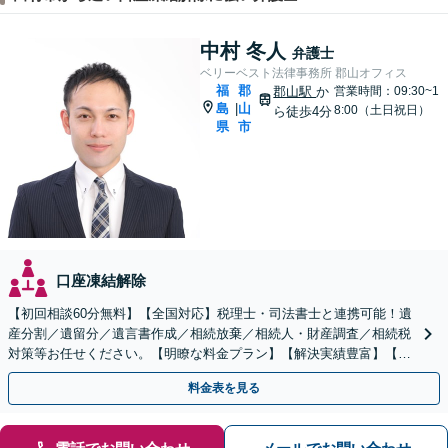
中村 冬人
弁護士
ベリーベスト法律事務所 郡山オフィス
福
郡
郡山駅
か
営業時間：09:30~1
島
山
|
8:00（土日祝日）
ら徒歩4分
県
市
口座凍結解除
【初回相談60分無料】【全国対応】税理士・司法書士と連携可能！遺
産分割／遺留分／遺言書作成／相続放棄／相続人・財産調査／相続税
対策等お任せください。【明瞭な料金プラン】【解決実績豊富】【電
話相談可】
料金表を見る