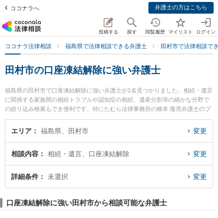
弁護士の方はこちら
ココナラへ
投稿する
探す
閲覧履歴
マイリスト
ログイン
ココナラ法律相談
福島県で法律相談できる弁護士
田村市で法律相談で
田村市の口座凍結解除に強い弁護士
福島県の田村市で口座凍結解除に強い弁護士が1名見つかりました。相続・遺言
に関係する家族間の相続トラブルや認知症の相続、遺産分割等の細かな分野で
の絞り込み検索もでき便利です。特にたむら法律事務所の橋本 隆亮弁護士のプ
ロフィール情報や弁護士費用、強みなどが注目されています。『田村市で土日
や夜間に発生した口座凍結解除のトラブルを今すぐに弁護士に相談したい』
エリア
福島県、田村市
変更
『口座凍結解除のトラブル解決の実績豊富な近くの弁護士を検索したい』『初
回相談無料で口座凍結解除を法律相談できる田村市内の弁護士に相談予約した
相談内容
相続・遺言、口座凍結解除
変更
い』などでお困りの相談者さんにおすすめです。
詳細条件
未選択
変更
口座凍結解除に強い田村市から相談可能な弁護士