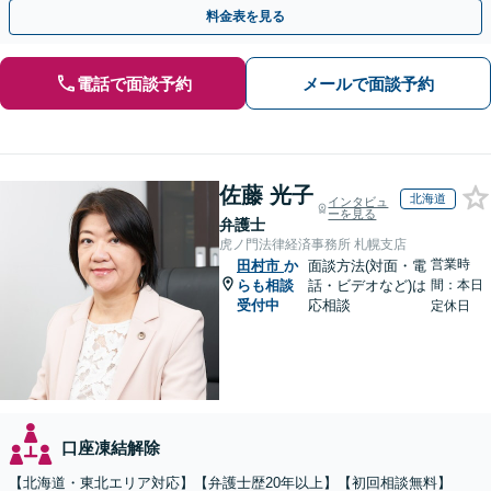
じた最適な方法をご提案します【夜間相談可】
料金表を見る
電話で面談予約
メールで面談予約
佐藤 光子
北海道
インタビュ
ーを見る
弁護士
虎ノ門法律経済事務所 札幌支店
営業時
田村市
か
面談方法(対面・電
らも相談
話・ビデオなど)は
間：本日
受付中
応相談
定休日
口座凍結解除
【北海道・東北エリア対応】【弁護士歴20年以上】【初回相談無料】