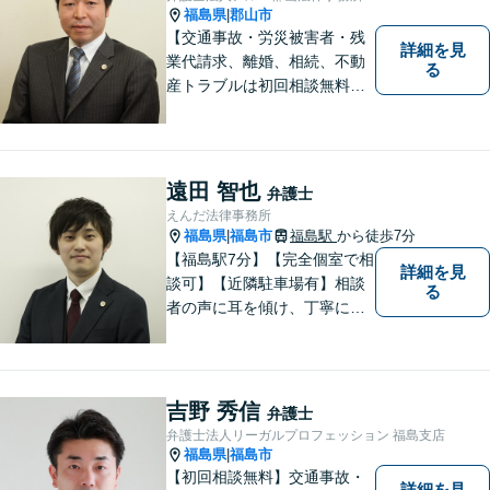
福島県
郡山市
|
【交通事故・労災被害者・残
詳細を見
業代請求、離婚、相続、不動
る
産トラブルは初回相談無料】
【郡山市の弁護士】交通事
故・労災・未払い残業代請求
は着手金0円です。【電話相談
も可能】
遠田 智也
弁護士
えんだ法律事務所
福島県
福島市
福島駅
から徒歩7分
|
【福島駅7分】【完全個室で相
詳細を見
談可】【近隣駐車場有】相談
る
者の声に耳を傾け、丁寧にわ
かりやすい説明を心がけてお
ります。 相談後やトラブルが
解決した際、「相談してよか
った」と思っていただけるよ
吉野 秀信
弁護士
うに全力を尽くしていきま
弁護士法人リーガルプロフェッション 福島支店
す。
福島県
福島市
|
【初回相談無料】交通事故・
詳細を見