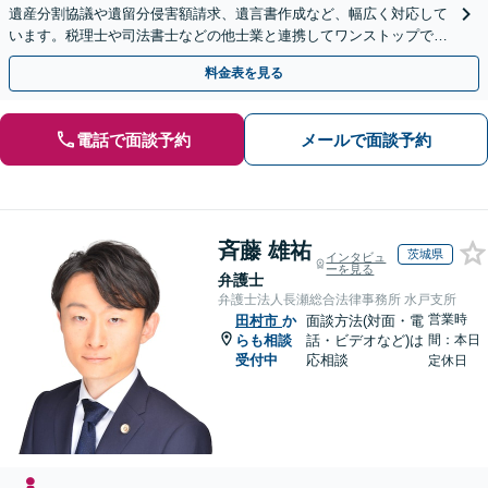
遺産分割協議や遺留分侵害額請求、遺言書作成など、幅広く対応して
います。税理士や司法書士などの他士業と連携してワンストップでの
解決が可能です。ぜひご相談ください。
料金表を見る
電話で面談予約
メールで面談予約
斉藤 雄祐
茨城県
インタビュ
ーを見る
弁護士
弁護士法人長瀬総合法律事務所 水戸支所
営業時
田村市
か
面談方法(対面・電
らも相談
話・ビデオなど)は
間：本日
受付中
応相談
定休日