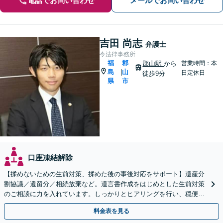
電話でお問い合わせ
メールでお問い合わせ
吉田 尚志
弁護士
令法律事務所
福
郡
郡山駅
から
営業時間：本
島
山
|
日定休日
徒歩9分
県
市
口座凍結解除
【揉めないための生前対策、揉めた後の事後対応をサポート】遺産分
割協議／遺留分／相続放棄など。遺言書作成をはじめとした生前対策
のご相談に力を入れています。しっかりとヒアリングを行い、穏便な
解決のため最適なアドバイスを致します。【分割払い可能】
料金表を見る