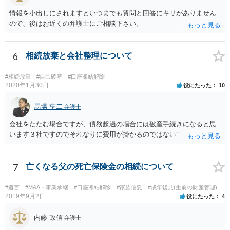
情報を小出しにされますといつまでも質問と回答にキリがありません
ので、後はお近くの弁護士にご相談下さい。
6
相続放棄と会社整理について
#相続放棄
#自己破産
#口座凍結解除
2020年1月30日
役にたった
10
馬場 亨二
弁護士
会社をたたむ場合ですが、債務超過の場合には破産手続きになると思
います３社ですのでそれなりに費用が掛かるのではないでしょうか。
7
亡くなる父の死亡保険金の相続について
#遺言
#M&A・事業承継
#口座凍結解除
#家族信託
#成年後見(生前の財産管理)
2019年9月2日
役にたった
4
内藤 政信
弁護士