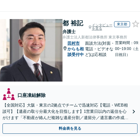
都 裕記
東京都
インタビュー
を見る
弁護士
弁護士法人新都法律事務所 東京事務所
営業時間：09:
田村市
面談方法(対面・
からも相
電話・ビデオな
00~19:00（土
談受付中
ど)は応相談
日祝日）
口座凍結解除
【全国対応】大阪・東京の2拠点でチームで迅速対応【電話・WEB相
談可】【遺産の取り分最大化を目指します】1営業日以内の返信を心
がけます「不動産が絡んだ複雑な遺産分割／遺留分／遺言書の作成・
執行／事業承継など、お任せください」【休日相談あり】
料金表を見る