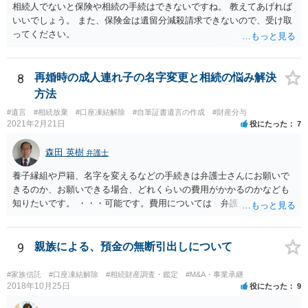
相続人でないと保険や相続の手続はできないですね。 教えてあげれば
いいでしょう。 また、保険金は遺留分減殺請求できないので、受け取
ってください。
8
再婚時の成人連れ子の名字変更と相続の悩み解決
方法
#遺言
#相続放棄
#口座凍結解除
#自筆証書遺言の作成
#財産分与
2021年2月21日
役にたった
7
森田 英樹
弁護士
養子縁組や戸籍、名字を変えるなどの手続きは弁護士さんにお願いで
きるのか、お願いできる場合、どれくらいの費用がかかるのかなども
知りたいです。 ・・・可能です。費用については 弁護士と直接面談
の上 内容を確認し 協議の上個別に契約によって決まることになっ
ています。 やはり、成人した子のことまでごちゃごちゃ考えず、自分
の事だけ考えるべきなのでしょうか ・・・お子さんの事をまで含め良
9
親族による、預金の無断引出しについて
い解決案があればお悩みになるのは当然と言えば当然のことです。 彼
と親子関係を結びたいと思っているが、名字は変えたくない・・・養
#家族信託
#口座凍結解除
#相続財産調査・鑑定
#M&A・事業承継
子縁組の必要があり 氏も変更することになります。 しかし 彼は成人
2018年10月25日
役にたった
9
しているとは言え、自分の子と私の連れ子、全て平等にしたいと希