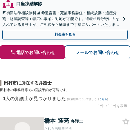
口座凍結解除
◤初回法律相談無料◢ 🔴遺言書・死後事務委任・相続放棄・遺産分
割・財産調査等🔸幅広い事案に対応が可能です。遺産相続分野に力を
入れている弁護士が、ご相談から解決まで丁寧にサポートいたしま
す。まずはじっくりとお話ししてください。
料金表を見る
電話でお問い合わせ
メールでお問い合わせ
田村市に所在する弁護士
田村市の事務所等での面談予約が可能です。
1
人の弁護士が見つかりました
(検索結果について詳しくは
こちら
)
1件中 1-1件を表示
橋本 隆亮
弁護士
たむら法律事務所