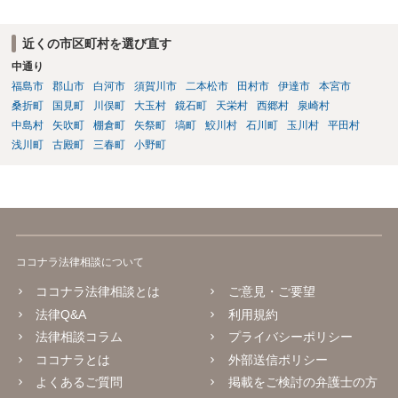
近くの市区町村を選び直す
中通り
福島市
郡山市
白河市
須賀川市
二本松市
田村市
伊達市
本宮市
桑折町
国見町
川俣町
大玉村
鏡石町
天栄村
西郷村
泉崎村
中島村
矢吹町
棚倉町
矢祭町
塙町
鮫川村
石川町
玉川村
平田村
浅川町
古殿町
三春町
小野町
ココナラ法律相談について
ココナラ法律相談とは
ご意見・ご要望
法律Q&A
利用規約
法律相談コラム
プライバシーポリシー
ココナラとは
外部送信ポリシー
よくあるご質問
掲載をご検討の弁護士の方