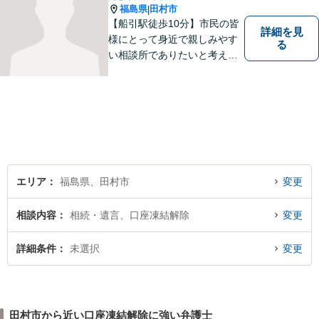
福島県
田村市
|
【船引駅徒歩10分】市民の皆
詳細を見
様にとって身近で親しみやす
る
い相談所でありたいと考えて
います。個人・法人のお客様
を問わず、お一人で悩まず
に、まずはお気軽にご相談く
ださい。 https://tamura-law.bi
z/ （公式ホームページ）
エリア
福島県、田村市
変更
相談内容
相続・遺言、口座凍結解除
変更
詳細条件
未選択
変更
田村市から近い口座凍結解除に強い弁護士