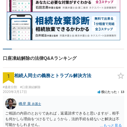
口座凍結解除の法律Q&Aランキング
1
相続人同士の義務とトラブル解決方法
#遺産分割
#口座凍結解除
2020年3月17日
役にたった
13
峰岸 泉
弁護士
ご相談の内容のとおりであれば，返還請求できると思いますが，相手
も何かしら理由をつけるでしょうから，法的手続を経ないと解決は不
可能かもしれません。