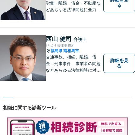
労働・離婚・借金・不動産な
る
どあらゆる法律問題に全力を
尽くします。ご相談者様に寄
り添い、最善の解決策へと導
くことを最も重視ししていま
す。お困りの方はまずはご相
西山 健司
弁護士
談ください。
ひばり法律事務所
福島県
南相馬市
|
交通事故、相続、離婚、借
詳細を見
金、刑事事件、事業者の問題
る
などあらゆる法律相談に対応
します。 法の専門知識を活か
し、あなたの権利を最大限に
守ることが第一です。 お困り
ごとがありましたら、まずは
ご相談ください。
相続に関する診断ツール