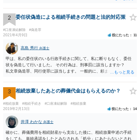
2
委任状偽造による相続手続きの問題と法的対応策
#口座凍結解除
#偽造罪
2021年4月9日
役にたった
11
高島 秀行
弁護士
甲は、私の委任状のいる行政手続きに関して、私に断りもなく、委任
状を偽造して行いました。 その行為は、刑事罰に該当しますか？
私文章偽造罪、同行使罪に該当します。 一般的に、頼まれた（委任さ
れた）人は、行政に提出する委任状の署名を偽造できるのでしょう
か？ 委任状を偽造して使用することはまでは依頼の範囲ではない
ので できないと思います。
3
相続放棄したあとの葬儀代金はもらえるのか？
#相続放棄
#相続手続き
#口座凍結解除
#相続放棄
2019年2月13日
役にたった
14
井澤 わかな
弁護士
確かに、葬儀費用を相続財産から支出した後に、相続放棄申述の手続
をしても、単純承認をしたとみなされる「処分」にあたらないとされ