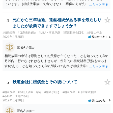
ています。 (相続放棄後に支出ではなく、葬儀の方が先に来るのが通常
だと思いますので、葬儀→葬儀費用を相続財産から支出→相続放棄申
述の手続ということだと思いますが) ただ、葬儀費用ならいくらでもよ
いということではなく、身分相応の、社会的儀式として当然認められ
4
死亡から三年経過。遺産相続がある事を最近しり
る程度の金額に留まると考えた方がよいです。 もし、相続人の皆さん
ましたが放棄できますでしょうか？
に葬儀費用を支出する経済力がなく、質素な葬儀を行った費用であれ
#相続放棄
#口座凍結解除
#M&A・事業承継
#遅延損害金回収
#督促の停止
ば相続財産から支出しても単純承認と認められない可能性が高いの
2021年4月25日
役にたった
6
で、相続放棄申述が受理される可能性も高いと思います。
匿名A
弁護士
相続放棄の申述は原則としてお父様が亡くなったことを知ってから3か
月以内に行わなければなりませんが、例外的に相続財産(債務も含みま
す)があることを知ってから3か月以内であれば相続放棄の申述が認め
られる可能性もありますので、通知が届いたのが3か月以内の話なので
したら、早急に家裁に行って相続放棄の申述をしたい旨告げて必要な
書類を提出されることをおすすめいたします。 なお、お父様の債務が
5
鉄道会社に賠償金とその後について
他にもあるかもしれないというリスクを考えますと、相続放棄の申述
にあたっては、法テラスの無料相談等を利用して弁護士に相談するこ
#相続放棄
#相続人調査・確定
#相続手続き
#相続放棄
#口座凍結解除
とも十分考えられるかと存じます。また、ご記載いただいた事実関係
#不動産・土地の相続
2019年6月28日
役にたった
6
を拝見するかぎり、再婚相手のかたは既に相続放棄をされている可能
性があるかもしれません。
匿名A
弁護士