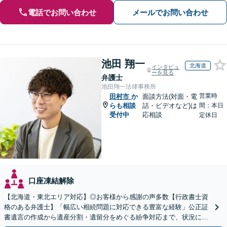
電話でお問い合わせ
メールでお問い合わせ
池田 翔一
北海道
インタビュ
ーを見る
弁護士
池田翔一法律事務所
営業時
田村市
か
面談方法(対面・電
らも相談
話・ビデオなど)は
間：本日
受付中
応相談
定休日
口座凍結解除
【北海道・東北エリア対応】◎お客様から感謝の声多数【行政書士資
格のある弁護士】「幅広い相続問題に対応できる豊富な経験」公正証
書遺言の作成から遺産分割・遺留分をめぐる紛争対応まで、状況に応