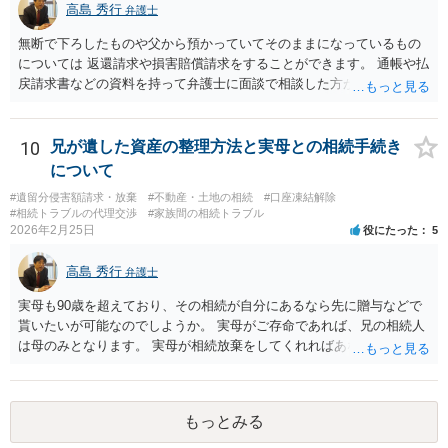
望。もちろん私もそうできればと思います。 ・・・婚姻前の契約 あ
高島 秀行
弁護士
るいは 遺言書などで その意思を実現する方法はあります。 弁護
無断で下ろしたものや父から預かっていてそのままになっているもの
士に相談してみてください。
については 返還請求や損害賠償請求をすることができます。 通帳や払
戻請求書などの資料を持って弁護士に面談で相談した方がよいと思い
ます。
10
兄が遺した資産の整理方法と実母との相続手続き
について
#遺留分侵害額請求・放棄
#不動産・土地の相続
#口座凍結解除
#相続トラブルの代理交渉
#家族間の相続トラブル
2026年2月25日
役にたった
5
高島 秀行
弁護士
実母も90歳を超えており、その相続が自分にあるなら先に贈与などで
貰いたいが可能なのでしようか。 実母がご存命であれば、兄の相続人
は母のみとなります。 実母が相続放棄をしてくれればあなた方兄弟及
び実母の子が相続人となります。 実母に連絡を取って話してみるほか
ないと思います。
もっとみる