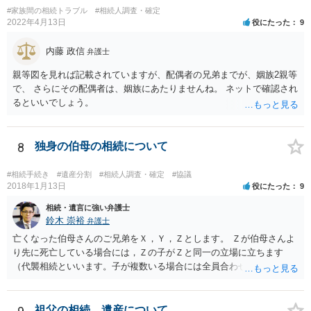
#家族間の相続トラブル
#相続人調査・確定
2022年4月13日
役にたった
9
内藤 政信
弁護士
親等図を見れば記載されていますが、配偶者の兄弟までが、姻族2親等
で、 さらにその配偶者は、姻族にあたりませんね。 ネットで確認され
るといいでしょう。
8
独身の伯母の相続について
#相続手続き
#遺産分割
#相続人調査・確定
#協議
2018年1月13日
役にたった
9
相続・遺言に強い弁護士
鈴木 崇裕
弁護士
亡くなった伯母さんのご兄弟をＸ，Ｙ，Ｚとします。 Ｚが伯母さんよ
り先に死亡している場合には，Ｚの子がＺと同一の立場に立ちます
（代襲相続といいます。子が複数いる場合には全員合わせてＺと同一
の取り分です。）。 Ｘ，Ｙ，Ｚ（またＺの子）はそれぞれ３分の１ず
つの相続分を有していますので， そのことを前提として，遺産分割協
議をすることになります（必ずしも３分の１ずつにしなくても，合意
祖父の相続、遺産について。