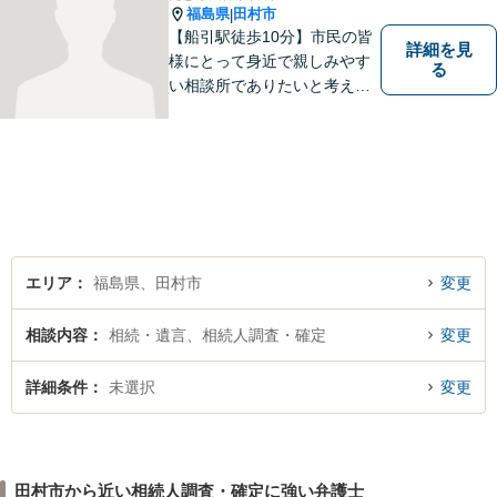
福島県
田村市
|
【船引駅徒歩10分】市民の皆
詳細を見
様にとって身近で親しみやす
る
い相談所でありたいと考えて
います。個人・法人のお客様
を問わず、お一人で悩まず
に、まずはお気軽にご相談く
ださい。 https://tamura-law.bi
z/ （公式ホームページ）
エリア
福島県、田村市
変更
相談内容
相続・遺言、相続人調査・確定
変更
詳細条件
未選択
変更
田村市から近い相続人調査・確定に強い弁護士