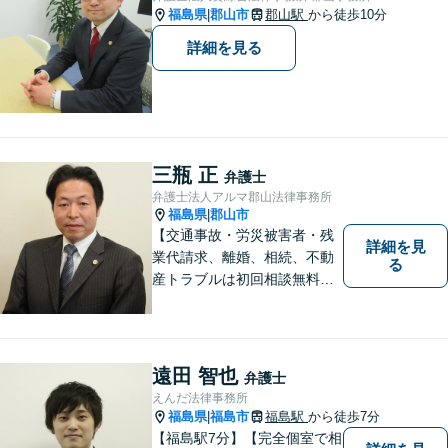
福島県
郡山市
郡山駅
から徒歩10分
|
詳細を見る
三瓶 正
弁護士
弁護士法人アルマ郡山法律事務所
福島県
郡山市
|
【交通事故・労災被害者・残
詳細を見
業代請求、離婚、相続、不動
る
産トラブルは初回相談無料】
【郡山市の弁護士】交通事
故・労災・未払い残業代請求
は着手金0円です。【電話相談
も可能】
遠田 智也
弁護士
えんだ法律事務所
福島県
福島市
福島駅
から徒歩7分
|
【福島駅7分】【完全個室で相