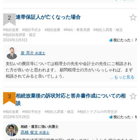
い限り、「次男」（お父様の弟）らの相続権は発生しません。
2
連帯保証人が亡くなった場合
#相続放棄
#相続手続き
#相続放棄
#M&A・事業承継
#相続人調査・確定
#相続財産調査・鑑定
2024年3月6日
役にたった
7
泉 亮介
弁護士
支払いの費目等については税理士の先生や会計士の先生にご相談され
た方が良いかと思われます。 顧問税理士の方がいらっしゃれば、まず
相談されてみると良いでしょう。
3
相続放棄後の訴状対応と答弁書作成についての相
談
#相続放棄
#相続手続き
#相続人調査・確定
#相続トラブルの代理交渉
2026年3月28日
役にたった
5
相続・遺言に強い弁護士
髙橋 俊太
弁護士