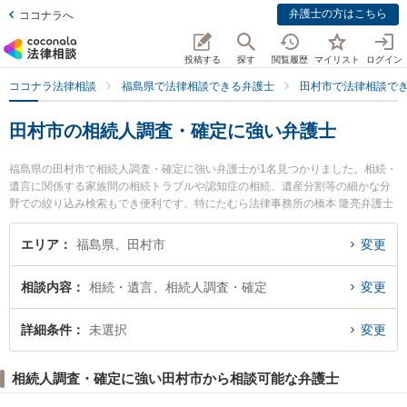
弁護士の方はこちら
ココナラへ
投稿する
探す
閲覧履歴
マイリスト
ログイン
ココナラ法律相談
福島県で法律相談できる弁護士
田村市で法律相談で
田村市の相続人調査・確定に強い弁護士
福島県の田村市で相続人調査・確定に強い弁護士が1名見つかりました。相続・
遺言に関係する家族間の相続トラブルや認知症の相続、遺産分割等の細かな分
野での絞り込み検索もでき便利です。特にたむら法律事務所の橋本 隆亮弁護士
のプロフィール情報や弁護士費用、強みなどが注目されています。『田村市で
土日や夜間に発生した相続人調査・確定のトラブルを今すぐに弁護士に相談し
エリア
福島県、田村市
変更
たい』『相続人調査・確定のトラブル解決の実績豊富な近くの弁護士を検索し
たい』『初回相談無料で相続人調査・確定を法律相談できる田村市内の弁護士
相談内容
相続・遺言、相続人調査・確定
変更
に相談予約したい』などでお困りの相談者さんにおすすめです。
詳細条件
未選択
変更
相続人調査・確定に強い田村市から相談可能な弁護士