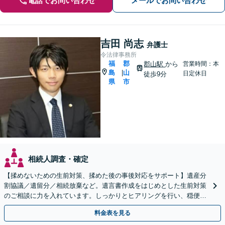
電話でお問い合わせ
メールでお問い合わせ
吉田 尚志
弁護士
令法律事務所
福
郡
郡山駅
から
営業時間：本
島
山
|
日定休日
徒歩9分
県
市
相続人調査・確定
【揉めないための生前対策、揉めた後の事後対応をサポート】遺産分
割協議／遺留分／相続放棄など。遺言書作成をはじめとした生前対策
のご相談に力を入れています。しっかりとヒアリングを行い、穏便な
解決のため最適なアドバイスを致します。【分割払い可能】
料金表を見る