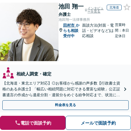
池田 翔一
北海道
インタビュ
ーを見る
弁護士
池田翔一法律事務所
営業時
田村市
か
面談方法(対面・電
らも相談
話・ビデオなど)は
間：本日
受付中
応相談
定休日
相続人調査・確定
【北海道・東北エリア対応】◎お客様から感謝の声多数【行政書士資
格のある弁護士】「幅広い相続問題に対応できる豊富な経験」公正証
書遺言の作成から遺産分割・遺留分をめぐる紛争対応まで、状況に応
じた最適な方法をご提案します【夜間相談可】
料金表を見る
電話で面談予約
メールで面談予約