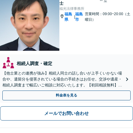
る
士
福光法律事務所
福島
福島
営業時間：09:00~20:00（土
|
県
市
曜日）
相続人調査・確定
【他士業との連携が強み】相続人同士の話し合いが上手くいかない場
合や、遺留分を侵害されている場合の手続きはお任せ。交渉や遺産・
相続人調査まで幅広いご相談に対応いたします。【初回相談無料】
【出張相談OK】【LINE可】
料金表を見る
メールでお問い合わせ