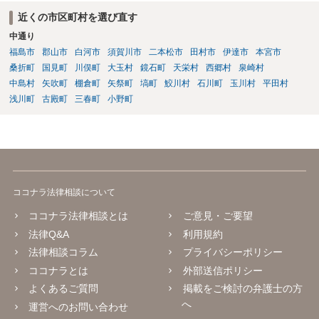
近くの市区町村を選び直す
中通り
福島市
郡山市
白河市
須賀川市
二本松市
田村市
伊達市
本宮市
桑折町
国見町
川俣町
大玉村
鏡石町
天栄村
西郷村
泉崎村
中島村
矢吹町
棚倉町
矢祭町
塙町
鮫川村
石川町
玉川村
平田村
浅川町
古殿町
三春町
小野町
ココナラ法律相談について
ココナラ法律相談とは
ご意見・ご要望
法律Q&A
利用規約
法律相談コラム
プライバシーポリシー
ココナラとは
外部送信ポリシー
よくあるご質問
掲載をご検討の弁護士の方
へ
運営へのお問い合わせ