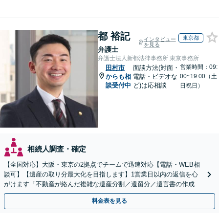
都 裕記
東京都
インタビュー
を見る
弁護士
弁護士法人新都法律事務所 東京事務所
営業時間：09:
田村市
面談方法(対面・
からも相
電話・ビデオな
00~19:00（土
談受付中
ど)は応相談
日祝日）
相続人調査・確定
【全国対応】大阪・東京の2拠点でチームで迅速対応【電話・WEB相
談可】【遺産の取り分最大化を目指します】1営業日以内の返信を心
がけます「不動産が絡んだ複雑な遺産分割／遺留分／遺言書の作成・
執行／事業承継など、お任せください」【休日相談あり】
料金表を見る