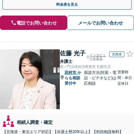
ています「アクセス良好・WEB面談対応で安心の相談」
料金表を見る
電話でお問い合わせ
メールでお問い合わせ
佐藤 光子
北海道
インタビュ
ーを見る
弁護士
虎ノ門法律経済事務所 札幌支店
営業時
田村市
か
面談方法(対面・電
らも相談
話・ビデオなど)は
間：本日
受付中
応相談
定休日
相続人調査・確定
【北海道・東北エリア対応】【弁護士歴20年以上】【初回相談無料】