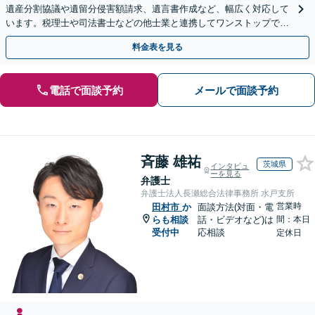
遺産分割協議や遺留分侵害額請求、遺言書作成など、幅広く対応して
います。税理士や司法書士などの他士業と連携してワンストップでの
解決が可能です。ぜひご相談ください。
料金表を見る
電話で面談予約
メールで面談予約
斉藤 雄祐
茨城県
インタビュ
ーを見る
弁護士
弁護士法人長瀬総合法律事務所 水戸支所
営業時
田村市
か
面談方法(対面・電
らも相談
話・ビデオなど)は
間：本日
受付中
応相談
定休日