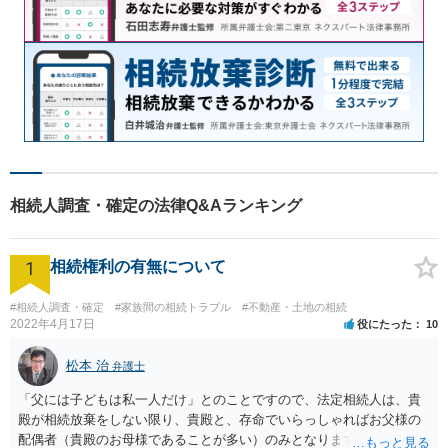
相続人調査・確定の法律Q&Aランキング
1
相続権利の有無について
#相続人調査・確定
#家族間の相続トラブル
#不動産・土地の相続
2022年4月17日
役にたった
10
松本 治
弁護士
「父には子どもは私一人だけ」とのことですので、法定相続人は、貴
殿が相続放棄をしない限り、貴殿と、存命でいらっしゃればお父様の
配偶者（貴殿のお母様であることが多い）のみとなります。遺言がな