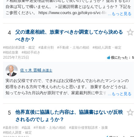
＞相続放棄申述受理証明書の写しで良いのでしょうか？ 提出するもの
自体は写しで構いません。 ＞証拠説明書とはなんでしょうか？ 下記を
ご参照ください。 https://www.courts.go.jp/tokyo-s/vc-files/tokyo-s/file/
14-1kisairei.pdf
4
父の遺産相続、放棄すべきか調査してから決める
べきか？
#相続財産調査・鑑定
#遺産分割
#不動産・土地の相続
#相続人調査・確定
#相続放棄
#相続手続き
2025年7月15日
役にたった
5
佐々木 晋輔
弁護士
実のお父様ですので、できればお父様が住んでおられたマンションの
処理をされる方向で考えられたらと思います。 放棄するかどうかは、
知ってから3カ月以内が原則ですが、家庭裁判所に申立すれば3カ月の
期間を伸長することができます。 その間に、財産の状況を調査して、
放棄するかどうか決めることができます。 銀行やサラ金が数年も放置
することはありませんので、数年後に借金が発見される可能性はほぼ
5
他界直後に協議した内容は、協議書はないが反映
ありません。 なお、私が扱った相続放棄を検討していた案件で、期間
されるのでしょうか？
伸長して調査したところ、サラ金に対する過払金など相当な財産が見
#遺産分割
#協議
#不動産・土地の相続
#遺留分侵害額請求・放棄
つかったため相続したという事例がありました。
#相続人調査・確定