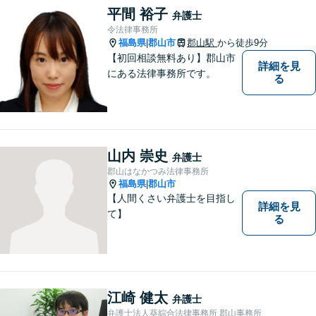
平間 裕子
弁護士
令法律事務所
福島県
郡山市
郡山駅
から徒歩9分
|
【初回相談無料あり】郡山市
詳細を見
にある法律事務所です。
る
山内 崇史
弁護士
郡山はなかつみ法律事務所
福島県
郡山市
|
【人間くさい弁護士を目指し
詳細を見
て】
る
江崎 健太
弁護士
弁護士法人葵綜合法律事務所 郡山事務所