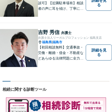
詳細を見
談可】【近隣駐車場有】相談
る
者の声に耳を傾け、丁寧にわ
かりやすい説明を心がけてお
ります。 相談後やトラブルが
解決した際、「相談してよか
った」と思っていただけるよ
吉野 秀信
弁護士
うに全力を尽くしていきま
弁護士法人リーガルプロフェッション 福島支店
す。
福島県
福島市
|
【初回相談無料】交通事故・
詳細を見
労働・離婚・借金・不動産な
る
どあらゆる法律問題に全力を
尽くします。ご相談者様に寄
り添い、最善の解決策へと導
くことを最も重視ししていま
す。お困りの方はまずはご相
談ください。
相続に関する診断ツール