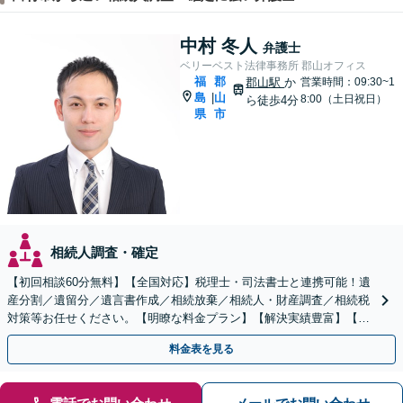
中村 冬人
弁護士
ベリーベスト法律事務所 郡山オフィス
福
郡
郡山駅
か
営業時間：09:30~1
島
山
|
8:00（土日祝日）
ら徒歩4分
県
市
相続人調査・確定
【初回相談60分無料】【全国対応】税理士・司法書士と連携可能！遺
産分割／遺留分／遺言書作成／相続放棄／相続人・財産調査／相続税
対策等お任せください。【明瞭な料金プラン】【解決実績豊富】【電
話相談可】
料金表を見る