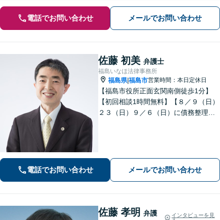
電話でお問い合わせ
メールでお問い合わせ
佐藤 初美
弁護士
福島いなほ法律事務所
福島県
福島市
営業時間：本日定休日
|
【福島市役所正面玄関南側徒歩1分】
【初回相談1時間無料】【８／９（日）
２３（日）９／６（日）に債務整理・
交通事故被害休日無料相談会を実施】
【一緒に最善の解決策を探しましょ
う】
電話でお問い合わせ
メールでお問い合わせ
佐藤 孝明
弁護
インタビューを見