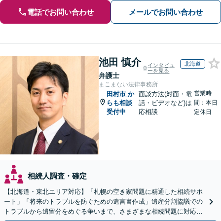
電話でお問い合わせ
メールでお問い合わせ
池田 慎介
北海道
インタビュ
ーを見る
弁護士
まこまない法律事務所
営業時
田村市
か
面談方法(対面・電
らも相談
話・ビデオなど)は
間：本日
受付中
応相談
定休日
相続人調査・確定
【北海道・東北エリア対応】「札幌の空き家問題に精通した相続サポ
ート」「将来のトラブルを防ぐための遺言書作成」遺産分割協議での
トラブルから遺留分をめぐる争いまで、さまざまな相続問題に対応し