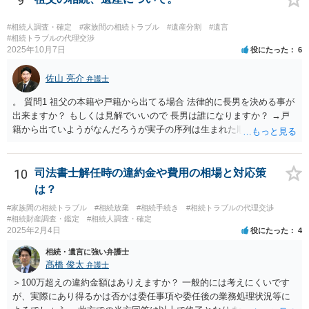
9
ができれば構いません。）。 今後の対応としては， ①伯母さんの相続
財産（遺産）の全容を整理する（預貯金，有価証券，不動産等の有無
#相続人調査・確定
#家族間の相続トラブル
#遺産分割
#遺言
を調べることになります。） ②相続財産に照らし，相続税の申告の準
#相続トラブルの代理交渉
2025年10月7日
役にたった
6
備をする（税理士の先生にご相談ください。） ③遺産分割協議をする
（ご本人同士で行っても構いませんし，弁護士に相談することもよろ
佐山 亮介
しいと思います。） ことになります。
弁護士
。 質問1 祖父の本籍や戸籍から出てる場合 法律的に長男を決める事が
出来ますか？ もしくは見解でいいので 長男は誰になりますか？ →戸
籍から出ていようがなんだろうが実子の序列は生まれた順ですから、
先方が後から生まれたならばお父様がお祖父様の長男です。 質問2 遺
書が腹違いの長男に向けてある場合 書かれてる内容が最優先にされる
のですか？ →遺書というのが、法律上の遺言の形式を守っている限り
10
司法書士解任時の違約金や費用の相場と対応策
はそのとおりです。 質問3 父が腹違いの長男に法律的に優位になれそ
は？
うな事はありますか？ →遺言が有効な場合、優位に立つことはできま
#家族間の相続トラブル
#相続放棄
#相続手続き
#相続トラブルの代理交渉
せんが、お祖父様が認知症であるなどの「遺言が作れないはずの事
#相続財産調査・鑑定
#相続人調査・確定
情」があるならば①遺言無効確認の訴えを起こすのは一つの手です。
2025年2月4日
役にたった
4
それができない場合は②遺留分侵害額請求で争うほかありません。 質
相続・遺言に強い弁護士
問4 相続トラブルの代理交渉は可能でしょうか。 →一般論としては可
髙橋 俊太
弁護士
能ですが、お伺いする内容ですとお祖父様が亡くなられた後に動くこ
とになるでしょう。
＞100万超えの違約金額はありえますか？ 一般的には考えにくいです
が、実際にあり得るかは否かは委任事項や委任後の業務処理状況等に