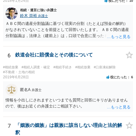
2018年1月24日
役にたった
10
相続・遺言に強い弁護士
鈴木 崇裕
弁護士
ＡＢＣ間の遺産分割協議に基づく現実の分割（たとえば預金の解約）
がなされていないことを前提として回答いたします。 ＡＢＣ間の遺産
分割協議は，法律上（建前上）は，口頭で合意に至ったものであって
も有効です。 しかし，口頭で合意したことを立証する方法がありませ
ん。 また，不動産の名義を移転するためには，遺産分割協議書への署
名捺印を得る必要があります。 したがって，残念ながら，「ＡＢＣ間
6
鉄道会社に賠償金とその後について
の遺産分割協議が有効に成立している」という前提に基づく主張は困
難と思われます。 「ＡＢＣ間の遺産分割協議は未了のまま，ＡとＢが
#相続放棄
#相続人調査・確定
#相続手続き
#相続放棄
#口座凍結解除
死亡し，二次相続が発生した」という前提に基づいて協議を進める必
#不動産・土地の相続
2019年6月28日
役にたった
6
要があります。 もちろん，Ｃの立場としては，ＡＢＣ間の遺産分割協
議の内容を前提とした主張をすることが最も有利ですが，ＡＢの相続
匿名A
人は応じない姿勢を示していることから，実現は困難だと思います。
弁護士
主張としては維持しつつも，現実的な解決方法（遺産分割協議の落と
情報を小出しにされますといつまでも質問と回答にキリがありません
しどころ）としては，譲歩することを甘受しなければならないかもし
ので、後はお近くの弁護士にご相談下さい。
れません。
7
「姻族の姻族」は親族に該当しない理由と法的解
釈