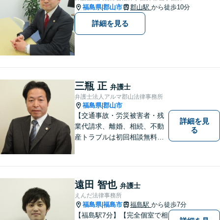
福島県
郡山市
郡山駅
から徒歩10分
|
詳細を見る
三瓶 正
弁護士
弁護士法人アルマ郡山法律事務所
福島県
郡山市
|
【交通事故・労災被害者・残
詳細を見
業代請求、離婚、相続、不動
る
産トラブルは初回相談無料】
【郡山市の弁護士】交通事
故・労災・未払い残業代請求
は着手金0円です。【電話相談
も可能】
遠田 智也
弁護士
えんだ法律事務所
福島県
福島市
福島駅
から徒歩7分
|
【福島駅7分】【完全個室で相