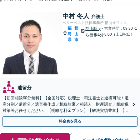
中村 冬人
弁護士
ベリーベスト法律事務所 郡山オフィス
福
郡
郡山駅
か
営業時間：09:30~1
島
山
|
8:00（土日祝日）
ら徒歩4分
県
市
遺留分
【初回相談60分無料】【全国対応】税理士・司法書士と連携可能！遺
産分割／遺留分／遺言書作成／相続放棄／相続人・財産調査／相続税
対策等お任せください。【明瞭な料金プラン】【解決実績豊富】【電
話相談可】
料金表を見る