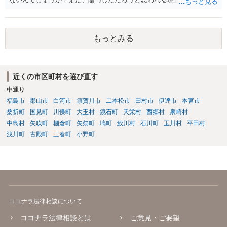
も数年ありました。この現金についても泣き寝入りしかないんでしょ
うか？ 保険は原則として受取人のものですが、遺産全体での保険金
の割合が高い場合、掛け金が一括払いで、保険金が掛け金の額と同様
もっとみる
の額の場合などは特別受益として遺留分の対象となる可能性がありま
す。 多額の現金の引き出しは、相手に渡ったかどうか、そのとき父
の判断能力など事情によります。 弁護士に面談で詳しい事情を話し
て相談された方がよいと思います。
近くの市区町村を選び直す
中通り
福島市
郡山市
白河市
須賀川市
二本松市
田村市
伊達市
本宮市
桑折町
国見町
川俣町
大玉村
鏡石町
天栄村
西郷村
泉崎村
中島村
矢吹町
棚倉町
矢祭町
塙町
鮫川村
石川町
玉川村
平田村
浅川町
古殿町
三春町
小野町
ココナラ法律相談について
ココナラ法律相談とは
ご意見・ご要望