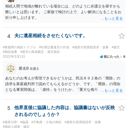
相続人間で地域が離れている場合には、どのように弁護士を探すかも
難しいとは思います。 ご家族で検討の上で、よい解決になることをお
祈り申し上げます。
4
夫に遺産相続をさせたくないです。
#家族間の相続トラブル
#自筆証書遺言の作成
#遺留分侵害額請求・放棄
#遺言
#相続放棄
#遺言の真偽鑑定・遺言無効
2022年3月1日
役にたった
8
匿名B
弁護士
あなたのお考えが実現できるかどうかは、民法８９２条の「廃除」の
請求を家庭裁判所で認めてもらえるかどうか、です。「廃除」の理由
となる事実関係は、「虐待」をうけたか、「重大な侮辱」を受けた
か、推定相続人たる夫に「その他著しい非行」があったか否かです。
「廃除」は遺言でも可能です（民法８９３条）。 弁護士に具体的な事
情を話して相談して、「廃除」が可能か、実際に法律相談を受けるこ
5
他界直後に協議した内容は、協議書はないが反映
とをお勧めします。
されるのでしょうか？
#遺産分割
#協議
#不動産・土地の相続
#遺留分侵害額請求・放棄
#相続人調査・確定