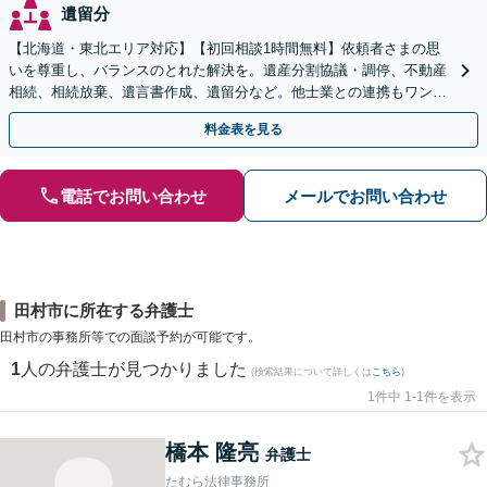
遺留分
【北海道・東北エリア対応】【初回相談1時間無料】依頼者さまの思
いを尊重し、バランスのとれた解決を。遺産分割協議・調停、不動産
相続、相続放棄、遺言書作成、遺留分など。他士業との連携もワンス
トップで対応します【休日・夜間面談OK】
料金表を見る
電話でお問い合わせ
メールでお問い合わせ
田村市に所在する弁護士
田村市の事務所等での面談予約が可能です。
1
人の弁護士が見つかりました
(検索結果について詳しくは
こちら
)
1件中 1-1件を表示
橋本 隆亮
弁護士
たむら法律事務所