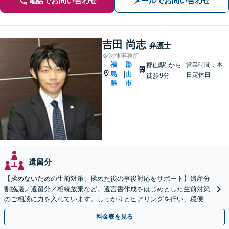
電話でお問い合わせ
メールでお問い合わせ
吉田 尚志
弁護士
令法律事務所
福
郡
郡山駅
から
営業時間：本
島
山
|
日定休日
徒歩9分
県
市
遺留分
【揉めないための生前対策、揉めた後の事後対応をサポート】遺産分
割協議／遺留分／相続放棄など。遺言書作成をはじめとした生前対策
のご相談に力を入れています。しっかりとヒアリングを行い、穏便な
解決のため最適なアドバイスを致します。【分割払い可能】
料金表を見る