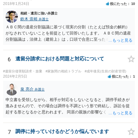
2018年1月24日
役にたった
10
相続・遺言に強い弁護士
鈴木 崇裕
弁護士
ＡＢＣ間の遺産分割協議に基づく現実の分割（たとえば預金の解約）
がなされていないことを前提として回答いたします。 ＡＢＣ間の遺産
分割協議は，法律上（建前上）は，口頭で合意に至ったものであって
も有効です。 しかし，口頭で合意したことを立証する方法がありませ
ん。 また，不動産の名義を移転するためには，遺産分割協議書への署
名捺印を得る必要があります。 したがって，残念ながら，「ＡＢＣ間
6
遺留分請求における問題と対応について
の遺産分割協議が有効に成立している」という前提に基づく主張は困
難と思われます。 「ＡＢＣ間の遺産分割協議は未了のまま，ＡとＢが
#遺留分侵害額請求・放棄
#家族間の相続トラブル
#成年後見(生前の財産管理)
死亡し，二次相続が発生した」という前提に基づいて協議を進める必
2024年2月5日
役にたった
1
要があります。 もちろん，Ｃの立場としては，ＡＢＣ間の遺産分割協
議の内容を前提とした主張をすることが最も有利ですが，ＡＢの相続
泉 亮介
弁護士
人は応じない姿勢を示していることから，実現は困難だと思います。
申立書を受領しながら、相手が対応をしないとなると、調停手続きが
主張としては維持しつつも，現実的な解決方法（遺産分割協議の落と
進みませんので、その場合は調停を不調という形で終結し、訴訟を提
しどころ）としては，譲歩することを甘受しなければならないかもし
起する形となるかと思われます。 同居の親族の影響なく、というのは
れません。
難しいでしょう。ただ、裁判や調停の中では主張等が書面で残るた
め、後からひっくり返すということは難しくなってくるかと思われま
す。 公開相談の場でのご相談については、どうしても限界が出てしま
7
調停に持っていけるかどうか悩んでいます
うため、一度個別にご相談をされることをお勧めいたします。