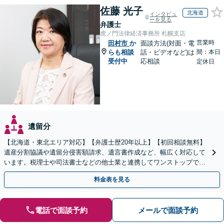
佐藤 光子
北海道
インタビュ
ーを見る
弁護士
虎ノ門法律経済事務所 札幌支店
営業時
田村市
か
面談方法(対面・電
らも相談
話・ビデオなど)は
間：本日
受付中
応相談
定休日
遺留分
【北海道・東北エリア対応】【弁護士歴20年以上】【初回相談無料】
遺産分割協議や遺留分侵害額請求、遺言書作成など、幅広く対応して
います。税理士や司法書士などの他士業と連携してワンストップでの
解決が可能です。ぜひご相談ください。
料金表を見る
電話で面談予約
メールで面談予約