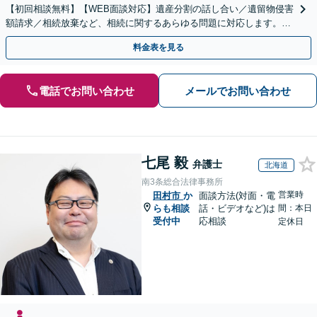
【初回相談無料】【WEB面談対応】遺産分割の話し合い／遺留物侵害
額請求／相続放棄など、相続に関するあらゆる問題に対応します。ご
事情やご意向を丁寧にお聞きし、有利な解決を目指します
料金表を見る
電話でお問い合わせ
メールでお問い合わせ
七尾 毅
弁護士
北海道
南3条総合法律事務所
営業時
田村市
か
面談方法(対面・電
らも相談
話・ビデオなど)は
間：本日
受付中
応相談
定休日