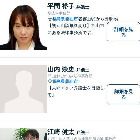
平間 裕子
弁護士
令法律事務所
福島県
郡山市
郡山駅
から徒歩9分
|
【初回相談無料あり】郡山市
詳細を見
にある法律事務所です。
る
山内 崇史
弁護士
郡山はなかつみ法律事務所
福島県
郡山市
|
【人間くさい弁護士を目指し
詳細を見
て】
る
江崎 健太
弁護士
弁護士法人葵綜合法律事務所 郡山事務所