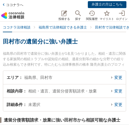
弁護士の方はこちら
ココナラへ
投稿する
探す
閲覧履歴
マイリスト
ログイン
ココナラ法律相談
福島県で法律相談できる弁護士
田村市で法律相談で
田村市の遺留分に強い弁護士
福島県の田村市で遺留分に強い弁護士が1名見つかりました。相続・遺言に関係
する家族間の相続トラブルや認知症の相続、遺産分割等の細かな分野での絞り
込み検索もでき便利です。特にたむら法律事務所の橋本 隆亮弁護士のプロフィ
ール情報や弁護士費用、強みなどが注目されています。『田村市で土日や夜間
に発生した遺留分のトラブルを今すぐに弁護士に相談したい』『遺留分のトラ
エリア
福島県、田村市
変更
ブル解決の実績豊富な近くの弁護士を検索したい』『初回相談無料で遺留分を
法律相談できる田村市内の弁護士に相談予約したい』などでお困りの相談者さ
相談内容
相続・遺言、遺留分侵害額請求・放棄
変更
んにおすすめです。
詳細条件
未選択
変更
遺留分侵害額請求・放棄に強い田村市から相談可能な弁護士