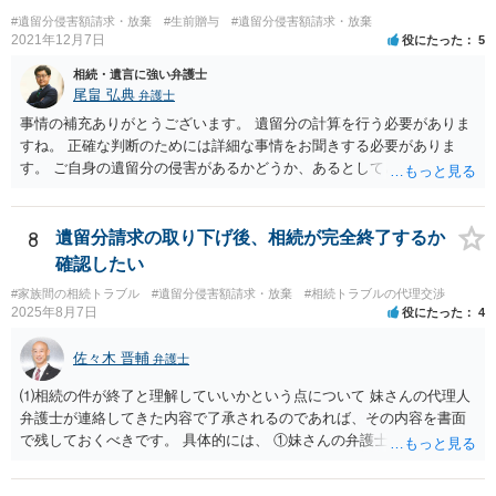
#遺留分侵害額請求・放棄
#生前贈与
#遺留分侵害額請求・放棄
2021年12月7日
役にたった
5
相続・遺言に強い弁護士
尾畠 弘典
弁護士
事情の補充ありがとうございます。 遺留分の計算を行う必要がありま
すね。 正確な判断のためには詳細な事情をお聞きする必要がありま
す。 ご自身の遺留分の侵害があるかどうか、あるとしてどの程度の金
額となるかを正確に把握されたいのであれば、一度お近くの弁護士に
相談されるのが良いと思います。
8
遺留分請求の取り下げ後、相続が完全終了するか
確認したい
#家族間の相続トラブル
#遺留分侵害額請求・放棄
#相続トラブルの代理交渉
2025年8月7日
役にたった
4
佐々木 晋輔
弁護士
⑴相続の件が終了と理解していいかという点について 妹さんの代理人
弁護士が連絡してきた内容で了承されるのであれば、その内容を書面
で残しておくべきです。 具体的には、 ①妹さんの弁護士に対して、連
絡してきた内容（遺留分請求は取り下げる、唯一執行されていない母
の預金を振り込めば終了など）を記載した合意書等の書面を作成して