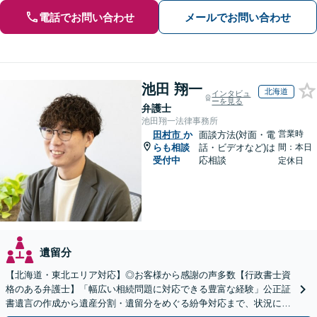
電話でお問い合わせ
メールでお問い合わせ
池田 翔一
北海道
インタビュ
ーを見る
弁護士
池田翔一法律事務所
営業時
田村市
か
面談方法(対面・電
らも相談
話・ビデオなど)は
間：本日
受付中
応相談
定休日
遺留分
【北海道・東北エリア対応】◎お客様から感謝の声多数【行政書士資
格のある弁護士】「幅広い相続問題に対応できる豊富な経験」公正証
書遺言の作成から遺産分割・遺留分をめぐる紛争対応まで、状況に応