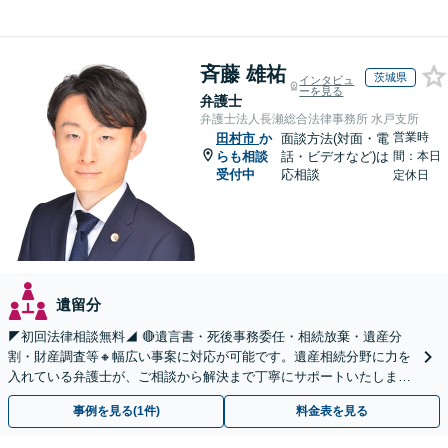
斉藤 雄祐
茨城県
インタビュ
ーを見る
弁護士
弁護士法人長瀬総合法律事務所 水戸支所
営業時
田村市
か
面談方法(対面・電
らも相談
話・ビデオなど)は
間：本日
受付中
応相談
定休日
遺留分
◤初回法律相談無料◢ 🔴遺言書・死後事務委任・相続放棄・遺産分
割・財産調査等🔸幅広い事案に対応が可能です。遺産相続分野に力を
入れている弁護士が、ご相談から解決まで丁寧にサポートいたしま
す。まずはじっくりとお話ししてください。
事例を見る(1件)
料金表を見る