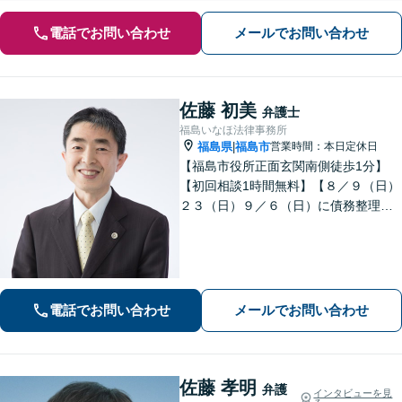
電話でお問い合わせ
メールでお問い合わせ
佐藤 初美
弁護士
福島いなほ法律事務所
福島県
福島市
営業時間：本日定休日
|
【福島市役所正面玄関南側徒歩1分】
【初回相談1時間無料】【８／９（日）
２３（日）９／６（日）に債務整理・
交通事故被害休日無料相談会を実施】
【一緒に最善の解決策を探しましょ
う】
電話でお問い合わせ
メールでお問い合わせ
佐藤 孝明
弁護
インタビューを見