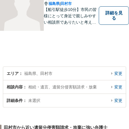
福島県
田村市
|
【船引駅徒歩10分】市民の皆
詳細を見
様にとって身近で親しみやす
る
い相談所でありたいと考えて
います。個人・法人のお客様
を問わず、お一人で悩まず
に、まずはお気軽にご相談く
ださい。 https://tamura-law.bi
z/ （公式ホームページ）
エリア
福島県、田村市
変更
相談内容
相続・遺言、遺留分侵害額請求・放棄
変更
詳細条件
未選択
変更
田村市から近い遺留分侵害額請求・放棄に強い弁護士