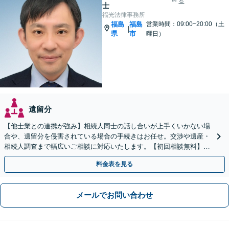
る
士
福光法律事務所
福島
福島
営業時間：09:00~20:00（土
|
県
市
曜日）
遺留分
【他士業との連携が強み】相続人同士の話し合いが上手くいかない場
合や、遺留分を侵害されている場合の手続きはお任せ。交渉や遺産・
相続人調査まで幅広いご相談に対応いたします。【初回相談無料】
【出張相談OK】【LINE可】
料金表を見る
メールでお問い合わせ