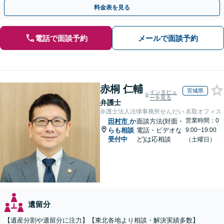
じた最適な方法をご提案します【夜間相談可】
料金表を見る
電話で面談予約
メールで面談予約
赤桐 仁輔
宮城県
インタビュ
ーを見る
弁護士
弁護士法人法律事務所せんだい 名取オフィス
営業時間：0
田村市
か
面談方法(対面・
らも相談
電話・ビデオな
9:00~19:00
受付中
ど)は応相談
（土曜日）
遺留分
【遺産分割や遺留分に注力】【東北各地より相談・解決実績多数】