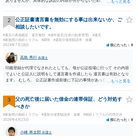
ありませんが、具体的な訴訟の内容が分からないため、 何とも回答が
難しい、といわざるを得ません。 繰り返しになりますが、事情をよく
わかっている代理人弁護士に聞くか、 訴訟資料を持って面談相談に行
ってみましょう。 その上で、一般論として回答するなら、和解案と判
2
公正証書遺言書を無効にする事は出来ないか、ご
決は（ケースによって程度の差はあっても）食い違うことが多いで
相談したいです。
す。 金額は適当ですが、例えば判決で１００万円支払え、という結論
#遺言の真偽鑑定・遺言無効
#成年後見(生前の財産管理)
#遺言
になりそうな場合、 そのまま１００万円を和解案として提示しても、
#家族間の相続トラブル
#調停
#遺留分侵害額請求・放棄
判決と変わらないなら払う側としてはあまり和解に応じようという気
2024年7月18日
役にたった
8
にはなりにくいです。 他方で、７０万円で和解を提示した場合、 「こ
のまま判決で１００万円支払いとなるより、７０万円でまとめた方が
高島 秀行
弁護士
マシ」ということで、 合意の可能性が出てきます。 応じるかどうか
は、判決になったらどうなりそうか、という点についての検討が不可
印鑑登録が代理でなされたとしても、母が公証役場に行って その内容
欠ですので、 初めに述べた通り、代理人と相談するか、資料を持って
でよいと公証人に説明をして遺言書を作成したら 遺言書は有効となり
面談相談に行ってみることをお勧めします。
ます。 むしろ、 公正証書作成前後に下記の事情があったことが証明で
きれば判断能力がなく 無効だったと主張することが可能です。 翌年1
月に携帯が新しくなった母からの第一声は「ここにいたら殺される」
「面会に来てくれ」で、長男に聞くと「面会は出来ない。俺は携帯電
3
父の死亡後に届いた借金の連帯保証、どう対処す
話の使い方を教える為に会っている」「母の話は聞かなくて良い」と
べきか
電話が切れました。その後の電話でも「食事に毒が入っている」「体
#家族間の相続トラブル
#遺留分侵害額請求・放棄
#相続トラブルの代理交渉
にチップが埋められている」等、おかしかったです。 当時の診療記
2026年4月23日
役にたった
8
録、介護認定の資料、介護記録を取得して 弁護士に面談で相談された
方がよいと思います。
小峰 将太郎
弁護士