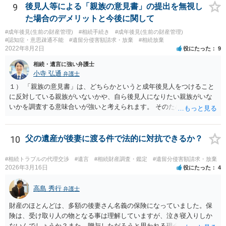
もらう。 ②相談者様はその書面の内容をしっかり確認する。納得でき
9
後見人等による「親族の意見書」の提出を無視し
ない部分があれば、説明を求めたり、修正を求める。 なお、相続に
た場合のデメリットと今後に関して
関してお互いに債権債務がないことを確認する旨を記載してもらいま
#成年後見(生前の財産管理)
#相続手続き
#成年後見(生前の財産管理)
しょう。その記載があれば、相続の件は終了となります。 ③合意書等
#認知症・意思疎通不能
#遺留分侵害額請求・放棄
#相続放棄
が納得できる内容になれば、お互いに署名捺印する。 という流れで
2022年8月2日
役にたった
9
す。 合意書等に署名捺印してもいいか不安があるようでしたら、署名
相続・遺言に強い弁護士
捺印する前に、相談者様も別の弁護士に相談して確認してもらうので
小寺 弘通
弁護士
もいいと思います。 ⑵振込先が弁護士宛であることについて 代理人弁
護士の預り口座を振込先とするのはよくあることです。 問題ないと思
１） 「親族の意見書」は、どちらかというと成年後見人をつけること
います。
に反対している親族がいないかや、自ら後見人になりたい親族がいな
いかを調査する意味合いが強いと考えられます。 そのため、ご相談の
ご事情であれば無視してしまっても特に不都合はないと考えられま
す。 ２） 場合によっては、介護や被後見人の財産の処分等に関して、
後見人から相談があることも考えられます。 また、お祖母さんがお亡
10
父の遺産が後妻に渡る件で法的に対抗できるか？
くなりになった場合、相続人となる可能性がありますが、 その場合は
相続放棄されれば問題ありません。 ３） 完全に拒否する方法はないか
#相続トラブルの代理交渉
#遺言
#相続財産調査・鑑定
#遺留分侵害額請求・放棄
もしれませんが、 関わりを持ちたくないとのことでしたら、親族の意
2026年3月16日
役にたった
4
見書にその旨を記載して提出しておけば良いかも知れません。 後見人
としても、関わりを拒否している親族にあえて連絡をしてくる可能性
高島 秀行
弁護士
は低いと考えられます。 以上、ご参考になさってください。
財産のほとんどは、多額の後妻さん名義の保険になっていました。保
険は、受け取り人の物となる事は理解していますが、泣き寝入りしか
ないんでしょうか？また、贈与しただろうと思われる現金の引き出し