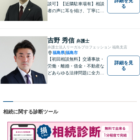
詳細を見
談可】【近隣駐車場有】相談
る
者の声に耳を傾け、丁寧にわ
かりやすい説明を心がけてお
ります。 相談後やトラブルが
解決した際、「相談してよか
った」と思っていただけるよ
吉野 秀信
弁護士
うに全力を尽くしていきま
弁護士法人リーガルプロフェッション 福島支店
す。
福島県
福島市
|
【初回相談無料】交通事故・
詳細を見
労働・離婚・借金・不動産な
る
どあらゆる法律問題に全力を
尽くします。ご相談者様に寄
り添い、最善の解決策へと導
くことを最も重視ししていま
す。お困りの方はまずはご相
談ください。
相続に関する診断ツール