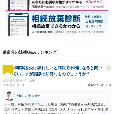
遺留分の法律Q&Aランキング
1
和解案を受け容れないと判決で不利になると聞い
ていますが実際は如何なものでしょうか？
#遺留分侵害額請求・放棄
2022年12月1日
役にたった
12
村山 大基
弁護士
＞今後、和解がなされなかった場合は最終準備書面から判決に至ると
思いますが和解案と判決はほぼ差異はないと考えられますか？ 申し訳