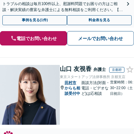
トラブルの相談は毎月100件以上、慰謝料問題でお困りの方はご相
談・解決実績の豊富な弁護士による無料相談をご利用ください。【不
倫相談は初回0円】【北海道・東北エリア対応】
事例を見る(1件)
料金表を見る
電話でお問い合わせ
メールでお問い合わせ
山口 友視香
弁護士
京都府
東京スタートアップ法律事務所 京都支店
営業時間：06:
田村市
面談方法(対面・
からも相
電話・ビデオな
30~22:00（土
談受付中
ど)は応相談
日祝日）