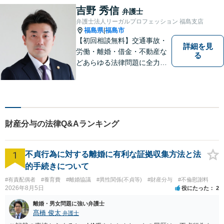
と思わず、お困りの方は是非
吉野 秀信
弁護士
ご相談ください。
弁護士法人リーガルプロフェッション 福島支店
福島県
福島市
|
【初回相談無料】交通事故・
詳細を見
労働・離婚・借金・不動産な
る
どあらゆる法律問題に全力を
尽くします。ご相談者様に寄
り添い、最善の解決策へと導
くことを最も重視ししていま
す。お困りの方はまずはご相
談ください。
財産分与の法律Q&Aランキング
1
不貞行為に対する離婚に有利な証拠収集方法と法
的手続きについて
#有責配偶者
#養育費
#離婚協議
#異性関係(不貞等)
#財産分与
#不倫慰謝料
2026年8月5日
役にたった
2
離婚・男女問題に強い弁護士
髙橋 俊太
弁護士