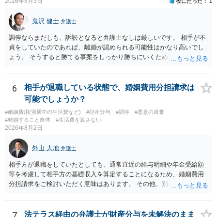
2026年8月3日
役にたった
1
鬼沢 健士
弁護士
調停ならまだしも、訴訟となると弁護士なしは厳しいです。 相手が不
貞をしていたのであれば、離婚が認められる可能性はかなり高いでし
ょう。 そうすると勝てる事案をしっかり勝ちにいくためにも弁護士委
任を強くおすすめします。
6
相手が退職している状態で、婚姻費用分担請求は
可能でしょうか？
#婚姻費用(別居中の生活費など)
#財産分与
#調停
#悪意の遺棄
#離婚すること自体
#生活費を渡さない
2026年8月2日
外山 大地
弁護士
相手方が退職をしていたとしても、通常直近の給与明細や年金受給額
等を考慮して相手方の基礎収入を算定することになるため、婚姻費用
分担請求をご検討いただく意味はあります。 その他、別居の経緯、質
問者様の年収、監護されているお子様がいるかといった事情をふまえ
て、ご検討いただくのが良いかと思います。
7
法テラス経由の弁護士が財産分与を未解決のまま