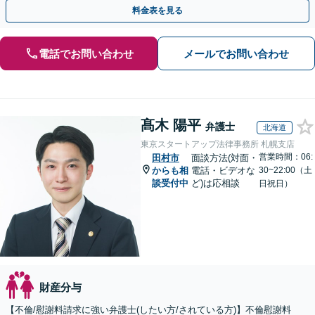
手金の返還保証もありますので安心してご相談ください。
料金表を見る
電話でお問い合わせ
メールでお問い合わせ
髙木 陽平
弁護士
北海道
東京スタートアップ法律事務所 札幌支店
営業時間：06:
田村市
面談方法(対面・
からも相
電話・ビデオな
30~22:00（土
談受付中
ど)は応相談
日祝日）
財産分与
【不倫/慰謝料請求に強い弁護士(したい方/されている方)】不倫慰謝料