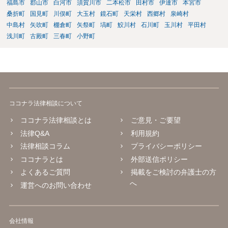
福島市
郡山市
白河市
須賀川市
二本松市
田村市
伊達市
本宮市
桑折町
国見町
川俣町
大玉村
鏡石町
天栄村
西郷村
泉崎村
中島村
矢吹町
棚倉町
矢祭町
塙町
鮫川村
石川町
玉川村
平田村
浅川町
古殿町
三春町
小野町
ココナラ法律相談について
ココナラ法律相談とは
ご意見・ご要望
法律Q&A
利用規約
法律相談コラム
プライバシーポリシー
ココナラとは
外部送信ポリシー
よくあるご質問
掲載をご検討の弁護士の方
へ
運営へのお問い合わせ
会社情報