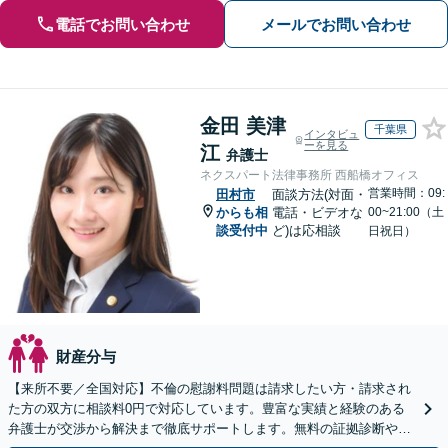
電話でお問い合わせ
メールでお問い合わせ
金田 美津
千葉県
インタビュ
ーを見る
江
弁護士
ネクスパート法律事務所 西船橋オフィス
営業時間：09:
田村市
面談方法(対面・
からも相
電話・ビデオな
00~21:00（土
談受付中
ど)は応相談
日祝日）
財産分与
【来所不要／全国対応】不倫の慰謝料問題は請求したい方・請求され
た方の双方に相談料0円で対応しています。豊富な実績と経験のある
弁護士が交渉から解決まで徹底サポートします。無料の証拠診断や着