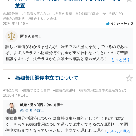
放置
#財産分与
#生活費を渡さない
#悪意の遺棄
#婚姻費用(別居中の生活費など)
#離婚の慰謝料
#離婚すること自体
2026年7月18日
役にたった
2
匿名A
弁護士
詳しい事情がわかりませんが、法テラスの援助を受けているのであれ
ば、まず法テラスへ財産分与のお金が支払われないことについて苦情
相談をすれば、法テラスから弁護士へ確認と指示が入ると思います。
その上で、所属する弁護士会の市民窓口へ連絡することも考えられま
す。
8
婚姻費用調停申立てについて
#財産分与
#離婚すること自体
#離婚の慰謝料
#婚姻費用(別居中の生活費など)
2026年7月14日
離婚・男女問題に強い弁護士
泉 亮介
弁護士
婚姻費用分担調停については資料収集を目的として行うものではな
く、そもそも婚姻費用について遡って請求ができるのが原則として調
停申立時までとなっているため、申立てが遅れれば遅れるほど、遡れ