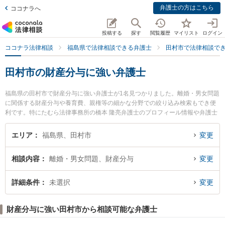
弁護士の方はこちら
ココナラへ
投稿する
探す
閲覧履歴
マイリスト
ログイン
ココナラ法律相談
福島県で法律相談できる弁護士
田村市で法律相談で
田村市の財産分与に強い弁護士
福島県の田村市で財産分与に強い弁護士が1名見つかりました。離婚・男女問題
に関係する財産分与や養育費、親権等の細かな分野での絞り込み検索もでき便
利です。特にたむら法律事務所の橋本 隆亮弁護士のプロフィール情報や弁護士
費用、強みなどが注目されています。『田村市で土日や夜間に発生した財産分
与のトラブルを今すぐに弁護士に相談したい』『財産分与のトラブル解決の実
エリア
福島県、田村市
変更
績豊富な近くの弁護士を検索したい』『初回相談無料で財産分与を法律相談で
きる田村市内の弁護士に相談予約したい』などでお困りの相談者さんにおすす
相談内容
離婚・男女問題、財産分与
変更
めです。
詳細条件
未選択
変更
財産分与に強い田村市から相談可能な弁護士