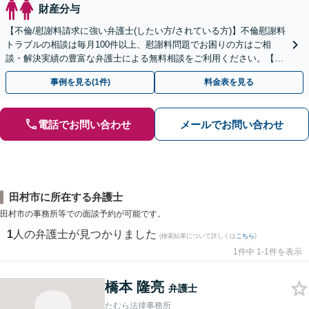
財産分与
【不倫/慰謝料請求に強い弁護士(したい方/されている方)】不倫慰謝料
トラブルの相談は毎月100件以上、慰謝料問題でお困りの方はご相
談・解決実績の豊富な弁護士による無料相談をご利用ください。【不
倫相談は初回0円】【全国対応】
事例を見る(1件)
料金表を見る
電話でお問い合わせ
メールでお問い合わせ
田村市に所在する弁護士
田村市の事務所等での面談予約が可能です。
1
人の弁護士が見つかりました
(検索結果について詳しくは
こちら
)
1件中 1-1件を表示
橋本 隆亮
弁護士
たむら法律事務所