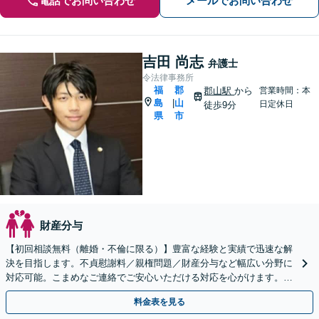
電話でお問い合わせ
メールでお問い合わせ
吉田 尚志
弁護士
令法律事務所
福
郡
郡山駅
から
営業時間：本
島
山
|
日定休日
徒歩9分
県
市
財産分与
【初回相談無料（離婚・不倫に限る）】豊富な経験と実績で迅速な解
決を目指します。不貞慰謝料／親権問題／財産分与など幅広い分野に
対応可能。こまめなご連絡でご安心いただける対応を心がけます。
【分割払い可能】
料金表を見る