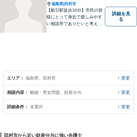
福島県
田村市
|
【船引駅徒歩10分】市民の皆
詳細を見
様にとって身近で親しみやす
る
い相談所でありたいと考えて
います。個人・法人のお客様
を問わず、お一人で悩まず
に、まずはお気軽にご相談く
ださい。 https://tamura-law.bi
z/ （公式ホームページ）
エリア
福島県、田村市
変更
相談内容
離婚・男女問題、財産分与
変更
詳細条件
未選択
変更
田村市から近い財産分与に強い弁護士