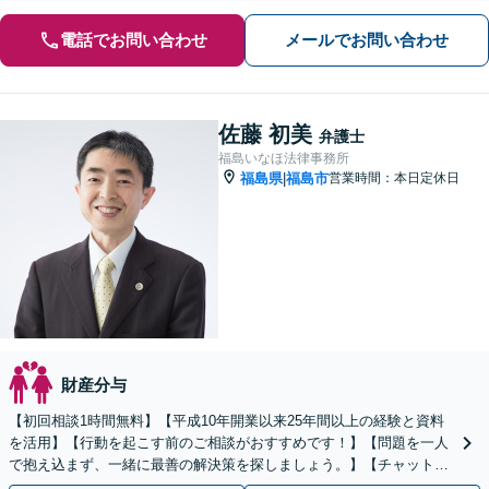
電話でお問い合わせ
メールでお問い合わせ
佐藤 初美
弁護士
福島いなほ法律事務所
福島県
福島市
営業時間：本日定休日
|
財産分与
【初回相談1時間無料】【平成10年開業以来25年間以上の経験と資料
を活用】【行動を起こす前のご相談がおすすめです！】【問題を一人
で抱え込まず、一緒に最善の解決策を探しましょう。】【チャットツ
ールも用いたこまめな連絡】