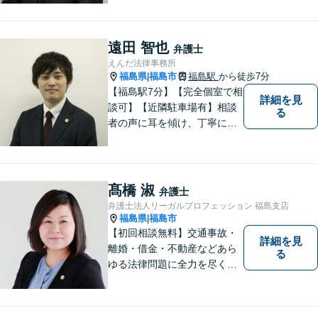
故・労災・未払い残業代請求
は着手金0円です。【電話相談
も可能】
遠田 智也
弁護士
えんだ法律事務所
福島県
福島市
福島駅
から徒歩7分
|
【福島駅7分】【完全個室で相
詳細を見
談可】【近隣駐車場有】相談
る
者の声に耳を傾け、丁寧にわ
かりやすい説明を心がけてお
ります。 相談後やトラブルが
解決した際、「相談してよか
った」と思っていただけるよ
髙橋 淑
弁護士
うに全力を尽くしていきま
弁護士法人リーガルプロフェッション 福島支店
す。
福島県
福島市
|
【初回相談無料】交通事故・
詳細を見
離婚・借金・不動産などあら
る
ゆる法律問題に全力を尽くし
ます。ご相談は早ければ早い
ほど有利な解決へと近づきま
す。「弁護士は敷居が高い」