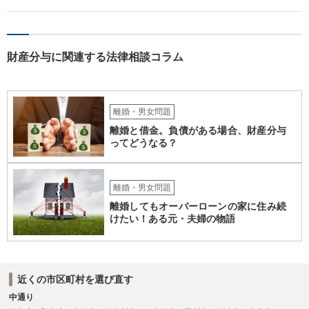
る期間に差が出てしまうのを防ぐためです。 また、離婚調停と違い、
婚姻費用については調停で話がまとまらなかった場合に審判で裁判所
の判断が出るため、終局的な解決が見込めます。 弁護士に一度相談さ
れた方が良いでしょう。
財産分与に関連する法律相談コラム
離婚・男女問題
離婚と借金。負債がある場合、財産分与
ってどうなる？
離婚・男女問題
離婚してもオーバーローンの家に住み続
けたい！ある元・夫婦の物語
近くの市区町村を選び直す
中通り