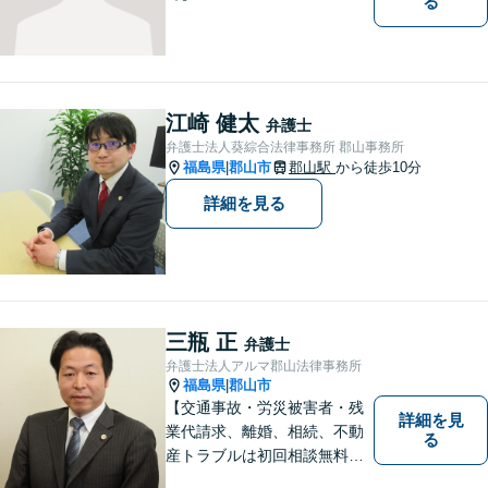
る
江崎 健太
弁護士
弁護士法人葵綜合法律事務所 郡山事務所
福島県
郡山市
郡山駅
から徒歩10分
|
詳細を見る
三瓶 正
弁護士
弁護士法人アルマ郡山法律事務所
福島県
郡山市
|
【交通事故・労災被害者・残
詳細を見
業代請求、離婚、相続、不動
る
産トラブルは初回相談無料】
【郡山市の弁護士】交通事