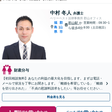
中村 冬人
弁護士
ベリーベスト法律事務所 郡山オフィス
福
郡
郡山駅
か
営業時間：09:30~1
島
山
|
8:00（土日祝日）
ら徒歩4分
県
市
財産分与
【初回相談無料】あなたの利益の最大化を目指します。まずは電話・
メールで状況を丁寧にお聞きします。「離婚を希望している」「離婚
を切り出された」「不貞の慰謝料請求をしたい」等お任せください。
【リーズナブルな料金設定】
料金表を見る