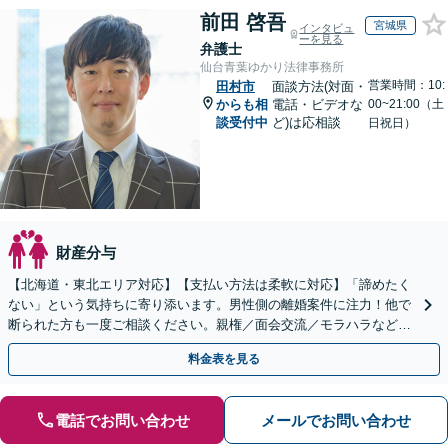
前田 啓吾
宮城県
インタビュ
ーを見る
弁護士
仙台青葉ゆかり法律事務所
営業時間：10:
田村市
面談方法(対面・
からも相
電話・ビデオな
00~21:00（土
談受付中
ど)は応相談
日祝日）
財産分与
【北海道・東北エリア対応】【支払い方法は柔軟に対応】「諦めたく
ない」という気持ちに寄り添います。男性側の離婚案件に注力！他で
断られた方も一度ご相談ください。親権／面会交流／モラハラなど
【初回相談60分無料】【オンライン相談可能】
料金表を見る
電話でお問い合わせ
メールでお問い合わせ