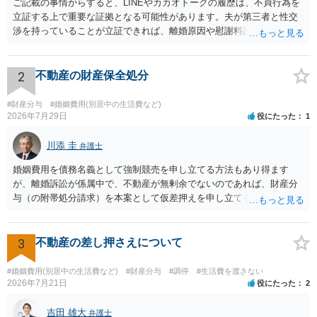
ご記載の事情からすると、LINEやカカオトークの履歴は、不貞行為を
立証する上で重要な証拠となる可能性があります。夫が第三者と性交
渉を持っていることが立証できれば、離婚原因や慰謝料請求を検討す
る上で重要な事情となります。特に、数年間にわたって特定の相手と
性的関係を継続しているのであれば、その期間や回数が分かる資料は
できるだけ保存しておくことをお勧めいたします。 他方、「夫に不貞
2
不動産の財産保全処分
がある＝財産分与でも多くもらえる」「当然に親権を取得できる」と
いう関係にはありません。まず、財産分与は、基本的には夫婦が婚姻
#財産分与
#婚姻費用(別居中の生活費など)
中に形成した財産を清算する制度ですので、不貞行為の有無とは別
2026年7月29日
役にたった
1
に、預貯金、不動産、保険、退職金等の資料を確保しておくことが重
要です。また、子の親権については、夫婦間の責任問題とは別に、
川添 圭
弁護士
「どのような形がお子様の利益になるか」という観点です。そのた
婚姻費用を債務名義として強制競売を申し立てる方法もあり得ます
め、未就学のお子様について貴方が主として養育しているのであれ
が、離婚訴訟が係属中で、不動産が無剰余でないのであれば、財産分
ば、保育園等への送迎、食事・入浴・寝かしつけ等の日常的な育児、
与（の附帯処分請求）を本案として仮差押えを申し立てる（法的には
通院や予防接種への対応、保育園との連絡、夫婦それぞれの勤務状
審判前保全処分の扱いになるので管轄は家庭裁判所）という方法も考
況、別居後にどのような養育環境を用意できるかといった、これまで
えられます。弁護士へ依頼しているのであれば、担当弁護士とよく相
の監護実績や今後の生活状況について整理しておくとよいでしょう。
談してください。
3
不動産の差し押さえについて
養育費については、離婚後も父母双方がそれぞれの収入に応じて負担
するのが原則となります。
#婚姻費用(別居中の生活費など)
#財産分与
#調停
#生活費を渡さない
2026年7月21日
役にたった
2
吉田 雄大
弁護士