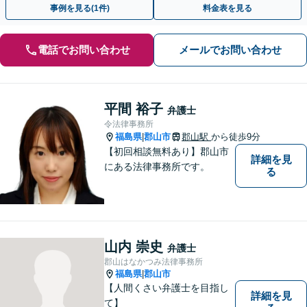
事例を見る(1件)
料金表を見る
電話でお問い合わせ
メールでお問い合わせ
平間 裕子
弁護士
令法律事務所
福島県
郡山市
郡山駅
から徒歩9分
|
【初回相談無料あり】郡山市
詳細を見
にある法律事務所です。
る
山内 崇史
弁護士
郡山はなかつみ法律事務所
福島県
郡山市
|
【人間くさい弁護士を目指し
詳細を見
て】