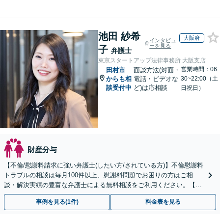
池田 紗希
大阪府
インタビュ
ーを見る
子
弁護士
東京スタートアップ法律事務所 大阪支店
営業時間：06:
田村市
面談方法(対面・
からも相
電話・ビデオな
30~22:00（土
談受付中
ど)は応相談
日祝日）
財産分与
【不倫/慰謝料請求に強い弁護士(したい方/されている方)】不倫慰謝料
トラブルの相談は毎月100件以上、慰謝料問題でお困りの方はご相
談・解決実績の豊富な弁護士による無料相談をご利用ください。【不
倫相談は初回0円】【全国対応】
事例を見る(1件)
料金表を見る