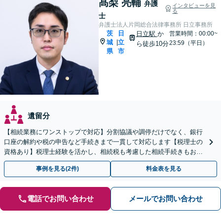
髙梨 亮輔
弁護
インタビューを見
る
士
弁護士法人片岡総合法律事務所 日立事務所
茨
日
日立駅
か
営業時間：00:00~
城
立
|
23:59（平日）
ら徒歩10分
県
市
遺留分
【相続業務にワンストップで対応】分割協議や調停だけでなく、銀行
口座の解約や税の申告など手続きまで一貫して対応します【税理士の
資格あり】税理士経験を活かし、相続税も考慮した相続手続きもお任
せください【初回相談無料】任意後見や生前贈与なども対応
事例を見る(2件)
料金表を見る
電話でお問い合わせ
メールでお問い合わせ