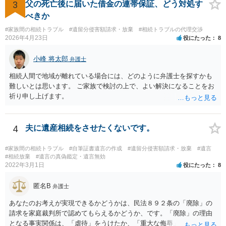
「面会に来てくれ」で、長男に聞くと「面会は出来ない。俺は携帯電
3
父の死亡後に届いた借金の連帯保証、どう対処す
話の使い方を教える為に会っている」「母の話は聞かなくて良い」と
べきか
電話が切れました。その後の電話でも「食事に毒が入っている」「体
#家族間の相続トラブル
#遺留分侵害額請求・放棄
#相続トラブルの代理交渉
にチップが埋められている」等、おかしかったです。 当時の診療記
2026年4月23日
役にたった
8
録、介護認定の資料、介護記録を取得して 弁護士に面談で相談された
方がよいと思います。
小峰 将太郎
弁護士
相続人間で地域が離れている場合には、どのように弁護士を探すかも
難しいとは思います。 ご家族で検討の上で、よい解決になることをお
祈り申し上げます。
4
夫に遺産相続をさせたくないです。
#家族間の相続トラブル
#自筆証書遺言の作成
#遺留分侵害額請求・放棄
#遺言
#相続放棄
#遺言の真偽鑑定・遺言無効
2022年3月1日
役にたった
8
匿名B
弁護士
あなたのお考えが実現できるかどうかは、民法８９２条の「廃除」の
請求を家庭裁判所で認めてもらえるかどうか、です。「廃除」の理由
となる事実関係は、「虐待」をうけたか、「重大な侮辱」を受けた