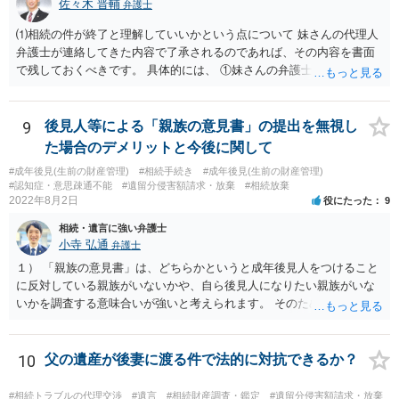
佐々木 晋輔
弁護士
⑴相続の件が終了と理解していいかという点について 妹さんの代理人
弁護士が連絡してきた内容で了承されるのであれば、その内容を書面
で残しておくべきです。 具体的には、 ①妹さんの弁護士に対して、連
絡してきた内容（遺留分請求は取り下げる、唯一執行されていない母
の預金を振り込めば終了など）を記載した合意書等の書面を作成して
もらう。 ②相談者様はその書面の内容をしっかり確認する。納得でき
9
後見人等による「親族の意見書」の提出を無視し
ない部分があれば、説明を求めたり、修正を求める。 なお、相続に
た場合のデメリットと今後に関して
関してお互いに債権債務がないことを確認する旨を記載してもらいま
#成年後見(生前の財産管理)
#相続手続き
#成年後見(生前の財産管理)
しょう。その記載があれば、相続の件は終了となります。 ③合意書等
#認知症・意思疎通不能
#遺留分侵害額請求・放棄
#相続放棄
が納得できる内容になれば、お互いに署名捺印する。 という流れで
2022年8月2日
役にたった
9
す。 合意書等に署名捺印してもいいか不安があるようでしたら、署名
相続・遺言に強い弁護士
捺印する前に、相談者様も別の弁護士に相談して確認してもらうので
小寺 弘通
弁護士
もいいと思います。 ⑵振込先が弁護士宛であることについて 代理人弁
護士の預り口座を振込先とするのはよくあることです。 問題ないと思
１） 「親族の意見書」は、どちらかというと成年後見人をつけること
います。
に反対している親族がいないかや、自ら後見人になりたい親族がいな
いかを調査する意味合いが強いと考えられます。 そのため、ご相談の
ご事情であれば無視してしまっても特に不都合はないと考えられま
す。 ２） 場合によっては、介護や被後見人の財産の処分等に関して、
後見人から相談があることも考えられます。 また、お祖母さんがお亡
10
父の遺産が後妻に渡る件で法的に対抗できるか？
くなりになった場合、相続人となる可能性がありますが、 その場合は
相続放棄されれば問題ありません。 ３） 完全に拒否する方法はないか
#相続トラブルの代理交渉
#遺言
#相続財産調査・鑑定
#遺留分侵害額請求・放棄