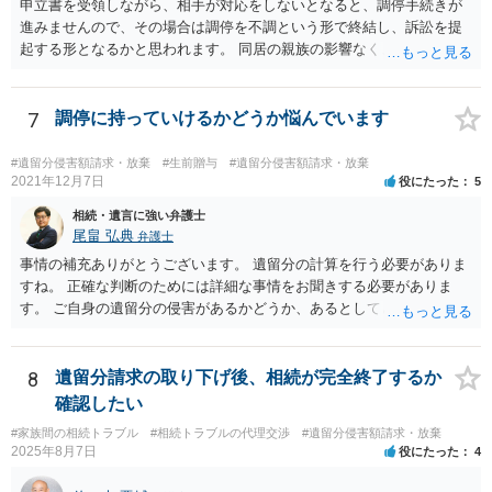
申立書を受領しながら、相手が対応をしないとなると、調停手続きが
主張としては維持しつつも，現実的な解決方法（遺産分割協議の落と
進みませんので、その場合は調停を不調という形で終結し、訴訟を提
しどころ）としては，譲歩することを甘受しなければならないかもし
起する形となるかと思われます。 同居の親族の影響なく、というのは
れません。
難しいでしょう。ただ、裁判や調停の中では主張等が書面で残るた
め、後からひっくり返すということは難しくなってくるかと思われま
す。 公開相談の場でのご相談については、どうしても限界が出てしま
7
調停に持っていけるかどうか悩んでいます
うため、一度個別にご相談をされることをお勧めいたします。
#遺留分侵害額請求・放棄
#生前贈与
#遺留分侵害額請求・放棄
2021年12月7日
役にたった
5
相続・遺言に強い弁護士
尾畠 弘典
弁護士
事情の補充ありがとうございます。 遺留分の計算を行う必要がありま
すね。 正確な判断のためには詳細な事情をお聞きする必要がありま
す。 ご自身の遺留分の侵害があるかどうか、あるとしてどの程度の金
額となるかを正確に把握されたいのであれば、一度お近くの弁護士に
相談されるのが良いと思います。
8
遺留分請求の取り下げ後、相続が完全終了するか
確認したい
#家族間の相続トラブル
#相続トラブルの代理交渉
#遺留分侵害額請求・放棄
2025年8月7日
役にたった
4