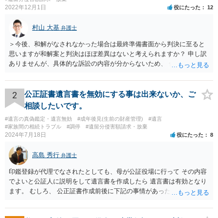
2022年12月1日
役にたった
12
村山 大基
弁護士
＞今後、和解がなされなかった場合は最終準備書面から判決に至ると
思いますが和解案と判決はほぼ差異はないと考えられますか？ 申し訳
ありませんが、具体的な訴訟の内容が分からないため、 何とも回答が
難しい、といわざるを得ません。 繰り返しになりますが、事情をよく
わかっている代理人弁護士に聞くか、 訴訟資料を持って面談相談に行
ってみましょう。 その上で、一般論として回答するなら、和解案と判
2
公正証書遺言書を無効にする事は出来ないか、ご
決は（ケースによって程度の差はあっても）食い違うことが多いで
相談したいです。
す。 金額は適当ですが、例えば判決で１００万円支払え、という結論
#遺言の真偽鑑定・遺言無効
#成年後見(生前の財産管理)
#遺言
になりそうな場合、 そのまま１００万円を和解案として提示しても、
#家族間の相続トラブル
#調停
#遺留分侵害額請求・放棄
判決と変わらないなら払う側としてはあまり和解に応じようという気
2024年7月18日
役にたった
8
にはなりにくいです。 他方で、７０万円で和解を提示した場合、 「こ
のまま判決で１００万円支払いとなるより、７０万円でまとめた方が
高島 秀行
弁護士
マシ」ということで、 合意の可能性が出てきます。 応じるかどうか
は、判決になったらどうなりそうか、という点についての検討が不可
印鑑登録が代理でなされたとしても、母が公証役場に行って その内容
欠ですので、 初めに述べた通り、代理人と相談するか、資料を持って
でよいと公証人に説明をして遺言書を作成したら 遺言書は有効となり
面談相談に行ってみることをお勧めします。
ます。 むしろ、 公正証書作成前後に下記の事情があったことが証明で
きれば判断能力がなく 無効だったと主張することが可能です。 翌年1
月に携帯が新しくなった母からの第一声は「ここにいたら殺される」