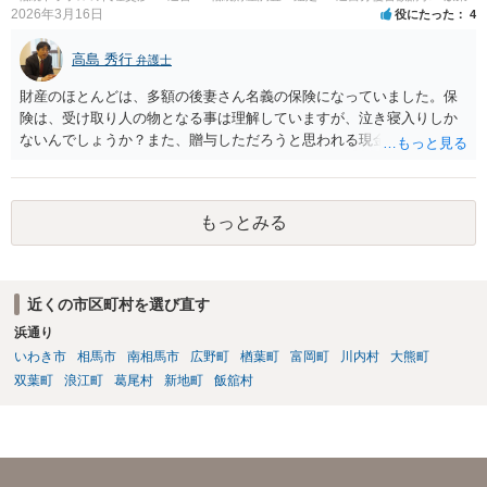
もしれませんが、 関わりを持ちたくないとのことでしたら、親族の意
2026年3月16日
役にたった
4
見書にその旨を記載して提出しておけば良いかも知れません。 後見人
としても、関わりを拒否している親族にあえて連絡をしてくる可能性
高島 秀行
弁護士
は低いと考えられます。 以上、ご参考になさってください。
財産のほとんどは、多額の後妻さん名義の保険になっていました。保
険は、受け取り人の物となる事は理解していますが、泣き寝入りしか
ないんでしょうか？また、贈与しただろうと思われる現金の引き出し
も数年ありました。この現金についても泣き寝入りしかないんでしょ
うか？ 保険は原則として受取人のものですが、遺産全体での保険金
の割合が高い場合、掛け金が一括払いで、保険金が掛け金の額と同様
もっとみる
の額の場合などは特別受益として遺留分の対象となる可能性がありま
す。 多額の現金の引き出しは、相手に渡ったかどうか、そのとき父
の判断能力など事情によります。 弁護士に面談で詳しい事情を話し
て相談された方がよいと思います。
近くの市区町村を選び直す
浜通り
いわき市
相馬市
南相馬市
広野町
楢葉町
富岡町
川内村
大熊町
双葉町
浪江町
葛尾村
新地町
飯舘村