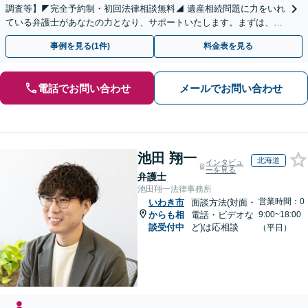
調査等】◤完全予約制・初回法律相談無料◢ 遺産相続問題に力をいれ
ている弁護士があなたの力となり、サポートいたします。まずは、お
気軽にお問い合わせください。
事例を見る(1件)
料金表を見る
電話でお問い合わせ
メールでお問い合わせ
池田 翔一
北海道
インタビュ
ーを見る
弁護士
池田翔一法律事務所
営業時間：0
いわき市
面談方法(対面・
からも相
電話・ビデオな
9:00~18:00
談受付中
ど)は応相談
（平日）