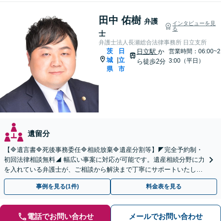
田中 佑樹
弁護
インタビューを見
る
士
弁護士法人長瀬総合法律事務所 日立支所
茨
日
日立駅
か
営業時間：06:00~2
城
立
|
3:00（平日）
ら徒歩2分
県
市
遺留分
【🔷遺言書🔷死後事務委任🔷相続放棄🔷遺産分割等】◤完全予約制・
初回法律相談無料◢ 幅広い事案に対応が可能です。遺産相続分野に力
を入れている弁護士が、ご相談から解決まで丁寧にサポートいたしま
す。まずはじっくりとお話ししてください。
事例を見る(1件)
料金表を見る
電話でお問い合わせ
メールでお問い合わせ