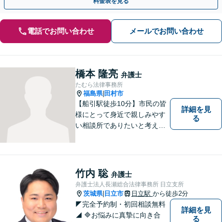
料金表を見る
電話でお問い合わせ
メールでお問い合わせ
橋本 隆亮
弁護士
たむら法律事務所
福島県
田村市
|
【船引駅徒歩10分】市民の皆
詳細を見
様にとって身近で親しみやす
る
い相談所でありたいと考えて
います。個人・法人のお客様
を問わず、お一人で悩まず
に、まずはお気軽にご相談く
ださい。 https://tamura-law.bi
竹内 聡
弁護士
z/ （公式ホームページ）
弁護士法人長瀬総合法律事務所 日立支所
茨城県
日立市
日立駅
から徒歩2分
|
◤完全予約制・初回相談無料
詳細を見
◢ 🔷お悩みに真摯に向き合
る