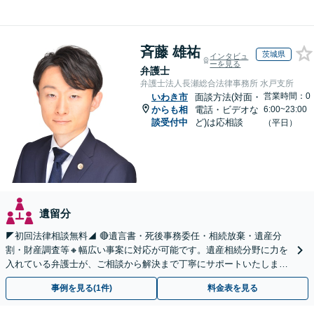
斉藤 雄祐
茨城県
インタビュ
ーを見る
弁護士
弁護士法人長瀬総合法律事務所 水戸支所
営業時間：0
いわき市
面談方法(対面・
からも相
電話・ビデオな
6:00~23:00
談受付中
ど)は応相談
（平日）
遺留分
◤初回法律相談無料◢ 🔴遺言書・死後事務委任・相続放棄・遺産分
割・財産調査等🔸幅広い事案に対応が可能です。遺産相続分野に力を
入れている弁護士が、ご相談から解決まで丁寧にサポートいたしま
す。まずはじっくりとお話ししてください。
事例を見る(1件)
料金表を見る