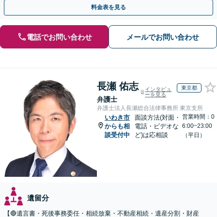
ています「アクセス良好・WEB面談対応で安心の相談」
料金表を見る
電話でお問い合わせ
メールでお問い合わせ
長瀬 佑志
東京都
インタビュ
ーを見る
弁護士
弁護士法人長瀬総合法律事務所 東京支所
営業時間：0
いわき市
面談方法(対面・
からも相
電話・ビデオな
6:00~23:00
談受付中
ど)は応相談
（平日）
遺留分
【🔴遺言書・死後事務委任・相続放棄・不動産相続・遺産分割・財産