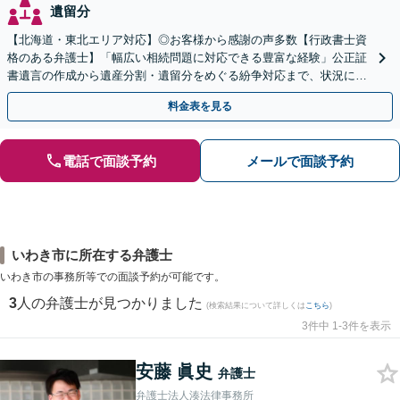
遺留分
【北海道・東北エリア対応】◎お客様から感謝の声多数【行政書士資
格のある弁護士】「幅広い相続問題に対応できる豊富な経験」公正証
書遺言の作成から遺産分割・遺留分をめぐる紛争対応まで、状況に応
じた最適な方法をご提案します【夜間相談可】
料金表を見る
電話で面談予約
メールで面談予約
いわき市に所在する弁護士
いわき市の事務所等での面談予約が可能です。
3
人の弁護士が見つかりました
(検索結果について詳しくは
こちら
)
3件中 1-3件を表示
安藤 眞史
弁護士
弁護士法人湊法律事務所