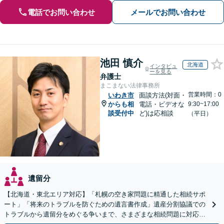
電話でお問い合わせ
メールでお問い合わせ
池田 慎介
北海道
インタビュ
ーを見る
弁護士
まこまない法律事務所
営業時間：0
いわき市
面談方法(対面・
からも相
電話・ビデオな
9:30~17:00
談受付中
ど)は応相談
（平日）
遺留分
【北海道・東北エリア対応】「札幌の空き家問題に精通した相続サポ
ート」「将来のトラブルを防ぐための遺言書作成」遺産分割協議での
トラブルから遺留分をめぐる争いまで、さまざまな相続問題に対応し