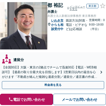
都 裕記
東京都
インタビュー
を見る
弁護士
弁護士法人新都法律事務所 東京事務所
営業時間：0
いわき市
面談方法(対面・
からも相
電話・ビデオな
9:00~19:00
談受付中
ど)は応相談
（平日）
遺留分
【全国対応】大阪・東京の2拠点でチームで迅速対応【電話・WEB相
談可】【遺産の取り分最大化を目指します】1営業日以内の返信を心
がけます「不動産が絡んだ複雑な遺産分割／遺留分／遺言書の作成・
執行／事業承継など、お任せください」【休日相談あり】
料金表を見る
電話でお問い合わせ
メールでお問い合わせ