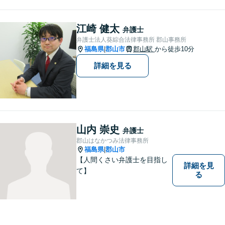
故・労災・未払い残業代請求
は着手金0円です。【電話相談
も可能】
江崎 健太
弁護士
弁護士法人葵綜合法律事務所 郡山事務所
福島県
郡山市
郡山駅
から徒歩10分
|
詳細を見る
山内 崇史
弁護士
郡山はなかつみ法律事務所
福島県
郡山市
|
【人間くさい弁護士を目指し
詳細を見
て】
る