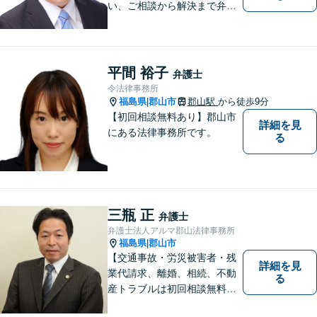
い、ご相談から解決まで弁護
士がサポートいたします。誠
実さと経験で支えます。🔷不
安な日々を終わらせるために
安心の第一歩を踏み出しまし
平間 裕子
弁護士
ょう。お気軽にお問い合わせ
令法律事務所
ください。
福島県
郡山市
郡山駅
から徒歩9分
|
【初回相談無料あり】郡山市
詳細を見
にある法律事務所です。
る
三瓶 正
弁護士
弁護士法人アルマ郡山法律事務所
福島県
郡山市
|
【交通事故・労災被害者・残
詳細を見
業代請求、離婚、相続、不動
る
産トラブルは初回相談無料】
【郡山市の弁護士】交通事