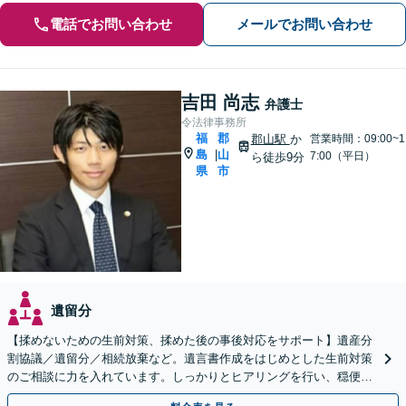
電話でお問い合わせ
メールでお問い合わせ
吉田 尚志
弁護士
令法律事務所
福
郡
郡山駅
か
営業時間：09:00~1
島
山
|
7:00（平日）
ら徒歩9分
県
市
遺留分
【揉めないための生前対策、揉めた後の事後対応をサポート】遺産分
割協議／遺留分／相続放棄など。遺言書作成をはじめとした生前対策
のご相談に力を入れています。しっかりとヒアリングを行い、穏便な
解決のため最適なアドバイスを致します。【分割払い可能】