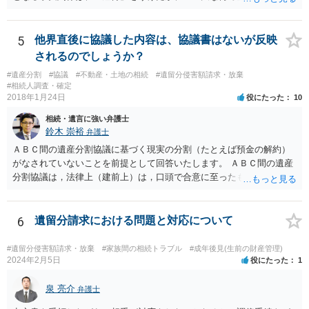
か、推定相続人たる夫に「その他著しい非行」があったか否かです。
「廃除」は遺言でも可能です（民法８９３条）。 弁護士に具体的な事
情を話して相談して、「廃除」が可能か、実際に法律相談を受けるこ
5
他界直後に協議した内容は、協議書はないが反映
とをお勧めします。
されるのでしょうか？
#遺産分割
#協議
#不動産・土地の相続
#遺留分侵害額請求・放棄
#相続人調査・確定
2018年1月24日
役にたった
10
相続・遺言に強い弁護士
鈴木 崇裕
弁護士
ＡＢＣ間の遺産分割協議に基づく現実の分割（たとえば預金の解約）
がなされていないことを前提として回答いたします。 ＡＢＣ間の遺産
分割協議は，法律上（建前上）は，口頭で合意に至ったものであって
も有効です。 しかし，口頭で合意したことを立証する方法がありませ
ん。 また，不動産の名義を移転するためには，遺産分割協議書への署
名捺印を得る必要があります。 したがって，残念ながら，「ＡＢＣ間
6
遺留分請求における問題と対応について
の遺産分割協議が有効に成立している」という前提に基づく主張は困
難と思われます。 「ＡＢＣ間の遺産分割協議は未了のまま，ＡとＢが
#遺留分侵害額請求・放棄
#家族間の相続トラブル
#成年後見(生前の財産管理)
死亡し，二次相続が発生した」という前提に基づいて協議を進める必
2024年2月5日
役にたった
1
要があります。 もちろん，Ｃの立場としては，ＡＢＣ間の遺産分割協
議の内容を前提とした主張をすることが最も有利ですが，ＡＢの相続
泉 亮介
弁護士
人は応じない姿勢を示していることから，実現は困難だと思います。