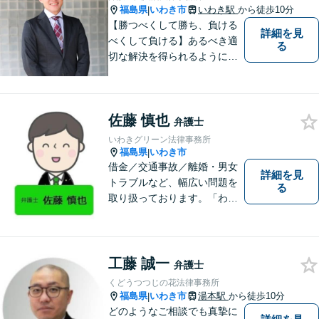
福島県
いわき市
いわき駅
から徒歩10分
|
【勝つべくして勝ち、負ける
詳細を見
べくして負ける】あるべき適
る
切な解決を得られるように全
力を尽くします。そして、負
けではなく勝ちに繋げるよう
に、事前に予防策を検討致し
佐藤 慎也
ます。
弁護士
いわきグリーン法律事務所
福島県
いわき市
|
借金／交通事故／離婚・男女
詳細を見
トラブルなど、幅広い問題を
る
取り扱っております。「わか
りやすい説明」と「親しみや
すい対応」をモットーに、依
頼者様の問題を解決してまい
ります。【無料駐車場あり】
工藤 誠一
弁護士
くどうつつじの花法律事務所
福島県
いわき市
湯本駅
から徒歩10分
|
どのようなご相談でも真摯に