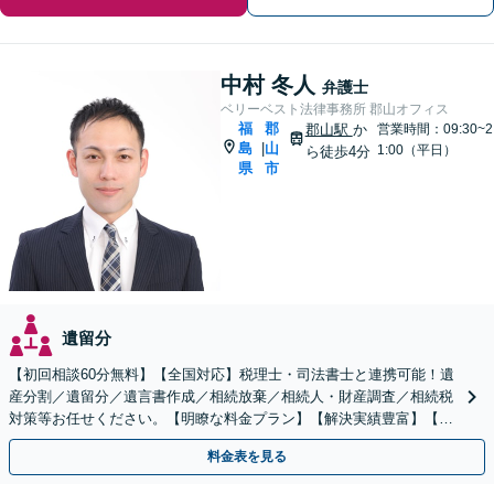
中村 冬人
弁護士
ベリーベスト法律事務所 郡山オフィス
福
郡
郡山駅
か
営業時間：09:30~2
島
山
|
1:00（平日）
ら徒歩4分
県
市
遺留分
【初回相談60分無料】【全国対応】税理士・司法書士と連携可能！遺
産分割／遺留分／遺言書作成／相続放棄／相続人・財産調査／相続税
対策等お任せください。【明瞭な料金プラン】【解決実績豊富】【電
話相談可】
料金表を見る