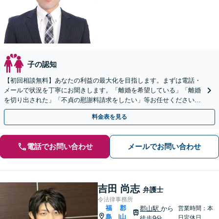
子の認知
【初回相談無料】あなたの利益の最大化を目指します。まずは電話・
メールで状況を丁寧にお聞きします。「離婚を希望している」「離婚
を切り出された」「不貞の慰謝料請求をしたい」等お任せください。
【リーズナブルな料金設定】
料金表を見る
電話でお問い合わせ
メールでお問い合わせ
吉田 尚志
弁護士
令法律事務所
福
郡
郡山駅
から
営業時間：本
島
山
|
日定休日
徒歩9分