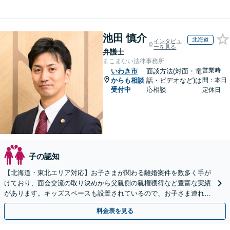
池田 慎介
北海道
インタビュ
ーを見る
弁護士
まこまない法律事務所
営業時
いわき市
面談方法(対面・電
からも相談
話・ビデオなど)は
間：本日
受付中
応相談
定休日
子の認知
【北海道・東北エリア対応】お子さまが関わる離婚案件を数多く手が
けており、面会交流の取り決めから父親側の親権獲得など豊富な実績
があります。キッズスペースも設置されているので、お子さま連れの
方も安心してご相談ください【WEB面談対応】
料金表を見る