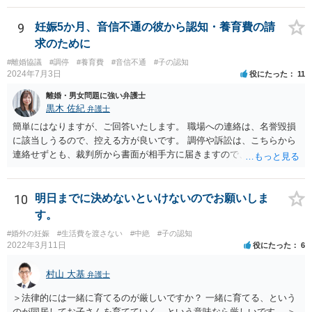
してはいかがでしょうか。 代理人となる場合ですが、事務所ごとにま
ちまちです。 弊所の場合、交渉をお受けするとなると20万円くらいが
9
妊娠5か月、音信不通の彼から認知・養育費の請
多いかと思います。
求のために
#離婚協議
#調停
#養育費
#音信不通
#子の認知
2024年7月3日
役にたった
11
離婚・男女問題に強い弁護士
黒木 佐紀
弁護士
簡単にはなりますが、ご回答いたします。 職場への連絡は、名誉毀損
に該当しうるので、控える方が良いです。 調停や訴訟は、こちらから
連絡せずとも、裁判所から書面が相手方に届きますので、連絡不要で
す。 ご要望は認知や養育費の請求でしょうか？ 任意に応じてもらえな
いのであれば、調停や訴訟をするしかないかと思います。
10
明日までに決めないといけないのでお願いしま
す。
#婚外の妊娠
#生活費を渡さない
#中絶
#子の認知
2022年3月11日
役にたった
6
村山 大基
弁護士
＞法律的には一緒に育てるのが厳しいですか？ 一緒に育てる、という
のが同居してお子さんを育てていく、という意味なら厳しいです。 ＞