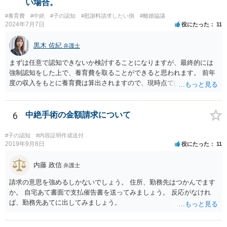
い場合。
#養育費
#中絶
#子の認知
#慰謝料請求したい側
#離婚協議
2024年7月7日
役にたった
11
黒木 佐紀
弁護士
まずは任意で認知できないか検討することになりますが、最終的には
強制認知をした上で、養育費を取ることができると思われます。 前年
度の収入をもとに養育費は算出されますので、現時点では少額しか取
れないとしても、相手が大学を卒業して就職したら、そこで再度、養
育費の増額調停を起こすこともできます。 仮に中絶する場合でも、相
手方が妊娠について話し合いをしっかりしてくれない場合には、慰謝
6
中絶手術の金額請求について
料請求などもできる可能性があります。 いずれにせよ、親御さんとの
関わりが不可欠となると思われますので、一度話し合った上で、法律
#子の認知
#内容証明作成送付
事務所へ早めのご相談をされたほうがよろしいかと思います。
2019年9月8日
役にたった
11
内藤 政信
弁護士
請求の意思を強めるしかないでしょう。 住所、勤務先はつかんでます
か。 自宅あて書面で支払催告書を送ってみましょう。 反応がなけれ
ば、勤務先あてに出してみましょう。