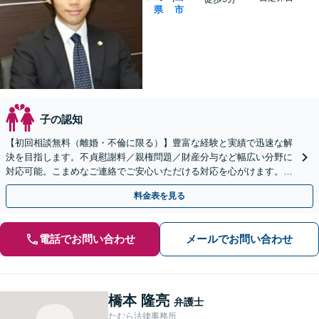
県
市
子の認知
【初回相談無料（離婚・不倫に限る）】豊富な経験と実績で迅速な解
決を目指します。不貞慰謝料／親権問題／財産分与など幅広い分野に
対応可能。こまめなご連絡でご安心いただける対応を心がけます。
【分割払い可能】
料金表を見る
電話でお問い合わせ
メールでお問い合わせ
橋本 隆亮
弁護士
たむら法律事務所