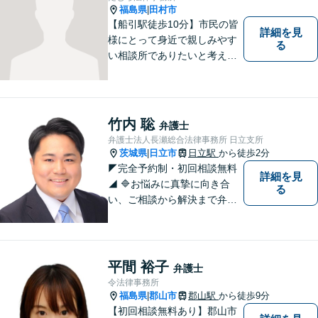
福島県
田村市
|
【船引駅徒歩10分】市民の皆
詳細を見
様にとって身近で親しみやす
る
い相談所でありたいと考えて
います。個人・法人のお客様
を問わず、お一人で悩まず
に、まずはお気軽にご相談く
ださい。 https://tamura-law.bi
竹内 聡
弁護士
z/ （公式ホームページ）
弁護士法人長瀬総合法律事務所 日立支所
茨城県
日立市
日立駅
から徒歩2分
|
◤完全予約制・初回相談無料
詳細を見
◢ 🔷お悩みに真摯に向き合
る
い、ご相談から解決まで弁護
士がサポートいたします。誠
実さと経験で支えます。🔷不
安な日々を終わらせるために
安心の第一歩を踏み出しまし
平間 裕子
弁護士
ょう。お気軽にお問い合わせ
令法律事務所
ください。
福島県
郡山市
郡山駅
から徒歩9分
|
【初回相談無料あり】郡山市