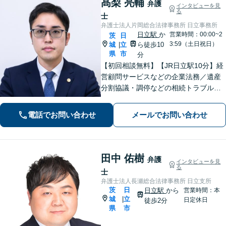
髙梨 亮輔
弁護
インタビューを見
る
士
弁護士法人片岡総合法律事務所 日立事務所
日立駅
か
営業時間：00:00~2
茨
日
3:59（土日祝日）
城
立
ら徒歩10
|
県
市
分
【初回相談無料】【JR日立駅10分】経
営顧問サービスなどの企業法務／遺産
分割協議・調停などの相続トラブルや
手続き／自己破産・任意整理など借金
問題を中心に、幅広くご相談を承りま
電話でお問い合わせ
メールでお問い合わせ
す【土日祝対応可】分かりやすく丁寧
な対応を心がけ、最善の解決を目指し
ます
田中 佑樹
弁護
インタビューを見
る
士
弁護士法人長瀬総合法律事務所 日立支所
茨
日
日立駅
から
営業時間：本
城
立
|
日定休日
徒歩2分
県
市