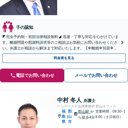
子の認知
◤完全予約制・初回法律相談無料◢ 迅速・丁寧な対応を心がけていま
す。離婚問題や慰謝料請求等のご相談はお気軽にお問い合わせくださ
い。弁護士が相談から解決まで対応いたします。【🔷離婚🔷別居🔷財
産分与🔷婚約破棄🔷不貞慰謝料トラブル】
料金表を見る
電話でお問い合わせ
メールでお問い合わせ
中村 冬人
弁護士
ベリーベスト法律事務所 郡山オフィス
福
郡
郡山駅
か
営業時間：09:30~1
島
山
|
8:00（土日祝日）
ら徒歩4分
県
市