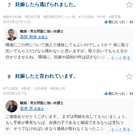
7
妊娠したら逃げられました。
#婚外の妊娠
#音信不通
#慰謝料請求したい側
#子の認知
#中絶
#養育費
2021年12月11日
役にたった
12
離婚・男女問題に強い弁護士
原田 和幸
弁護士
職場にこの件について個人で連絡してもよいのでしょうか？ 単に取り
次いでもらうだけなら構わないと思いますが、取り次いでもらえるか
分かりませんね。 職場に、妊娠や認知の件は話さないほうがよいと思
います。 それとも弁護士を通すべきなのでしょうか？ 相談者で対応が
難しいと思われれば、弁護士に入ってもらうことも検討されてくださ
い。 一度、お近くの弁護士に相談されてみてもよいと思います。
8
妊娠したと言われています。
#子の認知
#患者・入所者側
#産婦人科
2020年1月7日
役にたった
13
離婚・男女問題に強い弁護士
若井 亮
弁護士
ご連絡ありがとうございます。 まずは明細を出してもらいましょう。
もし手術が事実ならば、自身の子であると確認できるならば支払う
が、そうでなければいきなり連絡が取れなくなったことで不信感もあ
るし、自身の子であるか疑問に残る点もあるので、支払えないと回答