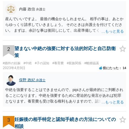
内藤 政信
弁護士
産んでいいですよ。 最後の機会かもしれません。 相手の事は、あとか
らゆっくり請求していきましょう。 そのときは弁護士を付けてくださ
い。 まずは、余計な事は後回しにして、出産準備してください。
2
望まない中絶の強要に対する法的対応と自己防衛
策
#婚外の妊娠
#中絶
#子の認知
#養育費
#親族関係
#離婚協議
2023年4月9日
役にたった
14
俣野 政紀
弁護士
中絶を強要することはできませんので、pipiさんが最終的にご判断され
ることになります。中絶を強要するために脅迫的な発言があれば犯罪
となります。養育費も受け取る権利もありますので、認知等につきお
相手がきちんと対応しないのであれば弁護士にご相談されることをお
勧めします。
3
妊娠後の相手特定と認知手続きの方法についての
相談