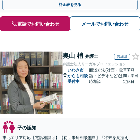
トいたします。◤完全予約制・初回法律相談無料◢
料金表を見る
電話でお問い合わせ
メールでお問い合わせ
奥山 梢
弁護士
宮城県
弁護士法人リーガルプロフェッション
営業時
いわき市
面談方法(対面・電
からも相談
話・ビデオなど)は
間：本日
受付中
応相談
定休日
子の認知
東北エリア対応【電話相談可】【初回来所相談無料】「将来を見据え