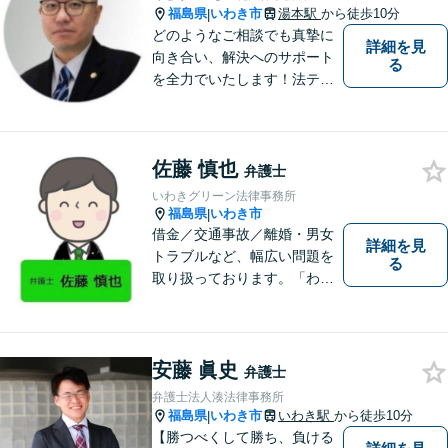
福島県
いわき市
湯本駅
から徒歩10分
|
どのようなご相談でも真摯に
詳細を見
向き合い、解決へのサポート
る
を全力でいたします！法テラ
スのご利用や分割払いにも対
応しており、経済状況に応じ
て無理なく法的サポートを受
佐藤 慎也
けていただけます。【湯本駅
弁護士
から車で約７分】
いわきグリーン法律事務所
福島県
いわき市
|
借金／交通事故／離婚・男女
詳細を見
トラブルなど、幅広い問題を
る
取り扱っております。「わか
りやすい説明」と「親しみや
すい対応」をモットーに、依
頼者様の問題を解決してまい
ります。【無料駐車場あり】
安藤 眞史
弁護士
弁護士法人湊法律事務所
福島県
いわき市
いわき駅
から徒歩10分
|
【勝つべくして勝ち、負ける