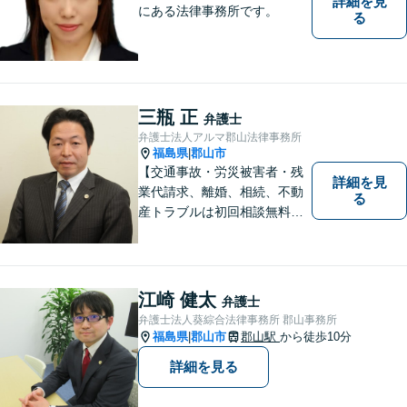
詳細を見
にある法律事務所です。
る
三瓶 正
弁護士
弁護士法人アルマ郡山法律事務所
福島県
郡山市
|
【交通事故・労災被害者・残
詳細を見
業代請求、離婚、相続、不動
る
産トラブルは初回相談無料】
【郡山市の弁護士】交通事
故・労災・未払い残業代請求
は着手金0円です。【電話相談
も可能】
江崎 健太
弁護士
弁護士法人葵綜合法律事務所 郡山事務所
福島県
郡山市
郡山駅
から徒歩10分
|
詳細を見る