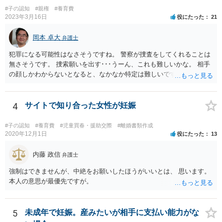
#子の認知
#親権
#養育費
2023年3月16日
役にたった
21
岡本 卓大
弁護士
犯罪になる可能性はなさそうですね。 警察が捜査をしてくれることは
無さそうです。 捜索願いを出す･･･うーん、これも難しいかな。 相手
の顔しかわからないとなると、なかなか特定は難しいですね。 お役に
立てず、すみません。
4
サイトで知り合った女性が妊娠
#子の認知
#養育費
#児童買春・援助交際
#離婚書類作成
2020年12月1日
役にたった
13
内藤 政信
弁護士
強制はできませんが、中絶をお願いしたほうがいいとは、 思います。
本人の意思が最優先ですが。
5
未成年で妊娠。産みたいが相手に支払い能力がな