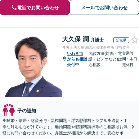
電話でお問い合わせ
メールでお問い合わせ
大久保 潤
弁護士
茨城県
弁護士法人長瀬総合法律事務所 守谷支所
営業時
いわき市
面談方法(対面・電
からも相談
話・ビデオなど)は
間：本日
受付中
応相談
定休日
子の認知
🔶離婚・別居・財産分与・親権問題・浮気慰謝料トラブル🔶適切・丁
寧な対応を心がけています。離婚問題や慰謝料請求等のご相談はお気
軽にお問い合わせください。弁護士が相談から解決まで、安心サポー