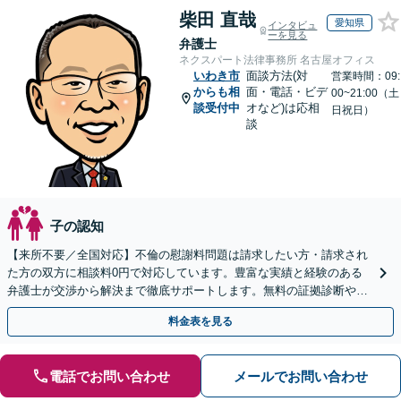
柴田 直哉
愛知県
インタビュ
ーを見る
弁護士
ネクスパート法律事務所 名古屋オフィス
いわき市
面談方法(対
営業時間：09:
からも相
面・電話・ビデ
00~21:00（土
談受付中
オなど)は応相
日祝日）
談
子の認知
【来所不要／全国対応】不倫の慰謝料問題は請求したい方・請求され
た方の双方に相談料0円で対応しています。豊富な実績と経験のある
弁護士が交渉から解決まで徹底サポートします。無料の証拠診断や着
手金の返還保証もありますので安心してご相談ください。
料金表を見る
電話でお問い合わせ
メールでお問い合わせ