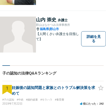
山内 崇史
弁護士
郡山はなかつみ法律事務所
福島県
郡山市
|
【人間くさい弁護士を目指し
詳細を見
て】
る
子の認知の法律Q&Aランキング
1
妊娠後の認知問題と家族とのトラブル解決策を求
めて
#子の認知
#中絶
#婚約破棄
#モラハラ
#養育費
2019年7月22日
役にたった
242