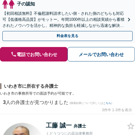
子の認知
【初回相談無料】不倫慰謝料請求したい側・された側のどちらも対応
可【低価格高品質】がモットー。年間1000件以上の相談実績から蓄積
されたノウハウを活かし、精神的な負担も軽減しながら迅速な解決を
目指します。【休日・夜間相談あり】【ビデオ面談可】
料金表を見る
電話でお問い合わせ
メールでお問い合わせ
いわき市に所在する弁護士
いわき市の事務所等での面談予約が可能です。
3
人の弁護士が見つかりました
(検索結果について詳しくは
こちら
)
3件中 1-3件を表示
工藤 誠一
弁護士
くどうつつじの花法律事務所