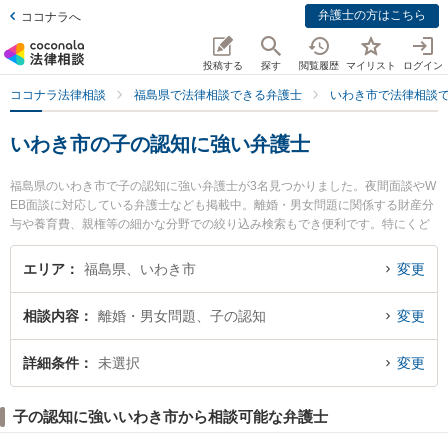
弁護士の方はこちら
ココナラへ
投稿する
探す
閲覧履歴
マイリスト
ログイン
ココナラ法律相談
福島県で法律相談できる弁護士
いわき市で法律相談
いわき市の子の認知に強い弁護士
福島県のいわき市で子の認知に強い弁護士が3名見つかりました。夜間面談やW
EB面談に対応している弁護士なども掲載中。離婚・男女問題に関係する財産分
与や養育費、親権等の細かな分野での絞り込み検索もでき便利です。特にくど
うつつじの花法律事務所の工藤 誠一弁護士やいわきグリーン法律事務所の佐藤
慎也弁護士、弁護士法人湊法律事務所の安藤 眞史弁護士のプロフィール情報や
エリア
福島県、いわき市
変更
弁護士費用、強みなどが注目されています。『いわき市で土日や夜間に発生し
た子の認知のトラブルを今すぐに弁護士に相談したい』『子の認知のトラブル
相談内容
離婚・男女問題、子の認知
変更
解決の実績豊富な近くの弁護士を検索したい』『初回相談無料で子の認知を法
律相談できるいわき市内の弁護士に相談予約したい』などでお困りの相談者さ
んにおすすめです。
詳細条件
未選択
変更
子の認知に強いいわき市から相談可能な弁護士