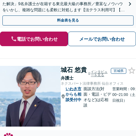
た解決」9名弁護士が在籍する東北最大級の事務所／豊富なノウハウ
をいかし、複雑な問題にも柔軟に対処します【法テラス利用可】【秘
密厳守】
料金表を見る
電話でお問い合わせ
メールでお問い合わせ
城石 悠貴
宮城県
インタビュ
ーを見る
弁護士
ネクスパート法律事務所 仙台オフィス
いわき市
面談方法(対
営業時間：09:
からも相
面・電話・ビデ
00~21:00（土
談受付中
オなど)は応相
日祝日）
談