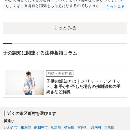
もしくは、養育費と認知をもらえたりするのでしょうか、 相手が認知
を拒む場合、調停や裁判などの手続きで認知を求める必要がありま
す。 また、認知されたことを前提に、父親として子を養う義務があり
ますので、 養育費を請求できます。 ただ、極端な話相手に収入がなか
もっとみる
ったり、行方不明だったりすると、実際上の回収が難しい可能性はあ
ります。
子の認知に関連する法律相談コラム
離婚・男女問題
子供の認知とは｜メリット・デメリッ
ト、相手が拒否した場合の強制認知の手
続きなど解説
近くの市区町村を選び直す
浜通り
いわき市
相馬市
南相馬市
広野町
楢葉町
富岡町
川内村
大熊町