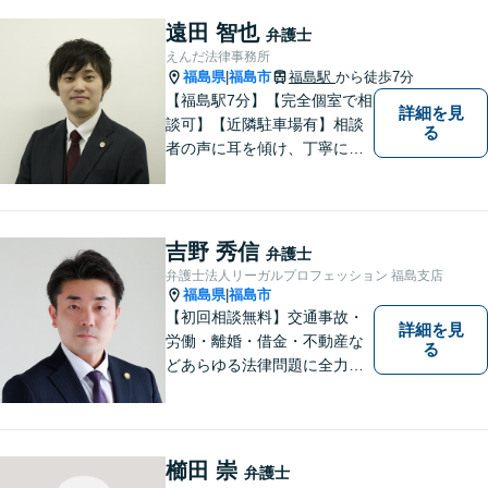
遠田 智也
弁護士
えんだ法律事務所
福島県
福島市
福島駅
から徒歩7分
|
【福島駅7分】【完全個室で相
詳細を見
談可】【近隣駐車場有】相談
る
者の声に耳を傾け、丁寧にわ
かりやすい説明を心がけてお
ります。 相談後やトラブルが
解決した際、「相談してよか
った」と思っていただけるよ
吉野 秀信
弁護士
うに全力を尽くしていきま
弁護士法人リーガルプロフェッション 福島支店
す。
福島県
福島市
|
【初回相談無料】交通事故・
詳細を見
労働・離婚・借金・不動産な
る
どあらゆる法律問題に全力を
尽くします。ご相談者様に寄
り添い、最善の解決策へと導
くことを最も重視ししていま
す。お困りの方はまずはご相
櫛田 崇
弁護士
談ください。