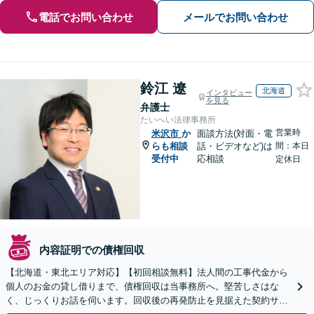
電話でお問い合わせ
メールでお問い合わせ
鈴江 遼
北海道
インタビュー
を見る
弁護士
たいへい法律事務所
営業時
米沢市
か
面談方法(対面・電
らも相談
話・ビデオなど)は
間：本日
受付中
応相談
定休日
内容証明での債権回収
【北海道・東北エリア対応】【初回相談無料】法人間の工事代金から
個人のお金の貸し借りまで、債権回収は当事務所へ。堅苦しさはな
く、じっくりお話を伺います。回収後の再発防止を見据えた契約サポ