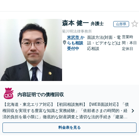
森本 健一
弁護士
山形県
菊川明法律事務所
営業時
米沢市
か
面談方法(対面・電
らも相談
話・ビデオなど)は
間：本日
受付中
応相談
定休日
内容証明での債権回収
【北海道・東北エリア対応】【初回相談無料】【WEB面談対応】「債
権回収を実現する豊富な知識と実務経験」「依頼者さまの時間的・経
済的負担を最小限に」徹底的な財産調査と適切な法的手続き「建築会
社、食品会社、不動産オーナー」【休日・夜間相談可】
料金表を見る