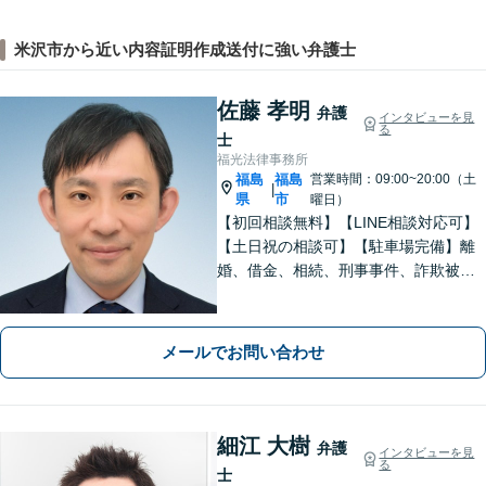
米沢市から近い内容証明作成送付に強い弁護士
佐藤 孝明
弁護
インタビューを見
る
士
福光法律事務所
福島
福島
営業時間：09:00~20:00（土
|
県
市
曜日）
【初回相談無料】【LINE相談対応可】
【土日祝の相談可】【駐車場完備】離
婚、借金、相続、刑事事件、詐欺被
害、労働、不動産、企業法務など、依
頼者さまと想いを分かち合いながら丁
寧にサポートいたします【地元・福島
メールでお問い合わせ
市出身の弁護士】
細江 大樹
弁護
インタビューを見
る
士