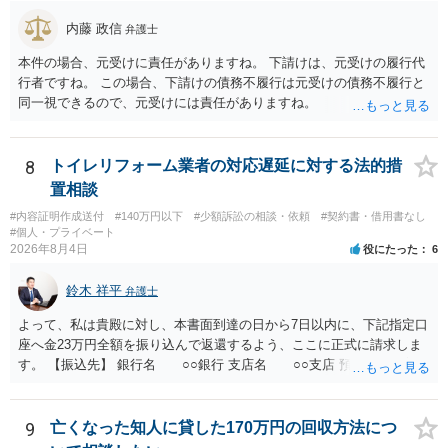
内藤 政信
弁護士
本件の場合、元受けに責任がありますね。 下請けは、元受けの履行代
行者ですね。 この場合、下請けの債務不履行は元受けの債務不履行と
同一視できるので、元受けには責任がありますね。
8
トイレリフォーム業者の対応遅延に対する法的措
置相談
#内容証明作成送付
#140万円以下
#少額訴訟の相談・依頼
#契約書・借用書なし
#個人・プライベート
2026年8月4日
役にたった
6
鈴木 祥平
弁護士
よって、私は貴殿に対し、本書面到達の日から7日以内に、下記指定口
座へ金23万円全額を振り込んで返還するよう、ここに正式に請求しま
す。 【振込先】 銀行名 ○○銀行 支店名 ○○支店 預金種別 普通
口座番号 ○○○○○○○ 口座名義 ○○○○ 万一、上記期限までに返金がな
されない場合には、貴殿には任意に返金する意思がないものと判断
し、やむを得ず、返還金23万円及びこれに対する遅延損害金の支払い
9
亡くなった知人に貸した170万円の回収方法につ
を求める民事訴訟、支払督促その他必要な法的手続を直ちに講じま