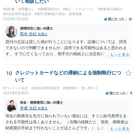
いて相談したい
す。 その際には、訴訟に要する費用その他法令上認められる金員につ
#契約書・借用書なし
#債権回収代行
#個人・プライベート
#債務者の相続人
いても併せて請求する予定ですので、あらかじめ申し添えます。 本件
#内容証明作成送付
#相手(債務者)の所在・財産調査
は、貴殿自らが契約を解約したことによって生じた返還義務の履行を
2024年7月19日
役にたった
11
求めるものにすぎません。貴殿の仕入先との取引関係や返金時期など
債権回収に強い弁護士
の内部事情は、私に対する返還義務の発生や履行時期には何ら影響を
黒木 佐紀
弁護士
及ぼすものではありません。 これ以上、本件の解決を不必要に遅延さ
せることなく、誠意をもって速やかに返金手続を履行されるよう、強
貸付の立証は貸した側が行うことになります。証拠については、拝見
く求めます。 以上
できないので判断できませんが、請求できる可能性はあると思われま
す。 すでに亡くなっており、相手方の相続人に法定相続分に応じて請
求していくことになりますが、相続人が相続放棄すると請求すること
が難しくなります。 お早めに相続人に請求していくか、それが難しい
場合は、弁護士に相談されるのがよろしいかと思います。
10
クレジットカードなどの滞納による強制執行につ
いて
#クレジット会社
#内容証明作成送付
#強制執行・差し押さえ
2021年6月30日
役にたった
9
借金・債務整理に強い弁護士
米盛 太紀
弁護士
現在の勤務先を先方に知られていない場合には、すぐに給与差押えを
される可能性は高くありません。 （当職の経験だと、現状、債権者は
財産開示手続まで行わないことがほとんどです。） しかしながら、一
度判決が出ている以上、いつ強制執行が行われても不思議ではない状