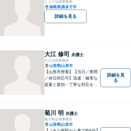
とりで法律事務所
福島県
喜多方市
|
詳細を見る
大江 修司
弁護士
大江法律事務所
山形県
山形市
|
【山形市密着】【当日／夜間
詳細を見
／休日対応可】迅速・確実な
る
提案と親切・丁寧な対応をい
たします。必ず皆様のお力に
なりますので、お気軽にご相
談下さい。【法テラス利用
可】不安や問題について法的
菊川 明
弁護士
リスクを説明し、見通しを立
菊川明法律事務所
て、より良い解決に導くお手
山形県
山形市
|
伝いをいたします。
【ＪＲ山形駅から車で約5分】