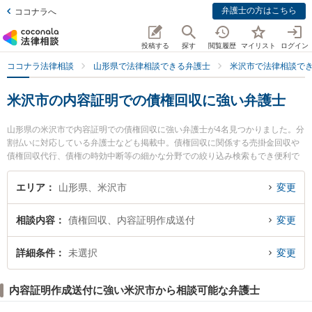
弁護士の方はこちら
ココナラへ
投稿する
探す
閲覧履歴
マイリスト
ログイン
ココナラ法律相談
山形県で法律相談できる弁護士
米沢市で法律相談で
米沢市の内容証明での債権回収に強い弁護士
山形県の米沢市で内容証明での債権回収に強い弁護士が4名見つかりました。分
割払いに対応している弁護士なども掲載中。債権回収に関係する売掛金回収や
債権回収代行、債権の時効中断等の細かな分野での絞り込み検索もでき便利で
す。特に長岡克典法律事務所の長岡 克典弁護士や米沢舞鶴法律事務所の遠藤 正
紀弁護士、べに花法律事務所の東海林 寛子弁護士のプロフィール情報や弁護士
エリア
山形県、米沢市
変更
費用、強みなどが注目されています。『米沢市で土日や夜間に発生した内容証
明での債権回収のトラブルを今すぐに弁護士に相談したい』『内容証明での債
相談内容
債権回収、内容証明作成送付
変更
権回収のトラブル解決の実績豊富な近くの弁護士を検索したい』『初回相談無
料で内容証明での債権回収を法律相談できる米沢市内の弁護士に相談予約した
い』などでお困りの相談者さんにおすすめです。
詳細条件
未選択
変更
内容証明作成送付に強い米沢市から相談可能な弁護士