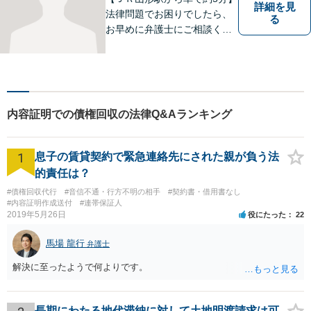
詳細を見
法律問題でお困りでしたら、
る
お早めに弁護士にご相談くだ
さい。 依頼者様の抱えていら
っしゃる不安や、ご希望を丁
寧にお伺いいたします。
内容証明での債権回収の法律Q&Aランキング
1
息子の賃貸契約で緊急連絡先にされた親が負う法
的責任は？
#債権回収代行
#音信不通・行方不明の相手
#契約書・借用書なし
#内容証明作成送付
#連帯保証人
2019年5月26日
役にたった
22
馬場 龍行
弁護士
解決に至ったようで何よりです。
長期にわたる地代滞納に対して土地明渡請求は可