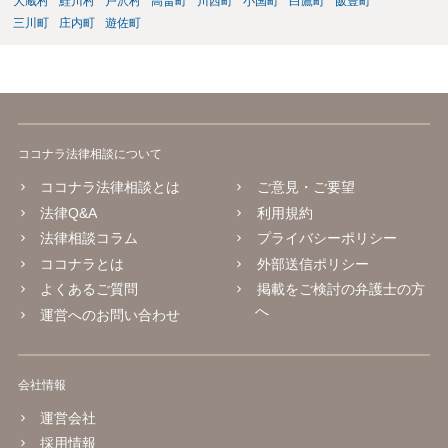
大蔵村
鮭川村
戸沢村
高畠町
川西町
小国町
白鷹町
飯豊町
三川町
庄内町
遊佐町
ココナラ法律相談について
ココナラ法律相談とは
ご意見・ご要望
法律Q&A
利用規約
法律相談コラム
プライバシーポリシー
ココナラとは
外部送信ポリシー
よくあるご質問
掲載をご検討の弁護士の方
へ
運営へのお問い合わせ
会社情報
運営会社
採用情報