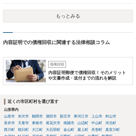
況です。 そのため、分割払いが困難ということであれば破産や個人再
生も検討した方が良いと思います。 もっとも、無視をし続けたとして
もっとみる
も、刑事罰に問われることはありませんので、その点はご安心くださ
い。 どのような手続きを行うかは、相談者様の現在の生活状況等によ
っても異なりますので、まずはお近くの弁護士に法律相談することを
おすすめします。
内容証明での債権回収に関連する法律相談コラム
債権回収
内容証明郵便で債権回収！そのメリット
や文書作成・送付までの流れを解説
近くの市区町村を選び直す
山形県内
山形市
米沢市
鶴岡市
酒田市
新庄市
寒河江市
上山市
村山市
長井市
天童市
東根市
尾花沢市
南陽市
山辺町
中山町
河北町
西川町
朝日町
大江町
大石田町
金山町
最上町
舟形町
真室川町