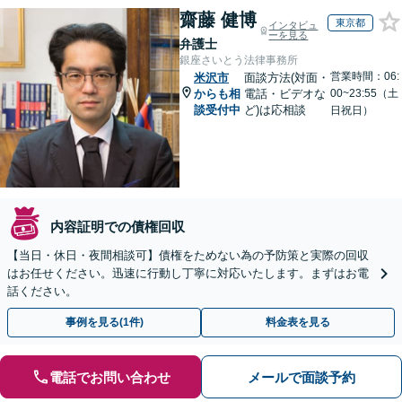
齋藤 健博
東京都
インタビュ
ーを見る
弁護士
銀座さいとう法律事務所
営業時間：06:
米沢市
面談方法(対面・
からも相
電話・ビデオな
00~23:55（土
談受付中
ど)は応相談
日祝日）
内容証明での債権回収
【当日・休日・夜間相談可】債権をためない為の予防策と実際の回収
はお任せください。迅速に行動し丁寧に対応いたします。まずはお電
話ください。
事例を見る(1件)
料金表を見る
電話でお問い合わせ
メールで面談予約