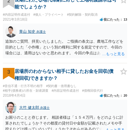
2
能でしょうか？
#内容証明作成送付
#個人・プライベート
#契約解除・契約取消
2021年3月18日
役にたった
13
青山 知史
弁護士
追加のご質問、拝見いたしました。 ご指摘の条文は、農地工作などを
目的とした「小作権」という別の権利に関する規定ですので、今回の
場合には、適用はないかと思われます。 今回の争点はあくまで、明け
渡し請求の前提となる、賃貸借契約が有効に解除されているか否かに
なりますが、複数の先生方も述べておられる通り、一般的に解除が認
められる事案と比べても、今回は賃料未払の期間が長いですので、ご
3
居場所のわからない相手に貸したお金を回収(債
記載の事情だけを踏まえれば、解除に基づく明渡しが認められる見込
権回収)できますか？
みはある事案かと思われます。
#音信不通・行方不明の相手
#契約書・借用書なし
#相手(債務者)の所在・財産調査
#内容証明作成送付
#債権回収代行
2018年4月4日
役にたった
20
大竹 健太郎
弁護士
お困りのことと存じます。 相談者様は「１５４万円」をどのように計
算されたでしょうか？その都度の貸付日や金額が記載されたメモや手
控えなどは残っていないでしょうか？それらがあるのであればメール