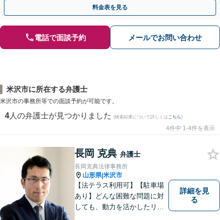
ートも提供。ＷＥＢ面談可。まずはお気軽にご相談ください。
料金表を見る
電話で面談予約
メールでお問い合わせ
米沢市に所在する弁護士
米沢市の事務所等での面談予約が可能です。
4
人の弁護士が見つかりました
(検索結果について詳しくは
こちら
)
4件中 1-4件を表示
長岡 克典
弁護士
長岡克典法律事務所
山形県
米沢市
|
【法テラス利用可】【駐車場
詳細を見
あり】どんな困難な問題に対
る
しても、動力を活かしたリー
ガルサービスをご提供させて