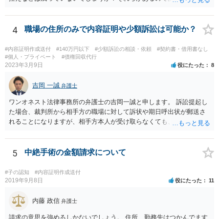
と共に証拠として用いることが可能です。メールについては内容次第
です。 彼の住所については住民票上の住所であれば調査することは可
能です。 弁護士に依頼した際の費用にいては現在弁護士費用が自由化
4
職場の住所のみで内容証明や少額訴訟は可能か？
されており法律事務所によって異なりますので、あくまで目安となり
ますが、交渉を依頼すると①着手金が請求額×8％or10万円の高い方、
#内容証明作成送付
#140万円以下
#少額訴訟の相談・依頼
#契約書・借用書なし
②成功報酬が16％、③実費というところでしょうか。法律事務所によ
#個人・プライベート
#債権回収代行
2023年3月9日
役にたった
8
っては別途日当を請求するところもあると思います。 勝訴の見込みや
回収の見込み、私にご依頼いただいた場合の費用については、詳細を
吉岡 一誠
お伺いできればお伝えさせていただきますので、宜しければ、個別に
弁護士
ご連絡頂けますと幸いです。 宜しくお願い致します。
ワンオネスト法律事務所の弁護士の吉岡一誠と申します。 訴訟提起し
た場合、裁判所から相手方の職場に対して訴状や期日呼出状が郵送さ
れることになりますが、相手方本人が受け取らなくても、勤務先の他
の従業員等が受け取ることで送達完了となり、裁判手続を開始できる
可能性があります。 諦めずに追及を続けることで回収に至ることはま
まあるため、少額訴訟につき前向きに検討して良いかと思います。
5
中絶手術の金額請求について
#子の認知
#内容証明作成送付
2019年9月8日
役にたった
11
内藤 政信
弁護士
請求の意思を強めるしかないでしょう。 住所、勤務先はつかんでます