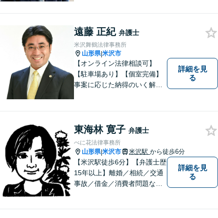
いただきます。ご依頼いただ
いた案件は1日でも早く解決す
るよう努力することで早期解
遠藤 正紀
弁護士
決を目指します。 お気軽にご
米沢舞鶴法律事務所
相談ください。
山形県
米沢市
|
【オンライン法律相談可】
詳細を見
【駐車場あり】【個室完備】
る
事案に応じた納得のいく解決
をサポートします！
東海林 寛子
弁護士
べに花法律事務所
山形県
米沢市
米沢駅
から徒歩6分
|
【米沢駅徒歩6分】【弁護士歴
詳細を見
15年以上】離婚／相続／交通
る
事故／借金／消費者問題な
ど、さまざまな問題に対応可
能です！まずはお気軽にご相
談ください。