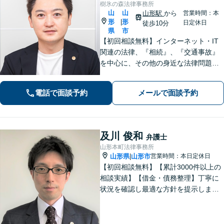
樹氷の森法律事務所
山
山
山形駅
から
営業時間：本
形
形
|
日定休日
徒歩10分
県
市
【初回相談無料】インターネット・IT
関連の法律、『相続』、『交通事故』
を中心に、その他の身近な法律問題も
広く取り扱っております。一人で悩ま
ず、まずはお気軽にご相談ください
電話で面談予約
メールで面談予約
【オンライン相談可能】【完全個室】
【駐車場あり】【山形駅11分】
及川 俊和
弁護士
山形本町法律事務所
山形県
山形市
営業時間：本日定休日
|
【初回相談無料】【累計3000件以上の
相談実績】【借金・債務整理】丁寧に
状況を確認し最適な方針を提示しま
す。【交通事故】短期間で交渉をまと
めます。後遺障害認定や保険金増額な
ど幅広い実績あり。【刑事事件】迅速