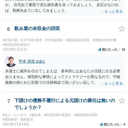
か。 自宅あて書面で支払催告書を送ってみましょう。 反応がなけれ
ば、勤務先あてに出してみましょう。
6
飲み屋の未収金の回収
#音信不通・行方不明の相手
#売掛金回収
#遅延損害金回収
#債権の時効中断
#内容証明作成送付
2018年1月21日
役にたった
10
甲本 晃啓
弁護士
弁護士に裁判を任せてしまえば、基本的にはあなたが法廷に出る必要
ありません。個別的な事情によってストラテジーが異なるので、守秘
義務の保たれた対面での法律相談で洗いざらい話して、ベストな方法
を検討してもらってください。
7
下請けの債務不履行による元請けの責任は無いの
でしょうか？
#法人・ビジネス
#被害者
#内容証明作成送付
#遅延損害金回収
#契約解除・契約取消
2019年11月19日
役にたった
4