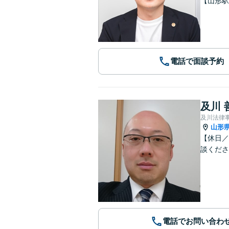
【山形駅
電話で面談予約
及川 
及川法律
山形
【休日／
談くださ
電話でお問い合わ