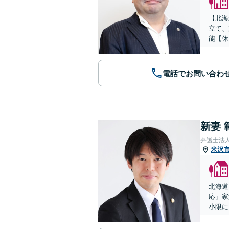
【北海
立て、
能【休
電話でお問い合わ
新妻 
弁護士法
米沢
北海道
応」家
小限に