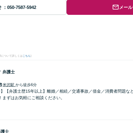
せ
メール
果について詳しくは
こちら
)
子
弁護士
米沢駅
から徒歩6分
分】【弁護士歴15年以上】離婚／相続／交通事故／借金／消費者問題な
！まずはお気軽にご相談ください。
弁護士