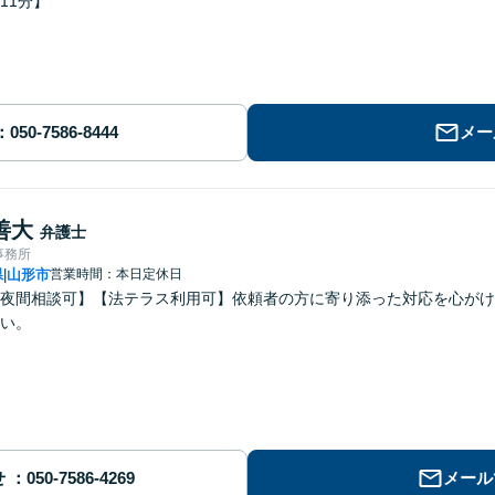
11分】
メー
善大
弁護士
事務所
県
山形市
営業時間：本日定休日
|
夜間相談可】【法テラス利用可】依頼者の方に寄り添った対応を心がけ
い。
せ
メール