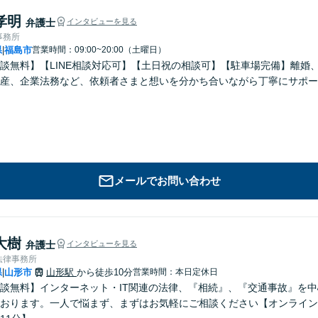
孝明
弁護士
インタビューを見る
事務所
県
福島市
営業時間：09:00~20:00（土曜日）
|
談無料】【LINE相談対応可】【土日祝の相談可】【駐車場完備】離婚
産、企業法務など、依頼者さまと想いを分かち合いながら丁寧にサポー
メールでお問い合わせ
大樹
弁護士
インタビューを見る
法律事務所
県
山形市
山形駅
から徒歩10分
営業時間：本日定休日
|
談無料】インターネット・IT関連の法律、『相続』、『交通事故』を
おります。一人で悩まず、まずはお気軽にご相談ください【オンライン