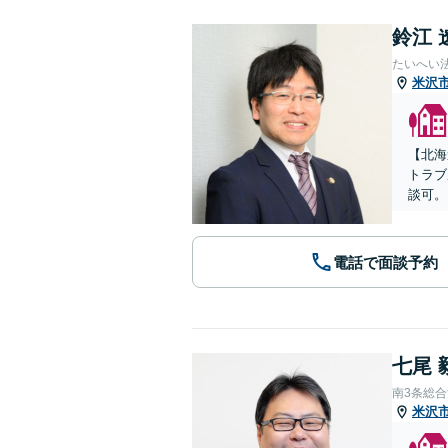
鈴江 
たいへい
米沢
【北海
トラブ
談可。
電話で面談予約
七尾 
南3条総
米沢