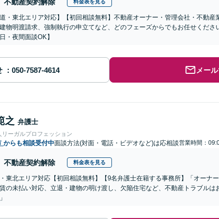
不動産契約解除
料金表を見る
道・東北エリア対応】【初回相談無料】不動産オーナー・管理会社・不動産
建物明渡請求、強制執行の申立てなど、どのフェーズからでもお任せくださ
日・夜間面談OK】
せ
メール
範之
弁護士
人リーガルプロフェッション
市
からも相談受付中
面談方法(対面・電話・ビデオなど)は応相談
営業時間：09:0
不動産契約解除
料金表を見る
・東北エリア対応【初回相談無料】【9名弁護士在籍する事務所】「オーナ
賃の未払い対応、立退・建物の明け渡し、欠陥住宅など、不動産トラブルは
」