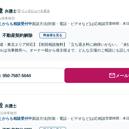
遼
弁護士
インタビューを見る
法律事務所
市
からも相談受付中
面談方法(対面・電話・ビデオなど)は応相談
営業時間：本
不動産契約解除
料金表を見る
道・東北エリア対応】【初回相談無料】「立ち退き料に納得いかない」「未
ルは当事務所へ。オーナー様から借主様まで、どんな立場のご相談にも話し
メール
毅
弁護士
合法律事務所
市
からも相談受付中
面談方法(対面・電話・ビデオなど)は応相談
営業時間：本