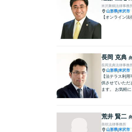
米沢舞鶴法律事務
山形県
米沢市
|
【オンライン法
長岡 克典
長岡克典法律事務
山形県
米沢市
|
【法テラス利用
供させていただ
ます。 お気軽
荒井 賢二
美咲法律事務所
山形県
米沢市
|