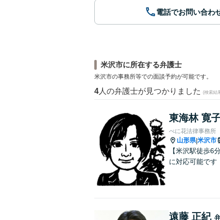
電話でお問い合わ
米沢市に所在する弁護士
米沢市の事務所等での面談予約が可能です。
4
人の弁護士が見つかりました
(検索結
東海林 寛
べに花法律事務所
山形県
米沢市
|
【米沢駅徒歩6
に対応可能です
遠藤 正紀