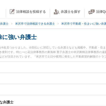
法律相談を投稿する
弁護士を探す
法律Q
弁護士
米沢市で法律相談できる弁護士
米沢市で不動産・住まいに強い弁
除に強い弁護士
が4名見つかりました。分割払いに対応している弁護士なども掲載中。不動産・住
き便利です。特にべに花法律事務所の東海林 寛子弁護士や米沢舞鶴法律事務所の遠藤
などが注目されています。『米沢市で土日や夜間に発生した不動産契約解除のトラ
士を検索したい』『初回相談無料で不動産契約解除を法律相談できる米沢市内の弁
な弁護士