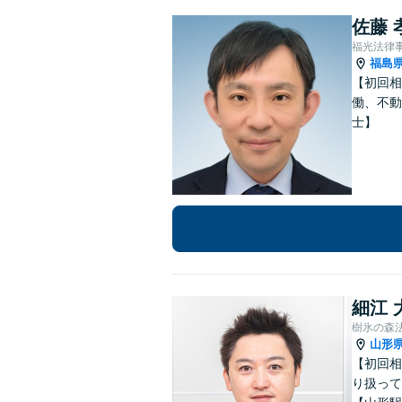
佐藤 
福光法律
福島
【初回相
働、不動
士】
細江 
樹氷の森
山形
【初回相
り扱って