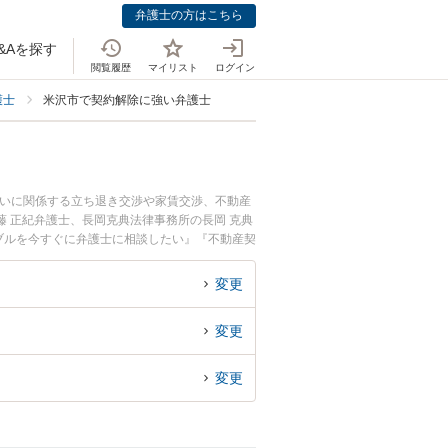
弁護士の方はこちら
&Aを探す
閲覧履歴
マイリスト
ログイン
護士
米沢市で契約解除に強い弁護士
まいに関係する立ち退き交渉や家賃交渉、不動産
 正紀弁護士、長岡克典法律事務所の長岡 克典
ブルを今すぐに弁護士に相談したい』『不動産契
護士に相談予約したい』などでお困りの相談者さ
変更
変更
変更