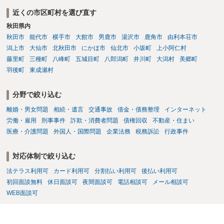
近くの市区町村を選び直す
秋田県内
秋田市
能代市
横手市
大館市
男鹿市
湯沢市
鹿角市
由利本荘市
潟上市
大仙市
北秋田市
にかほ市
仙北市
小坂町
上小阿仁村
藤里町
三種町
八峰町
五城目町
八郎潟町
井川町
大潟村
美郷町
羽後町
東成瀬村
分野で絞り込む
離婚・男女問題
相続・遺言
交通事故
借金・債務整理
インターネット
労働・雇用
刑事事件
詐欺・消費者問題
債権回収
不動産・住まい
医療・介護問題
外国人・国際問題
企業法務
税務訴訟
行政事件
対応体制で絞り込む
法テラス利用可
カード利用可
分割払い利用可
後払い利用可
初回面談無料
休日面談可
夜間面談可
電話相談可
メール相談可
WEB面談可