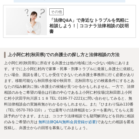
その他
「法律Q&A」で身近なトラブルを気軽に
相談しよう！│ココナラ法律相談の説明
書
上小阿仁村(秋田県)での弁護士の探し方と法律相談の方法
上小阿仁村(秋田県)に所在する弁護士は他の地域に比べ少ない傾向にありま
す。すでに上小阿仁村内で家事・民事・刑事トラブルに発展し弁護士に依頼し
たい場合、面談を通してしか受任できないため弁護士事務所に行く必要があり
ます。移動可能なら秋田県全域や秋田市、北秋田市などの検索条件にするとあ
なたの悩み解決に強い弁護士の候補が見つかるかもしれません。一方で、法律
相談のみをご希望の場合は行政の中心である上小阿仁村役場(北秋田郡上小阿
仁村小沢田字向川原１１８ TEL: 0186-77-2221)に問い合わせしてみると、無
料法律相談会の実施有無がわかるかもしれません。また『ひまわり悩み110番
（TEL: 0570-783-110）』では最寄りの法律相談センターを案内してもらえ面
談予約ができます。または、ココナラ法律相談でも疑問解消などを目的に相談
のみをご希望の方は
無料法律Q&A(無料会員登録が必要)
であなたの相談を匿名
投稿し、弁護士からの回答を募集してみましょう。