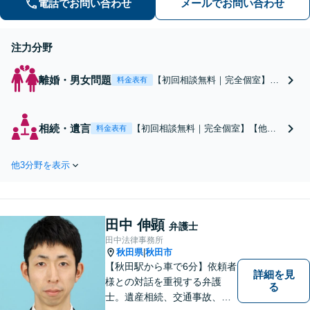
電話でお問い合わせ
メールでお問い合わせ
連絡ください。【WEB面談可】
注力分野
離婚・男女問題
【初回相談無料｜完全個室】離
料金表有
婚協議、不貞の慰謝料請求、養
育費など、幅広く対応していま
す。離婚・男女問題は感情的な
相続・遺言
【初回相談無料｜完全個室】【他士
料金表有
対立に発展しやすいため、ご自
業連携でワンストップ対応】遺産分
身の精神的な負担を軽減するた
割協議、不動産相続、遺言書作成な
めにも、ぜひ弁護士にご相談く
他3分野を表示
ど、幅広く対応しています。相続人
ださい。
のみなさまが納得し、円満に相続が
終えられるように全力でサポートい
たします。ぜひご相談ください。
田中 伸顕
【WEB面談可】
弁護士
田中法律事務所
秋田県
秋田市
|
【秋田駅から車で6分】依頼者
詳細を見
様との対話を重視する弁護
る
士。遺産相続、交通事故、離