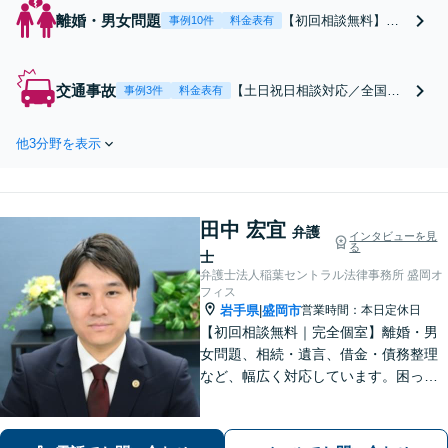
離婚・男女問題
【初回相談無料】あ
事例10件
料金表有
なたの利益の最大化
を目指します。まず
は電話・メールで状
交通事故
【土日祝日相談対応／全国対
事例3件
料金表有
況を丁寧にお聞きし
応】弁護士、パラリーガル、
ます。「離婚を希望
医療コーディネーターで構成
している」「離婚を
他3分野を表示
された「交通事故専門チー
切り出された」「不
ム」があなたを徹底サポー
貞の慰謝料請求をし
ト！【相談料：初回無料※1】
たい」等お任せくだ
不利益な話し合いが進む前
さい。【リーズナブ
田中 宏宜
に、今すぐ相談！
弁護
インタビューを見
ルな料金設定】
る
士
弁護士法人稲葉セントラル法律事務所 盛岡オ
フィス
岩手県
盛岡市
営業時間：本日定休日
|
【初回相談無料｜完全個室】離婚・男
女問題、相続・遺言、借金・債務整理
など、幅広く対応しています。困って
いる人に寄り添い、最も身近で助けら
れる弁護士を目指しています。お困り
の際はおひとりで悩まず、お気軽にご