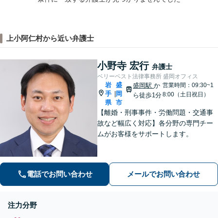
上小阿仁村から近い弁護士
小野寺 宏行
弁護士
ベリーベスト法律事務所 盛岡オフィス
岩
盛
盛岡駅
か
営業時間：09:30~1
手
岡
|
8:00（土日祝日）
ら徒歩1分
県
市
【離婚・刑事事件・労働問題・交通事
故など幅広く対応】各分野の専門チー
ムがお客様をサポートします。
電話でお問い合わせ
メールでお問い合わせ
注力分野