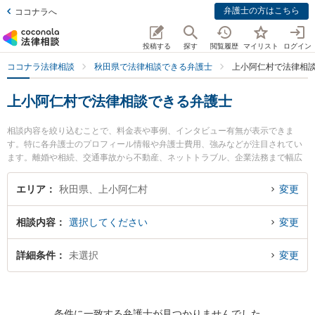
弁護士の方はこちら
ココナラへ
投稿する
探す
閲覧履歴
マイリスト
ログイン
ココナラ法律相談
秋田県で法律相談できる弁護士
上小阿仁村で法律相
上小阿仁村で法律相談できる弁護士
相談内容を絞り込むことで、料金表や事例、インタビュー有無が表示できま
す。特に各弁護士のプロフィール情報や弁護士費用、強みなどが注目されてい
ます。離婚や相続、交通事故から不動産、ネットトラブル、企業法務まで幅広
く取り扱う弁護士が多数。こんな法律相談をお持ちの方は是非ご利用くださ
い。上小阿仁村で土日や夜間に発生した不倫慰謝料トラブルを今すぐに弁護士
エリア
秋田県、上小阿仁村
変更
に相談したい』『交通事故の過失割合や後遺障害のトラブル解決の実績豊富な
近くの弁護士を検索したい』『初回相談無料で自己破産や債務整理を法律相談
相談内容
選択してください
変更
できる上小阿仁村内の弁護士に相談予約したい』などでお困りの相談者さんに
おすすめです。
詳細条件
未選択
変更
条件に一致する弁護士が見つかりませんでした