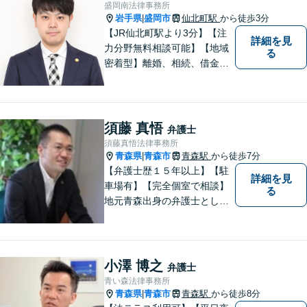
盛岡南法律事務所
います。【土日祝・時間外対
岩手県
盛岡市
仙北町駅
から徒歩3分
|
応可】
【JR仙北町駅より3分】【注
詳細を見
力分野無料相談可能】【地域
る
密着型】離婚、相続、借金、
交通事故、刑事事件など。ご
依頼者さまのお悩み解決の手
助けをすることが使命だと思
っています。どんなささいな
須藤 真悟
弁護士
ことでも構いません。お気軽
須藤真悟法律事務所
にご相談ください。
青森県
青森市
青森駅
から徒歩7分
|
【弁護士歴１５年以上】【駐
詳細を見
車場有】【完全個室で相談】
る
地元青森出身の弁護士とし
て、相談にお越しくださった
方々が、平穏な日常を取り戻
すことができるように、迅速
に、そして真剣に取り組みま
小澤 博之
弁護士
す。皆様が安心して相談でき
青い森法律事務所
るような雰囲気づくりを行な
青森県
青森市
青森駅
から徒歩8分
|
っています。