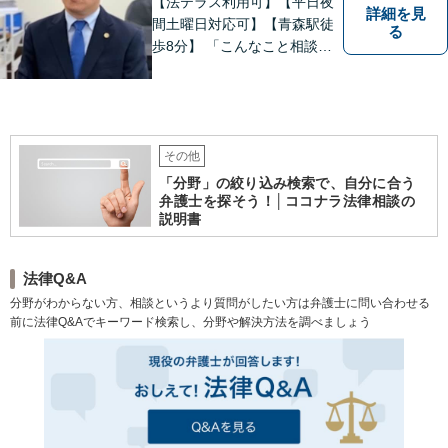
【法テラス利用可】【平日夜
詳細を見
間土曜日対応可】【青森駅徒
る
歩8分】 「こんなこと相談し
ていいのだろうか」とお思い
の方、大丈夫です。どのよう
なお悩みでもご相談くださ
い。 皆様が抱えている問題に
真摯に向き合い、ともに解決
その他
いたします。
「分野」の絞り込み検索で、自分に合う
弁護士を探そう！│ココナラ法律相談の
説明書
法律Q&A
分野がわからない方、相談というより質問がしたい方は弁護士に問い合わせる
前に法律Q&Aでキーワード検索し、分野や解決方法を調べましょう