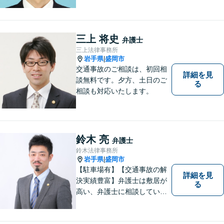
婚、債務整理、企業法務な
ど、皆様の抱える問題を幅広
く取り扱っております。お困
りごとがあれば、お一人で抱
三上 将史
弁護士
え込むことなくぜひご相談く
三上法律事務所
ださい！【駐車場あり】
岩手県
盛岡市
|
交通事故のご相談は、初回相
詳細を見
談無料です。夕方、土日のご
る
相談も対応いたします。
鈴木 亮
弁護士
鈴木法律事務所
岩手県
盛岡市
|
【駐車場有】【交通事故の解
詳細を見
決実績豊富】弁護士は敷居が
る
高い、弁護士に相談していい
ことなのかわからないという
思いをお持ちの方にも、気軽