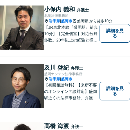
に相談していただける弁護士
を目指しています。どんなこ
小保内 義和
弁護士
とでもお気軽にご相談くださ
北奥法律事務所
い。
岩手県
盛岡市
盛岡駅
から徒歩10分
|
【JR東北本線『盛岡駅』徒歩
詳細を見
10分】【完全個室】対応分野
る
多数。20年以上の経験と様々
な分野での膨大な実績を活か
し「貴方に会えて良かった」
と感じていただける最善の解
決を目指します。 お気軽にご
及川 啓紀
弁護士
お相談ください。
盛岡ナンテン法律事務所
岩手県
盛岡市
|
【初回相談無料】【来所不要
詳細を見
のオンライン面談対応】盛岡
る
駅近くの法律事務所。弁護士
歴10年以上、離婚問題・相
続・労働・刑事事件等幅広く
対応が可能です。可能な限り
専門用語は避け、依頼者様が
高橋 海渡
弁護士
理解しやすい対応を心がけて