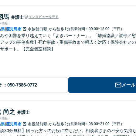
翔馬
弁護士
インタビューを見る
事務所
島県
鹿児島市
水族館口駅
から徒歩1分
営業時間：09:00~18:00（平日）
|
みや困難を乗り越えていく「よきパートナー」。「離婚協議／調停／慰
アップの事例多数】死亡事故・重傷事故まで幅広く対応！保険会社との
サポート。【完全個室相談】
せ
メール
 尚之
弁護士
事務所
島県
鹿児島市
市役所前駅
から徒歩2分
営業時間：08:00~21:00（平日）
|
談30分無料】困った方々のお役に立ちたい。相談者さまの不安な気持