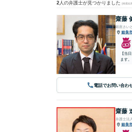
2
人の弁護士が見つかりました
(検索結
齋藤 
銀座さい
姶良
【当日
ます。
電話でお問い合わ
齋藤 
弁護士法
姶良