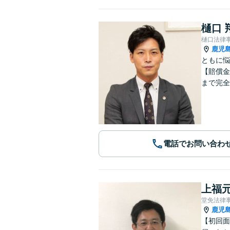
樋口 
樋口法律
鹿児
ともに悩
【賠償金
まで完全
電話でお問い合わ
上福元
堂免法律
鹿児
【初回面