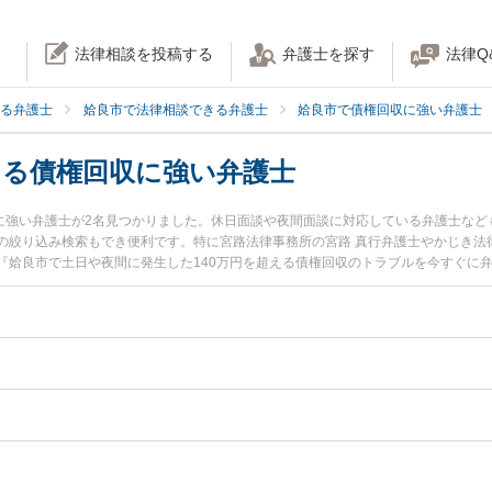
法律相談を投稿する
弁護士を探す
法律Q
る弁護士
姶良市で法律相談できる弁護士
姶良市で債権回収に強い弁護士
える債権回収に強い弁護士
収に強い弁護士が2名見つかりました。休日面談や夜間面談に対応している弁護士な
の絞り込み検索もでき便利です。特に宮路法律事務所の宮路 真行弁護士やかじき法
姶良市で土日や夜間に発生した140万円を超える債権回収のトラブルを今すぐに弁
検索したい』『初回相談無料で140万円を超える債権回収を法律相談できる姶良市