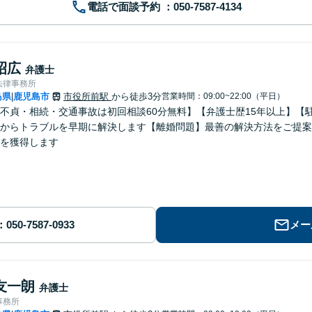
電話で面談予約
昭広
弁護士
法律事務所
島県
鹿児島市
市役所前駅
から徒歩3分
営業時間：09:00~22:00（平日）
|
不貞・相続・交通事故は初回相談60分無料】【弁護士歴15年以上】【
からトラブルを早期に解決します【離婚問題】最善の解決方法をご提案
を獲得します
メー
友一朗
弁護士
事務所