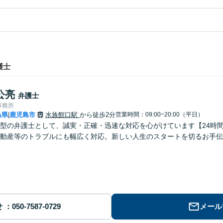
護士
公亮
弁護士
事務所
島県
鹿児島市
水族館口駅
から徒歩2分
営業時間：09:00~20:00（平日）
|
型の弁護士として、誠実・正確・迅速な対応を心がけています【24時
動産等のトラブルにも幅広く対応。新しい人生のスタートを切るお手伝
せ
メール