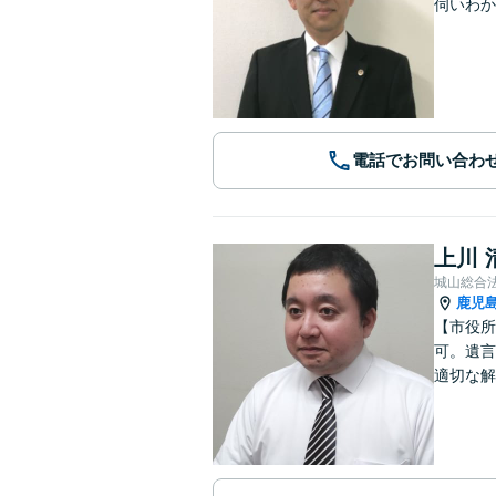
伺いわか
電話でお問い合わ
上川 
城山総合
鹿児
【市役所
可。遺言
適切な解