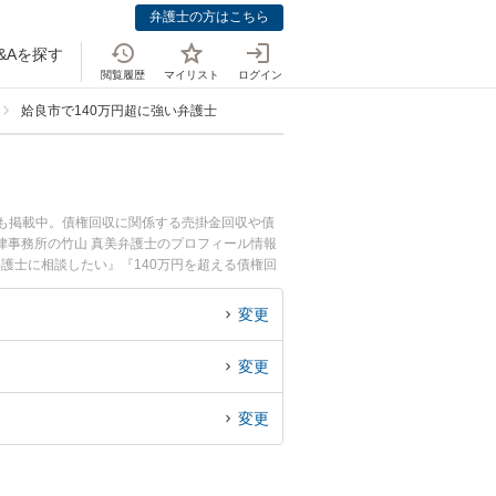
弁護士の方はこちら
&Aを探す
閲覧履歴
マイリスト
ログイン
姶良市で140万円超に強い弁護士
ども掲載中。債権回収に関係する売掛金回収や債
律事務所の竹山 真美弁護士のプロフィール情報
護士に相談したい』『140万円を超える債権回
内の弁護士に相談予約したい』などでお困りの相
変更
変更
変更