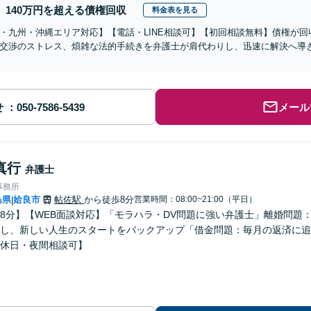
140万円を超える債権回収
料金表を見る
・九州・沖縄エリア対応】【電話・LINE相談可】【初回相談無料】債権が
交渉のストレス、煩雑な法的手続きを弁護士が肩代わりし、迅速に解決へ導
せ
メール
真行
弁護士
事務所
島県
姶良市
帖佐駅
から徒歩8分
営業時間：08:00~21:00（平日）
|
8分】【WEB面談対応】「モラハラ・DV問題に強い弁護士」離婚問題
し、新しい人生のスタートをバックアップ「借金問題：毎月の返済に追
休日・夜間相談可】