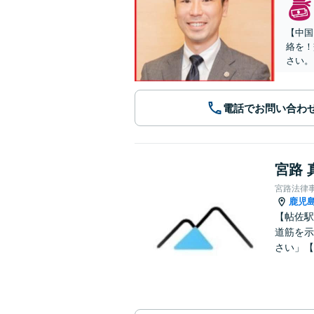
【中国
絡を！
さい。
電話でお問い合わ
宮路 
宮路法律
鹿児
【帖佐駅
道筋を示
さい」【