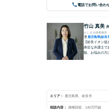
電話でお問い合わ
竹山 真美
かじき法律事務所
鹿児島県
姶良
|
【姶良イオン徒
身近な弁護士で
能。お悩みの方
エリア
鹿児島県、姶良市
相談内容
債権回収、140万円超