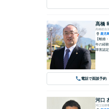
髙橋 
髙橋総合
鹿児
【離婚・
年の経験
障害認定
電話で面談予約
河口 
河口法律