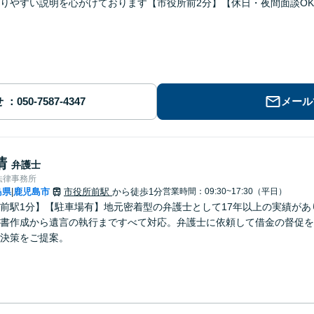
りやすい説明を心がけております【市役所前2分】【休日・夜間面談O
せ
メール
清
弁護士
法律事務所
島県
鹿児島市
市役所前駅
から徒歩1分
営業時間：09:30~17:30（平日）
|
前駅1分】【駐車場有】地元密着型の弁護士として17年以上の実績が
書作成から遺言の執行まですべて対応。弁護士に依頼して借金の督促を
決策をご提案。