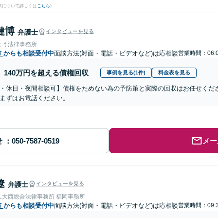
果について詳しくは
こちら
)
健博
弁護士
インタビューを見る
とう法律事務所
市
からも相談受付中
面談方法(対面・電話・ビデオなど)は応相談
営業時間：06:0
140万円を超える債権回収
事例を見る(1件)
料金表を見る
・休日・夜間相談可】債権をためない為の予防策と実際の回収はお任せくだ
まずはお電話ください。
せ
メー
遼
弁護士
インタビューを見る
人大西総合法律事務所 福岡事務所
市
からも相談受付中
面談方法(対面・電話・ビデオなど)は応相談
営業時間：09:3