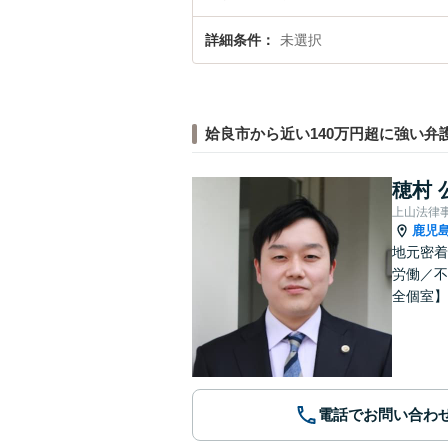
詳細条件
未選択
姶良市から近い140万円超に強い弁
穂村 
上山法律
鹿児
地元密着
労働／不
全個室】
電話でお問い合わ