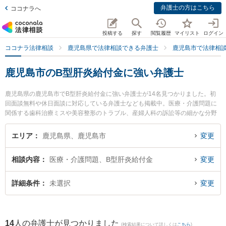
弁護士の方はこちら
ココナラへ
投稿する
探す
閲覧履歴
マイリスト
ログイン
ココナラ法律相談
鹿児島県で法律相談できる弁護士
鹿児島市で法律相
鹿児島市のB型肝炎給付金に強い弁護士
鹿児島県の鹿児島市でB型肝炎給付金に強い弁護士が14名見つかりました。初
回面談無料や休日面談に対応している弁護士なども掲載中。医療・介護問題に
関係する歯科治療ミスや美容整形のトラブル、産婦人科の訴訟等の細かな分野
での絞り込み検索もでき便利です。特に弁護士法人平松剛法律事務所 鹿児島事
務所の田代 幸嗣弁護士や髙橋総合法律事務所の髙橋 昭広弁護士、堂免法律事務
エリア
鹿児島県、鹿児島市
変更
所の上福元 尚之弁護士のプロフィール情報や弁護士費用、強みなどが注目され
ています。『鹿児島市で土日や夜間に発生したB型肝炎給付金のトラブルを今す
相談内容
医療・介護問題、B型肝炎給付金
変更
ぐに弁護士に相談したい』『B型肝炎給付金のトラブル解決の実績豊富な近くの
弁護士を検索したい』『初回相談無料でB型肝炎給付金を法律相談できる鹿児島
市内の弁護士に相談予約したい』などでお困りの相談者さんにおすすめです。
詳細条件
未選択
変更
14
人の弁護士が見つかりました
(検索結果について詳しくは
こちら
)