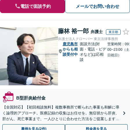
電話で面談予約
メールでお問い合わせ
藤林 裕一郎
弁護士
東京都
弁護士法人クローバー 東京法律事務所
鹿児島市
面談方法(対
営業時間：09:
からも相
面・電話・ビデ
00~23:00（土
談受付中
オなど)は応相
日祝日）
談
B型肝炎給付金
【全国対応】【初回相談無料】複数事務所で断られた事案も和解に導
く論理的アプローチ。医療記録の収集はお任せを。無症状から肝炎、
肝がん、死亡事案まで、一人ひとりに合わせた方法をご提案します。
手続きの負担を減らし、権利を守ります。
事例を見る(2件)
料金表を見る