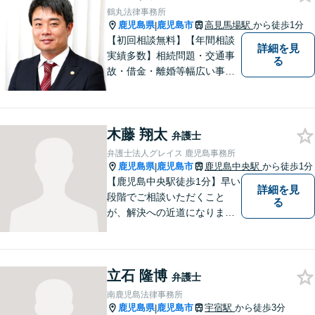
ポートします。【電話・WEB
鶴丸法律事務所
相談も対応可能】
鹿児島県
鹿児島市
高見馬場駅
から徒歩1分
|
【初回相談無料】【年間相談
詳細を見
実績多数】相続問題・交通事
る
故・借金・離婚等幅広い事件
に対応しています。親しみや
すい弁護士が、依頼者様のた
めに、最良の結果を追求しま
木藤 翔太
す。困ったらすぐにご相談く
弁護士
ださい。
弁護士法人グレイス 鹿児島事務所
鹿児島県
鹿児島市
鹿児島中央駅
から徒歩1分
|
【鹿児島中央駅徒歩1分】早い
詳細を見
段階でご相談いただくこと
る
が、解決への近道になりま
す。これからどう動くのがよ
いのか、一人で悩まず一緒に
整理していきましょう。どん
立石 隆博
なご相談でも、どうぞお気軽
弁護士
にお声がけください。【初回
南鹿児島法律事務所
相談無料】【電話・WEB面談
鹿児島県
鹿児島市
宇宿駅
から徒歩3分
|