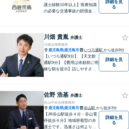
詳細を見
護士経験10年以上】医療知識
る
の必要な交通事故の賠償金請
求、後遺障害等級申請はお任
せ。手術後の後遺症に疑問の
ある人もお気軽にご相談くだ
川畑 貴胤
さい。依頼者様との信頼関係
弁護士
を大切に解決へ向けて尽力い
川畑法律事務所
たします。【休日・夜間対応
鹿児島県
鹿児島市
いづろ通駅
から徒歩9分
|
可】
【いづろ通駅9分】 【天文館
詳細を見
通駅9分】【費用は依頼前に明
る
確な額を提示】話しやすさを
重視した対応に自信あり。依
頼者さまに納得いくまで心の
うちを話してもらったうえ
佐野 浩基
で、お悩みの解決に向けて丁
弁護士
寧にアドバイスしていきま
谷山中央法律事務所
す。
鹿児島県
鹿児島市
谷山駅
から徒歩3分
|
【JR谷山駅徒歩４分・谷山電
詳細を見
停徒歩６分】地域密着型の弁
る
護士です。迅速さは何よりの