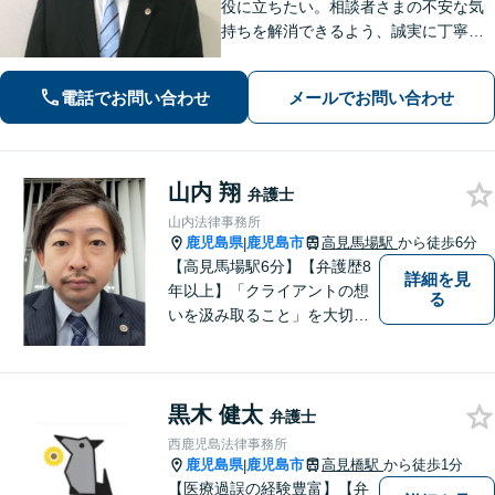
役に立ちたい。相談者さまの不安な気
持ちを解消できるよう、誠実に丁寧に
お話を伺いわかりやすい説明を心がけ
ております【市役所前2分】【休日・夜
電話でお問い合わせ
メールでお問い合わせ
間面談OKも可能】
山内 翔
弁護士
山内法律事務所
鹿児島県
鹿児島市
高見馬場駅
から徒歩6分
|
【高見馬場駅6分】【弁護歴8
詳細を見
年以上】「クライアントの想
る
いを汲み取ること」を大切に
し弁護を行います。ご相談の
際には、皆様の胸の内を詳し
くお聞かせください。納得の
黒木 健太
いく解決になるよう、精一杯
弁護士
尽力いたします。【対応分野
西鹿児島法律事務所
多数！】
鹿児島県
鹿児島市
高見橋駅
から徒歩1分
|
【医療過誤の経験豊富】【弁