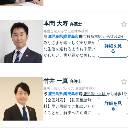
誠実さと考えています。ぜ
ひ、お気軽にご相談くださ
い。
本間 大寿
弁護士
弁護士法人みずほ法律事務所
鹿児島県
鹿児島市
市役所前駅
から徒歩2分
|
みなさまが瑞々しく実り豊か
詳細を見
な生活を送れるようお手伝い
る
がしたい。実り豊かな美しい
国を作る一助になりたい。
「実る程首を垂れる稲穂か
な」という初心を大切に，み
竹井 一真
なさまと一緒に成長させてい
弁護士
ただきたい。それが私たち，
弁護士法人グレイス 鹿児島事務所
みずほ法律事務所の思いで
鹿児島県
鹿児島市
鹿児島中央駅
から徒歩1分
|
す。
【全国対応】【初回相談無
詳細を見
料】早い段階でご相談いただ
る
くことが、解決への近道にな
ります。これからどう動くの
がよいのか、一人で悩まず一