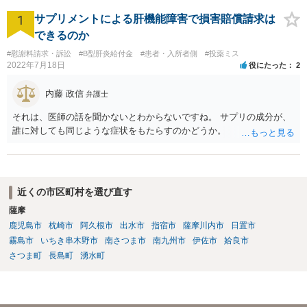
1
サプリメントによる肝機能障害で損害賠償請求は
できるのか
#慰謝料請求・訴訟
#B型肝炎給付金
#患者・入所者側
#投薬ミス
2022年7月18日
役にたった
2
内藤 政信
弁護士
それは、医師の話を聞かないとわからないですね。 サプリの成分が、
誰に対しても同じような症状をもたらすのかどうか。
近くの市区町村を選び直す
薩摩
鹿児島市
枕崎市
阿久根市
出水市
指宿市
薩摩川内市
日置市
霧島市
いちき串木野市
南さつま市
南九州市
伊佐市
姶良市
さつま町
長島町
湧水町