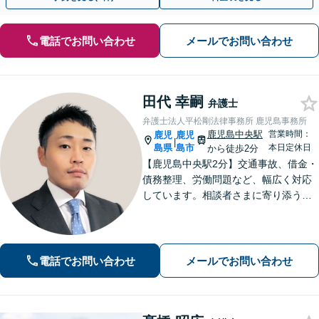
電話でお問い合わせ
メールでお問い合わせ
田代 幸嗣
弁護士
弁護士法人平松剛法律事務所 鹿児島事務所
鹿児島中央駅
営業時間：
鹿児
鹿児
|
島県
島市
本日定休日
から徒歩2分
【鹿児島中央駅2分】交通事故、借金・
債務整理、労働問題など、幅広く対応
しています。相談者さまに寄り添うこ
とを大切にし、一つひとつの案件に誠
心誠意を尽くしています。ぜひご相談
ください。【弁護士歴10年以上】
電話でお問い合わせ
メールでお問い合わせ