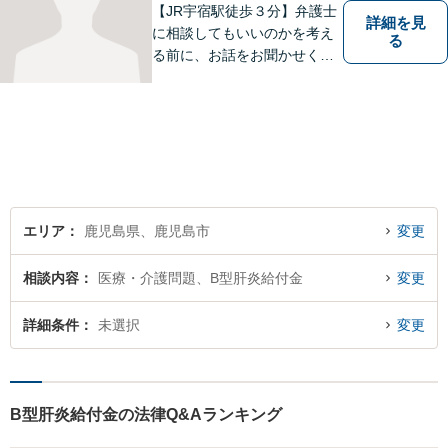
可】
【JR宇宿駅徒歩３分】弁護士
詳細を見
に相談してもいいのかを考え
る
る前に、お話をお聞かせくだ
さい。刑事・男女問題・借金
など幅広く対応◎お一人おひ
とりにとって最適な解決方法
をご提案いたします。
エリア
鹿児島県、鹿児島市
変更
相談内容
医療・介護問題、B型肝炎給付金
変更
詳細条件
未選択
変更
B型肝炎給付金の法律Q&Aランキング