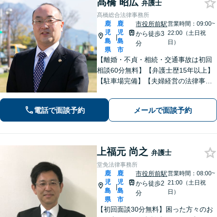
髙橋 昭広
弁護士
髙橋総合法律事務所
鹿
鹿
市役所前駅
営業時間：09:00~
児
児
22:00（土日祝
から徒歩3
|
島
島
日）
分
県
市
【離婚・不貞・相続・交通事故は初回
相談60分無料】【弁護士歴15年以上】
【駐車場完備】【夫婦経営の法律事務
所】長年の経験からトラブルを早期に
解決します【離婚問題】最善の解決方
電話で面談予約
メールで面談予約
法をご提案します【交通事故】適切な
賠償金・後遺障害認定を獲得します
上福元 尚之
弁護士
堂免法律事務所
鹿
鹿
市役所前駅
営業時間：08:00~
児
児
21:00（土日祝
から徒歩2
|
島
島
日）
分
県
市
【初回面談30分無料】困った方々のお