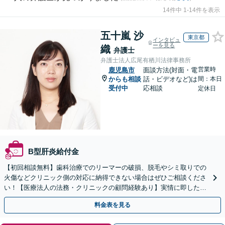
14件中 1-14件を表示
五十嵐 沙
東京都
インタビュ
ーを見る
織
弁護士
弁護士法人広尾有栖川法律事務所
営業時
鹿児島市
面談方法(対面・電
からも相談
話・ビデオなど)は
間：本日
受付中
応相談
定休日
B型肝炎給付金
【初回相談無料】歯科治療でのリーマーの破損、脱毛やシミ取りでの
火傷などクリニック側の対応に納得できない場合はぜひご相談くださ
い！【医療法人の法務・クリニックの顧問経験あり】実情に即したア
ドバイスで、納得のできるトラブルの解決を目指します。
料金表を見る