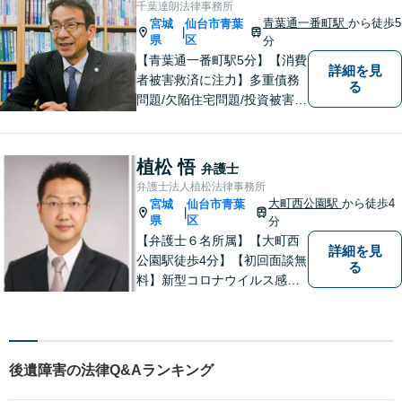
千葉達朗法律事務所
／など】
青葉通一番町駅
から徒歩5
宮城
仙台市青葉
|
県
区
分
【青葉通一番町駅5分】【消費
詳細を見
者被害救済に注力】多重債務
る
問題/欠陥住宅問題/投資被害問
題などにお困りの方は是非ご
相談ください。依頼者様のご
意向を最大限汲み取るべく、
植松 悟
弁護士
丁寧なヒアリングと相談環境
弁護士法人植松法律事務所
の整備に努めています。
大町西公園駅
から徒歩4
宮城
仙台市青葉
|
県
区
分
【弁護士６名所属】【大町西
詳細を見
公園駅徒歩4分】【初回面談無
る
料】新型コロナウイルス感染
拡大や業績の悪化によって、
借金でお困りの方へ解決策を
ご提案いたします。その他分
野にも対応可能。相談者が十
後遺障害の法律Q&Aランキング
分に理解できるよう丁寧に説
明することを心がけていま