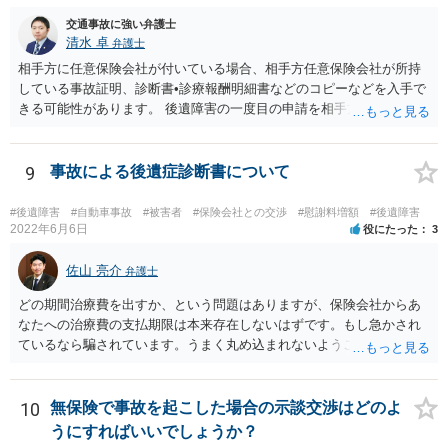
交通事故に強い弁護士
清水 卓
弁護士
相手方に任意保険会社が付いている場合、相手方任意保険会社が所持
している事故証明、診断書•診療報酬明細書などのコピーなどを入手で
きる可能性があります。 後遺障害の一度目の申請を相手方任意保険会
社を通じて行なっている場合（事前認定）、後遺障害診断書や認定結
果と認定理由書も相手方任意保険会社から入手できる可能性がありま
す。 これらが難しくても、通院していた病院のカルテを取り付けるこ
9
事故による後遺症診断書について
と等で代替が可能な場合もあります。 事故からどの程度期間が経過し
ているがが定かではありませんが、昨年４月から既に１年半年程度経
#後遺障害
#自動車事故
#被害者
#保険会社との交渉
#慰謝料増額
#後遺障害
過しており、時効なども意識しながら対応をしておきたいところで
2022年6月6日
役にたった
3
す。 待っていても事態が打開しない可能性もあるため、依頼の対応が
可能な弁護士に個別に問い合わせ、上記の方法等を参考に進め方を相
佐山 亮介
弁護士
談してみるのが望ましいかもしれません。
どの期間治療費を出すか、という問題はありますが、保険会社からあ
なたへの治療費の支払期限は本来存在しないはずです。もし急かされ
ているなら騙されています。うまく丸め込まれないようご注意下さ
い。 診療内科の費用を払ってもらえるかどうかは絶対の保証はありま
せんが、受診したならば提出すべきです。
10
無保険で事故を起こした場合の示談交渉はどのよ
うにすればいいでしょうか？