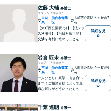
相談のみ受け付けております
佐藤 大輔
弁護士
【相続】遺言書作成・相続放
スズラン法律事務所
棄・遺産分割・遺留分のご相
大町西公園駅
から徒歩7
宮城
仙台市青葉
|
談に対応しております
県
区
分
【大町西公園駅7分】【法テラ
詳細を見
ス利用可】【当日対応可能】
る
交渉を有利に進めることを前
提に、苦しい状況でも諦めな
い忍耐力も持ち合わせており
ます。 タフな交渉を要求され
岩倉 匠未
弁護士
る事件や、難しい法律問題は
良覚院丁法律事務所
ぜひお任せください。
大町西公園駅
から徒歩6
宮城
仙台市青葉
|
県
区
分
一人ひとりに真摯に向き合い
詳細を見
ます！ご相談者様にとって最
る
適な解決がどういったものな
のか、丁寧にご説明いたしま
す【ご相談者様と二人三脚で
解決に臨む 】【労働問題／交
千葉 達朗
弁護士
通事故／離婚問題／相続問題