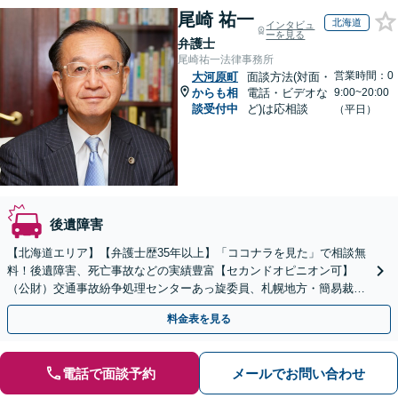
尾崎 祐一
北海道
インタビュ
ーを見る
弁護士
尾崎祐一法律事務所
営業時間：0
大河原町
面談方法(対面・
からも相
電話・ビデオな
9:00~20:00
談受付中
ど)は応相談
（平日）
後遺障害
【北海道エリア】【弁護士歴35年以上】「ココナラを見た」で相談無
料！後遺障害、死亡事故などの実績豊富【セカンドオピニオン可】
（公財）交通事故紛争処理センターあっ旋委員、札幌地方・簡易裁判
所調停委員の経験あり
料金表を見る
電話で面談予約
メールでお問い合わせ