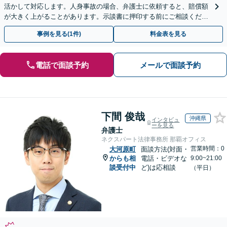
活かして対応します。人身事故の場合、弁護士に依頼すると、賠償額
が大きく上がることがあります。示談書に押印する前にご相談くださ
い。【全国オンライン対応】【無料駐車場あり】
事例を見る(1件)
料金表を見る
電話で面談予約
メールで面談予約
下間 俊哉
沖縄県
インタビュ
ーを見る
弁護士
ネクスパート法律事務所 那覇オフィス
営業時間：0
大河原町
面談方法(対面・
からも相
電話・ビデオな
9:00~21:00
談受付中
ど)は応相談
（平日）