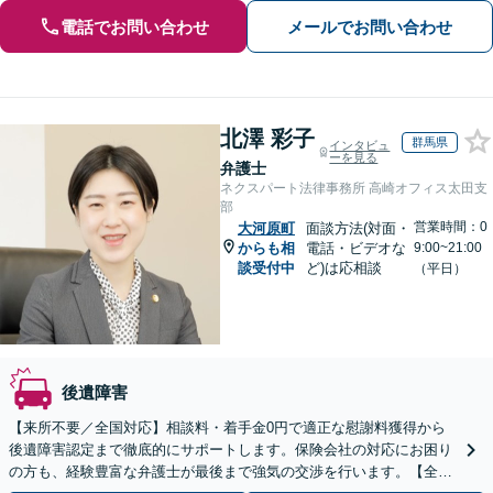
電話でお問い合わせ
メールでお問い合わせ
北澤 彩子
群馬県
インタビュ
ーを見る
弁護士
ネクスパート法律事務所 高崎オフィス太田支
部
営業時間：0
大河原町
面談方法(対面・
からも相
電話・ビデオな
9:00~21:00
談受付中
ど)は応相談
（平日）
後遺障害
【来所不要／全国対応】相談料・着手金0円で適正な慰謝料獲得から
後遺障害認定まで徹底的にサポートします。保険会社の対応にお困り
の方も、経験豊富な弁護士が最後まで強気の交渉を行います。【全国