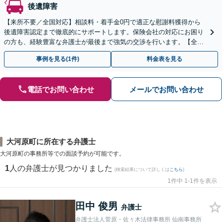
後遺障害
【来所不要／全国対応】相談料・着手金0円で適正な慰謝料獲得から
後遺障害認定まで徹底的にサポートします。保険会社の対応にお困り
の方も、経験豊富な弁護士が最後まで強気の交渉を行います。【全国
13拠点】お気軽にご相談ください。
事例を見る(1件)
料金表を見る
電話でお問い合わせ
メールでお問い合わせ
大河原町に所在する弁護士
大河原町の事務所等での面談予約が可能です。
1
人の弁護士が見つかりました
(検索結果について詳しくは
こちら
)
1件中 1-1件を表示
田中 俊男
弁護士
弁護士法人菅原・佐々木法律事務所 仙南事務所