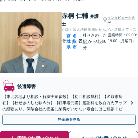
赤桐 仁輔
弁護
インタビューを見
る
士
弁護士法人法律事務所せんだい 名取オフィス
杜せきのした
営業時間：09:00~
宮
名
19:00（月曜日）
城
取
駅
から徒歩6
|
県
市
分
後遺障害
【東北各地より相談・解決実績多数】【初回相談無料】【名取市所
在】【杜せきのした駅６分】【駐車場完備】慰謝料を数百万円アップ
の経験あり。保険会社の提案に納得がいかない場合にはご相談くださ
い【土曜相談可】【完全個室】
料金表を見る