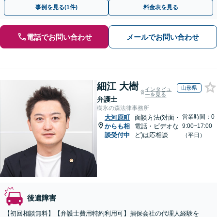
13拠点】お気軽にご相談ください。
事例を見る(1件)
料金表を見る
電話でお問い合わせ
メールでお問い合わせ
細江 大樹
山形県
インタビュ
ーを見る
弁護士
樹氷の森法律事務所
営業時間：0
大河原町
面談方法(対面・
からも相
電話・ビデオな
9:00~17:00
談受付中
ど)は応相談
（平日）
後遺障害
【初回相談無料】【弁護士費用特約利用可】損保会社の代理人経験を