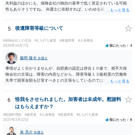
失利益のほかにも、保険会社の独自の基準で低く算定されている可能
性もありそうですね。 弁護士に依頼すれば、いわゆる裁判基準程度の
増額が期待できると思います。
5
後遺障害等級について
#保険会社との交渉
#むち打ち被害
#後遺障害
#人身事故
2020年10月7日
役にたった
4
藤岡 隆夫
弁護士
事情がよく分かりませんが、自賠責の認定は併合１０級で、相手方保
険会社の主張は、障害の内容などから、障害等級１３級程度の労働喪
失率で損害金額を計算すべきとの主張をしているのではないでしょう
か。 こちらの弁護士の責任ではなく、相手保険会社の姿勢が原因です
ので、弁護士を交代しても状況は変わらないでしょう。今の弁護士と
十分に打ち合わせをすることが重要だと思います。
6
怪我をさせられました。加害者は未成年。慰謝料
はもらえますか？
#慰謝料増額
#被害者
#人身事故
#後遺障害
#むち打ち被害
2025年3月22日
役にたった
8
泉 亮介
弁護士