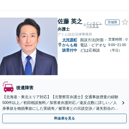
佐藤 英之
宮城県
インタビュ
ーを見る
弁護士
アトム仙台法律事務所
営業時間：0
大河原町
面談方法(対面・
からも相
電話・ビデオな
9:00~21:00
談受付中
ど)は応相談
（平日）
後遺障害
【北海道・東北エリア対応】【元警察官弁護士】交通事故捜査の経験
500件以上／初回相談無料／加害者弁護対応／違反点数に詳しい／人
身事故を物損事故にした実績有／被害者との示談交渉／過失割合の交
渉／弁護士費用特約／交通事故を起こしてしまった方／
料金表を見る