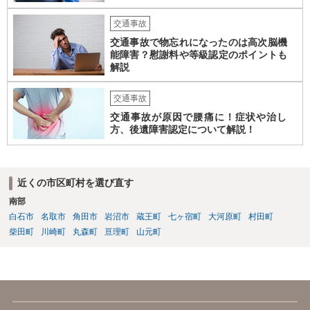
交通事故
交通事故で物忘れになったのは高次脳機
能障害？慰謝料や等級認定のポイントも
解説
交通事故
交通事故が原因で腰痛に！症状や治し
方、後遺障害認定について解説！
近くの市区町村を選び直す
南部
白石市
名取市
角田市
岩沼市
蔵王町
七ヶ宿町
大河原町
村田町
柴田町
川崎町
丸森町
亘理町
山元町