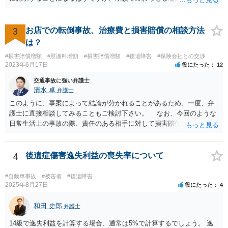
は譲歩させられることが多いように思います。 LAC基準の弁護士さん
ならほとんど充足できるか多くが返ってくるイメージなので頼むのも
いいかなと思うのですが。 →LAC基準でもそうかもしれませんし、交
3
お店での転倒事故、治療費と損害賠償の相談方法
通事故事案ではより定額の費用としている法律事務所も多いように思
は？
います。費用面も含めて、弁護士さんを検討してみるとよいかもしれ
#損害賠償増額
#慰謝料増額
#損害賠償増額
#後遺障害
#保険会社との交渉
ませんね。 かなり具体的な話も多くなっているので、法律事務所に問
2023年6月17日
役にたった
12
い合わせてみるとよいと思います。
交通事故に強い弁護士
清水 卓
弁護士
このように、事案によって結論が分かれることがあるため、一度、弁
護士に直接相談してみることもご検討下さい。 なお、今回のような
日常生活上の事故の際、責任のある相手に対して損害賠償請求する際
の弁護士費用がご加入の保険から出る特約が付いている場合がありま
す（ご自宅の火災保険や自動車の任意保険等を確認してみて下さい。
加入したつもりがなくても、確認してみたら付いていたということが
4
後遺症傷害逸失利益の喪失率について
ありますので）。
#自動車事故
#被害者
#後遺障害
2025年8月27日
役にたった
4
和田 史郎
弁護士
14級で逸失利益を計算する場合、通常は5%で計算するでしょう。 逸