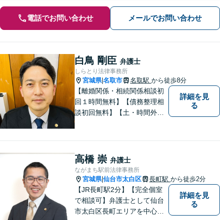
電話でお問い合わせ
メールでお問い合わせ
白鳥 剛臣
弁護士
しらとり法律事務所
宮城県
名取市
名取駅
から徒歩8分
|
【離婚関係・相続関係相談初
詳細を見
回１時間無料】【債務整理相
る
談初回無料】【土・時間外応
相談】【駐車場あり】【法テ
ラス利用可】 かかりつけの
弁護士を見つけておきません
か？
高橋 崇
弁護士
ながまち駅前法律事務所
宮城県
仙台市太白区
長町駅
から徒歩2分
|
【JR長町駅2分】【完全個室
詳細を見
で相談可】弁護士として仙台
る
市太白区長町エリアを中心