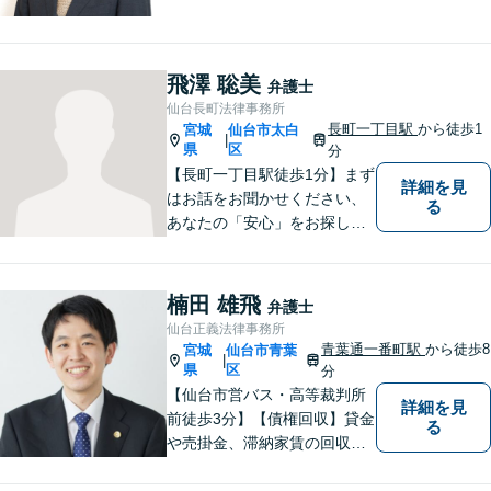
に、地域の皆さま・事業主さ
まのご不安やお悩み事を解決
するためのサポートをさせて
いただきます。 親身になって
飛澤 聡美
弁護士
お話を聴かせていただきます
仙台長町法律事務所
ので、お気軽にご相談くださ
長町一丁目駅
から徒歩1
宮城
仙台市太白
|
い。
県
区
分
【長町一丁目駅徒歩1分】まず
詳細を見
はお話をお聞かせください、
る
あなたの「安心」をお探しし
ます。些細なことでも気軽に
お話に来ていただいて大丈夫
です。解決のためのお手伝い
楠田 雄飛
弁護士
をいたしますので、悩んでい
仙台正義法律事務所
らっしゃることをお聞かせく
青葉通一番町駅
から徒歩8
宮城
仙台市青葉
|
ださい。
県
区
分
【仙台市営バス・高等裁判所
詳細を見
前徒歩3分】【債権回収】貸金
る
や売掛金、滞納家賃の回収な
らお任せください【離婚】不
倫慰謝料の請求を受けた方の