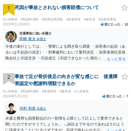
す。
1
死因が事故とされない損害賠償について
#人身事故
#慰謝料増額
#損害賠償増額
#後遺障害
#被害者
#自動車事故
2023年11月28日
役にたった
12
交通事故に強い弁護士
髙橋 俊太
弁護士
今後の進行としては、 ・警察による聞き取り調査 ・加害者の起訴（あ
るいは不起訴の決定） ・刑事裁判において量刑決定 ・加害者側任意保
険会社と示談交渉 ・示談成立（示談できなかった場合は裁判） となり
ます。なお、警察では、お母様の生前のご様子やご遺族の被害感情、
加害者に対する処罰感情など尋ねられるはずですので、率直にお答え
になるとよいと思います。
2
事故で足が骨折後足の向きが変な感じに 後遺障
害認定や慰謝料増額できるか
#人身事故
#慰謝料増額
#後遺障害
#被害者
#人身事故
2024年5月12日
役にたった
7
河村 和貴
弁護士
弁護士費用も損害額合計の一割増を上限として計上して要求できると
聞いたのですがそうでしょうか。 →訴訟までやるのであればそのよう
に請求することになるはずですが、示談で終わらせる場合には、そこ