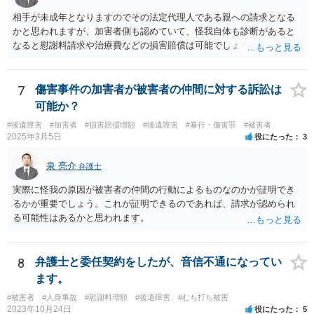
相手が未成年となりますのでその法定代理人である親への請求となる
かと思われますが、加害者側も認めていて、怪我自体も診断があると
なると慰謝料請求や治療費などの損害賠償は可能でしょう。 整骨院へ
の通院は医師からの指示がない場合は治療に必要な通院と評価されな
い場合が多いです。 また、保険会社から提案される金額は低めに出さ
れることも多いため、その交渉のために弁護士を入れるということも
7
傷害事件の加害者が被害者の仲間に対する訴訟は
考えられるかと思われます。
可能か？
#後遺障害
#加害者
#損害賠償増額
#後遺障害
#暴行・傷害罪
#被害者
2025年3月5日
役にたった
3
泉 亮介
弁護士
実際に怪我の原因が被害者の仲間の行動によるものなのかが証明でき
るかが重要でしょう。これが証明できるのであれば、請求が認められ
る可能性はあるかと思われます。
8
弁護士と委任契約をしたが、音信不通になってい
ます。
#被害者
#人身事故
#慰謝料増額
#後遺障害
#むち打ち被害
2023年10月24日
役にたった
5