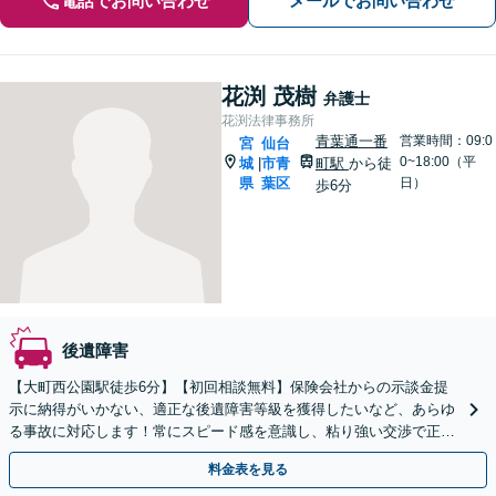
電話でお問い合わせ
メールでお問い合わせ
花渕 茂樹
弁護士
花渕法律事務所
青葉通一番
営業時間：09:0
宮
仙台
0~18:00（平
城
市青
町駅
から徒
|
県
葉区
日）
歩6分
後遺障害
【大町西公園駅徒歩6分】【初回相談無料】保険会社からの示談金提
示に納得がいかない、適正な後遺障害等級を獲得したいなど、あらゆ
る事故に対応します！常にスピード感を意識し、粘り強い交渉で正当
な賠償金の獲得をサポート【電話・メール・WEB相談可】
料金表を見る