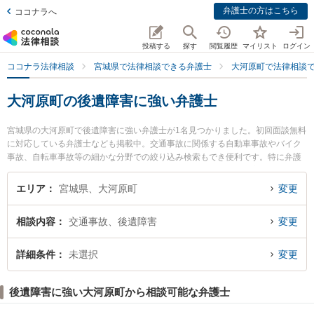
弁護士の方はこちら
ココナラへ
投稿する
探す
閲覧履歴
マイリスト
ログイン
ココナラ法律相談
宮城県で法律相談できる弁護士
大河原町で法律相談
大河原町の後遺障害に強い弁護士
宮城県の大河原町で後遺障害に強い弁護士が1名見つかりました。初回面談無料
に対応している弁護士なども掲載中。交通事故に関係する自動車事故やバイク
事故、自転車事故等の細かな分野での絞り込み検索もでき便利です。特に弁護
士法人菅原・佐々木法律事務所 仙南事務所の田中 俊男弁護士のプロフィール情
報や弁護士費用、強みなどが注目されています。『大河原町で土日や夜間に発
エリア
宮城県、大河原町
変更
生した後遺障害のトラブルを今すぐに弁護士に相談したい』『後遺障害のトラ
ブル解決の実績豊富な近くの弁護士を検索したい』『初回相談無料で後遺障害
相談内容
交通事故、後遺障害
変更
を法律相談できる大河原町内の弁護士に相談予約したい』などでお困りの相談
者さんにおすすめです。
詳細条件
未選択
変更
後遺障害に強い大河原町から相談可能な弁護士