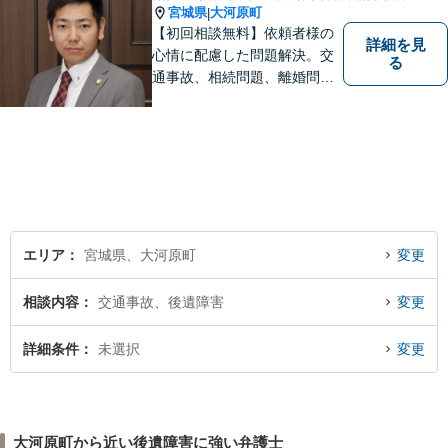
宮城県
大河原町
|
【初回相談無料】依頼者様の
詳細を見
心情に配慮した問題解決。交
る
通事故、相続問題、離婚問題
等のご依頼に迅速対応！各分
野に精通する弁護士が多数在
籍。お困りの方はお気軽にご
相談ください。【大河原フォ
ルテ内】
エリア
宮城県、大河原町
変更
相談内容
交通事故、後遺障害
変更
詳細条件
未選択
変更
大河原町から近い後遺障害に強い弁護士