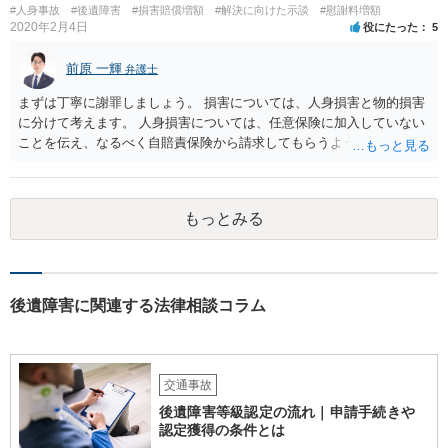
#人身事故
#後遺障害
#損害賠償増額
#解決に向けた示談
#慰謝料増額
2020年2月4日
役にたった
5
前原 一輝
弁護士
まずは丁寧に謝罪しましょう。 損害については、人身損害と物的損害
に分けて考えます。 人身損害については、任意保険に加入していない
ことを伝え、なるべく自賠責保険から請求してもらうようお願いして
ください。 また、治療については、健康保険を使ってもらうようにお
願いしてください。 物的損害については、請求の根拠を精査する必要
があり、写真や見積書を送ってもらい、請求金額が正当化をちゃんと
もっとみる
チェックする必要があります。 相談者様の資力がどれだけあるのかは
分かりませんが、資力に応じた対応をして行くほかありません。 訴訟
にならないようにするには、被害者の納得するような金額を提示する
しかありません。ご相談者様の誠意が伝わっているかや、 被害者のキ
ャラクターの問題もあるので、どうすればよいのかという正解はあり
後遺障害に関連する法律相談コラム
ません。どのように対応しても、訴訟に持っていく人もいます。 一人
で交渉をすることは相当大変だと思うので、弁護士に面談のうえ、場
合によっては交渉を任せた方がいいかもしれません。
交通事故
後遺障害等級認定の流れ｜申請手続きや
認定獲得の条件とは