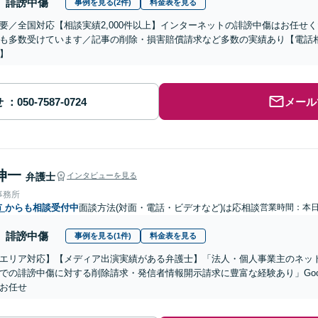
誹謗中傷
事例を見る(2件)
料金表を見る
要／全国対応【相談実績2,000件以上】インターネットの誹謗中傷はお任せ
も多数受けています／記事の削除・損害賠償請求など多数の実績あり【電話
】
せ
メール
伸一
弁護士
インタビューを見る
事務所
市
からも相談受付中
面談方法(対面・電話・ビデオなど)は応相談
営業時間：本
誹謗中傷
事例を見る(1件)
料金表を見る
エリア対応】【メディア出演実績がある弁護士】「法人・個人事業主のネット
での誹謗中傷に対する削除請求・発信者情報開示請求に豊富な経験あり」Goo
お任せ