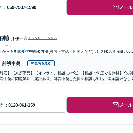
せ
メール
祐輔
弁護士
インタビューを見る
人エッグ
市
からも相談受付中
面談方法(対面・電話・ビデオなど)は応相談
営業時間：00:
誹謗中傷
料金表を見る
対応】【来所不要】【オンライン相談に特化】【相談は何度でも無料】Xの
謗中傷の問題解決に定評あり。誹謗中傷した側の相談も対応。開示請求なし
せ
メール