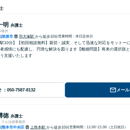
士
一明
弁護士
事務所
県
筑後市
羽犬塚駅
から徒歩10分
営業時間：本日定休日
|
駅10分】【初回相談無料】親切・誠実、そして迅速な対応をモットー
者感情にも配慮し、円滑な解決を図ります【離婚問題】将来の選択肢と
う支援いたします
せ
メール
博徳
弁護士
トラル法律事務所
県
熊本市中央区
上熊本駅
から徒歩10分
営業時間：11:00~21:00（土日祝日）
|