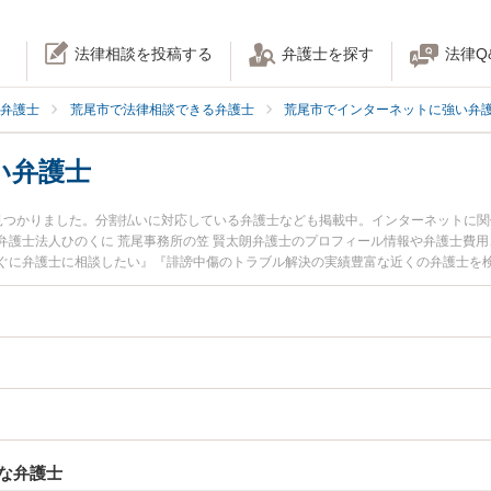
法律相談を投稿する
弁護士を探す
法律Q
弁護士
荒尾市で法律相談できる弁護士
荒尾市でインターネットに強い弁
い弁護士
見つかりました。分割払いに対応している弁護士なども掲載中。インターネットに
弁護士法人ひのくに 荒尾事務所の笠 賢太朗弁護士のプロフィール情報や弁護士費
ぐに弁護士に相談したい』『誹謗中傷のトラブル解決の実績豊富な近くの弁護士を
などでお困りの相談者さんにおすすめです。
な弁護士