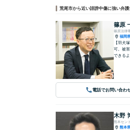
荒尾市から近い誹謗中傷に強い弁護
篠原 
篠原法律
福岡
【羽犬塚
可。被害
できるよ
電話でお問い合わ
木野 
熊本セン
熊本