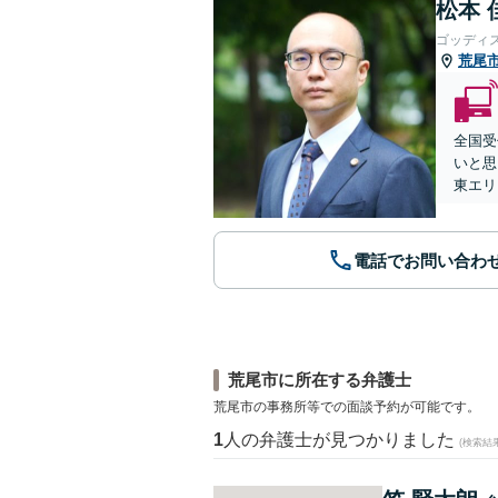
松本 
ゴッディ
荒尾
全国受
いと思
東エリ
電話でお問い合わ
荒尾市に所在する弁護士
荒尾市の事務所等での面談予約が可能です。
1
人の弁護士が見つかりました
(検索結