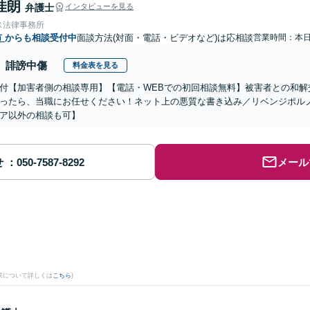
佳朗
弁護士
インタビューを見る
ス法律事務所
市
からも相談受付中
面談方法(対面・電話・ビデオなど)は応相談
営業時間：本
誹謗中傷
料金表を見る
付【加害者側の相談専用】【電話・WEBでの初回相談無料】被害者との和解
ったら、当職にお任せください！ネット上の悪質な書き込み／リベンジポル
ア以外の相談も可】
せ
メール
果について詳しくは
こちら
)