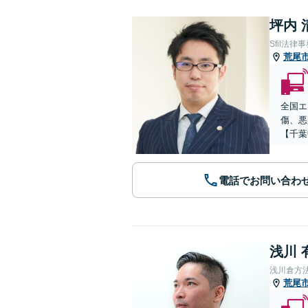
坪内 
Sfil法律
荒尾
全国エ
傷、悪
【千葉
電話でお問い合わ
浅川 
浅川倉方
荒尾