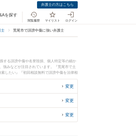
弁護士の方はこちら
&Aを探す
閲覧履歴
マイリスト
ログイン
護士
荒尾市で誹謗中傷に強い弁護士
関係する誹謗中傷や名誉毀損、個人特定等の細か
用、強みなどが注目されています。『荒尾市で土
検索したい』『初回相談無料で誹謗中傷を法律相
変更
変更
変更