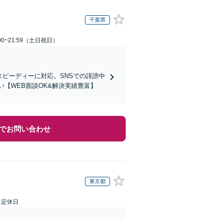
千葉県
00~21:59（土日祝日）
スピーディーに対応。SNSでの誹謗中
【WEB面談OK&解決実績豊富】
でお問い合わせ
東京都
日定休日