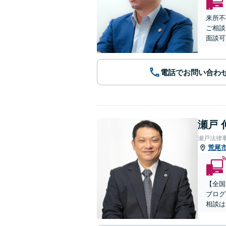
来所不
ご相談
面談可
電話でお問い合わ
瀬戸 
瀬戸法律
荒尾
【全国
ブログ
相談は