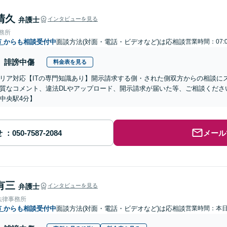
清久
弁護士
インタビューを見る
事務所
市
からも相談受付中
面談方法(対面・電話・ビデオなど)は応相談
営業時間：07:
誹謗中傷
料金表を見る
リア対応【ITの専門知識あり】開示請求する側・された側双方からの相談に
質なコメント、違法DLやアップロード、開示請求が届いた等、ご相談ください
中央駅4分】
せ
メール
有三
弁護士
インタビューを見る
法律事務所
市
からも相談受付中
面談方法(対面・電話・ビデオなど)は応相談
営業時間：本