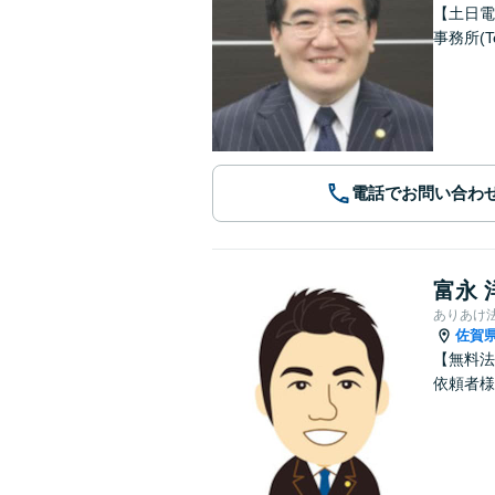
【土日電
事務所(T
電話でお問い合わ
富永 
ありあけ
佐賀
【無料法
依頼者様