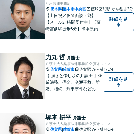
ら遺言書までトータルサポー
河津法律事務所
ト【JR熊本駅から徒歩1分】
熊本県
熊本市中央区
藤崎宮前駅
から徒歩3分
|
【土日祝／夜間面談可能】
詳細を見
【メール24時間受付中】【藤
る
崎宮前駅徒歩3分】熊本県内及
び周辺地域から法律相談受付
中です。交通事故・男女関係
等の問題から、刑事、経営者
の方の契約関係トラブルまで
力丸 哲
弁護士
幅広くご相談いただいており
弁護士法人桑原法律事務所 佐賀オフィス
ます。お気軽にご相談くださ
佐賀県
佐賀市
佐賀駅
から徒歩1分
|
い。
【 強さと優しさの弁護士 】企
詳細を見
業法務、借金、交通事故、離
る
婚、相続、刑事事件などのご
相談を承っております。まず
はお気軽にご相談ください。
チーム体制による迅速で最適
なリーガルサービスを提供い
塚本 耕平
弁護士
たします。
弁護士法人桑原法律事務所 佐賀オフィス
佐賀県
佐賀市
佐賀駅
から徒歩1分
|