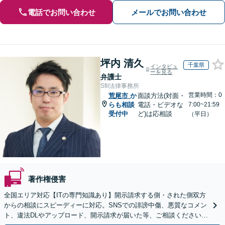
電話でお問い合わせ
メールでお問い合わせ
坪内 清久
千葉県
インタビュ
ーを見る
弁護士
Sfil法律事務所
営業時間：0
荒尾市
か
面談方法(対面・
らも相談
電話・ビデオな
7:00~21:59
受付中
ど)は応相談
（平日）
著作権侵害
全国エリア対応【ITの専門知識あり】開示請求する側・された側双方
からの相談にスピーディーに対応。SNSでの誹謗中傷、悪質なコメン
ト、違法DLやアップロード、開示請求が届いた等、ご相談ください