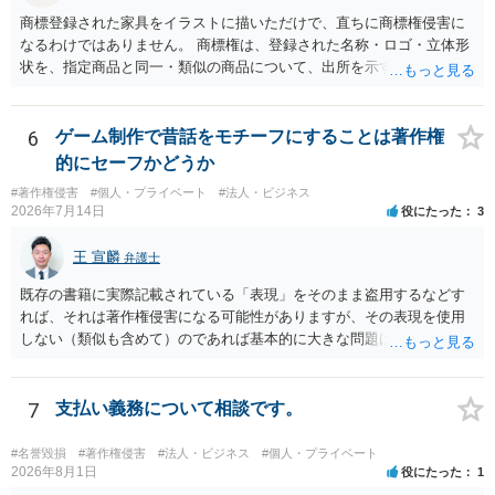
商標登録された家具をイラストに描いただけで、直ちに商標権侵害に
なるわけではありません。 商標権は、登録された名称・ロゴ・立体形
状を、指定商品と同一・類似の商品について、出所を示す表示として
使用した場合に問題となります。したがって、家具を作品の題材とし
て描くにとどまる場合は、通常、商標権侵害にはなりにくいと考えら
れます。 ただし、家具名や特徴的な形状を商品名・広告に大きく表示
6
ゲーム制作で昔話をモチーフにすることは著作権
し、公式商品やライセンス商品と誤認させる販売方法であれば、商標
的にセーフかどうか
権や不正競争防止法上の問題が生じ得ます。家具のデザインに著作権
#著作権侵害
#個人・プライベート
#法人・ビジネス
が認められる場合は、著作権も別途問題となります。 無料のSNS投稿
2026年7月14日
役にたった
3
やプレゼントでも、著作権侵害は成立し得ます。商標権については、
有料か無料かよりも、商標として使用しているかが重要です。 また、
王 宣麟
弁護士
日本の商標権は原則として日本国内にのみ効力を持ちます。外国で販
売する場合は、販売国の商標・意匠等を確認する必要があります。 他
既存の書籍に実際記載されている「表現」をそのまま盗用するなどす
の作家の例は、許諾を得ている、権利が消滅している、侵害に当たら
れば、それは著作権侵害になる可能性がありますが、その表現を使用
ない、又は単に権利行使されていないなど、様々な可能性がありま
しない（類似も含めて）のであれば基本的に大きな問題は生じないか
す。他人が販売していることだけでは、適法とは判断できません。
と思います。 著作権が守るのは「アイデア」ではなく「具体的な表
現」であり、昔話の大筋や設定の骨子だけを使うのは、一般にアイデ
ア利用の範囲です。 一方で、特定の作品の文章をそのまま使うことは
7
支払い義務について相談です。
もちろん、表現の選び方や展開が「その作品の本質的特徴を直接感得
できる」レベルだと、翻案や二次的著作物の問題が出ますのでこの点
#名誉毀損
#著作権侵害
#法人・ビジネス
#個人・プライベート
はご留意ください。
2026年8月1日
役にたった
1