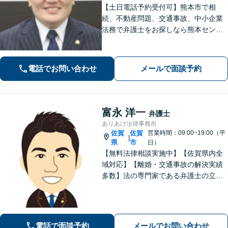
【土日電話予約受付可】熊本市で相
続、不動産問題、交通事故、中小企業
法務で弁護士をお探しなら熊本セント
ラル法律事務所(Tel: 096-288-2193)
へ。【LINE公式アカウント24時間予約
受付可】【休日・夜間相談可】
電話でお問い合わせ
メールで面談予約
富永 洋一
弁護士
ありあけ法律事務所
佐賀
佐賀
営業時間：09:00~19:00（平
|
県
市
日）
【無料法律相談実施中】【佐賀県内全
域対応】【離婚・交通事故の解決実績
多数】法の専門家である弁護士の立場
から、依頼者様にとって最も利益とな
ることを第一に考えます。
電話で面談予約
メールでお問い合わせ