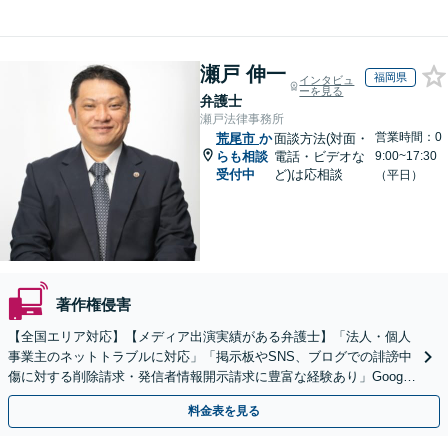
瀬戸 伸一
福岡県
インタビュ
ーを見る
弁護士
瀬戸法律事務所
営業時間：0
荒尾市
か
面談方法(対面・
らも相談
電話・ビデオな
9:00~17:30
受付中
ど)は応相談
（平日）
著作権侵害
【全国エリア対応】【メディア出演実績がある弁護士】「法人・個人
事業主のネットトラブルに対応」「掲示板やSNS、ブログでの誹謗中
傷に対する削除請求・発信者情報開示請求に豊富な経験あり」Google
口コミの削除請求・賠償請求のご相談はお任せ
料金表を見る