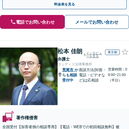
【WEB面談OK&解決実績豊富】【千葉中央駅4分】
料金表を見る
電話でお問い合わせ
メールでお問い合わせ
松本 佳朗
東京都
インタビュ
ーを見る
弁護士
ゴッディス法律事務所
営業時間：0
荒尾市
か
面談方法(対面・
らも相談
電話・ビデオな
9:00~21:00
受付中
ど)は応相談
（平日）
著作権侵害
全国受付【加害者側の相談専用】【電話・WEBでの初回相談無料】被