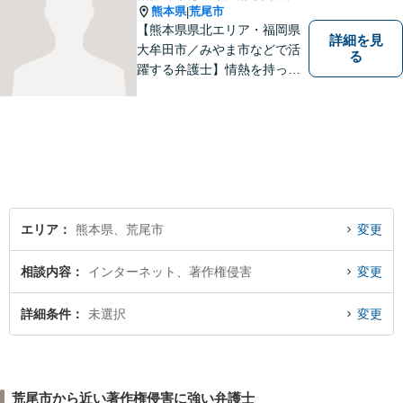
熊本県
荒尾市
|
【熊本県県北エリア・福岡県
詳細を見
大牟田市／みやま市などで活
る
躍する弁護士】情熱を持って
依頼者のために全力を尽くす
ことをモットーに、皆様の問
題に1つ1つ丁寧に取り組みま
す。離婚 、相続、交通事故、
企業法務など幅広いお困りご
とに対応可能です！
エリア
熊本県、荒尾市
変更
相談内容
インターネット、著作権侵害
変更
詳細条件
未選択
変更
荒尾市から近い著作権侵害に強い弁護士