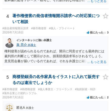
教科書の図をトレース・模写し、その創作的な特徴が残っていれば、
ても、その権利は当該部分に限られ、ご相談者の写真や文章等を制作
完全一致でなくても複製・翻案に当たる可能性があります。非営利で
実績として掲載する権限まで当然に生じるものではありません。 もっ
も、SNSへの公開は私的使用には当たりません。 ② 出典を記載するだ
とも、契約書がなくても、見積書、メール、利用規約等に実績掲載へ
けでは、適法な引用にはなりません。自分の説明や批評が主で、図が
4
著作権侵害の発信者情報開示請求への対応策につ
の同意があれば別です。また、単に制作を担当した事実を記載した
その説明に必要な従たる資料であること、引用部分が明確に区別さ
り、公開中のサイトへリンクしたりする行為まで当然に禁止できると
いて相談
れ、必要な範囲に限られていることなどが必要です。勉強ノートの教
は限りません。 人物写真については、通常のSNSへの無断掲載と同
#発信者情報開示請求
#著作権侵害
#個人・プライベート
材として図そのものを中心的に掲載する場合、引用と認められにくい
様、掲載目的、態様、必要性、本人の特定可能性等から判断されま
2026年7月16日
役にたった
3
でしょう。 文章についても、単に所々表現を変えただけで適法になる
す。営業目的であり、本人も掲載を拒否していることは、違法性を認
とは限りません。医学上の事実を理解したうえで、ご自身の表現と構
インターネットに強い弁護士
める方向の事情となりますが、自動的に肖像権侵害となるわけではあ
成でまとめる必要があります。 安全にSNSで公開するには、教科書の
泉 亮介
弁護士
りません。 まず、見積書、メール、チャット、デザイナーの利用規約
図をトレース・模写した部分は掲載せず、人体の構造という事実を基
を確認したうえで、「提供素材及びこれを含む画面の複製・SNS掲載
権利侵害が認められるものであれば、開示に同意せずとも最終的には
に、自分で構図や表現を工夫して作図する方法が考えられます。ま
を許諾しない」と書面で明確に通知することをお勧めします。すでに
裁判所の判断として開示がされ、損害賠償請求等がされるでしょう。
た、改変・SNS掲載が認められたオープンライセンス素材を、利用条
掲載された場合は、URL、掲載日時、画面を保存してから削除を求め
意見照会書が届いているのであれば、それを弁護士に確認してもらっ
件に従って使う方法もあります。トレースした図を残したい場合は、
てください。
た上で、アドバイスをうけ、必要であれば弁護士に依頼をされると良
自分だけの学習用にとどめるのが安全です。
いかと思われます。
5
商標登録済の名作家具をイラストに入れて販売す
るのは違法でしょうか
#著作権侵害
#商標権侵害
#個人事業主・フリーランス
#知的財産・特許
#海外企業との契約トラブル
2026年7月16日
役にたった
2
匿名A
弁護士