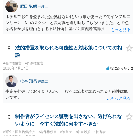
肥田 弘昭
弁護士
ホテルでお金を盗まれた(証拠はない)という事があったのでインフルエ
ンサーにLINEのスクショと顔写真を送り晒してもらいました。との点
は名誉棄損を理由とする不法行為に基づく損害賠償請求（共同不法行
為）の対象となるかと思います。但し、慰謝料額としては、「その後
その人が会社を経営しているようで仕事が飛んだとのことでその分の
賠償金と8人分の従業員の年間利益を請求すると言われています。」で
8
法的措置を取られる可能性と対応策についての相
の計算がすべて損害とならないかと思いますので、損害額で争っても
談
良いかと思います。ご参考にしてください。
#著作権侵害
#肖像権侵害
2026年7月17日
役にたった
2
松本 翔馬
弁護士
事案を把握しておりませんが、一般的に請求が認められる可能性は低
いです。
9
制作者がライセンス証明を出さない。逃げられな
いように、今すぐ法的に何をすべきか
#訴訟・損害賠償請求
#著作権侵害
#被害者
#名誉毀損
#被害者