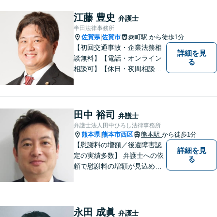
用】証拠集めから手厚くサポ
ート。企業からのご相談も承
江藤 豊史
弁護士
ります【交通事故】弁護士費
半田法律事務所
用特約の利用可【夜間・休日
佐賀県
佐賀市
麹町駅
から徒歩1分
|
面談可】
【初回交通事故・企業法務相
詳細を見
談無料】【電話・オンライン
る
相談可】【休日・夜間相談
可】適正・迅速、そして親身
なサービスの提供を心がけて
います。
田中 裕司
弁護士
弁護士法人田中ひろし法律事務所
熊本県
熊本市西区
熊本駅
から徒歩1分
|
【慰謝料の増額／後遺障害認
詳細を見
定の実績多数】 弁護士への依
る
頼で慰謝料の増額が見込めま
す【破産・任意整理・個人再
生に対応】ご希望に沿った債
務整理をご提案【遺産相続の
ノウハウ多数】相続手続きか
永田 成眞
弁護士