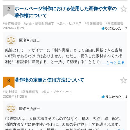
推測できる」という点は、裁判で争われた場合に「専ら顧客吸引力の
利用を目的とする」と判断される余地を残すため、一定の注意が必要
2
ホームページ制作における使用した画像や文章の
です。 また、広告収益の有無は、侵害判断に一定の影響を与える可能
著作権について
性がありますが、決定的要因ではありません。 パブリシティ権侵害の
#著作権侵害
#訴訟・損害賠償請求
#法人・ビジネス
#肖像権侵害
#商標権侵害
成否は、主に「専ら顧客吸引力の利用を目的とするか」という点で判
2026年7月29日
役にたった
2
断されます。広告収益があることは「商業的目的」を強く示す要素で
すが、それだけで直ちに侵害となるわけではありません。完全無償・
匿名A
弁護士
非営利であれば「表現の自由」「創作物」としての側面が強く評価さ
れる可能性があります。一方、広告収益がある場合は「商業利用」と
結論として、デザイナーに「制作実績」として自由に掲載できる当然
しての色彩が強まり、リスクが高まる可能性があります。 公開前に変
の権利があるわけではありません。ただし、提供した素材すべての権
更・確認しておく事項については、公開の場でアドバイスするにも限
利がご相談者に帰属する、と一括して整理することもできません。 ご
界があるかと思うので、資料等を持参の上、弁護士に相談されること
自身が撮影・執筆した写真や文章は、創作性があれば原則としてご自
も一つかと存じます。
身が著作権者です。 他方、ブランド名、文字主体のロゴ、商品情報、
短いキャッチコピー、販売コンセプトなどは、通常、著作物には当た
3
著作物の定義と使用方法について
りません。ただし、ロゴに独自の図形やイラスト等が含まれる場合に
は、その表現部分が著作物となる可能性があります。 また、人物写真
#炎上対策
#著作権侵害
#個人・プライベート
の著作権は撮影者に、肖像に関する権利は被写体本人に帰属します
2026年7月28日
役にたった
1
（著作権法2条・17条）。 ウェブサイト全体に当然に著作権が生じる
わけではありません。デザイナーが独自に制作したイラストやバナー
匿名A
弁護士
等は別として、一般的なレイアウトや配色、依頼者から提供された素
① 解剖図は、人体の構造そのものではなく、構図、視点、線、配色、
材を希望に沿って配置した部分には、通常、著作物性は認められにく
強調方法などに創作性があれば、図形の著作物として保護されます。
いと考えられます。仮に具体的な画面構成の一部に創作性が認められ