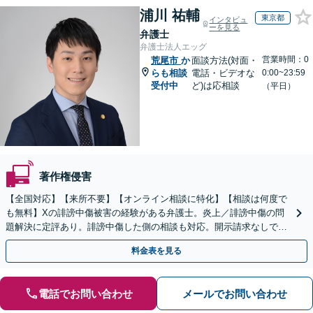
浦川 祐輔
東京都
インタビュ
ーを見る
弁護士
弁護士法人エッグ
営業時間：0
荒尾市
か
面談方法(対面・
らも相談
電話・ビデオな
0:00~23:59
受付中
ど)は応相談
（平日）
著作権侵害
【全国対応】【来所不要】【オンライン相談に特化】【相談は何度で
も無料】Xの誹謗中傷被害の経験がある弁護士。炎上／誹謗中傷の問
題解決に定評あり。誹謗中傷した側の相談も対応。開示請求なしで本
人の特定ができる場合もあり。
料金表を見る
電話でお問い合わせ
メールでお問い合わせ