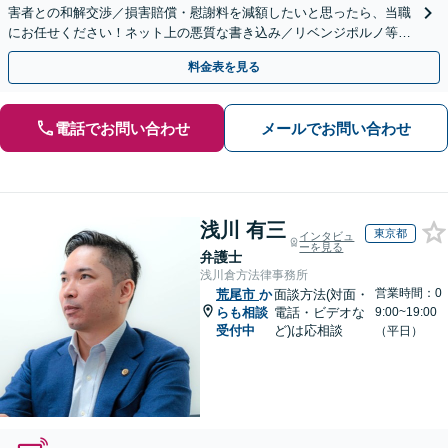
害者との和解交渉／損害賠償・慰謝料を減額したいと思ったら、当職
にお任せください！ネット上の悪質な書き込み／リベンジポルノ等、
代表弁護士が最後まで対応【関東エリア以外の相談も可】
料金表を見る
電話でお問い合わせ
メールでお問い合わせ
浅川 有三
東京都
インタビュ
ーを見る
弁護士
浅川倉方法律事務所
営業時間：0
荒尾市
か
面談方法(対面・
らも相談
電話・ビデオな
9:00~19:00
受付中
ど)は応相談
（平日）