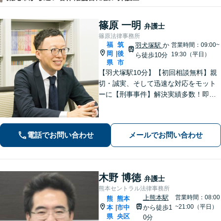
篠原 一明
弁護士
篠原法律事務所
福
筑
羽犬塚駅
か
営業時間：09:00~
岡
後
|
19:30（平日）
ら徒歩10分
県
市
【羽犬塚駅10分】【初回相談無料】親
切・誠実、そして迅速な対応をモット
ーに【刑事事件】解決実績多数！即時
接見可。被害者感情にも配慮し、円滑
な解決を図ります【離婚問題】将来の
選択肢と法的権利を明確にし、納得の
電話でお問い合わせ
メールでお問い合わせ
いく決断ができるよう支援いたします
木野 博徳
弁護士
熊本セントラル法律事務所
上熊本駅
営業時間：08:00
熊
熊本
~21:00（平日）
本
市中
から徒歩1
|
県
央区
0分