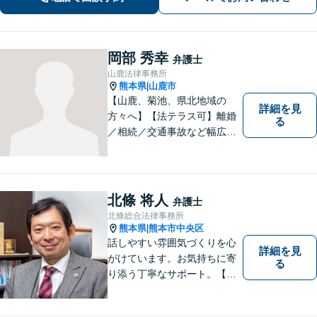
岡部 秀幸
弁護士
山鹿法律事務所
熊本県
山鹿市
|
【山鹿、菊池、県北地域の
詳細を見
方々へ】【法テラス可】離婚
る
／相続／交通事故など幅広く
対応◎新しく生まれ変わった
「山鹿法律事務所」は、いっ
そう地域に法的サービスを提
供してまいります。お気軽に
北條 将人
弁護士
ご相談を！
北條総合法律事務所
熊本県
熊本市中央区
|
話しやすい雰囲気づくりを心
詳細を見
がけています。お気持ちに寄
る
り添う丁寧なサポート。【借
金・債務整理】将来を見据え
た最善策をご提案【労働・雇