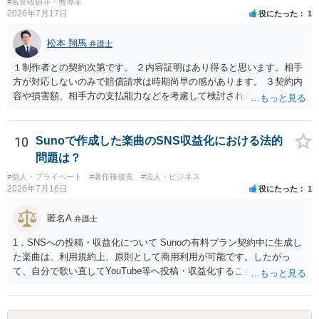
#名誉毀損罪・侮辱罪
2026年7月17日
役にたった
1
松本 翔馬
弁護士
１制作者との契約次第です。 ２内容証明はあり得ると思います。相手
方が対応しないのみで賠償請求は時期尚早の感があります。 ３契約内
容や損害額、相手方の支払能力などを考慮して検討されるとよいでし
ょう ４損害賠償請求が考えられます。調査費用や弁護士費用も含め請
求する場合もありますが、認められるのはごく一部です。 ５事案の詳
細な検討が必要です。遅延損害金の発生なども確認するとよいでしょ
10
Sunoで作成した楽曲のSNS収益化における法的
う。 ６弁護士に窓口を一本化して、直接連絡を避けることも方法の一
問題は？
つです。
#個人・プライベート
#著作権侵害
#法人・ビジネス
2026年7月16日
役にたった
1
匿名A
弁護士
1．SNSへの投稿・収益化について Sunoの有料プラン契約中に生成し
た楽曲は、利用規約上、原則として商用利用が可能です。したがっ
て、自分で歌い直してYouTube等へ投稿・収益化することも、通常は
可能と考えられます。ただし、生成時点のプランと最新の利用規約は
確認してください。 2．メロディーや伴奏の使用について AIボーカル
を自分の歌声に差し替えても、メロディーや伴奏を使用する以上、Su