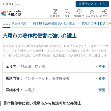
弁護士の方はこちら
ココナラへ
投稿する
探す
閲覧履歴
マイリスト
ログイン
ココナラ法律相談
熊本県で法律相談できる弁護士
荒尾市で法律相談で
荒尾市の著作権侵害に強い弁護士
熊本県の荒尾市で著作権侵害に強い弁護士が1名見つかりました。分割払いに対
応している弁護士なども掲載中。インターネットに関係する誹謗中傷や名誉毀
損、個人特定等の細かな分野での絞り込み検索もでき便利です。特に弁護士法
人ひのくに 荒尾事務所の笠 賢太朗弁護士のプロフィール情報や弁護士費用、強
みなどが注目されています。『荒尾市で土日や夜間に発生した著作権侵害のト
エリア
熊本県、荒尾市
変更
ラブルを今すぐに弁護士に相談したい』『著作権侵害のトラブル解決の実績豊
富な近くの弁護士を検索したい』『初回相談無料で著作権侵害を法律相談でき
相談内容
インターネット、著作権侵害
変更
る荒尾市内の弁護士に相談予約したい』などでお困りの相談者さんにおすすめ
です。
詳細条件
未選択
変更
著作権侵害に強い荒尾市から相談可能な弁護士