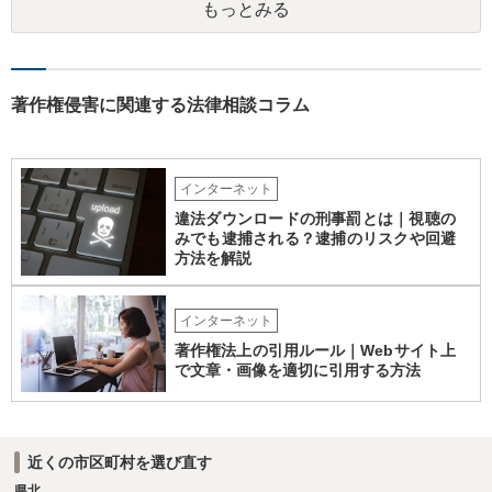
もっとみる
noの規約が適用されます。有料プランで適法に生成したものであれ
ば、原則として使用可能です。 3．著作権とJASRAC登録について Su
noが商用利用を認めていても、日本法上、その楽曲に著作権が発生す
るとは限りません。AIが自動生成したメロディーや伴奏について、人
の創作的な関与が乏しい場合、著作権が認められない可能性がありま
著作権侵害に関連する法律相談コラム
す。自分で歌い直しただけで、作曲部分の著作権が発生するわけでも
ありません。 なお、自分で歌い直した歌唱については、楽曲自体に著
作権が成立するか否かとは別に、実演家としての著作隣接権が生じま
す。ただし、この権利は、Sunoが生成したメロディーや伴奏自体につ
インターネット
いて著作権を取得することを意味するものではありません。 JASRAC
違法ダウンロードの刑事罰とは｜視聴の
への登録は必須ではありません。登録を希望する場合は、自分が作
みでも逮捕される？逮捕のリスクや回避
詞、作曲、編曲等にどの程度創作的に関与したかを説明できることが
方法を解説
重要です。 4．音楽配信やライブについて SpotifyやApple Musicでの
配信、販売、ライブでの歌唱も、Sunoの規約上の商用利用条件を満た
せば、原則として可能です。ただし、配信サービスごとのAI生成音楽
インターネット
に関する規約も確認する必要があります。 5．注意点について 生成
著作権法上の引用ルール｜Webサイト上
日、有料プランの契約状況、プロンプト、修正・編集の履歴を保存し
で文章・画像を適切に引用する方法
ておくことをお勧めします。また、既存の楽曲と偶然類似する可能性
や、第三者が同じような楽曲を生成する可能性にも注意が必要です。
最終的には、個別の楽曲の制作過程と、利用時点のSuno及び配信サー
ビスの規約を確認して判断することになります。
近くの市区町村を選び直す
県北