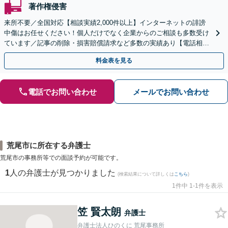
著作権侵害
来所不要／全国対応【相談実績2,000件以上】インターネットの誹謗
中傷はお任せください！個人だけでなく企業からのご相談も多数受け
ています／記事の削除・損害賠償請求など多数の実績あり【電話相談
可】【初回相談無料】【夜間休日面談可】
料金表を見る
電話でお問い合わせ
メールでお問い合わせ
荒尾市に所在する弁護士
荒尾市の事務所等での面談予約が可能です。
1
人の弁護士が見つかりました
(検索結果について詳しくは
こちら
)
1件中 1-1件を表示
笠 賢太朗
弁護士
弁護士法人ひのくに 荒尾事務所