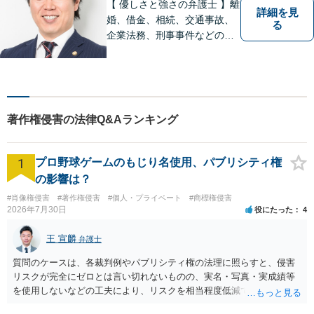
【 優しさと強さの弁護士 】離
詳細を見
婚、借金、相続、交通事故、
る
企業法務、刑事事件などのご
相談を承っております。まず
はお気軽にご相談ください。
チーム体制による迅速で最適
なリーガルサービスを提供い
たします。
著作権侵害の法律Q&Aランキング
1
プロ野球ゲームのもじり名使用、パブリシティ権
の影響は？
#肖像権侵害
#著作権侵害
#個人・プライベート
#商標権侵害
2026年7月30日
役にたった
4
王 宣麟
弁護士
質問のケースは、各裁判例やパブリシティ権の法理に照らすと、侵害
リスクが完全にゼロとは言い切れないものの、実名・写真・実成績等
を使用しないなどの工夫により、リスクを相当程度低減できる設計に
なっているかと思います。 ただし、「野球ファンであれば元の選手を