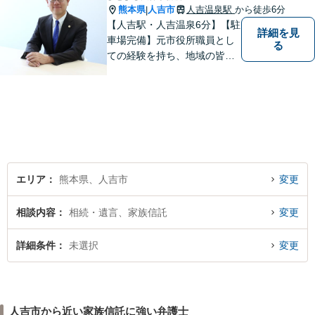
熊本県
人吉市
人吉温泉駅
から徒歩6分
|
【人吉駅・人吉温泉6分】【駐
詳細を見
車場完備】元市役所職員とし
る
ての経験を持ち、地域の皆さ
まの暮らしに近い立場で多く
の声に触れてきました。人
吉・球磨地域の方々のため、
懇切丁寧に対応し、解決を目
指します【LINE対応】
エリア
熊本県、人吉市
変更
相談内容
相続・遺言、家族信託
変更
詳細条件
未選択
変更
人吉市から近い家族信託に強い弁護士