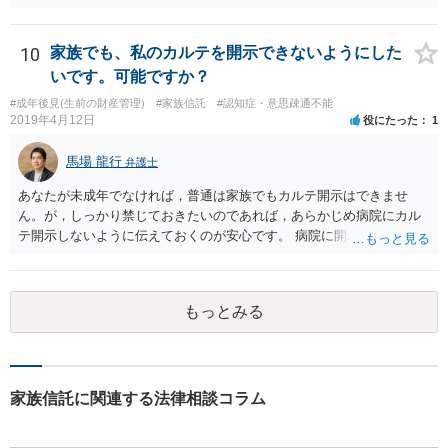
10
家族でも、私のカルテを開示できないようにした
いです。可能ですか？
#成年後見(生前の財産管理)
#家族信託
#認知症・意思疎通不能
2019年4月12日
役にたった
1
馬場 龍行
弁護士
あなたが未成年でなければ，普通は家族でもカルテ開示はできませ
ん。が，しっかり禁じておきたいのであれば，あらかじめ病院にカル
テ開示しないように伝えておくのが安心です。 病院に開示しないよう
に伝える書面を作ることはできますが，それがなくても開示はされる
可能性は低いのでコストパフォーマンスとしてはどうかなという感じ
がします。
もっとみる
家族信託に関連する法律相談コラム