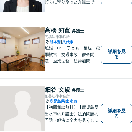
持ちに寄り添った弁護士であ
りたいと考えています。依頼
者の方のおかれた社会的状況
やお気持ちに配慮し、納得の
いく解決のサポートができま
髙橋 知寛
弁護士
すよう、一つ一つのご依頼に
髙橋法律事務所
誠実に取り組んでまいりま
熊本県
八代市
|
す。
離婚 DV 子ども 相続 犯
詳細を見
罪被害 交通事故 借金問
る
題 企業法務 法律顧問
各種法律問題取扱有 【女性
スタッフ常駐】【個室相談】
【バリアフリー】
細谷 文規
弁護士
細谷法律事務所
鹿児島県
出水市
|
【初回相談無料】【鹿児島県
詳細を見
出水市の弁護士】法的問題の
る
予防・解決に全力を尽くしま
す。