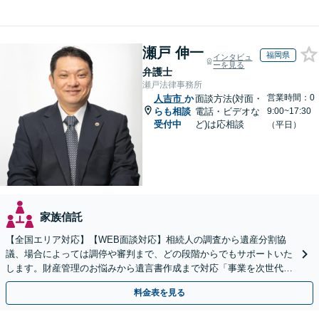
瀬戸 伸一
福岡県
インタビュ
ーを見る
弁護士
瀬戸法律事務所
営業時間：0
人吉市
か
面談方法(対面・
らも相談
電話・ビデオな
9:00~17:30
受付中
ど)は応相談
（平日）
家族信託
【全国エリア対応】【WEB面談対応】相続人の調査から遺産分割協
議、場合によっては調停や審判まで、どの段階からでもサポートいた
します。財産管理のお悩みから遺言書作成まで対応「事業を次世代に
引き継ぐ安心の事業承継をサポート」【完全個室相談】
料金表を見る