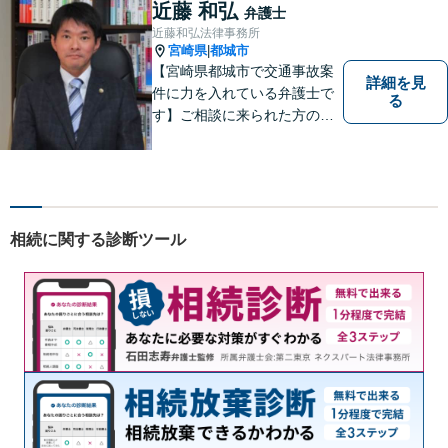
近藤 和弘
弁護士
近藤和弘法律事務所
宮崎県
都城市
|
【宮崎県都城市で交通事故案
詳細を見
件に力を入れている弁護士で
る
す】ご相談に来られた方の話
に先入観を持たずに耳を傾
け，アドバイス致します。お
引き受けした案件について
は，依頼者が希望されるベス
トな解決に至るよう最善を尽
相続に関する診断ツール
くします。お気軽にご相談く
ださい。