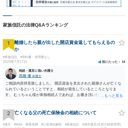
家族信託の法律Q&Aランキング
1
離婚したら親が出した開店資金返してもらえるの
か
#家族信託
#契約書・借用書なし
2020年7月17日
役にたった
18
相続・遺言に強い弁護士
髙橋 優
弁護士
ご相談内容拝見致しました。 開店資金を支出された親御さんが亡くな
られているということですと、相続が発生しているところとなりま
す。 むぅちゃん様が単独相続人であれば、お書き頂いたような方法で
ご主人に書面を書いてもらうことで対応は可能かと思います。 他にも
相続人おられるということであれば、他の相続人との協議が必要とな
るところです。 また、当該点とは別にご主人から貸付ではなく贈与で
2
亡くなる父の死亡保険金の相続について
あると主張される可能性がございます。 その場合には、貸付であるこ
とを伺わせる事情をどれだけ積み重ねることが出来るか、というとこ
#遺言
#M&A・事業承継
#口座凍結解除
#家族信託
#成年後見(生前の財産管理)