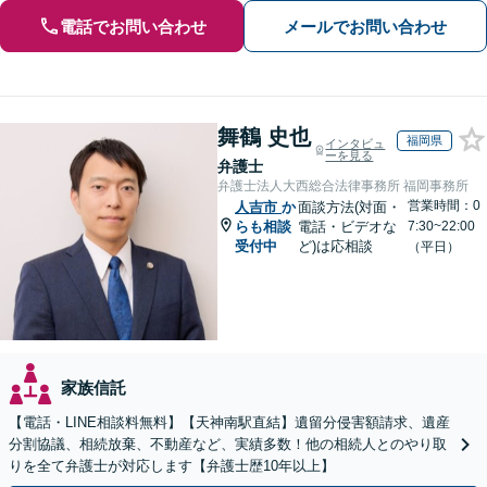
電話でお問い合わせ
メールでお問い合わせ
舞鶴 史也
福岡県
インタビュ
ーを見る
弁護士
弁護士法人大西総合法律事務所 福岡事務所
営業時間：0
人吉市
か
面談方法(対面・
らも相談
電話・ビデオな
7:30~22:00
受付中
ど)は応相談
（平日）
家族信託
【電話・LINE相談料無料】【天神南駅直結】遺留分侵害額請求、遺産
分割協議、相続放棄、不動産など、実績多数！他の相続人とのやり取
りを全て弁護士が対応します【弁護士歴10年以上】