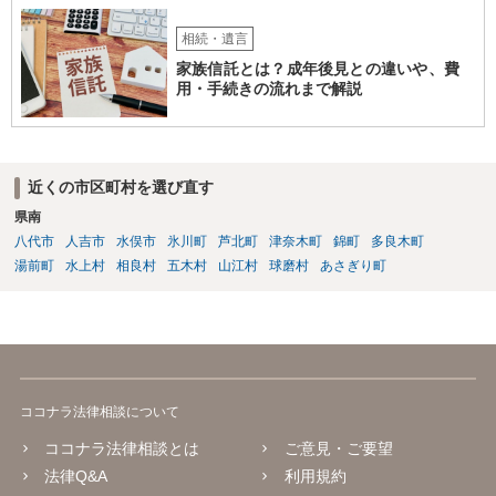
相続・遺言
家族信託とは？成年後見との違いや、費
用・手続きの流れまで解説
近くの市区町村を選び直す
県南
八代市
人吉市
水俣市
氷川町
芦北町
津奈木町
錦町
多良木町
湯前町
水上村
相良村
五木村
山江村
球磨村
あさぎり町
ココナラ法律相談について
ココナラ法律相談とは
ご意見・ご要望
法律Q&A
利用規約