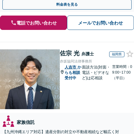
料金表を見る
電話でお問い合わせ
メールでお問い合わせ
佐宗 光
弁護士
福岡県
赤坂協同法律事務所
営業時間：0
人吉市
か
面談方法(対面・
らも相談
電話・ビデオな
9:00~17:00
受付中
ど)は応相談
（平日）
家族信託
【九州沖縄エリア対応】遺産分割の対立や不動産相続など幅広く対