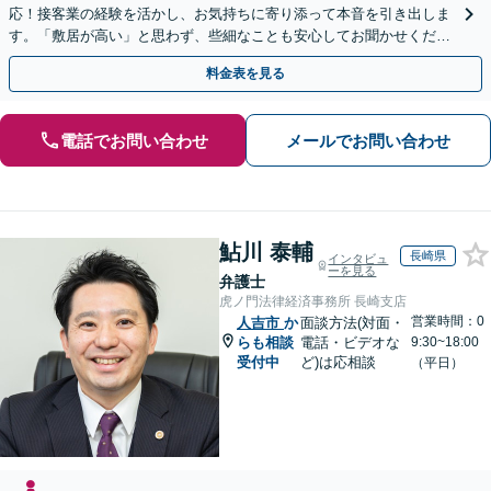
応！接客業の経験を活かし、お気持ちに寄り添って本音を引き出しま
す。「敷居が高い」と思わず、些細なことも安心してお聞かせくださ
い【初回相談無料】【夜間・休日相談可】
料金表を見る
電話でお問い合わせ
メールでお問い合わせ
鮎川 泰輔
長崎県
インタビュ
ーを見る
弁護士
虎ノ門法律経済事務所 長崎支店
営業時間：0
人吉市
か
面談方法(対面・
らも相談
電話・ビデオな
9:30~18:00
受付中
ど)は応相談
（平日）