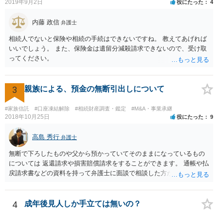
ろとなります。 返済の事実や、返済を約束するメール等です。 金額の
2019年9月2日
役にたった
4
大きさや状況を考えると、一つ一つの問題を解決し、万が一に備えて
おく方が宜しいかと思います。 緊急という訳ではないかと思います
内藤 政信
弁護士
が、事前準備が早い方が有効な手段が増える傾向にありますので、早
相続人でないと保険や相続の手続はできないですね。 教えてあげれば
目に弁護士を入れられることを御検討頂くと良いかと思います。
いいでしょう。 また、保険金は遺留分減殺請求できないので、受け取
ってください。
3
親族による、預金の無断引出しについて
#家族信託
#口座凍結解除
#相続財産調査・鑑定
#M&A・事業承継
2018年10月25日
役にたった
9
高島 秀行
弁護士
無断で下ろしたものや父から預かっていてそのままになっているもの
については 返還請求や損害賠償請求をすることができます。 通帳や払
戻請求書などの資料を持って弁護士に面談で相談した方がよいと思い
ます。
4
成年後見人しか手立ては無いの？