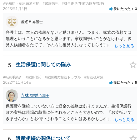
#認知症・意思疎通不能
#家族信託
#成年後見(生前の財産管理)
2023年1月4日
役にたった
3
匿名B
弁護士
弁護士は、本人の依頼がないと動けません。つまり、家族の依頼では
無理ということになるかと思います。家族間争いごとがなければ、後
見人候補者をたてて、その方に後見人になってもらう手続をすすめた
ほうが、今後もいろいろやりやすくなると思います。
5
生活保護に関しての悩み
#相続手続き
#家族信託
#家族間の相続トラブル
#相続税対策
2022年11月14日
役にたった
5
寺林 智栄
弁護士
保護費を受給していない方に返金の義務はありませんが、生活保護行
政の実務は現場の裁量に任されるところも大きいので、「お支払いで
きませんか」とお伺いされることくらいはあるかもしれません。 通報
するかどうかは、あなたとお父さんの妹さんとの関係などを総合的に
考えてご判断いただくのが良いと思います。
6
遺産相続の関係について