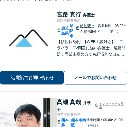
宮路 真行
弁護士
宮路法律事務所
姶
帖佐駅
か
営業時間：08:00~
鹿児
良
|
21:00（平日）
ら徒歩8分
島県
市
【帖佐駅8分】【WEB面談対応】「モ
ラハラ・DV問題に強い弁護士」離婚問
題：専業主婦の方でも経済的な自立に
向けた道筋を示し、新しい人生のスタ
ートをバックアップ「借金問題：毎月
の返済に追われる自転車操業状態の方
電話でお問い合わせ
メールでお問い合わせ
もご相談ください」【休日・夜間相談
可】
髙瀬 真哉
弁護
インタビューを見
る
士
田迎法律事務所
熊本
熊本市南
営業時間：09:00~21:00
|
県
区
（平日）