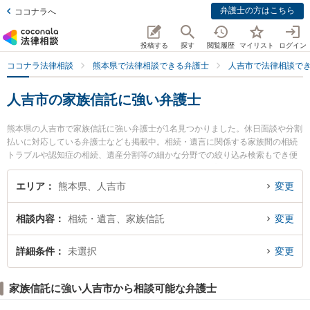
弁護士の方はこちら
ココナラへ
投稿する
探す
閲覧履歴
マイリスト
ログイン
ココナラ法律相談
熊本県で法律相談できる弁護士
人吉市で法律相談で
人吉市の家族信託に強い弁護士
熊本県の人吉市で家族信託に強い弁護士が1名見つかりました。休日面談や分割
払いに対応している弁護士なども掲載中。相続・遺言に関係する家族間の相続
トラブルや認知症の相続、遺産分割等の細かな分野での絞り込み検索もでき便
利です。特にひとよし法律事務所の中嶽 修平弁護士のプロフィール情報や弁護
士費用、強みなどが注目されています。『人吉市で土日や夜間に発生した家族
エリア
熊本県、人吉市
変更
信託のトラブルを今すぐに弁護士に相談したい』『家族信託のトラブル解決の
実績豊富な近くの弁護士を検索したい』『初回相談無料で家族信託を法律相談
相談内容
相続・遺言、家族信託
変更
できる人吉市内の弁護士に相談予約したい』などでお困りの相談者さんにおす
すめです。
詳細条件
未選択
変更
家族信託に強い人吉市から相談可能な弁護士