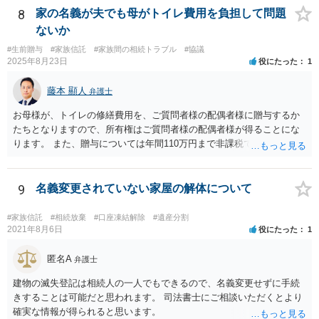
視野に入れておられる場合は、お近くの弁護士、できれば相続に強い
8
家の名義が夫でも母がトイレ費用を負担して問題
弁護士にご相談なさるとよいでしょう。
ないか
#生前贈与
#家族信託
#家族間の相続トラブル
#協議
2025年8月23日
役にたった
1
藤本 顯人
弁護士
お母様が、トイレの修繕費用を、ご質問者様の配偶者様に贈与するか
たちとなりますので、所有権はご質問者様の配偶者様が得ることにな
ります。 また、贈与については年間110万円まで非課税であり、トイ
レの修繕費であればこの枠内に収まると思います。
9
名義変更されていない家屋の解体について
#家族信託
#相続放棄
#口座凍結解除
#遺産分割
2021年8月6日
役にたった
1
匿名A
弁護士
建物の滅失登記は相続人の一人でもできるので、名義変更せずに手続
きすることは可能だと思われます。 司法書士にご相談いただくとより
確実な情報が得られると思います。