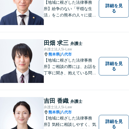
【地域に根ざした法律事務
詳細を見
所】紛争のない「平穏な生
る
活」をこの熊本の人々に提供
することが私たちのモットー
であり法律家としての使命で
す。一人でも多くの熊本地域
の人たちに紛争のない「平穏
田畑 求三
弁護士
な生活」を提供するという志
弁護士法人Si-Law
を持って日々の仕事に取り組
熊本県
八代市
|
んでまいります。
【地域に根ざした法律事務
詳細を見
所】ご相談の際には、お話を
る
丁寧に聞き、抱えている問題
をよく理解した上で、法的観
点を踏まえた最善の解決方法
をご提案できるよう心がけて
います。 1人で悩まず、お気
吉田 香織
弁護士
軽にご相談ください。
弁護士法人Si-Law
熊本県
八代市
|
【地域に根ざした法律事務
詳細を見
所】気軽に相談しやすく、気
る