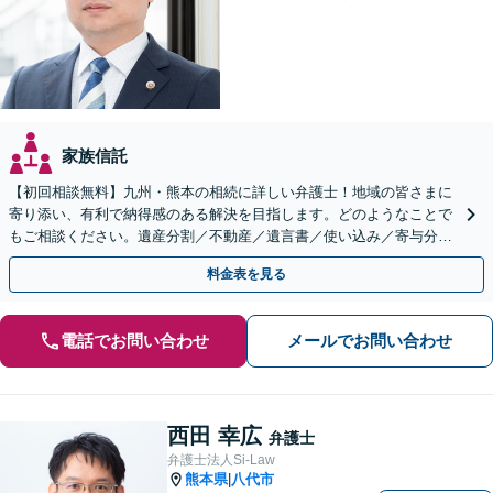
家族信託
【初回相談無料】九州・熊本の相続に詳しい弁護士！地域の皆さまに
寄り添い、有利で納得感のある解決を目指します。どのようなことで
もご相談ください。遺産分割／不動産／遺言書／使い込み／寄与分／
遺留分／相続放棄【完全個室】
料金表を見る
電話でお問い合わせ
メールでお問い合わせ
西田 幸広
弁護士
弁護士法人Si-Law
熊本県
八代市
|