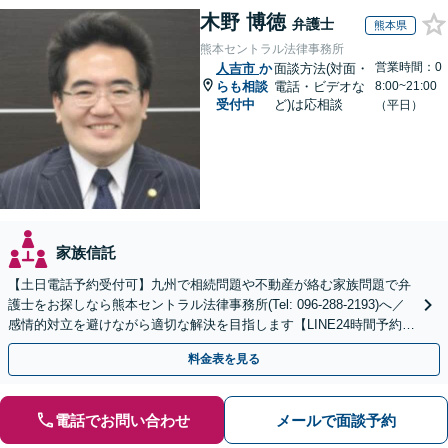
木野 博徳
弁護士
熊本県
熊本セントラル法律事務所
営業時間：0
人吉市
か
面談方法(対面・
らも相談
電話・ビデオな
8:00~21:00
受付中
ど)は応相談
（平日）
家族信託
【土日電話予約受付可】九州で相続問題や不動産が絡む家族問題で弁
護士をお探しなら熊本セントラル法律事務所(Tel: 096-288-2193)へ／
感情的対立を避けながら適切な解決を目指します【LINE24時間予約受
付可】【休日・夜間相談可】
料金表を見る
電話でお問い合わせ
メールで面談予約