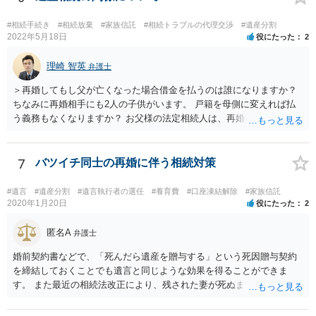
#相続手続き
#相続放棄
#家族信託
#相続トラブルの代理交渉
#遺産分割
2022年5月18日
役にたった
2
理崎 智英
弁護士
＞再婚してもし父が亡くなった場合借金を払うのは誰になりますか？
ちなみに再婚相手にも2人の子供がいます。 戸籍を母側に変えれば払
う義務もなくなりますか？ お父様の法定相続人は、再婚相手とご相談
者様なので、お父様の借金はご相談者様も相続することになります。
戸籍がどこにあるのかは関係ありません。 ただし、お父様が亡くなっ
たことを知ってから３か月以内に家庭裁判所にて「相続放棄」の手続
7
バツイチ同士の再婚に伴う相続対策
をすれば、ご相談者様はお父様の借金は相続しません。
#遺言
#遺産分割
#遺言執行者の選任
#養育費
#口座凍結解除
#家族信託
2020年1月20日
役にたった
2
匿名A
弁護士
婚前契約書などで、「死んだら遺産を贈与する」という死因贈与契約
を締結しておくことでも遺言と同じような効果を得ることができま
す。 また最近の相続法改正により、残された妻が死ぬまで家に住み続
けられる権利として「配偶者居住権」という制度が設けられましたの
で、その制度を活用する方法も考えられます。 もし契約書の作成まで