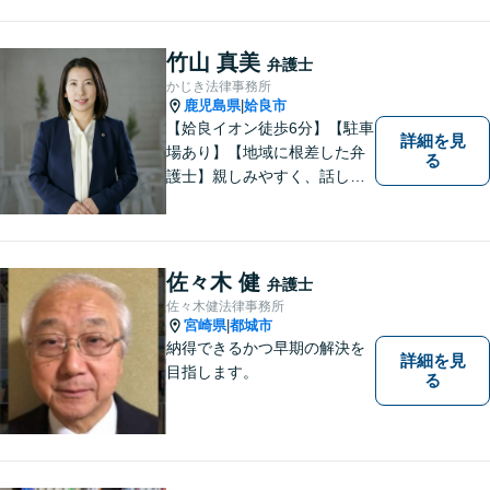
竹山 真美
弁護士
かじき法律事務所
鹿児島県
姶良市
|
【姶良イオン徒歩6分】【駐車
詳細を見
場あり】【地域に根差した弁
る
護士】親しみやすく、話しや
すい、皆様にとって身近な弁
護士でありたいと思っていま
す。離婚問題／相続問題／借
金問題／交通事故など、幅広
佐々木 健
弁護士
く対応可能。お悩みの方は、
佐々木健法律事務所
お気軽にご相談ください。
宮崎県
都城市
|
納得できるかつ早期の解決を
詳細を見
目指します。
る