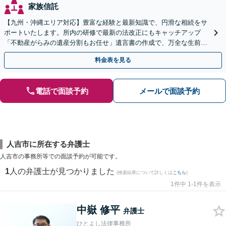
家族信託
【九州・沖縄エリア対応】豊富な経験と最新知識で、円滑な相続をサ
ポートいたします。所内の研修で最新の法改正にもキャッチアップ
「不動産がらみの遺産分割もお任せ」遺言書の作成で、万全な生前対
策をおこないましょう【夜間・休日面談可】
料金表を見る
電話で面談予約
メールで面談予約
人吉市に所在する弁護士
人吉市の事務所等での面談予約が可能です。
1
人の弁護士が見つかりました
(検索結果について詳しくは
こちら
)
1件中 1-1件を表示
中嶽 修平
弁護士
ひとよし法律事務所