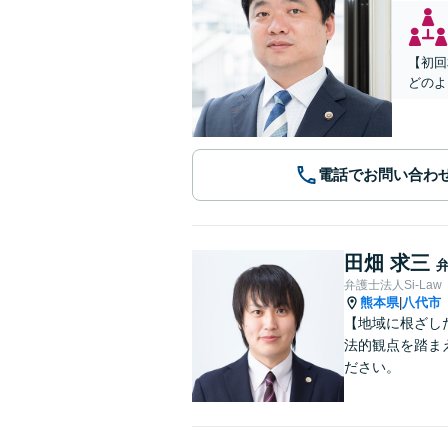
【初回
どのよ
電話でお問い合わ
田畑 求三
弁護士法人Si-Law
熊本県
八代市
|
【地域に根ざし
法的観点を踏ま
ださい。