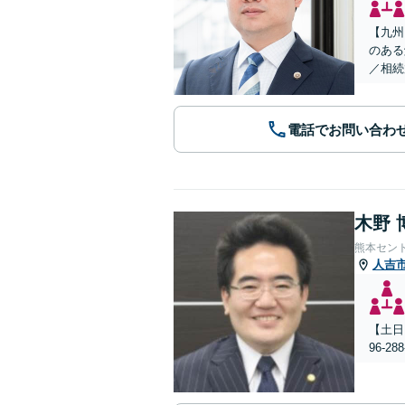
【九州
のある
／相続
電話でお問い合わ
木野 
熊本セン
人吉
【土日
96-