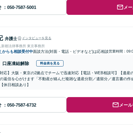
せ
メー
記
弁護士
インタビューを見る
人新都法律事務所 東京事務所
市
からも相談受付中
面談方法(対面・電話・ビデオなど)は応相談
営業時間：09:0
口座凍結解除
料金表を見る
対応】大阪・東京の2拠点でチームで迅速対応【電話・WEB相談可】【遺産
の返信を心がけます「不動産が絡んだ複雑な遺産分割／遺留分／遺言書の作
【休日相談あり】
せ
メール