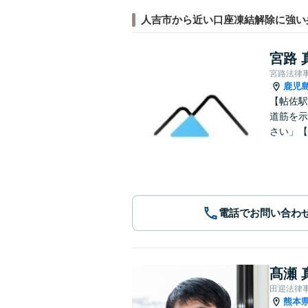
人吉市から近い口座凍結解除に強い
宮路 
宮路法律
鹿児
【帖佐駅
道筋を示
さい」【
電話でお問い合わ
髙瀬 
田迎法律
熊本