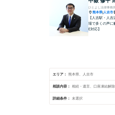
中嶽 修平
ひとよし法律事務
熊本県
人吉市
|
【人吉駅・人吉
場で多くの声に
E対応】
エリア
熊本県、人吉市
相談内容
相続・遺言、口座凍結解除
詳細条件
未選択