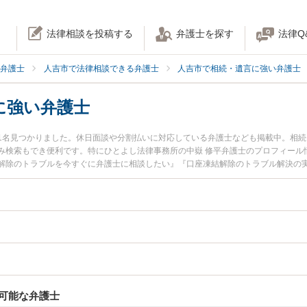
法律相談を投稿する
弁護士を探す
法律Q
弁護士
人吉市で法律相談できる弁護士
人吉市で相続・遺言に強い弁護士
に強い弁護士
1名見つかりました。休日面談や分割払いに対応している弁護士なども掲載中。相
み検索もでき便利です。特にひとよし法律事務所の中嶽 修平弁護士のプロフィール
解除のトラブルを今すぐに弁護士に相談したい』『口座凍結解除のトラブル解決の
内の弁護士に相談予約したい』などでお困りの相談者さんにおすすめです。
可能な弁護士