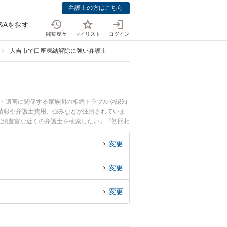
弁護士の方はこちら
&Aを探す
閲覧履歴
マイリスト
ログイン
人吉市で口座凍結解除に強い弁護士
続・遺言に関係する家族間の相続トラブルや認知
情報や弁護士費用、強みなどが注目されていま
実績豊富な近くの弁護士を検索したい』『初回相
変更
変更
変更