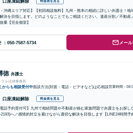
口座凍結解除
料金表を見る
・沖縄エリア対応】【初回相談無料】九州・熊本の相続に詳しい弁護士！地
解決を目指します。どのようなことでもご相談ください。遺産分割／不動産
放棄【完全個室】
せ
メール
博徳
弁護士
トラル法律事務所
市
からも相談受付中
面談方法(対面・電話・ビデオなど)は応相談
営業時間：08:0
口座凍結解除
料金表を見る
電話予約受付可】九州で相続問題や不動産が絡む家族問題で弁護士をお探しなら熊
288-2193)へ／感情的対立を避けながら適切な解決を目指します【LINE24