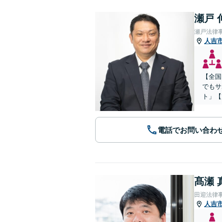
瀬戸 
瀬戸法律
人吉
【全国
でもサ
ト」【
電話でお問い合わ
髙瀬 
田迎法律
人吉