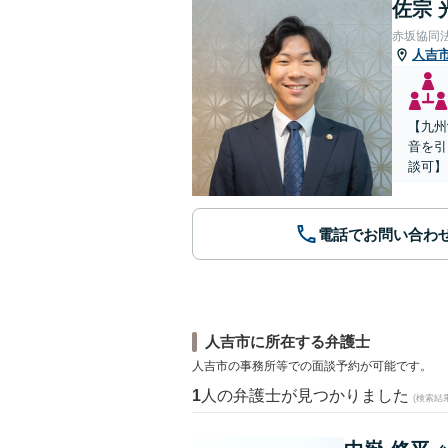
佐宗 
赤坂協同
人吉
【九州
音を引
談可】
電話でお問い合わ
人吉市に所在する弁護士
人吉市の事務所等での面談予約が可能です。
1
人の弁護士が見つかりました
(検索結