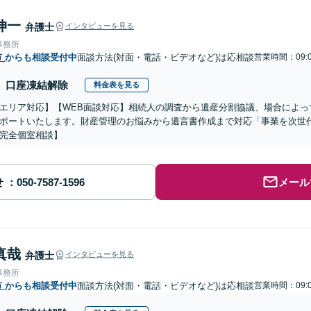
伸一
弁護士
インタビューを見る
事務所
市
からも相談受付中
面談方法(対面・電話・ビデオなど)は応相談
営業時間：09:0
口座凍結解除
料金表を見る
エリア対応】【WEB面談対応】相続人の調査から遺産分割協議、場合によっ
ポートいたします。財産管理のお悩みから遺言書作成まで対応「事業を次世
完全個室相談】
せ
メール
真哉
弁護士
インタビューを見る
事務所
市
からも相談受付中
面談方法(対面・電話・ビデオなど)は応相談
営業時間：09:0