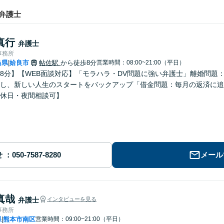
弁護士
真行
弁護士
事務所
島県
姶良市
帖佐駅
から徒歩8分
営業時間：08:00~21:00（平日）
|
8分】【WEB面談対応】「モラハラ・DV問題に強い弁護士」離婚問題
し、新しい人生のスタートをバックアップ「借金問題：毎月の返済に追
休日・夜間相談可】
せ
メール
真哉
弁護士
インタビューを見る
事務所
県
熊本市南区
営業時間：09:00~21:00（平日）
|