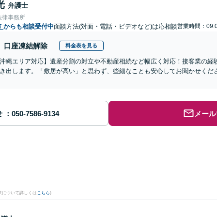
光
弁護士
法律事務所
市
からも相談受付中
面談方法(対面・電話・ビデオなど)は応相談
営業時間：09:0
口座凍結解除
料金表を見る
沖縄エリア対応】遺産分割の対立や不動産相続など幅広く対応！接客業の経
き出します。「敷居が高い」と思わず、些細なことも安心してお聞かせくだ
せ
メール
果について詳しくは
こちら
)