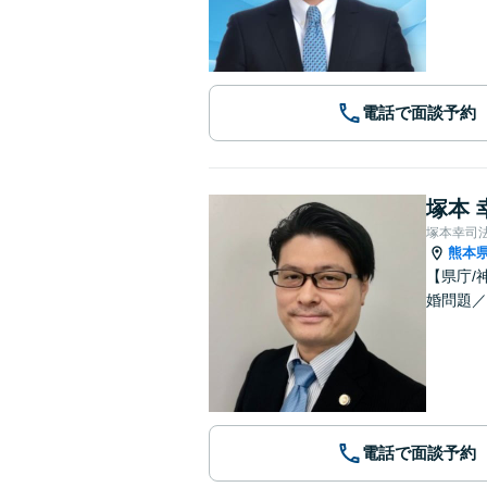
電話で面談予約
塚本 
塚本幸司
熊本
【県庁/
婚問題／
電話で面談予約