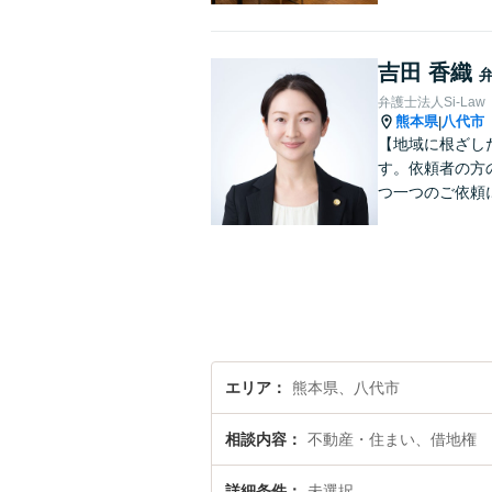
吉田 香織
弁護士法人Si-Law
熊本県
八代市
|
【地域に根ざし
す。依頼者の方
つ一つのご依頼
エリア
熊本県、八代市
相談内容
不動産・住まい、借地権
詳細条件
未選択