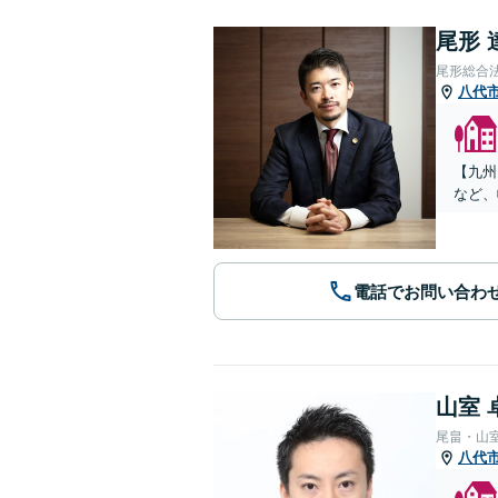
尾形 
尾形総合
八代
【九州
など、
電話でお問い合わ
山室 
尾畠・山
八代