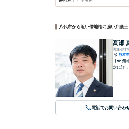
八代市から近い借地権に強い弁護士
髙瀬 
田迎法律
熊本
【☎︎初
定に詳し
電話でお問い合わ