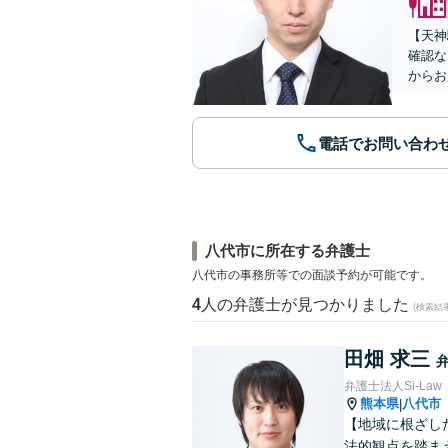
【天神
確認な
からお
電話でお問い合わ
八代市に所在する弁護士
八代市の事務所等での面談予約が可能です。
4
人の弁護士が見つかりました
(検索結
田畑 求三
弁護士法人Si-Law
熊本県
八代市
|
【地域に根ざし
法的観点を踏ま