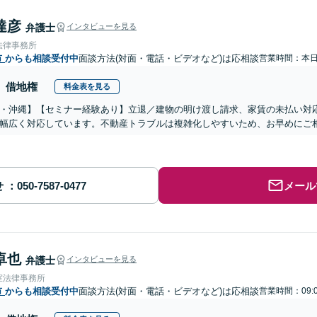
達彦
弁護士
インタビューを見る
法律事務所
市
からも相談受付中
面談方法(対面・電話・ビデオなど)は応相談
営業時間：本
借地権
料金表を見る
・沖縄】【セミナー経験あり】立退／建物の明け渡し請求、家賃の未払い対
幅広く対応しています。不動産トラブルは複雑化しやすいため、お早めにご
せ
メール
卓也
弁護士
インタビューを見る
室法律事務所
市
からも相談受付中
面談方法(対面・電話・ビデオなど)は応相談
営業時間：09: