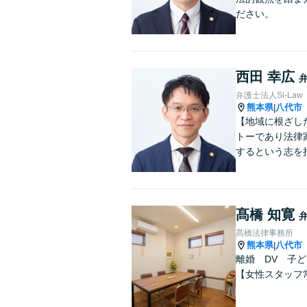
ださい。
西田 幸広
弁護士法人Si-Law
熊本県
八代市
|
【地域に根ざし
トーであり法律
するという志を
髙橋 知寛
髙橋法律事務所
熊本県
八代市
|
離婚 DV 子
【女性スタッフ