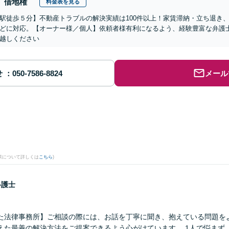
借地権
料金表を見る
駅徒歩５分】不動産トラブルの解決実績は100件以上！家賃滞納・立ち退き
どに対応。【オーナー様／個人】依頼者様有利になるよう、経験豊富な弁護
越しください
せ
メール
果について詳しくは
こちら
)
弁護士
た法律事務所】ご相談の際には、お話を丁寧に聞き、抱えている問題を
えた最善の解決方法をご提案できるよう心がけています。 1人で悩まず