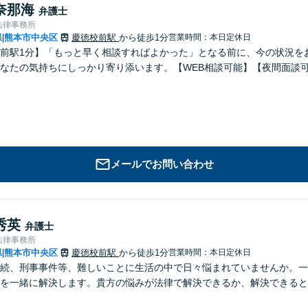
奈那海
弁護士
法律事務所
県
熊本市中央区
慶徳校前駅
から徒歩1分
営業時間：本日定休日
|
前駅1分】「もっと早く相談すればよかった」となる前に、今の状況を
なたの気持ちにしっかり寄り添います。【WEB相談可能】【夜間面談
メールでお問い合わせ
秀英
弁護士
法律事務所
県
熊本市中央区
慶徳校前駅
から徒歩1分
営業時間：本日定休日
|
続、刑事事件等、難しいことに生活の中で日々悩まれていませんか。一
を一緒に解決します。貴方の悩みが法律で解決できるか、解決できると