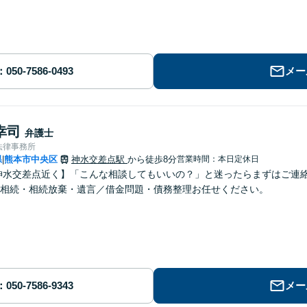
メー
幸司
弁護士
法律事務所
県
熊本市中央区
神水交差点駅
から徒歩8分
営業時間：本日定休日
|
神水交差点近く】「こんな相談してもいいの？」と迷ったらまずはご連
相続・相続放棄・遺言／借金問題・債務整理お任せください。
メー