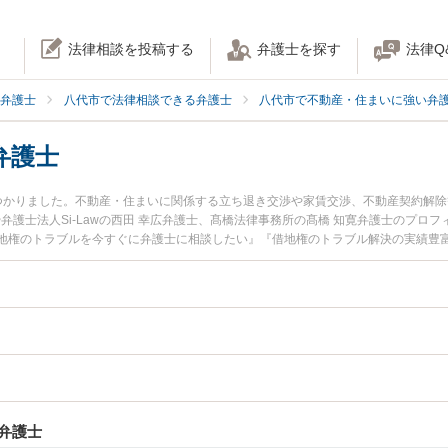
法律相談を投稿する
弁護士を探す
法律Q
弁護士
八代市で法律相談できる弁護士
八代市で不動産・住まいに強い弁
弁護士
つかりました。不動産・住まいに関係する立ち退き交渉や家賃交渉、不動産契約解
士や弁護士法人Si-Lawの西田 幸広弁護士、髙橋法律事務所の髙橋 知寛弁護士のプ
地権のトラブルを今すぐに弁護士に相談したい』『借地権のトラブル解決の実績豊
相談予約したい』などでお困りの相談者さんにおすすめです。
弁護士