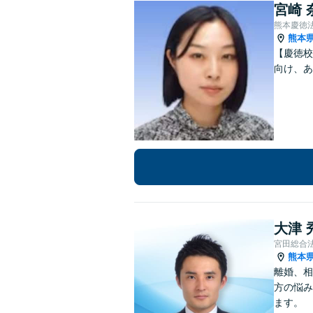
宮崎 
熊本慶徳
熊本
【慶徳校
向け、あ
大津 
宮田総合
熊本
離婚、相
方の悩み
ます。