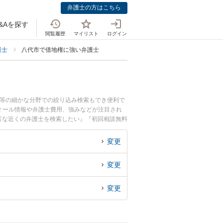
弁護士の方はこちら
&Aを探す
閲覧履歴
マイリスト
ログイン
護士
八代市で借地権に強い弁護士
除等の細かな分野での絞り込み検索もでき便利で
ロフィール情報や弁護士費用、強みなどが注目され
富な近くの弁護士を検索したい』『初回相談無料
変更
変更
変更