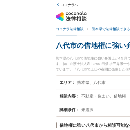
ココナラへ
ココナラ法律相談
熊本県で法律相談できる
八代市の借地権に強い
熊本県の八代市で借地権に強い弁護士が4名見
す。特に弁護士法人Si-Lawの田畑 求三弁護
ています。『八代市で土日や夜間に発生した借
で借地権を法律相談できる八代市内の弁護士に
エリア
熊本県、八代市
相談内容
不動産・住まい、借地権
詳細条件
未選択
借地権に強い八代市から相談可能な