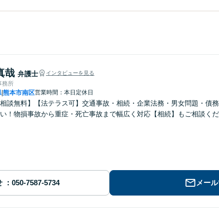
真哉
弁護士
インタビューを見る
事務所
県
熊本市南区
営業時間：本日定休日
|
回相談無料】【法テラス可】交通事故・相続・企業法務・男女問題・債
い！物損事故から重症・死亡事故まで幅広く対応【相続】もご相談くだ
せ
メール