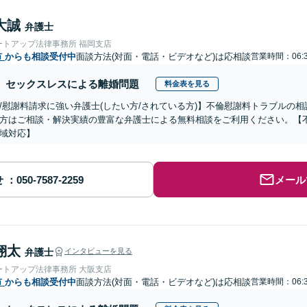
大誠
弁護士
ートアップ法律事務所 福岡支店
市
からも相談受付中
面談方法(対面・電話・ビデオなど)は応相談
営業時間：06:
セックスレスによる離婚問題
料金表を見る
/慰謝料請求に強い弁護士(したい方/されている方)】不倫慰謝料トラブルの相
方はご相談・解決実績の豊富な弁護士による無料相談をご利用ください。【
域対応】
せ
メール
翔太
弁護士
インタビューを見る
ートアップ法律事務所 大阪支店
市
からも相談受付中
面談方法(対面・電話・ビデオなど)は応相談
営業時間：06: