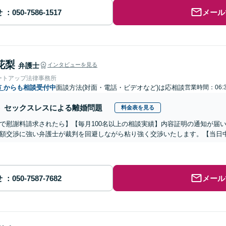
せ
メール
花梨
弁護士
インタビューを見る
ートアップ法律事務所
市
からも相談受付中
面談方法(対面・電話・ビデオなど)は応相談
営業時間：06:
セックスレスによる離婚問題
料金表を見る
で慰謝料請求されたら】【毎月100名以上の相談実績】内容証明の通知が届
額交渉に強い弁護士が裁判を回避しながら粘り強く交渉いたします。【当日中
せ
メール