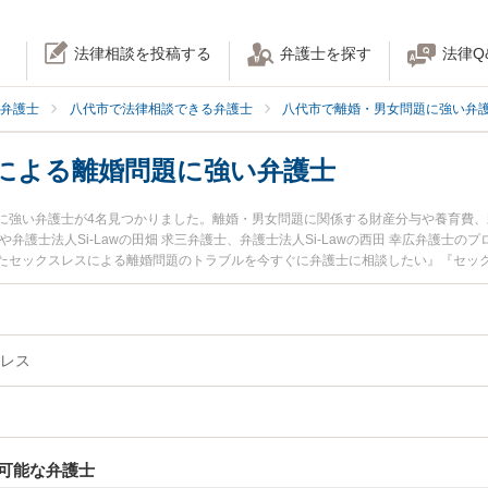
法律相談を投稿する
弁護士を探す
法律Q
弁護士
八代市で法律相談できる弁護士
八代市で離婚・男女問題に強い弁
による離婚問題に強い弁護士
に強い弁護士が4名見つかりました。離婚・男女問題に関係する財産分与や養育費
弁護士法人Si-Lawの田畑 求三弁護士、弁護士法人Si-Lawの西田 幸広弁護士
たセックスレスによる離婚問題のトラブルを今すぐに弁護士に相談したい』『セッ
料でセックスレスによる離婚問題を法律相談できる八代市内の弁護士に相談予約し
レス
可能な弁護士