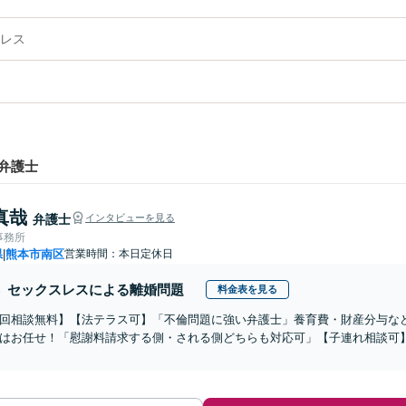
レス
弁護士
真哉
弁護士
インタビューを見る
事務所
県
熊本市南区
営業時間：本日定休日
|
セックスレスによる離婚問題
料金表を見る
初回相談無料】【法テラス可】「不倫問題に強い弁護士」養育費・財産分与な
はお任せ！「慰謝料請求する側・される側どちらも対応可」【子連れ相談可