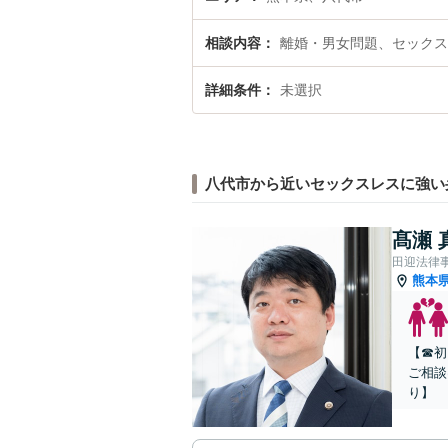
相談内容
離婚・男女問題、セックス
詳細条件
未選択
八代市から近いセックスレスに強い
髙瀬 
田迎法律
熊本
【☎︎
ご相談
り】