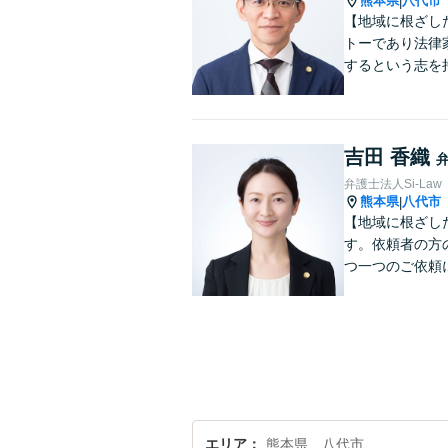
熊本県
八代市
|
【地域に根ざし
トーであり法律
するという志を
吉田 香織
弁護士法人Si-Law
熊本県
八代市
|
【地域に根ざし
す。依頼者の方
つ一つのご依頼
エリア
熊本県、八代市