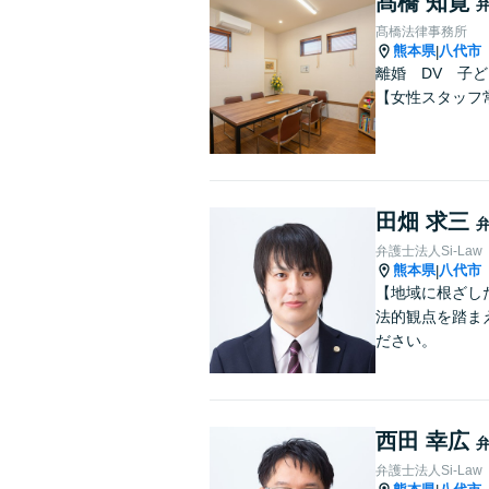
髙橋 知寛
髙橋法律事務所
熊本県
八代市
|
離婚 DV 子
【女性スタッフ
田畑 求三
弁護士法人Si-Law
熊本県
八代市
|
【地域に根ざし
法的観点を踏ま
ださい。
西田 幸広
弁護士法人Si-Law