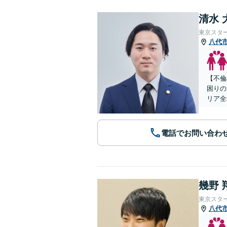
清水 
東京スタ
八代
【不倫
困りの
リア全
電話でお問い合わ
幾野 
東京スタ
八代