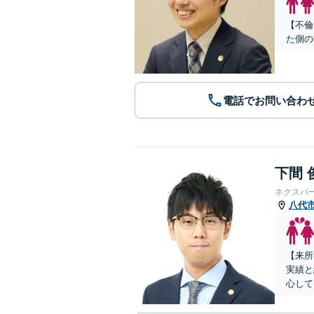
【不倫
た側の
電話でお問い合わ
下間 
ネクスパ
八代
【来所
実績と
心して