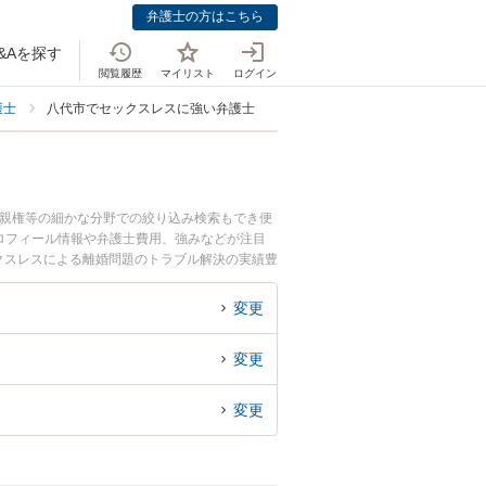
弁護士の方はこちら
&Aを探す
閲覧履歴
マイリスト
ログイン
護士
八代市でセックスレスに強い弁護士
、親権等の細かな分野での絞り込み検索もでき便
のプロフィール情報や弁護士費用、強みなどが注目
クスレスによる離婚問題のトラブル解決の実績豊
たい』などでお困りの相談者さんにおすすめで
変更
変更
変更