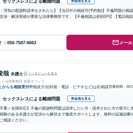
セックスレスによる離婚問題
料金表を見る
・浮気の慰謝料請求をされたら】【当日中の相談可(予約制)】不倫問題の相談
交渉・解決実績が豊富な法律事務所です。【不倫相談は初回0円】【電話相談
せ
メール
俊哉
弁護士
インタビューを見る
ート法律事務所 那覇オフィス
市
からも相談受付中
面談方法(対面・電話・ビデオなど)は応相談
営業時間：09:
セックスレスによる離婚問題
料金表を見る
不要／全国対応】不倫の慰謝料問題は請求したい方・請求された方の双方に
経験のある弁護士が交渉から解決まで徹底サポートします。無料の証拠診断
ご相談ください。