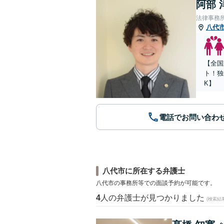
阿部 
法律事務所Le
八代
【全国
ト！独
K】
電話でお問い合わ
八代市に所在する弁護士
八代市の事務所等での面談予約が可能です。
4
人の弁護士が見つかりました
(検索結