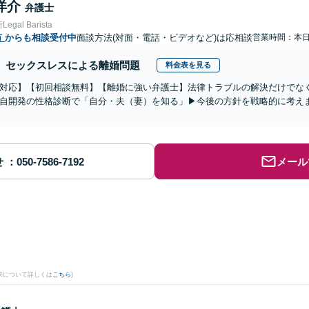
洋介
弁護士
gal Barista
市
からも相談受付中
面談方法(対面・電話・ビデオなど)は応相談
営業時間：本
セックスレスによる離婚問題
料金表を見る
対応】【初回相談無料】【離婚に強い弁護士】法律トラブルの解決だけでな
自開発の性格診断で「自分・夫（妻）を知る」▶︎今後の方針を戦略的に考え
せ
メール
果について詳しくは
こちら
)