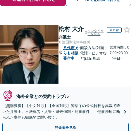
松村 大介
東京都
インタビュ
ーを見る
弁護士
舟渡国際法律事務所
営業時間：0
八代市
か
面談方法(対面・
らも相談
電話・ビデオな
7:00~23:00
受付中
ど)は応相談
（平日）
海外企業との契約トラブル
【無罪獲得】【中文対応】【全国対応】警察庁の公式解釈を高裁で砕
いた弁護士。不法就労・入管・退去強制・刑事事件——他事務所に断
られた案件も徹底的に闘い抜く。
料金表を見る