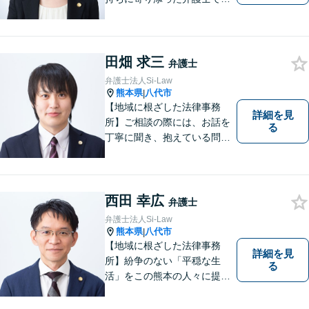
りたいと考えています。依頼
者の方のおかれた社会的状況
やお気持ちに配慮し、納得の
いく解決のサポートができま
田畑 求三
弁護士
すよう、一つ一つのご依頼に
弁護士法人Si-Law
誠実に取り組んでまいりま
熊本県
八代市
|
す。
【地域に根ざした法律事務
詳細を見
所】ご相談の際には、お話を
る
丁寧に聞き、抱えている問題
をよく理解した上で、法的観
点を踏まえた最善の解決方法
をご提案できるよう心がけて
います。 1人で悩まず、お気
西田 幸広
弁護士
軽にご相談ください。
弁護士法人Si-Law
熊本県
八代市
|
【地域に根ざした法律事務
詳細を見
所】紛争のない「平穏な生
る
活」をこの熊本の人々に提供
することが私たちのモットー
であり法律家としての使命で