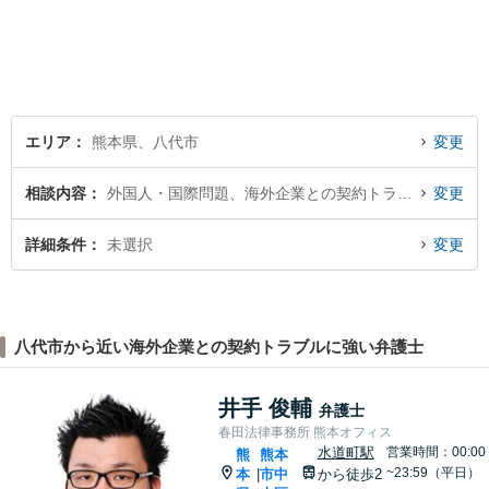
す。一人でも多くの熊本地域
の人たちに紛争のない「平穏
な生活」を提供するという志
を持って日々の仕事に取り組
んでまいります。
エリア
熊本県、八代市
変更
相談内容
外国人・国際問題、海外企業との契約トラブル
変更
詳細条件
未選択
変更
八代市から近い海外企業との契約トラブルに強い弁護士
井手 俊輔
弁護士
春田法律事務所 熊本オフィス
水道町駅
営業時間：00:00
熊
熊本
~23:59（平日）
本
市中
から徒歩2
|