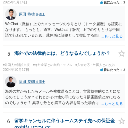
2025年5月14日
役にたった
2
原田 恭徳
弁護士
WeChat（微信）上でのメッセージのやりとり（トーク履歴）も証拠に
なります。 もっとも、通常、WeChat（微信）上でのやりとりは中国
語で行われているため、裁判所に証拠として提出する際には日本語の
翻訳文も一緒に提出する必要があります。
5
海外での法律的には、どうなるんでしょうか？
#外国人の訴訟支援
#海外企業との契約トラブル
#入管対応・外国人との交渉
2024年10月17日
役にたった
2
岡田 晃朝
弁護士
海外の方からしたらメールを複数送ることは、営業妨害的なことにな
るのでしょうか？それとかその他の罪になったり損害賠償とかになる
のでしょうか？ 異常な数とか異常な内容を送った場合はそういうこと
もあります。海外とあり、その国の法律がどうなっているのかわかり
ませんが、日本ではそうです。 しかし、現実には、あまりないかとは
思います。 お礼を送ったなら、もう伝っているでしょうから、今後
6
留学キャンセルに伴うホームステイ先への保証金
は、止めておけばよいでしょう。
の支払いについて