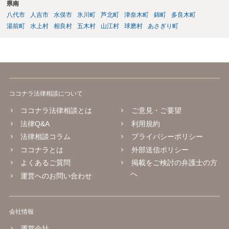
県南
八代市
人吉市
水俣市
氷川町
芦北町
津奈木町
錦町
多良木町
湯前町
水上村
相良村
五木村
山江村
球磨村
あさぎり町
ココナラ法律相談について
ココナラ法律相談とは
ご意見・ご要望
法律Q&A
利用規約
法律相談コラム
プライバシーポリシー
ココナラとは
外部送信ポリシー
よくあるご質問
掲載をご検討の弁護士の方
へ
運営へのお問い合わせ
会社情報
運営会社