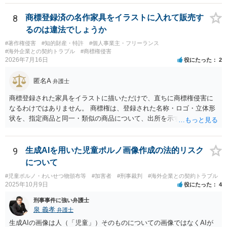
可能性は排除しきれないと思われます。 そのため、１の回答として
に分析してもらい、今後の対応を検討するべきです。弁護士への直接
は、ただちに支払うと明言する必要はありませんが、理屈付けによっ
相談が良いと思います。なぜならば、法的にきちんと解明するため
8
商標登録済の名作家具をイラストに入れて販売す
てあなたに、費用償還を請求する可能性は排斥できないように思いま
に、良い知恵を得るには必要だからです。良い解決になりますよう祈
るのは違法でしょうか
す。 ２・次にエージェントに説明義務があるかどうかですか。まず、
念しております。納得のいかないことは徹底的に解明しましょう！
エージェントとあなたの間に仲介契約等、何等かの契約が存在してい
#著作権侵害
#知的財産・特許
#個人事業主・フリーランス
#海外企業との契約トラブル
#商標権侵害
なければ 債務不履行責任は問えません。残るは不法行為責任となりま
2026年7月16日
役にたった
2
すが、語学留学の中途キャンセルで費用が発生することを、エージェ
ントが説明すべきなのか、語学学校側が説明すべきなのか、そしてそ
匿名A
弁護士
れが法的な義務となりえるのか、そこから争いになる可能性はあると
思います。 基本的には契約当事者があなたに説明するべきものと思
商標登録された家具をイラストに描いただけで、直ちに商標権侵害に
われます。 ３・いずれにしても、キャンセル規定などの説明を学校・
なるわけではありません。 商標権は、登録された名称・ロゴ・立体形
エージェントはしていないのですから、その点についての説明不備
状を、指定商品と同一・類似の商品について、出所を示す表示として
は、こちらにとって大きな交渉材料になるところだと思われます。
使用した場合に問題となります。したがって、家具を作品の題材とし
て描くにとどまる場合は、通常、商標権侵害にはなりにくいと考えら
れます。 ただし、家具名や特徴的な形状を商品名・広告に大きく表示
9
生成AIを用いた児童ポルノ画像作成の法的リスク
し、公式商品やライセンス商品と誤認させる販売方法であれば、商標
について
権や不正競争防止法上の問題が生じ得ます。家具のデザインに著作権
#児童ポルノ・わいせつ物頒布等
#加害者
#刑事裁判
#海外企業との契約トラブル
が認められる場合は、著作権も別途問題となります。 無料のSNS投稿
2025年10月9日
役にたった
4
やプレゼントでも、著作権侵害は成立し得ます。商標権については、
有料か無料かよりも、商標として使用しているかが重要です。 また、
刑事事件に強い弁護士
日本の商標権は原則として日本国内にのみ効力を持ちます。外国で販
泉 義孝
弁護士
売する場合は、販売国の商標・意匠等を確認する必要があります。 他
生成AIの画像は人（「児童」）そのものについての画像ではなくAIが