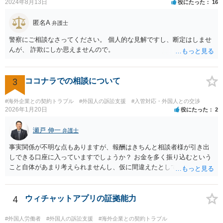
2024年8月13日
役にたった
16
匿名A
弁護士
警察にご相談なさってください。 個人的な見解ですし、断定はしませ
んが、 詐欺にしか思えませんので。
3
ココナラでの相談について
#海外企業との契約トラブル
#外国人の訴訟支援
#入管対応・外国人との交渉
2026年1月20日
役にたった
2
瀬戸 伸一
弁護士
事実関係が不明な点もありますが、報酬はきちんと相談者様が引き出
しできる口座に入っていますでしょうか？ お金を多く振り込むという
こと自体があまり考えられませんし、仮に間違えたとしても、海外の
銀行預金口座に現金で振り込んで返金というのが通常と思いますの
で、paypayを使うというのは、話として怪しい感じがします。 絶対に
損のないように行動されるとよいと思われます。
4
ウィチャットアプリの証拠能力
#外国人労働者
#外国人の訴訟支援
#海外企業との契約トラブル