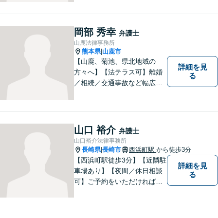
岡部 秀幸
弁護士
山鹿法律事務所
熊本県
山鹿市
|
【山鹿、菊池、県北地域の
詳細を見
方々へ】【法テラス可】離婚
る
／相続／交通事故など幅広く
対応◎新しく生まれ変わった
「山鹿法律事務所」は、いっ
そう地域に法的サービスを提
供してまいります。お気軽に
山口 裕介
弁護士
ご相談を！
山口裕介法律事務所
長崎県
長崎市
西浜町駅
から徒歩3分
|
【西浜町駅徒歩3分】【近隣駐
詳細を見
車場あり】【夜間／休日相談
る
可】ご予約をいただければ、
土日祝日・夜間でも対応いた
します。個人・法人問わず、
お困りの方はお気軽に弁護士