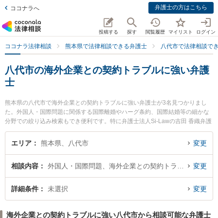
弁護士の方はこちら
ココナラへ
投稿する
探す
閲覧履歴
マイリスト
ログイン
ココナラ法律相談
熊本県で法律相談できる弁護士
八代市で法律相談で
八代市の海外企業との契約トラブルに強い弁護
士
熊本県の八代市で海外企業との契約トラブルに強い弁護士が3名見つかりまし
た。外国人・国際問題に関係する国際離婚やハーグ条約、国際結婚等の細かな
分野での絞り込み検索もでき便利です。特に弁護士法人Si-Lawの吉田 香織弁護
士や弁護士法人Si-Lawの田畑 求三弁護士、弁護士法人Si-Lawの西田 幸広弁護
士のプロフィール情報や弁護士費用、強みなどが注目されています。『八代市
エリア
熊本県、八代市
変更
で土日や夜間に発生した海外企業との契約トラブルのトラブルを今すぐに弁護
士に相談したい』『海外企業との契約トラブルのトラブル解決の実績豊富な近
相談内容
外国人・国際問題、海外企業との契約トラブル
変更
くの弁護士を検索したい』『初回相談無料で海外企業との契約トラブルを法律
相談できる八代市内の弁護士に相談予約したい』などでお困りの相談者さんに
おすすめです。
詳細条件
未選択
変更
海外企業との契約トラブルに強い八代市から相談可能な弁護士