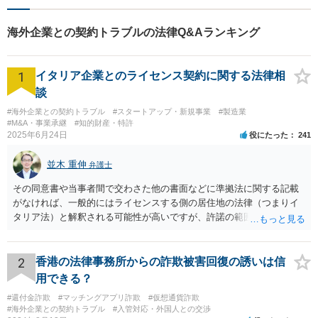
にご相談ください。
海外企業との契約トラブルの法律Q&Aランキング
1
イタリア企業とのライセンス契約に関する法律相
談
#海外企業との契約トラブル
#スタートアップ・新規事業
#製造業
#M&A・事業承継
#知的財産・特許
2025年6月24日
役にたった
241
並木 重伸
弁護士
その同意書や当事者間で交わさた他の書面などに準拠法に関する記載
がなければ、一般的にはライセンスする側の居住地の法律（つまりイ
タリア法）と解釈される可能性が高いですが、許諾の範囲が日本国内
に限定されているなどの事情がある場合には、日本法となる可能性も
あります。 なお、仮に日本法になるとしても、新しい会社との間で契
約が有効かどうかは、ライセンスされた権利の種類（著作権、商標
2
香港の法律事務所からの詐欺被害回復の誘いは信
権、特許権など）や契約の時期などを見て判断する必要があります。
用できる？
いずれにせよ具体的事情が分からないと確定的な回答は難しいと思わ
#還付金詐欺
#マッチングアプリ詐欺
#仮想通貨詐欺
れますので、弁護士に直接相談されることをお勧めします。
#海外企業との契約トラブル
#入管対応・外国人との交渉