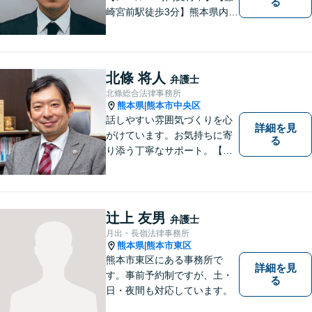
る
崎宮前駅徒歩3分】熊本県内及
び周辺地域から法律相談受付
中です。交通事故・男女関係
等の問題から、刑事、経営者
の方の契約関係トラブルまで
北條 将人
弁護士
幅広くご相談いただいており
北條総合法律事務所
ます。お気軽にご相談くださ
熊本県
熊本市中央区
|
い。
話しやすい雰囲気づくりを心
詳細を見
がけています。お気持ちに寄
る
り添う丁寧なサポート。【借
金・債務整理】将来を見据え
た最善策をご提案【労働・雇
用】証拠集めから手厚くサポ
ート。企業からのご相談も承
辻上 友男
弁護士
ります【交通事故】弁護士費
月出・長嶺法律事務所
用特約の利用可【夜間・休日
熊本県
熊本市東区
|
面談可】
熊本市東区にある事務所で
詳細を見
す。事前予約制ですが、土・
る
日・夜間も対応しています。