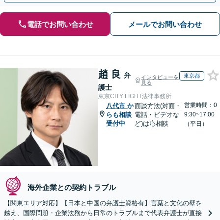
電話でお問い合わせ
メールでお問い合わせ
趙 良
弁
東京都
インタビューを
見る
護士
東京CITY LIGHT法律事務所
営業時間：0
八代市
か
面談方法(対面・
らも相談
電話・ビデオな
9:30~17:00
受付中
ど)は応相談
（平日）
海外企業との契約トラブル
【関東エリア対応】【日本と中国の弁護士資格有】言葉と文化の壁を
越え、国際問題・企業法務から日常のトラブルまで代表弁護士が直接