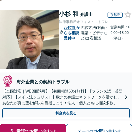
小杉 和
弁護士
京都府
法律事務所オフィス・エトワレ
営業時間：0
八代市
か
面談方法(対面・
らも相談
電話・ビデオな
9:00~18:00
受付中
ど)は応相談
（平日）
海外企業との契約トラブル
【全国対応｜WEB面談可】【初回相談60分無料】【フランス語・英語
対応】【スイス法ジュリスト】欧州の弁護士ネットワークを活かし、
あなたが真に望む解決を目指します！法人・個人ともに相談多数。細
やかな連絡と粘り強い交渉を徹底【休日・夜間相談可】
料金表を見る
電話でお問い合わせ
メールでお問い合わせ