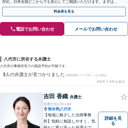
対応。日本全国どこからでも安心してご相談いただけます。まずは一
歩を踏み出してみませんか。【初回相談無料】
料金表を見る
電話でお問い合わせ
メールでお問い合わせ
八代市に所在する弁護士
八代市の事務所等での面談予約が可能です。
3
人の弁護士が見つかりました
(検索結果について詳しくは
こちら
)
3件中 1-3件を表示
吉田 香織
弁護士
弁護士法人Si-Law
熊本県
八代市
|
【地域に根ざした法律事務
詳細を見
所】気軽に相談しやすく、気
る
持ちに寄り添った弁護士であ