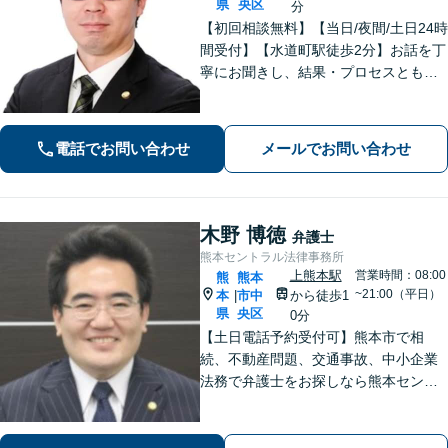
県
央区
分
【初回相談無料】【当日/夜間/土日24時
間受付】【水道町駅徒歩2分】お話を丁
寧にお聞きし、結果・プロセスともに
ご満足していただけるサービスを提供
いたします。
電話でお問い合わせ
メールでお問い合わせ
木野 博徳
弁護士
熊本セントラル法律事務所
上熊本駅
営業時間：08:00
熊
熊本
~21:00（平日）
本
市中
から徒歩1
|
県
央区
0分
【土日電話予約受付可】熊本市で相
続、不動産問題、交通事故、中小企業
法務で弁護士をお探しなら熊本セント
ラル法律事務所(Tel: 096-288-2193)
へ。【LINE公式アカウント24時間予約
受付可】【休日・夜間相談可】