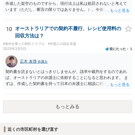
の作家の例は、許諾を得ている、権利が消滅している、侵害に当たら
作成した架空のものですから、現行法上は私は処罰されないと考えて
ない、又は単に権利行使されていないなど、様々な可能性がありま
います（ただし、断言の限りではありません。）。今後法律改正があ
す。他人が販売していることだけでは、適法とは判断できません。
りAIによる画像も処罰対象になるかもしれません。 回答になっている
かどうか不明ですが、よろしくお願いいたします。
10
オーストラリアでの契約不履行、レシピ使用料の
回収方法は？
#海外企業との契約トラブル
#外国人の訴訟支援
2025年3月5日
役にたった
1
正木 友啓
弁護士
契約書を読まないとはっきりしませんが、請求や裁判をするのであれ
ば、オーストラリアの弁護士に依頼することになると思われます。 ま
ずは、作成した契約書を持って日本の弁護士に相談に行かれて、契約
書の内容から請求手段を検討していくのがよいかと思います。
もっとみる
近くの市区町村を選び直す