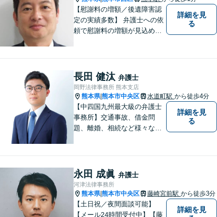
【慰謝料の増額／後遺障害認
詳細を見
定の実績多数】 弁護士への依
る
頼で慰謝料の増額が見込めま
す【破産・任意整理・個人再
生に対応】ご希望に沿った債
務整理をご提案【遺産相続の
ノウハウ多数】相続手続きか
長田 健汰
弁護士
ら遺言書までトータルサポー
岡野法律事務所 熊本支店
ト【JR熊本駅から徒歩1分】
熊本県
熊本市中央区
水道町駅
から徒歩4分
|
【中四国九州最大級の弁護士
詳細を見
事務所】交通事故、借金問
る
題、離婚、相続など様々な問
題について、「何度でも無
料」の相談を行っています！
まずはお気軽にご相談くださ
い！
永田 成眞
弁護士
河津法律事務所
熊本県
熊本市中央区
藤崎宮前駅
から徒歩3分
|
【土日祝／夜間面談可能】
詳細を見
【メール24時間受付中】【藤