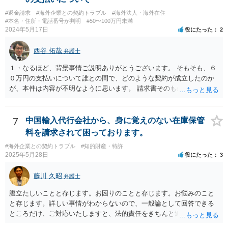
#返金請求
#海外企業との契約トラブル
#海外法人・海外在住
#本名・住所・電話番号が判明
#50〜100万円未満
2024年5月17日
役にたった
2
西谷 拓哉
弁護士
１・なるほど、背景事情ご説明ありがとうございます。 そもそも、６
０万円の支払いについて誰との間で、どのような契約が成立したのか
が、本件は内容が不明なように思います。 請求書そのものは、エージ
ェント名義でなく、語学学校名義で出されたものであれば、一応、 語
学学校とあなたとの間に、語学留学（をさせる準委任とも呼べる）契
約が成立したように思います。 ６０万円の位置付けですが、日本で
7
中国輸入代行会社から、身に覚えのない在庫保管
は、授業が実際に提供されていない以上、全額返還されるべきものと
料を請求されて困っております。
言いやすい状況にあります（学納金判決）。 しかし、海外の学校での
#海外企業との契約トラブル
#知的財産・特許
授業となると、日本と同等に考えていいのか疑義が生じます。 たしか
2025年5月28日
役にたった
3
に、海外の学校のルール等によって、学費の支払い時期やその取扱い
について日本と異なるルールが適用されている可能性があるからで
藤川 久昭
弁護士
す。 https://www.cao.go.jp/consumer/doc/101126_shiryou3-2.pdf ４
頁（４）参照 そのため、違約金条項が設けられていなくても、すでに
腹立たしいことと存じます。お困りのことと存じます。お悩みのこと
一定の金員を語学学校側が負担する必要が生じている場合、語学学校
と存じます。詳しい事情がわからないので、一般論として回答できる
側が、 民法６５０条・656条の規定で、委任事務を処理するのに必要
ところだけ、ご対応いたしますと、法的責任をきちんと追及されたい
と認められる費用・債務を負担したとして、費用償還をあなたに行う
場合には、関係した法理等にも通じた弁護士等に相談し、法的に正確