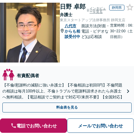
日野 卓郎
静岡県
インタビュ
ーを見る
弁護士
東京スタートアップ法律事務所 静岡支店
営業時間：06:
八代市
面談方法(対面・
からも相
電話・ビデオな
30~22:00（土
談受付中
ど)は応相談
日祝日）
有責配偶者
【不倫/慰謝料の減額に強い弁護士】【不倫相談は初回0円】不倫問題
の相談は毎月100件以上、不倫トラブルで慰謝料請求されたら弁護士
へ無料相談。【電話相談でご契約まで対応可/来所不要】【全国対応】
料金表を見る
電話でお問い合わせ
メールでお問い合わせ