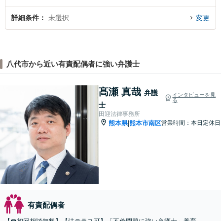
詳細条件
未選択
変更
八代市から近い有責配偶者に強い弁護士
髙瀬 真哉
弁護
インタビューを見
る
士
田迎法律事務所
熊本県
熊本市南区
営業時間：本日定休日
|
有責配偶者