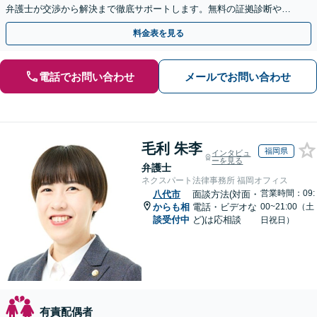
弁護士が交渉から解決まで徹底サポートします。無料の証拠診断や着
手金の返還保証もありますので安心してご相談ください。
料金表を見る
電話でお問い合わせ
メールでお問い合わせ
毛利 朱李
福岡県
インタビュ
ーを見る
弁護士
ネクスパート法律事務所 福岡オフィス
営業時間：09:
八代市
面談方法(対面・
からも相
電話・ビデオな
00~21:00（土
談受付中
ど)は応相談
日祝日）
有責配偶者