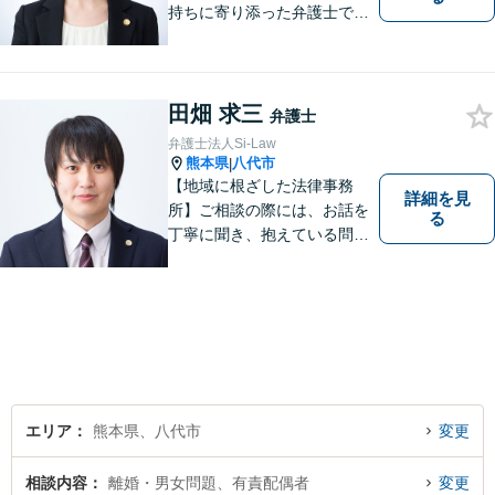
持ちに寄り添った弁護士であ
りたいと考えています。依頼
者の方のおかれた社会的状況
やお気持ちに配慮し、納得の
いく解決のサポートができま
田畑 求三
弁護士
すよう、一つ一つのご依頼に
弁護士法人Si-Law
誠実に取り組んでまいりま
熊本県
八代市
|
す。
【地域に根ざした法律事務
詳細を見
所】ご相談の際には、お話を
る
丁寧に聞き、抱えている問題
をよく理解した上で、法的観
点を踏まえた最善の解決方法
をご提案できるよう心がけて
います。 1人で悩まず、お気
軽にご相談ください。
エリア
熊本県、八代市
変更
相談内容
離婚・男女問題、有責配偶者
変更