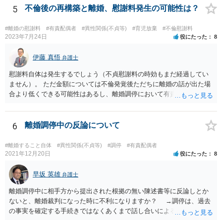
5
不倫後の再構築と離婚、慰謝料発生の可能性は？
#離婚の慰謝料
#有責配偶者
#異性関係(不貞等)
#育児放棄
#不倫慰謝料
2023年7月24日
役にたった
8
伊藤 真悟
弁護士
慰謝料自体は発生するでしょう（不貞慰謝料の時効もまだ経過してい
ません）。 ただ金額については不倫発覚後ただちに離婚の話が出た場
合より低くできる可能性はあるし、離婚調停において有責配偶者の主
張がなされて場合に離婚原因は不倫ではなく、夫の育児拒否だという
主張は考えられます。 養育費なども含めて一度弁護士に相談すること
を勧めます。
6
離婚調停中の反論について
#離婚すること自体
#異性関係(不貞等)
#調停
#有責配偶者
2021年12月20日
役にたった
8
早坂 英雄
弁護士
離婚調停中に相手方から提出された根拠の無い陳述書等に反論しとか
ないと、離婚裁判になった時に不利になりますか？ →調停は、過去
の事実を確定する手続きではなくあくまで話し合いによる合意を目指
す手続きですので、反論の陳述書を出すことが必須というわけではあ