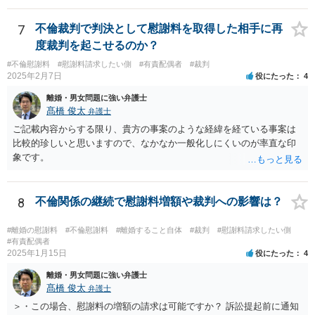
りません（口頭での説明でも十分だと思います）。但し、調停委員が
反論の陳述書を提出するように求めているときは別です。 また、反
7
不倫裁判で判決として慰謝料を取得した相手に再
論しないからと言って直ちに離婚訴訟で不利になることはないと思い
度裁判を起こせるのか？
ます（離婚訴訟では反論が必要になってくると思いますが、調停段階
#不倫慰謝料
#慰謝料請求したい側
#有責配偶者
#裁判
からこちらの言い分や手の内を知らせることに余り意味はないように
2025年2月7日
役にたった
4
思います。）。
離婚・男女問題に強い弁護士
髙橋 俊太
弁護士
ご記載内容からする限り、貴方の事案のような経緯を経ている事案は
比較的珍しいと思いますので、なかなか一般化しにくいのが率直な印
象です。
8
不倫関係の継続で慰謝料増額や裁判への影響は？
#離婚の慰謝料
#不倫慰謝料
#離婚すること自体
#裁判
#慰謝料請求したい側
#有責配偶者
2025年1月15日
役にたった
4
離婚・男女問題に強い弁護士
髙橋 俊太
弁護士
＞・この場合、慰謝料の増額の請求は可能ですか？ 訴訟提起前に通知