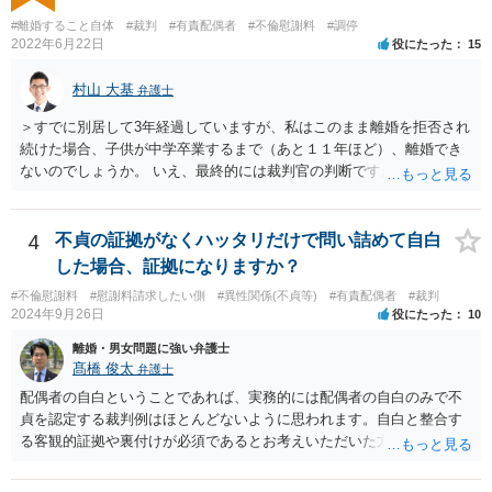
あります。 その場合に、ご質問者様が、その後もご自宅に住み続けた
#離婚すること自体
#裁判
#有責配偶者
#不倫慰謝料
#調停
い場合は、実質的にご質問者様が住宅ローンをお支払になる必要が出
2022年6月22日
役にたった
15
てくる可能性があります。 もし支払わない場合は、抵当権の実行とし
て、強制的にご自宅が売却されてしまう可能性があるからです。 可能
村山 大基
弁護士
であれば、婚姻費用の額、親権を取得するために現時点でしておくべ
＞すでに別居して3年経過していますが、私はこのまま離婚を拒否され
きこと等も含め、お近くの弁護士に直接相談して、アドバイス等を求
続けた場合、子供が中学卒業するまで（あと１１年ほど）、離婚でき
めることをお勧めします。
ないのでしょうか。 いえ、最終的には裁判官の判断ですが、現時点で
すでに同居期間の３倍以上別居していますし、 中学卒業するまで絶対
に離婚できない、ということもないと思います。 すでに依頼されてい
るということですし、例えば離婚後の養育費額について譲歩するなど
4
不貞の証拠がなくハッタリだけで問い詰めて自白
離婚の条件含めて、考えておられる通り打診してみると良いと思いま
した場合、証拠になりますか？
す。 また、調停で第三者を介して再度協議してみる、ということも考
#不倫慰謝料
#慰謝料請求したい側
#異性関係(不貞等)
#有責配偶者
#裁判
えられます。
2024年9月26日
役にたった
10
離婚・男女問題に強い弁護士
髙橋 俊太
弁護士
配偶者の自白ということであれば、実務的には配偶者の自白のみで不
貞を認定する裁判例はほとんどないように思われます。自白と整合す
る客観的証拠や裏付けが必須であるとお考えいただいた方がよいでし
ょう。