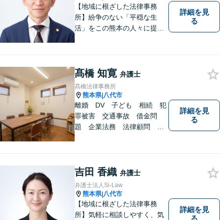
【地域に根ざした法律事務
詳細を見
所】紛争のない「平穏な生
る
活」をこの熊本の人々に提供
することが私たちのモットー
であり法律家としての使命で
す。一人でも多くの熊本地域
の人たちに紛争のない「平穏
髙橋 知寛
弁護士
な生活」を提供するという志
髙橋法律事務所
を持って日々の仕事に取り組
熊本県
八代市
|
んでまいります。
離婚 DV 子ども 相続 犯
詳細を見
罪被害 交通事故 借金問
る
題 企業法務 法律顧問
各種法律問題取扱有 【女性
スタッフ常駐】【個室相談】
【バリアフリー】
吉田 香織
弁護士
弁護士法人Si-Law
熊本県
八代市
|
【地域に根ざした法律事務
詳細を見
所】気軽に相談しやすく、気
る