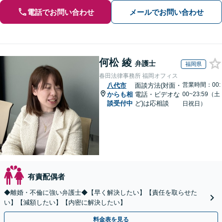
電話でお問い合わせ
メールでお問い合わせ
何松 綾
弁護士
福岡県
春田法律事務所 福岡オフィス
営業時間：00:
八代市
面談方法(対面・
からも相
電話・ビデオな
00~23:59（土
談受付中
ど)は応相談
日祝日）
有責配偶者
◆離婚・不倫に強い弁護士◆【早く解決したい】【責任を取らせた
い】【減額したい】【内密に解決したい】
料金表を見る