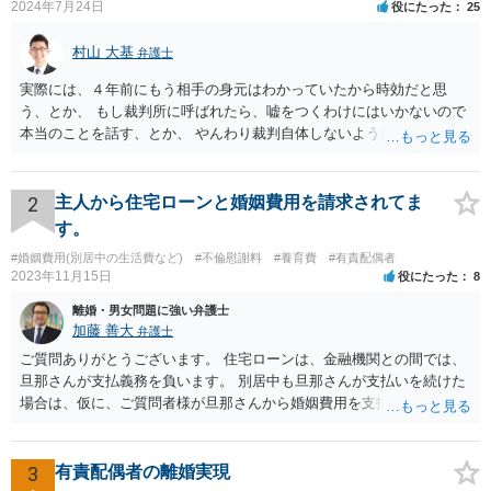
2024年7月24日
役にたった
25
村山 大基
弁護士
実際には、４年前にもう相手の身元はわかっていたから時効だと思
う、とか、 もし裁判所に呼ばれたら、嘘をつくわけにはいかないので
本当のことを話す、とか、 やんわり裁判自体しないように説得するの
がいいと思います。
2
主人から住宅ローンと婚姻費用を請求されてま
す。
#婚姻費用(別居中の生活費など)
#不倫慰謝料
#養育費
#有責配偶者
2023年11月15日
役にたった
8
離婚・男女問題に強い弁護士
加藤 善大
弁護士
ご質問ありがとうございます。 住宅ローンは、金融機関との間では、
旦那さんが支払義務を負います。 別居中も旦那さんが支払いを続けた
場合は、仮に、ご質問者様が旦那さんから婚姻費用を支払ってもらう
場合の本来の婚姻費用から、 旦那さんが支払っている住宅ローンの一
部の額を引いた額が婚姻費用として支払われることになることが多い
です。 また、離婚をする際の財産分与において考慮されることもあり
3
有責配偶者の離婚実現
ます。 他方、旦那さんが住宅ローンを支払わなくなってしまう場合が