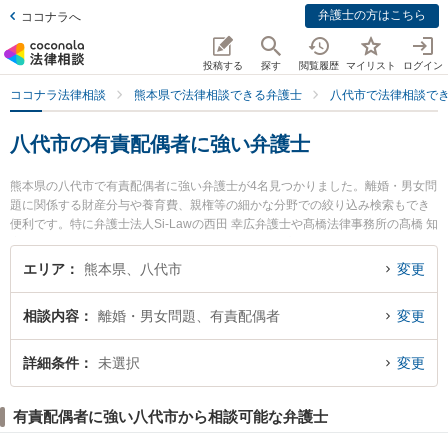
弁護士の方はこちら
ココナラへ
投稿する
探す
閲覧履歴
マイリスト
ログイン
ココナラ法律相談
熊本県で法律相談できる弁護士
八代市で法律相談で
八代市の有責配偶者に強い弁護士
熊本県の八代市で有責配偶者に強い弁護士が4名見つかりました。離婚・男女問
題に関係する財産分与や養育費、親権等の細かな分野での絞り込み検索もでき
便利です。特に弁護士法人Si-Lawの西田 幸広弁護士や髙橋法律事務所の髙橋 知
寛弁護士、弁護士法人Si-Lawの吉田 香織弁護士のプロフィール情報や弁護士費
用、強みなどが注目されています。『八代市で土日や夜間に発生した有責配偶
エリア
熊本県、八代市
変更
者のトラブルを今すぐに弁護士に相談したい』『有責配偶者のトラブル解決の
実績豊富な近くの弁護士を検索したい』『初回相談無料で有責配偶者を法律相
相談内容
離婚・男女問題、有責配偶者
変更
談できる八代市内の弁護士に相談予約したい』などでお困りの相談者さんにお
すすめです。
詳細条件
未選択
変更
有責配偶者に強い八代市から相談可能な弁護士