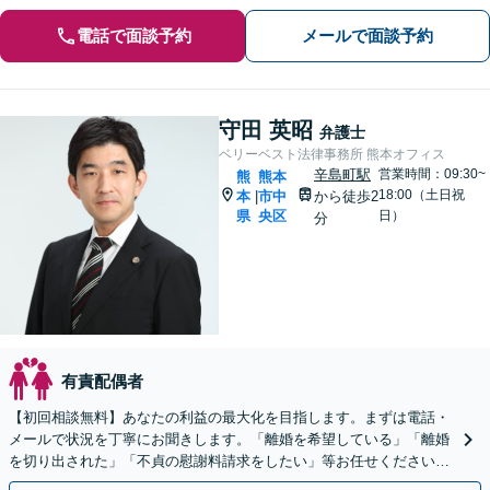
電話で面談予約
メールで面談予約
守田 英昭
弁護士
ベリーベスト法律事務所 熊本オフィス
辛島町駅
営業時間：09:30~
熊
熊本
18:00（土日祝
本
市中
から徒歩2
|
県
央区
日）
分
有責配偶者
【初回相談無料】あなたの利益の最大化を目指します。まずは電話・
メールで状況を丁寧にお聞きします。「離婚を希望している」「離婚
を切り出された」「不貞の慰謝料請求をしたい」等お任せください。
【リーズナブルな料金設定】