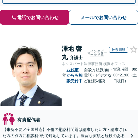
電話でお問い合わせ
メールでお問い合わせ
澤地 響
神奈川県
インタビュ
ーを見る
丸
弁護士
ネクスパート法律事務所 横浜オフィス
営業時間：09:
八代市
面談方法(対面・
からも相
電話・ビデオな
00~21:00（土
談受付中
ど)は応相談
日祝日）
有責配偶者
【来所不要／全国対応】不倫の慰謝料問題は請求したい方・請求され
た方の双方に相談料0円で対応しています。豊富な実績と経験のある