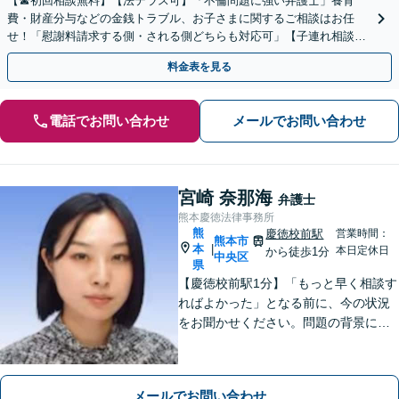
【☎︎初回相談無料】【法テラス可】「不倫問題に強い弁護士」養育
費・財産分与などの金銭トラブル、お子さまに関するご相談はお任
せ！「慰謝料請求する側・される側どちらも対応可」【子連れ相談
可】【休日・夜間相談可】【駐車場あり】
料金表を見る
電話でお問い合わせ
メールでお問い合わせ
宮崎 奈那海
弁護士
熊本慶徳法律事務所
熊
慶徳校前駅
営業時間：
熊本市
本
|
本日定休日
から徒歩1分
中央区
県
【慶徳校前駅1分】「もっと早く相談す
ればよかった」となる前に、今の状況
をお聞かせください。問題の背景にも
目を向け、あなたの気持ちにしっかり
寄り添います。【WEB相談可能】【夜
間面談可】
メールでお問い合わせ