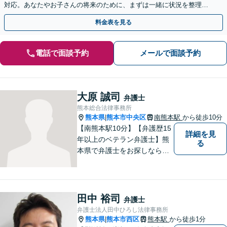
対応。あなたやお子さんの将来のために、まずは一緒に状況を整理し
ませんか。婚姻費用／離婚回避も対応可能
料金表を見る
電話で面談予約
メールで面談予約
大原 誠司
弁護士
熊本総合法律事務所
熊本県
熊本市中央区
南熊本駅
から徒歩10分
|
【南熊本駅10分】【弁護歴15
詳細を見
年以上のベテラン弁護士】熊
る
本県で弁護士をお探しなら、
まずはご連絡ください！離婚
／借金／刑事事件／相続な
ど、幅広い法律問題に精通し
ています。皆様にとって一番
田中 裕司
弁護士
のパートナーとなれるよう、
弁護士法人田中ひろし法律事務所
精一杯取り組ませていただき
熊本県
熊本市西区
熊本駅
から徒歩1分
|