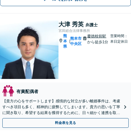
大津 秀英
弁護士
宮田総合法律事務所
熊
慶徳校前駅
営業時間：
熊本市
本
|
本日定休日
から徒歩1分
中央区
県
有責配偶者
【貴方の心をサポートします】感情的な対立が多い離婚事件は、考慮
すべき項目も多く、精神的に疲弊してしまいます。貴方の思いを丁寧
に聞き取り、希望する結果を獲得するために、日々細かく連携を取り
ながら貴方の新生活に向けた第一歩をサポートします。
料金表を見る