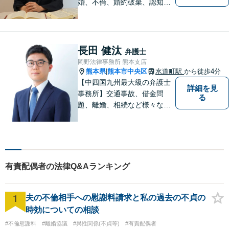
婚、不倫、婚約破棄、認知、
金銭問題など。豊富な経験を
活かし、柔軟に対応すること
が可能です。ご依頼者さまの
未来が明るくなるよう全力で
長田 健汰
弁護士
サポートいたします【初回相
岡野法律事務所 熊本支店
談無料】【子連れ相談可】
熊本県
熊本市中央区
水道町駅
から徒歩4分
|
【中四国九州最大級の弁護士
詳細を見
事務所】交通事故、借金問
る
題、離婚、相続など様々な問
題について、「何度でも無
料」の相談を行っています！
まずはお気軽にご相談くださ
い！
有責配偶者の法律Q&Aランキング
1
夫の不倫相手への慰謝料請求と私の過去の不貞の
時効についての相談
#不倫慰謝料
#離婚協議
#異性関係(不貞等)
#有責配偶者