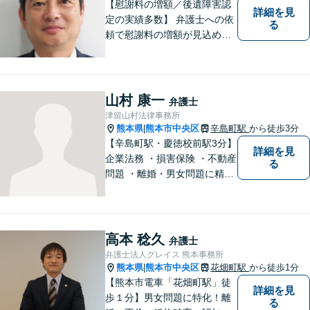
ます。
【慰謝料の増額／後遺障害認
詳細を見
定の実績多数】 弁護士への依
る
頼で慰謝料の増額が見込めま
す【破産・任意整理・個人再
生に対応】ご希望に沿った債
務整理をご提案【遺産相続の
ノウハウ多数】相続手続きか
山村 康一
弁護士
ら遺言書までトータルサポー
津留山村法律事務所
ト【JR熊本駅から徒歩1分】
熊本県
熊本市中央区
辛島町駅
から徒歩3分
|
【辛島町駅・慶徳校前駅3分】
詳細を見
企業法務 ・損害保険 ・不動産
る
問題 ・離婚・男女問題に精通
した弁護士が迅速に対応いた
します。お困りの方は、お気
軽にご相談ください。
高本 稔久
弁護士
弁護士法人グレイス 熊本事務所
熊本県
熊本市中央区
花畑町駅
から徒歩1分
|
【熊本市電車「花畑町駅」徒
詳細を見
歩１分】男女問題に特化！離
る