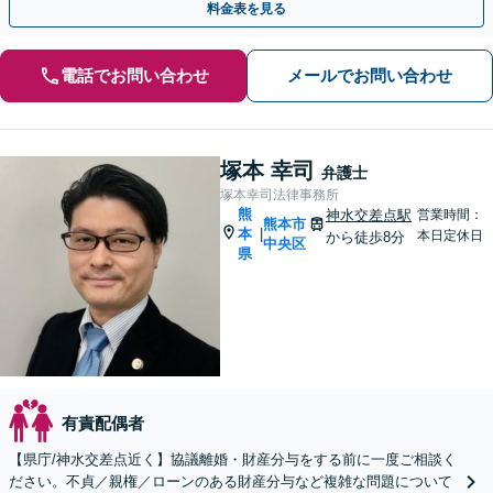
料金表を見る
電話でお問い合わせ
メールでお問い合わせ
塚本 幸司
弁護士
塚本幸司法律事務所
熊
神水交差点駅
営業時間：
熊本市
本
|
本日定休日
から徒歩8分
中央区
県
有責配偶者
【県庁/神水交差点近く】協議離婚・財産分与をする前に一度ご相談く
ださい。不貞／親権／ローンのある財産分与など複雑な問題について