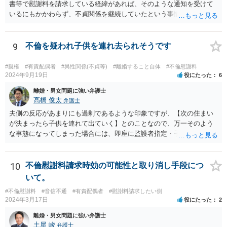
書等で慰謝料を請求している経緯があれば、そのような通知を受けて
いるにもかかわらず、不貞関係を継続していたという事情は悪質性を
基礎付けるものであり、増額事由になり得ます。そのような判断をし
ている裁判例もありますので、担当弁護士に確認してみるとよいでし
ょう。 ＞・この事実が何か今回の裁判に影響することはあるのでしょ
9
不倫を疑われ子供を連れ去られそうです
うか？ 提訴時に請求している慰謝料額がいくらであるかにもよります
が、不貞が継続している事実自体は、上記のとおり増額事由になり得
#親権
#有責配偶者
#異性関係(不貞等)
#離婚すること自体
#不倫慰謝料
るので、請求を拡張するか、現状の請求額が認容されやすいように今
2024年9月19日
役にたった
6
後の攻防で主張立証していくことになるでしょう。方針について、担
離婚・男女問題に強い弁護士
当弁護士とよく相談してみるとよいと思います。
髙橋 俊太
弁護士
夫側の反応があまりにも過剰であるような印象ですが、【次の住まい
が決まったら子供を連れて出ていく】とのことなので、万一そのよう
な事態になってしまった場合には、即座に監護者指定・子の引渡しの
手続をとる必要がありますので、事前に心構えはしておいた方がよい
でしょう。 親権者や監護者の指定が争いになる場合、現在の実務では
「主たる監護者が父母いずれか」という基準で判断されます。具体的
10
不倫慰謝料請求時効の可能性と取り消し手段につ
には、子が生まれてから現在に至るまで、産休・育休取得の有無、子
いて。
の衣食住の世話、子の傷病時の看病等、保育園や習い事への対応など
#不倫慰謝料
#音信不通
#有責配偶者
#慰謝料請求したい側
に関する具体的（中心的）監護実績をもとにして、他方配偶者と比較
2024年3月17日
役にたった
2
して、自分が主として子を監護してきた者であるかどうかが重要にな
ります。【子供の監護は平日休日含めて8割私です。】ということでは
離婚・男女問題に強い弁護士
あるのですが、上記のとおり、様々な具体的な事情を踏まえて検討す
土屋 峻
弁護士