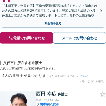
【来所不要／全国対応】不倫の慰謝料問題は請求したい方・請求され
た方の双方に相談料0円で対応しています。豊富な実績と経験のある
弁護士が交渉から解決まで徹底サポートします。無料の証拠診断や着
手金の返還保証もありますので安心してご相談ください。
料金表を見る
電話でお問い合わせ
メールでお問い合わせ
八代市に所在する弁護士
八代市の事務所等での面談予約が可能です。
4
人の弁護士が見つかりました
(検索結果について詳しくは
こちら
)
4件中 1-4件を表示
西田 幸広
弁護士
弁護士法人Si-Law
熊本県
八代市
|