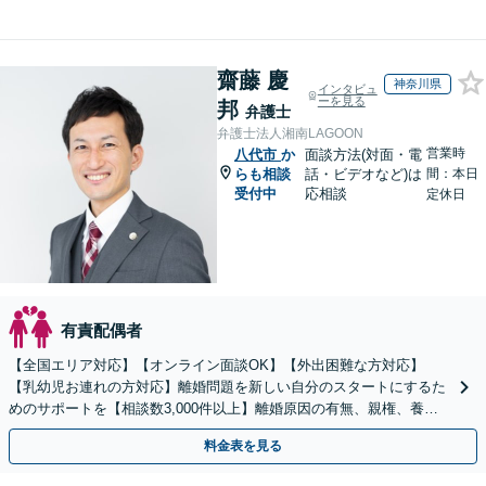
齋藤 慶
神奈川県
インタビュ
ーを見る
邦
弁護士
弁護士法人湘南LAGOON
営業時
八代市
か
面談方法(対面・電
らも相談
話・ビデオなど)は
間：本日
受付中
応相談
定休日
有責配偶者
【全国エリア対応】【オンライン面談OK】【外出困難な方対応】
【乳幼児お連れの方対応】離婚問題を新しい自分のスタートにするた
めのサポートを【相談数3,000件以上】離婚原因の有無、親権、養育
費、財産分与、慰謝料請求【夜間・休日相談可】
料金表を見る